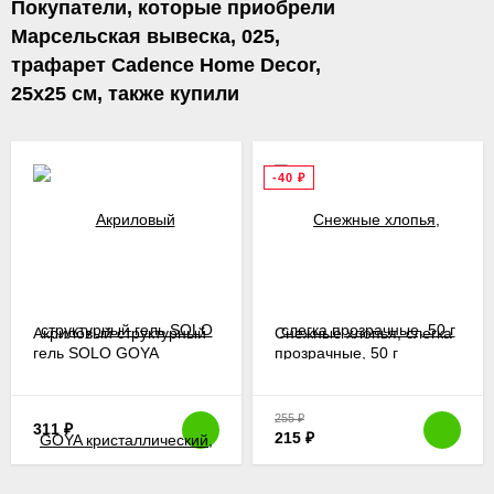
Покупатели, которые приобрели
Марсельская вывеска, 025,
трафарет Cadence Home Decor,
25х25 см, также купили
-40
₽
Акриловый структурный
Снежные хлопья, слегка
гель SOLO GOYA
прозрачные, 50 г
кристаллический,
хрустальный, 100 мл
255
₽
311
₽
215
₽