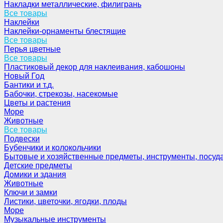
Накладки металлические, филигрань
Все товары
Наклейки
Наклейки-орнаменты блестящие
Все товары
Перья цветные
Все товары
Пластиковый декор для наклеивания, кабошоны
Новый Год
Бантики и т.д.
Бабочки, стрекозы, насекомые
Цветы и растения
Море
Животные
Все товары
Подвески
Бубенчики и колокольчики
Бытовые и хозяйственные предметы, инструменты, посуд
Детские предметы
Домики и здания
Животные
Ключи и замки
Листики, цветочки, ягодки, плоды
Море
Музыкальные инструменты