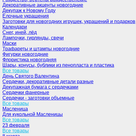
Декоративные акценты новогодние
Декупаж к Новому Году
Ёлочные украшения
Заготовки для новогодних игрушек, украшений и подарков
Календари
Снег, иней, лёд
Лампочки, гирлянды, свечи
Маски
Трафареты и штампы новогодние
Фигурки новогодние
Флористика новогодняя
Шары, конусы, бублики из пенопласта и пластика
Все товары
День Святого Валентина
Сердечки, декоративные детали разные
Декупажная бумага с сердечками
Сердечки фанерные
Сердечки - заготовки объемные
Все товары
Масленица
Для кукольной Масленицы
Все товары
23 февраля
Все товары