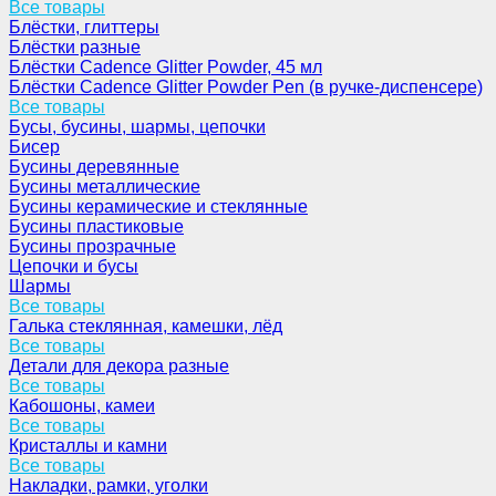
Все товары
Блёстки, глиттеры
Блёстки разные
Блёстки Cadence Glitter Powder, 45 мл
Блёстки Cadence Glitter Powder Pen (в ручке-диспенсере)
Все товары
Бусы, бусины, шармы, цепочки
Бисер
Бусины деревянные
Бусины металлические
Бусины керамические и стеклянные
Бусины пластиковые
Бусины прозрачные
Цепочки и бусы
Шармы
Все товары
Галька стеклянная, камешки, лёд
Все товары
Детали для декора разные
Все товары
Кабошоны, камеи
Все товары
Кристаллы и камни
Все товары
Накладки, рамки, уголки