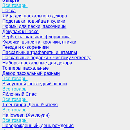
8 марта
Все товары
Пасха
Яйца для пасхального декора
Подставки под яйца и куличи
Формы для пасхи, пасочницы
Декупаж к Пасхе
Верба, пасхальная флористика
Курочки, цыплята, кролики, птички
Гнёзда и скворечники
Пасхальные трафареты и штампы
Пасхальные подарки к Чистому четвергу
Наборы пасхальные для декора
Топперы пасхальные
Декор пасхальный разный
Все товары
Выпускной, последний звонок
Все товары
Яблочный Спас
Все товары
1 сентября, День Учителя
Все товары
Halloween (Хэллоуин)
Все товары
Новорожденный, день рождения