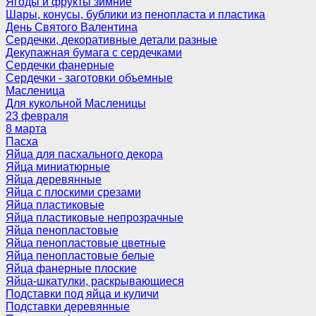
Ягоды и фрукты зимние
Шары, конусы, бублики из пенопласта и пластика
День Святого Валентина
Сердечки, декоративные детали разные
Декупажная бумага с сердечками
Сердечки фанерные
Сердечки - заготовки объемные
Масленица
Для кукольной Масленицы
23 февраля
8 марта
Пасха
Яйца для пасхального декора
Яйца миниатюрные
Яйца деревянные
Яйца с плоскими срезами
Яйца пластиковые
Яйца пластиковые непрозрачные
Яйца пенопластовые
Яйца пенопластовые цветные
Яйца пенопластовые белые
Яйца фанерные плоские
Яйца-шкатулки, раскрывающиеся
Подставки под яйца и куличи
Подставки деревянные