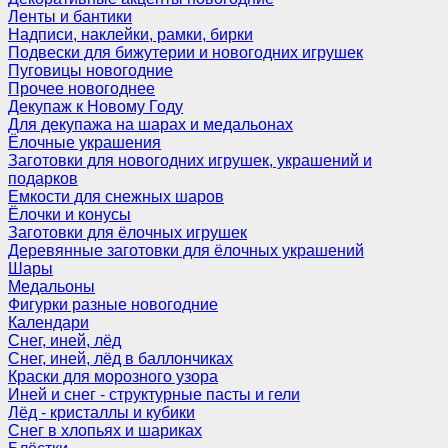
Ленты и бантики
Надписи, наклейки, рамки, бирки
Подвески для бижутерии и новогодних игрушек
Пуговицы новогодние
Прочее новогоднее
Декупаж к Новому Году
Для декупажа на шарах и медальонах
Ёлочные украшения
Заготовки для новогодних игрушек, украшений и
подарков
Емкости для снежных шаров
Ёлочки и конусы
Заготовки для ёлочных игрушек
Деревянные заготовки для ёлочных украшений
Шары
Медальоны
Фигурки разные новогодние
Календари
Снег, иней, лёд
Снег, иней, лёд в баллончиках
Краски для морозного узора
Иней и снег - структурные пасты и гели
Лёд - кристаллы и кубики
Снег в хлопьях и шариках