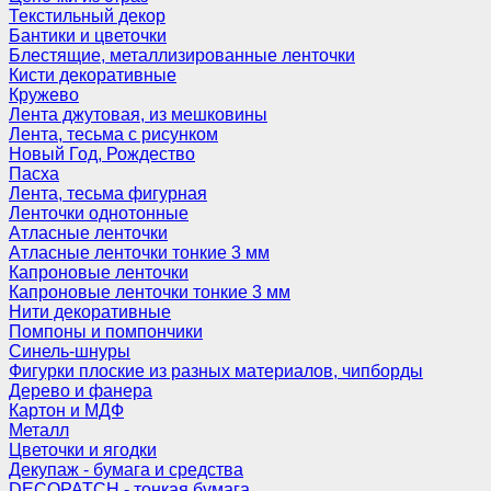
Текстильный декор
Бантики и цветочки
Блестящие, металлизированные ленточки
Кисти декоративные
Кружево
Лента джутовая, из мешковины
Лента, тесьма с рисунком
Новый Год, Рождество
Пасха
Лента, тесьма фигурная
Ленточки однотонные
Атласные ленточки
Атласные ленточки тонкие 3 мм
Капроновые ленточки
Капроновые ленточки тонкие 3 мм
Нити декоративные
Помпоны и помпончики
Синель-шнуры
Фигурки плоские из разных материалов, чипборды
Дерево и фанера
Картон и МДФ
Металл
Цветочки и ягодки
Декупаж - бумага и средства
DECOPATCH - тонкая бумага