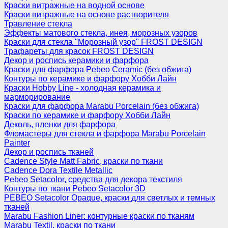
Краски витражные на водной основе
Краски витражные на основе растворителя
Травление стекла
Эффекты матового стекла, инея, морозных узоров
Краски для стекла "Морозный узор" FROST DESIGN
Трафареты для красок FROST DESIGN
Декор и роспись керамики и фарфора
Краски для фарфора Pebeo Ceramic (без обжига)
Контуры по керамике и фарфору Хобби Лайн
Краски Hobby Line - холодная керамика и
марморирование
Краски для фарфора Marabu Porcelain (без обжига)
Краски по керамике и фарфору Хобби Лайн
Деколь, пленки для фарфора
Фломастеры для стекла и фарфора Marabu Porcelain
Painter
Декор и роспись тканей
Cadence Style Matt Fabric, краски по ткани
Cadence Dora Textile Metallic
Pebeo Setacolor, средства для декора текстиля
Контуры по ткани Pebeo Setacolor 3D
PEBEO Setacolor Opaque, краски для светлых и темных
тканей
Marabu Fashion Liner: контурные краски по тканям
Marabu Textil, краски по ткани