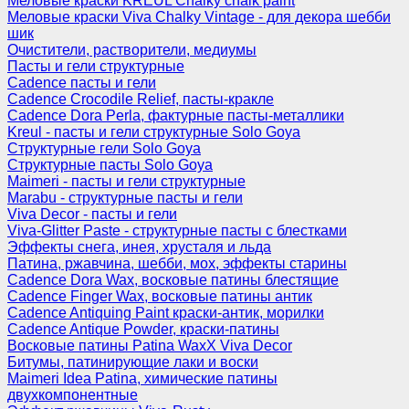
Меловые краски KREUL Chalky chalk paint
Меловые краски Viva Chalky Vintage - для декора шебби
шик
Очистители, растворители, медиумы
Пасты и гели структурные
Cadence пасты и гели
Cadence Crocodile Relief, пасты-кракле
Cadence Dora Perla, фактурные пасты-металлики
Kreul - пасты и гели структурные Solo Goya
Структурные гели Solo Goya
Структурные пасты Solo Goya
Maimeri - пасты и гели структурные
Marabu - структурные пасты и гели
Viva Decor - пасты и гели
Viva-Glitter Paste - структурные пасты с блестками
Эффекты снега, инея, хрусталя и льда
Патина, ржавчина, шебби, мох, эффекты старины
Cadence Dora Wax, восковые патины блестящие
Cadence Finger Wax, восковые патины антик
Сadence Antiquing Paint краски-антик, морилки
Cadence Antique Powder, краски-патины
Восковые патины Patina WaxX Viva Decor
Битумы, патинирующие лаки и воски
Maimeri Idea Patina, химические патины
двухкомпонентные