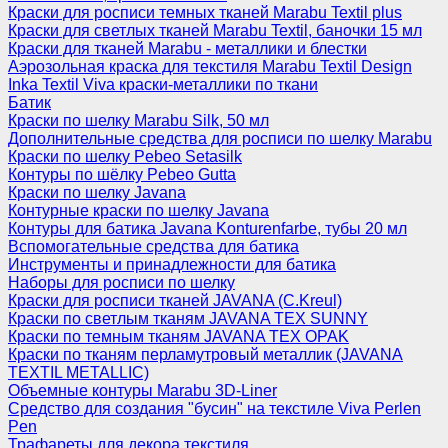
Краски для росписи темных тканей Marabu Textil plus
Краски для светлых тканей Marabu Textil, баночки 15 мл
Краски для тканей Marabu - металлики и блестки
Аэрозольная краска для текстиля Marabu Textil Design
Inka Textil Viva краски-металлики по ткани
Батик
Краски по шелку Marabu Silk, 50 мл
Дополнительные средства для росписи по шелку Marabu
Краски по шелку Pebeo Setasilk
Контуры по шёлку Pebeo Gutta
Краски по шелку Javana
Контурные краски по шелку Javana
Контуры для батика Javana Konturenfarbe, тубы 20 мл
Вспомогательные средства для батика
Инструменты и принадлежности для батика
Наборы для росписи по шелку
Краски для росписи тканей JAVANA (C.Kreul)
Краски по светлым тканям JAVANA TEX SUNNY
Краски по темным тканям JAVANA TEX OPAK
Краски по тканям перламутровый металлик (JAVANA
TEXTIL METALLIC)
Объемные контуры Marabu 3D-Liner
Средство для создания "бусин" на текстиле Viva Perlen
Pen
Трафареты для декора текстиля