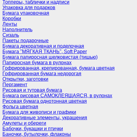
Топперы, таблички и надписи
Упаковка для подарков
Бумага упаковочная
Коробки
Ленты
Наполнитель
Сизаль
Пакеты подарочные
Бумага декоративная и поделочная
Бумага "МЯГКАЯ ТКАНЬ", Soft Paper
Бумага папиросная шелковистая (тишью)
Папиросная бумага в рулонах
Гофрированная, крепированная, бумага цветная
Гофрированная бумага недорогая
Открытки, заготовки
Пергамент
Рисовая и тутовая бумага
Бумага рисовая САМОКЛЕЯЩАЯСЯ, в рулонах
Рисовая бумага однотонная цветная
Фольга цветная
Бумага для живописи и графики
Декоративные элементы, украшения
Амулеты и обереги
Бабочки, букашки и птички
Баночки, бутылочки, флаконы