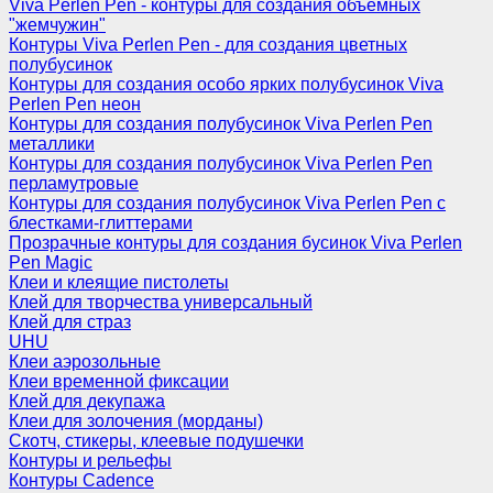
Viva Perlen Pen - контуры для создания объемных
"жемчужин"
Контуры Viva Perlen Pen - для создания цветных
полубусинок
Контуры для создания особо ярких полубусинок Viva
Perlen Pen неон
Контуры для создания полубусинок Viva Perlen Pen
металлики
Контуры для создания полубусинок Viva Perlen Pen
перламутровые
Контуры для создания полубусинок Viva Perlen Pen с
блестками-глиттерами
Прозрачные контуры для создания бусинок Viva Perlen
Pen Magic
Клеи и клеящие пистолеты
Клей для творчества универсальный
Клей для страз
UHU
Клеи аэрозольные
Клеи временной фиксации
Клей для декупажа
Клеи для золочения (морданы)
Скотч, стикеры, клеевые подушечки
Контуры и рельефы
Контуры Cadence