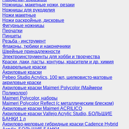
Ножницы, макетные ножи, резаки
Ножницы для рукоделия
Ножи макетные
Ножи раскройные, дисковые
Фигурные ножницы
Перчатки
Пинцеты
Резьба - инструмент
Флаконы, тюбики и наконечники
Швейные принадлежности
Электроинструменты для хобби и творчества
Краски, лаки, пасты, контуры, красители и др. химия
Акварельные краски
Акриловые краски
Pebeo Studio Acrylics, 100 мл, шелковисто-матовые
акриловые краски
Акриловые краски Maimeri Polycolor (Маймери
Поликолор)
Maimeri Polycolor, наборы
Maimeri Polycolor Reflect (с металлическим блеском)
Акриловые краски Maimeri ACRILICO
Акриловые краски Vallejo Acrylic Studio, БОЛЬШИЕ
БАНКИ 1 л
Акрилово-меловые гибридные краски Cadence Hybrid