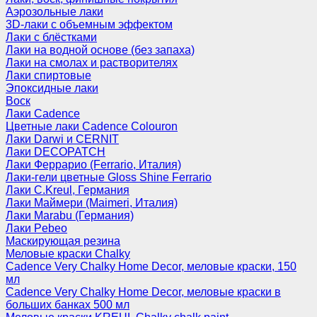
Аэрозольные лаки
3D-лаки с объемным эффектом
Лаки с блёстками
Лаки на водной основе (без запаха)
Лаки на смолах и растворителях
Лаки спиртовые
Эпоксидные лаки
Воск
Лаки Cadence
Цветные лаки Cadence Colouron
Лаки Darwi и CERNIT
Лаки DECOPATCH
Лаки Феррарио (Ferrario, Италия)
Лаки-гели цветные Gloss Shine Ferrario
Лаки C.Kreul, Германия
Лаки Маймери (Maimeri, Италия)
Лаки Marabu (Германия)
Лаки Pebeo
Маскирующая резина
Меловые краски Chalky
Cadence Very Chalky Home Decor, меловые краски, 150
мл
Cadence Very Chalky Home Decor, меловые краски в
больших банках 500 мл