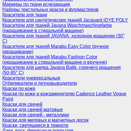
Маркеры по ткани исчезающие
Наборы текстильных красок и фломастеров
Красители для ткани
Красители для синтетических тканей Jacquard iDYE POLY
Красители для тканей Javana Waschmaschinefarbe
(окрашивание в стиральной машине)
Красители для тканей JAVANA, холодное крашение (30°
С)
Красители для тканей Marabu Easy Color (ручное
окрашивание)
Красители для тканей Marabu Fashion Color
(окрашивание в стиральной машине и вручную)
Красители для шелка Javana Batik, горячего крашения
(50-95° С)
Красители универсальные
Отбеливатели и пятновыводители
Краски по коже
Краски по коже и кожзаменителю Cadence Leather Vogue
Paint
Краски для свечей
Краски для свечей матовые
Краски для свечей - металлики
Краски для меловых и магнитных досок
Краски, светящиеся в темноте
Лаки, воск, финишные покрытия