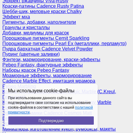
Эффект ржавчины Viva-Rusty
Краски-патины Cadence Rusty Patina
Шебби-шик, меловые краски Chalky
Эффект мха
Пигменты, добавки, наполнители
Гранулы и кристаллы
Добавки, медиумы для красок
Порошковые пигменты Cernit Sparkling
Порошковые пигменты Pearl Ex (металлики, перламутр)
Пудра бархатная Cadence Velvet Powder
Пуринг (цветные заливки)
Фэнтези, марморирование, краски-эффекты
Pebeo Fantasy, фактурные эффекты
Наборы красок Pebeo Fantasy
Мраморные эффекты, марморирование
Cadence Marble Effect, имитация мрамора
Pebeo Marbling
Мы используем cookie-файлы
Краски для марморирования Magic Marble (C.Kreul,
Германия)
При использовании данного сайта вы
Краски для марморирования Marabu Easy Marble
подтверждаете свое согласие на использование
Наборы для марморирования
cookie-файлов в соответствии с нашей
политикой
приватности
.
Эффект керамики Cadence Cosmos Matt
Венецианская штукатурка
Подтверждаю
Эффекты разные
Миниатюра, изготовление кукол, румбоксы, макеты