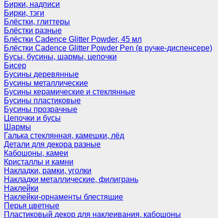
Бирки, надписи
Бирки, тэги
Блёстки, глиттеры
Блёстки разные
Блёстки Cadence Glitter Powder, 45 мл
Блёстки Cadence Glitter Powder Pen (в ручке-диспенсере)
Бусы, бусины, шармы, цепочки
Бисер
Бусины деревянные
Бусины металлические
Бусины керамические и стеклянные
Бусины пластиковые
Бусины прозрачные
Цепочки и бусы
Шармы
Галька стеклянная, камешки, лёд
Детали для декора разные
Кабошоны, камеи
Кристаллы и камни
Накладки, рамки, уголки
Накладки металлические, филигрань
Наклейки
Наклейки-орнаменты блестящие
Перья цветные
Пластиковый декор для наклеивания, кабошоны