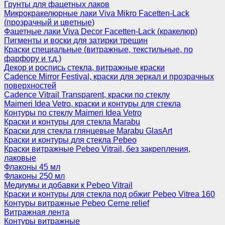
Грунты для фацетных лаков
Микрокракелюрные лаки Viva Mikro Facetten-Lack
(прозрачный и цветные)
Фацетные лаки Viva Decor Facetten-Lack (кракелюр)
Пигменты и воски для затирки трещин
Краски специальные (витражные, текстильные, по
фарфору и т.д.)
Декор и роспись стекла, витражные краски
Cadence Mirror Festival, краски для зеркал и прозрачных
поверхностей
Cadence Vitrail Transparent, краски по стеклу
Maimeri Idea Vetro, краски и контуры для стекла
Контуры по стеклу Maimeri Idea Vetro
Краски и контуры для стекла Marabu
Краски для стекла глянцевые Marabu GlasArt
Краски и контуры для стекла Pebeo
Краски витражные Pebeo Vitrail, без закрепления,
лаковые
Флаконы 45 мл
Флаконы 250 мл
Медиумы и добавки к Pebeo Vitrail
Краски и контуры для стекла под обжиг Pebeo Vitrea 160
Контуры витражные Pebeo Cerne relief
Витражная лента
Контуры витражные