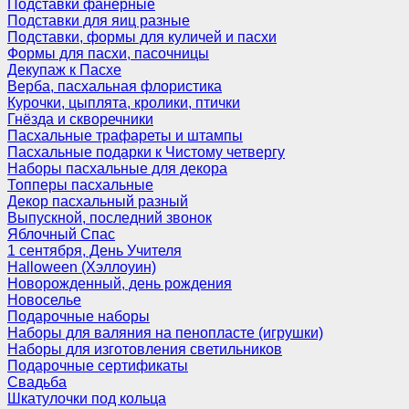
Подставки фанерные
Подставки для яиц разные
Подставки, формы для куличей и пасхи
Формы для пасхи, пасочницы
Декупаж к Пасхе
Верба, пасхальная флористика
Курочки, цыплята, кролики, птички
Гнёзда и скворечники
Пасхальные трафареты и штампы
Пасхальные подарки к Чистому четвергу
Наборы пасхальные для декора
Топперы пасхальные
Декор пасхальный разный
Выпускной, последний звонок
Яблочный Спас
1 сентября, День Учителя
Halloween (Хэллоуин)
Новорожденный, день рождения
Новоселье
Подарочные наборы
Наборы для валяния на пенопласте (игрушки)
Наборы для изготовления светильников
Подарочные сертификаты
Свадьба
Шкатулочки под кольца