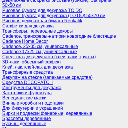
Декупажные салфетки рисовые (тонкие), Stamperia,
50х50 см
Рисовая бумага для декупажа TO DO
Рисовая бумага для декупажа (TO DO) 50х70 см
Рисовая декупажная бумага Renkalik
Салфетки для декупажа
Трансферы, переводные декоры
Cadence, трансферы-натирки новогодние блестящие
Cadence Home Decor
Cadence, 25х35 см, универсальные
Cadence,17х25 см, универсальные
Средства для декупажа (клеи, лаки, грунты)
3D-лаки, объемный эффект
Клей, лак, клей-лак для декупажа
Трансферные средства
Декупаж на стекле (запекаемые средства)
Средства DECOPATCH
Инструменты для декупажа
Заготовки и фурнитура
Венецианские маски
Винные коробки и подставки
Для бижутерии и украшений
Бирки и подвески фанерные, деревянные
Браслеты деревянные
Бусины деревянные