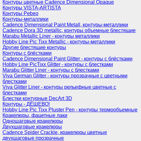
Контуры цветные Cadence Dimensional Opaque
Контуры VISTA-ARTISTA
Контуры Pebeo
Контуры-металлики
Cadence Dimensional Paint Metall, контуры-металлики
Cadence Dora 3D metallic, контуры объемные блестящие
Marabu Metallic Liner - контуры металлики
Hobby Line Pic Tixx Metallic - контуры-металлики
Другие блестящие контуры
Контуры с блёстками
Cadence Dimensional Paint Glitter - контуры с блёстками
Hobby Line PicTixx Glitter - контуры с блестками
Marabu Glitter Liner - контуры с блестками
Viva German Glitter - контуры прозрачные с цветными
блестками
Viva Glitter Liner - контуры рельефные цветные с
блестками
Блестки контурные DecArt 3D
Контуры - ДЁШЕВО!
Hobby Line Pic Tixx Pluster Pen - контуры термообъемные
Кракелюры, фацетные лаки
Одношаговые кракелюры
Двухшаговые кракелюры
Cadence Spider Crackle, кракелюры цветные
двухшаговые прозрачные