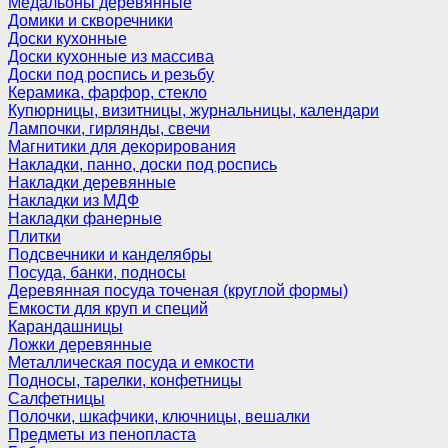
Медальоны деревянные
Домики и скворечники
Доски кухонные
Доски кухонные из массива
Доски под роспись и резьбу
Керамика, фарфор, стекло
Купюрницы, визитницы, журнальницы, календари
Лампочки, гирлянды, свечи
Магнитики для декорирования
Накладки, панно, доски под роспись
Накладки деревянные
Накладки из МДФ
Накладки фанерные
Плитки
Подсвечники и канделябры
Посуда, банки, подносы
Деревянная посуда точеная (круглой формы)
Емкости для круп и специй
Карандашницы
Ложки деревянные
Металлическая посуда и емкости
Подносы, тарелки, конфетницы
Салфетницы
Полочки, шкафчики, ключницы, вешалки
Предметы из пенопласта