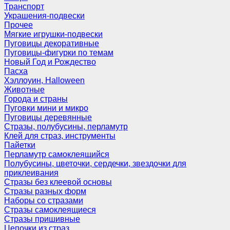
Транспорт
Украшения-подвески
Прочее
Мягкие игрушки-подвески
Пуговицы декоративные
Пуговицы-фигурки по темам
Новый Год и Рождество
Пасха
Хэллоуин, Halloween
Животные
Города и страны
Пуговки мини и микро
Пуговицы деревянные
Стразы, полубусины, перламутр
Клей для страз, инструменты
Пайетки
Перламутр самоклеящийся
Полубусины, цветочки, сердечки, звездочки для
приклеивания
Стразы без клеевой основы
Стразы разных форм
Наборы со стразами
Стразы самоклеящиеся
Стразы пришивные
Цепочки из страз