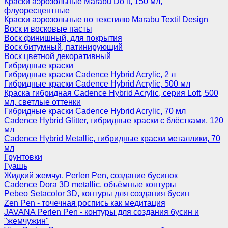
Краски аэрозольные Marabu Do it, 150 мл,
флуоресцентные
Краски аэрозольные по текстилю Marabu Textil Design
Воск и восковые пасты
Воск финишный, для покрытия
Воск битумный, патинирующий
Воск цветной декоративный
Гибридные краски
Гибридные краски Cadence Hybrid Acrylic, 2 л
Гибридные краски Cadence Hybrid Acrylic, 500 мл
Краска гибридная Cadence Hybrid Acrylic, серия Loft, 500
мл, светлые оттенки
Гибридные краски Cadence Hybrid Acrylic, 70 мл
Cadence Hybrid Glitter, гибридные краски с блёстками, 120
мл
Cadence Hybrid Metallic, гибридные краски металлики, 70
мл
Грунтовки
Гуашь
Жидкий жемчуг, Perlen Pen, создание бусинок
Cadence Dora 3D metallic, объёмные контуры
Pebeo Setacolor 3D, контуры для создания бусин
Zen Pen - точечная роспись как медитация
JAVANA Perlen Pen - контуры для создания бусин и
"жемчужин"