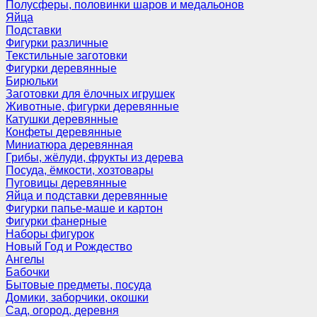
Полусферы, половинки шаров и медальонов
Яйца
Подставки
Фигурки различные
Текстильные заготовки
Фигурки деревянные
Бирюльки
Заготовки для ёлочных игрушек
Животные, фигурки деревянные
Катушки деревянные
Конфеты деревянные
Миниатюра деревянная
Грибы, жёлуди, фрукты из дерева
Посуда, ёмкости, хозтовары
Пуговицы деревянные
Яйца и подставки деревянные
Фигурки папье-маше и картон
Фигурки фанерные
Наборы фигурок
Новый Год и Рождество
Ангелы
Бабочки
Бытовые предметы, посуда
Домики, заборчики, окошки
Сад, огород, деревня