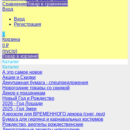
Сравнение
Товар в сравнении
Вход
Вход
Регистрация
0
Корзина
0
₽
(пусто)
Товар в корзине!
Каталог
Каталог
А это самое новое
Акции и Скидки
Декупажная бумага - спецпредложения
Новогодние товары со скидкой
Декор к праздникам
Новый Год и Рождество
2026 - Год Лошади
2025 - Год Змеи
Аэрозоли для ВРЕМЕННОГО декора (снег, лед)
Бумага для гирлянд и карнавальных костюмов
Рождество, вертепы рождественские
Декоративные акценты новогодние