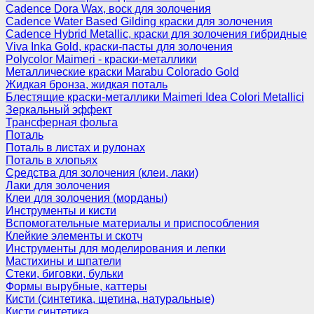
Cadence Dora Wax, воск для золочения
Cadence Water Based Gilding краски для золочения
Cadence Hybrid Metallic, краски для золочения гибридные
Viva Inka Gold, краски-пасты для золочения
Polycolor Maimeri - краски-металлики
Металлические краски Marabu Colorado Gold
Жидкая бронза, жидкая поталь
Блестящие краски-металлики Maimeri Idea Colori Metallici
Зеркальный эффект
Трансферная фольга
Поталь
Поталь в листах и рулонах
Поталь в хлопьях
Средства для золочения (клеи, лаки)
Лаки для золочения
Клеи для золочения (морданы)
Инструменты и кисти
Вспомогательные материалы и приспособления
Клейкие элементы и скотч
Инструменты для моделирования и лепки
Мастихины и шпатели
Стеки, биговки, бульки
Формы вырубные, каттеры
Кисти (синтетика, щетина, натуральные)
Кисти синтетика