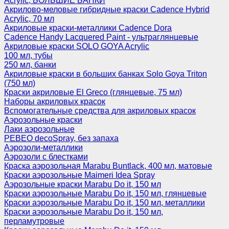
Acrylic, БОЛЬШИЕ БАНКИ
Акрилово-меловые гибридные краски Cadence Hybrid
Acrylic, 70 мл
Акриловые краски-металлики Cadence Dora
Cadence Handy Lacquered Paint - ультраглянцевые
Акриловые краски SOLO GOYA Acrylic
100 мл, тубы
250 мл, банки
Акриловые краски в больших банках Solo Goya Triton
(750 мл)
Краски акриловые El Greco (глянцевые, 75 мл)
Наборы акриловых красок
Вспомогательные средства для акриловых красок
Аэрозольные краски
Лаки аэрозольные
PEBEO decoSpray, без запаха
Аэрозоли-металлики
Аэрозоли с блестками
Краска аэрозольная Marabu Buntlack, 400 мл, матовые
Краски аэрозольные Maimeri Idea Spray
Аэрозольные краски Marabu Do it, 150 мл
Краски аэрозольные Marabu Do it, 150 мл, глянцевые
Краски аэрозольные Marabu Do it, 150 мл, металлики
Краски аэрозольные Marabu Do it, 150 мл,
перламутровые