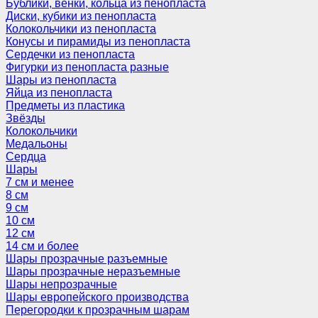
Бублики, венки, кольца из пенопласта
Диски, кубики из пенопласта
Колокольчики из пенопласта
Конусы и пирамиды из пенопласта
Сердечки из пенопласта
Фигурки из пенопласта разные
Шары из пенопласта
Яйца из пенопласта
Предметы из пластика
Звёзды
Колокольчики
Медальоны
Сердца
Шары
7 см и менее
8 см
9 см
10 см
12 см
14 см и более
Шары прозрачные разъемные
Шары прозрачные неразъемные
Шары непрозрачные
Шары европейского производства
Перегородки к прозрачным шарам