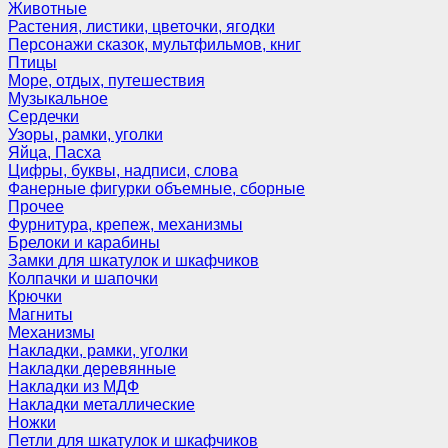
Животные
Растения, листики, цветочки, ягодки
Персонажи сказок, мультфильмов, книг
Птицы
Море, отдых, путешествия
Музыкальное
Сердечки
Узоры, рамки, уголки
Яйца, Пасха
Цифры, буквы, надписи, слова
Фанерные фигурки объемные, сборные
Прочее
Фурнитура, крепеж, механизмы
Брелоки и карабины
Замки для шкатулок и шкафчиков
Колпачки и шапочки
Крючки
Магниты
Механизмы
Накладки, рамки, уголки
Накладки деревянные
Накладки из МДФ
Накладки металлические
Ножки
Петли для шкатулок и шкафчиков