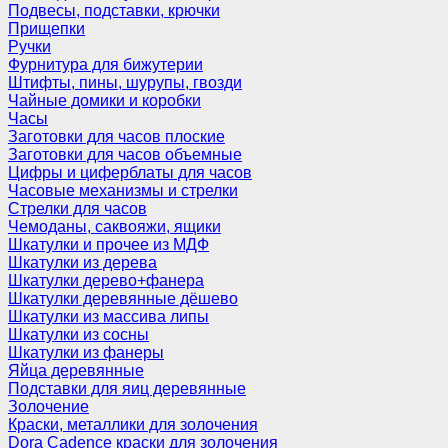
Подвесы, подставки, крючки
Прищепки
Ручки
Фурнитура для бижутерии
Штифты, пины, шурупы, гвозди
Чайные домики и коробки
Часы
Заготовки для часов плоские
Заготовки для часов объемные
Цифры и циферблаты для часов
Часовые механизмы и стрелки
Стрелки для часов
Чемоданы, саквояжи, ящики
Шкатулки и прочее из МДФ
Шкатулки из дерева
Шкатулки дерево+фанера
Шкатулки деревянные дёшево
Шкатулки из массива липы
Шкатулки из сосны
Шкатулки из фанеры
Яйца деревянные
Подставки для яиц деревянные
Золочение
Краски, металлики для золочения
Dora Cadence краски для золочения