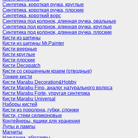
Синтетика, короткая ручка, круглые
Синтетика, короткая ручка, плоские
Синтетика, короткий ворс
Синтетика под колонок, длинная ручка, овальные
Синтетика под колонок, длинная ручка, круглые
Синтетика под колонок, длинная ручка, плоские
Кисти из щетины
Кисти из щетины Mr.Painter
Кисти веерные
Кисти круглые
Кисти плоские
Кисти Decopatch
Кисти со скошенным краем (отводные)
Тонкие кисти
Кисти Marabu Decoration&Hobby
Кисти Marabu Fino, аналог натурального волоса
Кисти Marabu Forte, упругая синтетика
Кисти Marabu Universal
Наборы кистей
Кисти из поролона, губки, спонжи
Кисти, стеки силиконовые
Контейнеры, ящики для хранения
Лупы и лампы
Магниты
Наждачки, абразивы