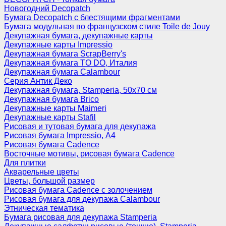
Новогодний Decopatch
Бумага Decopatch с блестящими фрагментами
Бумага модульная во французском стиле Toile de Jouy
Декупажная бумага, декупажные карты
Декупажные карты Impressio
Декупажная бумага ScrapBerry's
Декупажная бумага TO DO, Италия
Декупажная бумага Calambour
Серия Антик Деко
Декупажная бумага, Stamperia, 50х70 см
Декупажная бумага Brico
Декупажные карты Maimeri
Декупажные карты Stafil
Рисовая и тутовая бумага для декупажа
Рисовая бумага Impressio, А4
Рисовая бумага Cadence
Восточные мотивы, рисовая бумага Cadence
Для плитки
Акварельные цветы
Цветы, большой размер
Рисовая бумага Cadence c золочением
Рисовая бумага для декупажа Calambour
Этническая тематика
Бумага рисовая для декупажа Stamperia