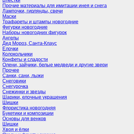
Блёстки
Прочие материалы для имитации инея и снега
Лампочки, гирлянды, свечи
Маски
Трафареты и штампы новогодние
Фигурки новогодние
Наборы новогодних фигурок
Ангелы
Дед Мороз, Санта-Клаус
Елочки
Колокольчики
Конфеты и сладости
Олени, зайчики, белые медведи и другие звери
Прочее
Санки, сани, лыжи
Снеговики
Снегурочка
Снежинки и звезды
Шарики, елочные украшения
Шишки
Флористика новогодняя
Букетики и композиции
Основы для венков
Шишки
Хвоя и ёлки