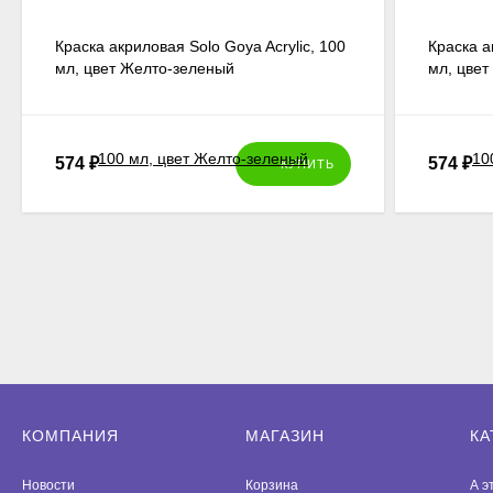
Краска акриловая Solo Goya Acrylic, 100
Краска а
мл, цвет Желто-зеленый
мл, цве
574
₽
574
₽
КУПИТЬ
КОМПАНИЯ
МАГАЗИН
КА
Новости
Корзина
А э