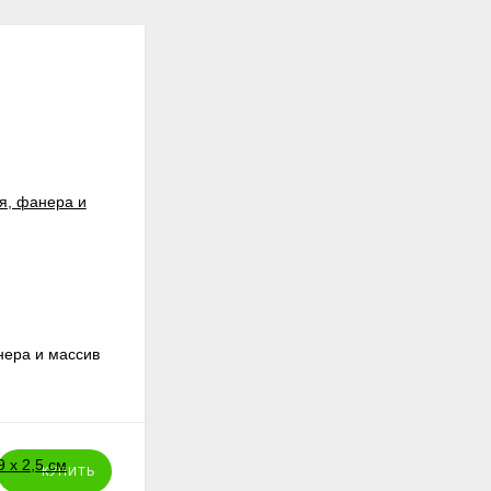
нера и массив
Лак Hobby Line на водной основе, 50
мл, бесцветный, шелковисто-глянцевый
512
₽
КУПИТЬ
КУПИТЬ