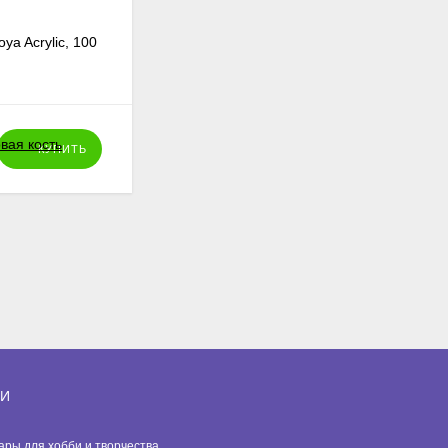
ya Acrylic, 100
Краска акриловая Solo Goya Acrylic, 100
мл, цвет перламутр с бестками,
рубиновый
574
₽
КУПИТЬ
КУПИТЬ
ИИ
вары для хобби и творчества.