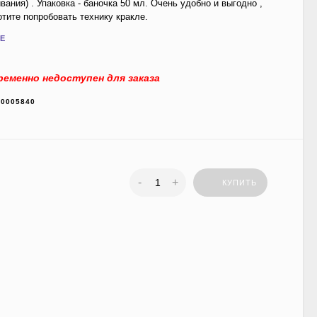
вания) . Упаковка - баночка 50 мл. Очень удобно и выгодно ,
отите попробовать технику кракле.
Е
еменно недоступен для заказа
00005840
-
+
КУПИТЬ