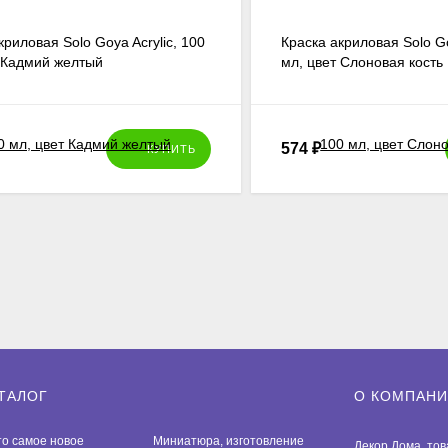
криловая Solo Goya Acrylic, 100
Краска акриловая Solo Go
т Кадмий желтый
мл, цвет Слоновая кость
574
₽
КУПИТЬ
ТАЛОГ
О КОМПАН
то самое новое
Миниатюра, изготовление
Декор Дома
, то