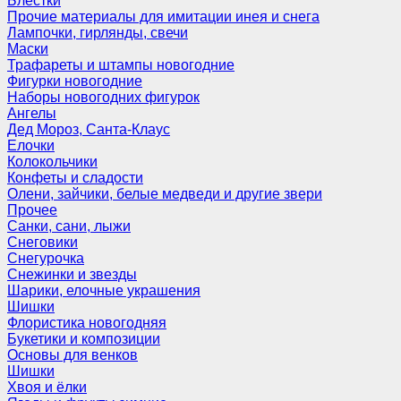
Блёстки
Прочие материалы для имитации инея и снега
Лампочки, гирлянды, свечи
Маски
Трафареты и штампы новогодние
Фигурки новогодние
Наборы новогодних фигурок
Ангелы
Дед Мороз, Санта-Клаус
Елочки
Колокольчики
Конфеты и сладости
Олени, зайчики, белые медведи и другие звери
Прочее
Санки, сани, лыжи
Снеговики
Снегурочка
Снежинки и звезды
Шарики, елочные украшения
Шишки
Флористика новогодняя
Букетики и композиции
Основы для венков
Шишки
Хвоя и ёлки