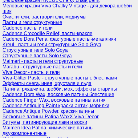
Меловые краски KREUL Chalky chalk paint
Меловые краски Viva Chalky Vintage - для декора шебби
шик
Очистители, растворители, медиумы
Пасты и гели структурные
Cadence пасты и гели
Cadence Crocodile Relief, пасты-кракле
Cadence Dora Perla, фактурные пасты-металлики
Kreul - пасты и гели структурные Solo Goya
Структурные гели Solo Goya
Структурные пасты Solo Goya
Maimeri - пасты и гели структурные
Marabu - структурные пасты и гели
Viva Decor - пасты и гели
Viva-Glitter Paste - структурные пасты с блестками
Эффекты снега, инея, хрусталя и льда
Патина, ржавчина, шебби, мох, эффекты старины
Cadence Dora Wax, восковые патины блестящие
Cadence Finger Wax, восковые патины антик
Сadence Antiquing Paint краски-антик, морилки
Cadence Antique Powder, краски-патины
Восковые патины Patina WaxX Viva Decor
Битумы, патинирующие лаки и воски
Maimeri Idea Patina, химические патины
двухкомпонентные