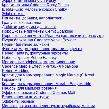
Эффект ржавчины Viva-Rusty
Краски-патины Cadence Rusty Patina
Шебби-шик, меловые краски Chalky
Эффект мха
Пигменты, добавки, наполнители
Гранулы и кристаллы
Добавки, медиумы для красок
Порошковые пигменты Cernit Sparkling
Порошковые пигменты Pearl Ex (металлики, перламутр)
Пудра бархатная Cadence Velvet Powder
Пуринг (цветные заливки)
Фэнтези, марморирование, краски-эффекты
Pebeo Fantasy, фактурные эффекты
Наборы красок Pebeo Fantasy
Мраморные эффекты, марморирование
Cadence Marble Effect, имитация мрамора
Pebeo Marbling
Краски для марморирования Magic Marble (C.Kreul,
Германия)
Краски для марморирования Marabu Easy Marble
Наборы для марморирования
Эффект керамики Cadence Cosmos Matt
Венецианская штукатурка
Эффекты разные
Миниатюра, изготовление кукол, румбоксы, макеты