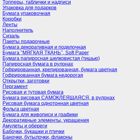
Топперы, таблички и надписи
Упаковка для подарков
Бумага упаковочная
Коробки
Ленты
Наполнитель
Сизаль
Пакеты подарочные
Бумага декоративная и поделочная
Бумага "МЯГКАЯ ТКАНЬ", Soft Paper
Бумага папиросная шелковистая (тишью)
Папиросная бумага в рулонах
Гофрированная, крепированная, бумага цветная
Гофрированная бумага недорогая
Открытки, заготовки
Пергамент
Рисовая и тутовая бумага
Бумага рисовая САМОКЛЕЯЩАЯСЯ, в рулонах
Рисовая бумага однотонная цветная
Фольга цветная
Бумага для живописи и графики
Декоративные элементы, украшения
Амулеты и обереги
Бабочки, букашки и птички
Баночки, бутылочки, флаконы