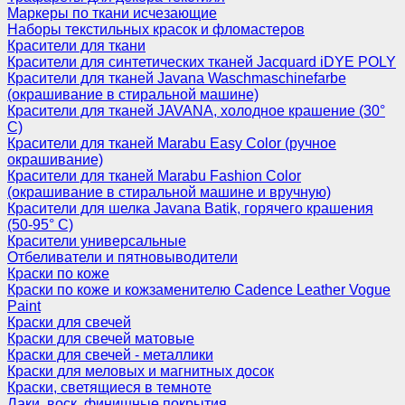
Маркеры по ткани исчезающие
Наборы текстильных красок и фломастеров
Красители для ткани
Красители для синтетических тканей Jacquard iDYE POLY
Красители для тканей Javana Waschmaschinefarbe
(окрашивание в стиральной машине)
Красители для тканей JAVANA, холодное крашение (30°
С)
Красители для тканей Marabu Easy Color (ручное
окрашивание)
Красители для тканей Marabu Fashion Color
(окрашивание в стиральной машине и вручную)
Красители для шелка Javana Batik, горячего крашения
(50-95° С)
Красители универсальные
Отбеливатели и пятновыводители
Краски по коже
Краски по коже и кожзаменителю Cadence Leather Vogue
Paint
Краски для свечей
Краски для свечей матовые
Краски для свечей - металлики
Краски для меловых и магнитных досок
Краски, светящиеся в темноте
Лаки, воск, финишные покрытия