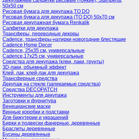
Декупажные салфетки рисовые (тонкие), Stamperia,
50х50 см
Рисовая бумага для декупажа TO DO
Рисовая бумага для декупажа (TO DO) 50х70 см
Рисовая декупажная бумага Renkalik
Салфетки для декупажа
Трансферы, переводные декоры
Cadence, трансферы-натирки новогодние блестящие
Cadence Home Decor
Cadence, 25х35 см, универсальные
Cadence,17х25 см, универсальные
Средства для декупажа (клеи, лаки, грунты)
3D-лаки, объемный эффект
Клей, лак, клей-лак для декупажа
Трансферные средства
Декупаж на стекле (запекаемые средства)
Средства DECOPATCH
Инструменты для декупажа
Заготовки и фурнитура
Венецианские маски
Винные коробки и подставки
Для бижутерии и украшений
Бирки и подвески фанерные, деревянные
Браслеты деревянные
Бусины деревянные