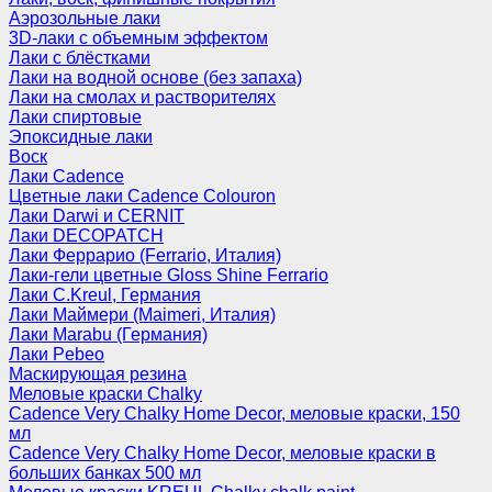
Аэрозольные лаки
3D-лаки с объемным эффектом
Лаки с блёстками
Лаки на водной основе (без запаха)
Лаки на смолах и растворителях
Лаки спиртовые
Эпоксидные лаки
Воск
Лаки Cadence
Цветные лаки Cadence Colouron
Лаки Darwi и CERNIT
Лаки DECOPATCH
Лаки Феррарио (Ferrario, Италия)
Лаки-гели цветные Gloss Shine Ferrario
Лаки C.Kreul, Германия
Лаки Маймери (Maimeri, Италия)
Лаки Marabu (Германия)
Лаки Pebeo
Маскирующая резина
Меловые краски Chalky
Cadence Very Chalky Home Decor, меловые краски, 150
мл
Cadence Very Chalky Home Decor, меловые краски в
больших банках 500 мл