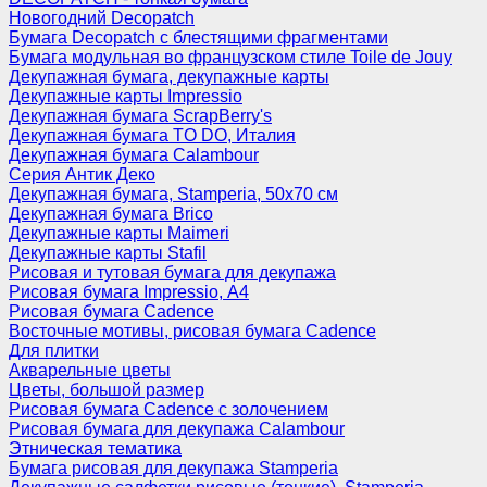
Новогодний Decopatch
Бумага Decopatch с блестящими фрагментами
Бумага модульная во французском стиле Toile de Jouy
Декупажная бумага, декупажные карты
Декупажные карты Impressio
Декупажная бумага ScrapBerry's
Декупажная бумага TO DO, Италия
Декупажная бумага Calambour
Серия Антик Деко
Декупажная бумага, Stamperia, 50х70 см
Декупажная бумага Brico
Декупажные карты Maimeri
Декупажные карты Stafil
Рисовая и тутовая бумага для декупажа
Рисовая бумага Impressio, А4
Рисовая бумага Cadence
Восточные мотивы, рисовая бумага Cadence
Для плитки
Акварельные цветы
Цветы, большой размер
Рисовая бумага Cadence c золочением
Рисовая бумага для декупажа Calambour
Этническая тематика
Бумага рисовая для декупажа Stamperia