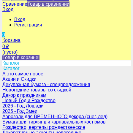
Сравнение
Товар в сравнении
Вход
Вход
Регистрация
0
Корзина
0
₽
(пусто)
Товар в корзине!
Каталог
Каталог
А это самое новое
Акции и Скидки
Декупажная бумага - спецпредложения
Новогодние товары со скидкой
Декор к праздникам
Новый Год и Рождество
2026 - Год Лошади
2025 - Год Змеи
Аэрозоли для ВРЕМЕННОГО декора (снег, лед)
Бумага для гирлянд и карнавальных костюмов
Рождество, вертепы рождественские
Декоративные акценты новогодние