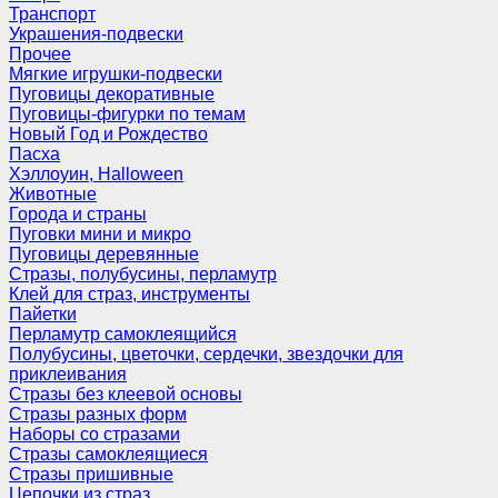
Транспорт
Украшения-подвески
Прочее
Мягкие игрушки-подвески
Пуговицы декоративные
Пуговицы-фигурки по темам
Новый Год и Рождество
Пасха
Хэллоуин, Halloween
Животные
Города и страны
Пуговки мини и микро
Пуговицы деревянные
Стразы, полубусины, перламутр
Клей для страз, инструменты
Пайетки
Перламутр самоклеящийся
Полубусины, цветочки, сердечки, звездочки для
приклеивания
Стразы без клеевой основы
Стразы разных форм
Наборы со стразами
Стразы самоклеящиеся
Стразы пришивные
Цепочки из страз