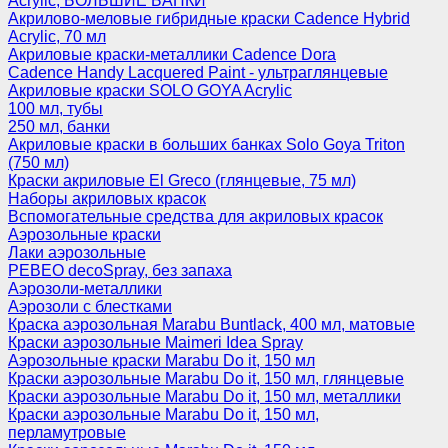
Acrylic, БОЛЬШИЕ БАНКИ
Акрилово-меловые гибридные краски Cadence Hybrid
Acrylic, 70 мл
Акриловые краски-металлики Cadence Dora
Cadence Handy Lacquered Paint - ультраглянцевые
Акриловые краски SOLO GOYA Acrylic
100 мл, тубы
250 мл, банки
Акриловые краски в больших банках Solo Goya Triton
(750 мл)
Краски акриловые El Greco (глянцевые, 75 мл)
Наборы акриловых красок
Вспомогательные средства для акриловых красок
Аэрозольные краски
Лаки аэрозольные
PEBEO decoSpray, без запаха
Аэрозоли-металлики
Аэрозоли с блестками
Краска аэрозольная Marabu Buntlack, 400 мл, матовые
Краски аэрозольные Maimeri Idea Spray
Аэрозольные краски Marabu Do it, 150 мл
Краски аэрозольные Marabu Do it, 150 мл, глянцевые
Краски аэрозольные Marabu Do it, 150 мл, металлики
Краски аэрозольные Marabu Do it, 150 мл,
перламутровые