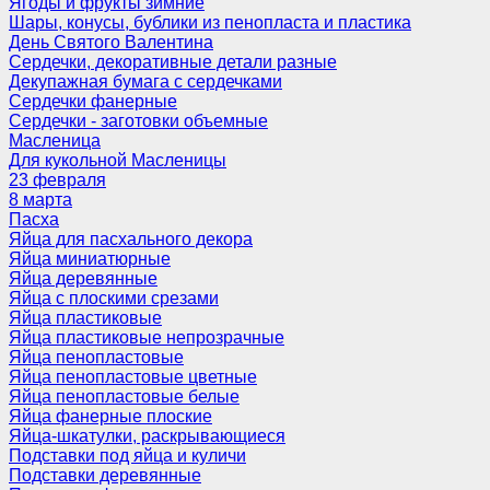
Ягоды и фрукты зимние
Шары, конусы, бублики из пенопласта и пластика
День Святого Валентина
Сердечки, декоративные детали разные
Декупажная бумага с сердечками
Сердечки фанерные
Сердечки - заготовки объемные
Масленица
Для кукольной Масленицы
23 февраля
8 марта
Пасха
Яйца для пасхального декора
Яйца миниатюрные
Яйца деревянные
Яйца с плоскими срезами
Яйца пластиковые
Яйца пластиковые непрозрачные
Яйца пенопластовые
Яйца пенопластовые цветные
Яйца пенопластовые белые
Яйца фанерные плоские
Яйца-шкатулки, раскрывающиеся
Подставки под яйца и куличи
Подставки деревянные