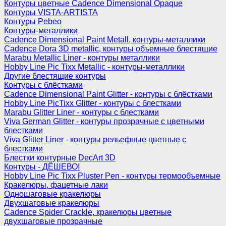
Контуры цветные Cadence Dimensional Opaque
Контуры VISTA-ARTISTA
Контуры Pebeo
Контуры-металлики
Cadence Dimensional Paint Metall, контуры-металлики
Cadence Dora 3D metallic, контуры объемные блестящие
Marabu Metallic Liner - контуры металлики
Hobby Line Pic Tixx Metallic - контуры-металлики
Другие блестящие контуры
Контуры с блёстками
Cadence Dimensional Paint Glitter - контуры с блёстками
Hobby Line PicTixx Glitter - контуры с блестками
Marabu Glitter Liner - контуры с блестками
Viva German Glitter - контуры прозрачные с цветными
блестками
Viva Glitter Liner - контуры рельефные цветные с
блестками
Блестки контурные DecArt 3D
Контуры - ДЁШЕВО!
Hobby Line Pic Tixx Pluster Pen - контуры термообъемные
Кракелюры, фацетные лаки
Одношаговые кракелюры
Двухшаговые кракелюры
Cadence Spider Crackle, кракелюры цветные
двухшаговые прозрачные