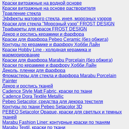
Краски витражные на водной основе
Краски витражные на основе растворителя
Травление стекла
Эффекты матового стекла, инея, морозных узоров
Краски для стекла "Морозный узор" FROST DESIGN
Трафареты для красок FROST DESIGN
Декор и роспись керамики и фарфора
Краски для фарфора Pebeo Ceramic (без обжига)
Контуры по керамике и фарфору Хобби Лайн
Краски Hobby Line - холодная керамика и
марморирование
Краски для фарфора Marabu Porcelain (без обжига)
Краски по керамике и фарфору Хобби Лайн
Деколь, пленки для фарфора
Фломастеры для стекла и фарфора Marabu Porcelain
Painter
Декор и роспись тканей
Cadence Style Matt Fabric, краски по ткани
Cadence Dora Textile Metallic
Pebeo Setacolor, средства для декора текстиля
Контуры по ткани Pebeo Setacolor 3D
PEBEO Setacolor Opaque, краски для светлых и темных
тканей
Marabu Fashion Liner: контурные краски по тканям
Marabu Textil, краски по ткани