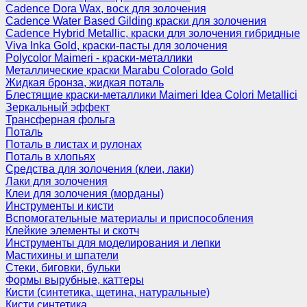
Cadence Dora Wax, воск для золочения
Cadence Water Based Gilding краски для золочения
Cadence Hybrid Metallic, краски для золочения гибридные
Viva Inka Gold, краски-пасты для золочения
Polycolor Maimeri - краски-металлики
Металлические краски Marabu Colorado Gold
Жидкая бронза, жидкая поталь
Блестящие краски-металлики Maimeri Idea Colori Metallici
Зеркальный эффект
Трансферная фольга
Поталь
Поталь в листах и рулонах
Поталь в хлопьях
Средства для золочения (клеи, лаки)
Лаки для золочения
Клеи для золочения (морданы)
Инструменты и кисти
Вспомогательные материалы и приспособления
Клейкие элементы и скотч
Инструменты для моделирования и лепки
Мастихины и шпатели
Стеки, биговки, бульки
Формы вырубные, каттеры
Кисти (синтетика, щетина, натуральные)
Кисти синтетика