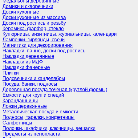
Медальоны деревянные
Домики и скворечники
Доски кухонные
Доски кухонные из массива
Доски под роспись и резьбу
Керамика, фарфор, стекло
Купюрницы, визитницы, журнальницы, календари
Лампочки, гирлянды, свечи
Магнитики для декорирования
Накладки, панно, доски под роспись
Накладки деревянные
Накладки из МДФ
Накладки фанерные
Плитки
Подсвечники и канделябры
Посуда, банки, подносы
Деревянная посуда точеная (круглой формы)
Емкости для круп и специй
Карандашницы
Ложки деревянные
Металлическая посуда и емкости
Подносы, тарелки, конфетницы
Салфетницы
Полочки, шкафчики, ключницы, вешалки
Предметы из пенопласта