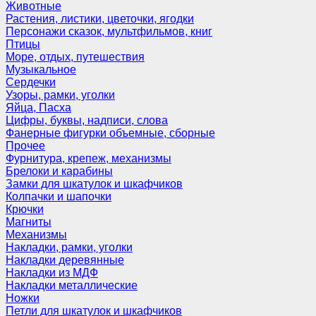
Животные
Растения, листики, цветочки, ягодки
Персонажи сказок, мультфильмов, книг
Птицы
Море, отдых, путешествия
Музыкальное
Сердечки
Узоры, рамки, уголки
Яйца, Пасха
Цифры, буквы, надписи, слова
Фанерные фигурки объемные, сборные
Прочее
Фурнитура, крепеж, механизмы
Брелоки и карабины
Замки для шкатулок и шкафчиков
Колпачки и шапочки
Крючки
Магниты
Механизмы
Накладки, рамки, уголки
Накладки деревянные
Накладки из МДФ
Накладки металлические
Ножки
Петли для шкатулок и шкафчиков