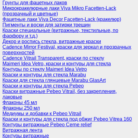
Грунты для фацетных лаков
Микрокракелюрные лаки Viva Mikro Facetten-Lack
(прозрачный и цветные)
Фацетные лаки Viva Decor Facetten-Lack (кракелюр)
Пигменты и воски для затирки трещин
Краски специальные (витражные, текстильные, по
фарфору и т.д.)
Декор и роспись стекла, витражные краски
Cadence Mirror Festival, краски для зеркал и прозрачных
поверхностей
Cadence Vitrail Transparent, краски по стеклу
Maimeri Idea Vetro, краски и контуры для стекла
Контуры по стеклу Maimeri Idea Vetro
Краски и контуры для стекла Marabu
Краски для стекла глянцевые Marabu GlasArt
Краски и контуры для стекла Pebeo
Краски витражные Pebeo Vitrail, без закрепления,
лаковые
Флаконы 45 мл
Флаконы 250 мл
Медиумы и добавки к Pebeo Vitrail
Краски и контуры для стекла под обжиг Pebeo Vitrea 160
Контуры витражные Pebeo Cerne relief
Витражная лента
Контуры витражные