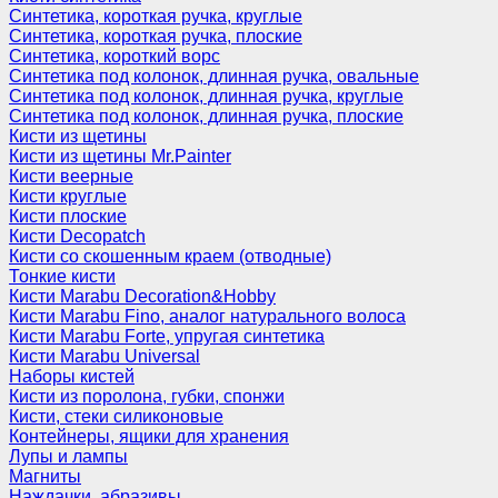
Синтетика, короткая ручка, круглые
Синтетика, короткая ручка, плоские
Синтетика, короткий ворс
Синтетика под колонок, длинная ручка, овальные
Синтетика под колонок, длинная ручка, круглые
Синтетика под колонок, длинная ручка, плоские
Кисти из щетины
Кисти из щетины Mr.Painter
Кисти веерные
Кисти круглые
Кисти плоские
Кисти Decopatch
Кисти со скошенным краем (отводные)
Тонкие кисти
Кисти Marabu Decoration&Hobby
Кисти Marabu Fino, аналог натурального волоса
Кисти Marabu Forte, упругая синтетика
Кисти Marabu Universal
Наборы кистей
Кисти из поролона, губки, спонжи
Кисти, стеки силиконовые
Контейнеры, ящики для хранения
Лупы и лампы
Магниты
Наждачки, абразивы