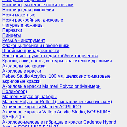
Ножницы, макетные ножи, резаки
Ножницы для рукоделия
Ножи макетные
Ножи раскройные, дисковые
Фигурные ножницы
Перчатки
Пинцеты
Резьба - инструмент
Флаконы, тюбики и наконечники
Швейные принадлежности
Электроинструменты для хобби и творчества
Краски, лаки, пасты, контуры, красители и др. химия
Акварельные краски
Акриловые краски
Pebeo Studio Acrylics, 100 мл, шелковисто-матовые
акриловые краски
Акриловые краски Maimeri Polycolor (Маймери
Поликолор)
Maimeri Polycolor, наборы
Maimeri Polycolor Reflect (с металлическим блеском)
Акриловые краски Maimeri ACRILICO
Акриловые краски Vallejo Acrylic Studio, БОЛЬШИЕ
БАНКИ 1 л
Акрилово-меловые гибридные краски Cadence Hybrid