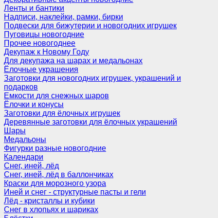
Ленты и бантики
Надписи, наклейки, рамки, бирки
Подвески для бижутерии и новогодних игрушек
Пуговицы новогодние
Прочее новогоднее
Декупаж к Новому Году
Для декупажа на шарах и медальонах
Ёлочные украшения
Заготовки для новогодних игрушек, украшений и
подарков
Емкости для снежных шаров
Ёлочки и конусы
Заготовки для ёлочных игрушек
Деревянные заготовки для ёлочных украшений
Шары
Медальоны
Фигурки разные новогодние
Календари
Снег, иней, лёд
Снег, иней, лёд в баллончиках
Краски для морозного узора
Иней и снег - структурные пасты и гели
Лёд - кристаллы и кубики
Снег в хлопьях и шариках