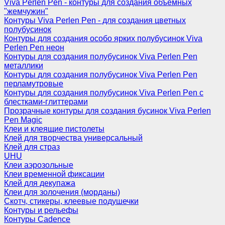
Viva Perlen Pen - контуры для создания объемных
"жемчужин"
Контуры Viva Perlen Pen - для создания цветных
полубусинок
Контуры для создания особо ярких полубусинок Viva
Perlen Pen неон
Контуры для создания полубусинок Viva Perlen Pen
металлики
Контуры для создания полубусинок Viva Perlen Pen
перламутровые
Контуры для создания полубусинок Viva Perlen Pen с
блестками-глиттерами
Прозрачные контуры для создания бусинок Viva Perlen
Pen Magic
Клеи и клеящие пистолеты
Клей для творчества универсальный
Клей для страз
UHU
Клеи аэрозольные
Клеи временной фиксации
Клей для декупажа
Клеи для золочения (морданы)
Скотч, стикеры, клеевые подушечки
Контуры и рельефы
Контуры Cadence