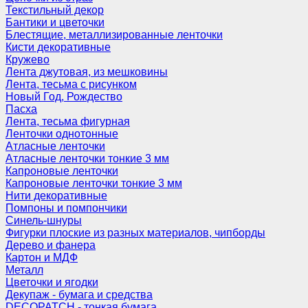
Текстильный декор
Бантики и цветочки
Блестящие, металлизированные ленточки
Кисти декоративные
Кружево
Лента джутовая, из мешковины
Лента, тесьма с рисунком
Новый Год, Рождество
Пасха
Лента, тесьма фигурная
Ленточки однотонные
Атласные ленточки
Атласные ленточки тонкие 3 мм
Капроновые ленточки
Капроновые ленточки тонкие 3 мм
Нити декоративные
Помпоны и помпончики
Синель-шнуры
Фигурки плоские из разных материалов, чипборды
Дерево и фанера
Картон и МДФ
Металл
Цветочки и ягодки
Декупаж - бумага и средства
DECOPATCH - тонкая бумага