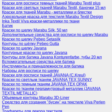
Краски для росписи темных тканей Marabu Textil plus
Краски для светлых тканей Marabu Textil, баночки 15 мл
Краски для тканей Marabu - металлики и блестки
Аэрозольная краска для текстиля Marabu Textil Design
Inka Textil Viva краски-металлики по ткани
Батик
Краски по шелку Marabu Silk, 50 мл
Дополнительные средства для росписи по шелку Marabu
Краски по шелку Pebeo Setasilk
Контуры по шёлку Pebeo Gutta
Краски по шелку Javana
Контурные краски по шелку Javana
Контуры для батика Javana Konturenfarbe, тубы 20 мл
Вспомогательные средства для батика
Инструменты и принадлежности для батика
Наборы для росписи по шелку
Краски для росписи тканей JAVANA (C.Kreul)
Краски по светлым тканям JAVANA TEX SUNNY
Краски по темным тканям JAVANA TEX OPAK
Краски по тканям перламутровый металлик (JAVANA
TEXTIL METALLIC)
Объемные контуры Marabu 3D-Liner
Средство для создания "бусин" на текстиле Viva Perlen
Pen
Трафареты для декора текстиля