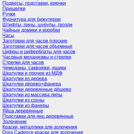
Подвесы, подставки, крючки
Прищепки
Ручки
Фурнитура для бижутерии
Штифты, пины, шурупы, гвозди
Чайные домики и коробки
Часы
Заготовки для часов плоские
Заготовки для часов объемные
Цифры и циферблаты для часов
Часовые механизмы и стрелки
Стрелки для часов
Чемоданы, саквояжи, ящики
Шкатулки и прочее из МДФ
Шкатулки из дерева
Шкатулки дерево+фанера
Шкатулки деревянные дёшево
Шкатулки из массива липы
Шкатулки из сосны
Шкатулки из фанеры
Яйца деревянные
Подставки для яиц деревянные
Золочение
Краски, металлики для золочения
Dora Cadence краски для золочения