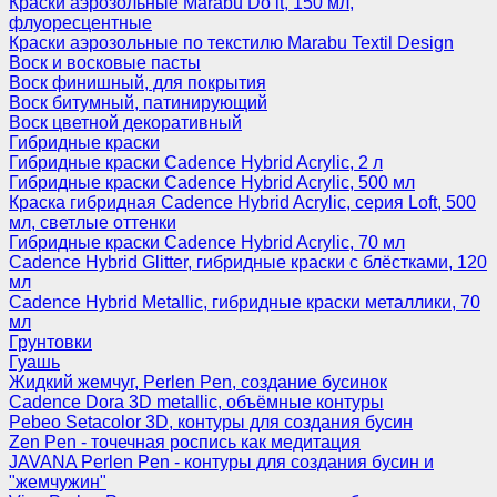
Краски аэрозольные Marabu Do it, 150 мл,
флуоресцентные
Краски аэрозольные по текстилю Marabu Textil Design
Воск и восковые пасты
Воск финишный, для покрытия
Воск битумный, патинирующий
Воск цветной декоративный
Гибридные краски
Гибридные краски Cadence Hybrid Acrylic, 2 л
Гибридные краски Cadence Hybrid Acrylic, 500 мл
Краска гибридная Cadence Hybrid Acrylic, серия Loft, 500
мл, светлые оттенки
Гибридные краски Cadence Hybrid Acrylic, 70 мл
Cadence Hybrid Glitter, гибридные краски с блёстками, 120
мл
Cadence Hybrid Metallic, гибридные краски металлики, 70
мл
Грунтовки
Гуашь
Жидкий жемчуг, Perlen Pen, создание бусинок
Cadence Dora 3D metallic, объёмные контуры
Pebeo Setacolor 3D, контуры для создания бусин
Zen Pen - точечная роспись как медитация
JAVANA Perlen Pen - контуры для создания бусин и
"жемчужин"