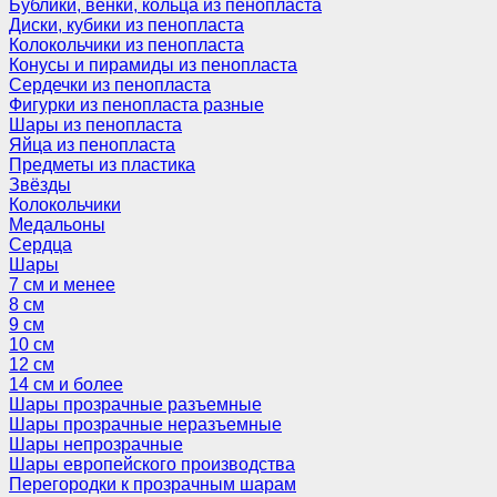
Бублики, венки, кольца из пенопласта
Диски, кубики из пенопласта
Колокольчики из пенопласта
Конусы и пирамиды из пенопласта
Сердечки из пенопласта
Фигурки из пенопласта разные
Шары из пенопласта
Яйца из пенопласта
Предметы из пластика
Звёзды
Колокольчики
Медальоны
Сердца
Шары
7 см и менее
8 см
9 см
10 см
12 см
14 см и более
Шары прозрачные разъемные
Шары прозрачные неразъемные
Шары непрозрачные
Шары европейского производства
Перегородки к прозрачным шарам