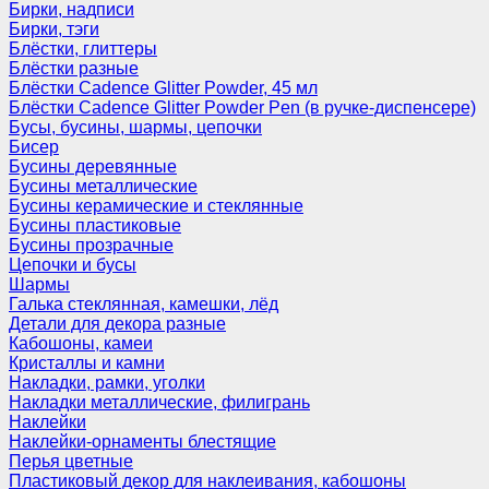
Бирки, надписи
Бирки, тэги
Блёстки, глиттеры
Блёстки разные
Блёстки Cadence Glitter Powder, 45 мл
Блёстки Cadence Glitter Powder Pen (в ручке-диспенсере)
Бусы, бусины, шармы, цепочки
Бисер
Бусины деревянные
Бусины металлические
Бусины керамические и стеклянные
Бусины пластиковые
Бусины прозрачные
Цепочки и бусы
Шармы
Галька стеклянная, камешки, лёд
Детали для декора разные
Кабошоны, камеи
Кристаллы и камни
Накладки, рамки, уголки
Накладки металлические, филигрань
Наклейки
Наклейки-орнаменты блестящие
Перья цветные
Пластиковый декор для наклеивания, кабошоны