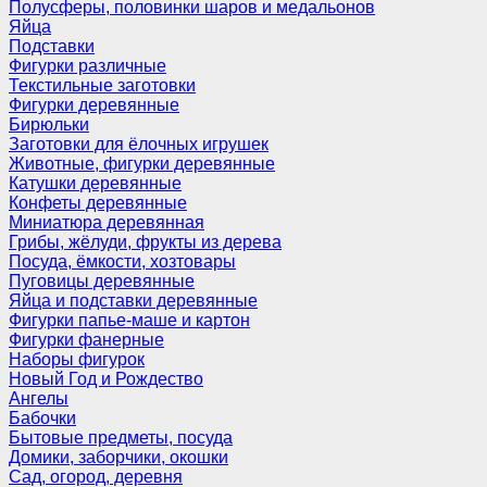
Полусферы, половинки шаров и медальонов
Яйца
Подставки
Фигурки различные
Текстильные заготовки
Фигурки деревянные
Бирюльки
Заготовки для ёлочных игрушек
Животные, фигурки деревянные
Катушки деревянные
Конфеты деревянные
Миниатюра деревянная
Грибы, жёлуди, фрукты из дерева
Посуда, ёмкости, хозтовары
Пуговицы деревянные
Яйца и подставки деревянные
Фигурки папье-маше и картон
Фигурки фанерные
Наборы фигурок
Новый Год и Рождество
Ангелы
Бабочки
Бытовые предметы, посуда
Домики, заборчики, окошки
Сад, огород, деревня