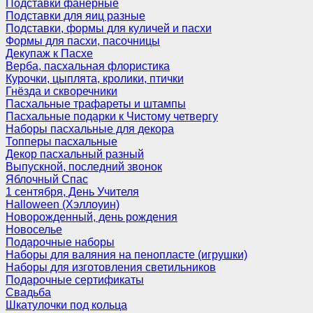
Подставки фанерные
Подставки для яиц разные
Подставки, формы для куличей и пасхи
Формы для пасхи, пасочницы
Декупаж к Пасхе
Верба, пасхальная флористика
Курочки, цыплята, кролики, птички
Гнёзда и скворечники
Пасхальные трафареты и штампы
Пасхальные подарки к Чистому четвергу
Наборы пасхальные для декора
Топперы пасхальные
Декор пасхальный разный
Выпускной, последний звонок
Яблочный Спас
1 сентября, День Учителя
Halloween (Хэллоуин)
Новорожденный, день рождения
Новоселье
Подарочные наборы
Наборы для валяния на пенопласте (игрушки)
Наборы для изготовления светильников
Подарочные сертификаты
Свадьба
Шкатулочки под кольца