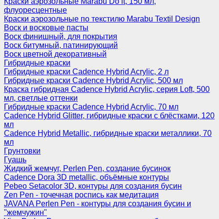
Краски аэрозольные Marabu Do it, 150 мл,
флуоресцентные
Краски аэрозольные по текстилю Marabu Textil Design
Воск и восковые пасты
Воск финишный, для покрытия
Воск битумный, патинирующий
Воск цветной декоративный
Гибридные краски
Гибридные краски Cadence Hybrid Acrylic, 2 л
Гибридные краски Cadence Hybrid Acrylic, 500 мл
Краска гибридная Cadence Hybrid Acrylic, серия Loft, 500
мл, светлые оттенки
Гибридные краски Cadence Hybrid Acrylic, 70 мл
Cadence Hybrid Glitter, гибридные краски с блёстками, 120
мл
Cadence Hybrid Metallic, гибридные краски металлики, 70
мл
Грунтовки
Гуашь
Жидкий жемчуг, Perlen Pen, создание бусинок
Cadence Dora 3D metallic, объёмные контуры
Pebeo Setacolor 3D, контуры для создания бусин
Zen Pen - точечная роспись как медитация
JAVANA Perlen Pen - контуры для создания бусин и
"жемчужин"