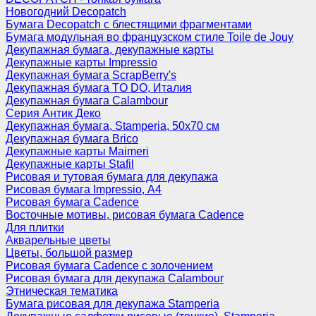
Новогодний Decopatch
Бумага Decopatch с блестящими фрагментами
Бумага модульная во французском стиле Toile de Jouy
Декупажная бумага, декупажные карты
Декупажные карты Impressio
Декупажная бумага ScrapBerry's
Декупажная бумага TO DO, Италия
Декупажная бумага Calambour
Серия Антик Деко
Декупажная бумага, Stamperia, 50х70 см
Декупажная бумага Brico
Декупажные карты Maimeri
Декупажные карты Stafil
Рисовая и тутовая бумага для декупажа
Рисовая бумага Impressio, А4
Рисовая бумага Cadence
Восточные мотивы, рисовая бумага Cadence
Для плитки
Акварельные цветы
Цветы, большой размер
Рисовая бумага Cadence c золочением
Рисовая бумага для декупажа Calambour
Этническая тематика
Бумага рисовая для декупажа Stamperia