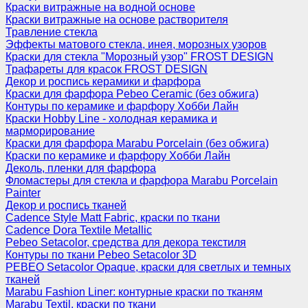
Краски витражные на водной основе
Краски витражные на основе растворителя
Травление стекла
Эффекты матового стекла, инея, морозных узоров
Краски для стекла "Морозный узор" FROST DESIGN
Трафареты для красок FROST DESIGN
Декор и роспись керамики и фарфора
Краски для фарфора Pebeo Ceramic (без обжига)
Контуры по керамике и фарфору Хобби Лайн
Краски Hobby Line - холодная керамика и
марморирование
Краски для фарфора Marabu Porcelain (без обжига)
Краски по керамике и фарфору Хобби Лайн
Деколь, пленки для фарфора
Фломастеры для стекла и фарфора Marabu Porcelain
Painter
Декор и роспись тканей
Cadence Style Matt Fabric, краски по ткани
Cadence Dora Textile Metallic
Pebeo Setacolor, средства для декора текстиля
Контуры по ткани Pebeo Setacolor 3D
PEBEO Setacolor Opaque, краски для светлых и темных
тканей
Marabu Fashion Liner: контурные краски по тканям
Marabu Textil, краски по ткани