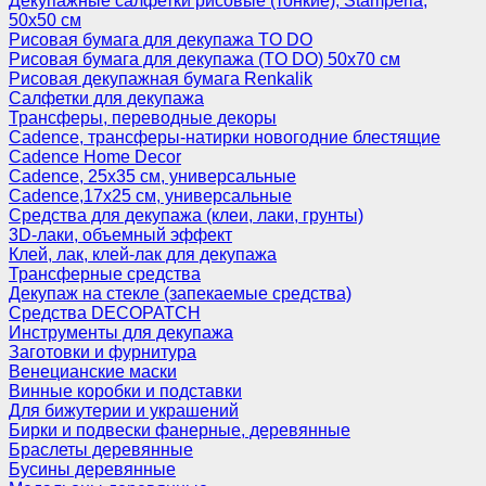
Декупажные салфетки рисовые (тонкие), Stamperia,
50х50 см
Рисовая бумага для декупажа TO DO
Рисовая бумага для декупажа (TO DO) 50х70 см
Рисовая декупажная бумага Renkalik
Салфетки для декупажа
Трансферы, переводные декоры
Cadence, трансферы-натирки новогодние блестящие
Cadence Home Decor
Cadence, 25х35 см, универсальные
Cadence,17х25 см, универсальные
Средства для декупажа (клеи, лаки, грунты)
3D-лаки, объемный эффект
Клей, лак, клей-лак для декупажа
Трансферные средства
Декупаж на стекле (запекаемые средства)
Средства DECOPATCH
Инструменты для декупажа
Заготовки и фурнитура
Венецианские маски
Винные коробки и подставки
Для бижутерии и украшений
Бирки и подвески фанерные, деревянные
Браслеты деревянные
Бусины деревянные