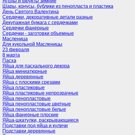
Ягоды и фрукты зимние
Шары, конусы, бублики из пенопласта и пластика
День Святого Валентина
Сердечки, декоративные детали разные
Декупажная бумага с сердечками
Сердечки фанерные
Сердечки - заготовки объемные
Масленица
Для кукольной Масленицы
23 февраля
8 марта
Пасха
Яйца для пасхального декора
Яйца миниатюрные
Яйца деревянные
Яйца с плоскими срезами
Яйца пластиковые
Яйца пластиковые непрозрачные
Яйца пенопластовые
Яйца пенопластовые цветные
Яйца пенопластовые белые
Яйца фанерные плоские
Яйца-шкатулки, раскрывающиеся
Подставки под яйца и куличи
Подставки деревянные