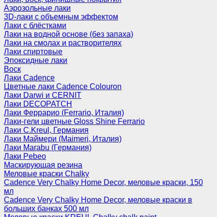
Аэрозольные лаки
3D-лаки с объемным эффектом
Лаки с блёстками
Лаки на водной основе (без запаха)
Лаки на смолах и растворителях
Лаки спиртовые
Эпоксидные лаки
Воск
Лаки Cadence
Цветные лаки Cadence Colouron
Лаки Darwi и CERNIT
Лаки DECOPATCH
Лаки Феррарио (Ferrario, Италия)
Лаки-гели цветные Gloss Shine Ferrario
Лаки C.Kreul, Германия
Лаки Маймери (Maimeri, Италия)
Лаки Marabu (Германия)
Лаки Pebeo
Маскирующая резина
Меловые краски Chalky
Cadence Very Chalky Home Decor, меловые краски, 150
мл
Cadence Very Chalky Home Decor, меловые краски в
больших банках 500 мл