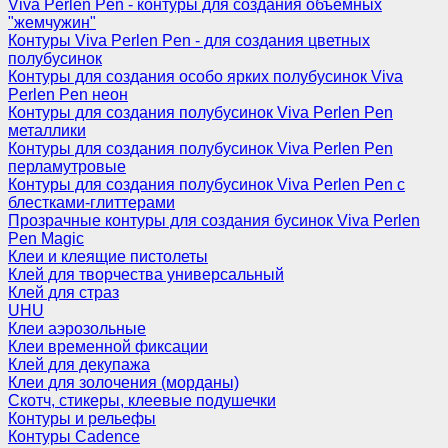
Viva Perlen Pen - контуры для создания объемных
"жемчужин"
Контуры Viva Perlen Pen - для создания цветных
полубусинок
Контуры для создания особо ярких полубусинок Viva
Perlen Pen неон
Контуры для создания полубусинок Viva Perlen Pen
металлики
Контуры для создания полубусинок Viva Perlen Pen
перламутровые
Контуры для создания полубусинок Viva Perlen Pen с
блестками-глиттерами
Прозрачные контуры для создания бусинок Viva Perlen
Pen Magic
Клеи и клеящие пистолеты
Клей для творчества универсальный
Клей для страз
UHU
Клеи аэрозольные
Клеи временной фиксации
Клей для декупажа
Клеи для золочения (морданы)
Скотч, стикеры, клеевые подушечки
Контуры и рельефы
Контуры Cadence