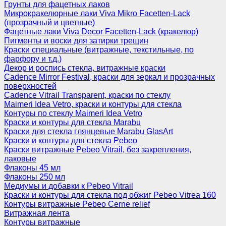
Грунты для фацетных лаков
Микрокракелюрные лаки Viva Mikro Facetten-Lack
(прозрачный и цветные)
Фацетные лаки Viva Decor Facetten-Lack (кракелюр)
Пигменты и воски для затирки трещин
Краски специальные (витражные, текстильные, по
фарфору и т.д.)
Декор и роспись стекла, витражные краски
Cadence Mirror Festival, краски для зеркал и прозрачных
поверхностей
Cadence Vitrail Transparent, краски по стеклу
Maimeri Idea Vetro, краски и контуры для стекла
Контуры по стеклу Maimeri Idea Vetro
Краски и контуры для стекла Marabu
Краски для стекла глянцевые Marabu GlasArt
Краски и контуры для стекла Pebeo
Краски витражные Pebeo Vitrail, без закрепления,
лаковые
Флаконы 45 мл
Флаконы 250 мл
Медиумы и добавки к Pebeo Vitrail
Краски и контуры для стекла под обжиг Pebeo Vitrea 160
Контуры витражные Pebeo Cerne relief
Витражная лента
Контуры витражные