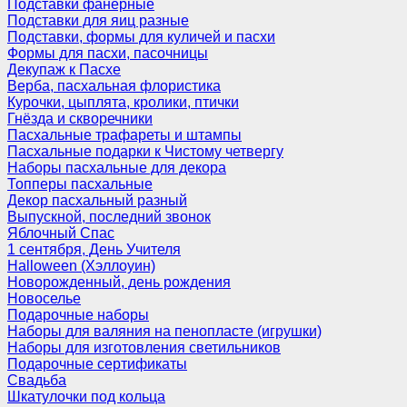
Подставки фанерные
Подставки для яиц разные
Подставки, формы для куличей и пасхи
Формы для пасхи, пасочницы
Декупаж к Пасхе
Верба, пасхальная флористика
Курочки, цыплята, кролики, птички
Гнёзда и скворечники
Пасхальные трафареты и штампы
Пасхальные подарки к Чистому четвергу
Наборы пасхальные для декора
Топперы пасхальные
Декор пасхальный разный
Выпускной, последний звонок
Яблочный Спас
1 сентября, День Учителя
Halloween (Хэллоуин)
Новорожденный, день рождения
Новоселье
Подарочные наборы
Наборы для валяния на пенопласте (игрушки)
Наборы для изготовления светильников
Подарочные сертификаты
Свадьба
Шкатулочки под кольца