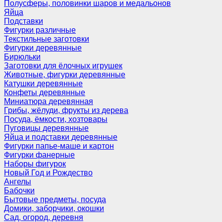
Полусферы, половинки шаров и медальонов
Яйца
Подставки
Фигурки различные
Текстильные заготовки
Фигурки деревянные
Бирюльки
Заготовки для ёлочных игрушек
Животные, фигурки деревянные
Катушки деревянные
Конфеты деревянные
Миниатюра деревянная
Грибы, жёлуди, фрукты из дерева
Посуда, ёмкости, хозтовары
Пуговицы деревянные
Яйца и подставки деревянные
Фигурки папье-маше и картон
Фигурки фанерные
Наборы фигурок
Новый Год и Рождество
Ангелы
Бабочки
Бытовые предметы, посуда
Домики, заборчики, окошки
Сад, огород, деревня