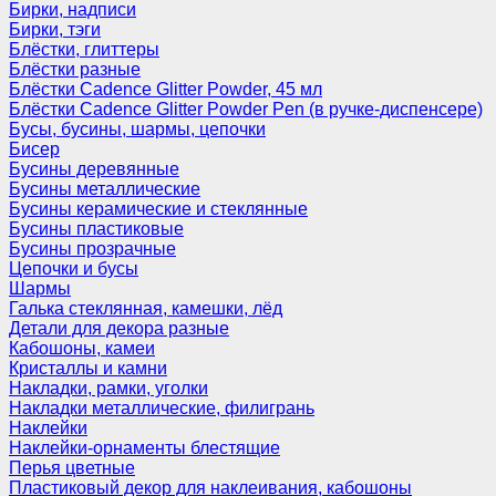
Бирки, надписи
Бирки, тэги
Блёстки, глиттеры
Блёстки разные
Блёстки Cadence Glitter Powder, 45 мл
Блёстки Cadence Glitter Powder Pen (в ручке-диспенсере)
Бусы, бусины, шармы, цепочки
Бисер
Бусины деревянные
Бусины металлические
Бусины керамические и стеклянные
Бусины пластиковые
Бусины прозрачные
Цепочки и бусы
Шармы
Галька стеклянная, камешки, лёд
Детали для декора разные
Кабошоны, камеи
Кристаллы и камни
Накладки, рамки, уголки
Накладки металлические, филигрань
Наклейки
Наклейки-орнаменты блестящие
Перья цветные
Пластиковый декор для наклеивания, кабошоны