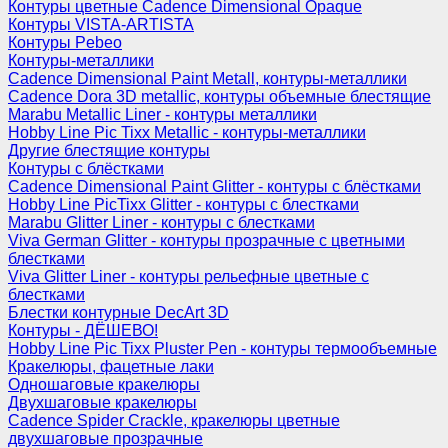
Контуры цветные Cadence Dimensional Opaque
Контуры VISTA-ARTISTA
Контуры Pebeo
Контуры-металлики
Cadence Dimensional Paint Metall, контуры-металлики
Cadence Dora 3D metallic, контуры объемные блестящие
Marabu Metallic Liner - контуры металлики
Hobby Line Pic Tixx Metallic - контуры-металлики
Другие блестящие контуры
Контуры с блёстками
Cadence Dimensional Paint Glitter - контуры с блёстками
Hobby Line PicTixx Glitter - контуры с блестками
Marabu Glitter Liner - контуры с блестками
Viva German Glitter - контуры прозрачные с цветными
блестками
Viva Glitter Liner - контуры рельефные цветные с
блестками
Блестки контурные DecArt 3D
Контуры - ДЁШЕВО!
Hobby Line Pic Tixx Pluster Pen - контуры термообъемные
Кракелюры, фацетные лаки
Одношаговые кракелюры
Двухшаговые кракелюры
Cadence Spider Crackle, кракелюры цветные
двухшаговые прозрачные