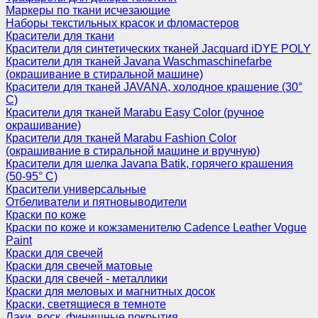
Маркеры по ткани исчезающие
Наборы текстильных красок и фломастеров
Красители для ткани
Красители для синтетических тканей Jacquard iDYE POLY
Красители для тканей Javana Waschmaschinefarbe
(окрашивание в стиральной машине)
Красители для тканей JAVANA, холодное крашение (30°
С)
Красители для тканей Marabu Easy Color (ручное
окрашивание)
Красители для тканей Marabu Fashion Color
(окрашивание в стиральной машине и вручную)
Красители для шелка Javana Batik, горячего крашения
(50-95° С)
Красители универсальные
Отбеливатели и пятновыводители
Краски по коже
Краски по коже и кожзаменителю Cadence Leather Vogue
Paint
Краски для свечей
Краски для свечей матовые
Краски для свечей - металлики
Краски для меловых и магнитных досок
Краски, светящиеся в темноте
Лаки, воск, финишные покрытия