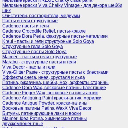
Меловые краски KREUL Chalky chalk paint
Меловые краски Viva Chalky Vintage - для декора шебби
шик
Очистители, растворители, медиумы
Пасты и гели структурные
Cadence пасты и гели
Cadence Crocodile Relief, пасты-кракле
Cadence Dora Perla, фактурные пасты-металлики
Kreul - пасты и гели структурные Solo Goya
Структурные гели Solo Goya
Структурные пасты Solo Goya
Maimeri - пасты и гели структурные
Marabu - структурные пасты и гели
Viva Decor - пасты и гели
Viva-Glitter Paste - структурные пасты с блестками
Эффекты снега, инея, хрусталя и льда
Патина, ржавчина, шебби, мох, эффекты старины
Cadence Dora Wax, восковые патины блестящие
Cadence Finger Wax, восковые патины антик
Сadence Antiquing Paint краски-антик, морилки
Cadence Antique Powder, краски-патины
Восковые патины Patina WaxX Viva Decor
Битумы, патинирующие лаки и воски
Maimeri Idea Patina, химические патины
двухкомпонентные