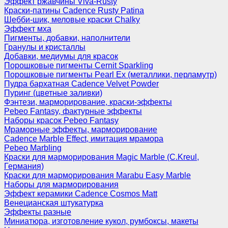
Эффект ржавчины Viva-Rusty
Краски-патины Cadence Rusty Patina
Шебби-шик, меловые краски Chalky
Эффект мха
Пигменты, добавки, наполнители
Гранулы и кристаллы
Добавки, медиумы для красок
Порошковые пигменты Cernit Sparkling
Порошковые пигменты Pearl Ex (металлики, перламутр)
Пудра бархатная Cadence Velvet Powder
Пуринг (цветные заливки)
Фэнтези, марморирование, краски-эффекты
Pebeo Fantasy, фактурные эффекты
Наборы красок Pebeo Fantasy
Мраморные эффекты, марморирование
Cadence Marble Effect, имитация мрамора
Pebeo Marbling
Краски для марморирования Magic Marble (C.Kreul,
Германия)
Краски для марморирования Marabu Easy Marble
Наборы для марморирования
Эффект керамики Cadence Cosmos Matt
Венецианская штукатурка
Эффекты разные
Миниатюра, изготовление кукол, румбоксы, макеты