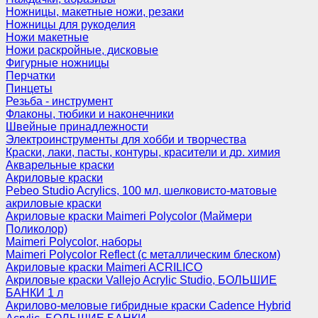
Ножницы, макетные ножи, резаки
Ножницы для рукоделия
Ножи макетные
Ножи раскройные, дисковые
Фигурные ножницы
Перчатки
Пинцеты
Резьба - инструмент
Флаконы, тюбики и наконечники
Швейные принадлежности
Электроинструменты для хобби и творчества
Краски, лаки, пасты, контуры, красители и др. химия
Акварельные краски
Акриловые краски
Pebeo Studio Acrylics, 100 мл, шелковисто-матовые
акриловые краски
Акриловые краски Maimeri Polycolor (Маймери
Поликолор)
Maimeri Polycolor, наборы
Maimeri Polycolor Reflect (с металлическим блеском)
Акриловые краски Maimeri ACRILICO
Акриловые краски Vallejo Acrylic Studio, БОЛЬШИЕ
БАНКИ 1 л
Акрилово-меловые гибридные краски Cadence Hybrid