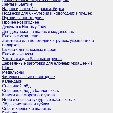
Ленты и бантики
Надписи, наклейки, рамки, бирки
Подвески для бижутерии и новогодних игрушек
Пуговицы новогодние
Прочее новогоднее
Декупаж к Новому Году
Для декупажа на шарах и медальонах
Ёлочные украшения
Заготовки для новогодних игрушек, украшений и
подарков
Емкости для снежных шаров
Ёлочки и конусы
Заготовки для ёлочных игрушек
Деревянные заготовки для ёлочных украшений
Шары
Медальоны
Фигурки разные новогодние
Календари
Снег, иней, лёд
Снег, иней, лёд в баллончиках
Краски для морозного узора
Иней и снег - структурные пасты и гели
Лёд - кристаллы и кубики
Снег в хлопьях и шариках