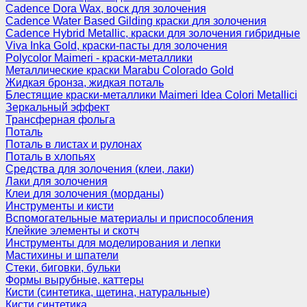
Cadence Dora Wax, воск для золочения
Cadence Water Based Gilding краски для золочения
Cadence Hybrid Metallic, краски для золочения гибридные
Viva Inka Gold, краски-пасты для золочения
Polycolor Maimeri - краски-металлики
Металлические краски Marabu Colorado Gold
Жидкая бронза, жидкая поталь
Блестящие краски-металлики Maimeri Idea Colori Metallici
Зеркальный эффект
Трансферная фольга
Поталь
Поталь в листах и рулонах
Поталь в хлопьях
Средства для золочения (клеи, лаки)
Лаки для золочения
Клеи для золочения (морданы)
Инструменты и кисти
Вспомогательные материалы и приспособления
Клейкие элементы и скотч
Инструменты для моделирования и лепки
Мастихины и шпатели
Стеки, биговки, бульки
Формы вырубные, каттеры
Кисти (синтетика, щетина, натуральные)
Кисти синтетика