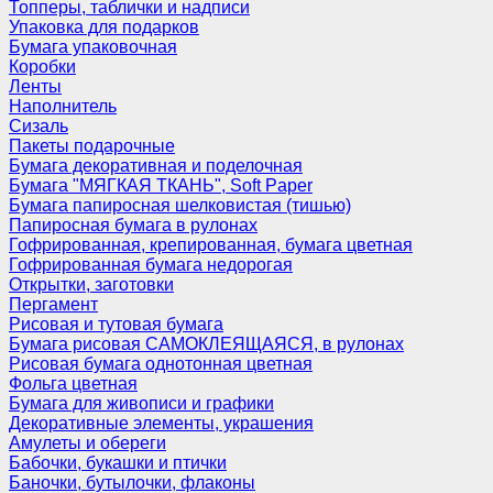
Топперы, таблички и надписи
Упаковка для подарков
Бумага упаковочная
Коробки
Ленты
Наполнитель
Сизаль
Пакеты подарочные
Бумага декоративная и поделочная
Бумага "МЯГКАЯ ТКАНЬ", Soft Paper
Бумага папиросная шелковистая (тишью)
Папиросная бумага в рулонах
Гофрированная, крепированная, бумага цветная
Гофрированная бумага недорогая
Открытки, заготовки
Пергамент
Рисовая и тутовая бумага
Бумага рисовая САМОКЛЕЯЩАЯСЯ, в рулонах
Рисовая бумага однотонная цветная
Фольга цветная
Бумага для живописи и графики
Декоративные элементы, украшения
Амулеты и обереги
Бабочки, букашки и птички
Баночки, бутылочки, флаконы