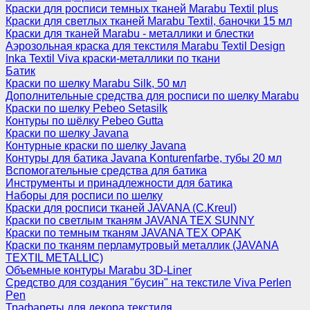
Краски для росписи темных тканей Marabu Textil plus
Краски для светлых тканей Marabu Textil, баночки 15 мл
Краски для тканей Marabu - металлики и блестки
Аэрозольная краска для текстиля Marabu Textil Design
Inka Textil Viva краски-металлики по ткани
Батик
Краски по шелку Marabu Silk, 50 мл
Дополнительные средства для росписи по шелку Marabu
Краски по шелку Pebeo Setasilk
Контуры по шёлку Pebeo Gutta
Краски по шелку Javana
Контурные краски по шелку Javana
Контуры для батика Javana Konturenfarbe, тубы 20 мл
Вспомогательные средства для батика
Инструменты и принадлежности для батика
Наборы для росписи по шелку
Краски для росписи тканей JAVANA (C.Kreul)
Краски по светлым тканям JAVANA TEX SUNNY
Краски по темным тканям JAVANA TEX OPAK
Краски по тканям перламутровый металлик (JAVANA
TEXTIL METALLIC)
Объемные контуры Marabu 3D-Liner
Средство для создания "бусин" на текстиле Viva Perlen
Pen
Трафареты для декора текстиля