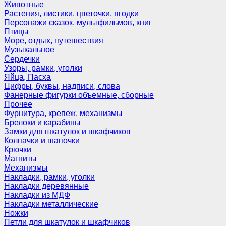
Животные
Растения, листики, цветочки, ягодки
Персонажи сказок, мультфильмов, книг
Птицы
Море, отдых, путешествия
Музыкальное
Сердечки
Узоры, рамки, уголки
Яйца, Пасха
Цифры, буквы, надписи, слова
Фанерные фигурки объемные, сборные
Прочее
Фурнитура, крепеж, механизмы
Брелоки и карабины
Замки для шкатулок и шкафчиков
Колпачки и шапочки
Крючки
Магниты
Механизмы
Накладки, рамки, уголки
Накладки деревянные
Накладки из МДФ
Накладки металлические
Ножки
Петли для шкатулок и шкафчиков