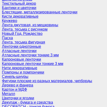
Текстильный декор
Бантики и цветочки
Блестящие, металлизированные ленточки
Кисти декоративные
Кружево
Лента джутовая, из мешковины
Лента, тесьма с рисунком
Новый Год, Рождество
Пасха
Лента, тесьма фигурная
Ленточки однотонные
Атласные ленточки
Атласные ленточки тонкие 3 мм
Капроновые ленточки
Капроновые ленточки тонкие 3 мм
Нити декоративные
Помпоны и помпончики
Синель-шнуры
Фигурки плоские из разных материалов, чипборды
Дерево и фанера
Картон и МДФ
Металл
Цветочки и ягодки
Декупаж - бумага и средства
DECOPATCH - тонкая бумага