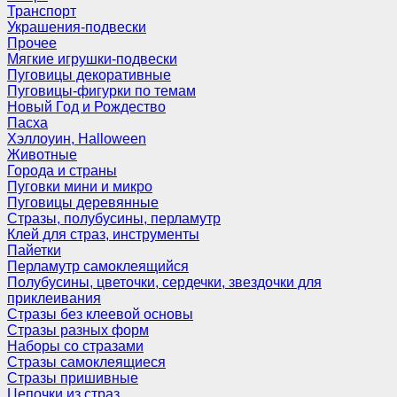
Транспорт
Украшения-подвески
Прочее
Мягкие игрушки-подвески
Пуговицы декоративные
Пуговицы-фигурки по темам
Новый Год и Рождество
Пасха
Хэллоуин, Halloween
Животные
Города и страны
Пуговки мини и микро
Пуговицы деревянные
Стразы, полубусины, перламутр
Клей для страз, инструменты
Пайетки
Перламутр самоклеящийся
Полубусины, цветочки, сердечки, звездочки для
приклеивания
Стразы без клеевой основы
Стразы разных форм
Наборы со стразами
Стразы самоклеящиеся
Стразы пришивные
Цепочки из страз