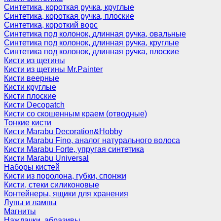
Синтетика, короткая ручка, круглые
Синтетика, короткая ручка, плоские
Синтетика, короткий ворс
Синтетика под колонок, длинная ручка, овальные
Синтетика под колонок, длинная ручка, круглые
Синтетика под колонок, длинная ручка, плоские
Кисти из щетины
Кисти из щетины Mr.Painter
Кисти веерные
Кисти круглые
Кисти плоские
Кисти Decopatch
Кисти со скошенным краем (отводные)
Тонкие кисти
Кисти Marabu Decoration&Hobby
Кисти Marabu Fino, аналог натурального волоса
Кисти Marabu Forte, упругая синтетика
Кисти Marabu Universal
Наборы кистей
Кисти из поролона, губки, спонжи
Кисти, стеки силиконовые
Контейнеры, ящики для хранения
Лупы и лампы
Магниты
Наждачки, абразивы