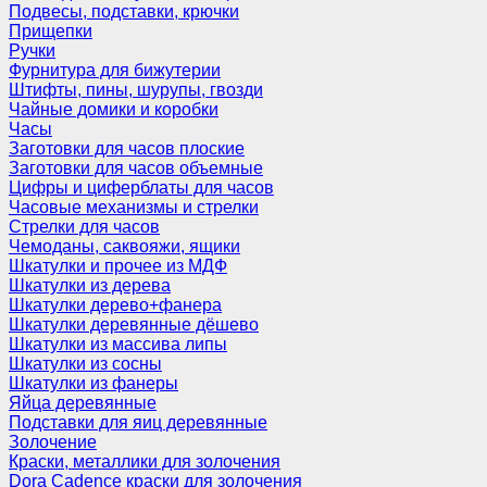
Подвесы, подставки, крючки
Прищепки
Ручки
Фурнитура для бижутерии
Штифты, пины, шурупы, гвозди
Чайные домики и коробки
Часы
Заготовки для часов плоские
Заготовки для часов объемные
Цифры и циферблаты для часов
Часовые механизмы и стрелки
Стрелки для часов
Чемоданы, саквояжи, ящики
Шкатулки и прочее из МДФ
Шкатулки из дерева
Шкатулки дерево+фанера
Шкатулки деревянные дёшево
Шкатулки из массива липы
Шкатулки из сосны
Шкатулки из фанеры
Яйца деревянные
Подставки для яиц деревянные
Золочение
Краски, металлики для золочения
Dora Cadence краски для золочения