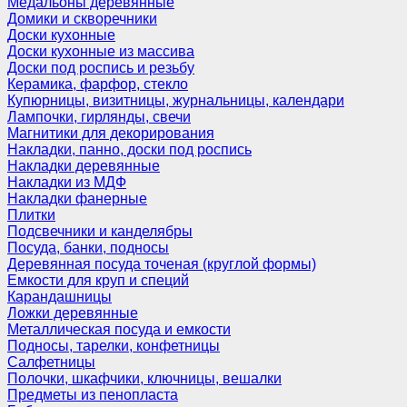
Медальоны деревянные
Домики и скворечники
Доски кухонные
Доски кухонные из массива
Доски под роспись и резьбу
Керамика, фарфор, стекло
Купюрницы, визитницы, журнальницы, календари
Лампочки, гирлянды, свечи
Магнитики для декорирования
Накладки, панно, доски под роспись
Накладки деревянные
Накладки из МДФ
Накладки фанерные
Плитки
Подсвечники и канделябры
Посуда, банки, подносы
Деревянная посуда точеная (круглой формы)
Емкости для круп и специй
Карандашницы
Ложки деревянные
Металлическая посуда и емкости
Подносы, тарелки, конфетницы
Салфетницы
Полочки, шкафчики, ключницы, вешалки
Предметы из пенопласта