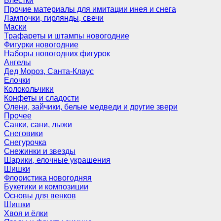
Блёстки
Прочие материалы для имитации инея и снега
Лампочки, гирлянды, свечи
Маски
Трафареты и штампы новогодние
Фигурки новогодние
Наборы новогодних фигурок
Ангелы
Дед Мороз, Санта-Клаус
Елочки
Колокольчики
Конфеты и сладости
Олени, зайчики, белые медведи и другие звери
Прочее
Санки, сани, лыжи
Снеговики
Снегурочка
Снежинки и звезды
Шарики, елочные украшения
Шишки
Флористика новогодняя
Букетики и композиции
Основы для венков
Шишки
Хвоя и ёлки