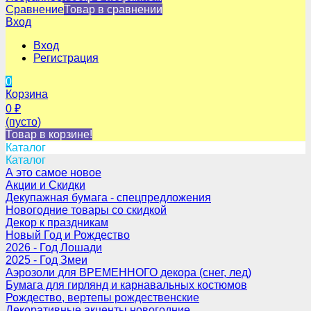
Сравнение
Товар в сравнении
Вход
Вход
Регистрация
0
Корзина
0
₽
(пусто)
Товар в корзине!
Каталог
Каталог
А это самое новое
Акции и Скидки
Декупажная бумага - спецпредложения
Новогодние товары со скидкой
Декор к праздникам
Новый Год и Рождество
2026 - Год Лошади
2025 - Год Змеи
Аэрозоли для ВРЕМЕННОГО декора (снег, лед)
Бумага для гирлянд и карнавальных костюмов
Рождество, вертепы рождественские
Декоративные акценты новогодние