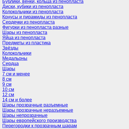
Бублики, венки, кольца из пенопласта
Диски, кубики из пенопласта
Колокольчики из пенопласта
Конусы и пирамиды из пенопласта
Сердечки из пенопласта
Фигурки из пенопласта разные
Шары из пенопласта
Яйца из пенопласта
Предметы из пластика
Звёзды
Колокольчики
Медальоны
Сердца
Шары
7 см и менее
8 см
9 см
10 см
12 см
14 см и более
Шары прозрачные разъемные
Шары прозрачные неразъемные
Шары непрозрачные
Шары европейского производства
Перегородки к прозрачным шарам