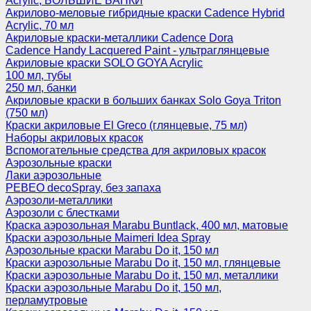
Acrylic, БОЛЬШИЕ БАНКИ
Акрилово-меловые гибридные краски Cadence Hybrid
Acrylic, 70 мл
Акриловые краски-металлики Cadence Dora
Cadence Handy Lacquered Paint - ультраглянцевые
Акриловые краски SOLO GOYA Acrylic
100 мл, тубы
250 мл, банки
Акриловые краски в больших банках Solo Goya Triton
(750 мл)
Краски акриловые El Greco (глянцевые, 75 мл)
Наборы акриловых красок
Вспомогательные средства для акриловых красок
Аэрозольные краски
Лаки аэрозольные
PEBEO decoSpray, без запаха
Аэрозоли-металлики
Аэрозоли с блестками
Краска аэрозольная Marabu Buntlack, 400 мл, матовые
Краски аэрозольные Maimeri Idea Spray
Аэрозольные краски Marabu Do it, 150 мл
Краски аэрозольные Marabu Do it, 150 мл, глянцевые
Краски аэрозольные Marabu Do it, 150 мл, металлики
Краски аэрозольные Marabu Do it, 150 мл,
перламутровые