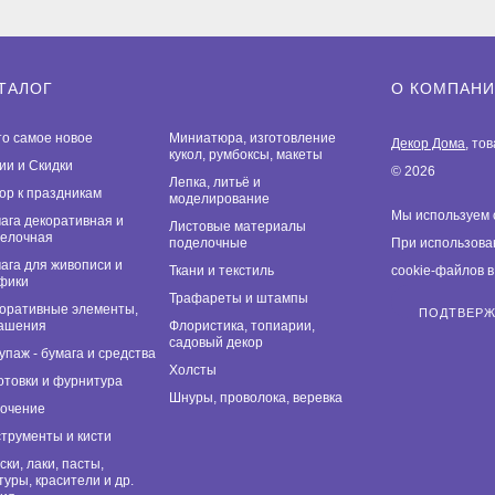
ТАЛОГ
О КОМПАН
то самое новое
Миниатюра, изготовление
Декор Дома
, то
кукол, румбоксы, макеты
ии и Скидки
© 2026
Лепка, литьё и
ор к праздникам
моделирование
Мы используем 
ага декоративная и
Листовые материалы
елочная
поделочные
При использова
ага для живописи и
Ткани и текстиль
cookie-файлов 
фики
Трафареты и штампы
оративные элементы,
ПОДТВЕР
ашения
Флористика, топиарии,
садовый декор
упаж - бумага и средства
Холсты
отовки и фурнитура
Шнуры, проволока, веревка
очение
трументы и кисти
ски, лаки, пасты,
туры, красители и др.