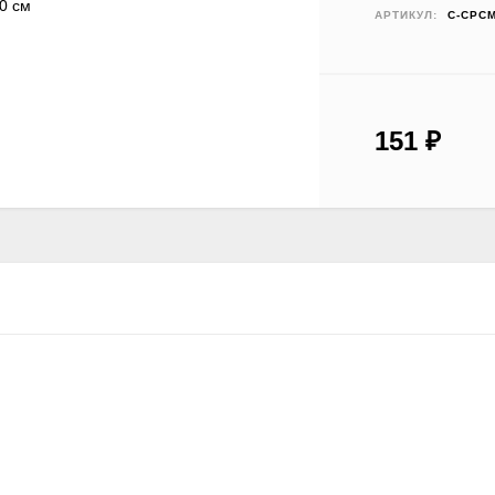
АРТИКУЛ:
С-СРСМ
151
₽