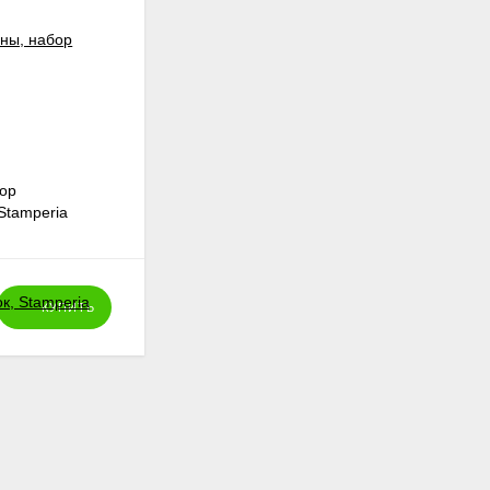
ор
Ягодки на проволоке, цвет бордо
Stamperia
150
₽
КУПИТЬ
КУПИТЬ