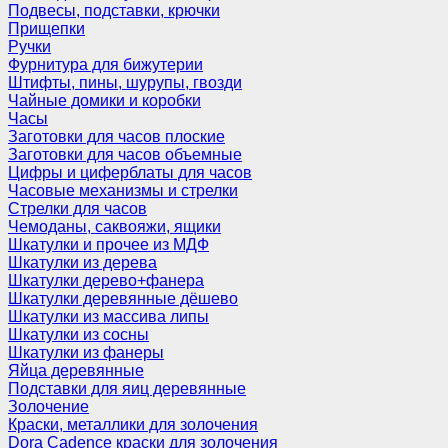
Подвесы, подставки, крючки
Прищепки
Ручки
Фурнитура для бижутерии
Штифты, пины, шурупы, гвозди
Чайные домики и коробки
Часы
Заготовки для часов плоские
Заготовки для часов объемные
Цифры и циферблаты для часов
Часовые механизмы и стрелки
Стрелки для часов
Чемоданы, саквояжи, ящики
Шкатулки и прочее из МДФ
Шкатулки из дерева
Шкатулки дерево+фанера
Шкатулки деревянные дёшево
Шкатулки из массива липы
Шкатулки из сосны
Шкатулки из фанеры
Яйца деревянные
Подставки для яиц деревянные
Золочение
Краски, металлики для золочения
Dora Cadence краски для золочения