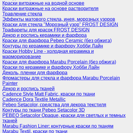
Краски витражные на водной основе
Краски витражные на основе растворителя
Травление стекла
Эффекты матового стекла, инея, морозных узоров
Краски для стекла "Морозный узор" FROST DESIGN
Трафареты для красок FROST DESIGN
Декор и роспись керамики и фарфора
Краски для фарфора Pebeo Ceramic (без обжига)
Контуры по керамике и фарфору Хобби Лайн
Краски Hobby Line - холодная керамика и
марморирование
Краски для фарфора Marabu Porcelain (без обжига)
Краски по керамике и фарфору Хобби Лайн
Деколь, пленки для фарфора
Фломастеры для стекла и фарфора Marabu Porcelain
Painter
Декор и роспись тканей
Cadence Style Matt Fabric, краски по ткани
Cadence Dora Textile Metallic
Pebeo Setacolor, средства для декора текстиля
Контуры по ткани Pebeo Setacolor 3D
PEBEO Setacolor Opaque, краски для светлых и темных
тканей
Marabu Fashion Liner: контурные краски по тканям
Marabu Textil, краски по ткани