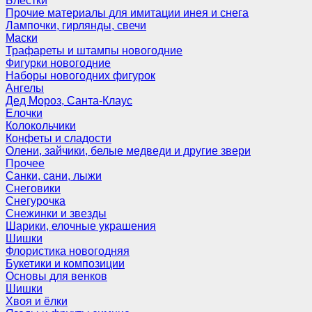
Блёстки
Прочие материалы для имитации инея и снега
Лампочки, гирлянды, свечи
Маски
Трафареты и штампы новогодние
Фигурки новогодние
Наборы новогодних фигурок
Ангелы
Дед Мороз, Санта-Клаус
Елочки
Колокольчики
Конфеты и сладости
Олени, зайчики, белые медведи и другие звери
Прочее
Санки, сани, лыжи
Снеговики
Снегурочка
Снежинки и звезды
Шарики, елочные украшения
Шишки
Флористика новогодняя
Букетики и композиции
Основы для венков
Шишки
Хвоя и ёлки