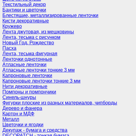
Текстильный декор
Бантики и цветочки
Блестящие, металлизированные ленточки
Кисти декоративные
Кружево
Лента джутовая, из мешковины
Лента, тесьма с рисунком
Новый Год, Рождество
Пасха
Лента, тесьма фигурная
Ленточки однотонные
Атласные ленточки
Атласные ленточки тонкие 3 мм
Капроновые ленточки
Капроновые ленточки тонкие 3 мм
Нити декоративные
Помпоны и помпончики
Синель-шнуры
Фигурки плоские из разных материалов, чипборды
Дерево и фанера
Картон и МДФ
Металл
Цветочки и ягодки
Декупаж - бумага и средства
DECOPATCH - тонкая бумага