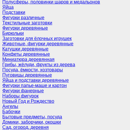
Полусферы, половинки шаров и медальонов
Яйца
Подставки
Фигурки различные
Текстильные заготовки
Фигурки деревянные
Бирюльки
Заготовки для ёлочных игрушек
Животные, фигурки деревянные
Катушки деревянные
Конфеты деревянные
Миниатюра деревянная
Грибы, жёлуди, фрукты из дерева
Посуда, ёмкости, хозтовары
Пуговицы деревянные
Яйца и подставки деревянные
Фигурки папье-маше и картон
Фигурки фанерные
Наборы фигурок
Новый Год и Рождество
Ангелы
Бабочки
Бытовые предметы, посуда
Домики, заборчики, окошки
Сад, огород, деревня