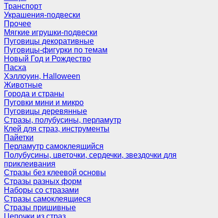
Транспорт
Украшения-подвески
Прочее
Мягкие игрушки-подвески
Пуговицы декоративные
Пуговицы-фигурки по темам
Новый Год и Рождество
Пасха
Хэллоуин, Halloween
Животные
Города и страны
Пуговки мини и микро
Пуговицы деревянные
Стразы, полубусины, перламутр
Клей для страз, инструменты
Пайетки
Перламутр самоклеящийся
Полубусины, цветочки, сердечки, звездочки для
приклеивания
Стразы без клеевой основы
Стразы разных форм
Наборы со стразами
Стразы самоклеящиеся
Стразы пришивные
Цепочки из страз