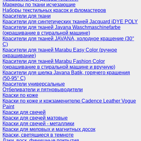
Маркеры по ткани исчезающие
Наборы текстильных красок и фломастеров
Красители для ткани
Красители для синтетических тканей Jacquard iDYE POLY
Красители для тканей Javana Waschmaschinefarbe
(окрашивание в стиральной машине)
Красители для тканей JAVANA, холодное крашение (30°
С)
Красители для тканей Marabu Easy Color (ручное
окрашивание)
Красители для тканей Marabu Fashion Color
(окрашивание в стиральной машине и вручную)
Красители для шелка Javana Batik, горячего крашения
(50-95° С)
Красители универсальные
Отбеливатели и пятновыводители
Краски по коже
Краски по коже и кожзаменителю Cadence Leather Vogue
Paint
Краски для свечей
Краски для свечей матовые
Краски для свечей - металлики
Краски для меловых и магнитных досок
Краски, светящиеся в темноте
Лаки, воск, финишные покрытия