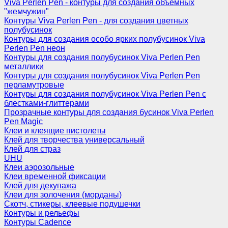
Viva Perlen Pen - контуры для создания объемных
"жемчужин"
Контуры Viva Perlen Pen - для создания цветных
полубусинок
Контуры для создания особо ярких полубусинок Viva
Perlen Pen неон
Контуры для создания полубусинок Viva Perlen Pen
металлики
Контуры для создания полубусинок Viva Perlen Pen
перламутровые
Контуры для создания полубусинок Viva Perlen Pen с
блестками-глиттерами
Прозрачные контуры для создания бусинок Viva Perlen
Pen Magic
Клеи и клеящие пистолеты
Клей для творчества универсальный
Клей для страз
UHU
Клеи аэрозольные
Клеи временной фиксации
Клей для декупажа
Клеи для золочения (морданы)
Скотч, стикеры, клеевые подушечки
Контуры и рельефы
Контуры Cadence