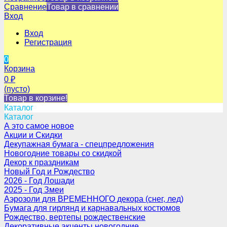
Сравнение
Товар в сравнении
Вход
Вход
Регистрация
0
Корзина
0
₽
(пусто)
Товар в корзине!
Каталог
Каталог
А это самое новое
Акции и Скидки
Декупажная бумага - спецпредложения
Новогодние товары со скидкой
Декор к праздникам
Новый Год и Рождество
2026 - Год Лошади
2025 - Год Змеи
Аэрозоли для ВРЕМЕННОГО декора (снег, лед)
Бумага для гирлянд и карнавальных костюмов
Рождество, вертепы рождественские
Декоративные акценты новогодние