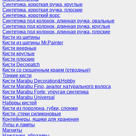
Синтетика, короткая ручка, круглые
Синтетика, короткая ручка, плоские
Синтетика, короткий ворс
Синтетика под колонок, длинная ручка, овальные
Синтетика под колонок, длинная ручка, круглые
Синтетика под колонок, длинная ручка, плоские
Кисти из щетины
Кисти из щетины Mr.Painter
Кисти веерные
Кисти круглые
Кисти плоские
Кисти Decopatch
Кисти со скошенным краем (отводные)
Тонкие кисти
Кисти Marabu Decoration&Hobby
Кисти Marabu Fino, аналог натурального волоса
Кисти Marabu Forte, упругая синтетика
Кисти Marabu Universal
Наборы кистей
Кисти из поролона, губки, спонжи
Кисти, стеки силиконовые
Контейнеры, ящики для хранения
Лупы и лампы
Магниты
Наждачки, абразивы