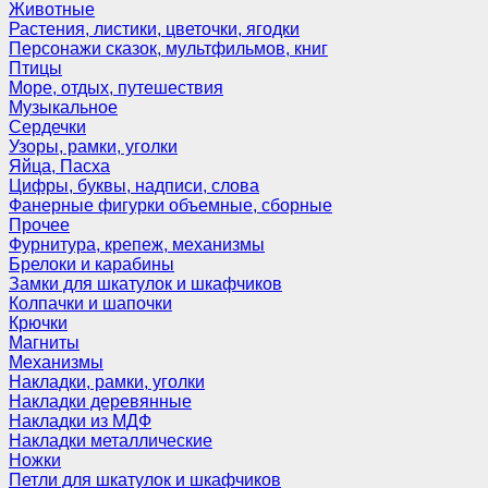
Животные
Растения, листики, цветочки, ягодки
Персонажи сказок, мультфильмов, книг
Птицы
Море, отдых, путешествия
Музыкальное
Сердечки
Узоры, рамки, уголки
Яйца, Пасха
Цифры, буквы, надписи, слова
Фанерные фигурки объемные, сборные
Прочее
Фурнитура, крепеж, механизмы
Брелоки и карабины
Замки для шкатулок и шкафчиков
Колпачки и шапочки
Крючки
Магниты
Механизмы
Накладки, рамки, уголки
Накладки деревянные
Накладки из МДФ
Накладки металлические
Ножки
Петли для шкатулок и шкафчиков