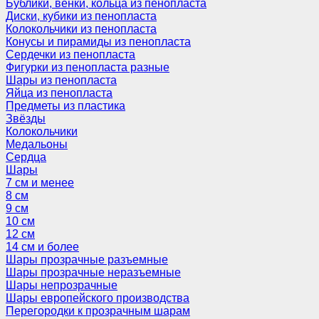
Бублики, венки, кольца из пенопласта
Диски, кубики из пенопласта
Колокольчики из пенопласта
Конусы и пирамиды из пенопласта
Сердечки из пенопласта
Фигурки из пенопласта разные
Шары из пенопласта
Яйца из пенопласта
Предметы из пластика
Звёзды
Колокольчики
Медальоны
Сердца
Шары
7 см и менее
8 см
9 см
10 см
12 см
14 см и более
Шары прозрачные разъемные
Шары прозрачные неразъемные
Шары непрозрачные
Шары европейского производства
Перегородки к прозрачным шарам