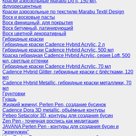
Краски аэрозольные Marabu Do it, 150 мл,
флуоресцентные
Краски аэрозольные по текстилю Marabu Textil Design
Воск и восковые пасты
Воск финишный, для покрытия
Воск битумный, патинирующий
Воск цветной декоративный
Гибридные краски
Гибридные краски Cadence Hybrid Acrylic, 2 л
Гибридные краски Cadence Hybrid Acrylic, 500 мл
Краска гибридная Cadence Hybrid Acrylic, серия Loft, 500
мл, светлые оттенки
Гибридные краски Cadence Hybrid Acrylic, 70 мл
Cadence Hybrid Glitter, гибридные краски с блёстками, 120
мл
Cadence Hybrid Metallic, гибридные краски металлики, 70
мл
Грунтовки
Гуашь
Жидкий жемчуг, Perlen Pen, создание бусинок
Cadence Dora 3D metallic, объёмные контуры
Pebeo Setacolor 3D, контуры для создания бусин
Zen Pen - точечная роспись как медитация
JAVANA Perlen Pen - контуры для создания бусин и
"жемчужин"