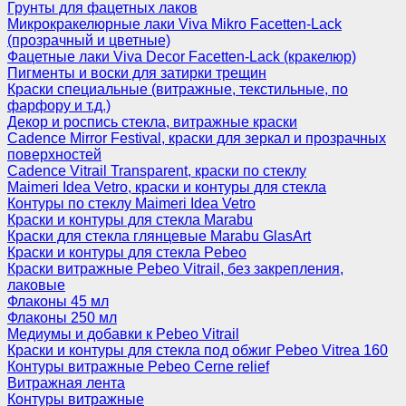
Грунты для фацетных лаков
Микрокракелюрные лаки Viva Mikro Facetten-Lack
(прозрачный и цветные)
Фацетные лаки Viva Decor Facetten-Lack (кракелюр)
Пигменты и воски для затирки трещин
Краски специальные (витражные, текстильные, по
фарфору и т.д.)
Декор и роспись стекла, витражные краски
Cadence Mirror Festival, краски для зеркал и прозрачных
поверхностей
Cadence Vitrail Transparent, краски по стеклу
Maimeri Idea Vetro, краски и контуры для стекла
Контуры по стеклу Maimeri Idea Vetro
Краски и контуры для стекла Marabu
Краски для стекла глянцевые Marabu GlasArt
Краски и контуры для стекла Pebeo
Краски витражные Pebeo Vitrail, без закрепления,
лаковые
Флаконы 45 мл
Флаконы 250 мл
Медиумы и добавки к Pebeo Vitrail
Краски и контуры для стекла под обжиг Pebeo Vitrea 160
Контуры витражные Pebeo Cerne relief
Витражная лента
Контуры витражные