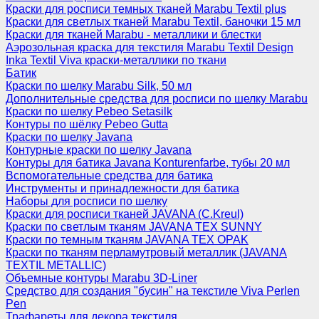
Краски для росписи темных тканей Marabu Textil plus
Краски для светлых тканей Marabu Textil, баночки 15 мл
Краски для тканей Marabu - металлики и блестки
Аэрозольная краска для текстиля Marabu Textil Design
Inka Textil Viva краски-металлики по ткани
Батик
Краски по шелку Marabu Silk, 50 мл
Дополнительные средства для росписи по шелку Marabu
Краски по шелку Pebeo Setasilk
Контуры по шёлку Pebeo Gutta
Краски по шелку Javana
Контурные краски по шелку Javana
Контуры для батика Javana Konturenfarbe, тубы 20 мл
Вспомогательные средства для батика
Инструменты и принадлежности для батика
Наборы для росписи по шелку
Краски для росписи тканей JAVANA (C.Kreul)
Краски по светлым тканям JAVANA TEX SUNNY
Краски по темным тканям JAVANA TEX OPAK
Краски по тканям перламутровый металлик (JAVANA
TEXTIL METALLIC)
Объемные контуры Marabu 3D-Liner
Средство для создания "бусин" на текстиле Viva Perlen
Pen
Трафареты для декора текстиля