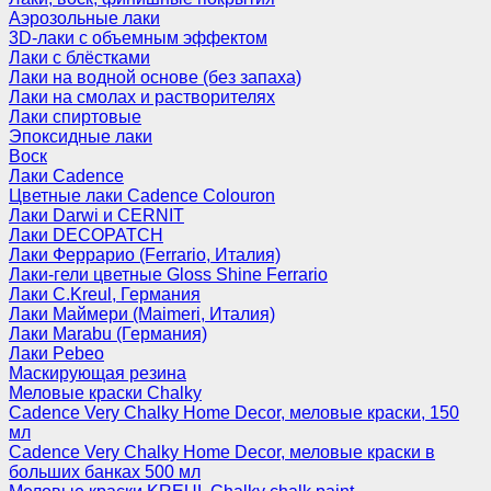
Аэрозольные лаки
3D-лаки с объемным эффектом
Лаки с блёстками
Лаки на водной основе (без запаха)
Лаки на смолах и растворителях
Лаки спиртовые
Эпоксидные лаки
Воск
Лаки Cadence
Цветные лаки Cadence Colouron
Лаки Darwi и CERNIT
Лаки DECOPATCH
Лаки Феррарио (Ferrario, Италия)
Лаки-гели цветные Gloss Shine Ferrario
Лаки C.Kreul, Германия
Лаки Маймери (Maimeri, Италия)
Лаки Marabu (Германия)
Лаки Pebeo
Маскирующая резина
Меловые краски Chalky
Cadence Very Chalky Home Decor, меловые краски, 150
мл
Cadence Very Chalky Home Decor, меловые краски в
больших банках 500 мл