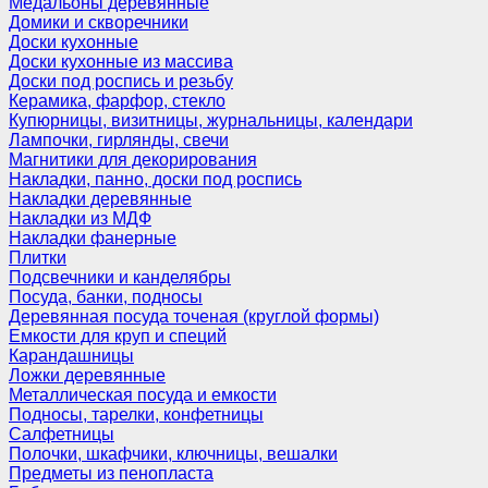
Медальоны деревянные
Домики и скворечники
Доски кухонные
Доски кухонные из массива
Доски под роспись и резьбу
Керамика, фарфор, стекло
Купюрницы, визитницы, журнальницы, календари
Лампочки, гирлянды, свечи
Магнитики для декорирования
Накладки, панно, доски под роспись
Накладки деревянные
Накладки из МДФ
Накладки фанерные
Плитки
Подсвечники и канделябры
Посуда, банки, подносы
Деревянная посуда точеная (круглой формы)
Емкости для круп и специй
Карандашницы
Ложки деревянные
Металлическая посуда и емкости
Подносы, тарелки, конфетницы
Салфетницы
Полочки, шкафчики, ключницы, вешалки
Предметы из пенопласта