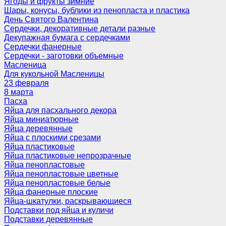
Ягоды и фрукты зимние
Шары, конусы, бублики из пенопласта и пластика
День Святого Валентина
Сердечки, декоративные детали разные
Декупажная бумага с сердечками
Сердечки фанерные
Сердечки - заготовки объемные
Масленица
Для кукольной Масленицы
23 февраля
8 марта
Пасха
Яйца для пасхального декора
Яйца миниатюрные
Яйца деревянные
Яйца с плоскими срезами
Яйца пластиковые
Яйца пластиковые непрозрачные
Яйца пенопластовые
Яйца пенопластовые цветные
Яйца пенопластовые белые
Яйца фанерные плоские
Яйца-шкатулки, раскрывающиеся
Подставки под яйца и куличи
Подставки деревянные