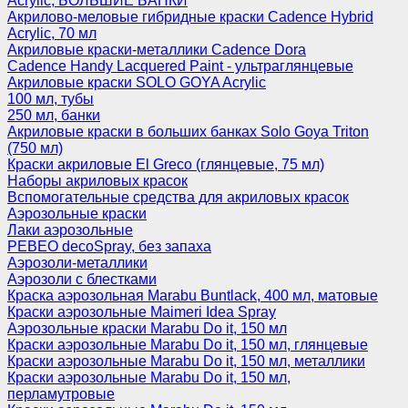
Acrylic, БОЛЬШИЕ БАНКИ
Акрилово-меловые гибридные краски Cadence Hybrid
Acrylic, 70 мл
Акриловые краски-металлики Cadence Dora
Cadence Handy Lacquered Paint - ультраглянцевые
Акриловые краски SOLO GOYA Acrylic
100 мл, тубы
250 мл, банки
Акриловые краски в больших банках Solo Goya Triton
(750 мл)
Краски акриловые El Greco (глянцевые, 75 мл)
Наборы акриловых красок
Вспомогательные средства для акриловых красок
Аэрозольные краски
Лаки аэрозольные
PEBEO decoSpray, без запаха
Аэрозоли-металлики
Аэрозоли с блестками
Краска аэрозольная Marabu Buntlack, 400 мл, матовые
Краски аэрозольные Maimeri Idea Spray
Аэрозольные краски Marabu Do it, 150 мл
Краски аэрозольные Marabu Do it, 150 мл, глянцевые
Краски аэрозольные Marabu Do it, 150 мл, металлики
Краски аэрозольные Marabu Do it, 150 мл,
перламутровые