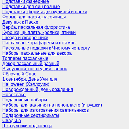
Подставки фанерные
Подставки для яиц разные
Подставки, формы для куличей и пасхи
Формы для пасхи, пасочницы
Декупаж к Пасхе
Верба, пасхальная флористика
Курочки, цыплята, кролики, птички
Гнёзда и скворечники
Пасхальные трафареты и штампы
Пасхальные подарки к Чистому четвергу
Наборы пасхальные для декора
Топперы пасхальные
Декор пасхальный разный
Выпускной, последний звонок
Яблочный Спас
1 сентября, День Учителя
Halloween (Хэллоуин)
Новорожденный, день рождения
Новоселье
Подарочные наборы
Наборы для валяния на пенопласте (игрушки)
Наборы для изготовления светильников
Подарочные сертификаты
Свадьба
Шкатулочки под кольца