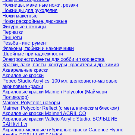
Ножницы, макетные ножи, резаки
Ножницы для рукоделия
Ножи макетные
Ножи раскройные, дисковые
Фигурные ножницы
Перчатки
Пинцеты
Резьба - инструмент
Флаконы, тюбики и наконечники
Швейные принадлежности
Электроинструменты для хобби и творчества
Краски, лаки, пасты, контуры, красители и др. химия
Акварельные краски
Акриловые краски
Pebeo Studio Acrylics, 100 мл, шелковисто-матовые
акриловые краски
Акриловые краски Maimeri Polycolor (Маймери
Поликолор)
Maimeri Polycolor, наборы
Maimeri Polycolor Reflect (с металлическим блеском)
Акриловые краски Maimeri ACRILICO
Акриловые краски Vallejo Acrylic Studio, БОЛЬШИЕ
БАНКИ 1 л
Акрилово-меловые гибридные краски Cadence Hybrid