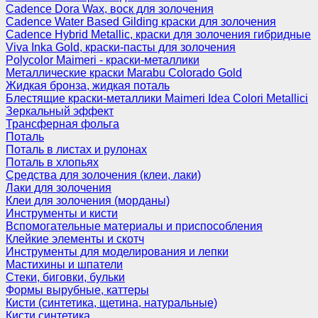
Cadence Dora Wax, воск для золочения
Cadence Water Based Gilding краски для золочения
Cadence Hybrid Metallic, краски для золочения гибридные
Viva Inka Gold, краски-пасты для золочения
Polycolor Maimeri - краски-металлики
Металлические краски Marabu Colorado Gold
Жидкая бронза, жидкая поталь
Блестящие краски-металлики Maimeri Idea Colori Metallici
Зеркальный эффект
Трансферная фольга
Поталь
Поталь в листах и рулонах
Поталь в хлопьях
Средства для золочения (клеи, лаки)
Лаки для золочения
Клеи для золочения (морданы)
Инструменты и кисти
Вспомогательные материалы и приспособления
Клейкие элементы и скотч
Инструменты для моделирования и лепки
Мастихины и шпатели
Стеки, биговки, бульки
Формы вырубные, каттеры
Кисти (синтетика, щетина, натуральные)
Кисти синтетика