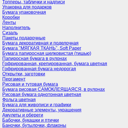
Топперы, таблички и надписи
Упаковка для подарков
Бумага упаковочная
Коробки
Ленты
Наполнитель
Сизаль
Пакеты подарочные
Бумага декоративная и поделочная
Бумага "МЯГКАЯ ТКАНЬ", Soft Paper
Бумага папиросная шелковистая (тишью)
Папиросная бумага в рулонах
Гофрированная, крепированная, бумага цветная
Гофрированная бумага недорогая
Открытки, заготовки
Пергамент
Рисовая и тутовая бумага
Бумага рисовая САМОКЛЕЯЩАЯСЯ, в рулонах
Рисовая бумага однотонная цветная
Фольга цветная
Бумага для живописи и графики
Декоративные элементы, украшения
Амулеты и обереги
Бабочки, букашки и птички
Баночки, бутылочки, флаконы