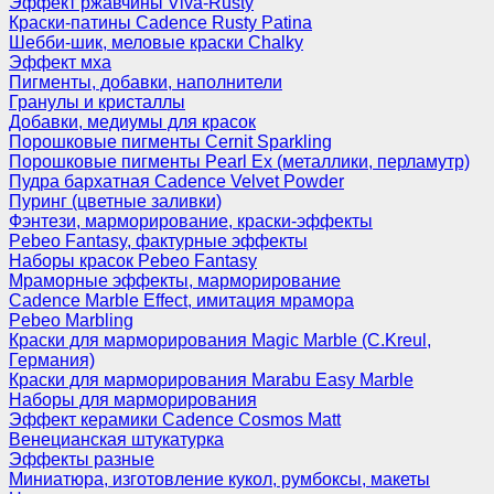
Эффект ржавчины Viva-Rusty
Краски-патины Cadence Rusty Patina
Шебби-шик, меловые краски Chalky
Эффект мха
Пигменты, добавки, наполнители
Гранулы и кристаллы
Добавки, медиумы для красок
Порошковые пигменты Cernit Sparkling
Порошковые пигменты Pearl Ex (металлики, перламутр)
Пудра бархатная Cadence Velvet Powder
Пуринг (цветные заливки)
Фэнтези, марморирование, краски-эффекты
Pebeo Fantasy, фактурные эффекты
Наборы красок Pebeo Fantasy
Мраморные эффекты, марморирование
Cadence Marble Effect, имитация мрамора
Pebeo Marbling
Краски для марморирования Magic Marble (C.Kreul,
Германия)
Краски для марморирования Marabu Easy Marble
Наборы для марморирования
Эффект керамики Cadence Cosmos Matt
Венецианская штукатурка
Эффекты разные
Миниатюра, изготовление кукол, румбоксы, макеты