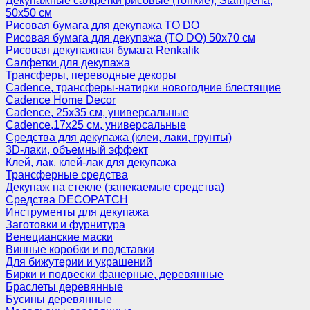
Декупажные салфетки рисовые (тонкие), Stamperia,
50х50 см
Рисовая бумага для декупажа TO DO
Рисовая бумага для декупажа (TO DO) 50х70 см
Рисовая декупажная бумага Renkalik
Салфетки для декупажа
Трансферы, переводные декоры
Cadence, трансферы-натирки новогодние блестящие
Cadence Home Decor
Cadence, 25х35 см, универсальные
Cadence,17х25 см, универсальные
Средства для декупажа (клеи, лаки, грунты)
3D-лаки, объемный эффект
Клей, лак, клей-лак для декупажа
Трансферные средства
Декупаж на стекле (запекаемые средства)
Средства DECOPATCH
Инструменты для декупажа
Заготовки и фурнитура
Венецианские маски
Винные коробки и подставки
Для бижутерии и украшений
Бирки и подвески фанерные, деревянные
Браслеты деревянные
Бусины деревянные