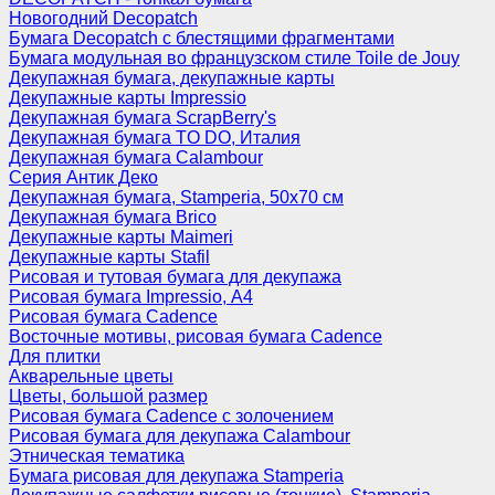
Новогодний Decopatch
Бумага Decopatch с блестящими фрагментами
Бумага модульная во французском стиле Toile de Jouy
Декупажная бумага, декупажные карты
Декупажные карты Impressio
Декупажная бумага ScrapBerry's
Декупажная бумага TO DO, Италия
Декупажная бумага Calambour
Серия Антик Деко
Декупажная бумага, Stamperia, 50х70 см
Декупажная бумага Brico
Декупажные карты Maimeri
Декупажные карты Stafil
Рисовая и тутовая бумага для декупажа
Рисовая бумага Impressio, А4
Рисовая бумага Cadence
Восточные мотивы, рисовая бумага Cadence
Для плитки
Акварельные цветы
Цветы, большой размер
Рисовая бумага Cadence c золочением
Рисовая бумага для декупажа Calambour
Этническая тематика
Бумага рисовая для декупажа Stamperia