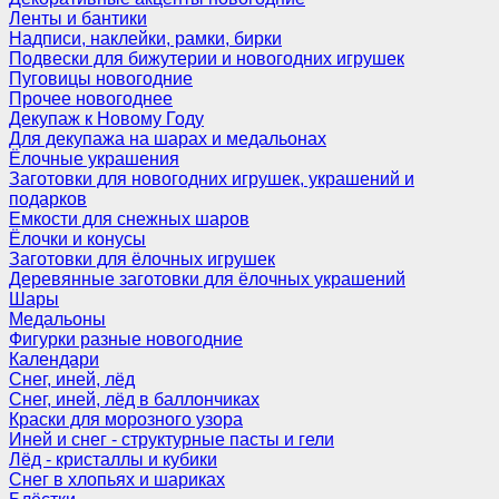
Ленты и бантики
Надписи, наклейки, рамки, бирки
Подвески для бижутерии и новогодних игрушек
Пуговицы новогодние
Прочее новогоднее
Декупаж к Новому Году
Для декупажа на шарах и медальонах
Ёлочные украшения
Заготовки для новогодних игрушек, украшений и
подарков
Емкости для снежных шаров
Ёлочки и конусы
Заготовки для ёлочных игрушек
Деревянные заготовки для ёлочных украшений
Шары
Медальоны
Фигурки разные новогодние
Календари
Снег, иней, лёд
Снег, иней, лёд в баллончиках
Краски для морозного узора
Иней и снег - структурные пасты и гели
Лёд - кристаллы и кубики
Снег в хлопьях и шариках