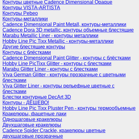
Контуры цветные Cadence Dimensional Opaque
Контуры VISTA-ARTISTA
Контуры Pebeo
Контуры-металлики
Cadence Dimensional Paint Metall, контуры-металлики
Cadence Dora 3D metallic, контуры объемные блестящие
Marabu Metallic Liner - контуры металлики
Hobby Line Pic Tixx Metallic - контуры-металлики
Другие блестящие контуры
Контуры с блёстками
Cadence Dimensional Paint Glitter - контуры с блёстками
Hobby Line PicTixx Glitter - контуры с блестками
Marabu Glitter Liner - контуры с блестками
Viva German Glitter - контуры прозрачные с цветными
блестками
Viva Glitter Liner - контуры рельефные цветные с
блестками
Блестки контурные DecArt 3D
Контуры - ДЁШЕВО!
Hobby Line Pic Tixx Pluster Pen - контуры термообъемные
Кракелюры, фацетные лаки
Одношаговые кракелюры
Двухшаговые кракелюры
Cadence Spider Crackle, кракелюры цветные
двухшаговые прозрачные