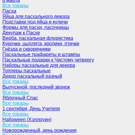
8 марта
Все товары
Пасха
Яйца для пасхального декора
Подставки под яйца и куличи
Формы для пасхи, пасочницы
Декупаж к Пасхе
Верба, пасхальная флористика
Курочки, цыплята, кролики, птички
Гнёзда и скворечники
Пасхальные трафареты и штампы
Пасхальные подарки к Чистому четвергу
Наборы пасхальные для декора
Топперы пасхальные
Декор пасхальный разный
Все товары
Выпускной, последний звонок
Все товары
Яблочный Спас
Все товары
1 сентября, День Учителя
Все товары
Halloween (Хэллоуин)
Все товары
Новорожденный, день рождения