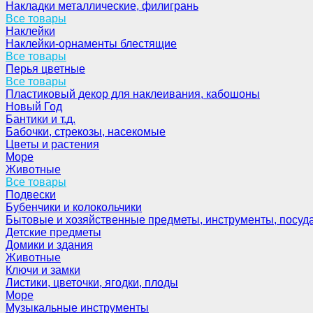
Накладки металлические, филигрань
Все товары
Наклейки
Наклейки-орнаменты блестящие
Все товары
Перья цветные
Все товары
Пластиковый декор для наклеивания, кабошоны
Новый Год
Бантики и т.д.
Бабочки, стрекозы, насекомые
Цветы и растения
Море
Животные
Все товары
Подвески
Бубенчики и колокольчики
Бытовые и хозяйственные предметы, инструменты, посуд
Детские предметы
Домики и здания
Животные
Ключи и замки
Листики, цветочки, ягодки, плоды
Море
Музыкальные инструменты