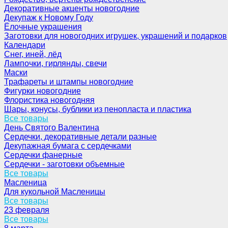
Декоративные акценты новогодние
Декупаж к Новому Году
Ёлочные украшения
Заготовки для новогодних игрушек, украшений и подарков
Календари
Снег, иней, лёд
Лампочки, гирлянды, свечи
Маски
Трафареты и штампы новогодние
Фигурки новогодние
Флористика новогодняя
Шары, конусы, бублики из пенопласта и пластика
Все товары
День Святого Валентина
Сердечки, декоративные детали разные
Декупажная бумага с сердечками
Сердечки фанерные
Сердечки - заготовки объемные
Все товары
Масленица
Для кукольной Масленицы
Все товары
23 февраля
Все товары