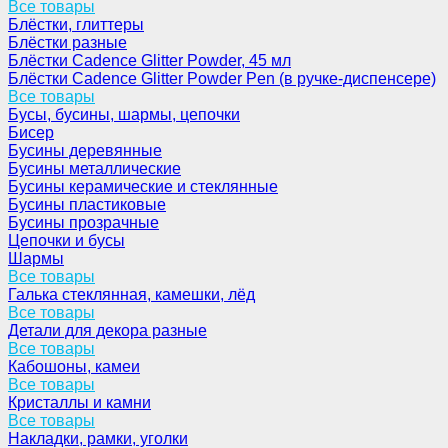
Все товары
Блёстки, глиттеры
Блёстки разные
Блёстки Cadence Glitter Powder, 45 мл
Блёстки Cadence Glitter Powder Pen (в ручке-диспенсере)
Все товары
Бусы, бусины, шармы, цепочки
Бисер
Бусины деревянные
Бусины металлические
Бусины керамические и стеклянные
Бусины пластиковые
Бусины прозрачные
Цепочки и бусы
Шармы
Все товары
Галька стеклянная, камешки, лёд
Все товары
Детали для декора разные
Все товары
Кабошоны, камеи
Все товары
Кристаллы и камни
Все товары
Накладки, рамки, уголки