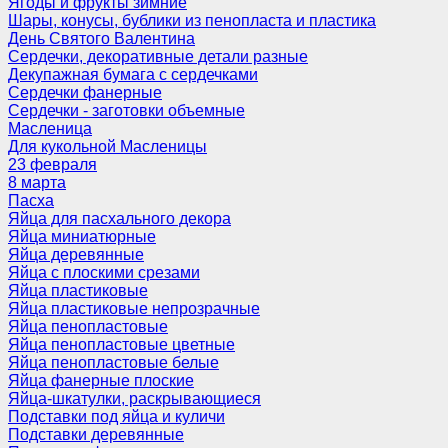
Ягоды и фрукты зимние
Шары, конусы, бублики из пенопласта и пластика
День Святого Валентина
Сердечки, декоративные детали разные
Декупажная бумага с сердечками
Сердечки фанерные
Сердечки - заготовки объемные
Масленица
Для кукольной Масленицы
23 февраля
8 марта
Пасха
Яйца для пасхального декора
Яйца миниатюрные
Яйца деревянные
Яйца с плоскими срезами
Яйца пластиковые
Яйца пластиковые непрозрачные
Яйца пенопластовые
Яйца пенопластовые цветные
Яйца пенопластовые белые
Яйца фанерные плоские
Яйца-шкатулки, раскрывающиеся
Подставки под яйца и куличи
Подставки деревянные