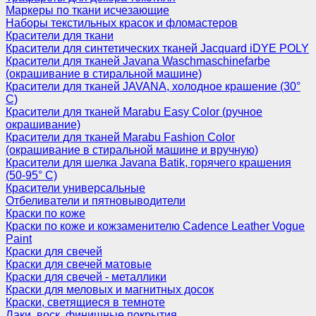
Маркеры по ткани исчезающие
Наборы текстильных красок и фломастеров
Красители для ткани
Красители для синтетических тканей Jacquard iDYE POLY
Красители для тканей Javana Waschmaschinefarbe
(окрашивание в стиральной машине)
Красители для тканей JAVANA, холодное крашение (30°
С)
Красители для тканей Marabu Easy Color (ручное
окрашивание)
Красители для тканей Marabu Fashion Color
(окрашивание в стиральной машине и вручную)
Красители для шелка Javana Batik, горячего крашения
(50-95° С)
Красители универсальные
Отбеливатели и пятновыводители
Краски по коже
Краски по коже и кожзаменителю Cadence Leather Vogue
Paint
Краски для свечей
Краски для свечей матовые
Краски для свечей - металлики
Краски для меловых и магнитных досок
Краски, светящиеся в темноте
Лаки, воск, финишные покрытия