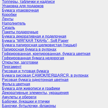
Топперы, таблички и надписи
Упаковка для подарков
Бумага упаковочная
Коробки
Ленты
Наполнитель
Сизаль
Пакеты подарочные
Бумага декоративная и поделочная
Бумага "МЯГКАЯ ТКАНЬ", Soft Paper
Бумага папиросная шелковистая (тишью)
Папиросная бумага в рулонах
Гофрированная, крепированная, бумага цветная
Гофрированная бумага недорогая
Открытки, заготовки
Пергамент
Рисовая и тутовая бумага
Бумага рисовая САМОКЛЕЯЩАЯСЯ, в рулонах
Рисовая бумага однотонная цветная
Фольга цветная
Бумага для живописи и графики
Декоративные элементы, украшения
Амулеты и обереги
Бабочки, букашки и птички
Баночки, бутылочки, флаконы