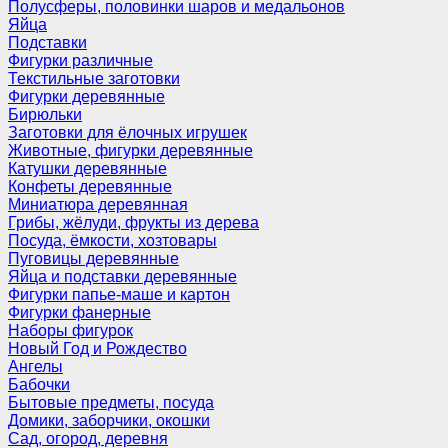
Полусферы, половинки шаров и медальонов
Яйца
Подставки
Фигурки различные
Текстильные заготовки
Фигурки деревянные
Бирюльки
Заготовки для ёлочных игрушек
Животные, фигурки деревянные
Катушки деревянные
Конфеты деревянные
Миниатюра деревянная
Грибы, жёлуди, фрукты из дерева
Посуда, ёмкости, хозтовары
Пуговицы деревянные
Яйца и подставки деревянные
Фигурки папье-маше и картон
Фигурки фанерные
Наборы фигурок
Новый Год и Рождество
Ангелы
Бабочки
Бытовые предметы, посуда
Домики, заборчики, окошки
Сад, огород, деревня