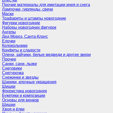
Блёстки
Прочие материалы для имитации инея и снега
Лампочки, гирлянды, свечи
Маски
Трафареты и штампы новогодние
Фигурки новогодние
Наборы новогодних фигурок
Ангелы
Дед Мороз, Санта-Клаус
Елочки
Колокольчики
Конфеты и сладости
Олени, зайчики, белые медведи и другие звери
Прочее
Санки, сани, лыжи
Снеговики
Снегурочка
Снежинки и звезды
Шарики, елочные украшения
Шишки
Флористика новогодняя
Букетики и композиции
Основы для венков
Шишки
Хвоя и ёлки