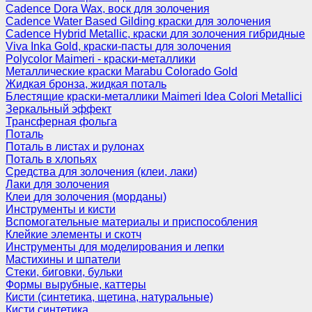
Cadence Dora Wax, воск для золочения
Cadence Water Based Gilding краски для золочения
Cadence Hybrid Metallic, краски для золочения гибридные
Viva Inka Gold, краски-пасты для золочения
Polycolor Maimeri - краски-металлики
Металлические краски Marabu Colorado Gold
Жидкая бронза, жидкая поталь
Блестящие краски-металлики Maimeri Idea Colori Metallici
Зеркальный эффект
Трансферная фольга
Поталь
Поталь в листах и рулонах
Поталь в хлопьях
Средства для золочения (клеи, лаки)
Лаки для золочения
Клеи для золочения (морданы)
Инструменты и кисти
Вспомогательные материалы и приспособления
Клейкие элементы и скотч
Инструменты для моделирования и лепки
Мастихины и шпатели
Стеки, биговки, бульки
Формы вырубные, каттеры
Кисти (синтетика, щетина, натуральные)
Кисти синтетика