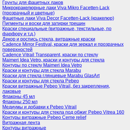
Грунты для фацетных лаков
Микрокракелюрные лаки Viva Mikro Facetten-Lack
(прозрачный и цветные)
Фацетные лаки Viva Decor Facetten-Lack (кракелюр)
Пигменты и воски для затирки трещин
Краски специальные (витражные, текстильные, по
фарфору и т.д.)
Декор и роспись стекла, витражные краски
Cadence Mirror Festival, краски для зеркал и прозрачных
поверхностей
Cadence Vitrail Transparent, краски по стеклу
Maimeri Idea Vetro, краски и контуры для стекла
Контуры по стеклу Maimeri Idea Vetro
Краски и контуры для стекла Marabu
Краски для стекла глянцевые Marabu GlasArt
Краски и контуры для стекла Pebeo
Краски витражные Pebeo Vitrail, без закрепления,
лаковые
Флаконы 45 мл
Флаконы 250 мл
Медиумы и добавки к Pebeo Vitrail
Краски и контуры для стекла под обжиг Pebeo Vitrea 160
Контуры витражные Pebeo Cerne relief
Витражная лента
Контуры витражные