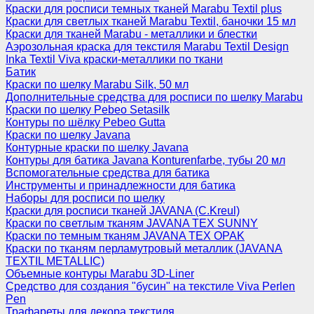
Краски для росписи темных тканей Marabu Textil plus
Краски для светлых тканей Marabu Textil, баночки 15 мл
Краски для тканей Marabu - металлики и блестки
Аэрозольная краска для текстиля Marabu Textil Design
Inka Textil Viva краски-металлики по ткани
Батик
Краски по шелку Marabu Silk, 50 мл
Дополнительные средства для росписи по шелку Marabu
Краски по шелку Pebeo Setasilk
Контуры по шёлку Pebeo Gutta
Краски по шелку Javana
Контурные краски по шелку Javana
Контуры для батика Javana Konturenfarbe, тубы 20 мл
Вспомогательные средства для батика
Инструменты и принадлежности для батика
Наборы для росписи по шелку
Краски для росписи тканей JAVANA (C.Kreul)
Краски по светлым тканям JAVANA TEX SUNNY
Краски по темным тканям JAVANA TEX OPAK
Краски по тканям перламутровый металлик (JAVANA
TEXTIL METALLIC)
Объемные контуры Marabu 3D-Liner
Средство для создания "бусин" на текстиле Viva Perlen
Pen
Трафареты для декора текстиля