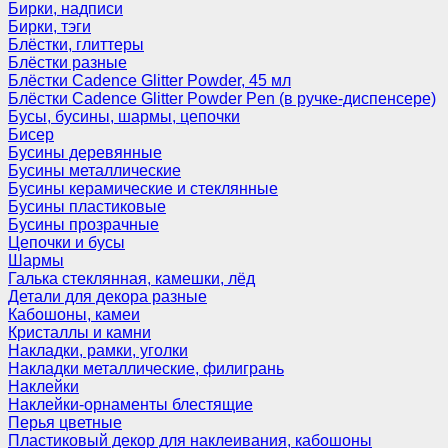
Бирки, надписи
Бирки, тэги
Блёстки, глиттеры
Блёстки разные
Блёстки Cadence Glitter Powder, 45 мл
Блёстки Cadence Glitter Powder Pen (в ручке-диспенсере)
Бусы, бусины, шармы, цепочки
Бисер
Бусины деревянные
Бусины металлические
Бусины керамические и стеклянные
Бусины пластиковые
Бусины прозрачные
Цепочки и бусы
Шармы
Галька стеклянная, камешки, лёд
Детали для декора разные
Кабошоны, камеи
Кристаллы и камни
Накладки, рамки, уголки
Накладки металлические, филигрань
Наклейки
Наклейки-орнаменты блестящие
Перья цветные
Пластиковый декор для наклеивания, кабошоны