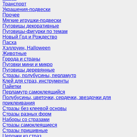
Транспорт
Украшения-подвески
Прочее
Мягкие игрушки-подвески
Пуговицы декоративные
Пуговицы-фигурки по темам
Новый Год и Рождество
Пасха
Хэллоуин, Halloween
Животные
Города и страны
Пуговки мини и микро
Пуговицы деревянные
Стразы, полубусины, перламутр
Клей для страз, инструменты
Пайетки
Перламутр самоклеящийся
Полубусины, цветочки, сердечки, звездочки для
приклеивания
Стразы без клеевой основы
Стразы разных форм
Наборы со стразами
Стразы самоклеящиеся
Стразы пришивные
Цепочки из страз