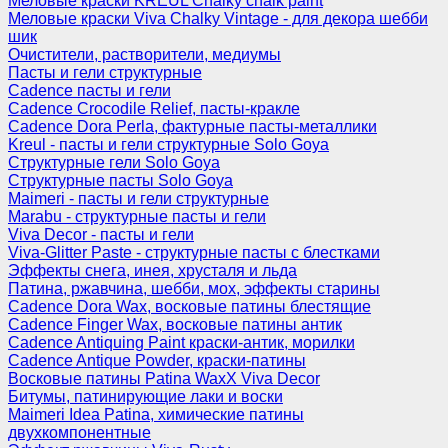
Меловые краски KREUL Chalky chalk paint
Меловые краски Viva Chalky Vintage - для декора шебби
шик
Очистители, растворители, медиумы
Пасты и гели структурные
Cadence пасты и гели
Cadence Crocodile Relief, пасты-кракле
Cadence Dora Perla, фактурные пасты-металлики
Kreul - пасты и гели структурные Solo Goya
Структурные гели Solo Goya
Структурные пасты Solo Goya
Maimeri - пасты и гели структурные
Marabu - структурные пасты и гели
Viva Decor - пасты и гели
Viva-Glitter Paste - структурные пасты с блестками
Эффекты снега, инея, хрусталя и льда
Патина, ржавчина, шебби, мох, эффекты старины
Cadence Dora Wax, восковые патины блестящие
Cadence Finger Wax, восковые патины антик
Сadence Antiquing Paint краски-антик, морилки
Cadence Antique Powder, краски-патины
Восковые патины Patina WaxX Viva Decor
Битумы, патинирующие лаки и воски
Maimeri Idea Patina, химические патины
двухкомпонентные