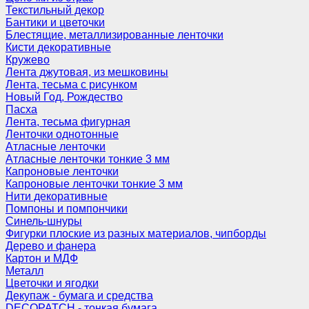
Текстильный декор
Бантики и цветочки
Блестящие, металлизированные ленточки
Кисти декоративные
Кружево
Лента джутовая, из мешковины
Лента, тесьма с рисунком
Новый Год, Рождество
Пасха
Лента, тесьма фигурная
Ленточки однотонные
Атласные ленточки
Атласные ленточки тонкие 3 мм
Капроновые ленточки
Капроновые ленточки тонкие 3 мм
Нити декоративные
Помпоны и помпончики
Синель-шнуры
Фигурки плоские из разных материалов, чипборды
Дерево и фанера
Картон и МДФ
Металл
Цветочки и ягодки
Декупаж - бумага и средства
DECOPATCH - тонкая бумага