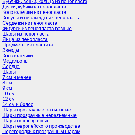
Бублики, венки, кольца из пенопласта
Диски, кубики из пенопласта
Колокольчики из пенопласта
Конусы и пирамиды из пенопласта
Сердечки из пенопласта
Фигурки из пенопласта разные
Шары из пенопласта
Яйца из пенопласта
Предметы из пластика
Звёзды
Колокольчики
Медальоны
Сердца
Шары
7 см и менее
8 см
9 см
10 см
12 см
14 см и более
Шары прозрачные разъемные
Шары прозрачные неразъемные
Шары непрозрачные
Шары европейского производства
Перегородки к прозрачным шарам