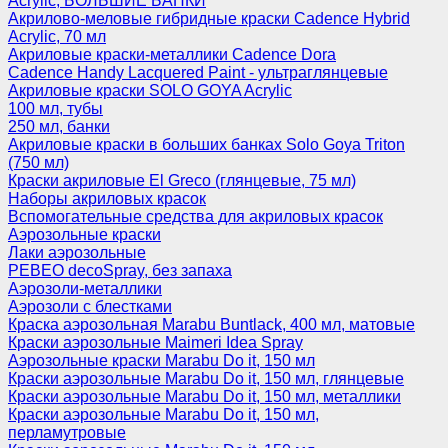
Acrylic, БОЛЬШИЕ БАНКИ
Акрилово-меловые гибридные краски Cadence Hybrid
Acrylic, 70 мл
Акриловые краски-металлики Cadence Dora
Cadence Handy Lacquered Paint - ультраглянцевые
Акриловые краски SOLO GOYA Acrylic
100 мл, тубы
250 мл, банки
Акриловые краски в больших банках Solo Goya Triton
(750 мл)
Краски акриловые El Greco (глянцевые, 75 мл)
Наборы акриловых красок
Вспомогательные средства для акриловых красок
Аэрозольные краски
Лаки аэрозольные
PEBEO decoSpray, без запаха
Аэрозоли-металлики
Аэрозоли с блестками
Краска аэрозольная Marabu Buntlack, 400 мл, матовые
Краски аэрозольные Maimeri Idea Spray
Аэрозольные краски Marabu Do it, 150 мл
Краски аэрозольные Marabu Do it, 150 мл, глянцевые
Краски аэрозольные Marabu Do it, 150 мл, металлики
Краски аэрозольные Marabu Do it, 150 мл,
перламутровые