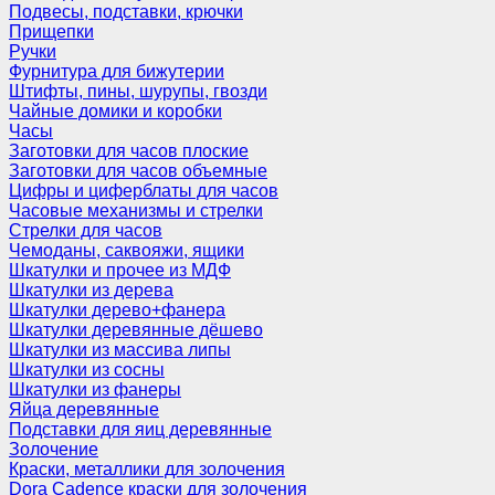
Подвесы, подставки, крючки
Прищепки
Ручки
Фурнитура для бижутерии
Штифты, пины, шурупы, гвозди
Чайные домики и коробки
Часы
Заготовки для часов плоские
Заготовки для часов объемные
Цифры и циферблаты для часов
Часовые механизмы и стрелки
Стрелки для часов
Чемоданы, саквояжи, ящики
Шкатулки и прочее из МДФ
Шкатулки из дерева
Шкатулки дерево+фанера
Шкатулки деревянные дёшево
Шкатулки из массива липы
Шкатулки из сосны
Шкатулки из фанеры
Яйца деревянные
Подставки для яиц деревянные
Золочение
Краски, металлики для золочения
Dora Cadence краски для золочения