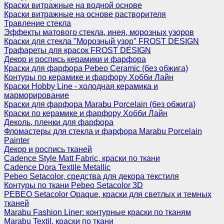
Краски витражные на водной основе
Краски витражные на основе растворителя
Травление стекла
Эффекты матового стекла, инея, морозных узоров
Краски для стекла "Морозный узор" FROST DESIGN
Трафареты для красок FROST DESIGN
Декор и роспись керамики и фарфора
Краски для фарфора Pebeo Ceramic (без обжига)
Контуры по керамике и фарфору Хобби Лайн
Краски Hobby Line - холодная керамика и
марморирование
Краски для фарфора Marabu Porcelain (без обжига)
Краски по керамике и фарфору Хобби Лайн
Деколь, пленки для фарфора
Фломастеры для стекла и фарфора Marabu Porcelain
Painter
Декор и роспись тканей
Cadence Style Matt Fabric, краски по ткани
Cadence Dora Textile Metallic
Pebeo Setacolor, средства для декора текстиля
Контуры по ткани Pebeo Setacolor 3D
PEBEO Setacolor Opaque, краски для светлых и темных
тканей
Marabu Fashion Liner: контурные краски по тканям
Marabu Textil, краски по ткани