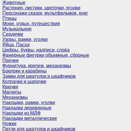
Животные
Растения, листики, цветочки, ягодки
Персонажи сказок, мультфильмов, книг
Птицы
Море, отдых, путешествия
Музыкальное
Сердечки
Узоры, рамки, уголки
Яйца, Пасха
Цифры, буквы, надписи, слова
Фанерные фигурки объемные, сборные
Прочее
Фурнитура, крепеж, механизмы
Брелоки и карабины
Замки для шкатулок и шкафчиков
Колпачки и шапочки
Крючки
Магниты
Механизмы
Накладки, рамки, уголки
Накладки деревянные
Накладки из МДФ
Накладки металлические
Ножки
Петли для шкатулок и шкафчиков