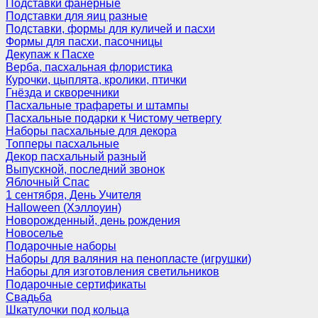
Подставки фанерные
Подставки для яиц разные
Подставки, формы для куличей и пасхи
Формы для пасхи, пасочницы
Декупаж к Пасхе
Верба, пасхальная флористика
Курочки, цыплята, кролики, птички
Гнёзда и скворечники
Пасхальные трафареты и штампы
Пасхальные подарки к Чистому четвергу
Наборы пасхальные для декора
Топперы пасхальные
Декор пасхальный разный
Выпускной, последний звонок
Яблочный Спас
1 сентября, День Учителя
Halloween (Хэллоуин)
Новорожденный, день рождения
Новоселье
Подарочные наборы
Наборы для валяния на пенопласте (игрушки)
Наборы для изготовления светильников
Подарочные сертификаты
Свадьба
Шкатулочки под кольца