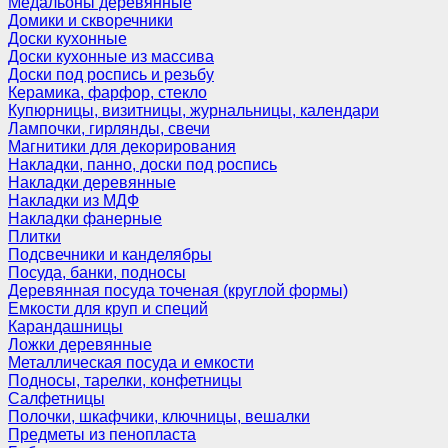
Медальоны деревянные
Домики и скворечники
Доски кухонные
Доски кухонные из массива
Доски под роспись и резьбу
Керамика, фарфор, стекло
Купюрницы, визитницы, журнальницы, календари
Лампочки, гирлянды, свечи
Магнитики для декорирования
Накладки, панно, доски под роспись
Накладки деревянные
Накладки из МДФ
Накладки фанерные
Плитки
Подсвечники и канделябры
Посуда, банки, подносы
Деревянная посуда точеная (круглой формы)
Емкости для круп и специй
Карандашницы
Ложки деревянные
Металлическая посуда и емкости
Подносы, тарелки, конфетницы
Салфетницы
Полочки, шкафчики, ключницы, вешалки
Предметы из пенопласта