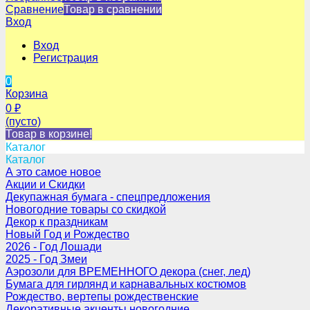
Сравнение
Товар в сравнении
Вход
Вход
Регистрация
0
Корзина
0
₽
(пусто)
Товар в корзине!
Каталог
Каталог
А это самое новое
Акции и Скидки
Декупажная бумага - спецпредложения
Новогодние товары со скидкой
Декор к праздникам
Новый Год и Рождество
2026 - Год Лошади
2025 - Год Змеи
Аэрозоли для ВРЕМЕННОГО декора (снег, лед)
Бумага для гирлянд и карнавальных костюмов
Рождество, вертепы рождественские
Декоративные акценты новогодние