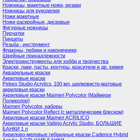
Ножницы, макетные ножи, резаки
Ножницы для рукоделия
Ножи макетные
Ножи раскройные, дисковые
Фигурные ножницы
Перчатки
Пинцеты
Резьба - инструмент
Флаконы, тюбики и наконечники
Швейные принадлежности
Электроинструменты для хобби и творчества
Краски, лаки, пасты, контуры, красители и др. химия
Акварельные краски
Акриловые краски
Pebeo Studio Acrylics, 100 мл, шелковисто-матовые
акриловые краски
Акриловые краски Maimeri Polycolor (Маймери
Поликолор)
Maimeri Polycolor, наборы
Maimeri Polycolor Reflect (с металлическим блеском)
Акриловые краски Maimeri ACRILICO
Акриловые краски Vallejo Acrylic Studio, БОЛЬШИЕ
БАНКИ 1 л
Акрилово-меловые гибридные краски Cadence Hybrid