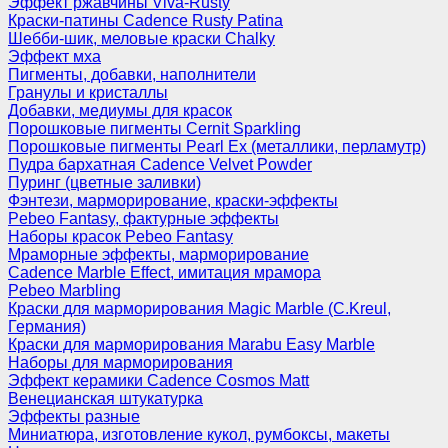
Эффект ржавчины Viva-Rusty
Краски-патины Cadence Rusty Patina
Шебби-шик, меловые краски Chalky
Эффект мха
Пигменты, добавки, наполнители
Гранулы и кристаллы
Добавки, медиумы для красок
Порошковые пигменты Cernit Sparkling
Порошковые пигменты Pearl Ex (металлики, перламутр)
Пудра бархатная Cadence Velvet Powder
Пуринг (цветные заливки)
Фэнтези, марморирование, краски-эффекты
Pebeo Fantasy, фактурные эффекты
Наборы красок Pebeo Fantasy
Мраморные эффекты, марморирование
Cadence Marble Effect, имитация мрамора
Pebeo Marbling
Краски для марморирования Magic Marble (C.Kreul,
Германия)
Краски для марморирования Marabu Easy Marble
Наборы для марморирования
Эффект керамики Cadence Cosmos Matt
Венецианская штукатурка
Эффекты разные
Миниатюра, изготовление кукол, румбоксы, макеты