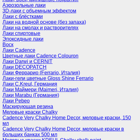
Аэрозольные лаки
3D-лаки с объемным эффектом
Лаки с блёстками
Лаки на водной основе (без запаха)
Лаки на смолах и растворителях
Лаки спиртовые
Эпоксидные лаки
Воск
Лаки Cadence
Цветные лаки Cadence Colouron
Лаки Darwi и CERNIT
Лаки DECOPATCH
Лаки Феррарио (Ferrario, Италия)
Лаки-гели цветные Gloss Shine Ferrario
Лаки C.Kreul, Германия
Лаки Маймери (Maimeri, Италия)
Лаки Marabu (Германия)
Лаки Pebeo
Маскирующая резина
Меловые краски Chalky
Cadence Very Chalky Home Decor, меловые краски, 150
мл
Cadence Very Chalky Home Decor, меловые краски в
больших банках 500 мл