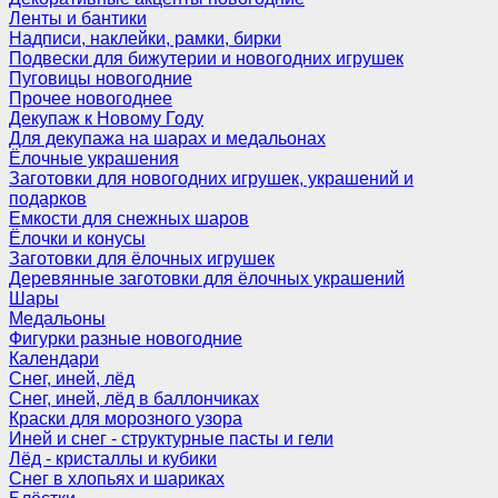
Ленты и бантики
Надписи, наклейки, рамки, бирки
Подвески для бижутерии и новогодних игрушек
Пуговицы новогодние
Прочее новогоднее
Декупаж к Новому Году
Для декупажа на шарах и медальонах
Ёлочные украшения
Заготовки для новогодних игрушек, украшений и
подарков
Емкости для снежных шаров
Ёлочки и конусы
Заготовки для ёлочных игрушек
Деревянные заготовки для ёлочных украшений
Шары
Медальоны
Фигурки разные новогодние
Календари
Снег, иней, лёд
Снег, иней, лёд в баллончиках
Краски для морозного узора
Иней и снег - структурные пасты и гели
Лёд - кристаллы и кубики
Снег в хлопьях и шариках