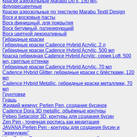
Краски аэрозольные Marabu Do it, 150 мл,
флуоресцентные
Краски аэрозольные по текстилю Marabu Textil Design
Воск и восковые пасты
Воск финишный, для покрытия
Воск битумный, патинирующий
Воск цветной декоративный
Гибридные краски
Гибридные краски Cadence Hybrid Acrylic, 2 л
Гибридные краски Cadence Hybrid Acrylic, 500 мл
Краска гибридная Cadence Hybrid Acrylic, серия Loft, 500
мл, светлые оттенки
Гибридные краски Cadence Hybrid Acrylic, 70 мл
Cadence Hybrid Glitter, гибридные краски с блёстками, 120
мл
Cadence Hybrid Metallic, гибридные краски металлики, 70
мл
Грунтовки
Гуашь
Жидкий жемчуг, Perlen Pen, создание бусинок
Cadence Dora 3D metallic, объёмные контуры
Pebeo Setacolor 3D, контуры для создания бусин
Zen Pen - точечная роспись как медитация
JAVANA Perlen Pen - контуры для создания бусин и
"жемчужин"