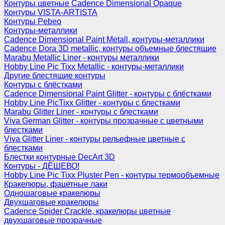
Контуры цветные Cadence Dimensional Opaque
Контуры VISTA-ARTISTA
Контуры Pebeo
Контуры-металлики
Cadence Dimensional Paint Metall, контуры-металлики
Cadence Dora 3D metallic, контуры объемные блестящие
Marabu Metallic Liner - контуры металлики
Hobby Line Pic Tixx Metallic - контуры-металлики
Другие блестящие контуры
Контуры с блёстками
Cadence Dimensional Paint Glitter - контуры с блёстками
Hobby Line PicTixx Glitter - контуры с блестками
Marabu Glitter Liner - контуры с блестками
Viva German Glitter - контуры прозрачные с цветными
блестками
Viva Glitter Liner - контуры рельефные цветные с
блестками
Блестки контурные DecArt 3D
Контуры - ДЁШЕВО!
Hobby Line Pic Tixx Pluster Pen - контуры термообъемные
Кракелюры, фацетные лаки
Одношаговые кракелюры
Двухшаговые кракелюры
Cadence Spider Crackle, кракелюры цветные
двухшаговые прозрачные