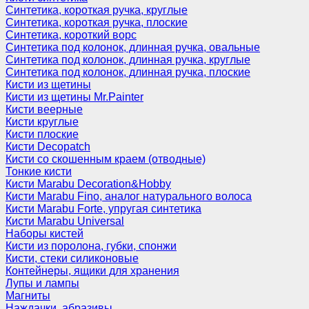
Синтетика, короткая ручка, круглые
Синтетика, короткая ручка, плоские
Синтетика, короткий ворс
Синтетика под колонок, длинная ручка, овальные
Синтетика под колонок, длинная ручка, круглые
Синтетика под колонок, длинная ручка, плоские
Кисти из щетины
Кисти из щетины Mr.Painter
Кисти веерные
Кисти круглые
Кисти плоские
Кисти Decopatch
Кисти со скошенным краем (отводные)
Тонкие кисти
Кисти Marabu Decoration&Hobby
Кисти Marabu Fino, аналог натурального волоса
Кисти Marabu Forte, упругая синтетика
Кисти Marabu Universal
Наборы кистей
Кисти из поролона, губки, спонжи
Кисти, стеки силиконовые
Контейнеры, ящики для хранения
Лупы и лампы
Магниты
Наждачки, абразивы