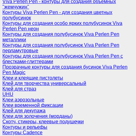
Viva Perlen Pen - контуры для создания объемных
"жемчужин"
Контуры Viva Perlen Pen - для создания цветных
полубусинок
Контуры для создания особо ярких полубусинок Viva
Perlen Pen неон
Контуры для создания полубусинок Viva Perlen Pen
металлики
Контуры для создания полубусинок Viva Perlen Pen
перламутровые
Контуры для создания полубусинок Viva Perlen Pen с
блестками-глиттерами
Прозрачные контуры для создания бусинок Viva Perlen
Pen Magic
Клеи и клеящие пистолеты
Клей для творчества универсальный
Клей для страз
UHU
Клеи аэрозольные
Клеи временной фиксации
Клей для декупажа
Клеи для золочения (морданы)
Скотч, стикеры, клеевые подушечки
Контуры и рельефы
Контуры Cadence