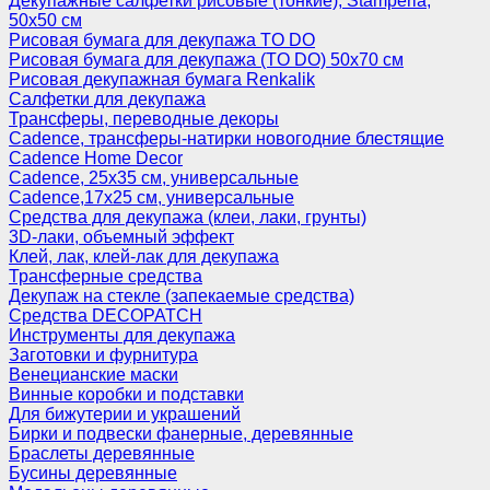
Декупажные салфетки рисовые (тонкие), Stamperia,
50х50 см
Рисовая бумага для декупажа TO DO
Рисовая бумага для декупажа (TO DO) 50х70 см
Рисовая декупажная бумага Renkalik
Салфетки для декупажа
Трансферы, переводные декоры
Cadence, трансферы-натирки новогодние блестящие
Cadence Home Decor
Cadence, 25х35 см, универсальные
Cadence,17х25 см, универсальные
Средства для декупажа (клеи, лаки, грунты)
3D-лаки, объемный эффект
Клей, лак, клей-лак для декупажа
Трансферные средства
Декупаж на стекле (запекаемые средства)
Средства DECOPATCH
Инструменты для декупажа
Заготовки и фурнитура
Венецианские маски
Винные коробки и подставки
Для бижутерии и украшений
Бирки и подвески фанерные, деревянные
Браслеты деревянные
Бусины деревянные