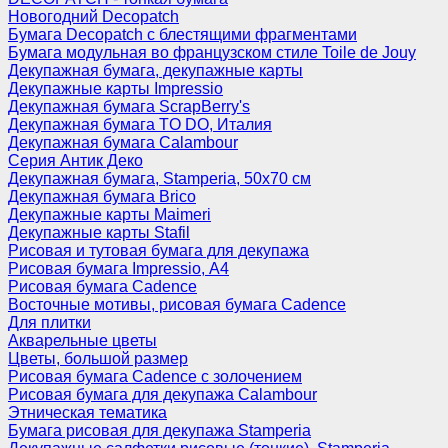
Новогодний Decopatch
Бумага Decopatch с блестящими фрагментами
Бумага модульная во французском стиле Toile de Jouy
Декупажная бумага, декупажные карты
Декупажные карты Impressio
Декупажная бумага ScrapBerry's
Декупажная бумага TO DO, Италия
Декупажная бумага Calambour
Серия Антик Деко
Декупажная бумага, Stamperia, 50х70 см
Декупажная бумага Brico
Декупажные карты Maimeri
Декупажные карты Stafil
Рисовая и тутовая бумага для декупажа
Рисовая бумага Impressio, А4
Рисовая бумага Cadence
Восточные мотивы, рисовая бумага Cadence
Для плитки
Акварельные цветы
Цветы, большой размер
Рисовая бумага Cadence c золочением
Рисовая бумага для декупажа Calambour
Этническая тематика
Бумага рисовая для декупажа Stamperia