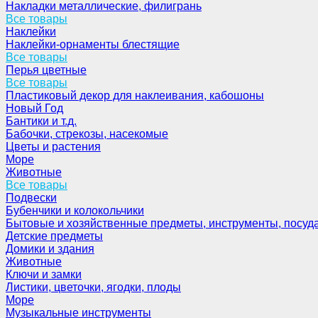
Накладки металлические, филигрань
Все товары
Наклейки
Наклейки-орнаменты блестящие
Все товары
Перья цветные
Все товары
Пластиковый декор для наклеивания, кабошоны
Новый Год
Бантики и т.д.
Бабочки, стрекозы, насекомые
Цветы и растения
Море
Животные
Все товары
Подвески
Бубенчики и колокольчики
Бытовые и хозяйственные предметы, инструменты, посуд
Детские предметы
Домики и здания
Животные
Ключи и замки
Листики, цветочки, ягодки, плоды
Море
Музыкальные инструменты