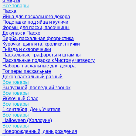
8 марта
Все товары
Пасха
Яйца для пасхального декора
Подставки под яйца и куличи
Формы для пасхи, пасочницы
Декупаж к Пасхе
Верба, пасхальная флористика
Курочки, цыплята, кролики, птички
Гнёзда и скворечники
Пасхальные трафареты и штампы
Пасхальные подарки к Чистому четвергу
Наборы пасхальные для декора
Топперы пасхальные
Декор пасхальный разный
Все товары
Выпускной, последний звонок
Все товары
Яблочный Спас
Все товары
1 сентября, День Учителя
Все товары
Halloween (Хэллоуин)
Все товары
Новорожденный, день рождения