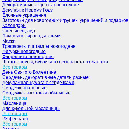
Декоративные акценты новогодние
Декупаж к Новому Году
Ёлочные украшения
Заготовки для новогодних игрушек, украшений и подарков
Календари
Снег, иней, лёд
Лампочки, гирлянды, свечи
Маски
Трафареты и штампы новогодние
Фигурки новогодние
Флористика новогодняя
Шары, конусы, бублики из пенопласта и пластика
Все товары
День Святого Валентина
Сердечки, декоративные детали разные
Декупажная бумага с сердечками
Сердечки фанерные
Сердечки - заготовки объемные
Все товары
Масленица
Для кукольной Масленицы
Все товары
23 февраля
Все товары