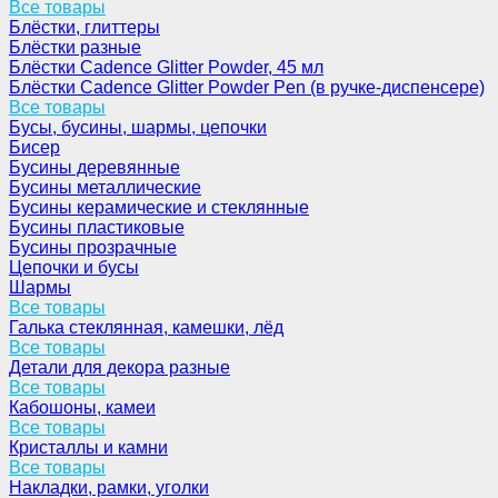
Все товары
Блёстки, глиттеры
Блёстки разные
Блёстки Cadence Glitter Powder, 45 мл
Блёстки Cadence Glitter Powder Pen (в ручке-диспенсере)
Все товары
Бусы, бусины, шармы, цепочки
Бисер
Бусины деревянные
Бусины металлические
Бусины керамические и стеклянные
Бусины пластиковые
Бусины прозрачные
Цепочки и бусы
Шармы
Все товары
Галька стеклянная, камешки, лёд
Все товары
Детали для декора разные
Все товары
Кабошоны, камеи
Все товары
Кристаллы и камни
Все товары
Накладки, рамки, уголки