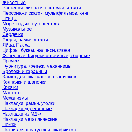
Животные
Растения, листики, цветочки, ягодки
Персонажи сказок, мультфильмов, книг
Птицы
Море, отдых, путешествия
Музыкальное
Сердечки
Узоры, рамки, уголки
Яйца, Пасха
Цифры, буквы, надписи, слова
Фанерные фигурки объемные, сборные
Прочее
Фурнитура, крепеж, механизмы
Брелоки и карабины
Замки для шкатулок и шкафчиков
Колпачки и шапочки
Крючки
Магниты
Механизмы
Накладки, рамки, уголки
Накладки деревянные
Накладки из МДФ
Накладки металлические
Ножки
Петли для шкатулок и шкафчиков