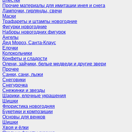
Блёстки
Прочие материалы для имитации инея и снега
Лампочки, гирлянды, свечи
Маски
Трафареты и штампы новогодние
Фигурки новогодние
Наборы новогодних фигурок
Ангелы
Дед Мороз, Санта-Клаус
Елочки
Колокольчики
Конфеты и сладости
Олени, зайчики, белые медведи и другие звери
Прочее
Санки, сани, лыжи
Снеговики
Снегурочка
Снежинки и звезды
Шарики, елочные украшения
Шишки
Флористика новогодняя
Букетики и композиции
Основы для венков
Шишки
Хвоя и ёлки