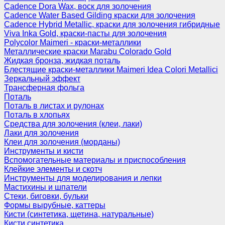
Cadence Dora Wax, воск для золочения
Cadence Water Based Gilding краски для золочения
Cadence Hybrid Metallic, краски для золочения гибридные
Viva Inka Gold, краски-пасты для золочения
Polycolor Maimeri - краски-металлики
Металлические краски Marabu Colorado Gold
Жидкая бронза, жидкая поталь
Блестящие краски-металлики Maimeri Idea Colori Metallici
Зеркальный эффект
Трансферная фольга
Поталь
Поталь в листах и рулонах
Поталь в хлопьях
Средства для золочения (клеи, лаки)
Лаки для золочения
Клеи для золочения (морданы)
Инструменты и кисти
Вспомогательные материалы и приспособления
Клейкие элементы и скотч
Инструменты для моделирования и лепки
Мастихины и шпатели
Стеки, биговки, бульки
Формы вырубные, каттеры
Кисти (синтетика, щетина, натуральные)
Кисти синтетика