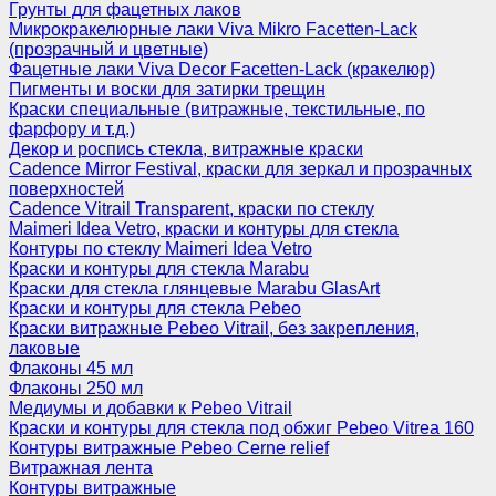
Грунты для фацетных лаков
Микрокракелюрные лаки Viva Mikro Facetten-Lack
(прозрачный и цветные)
Фацетные лаки Viva Decor Facetten-Lack (кракелюр)
Пигменты и воски для затирки трещин
Краски специальные (витражные, текстильные, по
фарфору и т.д.)
Декор и роспись стекла, витражные краски
Cadence Mirror Festival, краски для зеркал и прозрачных
поверхностей
Cadence Vitrail Transparent, краски по стеклу
Maimeri Idea Vetro, краски и контуры для стекла
Контуры по стеклу Maimeri Idea Vetro
Краски и контуры для стекла Marabu
Краски для стекла глянцевые Marabu GlasArt
Краски и контуры для стекла Pebeo
Краски витражные Pebeo Vitrail, без закрепления,
лаковые
Флаконы 45 мл
Флаконы 250 мл
Медиумы и добавки к Pebeo Vitrail
Краски и контуры для стекла под обжиг Pebeo Vitrea 160
Контуры витражные Pebeo Cerne relief
Витражная лента
Контуры витражные