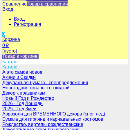
Сравнение
Товар в сравнении
Вход
Вход
Регистрация
0
Корзина
0
₽
(пусто)
Товар в корзине!
Каталог
Каталог
А это самое новое
Акции и Скидки
Декупажная бумага - спецпредложения
Новогодние товары со скидкой
Декор к праздникам
Новый Год и Рождество
2026 - Год Лошади
2025 - Год Змеи
Аэрозоли для ВРЕМЕННОГО декора (снег, лед)
Бумага для гирлянд и карнавальных костюмов
Рождество, вертепы рождественские
Декоративные акценты новогодние