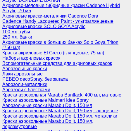
Acrylic, БОЛЬШИЕ БАНКИ
Акрилово-меловые гибридные краски Cadence Hybrid
Acrylic, 70 мл
Акриловые краски-металлики Cadence Dora
Cadence Handy Lacquered Paint - ультраглянцевые
Акриловые краски SOLO GOYA Acrylic
100 мл, тубы
250 мл, банки
Акриловые краски в больших банках Solo Goya Triton
(750 мл)
Краски акриловые El Greco (глянцевые, 75 мл)
Наборы акриловых красок
Вспомогательные средства для акриловых красок
Аэрозольные краски
Лаки аэрозольные
PEBEO decoSpray, без запаха
Аэрозоли-металлики
Аэрозоли с блестками
Краска аэрозольная Marabu Buntlack, 400 мл, матовые
Краски аэрозольные Maimeri Idea Spray
Аэрозольные краски Marabu Do it, 150 мл
Краски аэрозольные Marabu Do it, 150 мл, глянцевые
Краски аэрозольные Marabu Do it, 150 мл, металлики
Краски аэрозольные Marabu Do it, 150 мл,
перламутровые