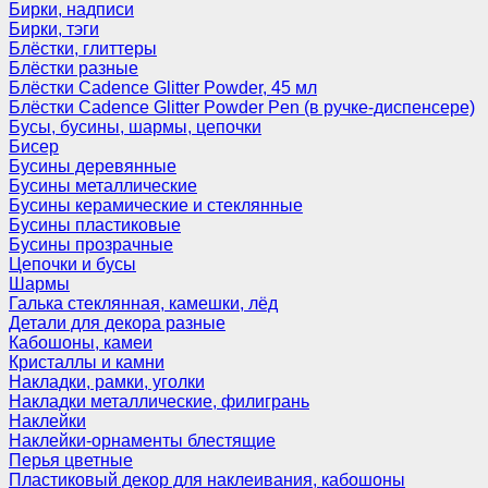
Бирки, надписи
Бирки, тэги
Блёстки, глиттеры
Блёстки разные
Блёстки Cadence Glitter Powder, 45 мл
Блёстки Cadence Glitter Powder Pen (в ручке-диспенсере)
Бусы, бусины, шармы, цепочки
Бисер
Бусины деревянные
Бусины металлические
Бусины керамические и стеклянные
Бусины пластиковые
Бусины прозрачные
Цепочки и бусы
Шармы
Галька стеклянная, камешки, лёд
Детали для декора разные
Кабошоны, камеи
Кристаллы и камни
Накладки, рамки, уголки
Накладки металлические, филигрань
Наклейки
Наклейки-орнаменты блестящие
Перья цветные
Пластиковый декор для наклеивания, кабошоны