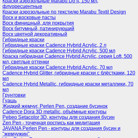
Краски аэрозольные Marabu Do it, 150 мл,
флуоресцентные
Краски аэрозольные по текстилю Marabu Textil Design
Воск и восковые пасты
Воск финишный, для покрытия
Воск битумный, патинирующий
Воск цветной декоративный
Гибридные краски
Гибридные краски Cadence Hybrid Acrylic, 2 л
Гибридные краски Cadence Hybrid Acrylic, 500 мл
Краска гибридная Cadence Hybrid Acrylic, серия Loft, 500
мл, светлые оттенки
Гибридные краски Cadence Hybrid Acrylic, 70 мл
Cadence Hybrid Glitter, гибридные краски с блёстками, 120
мл
Cadence Hybrid Metallic, гибридные краски металлики, 70
мл
Грунтовки
Гуашь
Жидкий жемчуг, Perlen Pen, создание бусинок
Cadence Dora 3D metallic, объёмные контуры
Pebeo Setacolor 3D, контуры для создания бусин
Zen Pen - точечная роспись как медитация
JAVANA Perlen Pen - контуры для создания бусин и
"жемчужин"