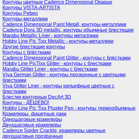
Контуры цветные Cadence Dimensional Opaque
Контуры VISTA-ARTISTA
Контуры Pebeo
Контуры-металлики
Cadence Dimensional Paint Metall, контуры-металлики
Cadence Dora 3D metallic, контуры объемные блестящие
Marabu Metallic Liner - контуры металлики
Hobby Line Pic Tixx Metallic - контуры-металлики
Другие блестящие контуры
Контуры с блёстками
Cadence Dimensional Paint Glitter - контуры с блёстками
Hobby Line PicTixx Glitter - контуры с блестками
Marabu Glitter Liner - контуры с блестками
Viva German Glitter - контуры прозрачные с цветными
блестками
Viva Glitter Liner - контуры рельефные цветные с
блестками
Блестки контурные DecArt 3D
Контуры - ДЁШЕВО!
Hobby Line Pic Tixx Pluster Pen - контуры термообъемные
Кракелюры, фацетные лаки
Одношаговые кракелюры
Двухшаговые кракелюры
Cadence Spider Crackle, кракелюры цветные
двухшаговые прозрачные