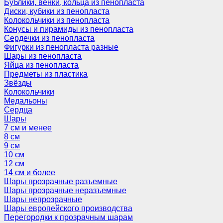
Бублики, венки, кольца из пенопласта
Диски, кубики из пенопласта
Колокольчики из пенопласта
Конусы и пирамиды из пенопласта
Сердечки из пенопласта
Фигурки из пенопласта разные
Шары из пенопласта
Яйца из пенопласта
Предметы из пластика
Звёзды
Колокольчики
Медальоны
Сердца
Шары
7 см и менее
8 см
9 см
10 см
12 см
14 см и более
Шары прозрачные разъемные
Шары прозрачные неразъемные
Шары непрозрачные
Шары европейского производства
Перегородки к прозрачным шарам