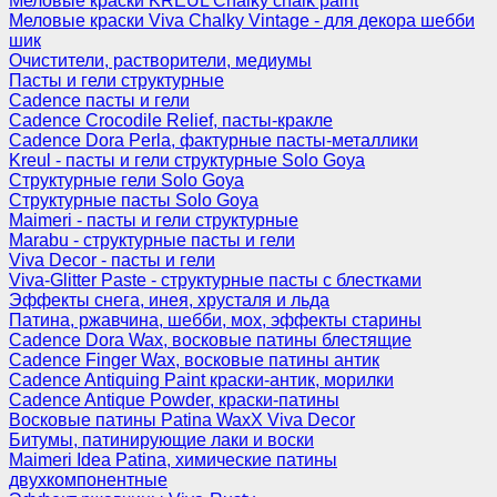
Меловые краски KREUL Chalky chalk paint
Меловые краски Viva Chalky Vintage - для декора шебби
шик
Очистители, растворители, медиумы
Пасты и гели структурные
Cadence пасты и гели
Cadence Crocodile Relief, пасты-кракле
Cadence Dora Perla, фактурные пасты-металлики
Kreul - пасты и гели структурные Solo Goya
Структурные гели Solo Goya
Структурные пасты Solo Goya
Maimeri - пасты и гели структурные
Marabu - структурные пасты и гели
Viva Decor - пасты и гели
Viva-Glitter Paste - структурные пасты с блестками
Эффекты снега, инея, хрусталя и льда
Патина, ржавчина, шебби, мох, эффекты старины
Cadence Dora Wax, восковые патины блестящие
Cadence Finger Wax, восковые патины антик
Сadence Antiquing Paint краски-антик, морилки
Cadence Antique Powder, краски-патины
Восковые патины Patina WaxX Viva Decor
Битумы, патинирующие лаки и воски
Maimeri Idea Patina, химические патины
двухкомпонентные