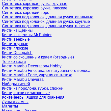
Синтетика, короткая ручка, круглые
Синтетика, короткая ручка, плоские
Синтетика, короткий ворс
Синтетика под колонок, длинная ручка, овальные
Синтетика под колонок, длинная ручка, круглые
Синтетика под колонок, длинная ручка, плоские
Кисти из щетины
Кисти из щетины Mr.Painter
Кисти веерные
Кисти круглые
Кисти плоские
Кисти Decopatch
Кисти со скошенным краем (отводные)
Тонкие кисти
Кисти Marabu Decoration&Hobby
Кисти Marabu Fino, аналог натурального волоса
Кисти Marabu Forte, упругая синтетика
Кисти Marabu Universal
Наборы кистей
Кисти из поролона, губки, спонжи
Кисти, стеки силиконовые
Контейнеры, ящики для хранения
Лупы и лампы
Магниты
Наждачки, абразивы