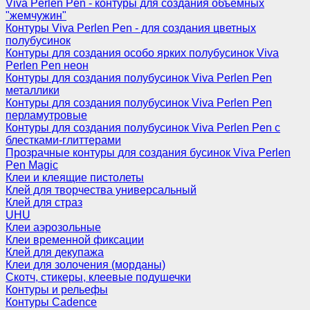
Viva Perlen Pen - контуры для создания объемных
"жемчужин"
Контуры Viva Perlen Pen - для создания цветных
полубусинок
Контуры для создания особо ярких полубусинок Viva
Perlen Pen неон
Контуры для создания полубусинок Viva Perlen Pen
металлики
Контуры для создания полубусинок Viva Perlen Pen
перламутровые
Контуры для создания полубусинок Viva Perlen Pen с
блестками-глиттерами
Прозрачные контуры для создания бусинок Viva Perlen
Pen Magic
Клеи и клеящие пистолеты
Клей для творчества универсальный
Клей для страз
UHU
Клеи аэрозольные
Клеи временной фиксации
Клей для декупажа
Клеи для золочения (морданы)
Скотч, стикеры, клеевые подушечки
Контуры и рельефы
Контуры Cadence