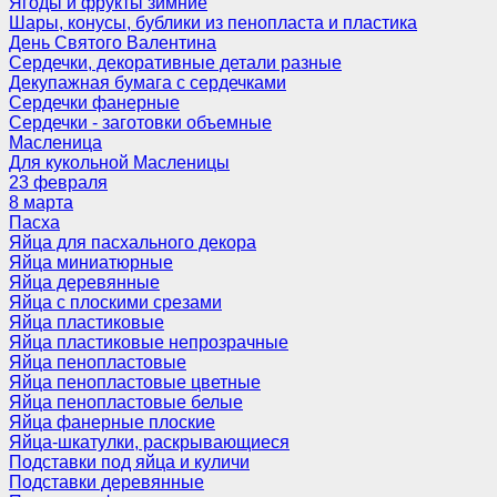
Ягоды и фрукты зимние
Шары, конусы, бублики из пенопласта и пластика
День Святого Валентина
Сердечки, декоративные детали разные
Декупажная бумага с сердечками
Сердечки фанерные
Сердечки - заготовки объемные
Масленица
Для кукольной Масленицы
23 февраля
8 марта
Пасха
Яйца для пасхального декора
Яйца миниатюрные
Яйца деревянные
Яйца с плоскими срезами
Яйца пластиковые
Яйца пластиковые непрозрачные
Яйца пенопластовые
Яйца пенопластовые цветные
Яйца пенопластовые белые
Яйца фанерные плоские
Яйца-шкатулки, раскрывающиеся
Подставки под яйца и куличи
Подставки деревянные