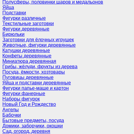
Полусферы, половинки шаров и медальонов
Яйца
Подставки
Фигурки различные
Текстильные заготовки
Фигурки деревянные
Бирюльки
Заготовки для ёлочных игрушек
Животные, фигурки деревянные
Катушки деревянные
Конфеты деревянные
Миниатюра деревянная
Грибы, жёлуди, фрукты из дерева
Посуда, ёмкости, хозтовары
Пуговицы деревянные
Яйца и подставки деревянные
Фигурки папье-маше и картон
Фигурки фанерные
Наборы фигурок
Новый Год и Рождество
Ангелы
Бабочки
Бытовые предметы, посуда
Домики, заборчики, окошки
Сад, огород, деревня