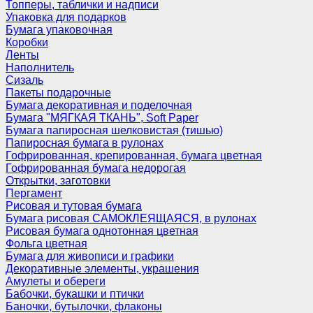
Топперы, таблички и надписи
Упаковка для подарков
Бумага упаковочная
Коробки
Ленты
Наполнитель
Сизаль
Пакеты подарочные
Бумага декоративная и поделочная
Бумага "МЯГКАЯ ТКАНЬ", Soft Paper
Бумага папиросная шелковистая (тишью)
Папиросная бумага в рулонах
Гофрированная, крепированная, бумага цветная
Гофрированная бумага недорогая
Открытки, заготовки
Пергамент
Рисовая и тутовая бумага
Бумага рисовая САМОКЛЕЯЩАЯСЯ, в рулонах
Рисовая бумага однотонная цветная
Фольга цветная
Бумага для живописи и графики
Декоративные элементы, украшения
Амулеты и обереги
Бабочки, букашки и птички
Баночки, бутылочки, флаконы