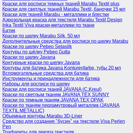
Краски для росписи темных тканей Marabu Textil plus
Краски для светлых тканей Marabu Textil, баночки 15 мл
Краски для тканей Marabu - металлики и блестки
Аэрозольная краска для текстиля Marabu Textil Design
Inka Textil Viva краски-металлики по ткани
Батик
Краски по шелку Marabu Silk, 50 мл
Дополнительные средства для росписи по шелку Marabu
Краски по шелку Pebeo Setasilk
Контуры по шёлку Pebeo Gutta
Краски по шелку Javana
Контурные краски по шелку Javana
Контуры для батика Javana Konturenfarbe, тубы 20 мл
Вспомогательные средства для батика
Инструменты и принадлежности для батика
Наборы для росписи по шелку
Краски для росписи тканей JAVANA (C.Kreul)
Краски по светлым тканям JAVANA TEX SUNNY
Краски по темным тканям JAVANA TEX OPAK
Краски по тканям перламутровый металлик (JAVANA
TEXTIL METALLIC)
Объемные контуры Marabu 3D-Liner
Средство для создания "бусин" на текстиле Viva Perlen
Pen
Трафареты для декора текстиля