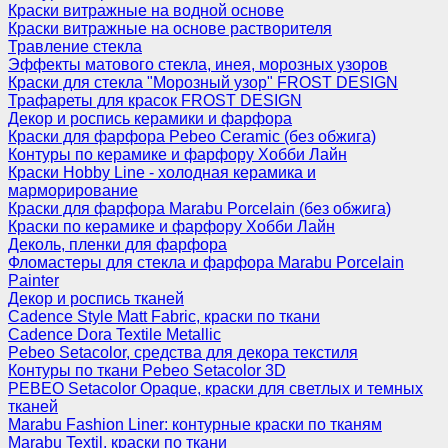
Краски витражные на водной основе
Краски витражные на основе растворителя
Травление стекла
Эффекты матового стекла, инея, морозных узоров
Краски для стекла "Морозный узор" FROST DESIGN
Трафареты для красок FROST DESIGN
Декор и роспись керамики и фарфора
Краски для фарфора Pebeo Ceramic (без обжига)
Контуры по керамике и фарфору Хобби Лайн
Краски Hobby Line - холодная керамика и
марморирование
Краски для фарфора Marabu Porcelain (без обжига)
Краски по керамике и фарфору Хобби Лайн
Деколь, пленки для фарфора
Фломастеры для стекла и фарфора Marabu Porcelain
Painter
Декор и роспись тканей
Cadence Style Matt Fabric, краски по ткани
Cadence Dora Textile Metallic
Pebeo Setacolor, средства для декора текстиля
Контуры по ткани Pebeo Setacolor 3D
PEBEO Setacolor Opaque, краски для светлых и темных
тканей
Marabu Fashion Liner: контурные краски по тканям
Marabu Textil, краски по ткани