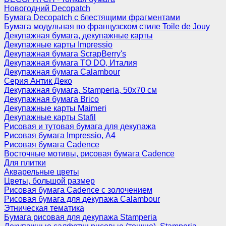
Новогодний Decopatch
Бумага Decopatch с блестящими фрагментами
Бумага модульная во французском стиле Toile de Jouy
Декупажная бумага, декупажные карты
Декупажные карты Impressio
Декупажная бумага ScrapBerry's
Декупажная бумага TO DO, Италия
Декупажная бумага Calambour
Серия Антик Деко
Декупажная бумага, Stamperia, 50х70 см
Декупажная бумага Brico
Декупажные карты Maimeri
Декупажные карты Stafil
Рисовая и тутовая бумага для декупажа
Рисовая бумага Impressio, А4
Рисовая бумага Cadence
Восточные мотивы, рисовая бумага Cadence
Для плитки
Акварельные цветы
Цветы, большой размер
Рисовая бумага Cadence c золочением
Рисовая бумага для декупажа Calambour
Этническая тематика
Бумага рисовая для декупажа Stamperia