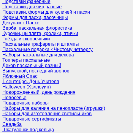
Подставки фанерные
Подставки для яиц разные
Подставки, формы для куличей и пасхи
Формы для пасхи, пасочницы
Декупаж к Пасхе
Верба, пасхальная флористика
Курочки, цыплята, кролики, птички
Гнёзда и скворечники
Пасхальные трафареты и штампы
Пасхальные подарки к Чистому четвергу
Наборы пасхальные для декора
Топперы пасхальные
Декор пасхальный разный
Выпускной, последний звонок
Яблочный Спас
1 сентября, День Учителя
Halloween (Хэллоуин)
Новорожденный, день рождения
Новоселье
Подарочные наборы
Наборы для валяния на пенопласте (игрушки)
Наборы для изготовления светильников
Подарочные сертификаты
Свадьба
Шкатулочки под кольца