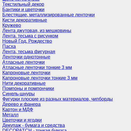
Текстильный декор
Бантики и цветочки
Блестящие, металлизированные ленточки
Кисти декоративные
Кружево
Лента джутовая, из мешковины
Лента, тесьма с рисунком
Новый Год, Рождество
Пасха
Лента, тесьма фигурная
Ленточки однотонные
Атласные ленточки
Атласные ленточки тонкие 3 мм
Капроновые ленточки
Капроновые ленточки тонкие 3 мм
Нити декоративные
Помпоны и помпончики
Синель-шнуры
Фигурки плоские из разных материалов, чипборды
Дерево и фанера
Картон и МДФ
Металл
Цветочки и ягодки
Декупаж - бумага и средства
DECOPATCH - тонкая бумага