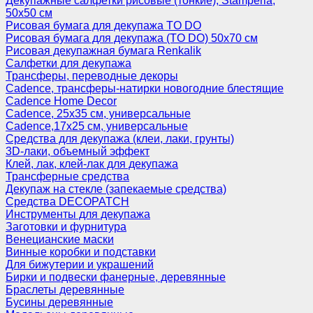
Декупажные салфетки рисовые (тонкие), Stamperia,
50х50 см
Рисовая бумага для декупажа TO DO
Рисовая бумага для декупажа (TO DO) 50х70 см
Рисовая декупажная бумага Renkalik
Салфетки для декупажа
Трансферы, переводные декоры
Cadence, трансферы-натирки новогодние блестящие
Cadence Home Decor
Cadence, 25х35 см, универсальные
Cadence,17х25 см, универсальные
Средства для декупажа (клеи, лаки, грунты)
3D-лаки, объемный эффект
Клей, лак, клей-лак для декупажа
Трансферные средства
Декупаж на стекле (запекаемые средства)
Средства DECOPATCH
Инструменты для декупажа
Заготовки и фурнитура
Венецианские маски
Винные коробки и подставки
Для бижутерии и украшений
Бирки и подвески фанерные, деревянные
Браслеты деревянные
Бусины деревянные