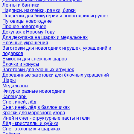
Ленты и бантики
Надписи, наклейки, рамки, бирки
Подвески для бижутерии и новогодних игрушек
Пуговицы новогодние
Прочее новогоднее
Декупаж к Новому Году
Для декупажа на шарах и медальонах
Ёлочные украшения
Заготовки для новогодних игрушек, украшений и
подарков
Емкости для снежных шаров
Ёлочки и конусы
Заготовки для ёлочных игрушек
Деревянные заготовки для ёлочных украшений
Шары
Медальоны
Фигурки разные новогодние
Календари
Снег, иней, лёд
Снег, иней, лёд в баллончиках
Краски для морозного узора
Иней и снег - структурные пасты и гели
Лёд - кристаллы и кубики
Снег в хлопьях и шариках