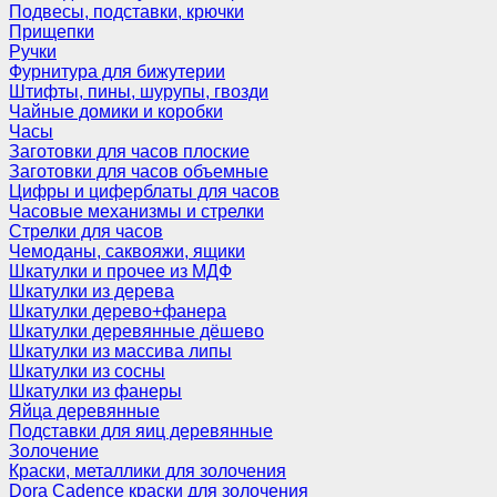
Подвесы, подставки, крючки
Прищепки
Ручки
Фурнитура для бижутерии
Штифты, пины, шурупы, гвозди
Чайные домики и коробки
Часы
Заготовки для часов плоские
Заготовки для часов объемные
Цифры и циферблаты для часов
Часовые механизмы и стрелки
Стрелки для часов
Чемоданы, саквояжи, ящики
Шкатулки и прочее из МДФ
Шкатулки из дерева
Шкатулки дерево+фанера
Шкатулки деревянные дёшево
Шкатулки из массива липы
Шкатулки из сосны
Шкатулки из фанеры
Яйца деревянные
Подставки для яиц деревянные
Золочение
Краски, металлики для золочения
Dora Cadence краски для золочения