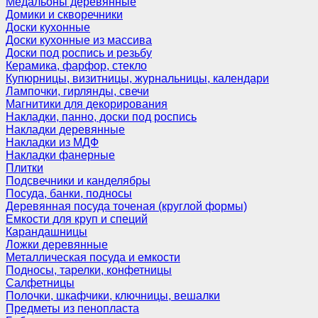
Медальоны деревянные
Домики и скворечники
Доски кухонные
Доски кухонные из массива
Доски под роспись и резьбу
Керамика, фарфор, стекло
Купюрницы, визитницы, журнальницы, календари
Лампочки, гирлянды, свечи
Магнитики для декорирования
Накладки, панно, доски под роспись
Накладки деревянные
Накладки из МДФ
Накладки фанерные
Плитки
Подсвечники и канделябры
Посуда, банки, подносы
Деревянная посуда точеная (круглой формы)
Емкости для круп и специй
Карандашницы
Ложки деревянные
Металлическая посуда и емкости
Подносы, тарелки, конфетницы
Салфетницы
Полочки, шкафчики, ключницы, вешалки
Предметы из пенопласта