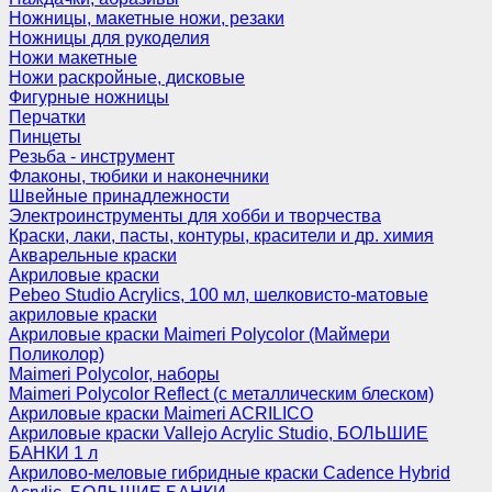
Ножницы, макетные ножи, резаки
Ножницы для рукоделия
Ножи макетные
Ножи раскройные, дисковые
Фигурные ножницы
Перчатки
Пинцеты
Резьба - инструмент
Флаконы, тюбики и наконечники
Швейные принадлежности
Электроинструменты для хобби и творчества
Краски, лаки, пасты, контуры, красители и др. химия
Акварельные краски
Акриловые краски
Pebeo Studio Acrylics, 100 мл, шелковисто-матовые
акриловые краски
Акриловые краски Maimeri Polycolor (Маймери
Поликолор)
Maimeri Polycolor, наборы
Maimeri Polycolor Reflect (с металлическим блеском)
Акриловые краски Maimeri ACRILICO
Акриловые краски Vallejo Acrylic Studio, БОЛЬШИЕ
БАНКИ 1 л
Акрилово-меловые гибридные краски Cadence Hybrid