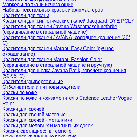
Маркеры по ткани исчезающие
Наборы текстильных красок и фломастеров
Красители для ткани
Красители для синтетических тканей Jacquard iDYE POLY
Красители для тканей Javana Waschmaschinefarbe
(окрашивание в стиральной машине)
Красители для тканей JAVANA, холодное крашение (30°
С)
Красители для тканей Marabu Easy Color (ручное
окрашивание)
Красители для тканей Marabu Fashion Color
(окрашивание в стиральной машине и вручную)
Красители для шелка Javana Batik, горячего крашения
(50-95° С)
Красители универсальные
Отбеливатели и пятновыводители
Краски по коже
Краски по коже и кожзаменителю Cadence Leather Vogue
Paint
Краски для свечей
Краски для свечей матовые
Краски для свечей - металлики
Краски для меловых и магнитных досок
Краски, светящиеся в темноте
Лаки, воск, финишные покрытия