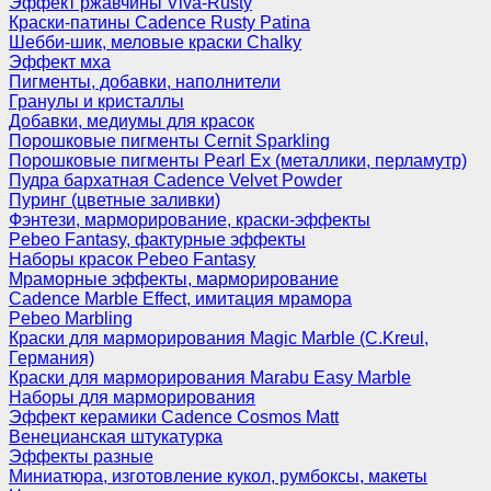
Эффект ржавчины Viva-Rusty
Краски-патины Cadence Rusty Patina
Шебби-шик, меловые краски Chalky
Эффект мха
Пигменты, добавки, наполнители
Гранулы и кристаллы
Добавки, медиумы для красок
Порошковые пигменты Cernit Sparkling
Порошковые пигменты Pearl Ex (металлики, перламутр)
Пудра бархатная Cadence Velvet Powder
Пуринг (цветные заливки)
Фэнтези, марморирование, краски-эффекты
Pebeo Fantasy, фактурные эффекты
Наборы красок Pebeo Fantasy
Мраморные эффекты, марморирование
Cadence Marble Effect, имитация мрамора
Pebeo Marbling
Краски для марморирования Magic Marble (C.Kreul,
Германия)
Краски для марморирования Marabu Easy Marble
Наборы для марморирования
Эффект керамики Cadence Cosmos Matt
Венецианская штукатурка
Эффекты разные
Миниатюра, изготовление кукол, румбоксы, макеты