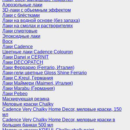
Аэрозольные лаки
3D-лаки с объемным эффектом
Лаки с блёстками
Лаки на водной основе (без запаха)
Лаки на смолах и растворителях
Лаки спиртовые
Эпоксидные лаки
Воск
Лаки Cadence
Цветные лаки Cadence Colouron
Лаки Darwi и CERNIT
Лаки DECOPATCH
Лаки Феррарио (Ferrario, Италия)
Лаки-гели цветные Gloss Shine Ferrario
Лаки C.Kreul, Германия
Лаки Маймери (Maimeri, Италия)
Лаки Marabu (Германия)
Лаки Pebeo
Маскирующая резина
Меловые краски Chalky
Cadence Very Chalky Home Decor, меловые краски, 150
мл
Cadence Very Chalky Home Decor, меловые краски в
больших банках 500 мл