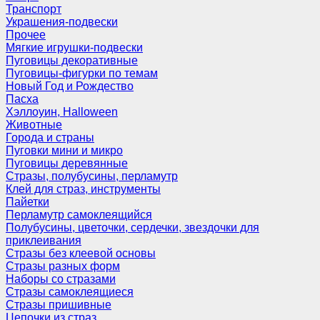
Транспорт
Украшения-подвески
Прочее
Мягкие игрушки-подвески
Пуговицы декоративные
Пуговицы-фигурки по темам
Новый Год и Рождество
Пасха
Хэллоуин, Halloween
Животные
Города и страны
Пуговки мини и микро
Пуговицы деревянные
Стразы, полубусины, перламутр
Клей для страз, инструменты
Пайетки
Перламутр самоклеящийся
Полубусины, цветочки, сердечки, звездочки для
приклеивания
Стразы без клеевой основы
Стразы разных форм
Наборы со стразами
Стразы самоклеящиеся
Стразы пришивные
Цепочки из страз