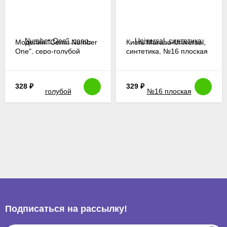
Моделин "Cernit Number
Кисть Marabu-Universal,
One", серо-голубой
синтетика, №16 плоская
328
₽
329
₽
Подписаться на рассылкy!