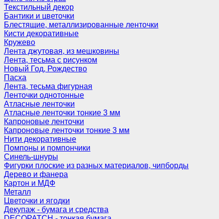
Текстильный декор
Бантики и цветочки
Блестящие, металлизированные ленточки
Кисти декоративные
Кружево
Лента джутовая, из мешковины
Лента, тесьма с рисунком
Новый Год, Рождество
Пасха
Лента, тесьма фигурная
Ленточки однотонные
Атласные ленточки
Атласные ленточки тонкие 3 мм
Капроновые ленточки
Капроновые ленточки тонкие 3 мм
Нити декоративные
Помпоны и помпончики
Синель-шнуры
Фигурки плоские из разных материалов, чипборды
Дерево и фанера
Картон и МДФ
Металл
Цветочки и ягодки
Декупаж - бумага и средства
DECOPATCH - тонкая бумага