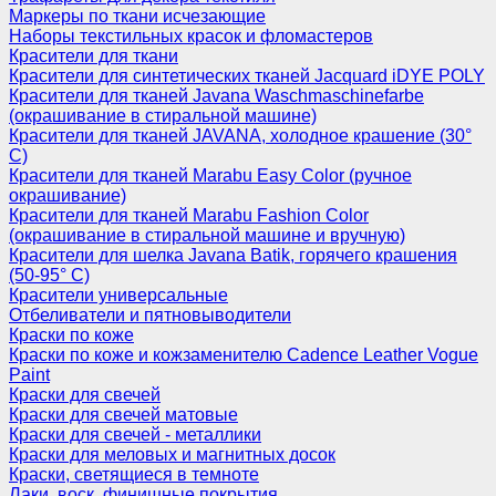
Маркеры по ткани исчезающие
Наборы текстильных красок и фломастеров
Красители для ткани
Красители для синтетических тканей Jacquard iDYE POLY
Красители для тканей Javana Waschmaschinefarbe
(окрашивание в стиральной машине)
Красители для тканей JAVANA, холодное крашение (30°
С)
Красители для тканей Marabu Easy Color (ручное
окрашивание)
Красители для тканей Marabu Fashion Color
(окрашивание в стиральной машине и вручную)
Красители для шелка Javana Batik, горячего крашения
(50-95° С)
Красители универсальные
Отбеливатели и пятновыводители
Краски по коже
Краски по коже и кожзаменителю Cadence Leather Vogue
Paint
Краски для свечей
Краски для свечей матовые
Краски для свечей - металлики
Краски для меловых и магнитных досок
Краски, светящиеся в темноте
Лаки, воск, финишные покрытия