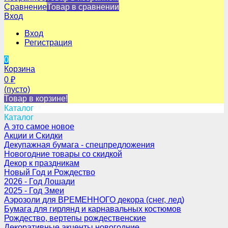
Сравнение
Товар в сравнении
Вход
Вход
Регистрация
0
Корзина
0
₽
(пусто)
Товар в корзине!
Каталог
Каталог
А это самое новое
Акции и Скидки
Декупажная бумага - спецпредложения
Новогодние товары со скидкой
Декор к праздникам
Новый Год и Рождество
2026 - Год Лошади
2025 - Год Змеи
Аэрозоли для ВРЕМЕННОГО декора (снег, лед)
Бумага для гирлянд и карнавальных костюмов
Рождество, вертепы рождественские
Декоративные акценты новогодние