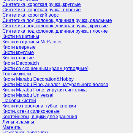
Синтетика, короткая ручка, круглые
Синтетика, короткая ручка, плоские
Синтетика, короткий ворс
Синтетика под колонок, длинная ручка, овальные
Синтетика под колонок, длинная ручка, круглые
Синтетика под колонок, длинная ручка, плоские
Кисти из щетины
Кисти из щетины Mr.Painter
Кисти веерные
Кисти круглые
Кисти плоские
Кисти Decopatch
Кисти со скошенным краем (отводные)
Тонкие кисти
Кисти Marabu Decoration&Hobby
Кисти Marabu Fino, аналог натурального волоса
Кисти Marabu Forte, упругая синтетика
Кисти Marabu Universal
Наборы кистей
Кисти из поролона, губки, спонжи
Кисти, стеки силиконовые
Контейнеры, ящики для хранения
Лупы и лампы
Магниты
Наждачки, абразивы