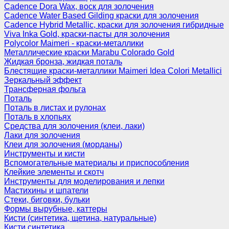
Cadence Dora Wax, воск для золочения
Cadence Water Based Gilding краски для золочения
Cadence Hybrid Metallic, краски для золочения гибридные
Viva Inka Gold, краски-пасты для золочения
Polycolor Maimeri - краски-металлики
Металлические краски Marabu Colorado Gold
Жидкая бронза, жидкая поталь
Блестящие краски-металлики Maimeri Idea Colori Metallici
Зеркальный эффект
Трансферная фольга
Поталь
Поталь в листах и рулонах
Поталь в хлопьях
Средства для золочения (клеи, лаки)
Лаки для золочения
Клеи для золочения (морданы)
Инструменты и кисти
Вспомогательные материалы и приспособления
Клейкие элементы и скотч
Инструменты для моделирования и лепки
Мастихины и шпатели
Стеки, биговки, бульки
Формы вырубные, каттеры
Кисти (синтетика, щетина, натуральные)
Кисти синтетика