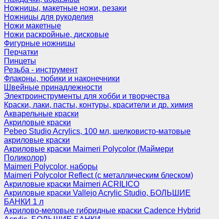
Ножницы, макетные ножи, резаки
Ножницы для рукоделия
Ножи макетные
Ножи раскройные, дисковые
Фигурные ножницы
Перчатки
Пинцеты
Резьба - инструмент
Флаконы, тюбики и наконечники
Швейные принадлежности
Электроинструменты для хобби и творчества
Краски, лаки, пасты, контуры, красители и др. химия
Акварельные краски
Акриловые краски
Pebeo Studio Acrylics, 100 мл, шелковисто-матовые
акриловые краски
Акриловые краски Maimeri Polycolor (Маймери
Поликолор)
Maimeri Polycolor, наборы
Maimeri Polycolor Reflect (с металлическим блеском)
Акриловые краски Maimeri ACRILICO
Акриловые краски Vallejo Acrylic Studio, БОЛЬШИЕ
БАНКИ 1 л
Акрилово-меловые гибридные краски Cadence Hybrid