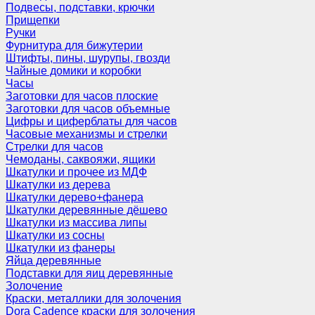
Подвесы, подставки, крючки
Прищепки
Ручки
Фурнитура для бижутерии
Штифты, пины, шурупы, гвозди
Чайные домики и коробки
Часы
Заготовки для часов плоские
Заготовки для часов объемные
Цифры и циферблаты для часов
Часовые механизмы и стрелки
Стрелки для часов
Чемоданы, саквояжи, ящики
Шкатулки и прочее из МДФ
Шкатулки из дерева
Шкатулки дерево+фанера
Шкатулки деревянные дёшево
Шкатулки из массива липы
Шкатулки из сосны
Шкатулки из фанеры
Яйца деревянные
Подставки для яиц деревянные
Золочение
Краски, металлики для золочения
Dora Cadence краски для золочения