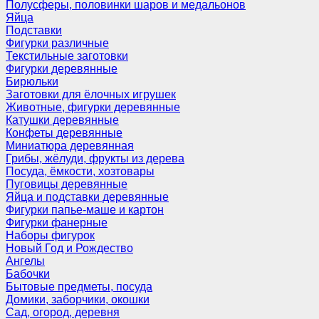
Полусферы, половинки шаров и медальонов
Яйца
Подставки
Фигурки различные
Текстильные заготовки
Фигурки деревянные
Бирюльки
Заготовки для ёлочных игрушек
Животные, фигурки деревянные
Катушки деревянные
Конфеты деревянные
Миниатюра деревянная
Грибы, жёлуди, фрукты из дерева
Посуда, ёмкости, хозтовары
Пуговицы деревянные
Яйца и подставки деревянные
Фигурки папье-маше и картон
Фигурки фанерные
Наборы фигурок
Новый Год и Рождество
Ангелы
Бабочки
Бытовые предметы, посуда
Домики, заборчики, окошки
Сад, огород, деревня