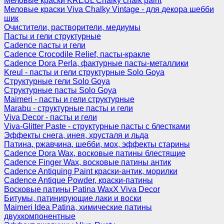
Меловые краски KREUL Chalky chalk paint
Меловые краски Viva Chalky Vintage - для декора шебби
шик
Очистители, растворители, медиумы
Пасты и гели структурные
Cadence пасты и гели
Cadence Crocodile Relief, пасты-кракле
Cadence Dora Perla, фактурные пасты-металлики
Kreul - пасты и гели структурные Solo Goya
Структурные гели Solo Goya
Структурные пасты Solo Goya
Maimeri - пасты и гели структурные
Marabu - структурные пасты и гели
Viva Decor - пасты и гели
Viva-Glitter Paste - структурные пасты с блестками
Эффекты снега, инея, хрусталя и льда
Патина, ржавчина, шебби, мох, эффекты старины
Cadence Dora Wax, восковые патины блестящие
Cadence Finger Wax, восковые патины антик
Сadence Antiquing Paint краски-антик, морилки
Cadence Antique Powder, краски-патины
Восковые патины Patina WaxX Viva Decor
Битумы, патинирующие лаки и воски
Maimeri Idea Patina, химические патины
двухкомпонентные