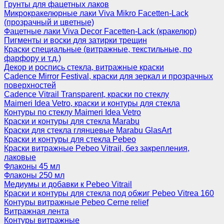
Грунты для фацетных лаков
Микрокракелюрные лаки Viva Mikro Facetten-Lack
(прозрачный и цветные)
Фацетные лаки Viva Decor Facetten-Lack (кракелюр)
Пигменты и воски для затирки трещин
Краски специальные (витражные, текстильные, по
фарфору и т.д.)
Декор и роспись стекла, витражные краски
Cadence Mirror Festival, краски для зеркал и прозрачных
поверхностей
Cadence Vitrail Transparent, краски по стеклу
Maimeri Idea Vetro, краски и контуры для стекла
Контуры по стеклу Maimeri Idea Vetro
Краски и контуры для стекла Marabu
Краски для стекла глянцевые Marabu GlasArt
Краски и контуры для стекла Pebeo
Краски витражные Pebeo Vitrail, без закрепления,
лаковые
Флаконы 45 мл
Флаконы 250 мл
Медиумы и добавки к Pebeo Vitrail
Краски и контуры для стекла под обжиг Pebeo Vitrea 160
Контуры витражные Pebeo Cerne relief
Витражная лента
Контуры витражные