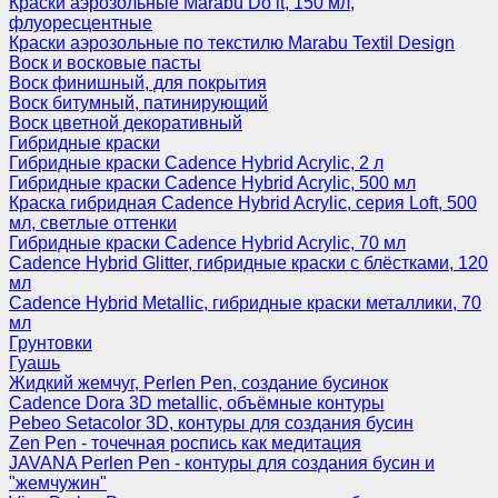
Краски аэрозольные Marabu Do it, 150 мл,
флуоресцентные
Краски аэрозольные по текстилю Marabu Textil Design
Воск и восковые пасты
Воск финишный, для покрытия
Воск битумный, патинирующий
Воск цветной декоративный
Гибридные краски
Гибридные краски Cadence Hybrid Acrylic, 2 л
Гибридные краски Cadence Hybrid Acrylic, 500 мл
Краска гибридная Cadence Hybrid Acrylic, серия Loft, 500
мл, светлые оттенки
Гибридные краски Cadence Hybrid Acrylic, 70 мл
Cadence Hybrid Glitter, гибридные краски с блёстками, 120
мл
Cadence Hybrid Metallic, гибридные краски металлики, 70
мл
Грунтовки
Гуашь
Жидкий жемчуг, Perlen Pen, создание бусинок
Cadence Dora 3D metallic, объёмные контуры
Pebeo Setacolor 3D, контуры для создания бусин
Zen Pen - точечная роспись как медитация
JAVANA Perlen Pen - контуры для создания бусин и
"жемчужин"