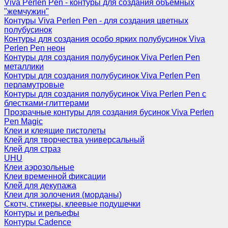
Viva Perlen Pen - контуры для создания объемных
"жемчужин"
Контуры Viva Perlen Pen - для создания цветных
полубусинок
Контуры для создания особо ярких полубусинок Viva
Perlen Pen неон
Контуры для создания полубусинок Viva Perlen Pen
металлики
Контуры для создания полубусинок Viva Perlen Pen
перламутровые
Контуры для создания полубусинок Viva Perlen Pen с
блестками-глиттерами
Прозрачные контуры для создания бусинок Viva Perlen
Pen Magic
Клеи и клеящие пистолеты
Клей для творчества универсальный
Клей для страз
UHU
Клеи аэрозольные
Клеи временной фиксации
Клей для декупажа
Клеи для золочения (морданы)
Скотч, стикеры, клеевые подушечки
Контуры и рельефы
Контуры Cadence