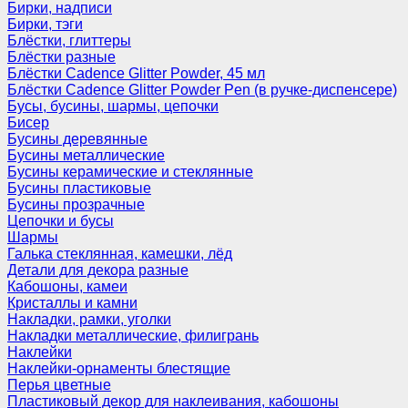
Бирки, надписи
Бирки, тэги
Блёстки, глиттеры
Блёстки разные
Блёстки Cadence Glitter Powder, 45 мл
Блёстки Cadence Glitter Powder Pen (в ручке-диспенсере)
Бусы, бусины, шармы, цепочки
Бисер
Бусины деревянные
Бусины металлические
Бусины керамические и стеклянные
Бусины пластиковые
Бусины прозрачные
Цепочки и бусы
Шармы
Галька стеклянная, камешки, лёд
Детали для декора разные
Кабошоны, камеи
Кристаллы и камни
Накладки, рамки, уголки
Накладки металлические, филигрань
Наклейки
Наклейки-орнаменты блестящие
Перья цветные
Пластиковый декор для наклеивания, кабошоны