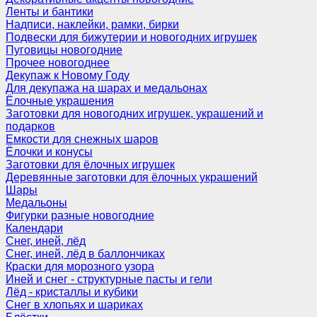
Ленты и бантики
Надписи, наклейки, рамки, бирки
Подвески для бижутерии и новогодних игрушек
Пуговицы новогодние
Прочее новогоднее
Декупаж к Новому Году
Для декупажа на шарах и медальонах
Ёлочные украшения
Заготовки для новогодних игрушек, украшений и
подарков
Емкости для снежных шаров
Ёлочки и конусы
Заготовки для ёлочных игрушек
Деревянные заготовки для ёлочных украшений
Шары
Медальоны
Фигурки разные новогодние
Календари
Снег, иней, лёд
Снег, иней, лёд в баллончиках
Краски для морозного узора
Иней и снег - структурные пасты и гели
Лёд - кристаллы и кубики
Снег в хлопьях и шариках