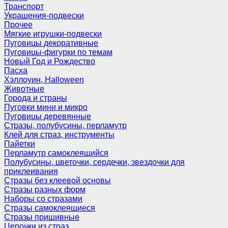
Транспорт
Украшения-подвески
Прочее
Мягкие игрушки-подвески
Пуговицы декоративные
Пуговицы-фигурки по темам
Новый Год и Рождество
Пасха
Хэллоуин, Halloween
Животные
Города и страны
Пуговки мини и микро
Пуговицы деревянные
Стразы, полубусины, перламутр
Клей для страз, инструменты
Пайетки
Перламутр самоклеящийся
Полубусины, цветочки, сердечки, звездочки для
приклеивания
Стразы без клеевой основы
Стразы разных форм
Наборы со стразами
Стразы самоклеящиеся
Стразы пришивные
Цепочки из страз