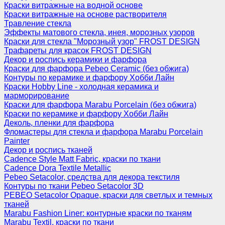
Краски витражные на водной основе
Краски витражные на основе растворителя
Травление стекла
Эффекты матового стекла, инея, морозных узоров
Краски для стекла "Морозный узор" FROST DESIGN
Трафареты для красок FROST DESIGN
Декор и роспись керамики и фарфора
Краски для фарфора Pebeo Ceramic (без обжига)
Контуры по керамике и фарфору Хобби Лайн
Краски Hobby Line - холодная керамика и
марморирование
Краски для фарфора Marabu Porcelain (без обжига)
Краски по керамике и фарфору Хобби Лайн
Деколь, пленки для фарфора
Фломастеры для стекла и фарфора Marabu Porcelain
Painter
Декор и роспись тканей
Cadence Style Matt Fabric, краски по ткани
Cadence Dora Textile Metallic
Pebeo Setacolor, средства для декора текстиля
Контуры по ткани Pebeo Setacolor 3D
PEBEO Setacolor Opaque, краски для светлых и темных
тканей
Marabu Fashion Liner: контурные краски по тканям
Marabu Textil, краски по ткани