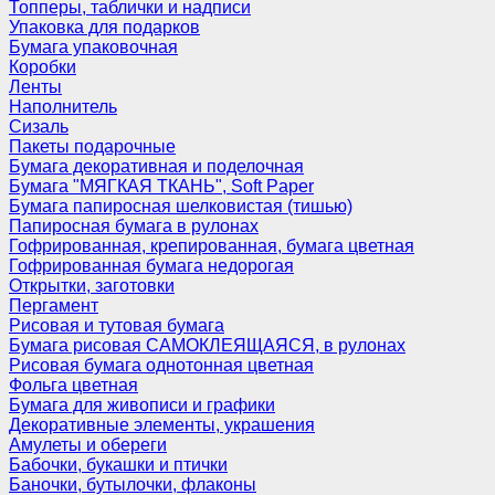
Топперы, таблички и надписи
Упаковка для подарков
Бумага упаковочная
Коробки
Ленты
Наполнитель
Сизаль
Пакеты подарочные
Бумага декоративная и поделочная
Бумага "МЯГКАЯ ТКАНЬ", Soft Paper
Бумага папиросная шелковистая (тишью)
Папиросная бумага в рулонах
Гофрированная, крепированная, бумага цветная
Гофрированная бумага недорогая
Открытки, заготовки
Пергамент
Рисовая и тутовая бумага
Бумага рисовая САМОКЛЕЯЩАЯСЯ, в рулонах
Рисовая бумага однотонная цветная
Фольга цветная
Бумага для живописи и графики
Декоративные элементы, украшения
Амулеты и обереги
Бабочки, букашки и птички
Баночки, бутылочки, флаконы