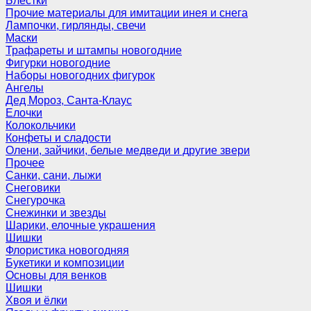
Блёстки
Прочие материалы для имитации инея и снега
Лампочки, гирлянды, свечи
Маски
Трафареты и штампы новогодние
Фигурки новогодние
Наборы новогодних фигурок
Ангелы
Дед Мороз, Санта-Клаус
Елочки
Колокольчики
Конфеты и сладости
Олени, зайчики, белые медведи и другие звери
Прочее
Санки, сани, лыжи
Снеговики
Снегурочка
Снежинки и звезды
Шарики, елочные украшения
Шишки
Флористика новогодняя
Букетики и композиции
Основы для венков
Шишки
Хвоя и ёлки