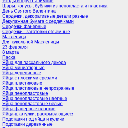
Ягоды и фрукты зимние
Шары, конусы, бублики из пенопласта и пластика
День Святого Валентина
Сердечки, декоративные детали разные
Декупажная бумага с сердечками
Сердечки фанерные
Сердечки - заготовки объемные
Масленица
Для кукольной Масленицы
23 февраля
8 марта
Пасха
Яйца для пасхального декора
Яйца миниатюрные
Яйца деревянные
Яйца с плоскими срезами
Яйца пластиковые
Яйца пластиковые непрозрачные
Яйца пенопластовые
Яйца пенопластовые цветные
Яйца пенопластовые белые
Яйца фанерные плоские
Яйца-шкатулки, раскрывающиеся
Подставки под яйца и куличи
Подставки деревянные