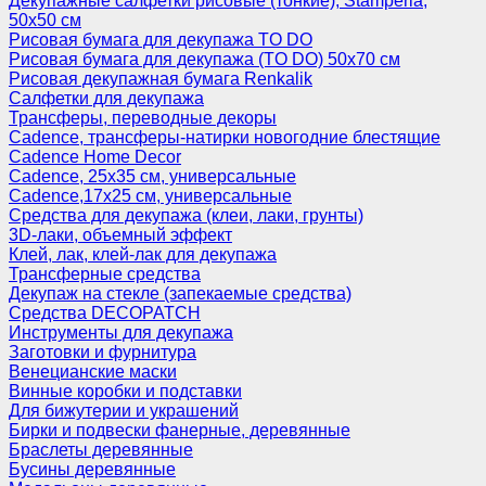
Декупажные салфетки рисовые (тонкие), Stamperia,
50х50 см
Рисовая бумага для декупажа TO DO
Рисовая бумага для декупажа (TO DO) 50х70 см
Рисовая декупажная бумага Renkalik
Салфетки для декупажа
Трансферы, переводные декоры
Cadence, трансферы-натирки новогодние блестящие
Cadence Home Decor
Cadence, 25х35 см, универсальные
Cadence,17х25 см, универсальные
Средства для декупажа (клеи, лаки, грунты)
3D-лаки, объемный эффект
Клей, лак, клей-лак для декупажа
Трансферные средства
Декупаж на стекле (запекаемые средства)
Средства DECOPATCH
Инструменты для декупажа
Заготовки и фурнитура
Венецианские маски
Винные коробки и подставки
Для бижутерии и украшений
Бирки и подвески фанерные, деревянные
Браслеты деревянные
Бусины деревянные