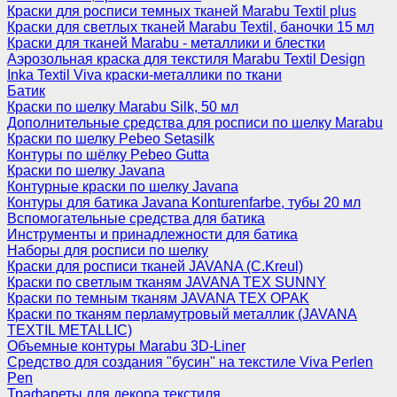
Краски для росписи темных тканей Marabu Textil plus
Краски для светлых тканей Marabu Textil, баночки 15 мл
Краски для тканей Marabu - металлики и блестки
Аэрозольная краска для текстиля Marabu Textil Design
Inka Textil Viva краски-металлики по ткани
Батик
Краски по шелку Marabu Silk, 50 мл
Дополнительные средства для росписи по шелку Marabu
Краски по шелку Pebeo Setasilk
Контуры по шёлку Pebeo Gutta
Краски по шелку Javana
Контурные краски по шелку Javana
Контуры для батика Javana Konturenfarbe, тубы 20 мл
Вспомогательные средства для батика
Инструменты и принадлежности для батика
Наборы для росписи по шелку
Краски для росписи тканей JAVANA (C.Kreul)
Краски по светлым тканям JAVANA TEX SUNNY
Краски по темным тканям JAVANA TEX OPAK
Краски по тканям перламутровый металлик (JAVANA
TEXTIL METALLIC)
Объемные контуры Marabu 3D-Liner
Средство для создания "бусин" на текстиле Viva Perlen
Pen
Трафареты для декора текстиля