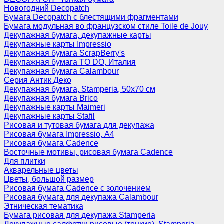
Новогодний Decopatch
Бумага Decopatch с блестящими фрагментами
Бумага модульная во французском стиле Toile de Jouy
Декупажная бумага, декупажные карты
Декупажные карты Impressio
Декупажная бумага ScrapBerry's
Декупажная бумага TO DO, Италия
Декупажная бумага Calambour
Серия Антик Деко
Декупажная бумага, Stamperia, 50х70 см
Декупажная бумага Brico
Декупажные карты Maimeri
Декупажные карты Stafil
Рисовая и тутовая бумага для декупажа
Рисовая бумага Impressio, А4
Рисовая бумага Cadence
Восточные мотивы, рисовая бумага Cadence
Для плитки
Акварельные цветы
Цветы, большой размер
Рисовая бумага Cadence c золочением
Рисовая бумага для декупажа Calambour
Этническая тематика
Бумага рисовая для декупажа Stamperia