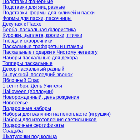
Подставки фанерные
Подставки для яиц разные
Подставки, формы для куличей и пасхи
Формы для пасхи, пасочницы
Декупаж к Пасхе
Верба, пасхальная флористика
Курочки, цыплята, кролики, птички
Гнёзда и скворечники
Пасхальные трафареты и штампы
Пасхальные подарки к Чистому четвергу
Наборы пасхальные для декора
Топперы пасхальные
Декор пасхальный разный
Выпускной, последний звонок
Яблочный Спас
1 сентября, День Учителя
Halloween (Хэллоуин)
Новорожденный, день рождения
Новоселье
Подарочные наборы
Наборы для валяния на пенопласте (игрушки)
Наборы для изготовления светильников
Подарочные сертификаты
Свадьба
Шкатулочки под кольца