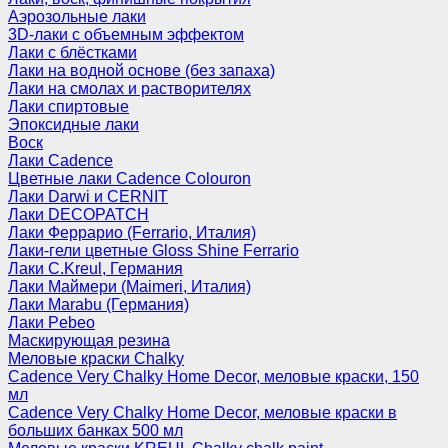
Аэрозольные лаки
3D-лаки с объемным эффектом
Лаки с блёстками
Лаки на водной основе (без запаха)
Лаки на смолах и растворителях
Лаки спиртовые
Эпоксидные лаки
Воск
Лаки Cadence
Цветные лаки Cadence Colouron
Лаки Darwi и CERNIT
Лаки DECOPATCH
Лаки Феррарио (Ferrario, Италия)
Лаки-гели цветные Gloss Shine Ferrario
Лаки C.Kreul, Германия
Лаки Маймери (Maimeri, Италия)
Лаки Marabu (Германия)
Лаки Pebeo
Маскирующая резина
Меловые краски Chalky
Cadence Very Chalky Home Decor, меловые краски, 150
мл
Cadence Very Chalky Home Decor, меловые краски в
больших банках 500 мл