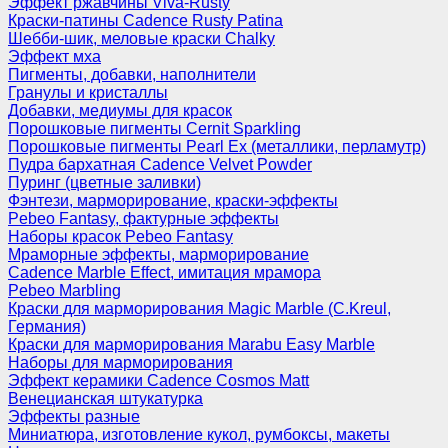
Эффект ржавчины Viva-Rusty
Краски-патины Cadence Rusty Patina
Шебби-шик, меловые краски Chalky
Эффект мха
Пигменты, добавки, наполнители
Гранулы и кристаллы
Добавки, медиумы для красок
Порошковые пигменты Cernit Sparkling
Порошковые пигменты Pearl Ex (металлики, перламутр)
Пудра бархатная Cadence Velvet Powder
Пуринг (цветные заливки)
Фэнтези, марморирование, краски-эффекты
Pebeo Fantasy, фактурные эффекты
Наборы красок Pebeo Fantasy
Мраморные эффекты, марморирование
Cadence Marble Effect, имитация мрамора
Pebeo Marbling
Краски для марморирования Magic Marble (C.Kreul,
Германия)
Краски для марморирования Marabu Easy Marble
Наборы для марморирования
Эффект керамики Cadence Cosmos Matt
Венецианская штукатурка
Эффекты разные
Миниатюра, изготовление кукол, румбоксы, макеты