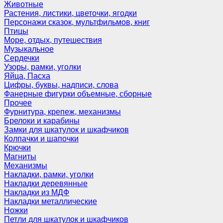
Животные
Растения, листики, цветочки, ягодки
Персонажи сказок, мультфильмов, книг
Птицы
Море, отдых, путешествия
Музыкальное
Сердечки
Узоры, рамки, уголки
Яйца, Пасха
Цифры, буквы, надписи, слова
Фанерные фигурки объемные, сборные
Прочее
Фурнитура, крепеж, механизмы
Брелоки и карабины
Замки для шкатулок и шкафчиков
Колпачки и шапочки
Крючки
Магниты
Механизмы
Накладки, рамки, уголки
Накладки деревянные
Накладки из МДФ
Накладки металлические
Ножки
Петли для шкатулок и шкафчиков