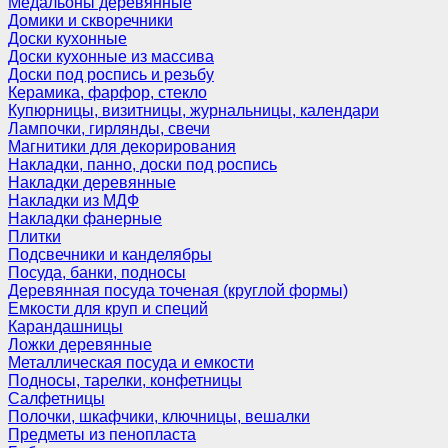
Медальоны деревянные
Домики и скворечники
Доски кухонные
Доски кухонные из массива
Доски под роспись и резьбу
Керамика, фарфор, стекло
Купюрницы, визитницы, журнальницы, календари
Лампочки, гирлянды, свечи
Магнитики для декорирования
Накладки, панно, доски под роспись
Накладки деревянные
Накладки из МДФ
Накладки фанерные
Плитки
Подсвечники и канделябры
Посуда, банки, подносы
Деревянная посуда точеная (круглой формы)
Емкости для круп и специй
Карандашницы
Ложки деревянные
Металлическая посуда и емкости
Подносы, тарелки, конфетницы
Салфетницы
Полочки, шкафчики, ключницы, вешалки
Предметы из пенопласта