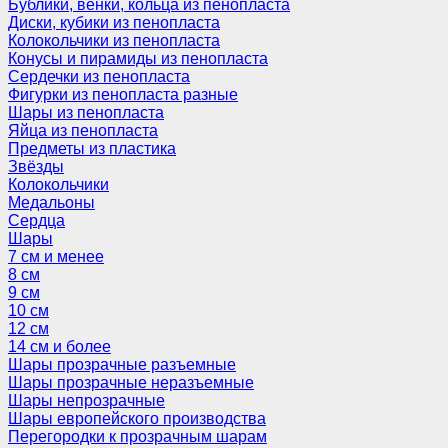
Бублики, венки, кольца из пенопласта
Диски, кубики из пенопласта
Колокольчики из пенопласта
Конусы и пирамиды из пенопласта
Сердечки из пенопласта
Фигурки из пенопласта разные
Шары из пенопласта
Яйца из пенопласта
Предметы из пластика
Звёзды
Колокольчики
Медальоны
Сердца
Шары
7 см и менее
8 см
9 см
10 см
12 см
14 см и более
Шары прозрачные разъемные
Шары прозрачные неразъемные
Шары непрозрачные
Шары европейского производства
Перегородки к прозрачным шарам