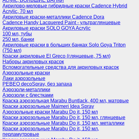
Acrylic, БОЛЬШИЕ БАНКИ
Акрилово-меловые гибридные краски Cadence Hybrid
Acrylic, 70 мл
Акриловые краски-металлики Cadence Dora
Cadence Handy Lacquered Paint - ультраглянцевые
Акриловые краски SOLO GOYA Acrylic
100 мл, тубы
250 мл, банки
Акриловые краски в больших банках Solo Goya Triton
(750 мл)
Краски акриловые El Greco (глянцевые, 75 мл)
Наборы акриловых красок
Вспомогательные средства для акриловых красок
Аэрозольные краски
Лаки аэрозольные
PEBEO decoSpray, без запаха
Аэрозоли-металлики
Аэрозоли с блестками
Краска аэрозольная Marabu Buntlack, 400 мл, матовые
Краски аэрозольные Maimeri Idea Spray
Аэрозольные краски Marabu Do it, 150 мл
Краски аэрозольные Marabu Do it, 150 мл, глянцевые
Краски аэрозольные Marabu Do it, 150 мл, металлики
Краски аэрозольные Marabu Do it, 150 мл,
перламутровые