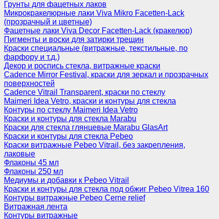
Грунты для фацетных лаков
Микрокракелюрные лаки Viva Mikro Facetten-Lack
(прозрачный и цветные)
Фацетные лаки Viva Decor Facetten-Lack (кракелюр)
Пигменты и воски для затирки трещин
Краски специальные (витражные, текстильные, по
фарфору и т.д.)
Декор и роспись стекла, витражные краски
Cadence Mirror Festival, краски для зеркал и прозрачных
поверхностей
Cadence Vitrail Transparent, краски по стеклу
Maimeri Idea Vetro, краски и контуры для стекла
Контуры по стеклу Maimeri Idea Vetro
Краски и контуры для стекла Marabu
Краски для стекла глянцевые Marabu GlasArt
Краски и контуры для стекла Pebeo
Краски витражные Pebeo Vitrail, без закрепления,
лаковые
Флаконы 45 мл
Флаконы 250 мл
Медиумы и добавки к Pebeo Vitrail
Краски и контуры для стекла под обжиг Pebeo Vitrea 160
Контуры витражные Pebeo Cerne relief
Витражная лента
Контуры витражные