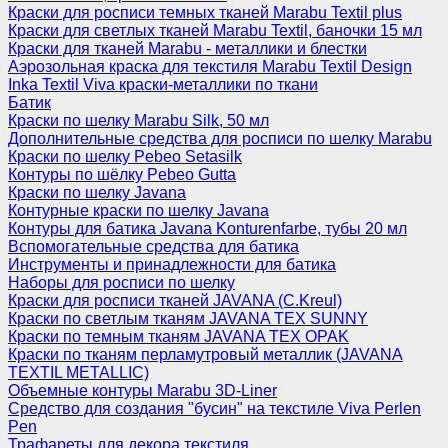
Краски для росписи темных тканей Marabu Textil plus
Краски для светлых тканей Marabu Textil, баночки 15 мл
Краски для тканей Marabu - металлики и блестки
Аэрозольная краска для текстиля Marabu Textil Design
Inka Textil Viva краски-металлики по ткани
Батик
Краски по шелку Marabu Silk, 50 мл
Дополнительные средства для росписи по шелку Marabu
Краски по шелку Pebeo Setasilk
Контуры по шёлку Pebeo Gutta
Краски по шелку Javana
Контурные краски по шелку Javana
Контуры для батика Javana Konturenfarbe, тубы 20 мл
Вспомогательные средства для батика
Инструменты и принадлежности для батика
Наборы для росписи по шелку
Краски для росписи тканей JAVANA (C.Kreul)
Краски по светлым тканям JAVANA TEX SUNNY
Краски по темным тканям JAVANA TEX OPAK
Краски по тканям перламутровый металлик (JAVANA
TEXTIL METALLIC)
Объемные контуры Marabu 3D-Liner
Средство для создания "бусин" на текстиле Viva Perlen
Pen
Трафареты для декора текстиля