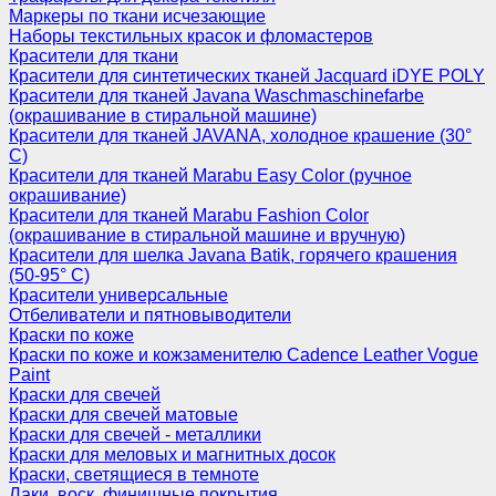
Маркеры по ткани исчезающие
Наборы текстильных красок и фломастеров
Красители для ткани
Красители для синтетических тканей Jacquard iDYE POLY
Красители для тканей Javana Waschmaschinefarbe
(окрашивание в стиральной машине)
Красители для тканей JAVANA, холодное крашение (30°
С)
Красители для тканей Marabu Easy Color (ручное
окрашивание)
Красители для тканей Marabu Fashion Color
(окрашивание в стиральной машине и вручную)
Красители для шелка Javana Batik, горячего крашения
(50-95° С)
Красители универсальные
Отбеливатели и пятновыводители
Краски по коже
Краски по коже и кожзаменителю Cadence Leather Vogue
Paint
Краски для свечей
Краски для свечей матовые
Краски для свечей - металлики
Краски для меловых и магнитных досок
Краски, светящиеся в темноте
Лаки, воск, финишные покрытия