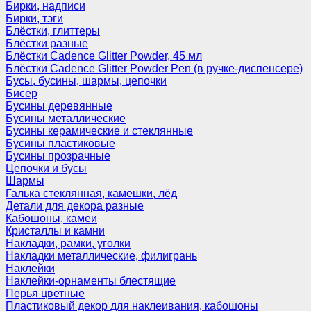
Бирки, надписи
Бирки, тэги
Блёстки, глиттеры
Блёстки разные
Блёстки Cadence Glitter Powder, 45 мл
Блёстки Cadence Glitter Powder Pen (в ручке-диспенсере)
Бусы, бусины, шармы, цепочки
Бисер
Бусины деревянные
Бусины металлические
Бусины керамические и стеклянные
Бусины пластиковые
Бусины прозрачные
Цепочки и бусы
Шармы
Галька стеклянная, камешки, лёд
Детали для декора разные
Кабошоны, камеи
Кристаллы и камни
Накладки, рамки, уголки
Накладки металлические, филигрань
Наклейки
Наклейки-орнаменты блестящие
Перья цветные
Пластиковый декор для наклеивания, кабошоны