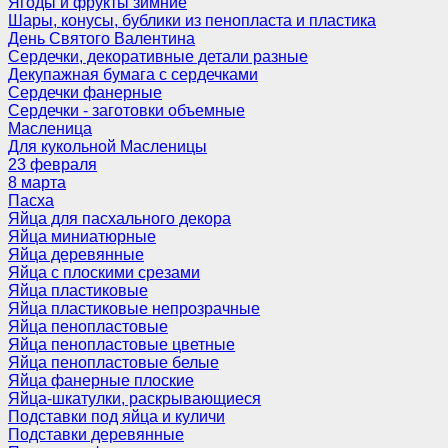
Ягоды и фрукты зимние
Шары, конусы, бублики из пенопласта и пластика
День Святого Валентина
Сердечки, декоративные детали разные
Декупажная бумага с сердечками
Сердечки фанерные
Сердечки - заготовки объемные
Масленица
Для кукольной Масленицы
23 февраля
8 марта
Пасха
Яйца для пасхального декора
Яйца миниатюрные
Яйца деревянные
Яйца с плоскими срезами
Яйца пластиковые
Яйца пластиковые непрозрачные
Яйца пенопластовые
Яйца пенопластовые цветные
Яйца пенопластовые белые
Яйца фанерные плоские
Яйца-шкатулки, раскрывающиеся
Подставки под яйца и куличи
Подставки деревянные