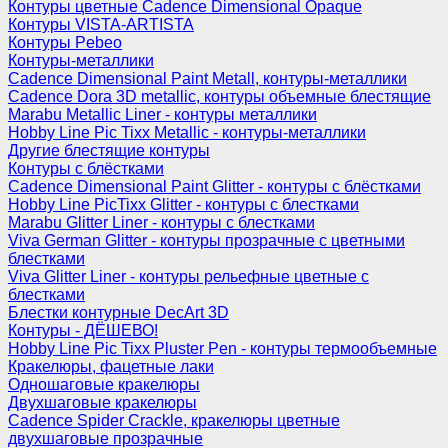
Контуры цветные Cadence Dimensional Opaque
Контуры VISTA-ARTISTA
Контуры Pebeo
Контуры-металлики
Cadence Dimensional Paint Metall, контуры-металлики
Cadence Dora 3D metallic, контуры объемные блестящие
Marabu Metallic Liner - контуры металлики
Hobby Line Pic Tixx Metallic - контуры-металлики
Другие блестящие контуры
Контуры с блёстками
Cadence Dimensional Paint Glitter - контуры с блёстками
Hobby Line PicTixx Glitter - контуры с блестками
Marabu Glitter Liner - контуры с блестками
Viva German Glitter - контуры прозрачные с цветными
блестками
Viva Glitter Liner - контуры рельефные цветные с
блестками
Блестки контурные DecArt 3D
Контуры - ДЁШЕВО!
Hobby Line Pic Tixx Pluster Pen - контуры термообъемные
Кракелюры, фацетные лаки
Одношаговые кракелюры
Двухшаговые кракелюры
Cadence Spider Crackle, кракелюры цветные
двухшаговые прозрачные