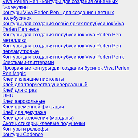
Viva Perlen Pen - контуры для создания объемных
"жемчужин"
Контуры Viva Perlen Pen - для создания цветных
полубусинок
Контуры для создания особо ярких полубусинок Viva
Perlen Pen неон
Контуры для создания полубусинок Viva Perlen Pen
металлики
Контуры для создания полубусинок Viva Perlen Pen
перламутровые
Контуры для создания полубусинок Viva Perlen Pen с
блестками-глиттерами
Прозрачные контуры для создания бусинок Viva Perlen
Pen Magic
Клеи и клеящие пистолеты
Клей для творчества универсальный
Клей для страз
UHU
Клеи аэрозольные
Клеи временной фиксации
Клей для декупажа
Клеи для золочения (морданы)
Скотч, стикеры, клеевые подушечки
Контуры и рельефы
Контуры Cadence