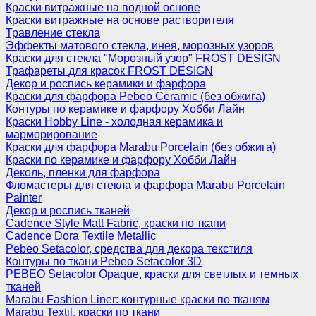
Краски витражные на водной основе
Краски витражные на основе растворителя
Травление стекла
Эффекты матового стекла, инея, морозных узоров
Краски для стекла "Морозный узор" FROST DESIGN
Трафареты для красок FROST DESIGN
Декор и роспись керамики и фарфора
Краски для фарфора Pebeo Ceramic (без обжига)
Контуры по керамике и фарфору Хобби Лайн
Краски Hobby Line - холодная керамика и
марморирование
Краски для фарфора Marabu Porcelain (без обжига)
Краски по керамике и фарфору Хобби Лайн
Деколь, пленки для фарфора
Фломастеры для стекла и фарфора Marabu Porcelain
Painter
Декор и роспись тканей
Cadence Style Matt Fabric, краски по ткани
Cadence Dora Textile Metallic
Pebeo Setacolor, средства для декора текстиля
Контуры по ткани Pebeo Setacolor 3D
PEBEO Setacolor Opaque, краски для светлых и темных
тканей
Marabu Fashion Liner: контурные краски по тканям
Marabu Textil, краски по ткани