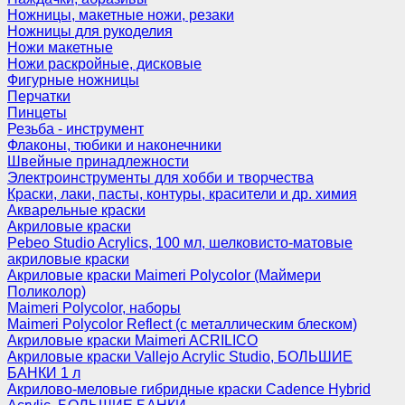
Ножницы, макетные ножи, резаки
Ножницы для рукоделия
Ножи макетные
Ножи раскройные, дисковые
Фигурные ножницы
Перчатки
Пинцеты
Резьба - инструмент
Флаконы, тюбики и наконечники
Швейные принадлежности
Электроинструменты для хобби и творчества
Краски, лаки, пасты, контуры, красители и др. химия
Акварельные краски
Акриловые краски
Pebeo Studio Acrylics, 100 мл, шелковисто-матовые
акриловые краски
Акриловые краски Maimeri Polycolor (Маймери
Поликолор)
Maimeri Polycolor, наборы
Maimeri Polycolor Reflect (с металлическим блеском)
Акриловые краски Maimeri ACRILICO
Акриловые краски Vallejo Acrylic Studio, БОЛЬШИЕ
БАНКИ 1 л
Акрилово-меловые гибридные краски Cadence Hybrid