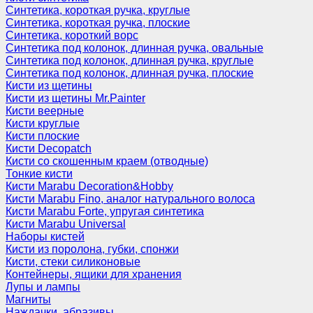
Синтетика, короткая ручка, круглые
Синтетика, короткая ручка, плоские
Синтетика, короткий ворс
Синтетика под колонок, длинная ручка, овальные
Синтетика под колонок, длинная ручка, круглые
Синтетика под колонок, длинная ручка, плоские
Кисти из щетины
Кисти из щетины Mr.Painter
Кисти веерные
Кисти круглые
Кисти плоские
Кисти Decopatch
Кисти со скошенным краем (отводные)
Тонкие кисти
Кисти Marabu Decoration&Hobby
Кисти Marabu Fino, аналог натурального волоса
Кисти Marabu Forte, упругая синтетика
Кисти Marabu Universal
Наборы кистей
Кисти из поролона, губки, спонжи
Кисти, стеки силиконовые
Контейнеры, ящики для хранения
Лупы и лампы
Магниты
Наждачки, абразивы