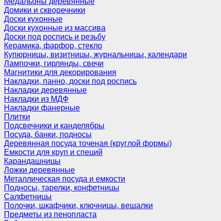
Медальоны деревянные
Домики и скворечники
Доски кухонные
Доски кухонные из массива
Доски под роспись и резьбу
Керамика, фарфор, стекло
Купюрницы, визитницы, журнальницы, календари
Лампочки, гирлянды, свечи
Магнитики для декорирования
Накладки, панно, доски под роспись
Накладки деревянные
Накладки из МДФ
Накладки фанерные
Плитки
Подсвечники и канделябры
Посуда, банки, подносы
Деревянная посуда точеная (круглой формы)
Емкости для круп и специй
Карандашницы
Ложки деревянные
Металлическая посуда и емкости
Подносы, тарелки, конфетницы
Салфетницы
Полочки, шкафчики, ключницы, вешалки
Предметы из пенопласта