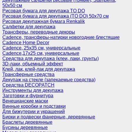
Декупажные салфетки рисовые (тонкие), Stamperia,
50х50 см
Рисовая бумага для декупажа TO DO
Рисовая бумага для декупажа (TO DO) 50х70 см
Рисовая декупажная бумага Renkalik
Салфетки для декупажа
Трансферы, переводные декоры
Cadence, трансферы-натирки новогодние блестящие
Cadence Home Decor
Cadence, 25х35 см, универсальные
Cadence,17х25 см, универсальные
Средства для декупажа (клеи, лаки, грунты)
3D-лаки, объемный эффект
Клей, лак, клей-лак для декупажа
Трансферные средства
Декупаж на стекле (запекаемые средства)
Средства DECOPATCH
Инструменты для декупажа
Заготовки и фурнитура
Венецианские маски
Винные коробки и подставки
Для бижутерии и украшений
Бирки и подвески фанерные, деревянные
Браслеты деревянные
Бусины деревянные