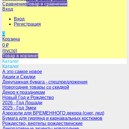
Сравнение
Товар в сравнении
Вход
Вход
Регистрация
0
Корзина
0
₽
(пусто)
Товар в корзине!
Каталог
Каталог
А это самое новое
Акции и Скидки
Декупажная бумага - спецпредложения
Новогодние товары со скидкой
Декор к праздникам
Новый Год и Рождество
2026 - Год Лошади
2025 - Год Змеи
Аэрозоли для ВРЕМЕННОГО декора (снег, лед)
Бумага для гирлянд и карнавальных костюмов
Рождество, вертепы рождественские
Декоративные акценты новогодние