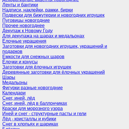
Ленты и бантики
Надписи, наклейки, рамки, бирки
Подвески для бижутерии и новогодних игрушек
Пуговицы новогодние
Прочее новогоднее
Декупаж к Новому Году
Для декупажа на шарах и медальонах
Ёлочные украшения
Заготовки для новогодних игрушек, украшений и
подарков
Емкости для снежных шаров
Ёлочки и конусы
Заготовки для ёлочных игрушек
Деревянные заготовки для ёлочных украшений
Шары
Медальоны
Фигурки разные новогодние
Календари
Снег, иней, лёд
Снег, иней, лёд в баллончиках
Краски для морозного узора
Иней и снег - структурные пасты и гели
Лёд - кристаллы и кубики
Снег в хлопьях и шариках