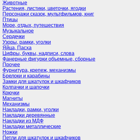
Животные
Растения, листики, цветочки, ягодки
Персонажи сказок, мультфильмов, книг
Птицы
Море, отдых, путешествия
Музыкальное
Сердечки
Узоры, рамки, уголки
Яйца, Пасха
Цифры, буквы, надписи, слова
Фанерные фигурки объемные, сборные
Прочее
Фурнитура, крепеж, механизмы
Брелоки и карабины
Замки для шкатулок и шкафчиков
Колпачки и шапочки
Крючки
Магниты
Механизмы
Накладки, рамки, уголки
Накладки деревянные
Накладки из МДФ
Накладки металлические
Ножки
Петли для шкатулок и шкафчиков