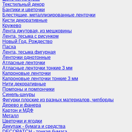
Текстильный декор
Бантики и цветочки
Блестящие, металлизированные ленточки
Кисти декоративные
Кружево
Лента джутовая, из мешковины
Лента, тесьма с рисунком
Новый Год, Рождество
Пасха
Лента, тесьма фигурная
Ленточки однотонные
Атласные ленточки
Атласные ленточки тонкие 3 мм
Капроновые ленточки
Капроновые ленточки тонкие 3 мм
Нити декоративные
Помпоны и помпончики
Синель-шнуры
Фигурки плоские из разных материалов, чипборды
Дерево и фанера
Картон и МДФ
Металл
Цветочки и ягодки
Декупаж - бумага и средства
DECOPATCH - тонкая бумага