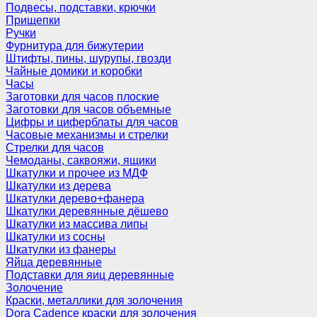
Подвесы, подставки, крючки
Прищепки
Ручки
Фурнитура для бижутерии
Штифты, пины, шурупы, гвозди
Чайные домики и коробки
Часы
Заготовки для часов плоские
Заготовки для часов объемные
Цифры и циферблаты для часов
Часовые механизмы и стрелки
Стрелки для часов
Чемоданы, саквояжи, ящики
Шкатулки и прочее из МДФ
Шкатулки из дерева
Шкатулки дерево+фанера
Шкатулки деревянные дёшево
Шкатулки из массива липы
Шкатулки из сосны
Шкатулки из фанеры
Яйца деревянные
Подставки для яиц деревянные
Золочение
Краски, металлики для золочения
Dora Cadence краски для золочения