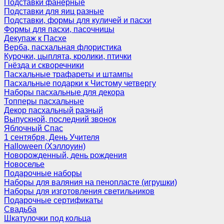
Подставки фанерные
Подставки для яиц разные
Подставки, формы для куличей и пасхи
Формы для пасхи, пасочницы
Декупаж к Пасхе
Верба, пасхальная флористика
Курочки, цыплята, кролики, птички
Гнёзда и скворечники
Пасхальные трафареты и штампы
Пасхальные подарки к Чистому четвергу
Наборы пасхальные для декора
Топперы пасхальные
Декор пасхальный разный
Выпускной, последний звонок
Яблочный Спас
1 сентября, День Учителя
Halloween (Хэллоуин)
Новорожденный, день рождения
Новоселье
Подарочные наборы
Наборы для валяния на пенопласте (игрушки)
Наборы для изготовления светильников
Подарочные сертификаты
Свадьба
Шкатулочки под кольца