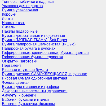
Топперы, таблички и надписи
Упаковка для подарков
Бумага упаковочная
Коробки
Ленты
Наполнитель
Сизаль
Пакеты подарочные
Бумага декоративная и поделочная
Бумага "МЯГКАЯ ТКАНЬ", Soft Paper
Бумага папиросная шелковистая (тишью)
Папиросная бумага в рулонах
Гофрированная, крепированная, бумага цветная
Гофрированная бумага недорогая
Открытки, заготовки
Пергамент
Рисовая и тутовая бумага
Бумага рисовая САМОКЛЕЯЩАЯСЯ, в рулонах
Рисовая бумага однотонная цветная
Фольга цветная
Бумага для живописи и графики
Декоративные элементы, украшения
Амулеты и обереги
Бабочки, букашки и птички
Баночки, бутылочки, флаконы