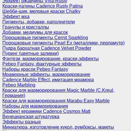
Эффект ржавчины Viva-Rusty
Краски-патины Cadence Rusty Patina
Шебби-шик, меловые краски Chalky
Эффект мха
Пигменты, добавки, наполнители
Гранулы и кристаллы
Добавки, медиумы для красок
Порошковые пигменты Cernit Sparkling
Порошковые пигменты Pearl Ex (металлики, перламутр)
Пудра бархатная Cadence Velvet Powder
Пуринг (цветные заливки)
Фэнтези, марморирование, краски-эффекты
Pebeo Fantasy, фактурные эффекты
Наборы красок Pebeo Fantasy
Мраморные эффекты, марморирование
Cadence Marble Effect, имитация мрамора
Pebeo Marbling
Краски для марморирования Magic Marble (C.Kreul,
Германия)
Краски для марморирования Marabu Easy Marble
Наборы для марморирования
Эффект керамики Cadence Cosmos Matt
Венецианская штукатурка
Эффекты разные
Миниатюра, изготовление кукол, румбоксы, макеты