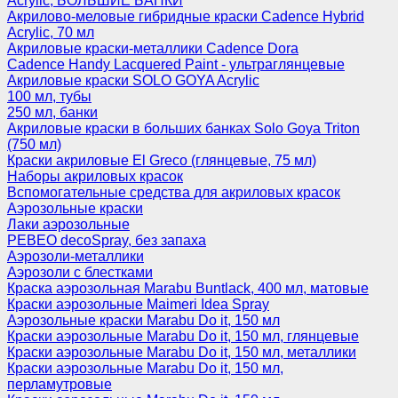
Acrylic, БОЛЬШИЕ БАНКИ
Акрилово-меловые гибридные краски Cadence Hybrid
Acrylic, 70 мл
Акриловые краски-металлики Cadence Dora
Cadence Handy Lacquered Paint - ультраглянцевые
Акриловые краски SOLO GOYA Acrylic
100 мл, тубы
250 мл, банки
Акриловые краски в больших банках Solo Goya Triton
(750 мл)
Краски акриловые El Greco (глянцевые, 75 мл)
Наборы акриловых красок
Вспомогательные средства для акриловых красок
Аэрозольные краски
Лаки аэрозольные
PEBEO decoSpray, без запаха
Аэрозоли-металлики
Аэрозоли с блестками
Краска аэрозольная Marabu Buntlack, 400 мл, матовые
Краски аэрозольные Maimeri Idea Spray
Аэрозольные краски Marabu Do it, 150 мл
Краски аэрозольные Marabu Do it, 150 мл, глянцевые
Краски аэрозольные Marabu Do it, 150 мл, металлики
Краски аэрозольные Marabu Do it, 150 мл,
перламутровые