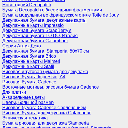
Новогодний Decopatch
Бумага Decopatch с блестящими фрагментами
Бумага модульная во французском стиле Toile de Jouy
Декупажная бумага, декупажные карты
Декупажные карты Impressio
Декупажная бумага ScrapBerry's
Декупажная бумага TO DO, Италия
Декупажная бумага Calambour
Серия Антик Деко
Декупажная бумага, Stamperia, 50х70 см
Декупажная бумага Brico
Декупажные карты Maimeri
Декупажные карты Stafil
Рисовая и тутовая бумага для декупажа
Рисовая бумага Impressio, А4
Рисовая бумага Cadence
Восточные мотивы, рисовая бумага Cadence
Для плитки
Акварельные цветы
Цветы, большой размер
Рисовая бумага Cadence c золочением
Рисовая бумага для декупажа Calambour
Этническая тематика
Бумага рисовая для декупажа Stamperia