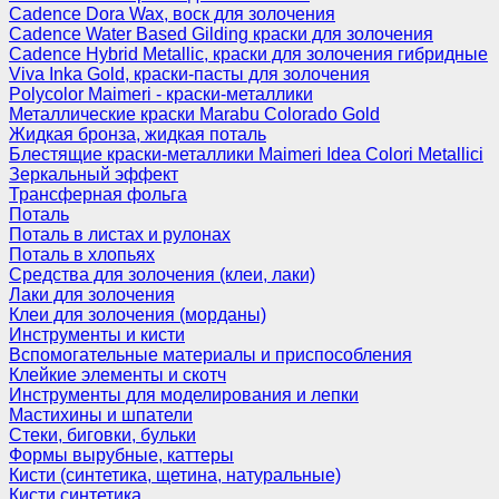
Cadence Dora Wax, воск для золочения
Cadence Water Based Gilding краски для золочения
Cadence Hybrid Metallic, краски для золочения гибридные
Viva Inka Gold, краски-пасты для золочения
Polycolor Maimeri - краски-металлики
Металлические краски Marabu Colorado Gold
Жидкая бронза, жидкая поталь
Блестящие краски-металлики Maimeri Idea Colori Metallici
Зеркальный эффект
Трансферная фольга
Поталь
Поталь в листах и рулонах
Поталь в хлопьях
Средства для золочения (клеи, лаки)
Лаки для золочения
Клеи для золочения (морданы)
Инструменты и кисти
Вспомогательные материалы и приспособления
Клейкие элементы и скотч
Инструменты для моделирования и лепки
Мастихины и шпатели
Стеки, биговки, бульки
Формы вырубные, каттеры
Кисти (синтетика, щетина, натуральные)
Кисти синтетика