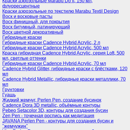
Краски аэрозольные Marabu Do it, 150 мл,
флуоресцентные
Краски аэрозольные по текстилю Marabu Textil Design
Воск и восковые пасты
Воск финишный, для покрытия
Воск битумный, патинирующий
Воск цветной декоративный
Гибридные краски
Гибридные краски Cadence Hybrid Acrylic, 2 л
Гибридные краски Cadence Hybrid Acrylic, 500 мл
Краска гибридная Cadence Hybrid Acrylic, серия Loft, 500
мл, светлые оттенки
Гибридные краски Cadence Hybrid Acrylic, 70 мл
Cadence Hybrid Glitter, гибридные краски с блёстками, 120
мл
Cadence Hybrid Metallic, гибридные краски металлики, 70
мл
Грунтовки
Гуашь
Жидкий жемчуг, Perlen Pen, создание бусинок
Cadence Dora 3D metallic, объёмные контуры
Pebeo Setacolor 3D, контуры для создания бусин
Zen Pen - точечная роспись как медитация
JAVANA Perlen Pen - контуры для создания бусин и
"жемчужин"