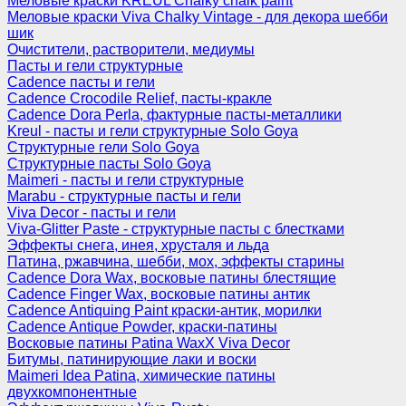
Меловые краски KREUL Chalky chalk paint
Меловые краски Viva Chalky Vintage - для декора шебби
шик
Очистители, растворители, медиумы
Пасты и гели структурные
Cadence пасты и гели
Cadence Crocodile Relief, пасты-кракле
Cadence Dora Perla, фактурные пасты-металлики
Kreul - пасты и гели структурные Solo Goya
Структурные гели Solo Goya
Структурные пасты Solo Goya
Maimeri - пасты и гели структурные
Marabu - структурные пасты и гели
Viva Decor - пасты и гели
Viva-Glitter Paste - структурные пасты с блестками
Эффекты снега, инея, хрусталя и льда
Патина, ржавчина, шебби, мох, эффекты старины
Cadence Dora Wax, восковые патины блестящие
Cadence Finger Wax, восковые патины антик
Сadence Antiquing Paint краски-антик, морилки
Cadence Antique Powder, краски-патины
Восковые патины Patina WaxX Viva Decor
Битумы, патинирующие лаки и воски
Maimeri Idea Patina, химические патины
двухкомпонентные