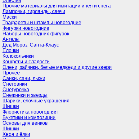
Блёстки
Прочие материалы для имитации инея и снега
Лампочки, гирлянды, свечи
Маски
Трафареты и штампы новогодние
Фигурки новогодние
Наборы новогодних фигурок
Ангелы
Дед Мороз, Санта-Клаус
Елочки
Колокольчики
Конфеты и сладости
Олени, зайчики, белые медведи и другие звери
Прочее
Санки, сани, лыжи
Снеговики
Снегурочка
Снежинки и звезды
Шарики, елочные украшения
Шишки
Флористика новогодняя
Букетики и композиции
Основы для венков
Шишки
Хвоя и ёлки