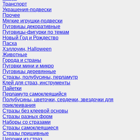
Транспорт
Украшения-подвески
Прочее
Мягкие игрушки-подвески
Пуговицы декоративные
Пуговицы-фигурки по темам
Новый Год и Рождество
Пасха
Хэллоуин, Halloween
Животные
Города и страны
Пуговки мини и микро
Пуговицы деревянные
Стразы, полубусины, перламутр
Клей для страз, инструменты
Пайетки
Перламутр самоклеящийся
Полубусины, цветочки, сердечки, звездочки для
приклеивания
Стразы без клеевой основы
Стразы разных форм
Наборы со стразами
Стразы самоклеящиеся
Стразы пришивные
Цепочки из страз