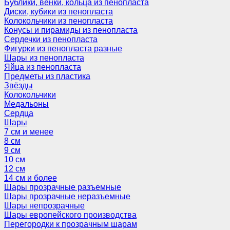
Бублики, венки, кольца из пенопласта
Диски, кубики из пенопласта
Колокольчики из пенопласта
Конусы и пирамиды из пенопласта
Сердечки из пенопласта
Фигурки из пенопласта разные
Шары из пенопласта
Яйца из пенопласта
Предметы из пластика
Звёзды
Колокольчики
Медальоны
Сердца
Шары
7 см и менее
8 см
9 см
10 см
12 см
14 см и более
Шары прозрачные разъемные
Шары прозрачные неразъемные
Шары непрозрачные
Шары европейского производства
Перегородки к прозрачным шарам