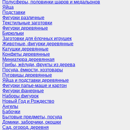
Полусферы, половинки шаров и медальонов
Яйца
Подставки
Фигурки различные
Текстильные заготовки
Фигурки деревянные
Бирюльки
Заготовки для ёлочных игрушек
Животные, фигурки деревянные
Катушки деревянные
Конфеты деревянные
Миниатюра деревянная
Грибы, жёлуди, фрукты из дерева
Посуда, ёмкости, хозтовары
Пуговицы деревянные
Яйца и подставки деревянные
Фигурки папье-маше и картон
Фигурки фанерные
Наборы фигурок
Новый Год и Рождество
Ангелы
Бабочки
Бытовые предметы, посуда
Домики, заборчики, окошки
Сад, огород, деревня