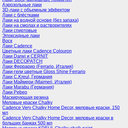
Аэрозольные лаки
3D-лаки с объемным эффектом
Лаки с блёстками
Лаки на водной основе (без запаха)
Лаки на смолах и растворителях
Лаки спиртовые
Эпоксидные лаки
Воск
Лаки Cadence
Цветные лаки Cadence Colouron
Лаки Darwi и CERNIT
Лаки DECOPATCH
Лаки Феррарио (Ferrario, Италия)
Лаки-гели цветные Gloss Shine Ferrario
Лаки C.Kreul, Германия
Лаки Маймери (Maimeri, Италия)
Лаки Marabu (Германия)
Лаки Pebeo
Маскирующая резина
Меловые краски Chalky
Cadence Very Chalky Home Decor, меловые краски, 150
мл
Cadence Very Chalky Home Decor, меловые краски в
больших банках 500 мл