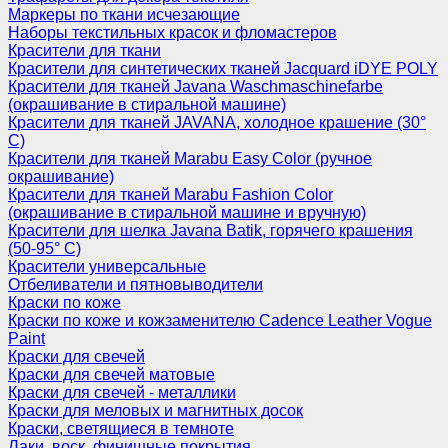
Маркеры по ткани исчезающие
Наборы текстильных красок и фломастеров
Красители для ткани
Красители для синтетических тканей Jacquard iDYE POLY
Красители для тканей Javana Waschmaschinefarbe
(окрашивание в стиральной машине)
Красители для тканей JAVANA, холодное крашение (30°
С)
Красители для тканей Marabu Easy Color (ручное
окрашивание)
Красители для тканей Marabu Fashion Color
(окрашивание в стиральной машине и вручную)
Красители для шелка Javana Batik, горячего крашения
(50-95° С)
Красители универсальные
Отбеливатели и пятновыводители
Краски по коже
Краски по коже и кожзаменителю Cadence Leather Vogue
Paint
Краски для свечей
Краски для свечей матовые
Краски для свечей - металлики
Краски для меловых и магнитных досок
Краски, светящиеся в темноте
Лаки, воск, финишные покрытия