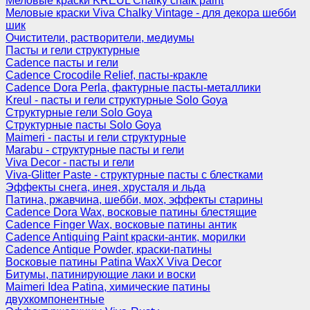
Меловые краски KREUL Chalky chalk paint
Меловые краски Viva Chalky Vintage - для декора шебби
шик
Очистители, растворители, медиумы
Пасты и гели структурные
Cadence пасты и гели
Cadence Crocodile Relief, пасты-кракле
Cadence Dora Perla, фактурные пасты-металлики
Kreul - пасты и гели структурные Solo Goya
Структурные гели Solo Goya
Структурные пасты Solo Goya
Maimeri - пасты и гели структурные
Marabu - структурные пасты и гели
Viva Decor - пасты и гели
Viva-Glitter Paste - структурные пасты с блестками
Эффекты снега, инея, хрусталя и льда
Патина, ржавчина, шебби, мох, эффекты старины
Cadence Dora Wax, восковые патины блестящие
Cadence Finger Wax, восковые патины антик
Сadence Antiquing Paint краски-антик, морилки
Cadence Antique Powder, краски-патины
Восковые патины Patina WaxX Viva Decor
Битумы, патинирующие лаки и воски
Maimeri Idea Patina, химические патины
двухкомпонентные