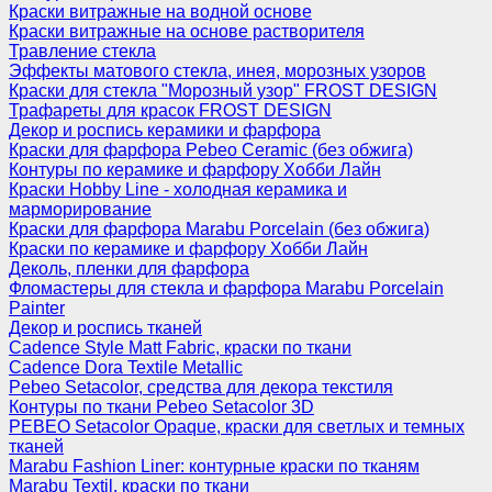
Краски витражные на водной основе
Краски витражные на основе растворителя
Травление стекла
Эффекты матового стекла, инея, морозных узоров
Краски для стекла "Морозный узор" FROST DESIGN
Трафареты для красок FROST DESIGN
Декор и роспись керамики и фарфора
Краски для фарфора Pebeo Ceramic (без обжига)
Контуры по керамике и фарфору Хобби Лайн
Краски Hobby Line - холодная керамика и
марморирование
Краски для фарфора Marabu Porcelain (без обжига)
Краски по керамике и фарфору Хобби Лайн
Деколь, пленки для фарфора
Фломастеры для стекла и фарфора Marabu Porcelain
Painter
Декор и роспись тканей
Cadence Style Matt Fabric, краски по ткани
Cadence Dora Textile Metallic
Pebeo Setacolor, средства для декора текстиля
Контуры по ткани Pebeo Setacolor 3D
PEBEO Setacolor Opaque, краски для светлых и темных
тканей
Marabu Fashion Liner: контурные краски по тканям
Marabu Textil, краски по ткани