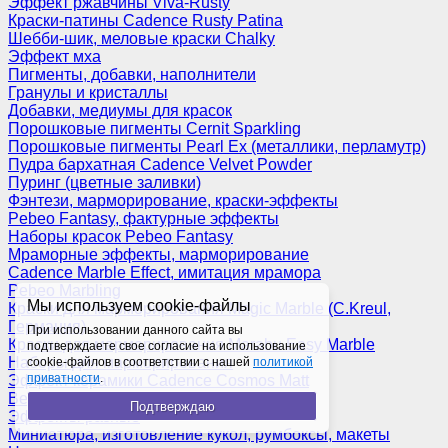
Эффект ржавчины Viva-Rusty
Краски-патины Cadence Rusty Patina
Шебби-шик, меловые краски Chalky
Эффект мха
Пигменты, добавки, наполнители
Гранулы и кристаллы
Добавки, медиумы для красок
Порошковые пигменты Cernit Sparkling
Порошковые пигменты Pearl Ex (металлики, перламутр)
Пудра бархатная Cadence Velvet Powder
Пуринг (цветные заливки)
Фэнтези, марморирование, краски-эффекты
Pebeo Fantasy, фактурные эффекты
Наборы красок Pebeo Fantasy
Мраморные эффекты, марморирование
Cadence Marble Effect, имитация мрамора
Pebeo Marbling
Мы используем cookie-файлы
Краски для марморирования Magic Marble (C.Kreul,
Германия)
При использовании данного сайта вы
Краски для марморирования Marabu Easy Marble
подтверждаете свое согласие на использование
Наборы для марморирования
cookie-файлов в соответствии с нашей
политикой
приватности
.
Эффект керамики Cadence Cosmos Matt
Венецианская штукатурка
Подтверждаю
Эффекты разные
Миниатюра, изготовление кукол, румбоксы, макеты