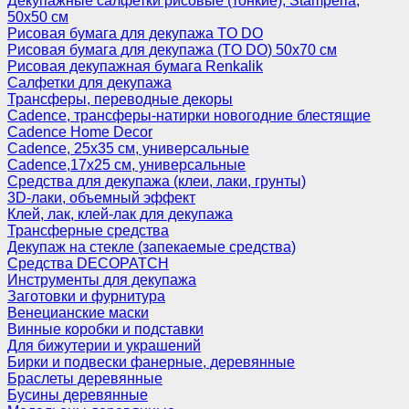
Декупажные салфетки рисовые (тонкие), Stamperia,
50х50 см
Рисовая бумага для декупажа TO DO
Рисовая бумага для декупажа (TO DO) 50х70 см
Рисовая декупажная бумага Renkalik
Салфетки для декупажа
Трансферы, переводные декоры
Cadence, трансферы-натирки новогодние блестящие
Cadence Home Decor
Cadence, 25х35 см, универсальные
Cadence,17х25 см, универсальные
Средства для декупажа (клеи, лаки, грунты)
3D-лаки, объемный эффект
Клей, лак, клей-лак для декупажа
Трансферные средства
Декупаж на стекле (запекаемые средства)
Средства DECOPATCH
Инструменты для декупажа
Заготовки и фурнитура
Венецианские маски
Винные коробки и подставки
Для бижутерии и украшений
Бирки и подвески фанерные, деревянные
Браслеты деревянные
Бусины деревянные