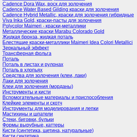
Cadence Dora Wax, воск для золочения
Cadence Water Based Gilding краски для золочения
Cadence Hybrid Metallic, краски для золочения гибридные
Viva Inka Gold, краски-пасты для золочения
Polycolor Maimeri - краски-металлики
Металлические краски Marabu Colorado Gold
Жидкая бронза, жидкая поталь
Блестящие краски-металлики Maimeri Idea Colori Metallici
Зеркальный эффект
Трансферная фольга
Поталь
Поталь в листах и рулонах
Поталь в хлопьях
Средства для золочения (клеи, лаки)
Лаки для золочения
Клеи для золочения (морданы)
Инструменты и кисти
Вспомогательные материалы и приспособления
Клейкие элементы и скотч
Инструменты для моделирования и лепки
Мастихины и шпатели
Стеки, биговки, бульки
Формы вырубные, каттеры
Кисти (синтетика, щетина, натуральные)
Кисти синтетика