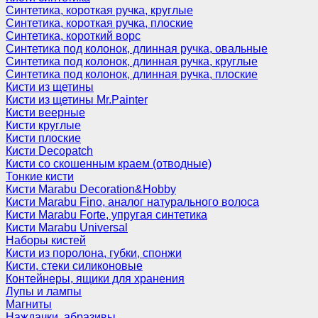
Синтетика, короткая ручка, круглые
Синтетика, короткая ручка, плоские
Синтетика, короткий ворс
Синтетика под колонок, длинная ручка, овальные
Синтетика под колонок, длинная ручка, круглые
Синтетика под колонок, длинная ручка, плоские
Кисти из щетины
Кисти из щетины Mr.Painter
Кисти веерные
Кисти круглые
Кисти плоские
Кисти Decopatch
Кисти со скошенным краем (отводные)
Тонкие кисти
Кисти Marabu Decoration&Hobby
Кисти Marabu Fino, аналог натурального волоса
Кисти Marabu Forte, упругая синтетика
Кисти Marabu Universal
Наборы кистей
Кисти из поролона, губки, спонжи
Кисти, стеки силиконовые
Контейнеры, ящики для хранения
Лупы и лампы
Магниты
Наждачки, абразивы