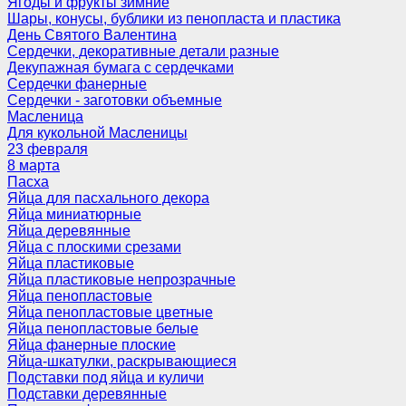
Ягоды и фрукты зимние
Шары, конусы, бублики из пенопласта и пластика
День Святого Валентина
Сердечки, декоративные детали разные
Декупажная бумага с сердечками
Сердечки фанерные
Сердечки - заготовки объемные
Масленица
Для кукольной Масленицы
23 февраля
8 марта
Пасха
Яйца для пасхального декора
Яйца миниатюрные
Яйца деревянные
Яйца с плоскими срезами
Яйца пластиковые
Яйца пластиковые непрозрачные
Яйца пенопластовые
Яйца пенопластовые цветные
Яйца пенопластовые белые
Яйца фанерные плоские
Яйца-шкатулки, раскрывающиеся
Подставки под яйца и куличи
Подставки деревянные