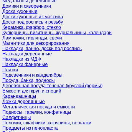
Медальоны деревянные
Домики и скворечники
Доски кухонные
Доски кухонные из массива
Доски под роспись и резьбу
Керамика, фарфор, стекло
Купюрницы, визитницы, журнальницы, календари
Лампочки, гирлянды, свечи
Магнитики для декорирования
Накладки, панно, доски под роспись
Накладки деревянные
Накладки из МДФ
Накладки фанерные
Плитки
Подсвечники и канделябры
Посуда, банки, подносы
Деревянная посуда точеная (круглой формы)
Емкости для круп и специй
Карандашницы
Ложки деревянные
Металлическая посуда и емкости
Подносы, тарелки, конфетницы
Салфетницы
Полочки, шкафчики, ключницы, вешалки
Предметы из пенопласта