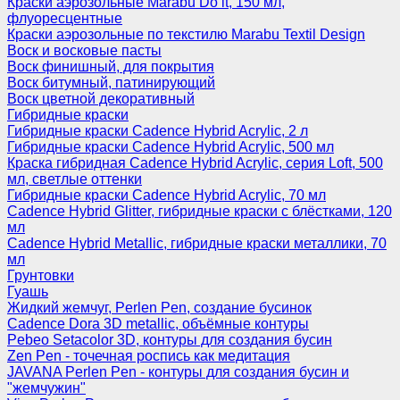
Краски аэрозольные Marabu Do it, 150 мл,
флуоресцентные
Краски аэрозольные по текстилю Marabu Textil Design
Воск и восковые пасты
Воск финишный, для покрытия
Воск битумный, патинирующий
Воск цветной декоративный
Гибридные краски
Гибридные краски Cadence Hybrid Acrylic, 2 л
Гибридные краски Cadence Hybrid Acrylic, 500 мл
Краска гибридная Cadence Hybrid Acrylic, серия Loft, 500
мл, светлые оттенки
Гибридные краски Cadence Hybrid Acrylic, 70 мл
Cadence Hybrid Glitter, гибридные краски с блёстками, 120
мл
Cadence Hybrid Metallic, гибридные краски металлики, 70
мл
Грунтовки
Гуашь
Жидкий жемчуг, Perlen Pen, создание бусинок
Cadence Dora 3D metallic, объёмные контуры
Pebeo Setacolor 3D, контуры для создания бусин
Zen Pen - точечная роспись как медитация
JAVANA Perlen Pen - контуры для создания бусин и
"жемчужин"