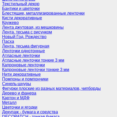
Текстильный декор
Бантики и цветочки
Блестящие, металлизированные ленточки
Кисти декоративные
Кружево
Лента джутовая, из мешковины
Лента, тесьма с рисунком
Новый Год, Рождество
Пасха
Лента, тесьма фигурная
Ленточки однотонные
Атласные ленточки
Атласные ленточки тонкие 3 мм
Капроновые ленточки
Капроновые ленточки тонкие 3 мм
Нити декоративные
Помпоны и помпончики
Синель-шнуры
Фигурки плоские из разных материалов, чипборды
Дерево и фанера
Картон и МДФ
Металл
Цветочки и ягодки
Декупаж - бумага и средства
DECOPATCH - тонкая бумага