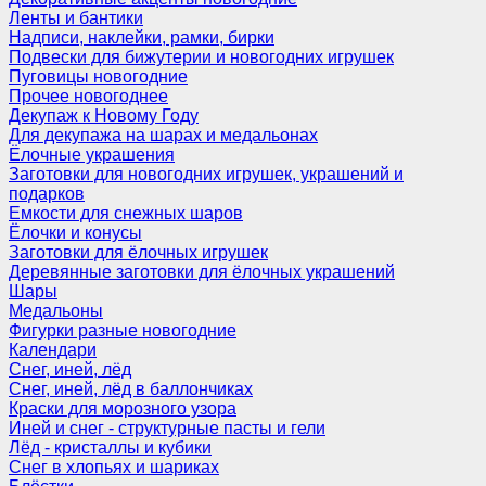
Ленты и бантики
Надписи, наклейки, рамки, бирки
Подвески для бижутерии и новогодних игрушек
Пуговицы новогодние
Прочее новогоднее
Декупаж к Новому Году
Для декупажа на шарах и медальонах
Ёлочные украшения
Заготовки для новогодних игрушек, украшений и
подарков
Емкости для снежных шаров
Ёлочки и конусы
Заготовки для ёлочных игрушек
Деревянные заготовки для ёлочных украшений
Шары
Медальоны
Фигурки разные новогодние
Календари
Снег, иней, лёд
Снег, иней, лёд в баллончиках
Краски для морозного узора
Иней и снег - структурные пасты и гели
Лёд - кристаллы и кубики
Снег в хлопьях и шариках