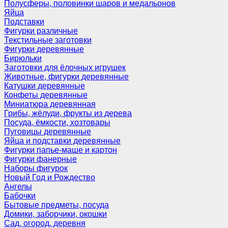
Полусферы, половинки шаров и медальонов
Яйца
Подставки
Фигурки различные
Текстильные заготовки
Фигурки деревянные
Бирюльки
Заготовки для ёлочных игрушек
Животные, фигурки деревянные
Катушки деревянные
Конфеты деревянные
Миниатюра деревянная
Грибы, жёлуди, фрукты из дерева
Посуда, ёмкости, хозтовары
Пуговицы деревянные
Яйца и подставки деревянные
Фигурки папье-маше и картон
Фигурки фанерные
Наборы фигурок
Новый Год и Рождество
Ангелы
Бабочки
Бытовые предметы, посуда
Домики, заборчики, окошки
Сад, огород, деревня