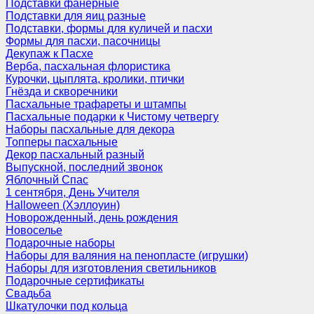
Подставки фанерные
Подставки для яиц разные
Подставки, формы для куличей и пасхи
Формы для пасхи, пасочницы
Декупаж к Пасхе
Верба, пасхальная флористика
Курочки, цыплята, кролики, птички
Гнёзда и скворечники
Пасхальные трафареты и штампы
Пасхальные подарки к Чистому четвергу
Наборы пасхальные для декора
Топперы пасхальные
Декор пасхальный разный
Выпускной, последний звонок
Яблочный Спас
1 сентября, День Учителя
Halloween (Хэллоуин)
Новорожденный, день рождения
Новоселье
Подарочные наборы
Наборы для валяния на пенопласте (игрушки)
Наборы для изготовления светильников
Подарочные сертификаты
Свадьба
Шкатулочки под кольца