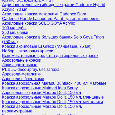
Acrylic, БОЛЬШИЕ БАНКИ
Акрилово-меловые гибридные краски Cadence Hybrid
Acrylic, 70 мл
Акриловые краски-металлики Cadence Dora
Cadence Handy Lacquered Paint - ультраглянцевые
Акриловые краски SOLO GOYA Acrylic
100 мл, тубы
250 мл, банки
Акриловые краски в больших банках Solo Goya Triton
(750 мл)
Краски акриловые El Greco (глянцевые, 75 мл)
Наборы акриловых красок
Вспомогательные средства для акриловых красок
Аэрозольные краски
Лаки аэрозольные
PEBEO decoSpray, без запаха
Аэрозоли-металлики
Аэрозоли с блестками
Краска аэрозольная Marabu Buntlack, 400 мл, матовые
Краски аэрозольные Maimeri Idea Spray
Аэрозольные краски Marabu Do it, 150 мл
Краски аэрозольные Marabu Do it, 150 мл, глянцевые
Краски аэрозольные Marabu Do it, 150 мл, металлики
Краски аэрозольные Marabu Do it, 150 мл,
перламутровые