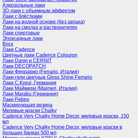
Аэрозольные лаки
3D-лаки с объемным эффектом
Лаки с блёстками
Лаки на водной основе (без запаха)
Лаки на смолах и растворителях
Лаки спиртовые
Эпоксидные лаки
Воск
Лаки Cadence
Цветные лаки Cadence Colouron
Лаки Darwi и CERNIT
Лаки DECOPATCH
Лаки Феррарио (Ferrario, Италия)
Лаки-гели цветные Gloss Shine Ferrario
Лаки C.Kreul, Германия
Лаки Маймери (Maimeri, Италия)
Лаки Marabu (Германия)
Лаки Pebeo
Маскирующая резина
Меловые краски Chalky
Cadence Very Chalky Home Decor, меловые краски, 150
мл
Cadence Very Chalky Home Decor, меловые краски в
больших банках 500 мл