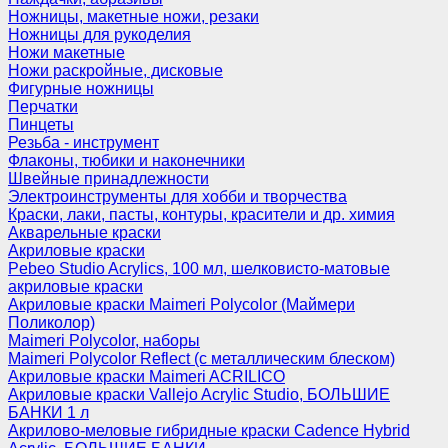
Ножницы, макетные ножи, резаки
Ножницы для рукоделия
Ножи макетные
Ножи раскройные, дисковые
Фигурные ножницы
Перчатки
Пинцеты
Резьба - инструмент
Флаконы, тюбики и наконечники
Швейные принадлежности
Электроинструменты для хобби и творчества
Краски, лаки, пасты, контуры, красители и др. химия
Акварельные краски
Акриловые краски
Pebeo Studio Acrylics, 100 мл, шелковисто-матовые
акриловые краски
Акриловые краски Maimeri Polycolor (Маймери
Поликолор)
Maimeri Polycolor, наборы
Maimeri Polycolor Reflect (с металлическим блеском)
Акриловые краски Maimeri ACRILICO
Акриловые краски Vallejo Acrylic Studio, БОЛЬШИЕ
БАНКИ 1 л
Акрилово-меловые гибридные краски Cadence Hybrid