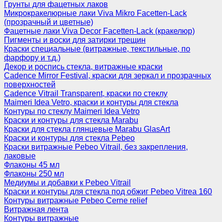
Грунты для фацетных лаков
Микрокракелюрные лаки Viva Mikro Facetten-Lack
(прозрачный и цветные)
Фацетные лаки Viva Decor Facetten-Lack (кракелюр)
Пигменты и воски для затирки трещин
Краски специальные (витражные, текстильные, по
фарфору и т.д.)
Декор и роспись стекла, витражные краски
Cadence Mirror Festival, краски для зеркал и прозрачных
поверхностей
Cadence Vitrail Transparent, краски по стеклу
Maimeri Idea Vetro, краски и контуры для стекла
Контуры по стеклу Maimeri Idea Vetro
Краски и контуры для стекла Marabu
Краски для стекла глянцевые Marabu GlasArt
Краски и контуры для стекла Pebeo
Краски витражные Pebeo Vitrail, без закрепления,
лаковые
Флаконы 45 мл
Флаконы 250 мл
Медиумы и добавки к Pebeo Vitrail
Краски и контуры для стекла под обжиг Pebeo Vitrea 160
Контуры витражные Pebeo Cerne relief
Витражная лента
Контуры витражные