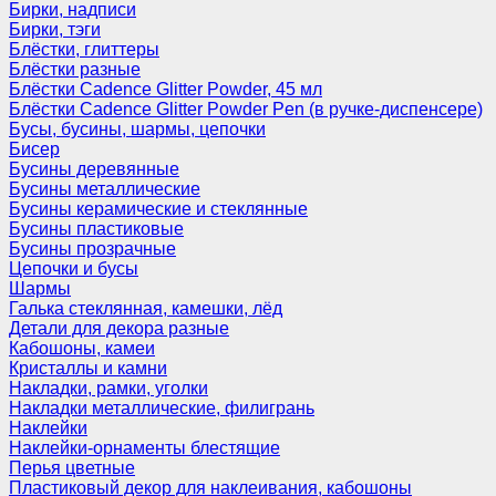
Бирки, надписи
Бирки, тэги
Блёстки, глиттеры
Блёстки разные
Блёстки Cadence Glitter Powder, 45 мл
Блёстки Cadence Glitter Powder Pen (в ручке-диспенсере)
Бусы, бусины, шармы, цепочки
Бисер
Бусины деревянные
Бусины металлические
Бусины керамические и стеклянные
Бусины пластиковые
Бусины прозрачные
Цепочки и бусы
Шармы
Галька стеклянная, камешки, лёд
Детали для декора разные
Кабошоны, камеи
Кристаллы и камни
Накладки, рамки, уголки
Накладки металлические, филигрань
Наклейки
Наклейки-орнаменты блестящие
Перья цветные
Пластиковый декор для наклеивания, кабошоны