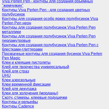
Viva Perlen Pen - контуры для создания объемных
"жемчужин"
Контуры Viva Perlen Pen - для создания цветных
полубусинок
Контуры для создания особо ярких полубусинок Viva
Perlen Pen неон
Контуры для создания полубусинок Viva Perlen Pen
металлики
Контуры для создания полубусинок Viva Perlen Pen
перламутровые
Контуры для создания полубусинок Viva Perlen Pen с
блестками-глиттерами
Прозрачные контуры для создания бусинок Viva Perlen
Pen Magic
Клеи и клеящие пистолеты
Клей для творчества универсальный
Клей для страз
UHU
Клеи аэрозольные
Клеи временной фиксации
Клей для декупажа
Клеи для золочения (морданы)
Скотч, стикеры, клеевые подушечки
Контуры и рельефы
Контуры Cadence