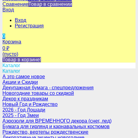
Сравнение
Товар в сравнении
Вход
Вход
Регистрация
0
Корзина
0
₽
(пусто)
Товар в корзине!
Каталог
Каталог
А это самое новое
Акции и Скидки
Декупажная бумага - спецпредложения
Новогодние товары со скидкой
Декор к праздникам
Новый Год и Рождество
2026 - Год Лошади
2025 - Год Змеи
Аэрозоли для ВРЕМЕННОГО декора (снег, лед)
Бумага для гирлянд и карнавальных костюмов
Рождество, вертепы рождественские
Декоративные акценты новогодние