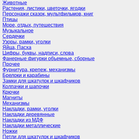
Животные
Растения, листики, цветочки, ягодки
Персонажи сказок, мультфильмов, книг
Птицы
Море, отдых, путешествия
Музыкальное
Сердечки
Узоры, рамки, уголки
Яйца, Пасха
Цифры, буквы, надписи, слова
Фанерные фигурки объемные, сборные
Прочее
Фурнитура, крепеж, механизмы
Брелоки и карабины
Замки для шкатулок и шкафчиков
Колпачки и шапочки
Крючки
Магниты
Механизмы
Накладки, рамки, уголки
Накладки деревянные
Накладки из МДФ
Накладки металлические
Ножки
Петли для шкатулок и шкафчиков