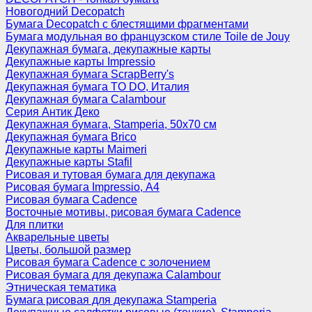
Новогодний Decopatch
Бумага Decopatch с блестящими фрагментами
Бумага модульная во французском стиле Toile de Jouy
Декупажная бумага, декупажные карты
Декупажные карты Impressio
Декупажная бумага ScrapBerry's
Декупажная бумага TO DO, Италия
Декупажная бумага Calambour
Серия Антик Деко
Декупажная бумага, Stamperia, 50х70 см
Декупажная бумага Brico
Декупажные карты Maimeri
Декупажные карты Stafil
Рисовая и тутовая бумага для декупажа
Рисовая бумага Impressio, А4
Рисовая бумага Cadence
Восточные мотивы, рисовая бумага Cadence
Для плитки
Акварельные цветы
Цветы, большой размер
Рисовая бумага Cadence c золочением
Рисовая бумага для декупажа Calambour
Этническая тематика
Бумага рисовая для декупажа Stamperia