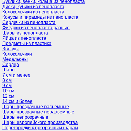
Бублики, венки, кольца из пенопласта
Диски, кубики из пенопласта
Колокольчики из пенопласта
Конусы и пирамиды из пенопласта
Сердечки из пенопласта
Фигурки из пенопласта разные
Шары из пенопласта
Яйца из пенопласта
Предметы из пластика
Звёзды
Колокольчики
Медальоны
Сердца
Шары
7 см и менее
8 см
9 см
10 см
12 см
14 см и более
Шары прозрачные разъемные
Шары прозрачные неразъемные
Шары непрозрачные
Шары европейского производства
Перегородки к прозрачным шарам