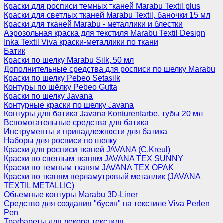
Краски для росписи темных тканей Marabu Textil plus
Краски для светлых тканей Marabu Textil, баночки 15 мл
Краски для тканей Marabu - металлики и блестки
Аэрозольная краска для текстиля Marabu Textil Design
Inka Textil Viva краски-металлики по ткани
Батик
Краски по шелку Marabu Silk, 50 мл
Дополнительные средства для росписи по шелку Marabu
Краски по шелку Pebeo Setasilk
Контуры по шёлку Pebeo Gutta
Краски по шелку Javana
Контурные краски по шелку Javana
Контуры для батика Javana Konturenfarbe, тубы 20 мл
Вспомогательные средства для батика
Инструменты и принадлежности для батика
Наборы для росписи по шелку
Краски для росписи тканей JAVANA (C.Kreul)
Краски по светлым тканям JAVANA TEX SUNNY
Краски по темным тканям JAVANA TEX OPAK
Краски по тканям перламутровый металлик (JAVANA
TEXTIL METALLIC)
Объемные контуры Marabu 3D-Liner
Средство для создания "бусин" на текстиле Viva Perlen
Pen
Трафареты для декора текстиля