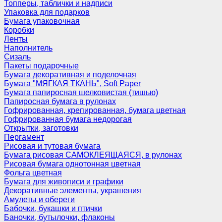
Топперы, таблички и надписи
Упаковка для подарков
Бумага упаковочная
Коробки
Ленты
Наполнитель
Сизаль
Пакеты подарочные
Бумага декоративная и поделочная
Бумага "МЯГКАЯ ТКАНЬ", Soft Paper
Бумага папиросная шелковистая (тишью)
Папиросная бумага в рулонах
Гофрированная, крепированная, бумага цветная
Гофрированная бумага недорогая
Открытки, заготовки
Пергамент
Рисовая и тутовая бумага
Бумага рисовая САМОКЛЕЯЩАЯСЯ, в рулонах
Рисовая бумага однотонная цветная
Фольга цветная
Бумага для живописи и графики
Декоративные элементы, украшения
Амулеты и обереги
Бабочки, букашки и птички
Баночки, бутылочки, флаконы