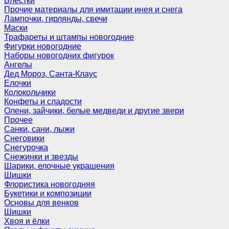
Блёстки
Прочие материалы для имитации инея и снега
Лампочки, гирлянды, свечи
Маски
Трафареты и штампы новогодние
Фигурки новогодние
Наборы новогодних фигурок
Ангелы
Дед Мороз, Санта-Клаус
Елочки
Колокольчики
Конфеты и сладости
Олени, зайчики, белые медведи и другие звери
Прочее
Санки, сани, лыжи
Снеговики
Снегурочка
Снежинки и звезды
Шарики, елочные украшения
Шишки
Флористика новогодняя
Букетики и композиции
Основы для венков
Шишки
Хвоя и ёлки