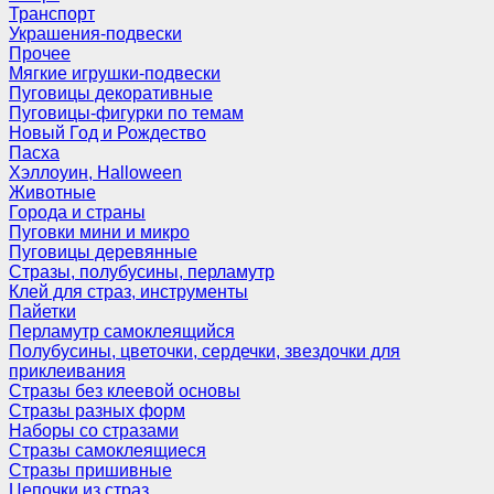
Транспорт
Украшения-подвески
Прочее
Мягкие игрушки-подвески
Пуговицы декоративные
Пуговицы-фигурки по темам
Новый Год и Рождество
Пасха
Хэллоуин, Halloween
Животные
Города и страны
Пуговки мини и микро
Пуговицы деревянные
Стразы, полубусины, перламутр
Клей для страз, инструменты
Пайетки
Перламутр самоклеящийся
Полубусины, цветочки, сердечки, звездочки для
приклеивания
Стразы без клеевой основы
Стразы разных форм
Наборы со стразами
Стразы самоклеящиеся
Стразы пришивные
Цепочки из страз