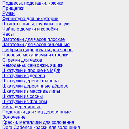
Подвесы, подставки, крючки
Прищепки
Ручки
Фурнитура для бижутерии
Штифты, пины, шурупы, гвозди
Чайные домики и коробки
Часы
Заготовки для часов плоские
Заготовки для часов объемные
Цифры и циферблаты для часов
Часовые механизмы и стрелки
Стрелки для часов
Чемоданы, саквояжи, ящики
Шкатулки и прочее из МДФ
Шкатулки из дерева
Шкатулки дерево+фанера
Шкатулки деревянные дёшево
Шкатулки из массива липы
Шкатулки из сосны
Шкатулки из фанеры
Яйца деревянные
Подставки для яиц деревянные
Золочение
Краски, металлики для золочения
Dora Cadence краски для золочения