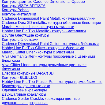
Контуры цветные Cadence Dimensional Opaque
Контуры VISTA-ARTISTA
Контуры Pebeo
Контуры-металлики
Cadence Dimensional Paint Metall, контуры-металлики
Cadence Dora 3D metallic, контуры объемные блестящие
Marabu Metallic Liner - контуры металлики
Hobby Line Pic Tixx Metallic - контуры-металлики
Другие блестящие контуры
Контуры с блёстками
Cadence Dimensional Paint Glitter - контуры с блёстками
Hobby Line PicTixx Glitter - контуры с блестками
Marabu Glitter Liner - контуры с блестками
Viva German Glitter - контуры прозрачные с цветными
блестками
Viva Glitter Liner - контуры рельефные цветные с
блестками
Блестки контурные DecArt 3D
Контуры - ДЁШЕВО!
Hobby Line Pic Tixx Pluster Pen - контуры термообъемные
Кракелюры, фацетные лаки
Одношаговые кракелюры
Двухшаговые кракелюры
Cadence Spider Crackle, кракелюры цветные
двухшаговые прозрачные