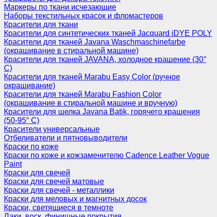
Маркеры по ткани исчезающие
Наборы текстильных красок и фломастеров
Красители для ткани
Красители для синтетических тканей Jacquard iDYE POLY
Красители для тканей Javana Waschmaschinefarbe
(окрашивание в стиральной машине)
Красители для тканей JAVANA, холодное крашение (30°
С)
Красители для тканей Marabu Easy Color (ручное
окрашивание)
Красители для тканей Marabu Fashion Color
(окрашивание в стиральной машине и вручную)
Красители для шелка Javana Batik, горячего крашения
(50-95° С)
Красители универсальные
Отбеливатели и пятновыводители
Краски по коже
Краски по коже и кожзаменителю Cadence Leather Vogue
Paint
Краски для свечей
Краски для свечей матовые
Краски для свечей - металлики
Краски для меловых и магнитных досок
Краски, светящиеся в темноте
Лаки, воск, финишные покрытия