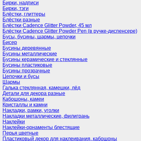
Бирки, надписи
Бирки, тэги
Блёстки, глиттеры
Блёстки разные
Блёстки Cadence Glitter Powder, 45 мл
Блёстки Cadence Glitter Powder Pen (в ручке-диспенсере)
Бусы, бусины, шармы, цепочки
Бисер
Бусины деревянные
Бусины металлические
Бусины керамические и стеклянные
Бусины пластиковые
Бусины прозрачные
Цепочки и бусы
Шармы
Галька стеклянная, камешки, лёд
Детали для декора разные
Кабошоны, камеи
Кристаллы и камни
Накладки, рамки, уголки
Накладки металлические, филигрань
Наклейки
Наклейки-орнаменты блестящие
Перья цветные
Пластиковый декор для наклеивания, кабошоны