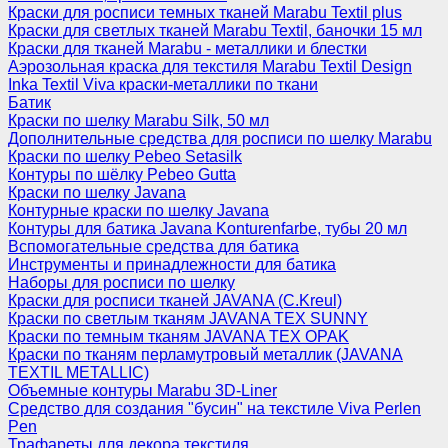
Краски для росписи темных тканей Marabu Textil plus
Краски для светлых тканей Marabu Textil, баночки 15 мл
Краски для тканей Marabu - металлики и блестки
Аэрозольная краска для текстиля Marabu Textil Design
Inka Textil Viva краски-металлики по ткани
Батик
Краски по шелку Marabu Silk, 50 мл
Дополнительные средства для росписи по шелку Marabu
Краски по шелку Pebeo Setasilk
Контуры по шёлку Pebeo Gutta
Краски по шелку Javana
Контурные краски по шелку Javana
Контуры для батика Javana Konturenfarbe, тубы 20 мл
Вспомогательные средства для батика
Инструменты и принадлежности для батика
Наборы для росписи по шелку
Краски для росписи тканей JAVANA (C.Kreul)
Краски по светлым тканям JAVANA TEX SUNNY
Краски по темным тканям JAVANA TEX OPAK
Краски по тканям перламутровый металлик (JAVANA
TEXTIL METALLIC)
Объемные контуры Marabu 3D-Liner
Средство для создания "бусин" на текстиле Viva Perlen
Pen
Трафареты для декора текстиля