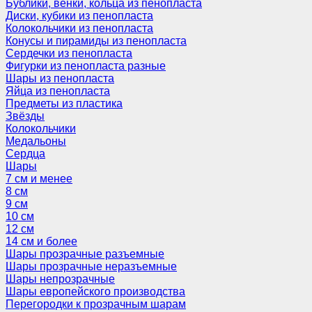
Бублики, венки, кольца из пенопласта
Диски, кубики из пенопласта
Колокольчики из пенопласта
Конусы и пирамиды из пенопласта
Сердечки из пенопласта
Фигурки из пенопласта разные
Шары из пенопласта
Яйца из пенопласта
Предметы из пластика
Звёзды
Колокольчики
Медальоны
Сердца
Шары
7 см и менее
8 см
9 см
10 см
12 см
14 см и более
Шары прозрачные разъемные
Шары прозрачные неразъемные
Шары непрозрачные
Шары европейского производства
Перегородки к прозрачным шарам