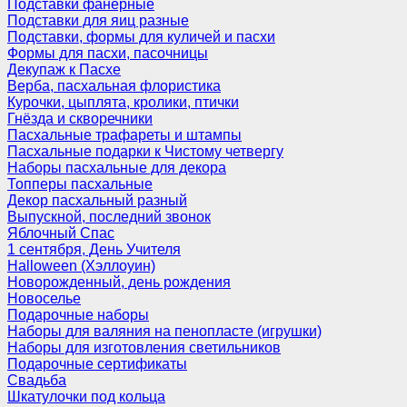
Подставки фанерные
Подставки для яиц разные
Подставки, формы для куличей и пасхи
Формы для пасхи, пасочницы
Декупаж к Пасхе
Верба, пасхальная флористика
Курочки, цыплята, кролики, птички
Гнёзда и скворечники
Пасхальные трафареты и штампы
Пасхальные подарки к Чистому четвергу
Наборы пасхальные для декора
Топперы пасхальные
Декор пасхальный разный
Выпускной, последний звонок
Яблочный Спас
1 сентября, День Учителя
Halloween (Хэллоуин)
Новорожденный, день рождения
Новоселье
Подарочные наборы
Наборы для валяния на пенопласте (игрушки)
Наборы для изготовления светильников
Подарочные сертификаты
Свадьба
Шкатулочки под кольца