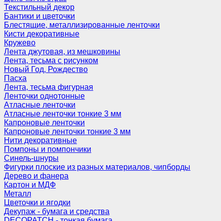
Текстильный декор
Бантики и цветочки
Блестящие, металлизированные ленточки
Кисти декоративные
Кружево
Лента джутовая, из мешковины
Лента, тесьма с рисунком
Новый Год, Рождество
Пасха
Лента, тесьма фигурная
Ленточки однотонные
Атласные ленточки
Атласные ленточки тонкие 3 мм
Капроновые ленточки
Капроновые ленточки тонкие 3 мм
Нити декоративные
Помпоны и помпончики
Синель-шнуры
Фигурки плоские из разных материалов, чипборды
Дерево и фанера
Картон и МДФ
Металл
Цветочки и ягодки
Декупаж - бумага и средства
DECOPATCH - тонкая бумага