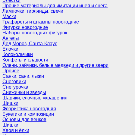
Блёстки
Прочие материалы для имитации инея и снега
Лампочки, гирлянды, свечи
Маски
Трафареты и штампы новогодние
Фигурки новогодние
Наборы новогодних фигурок
Ангелы
Дед Мороз, Санта-Клаус
Елочки
Колокольчики
Конфеты и сладости
Олени, зайчики, белые медведи и другие звери
Прочее
Санки, сани, лыжи
Снеговики
Снегурочка
Снежинки и звезды
Шарики, елочные украшения
Шишки
Флористика новогодняя
Букетики и композиции
Основы для венков
Шишки
Хвоя и ёлки