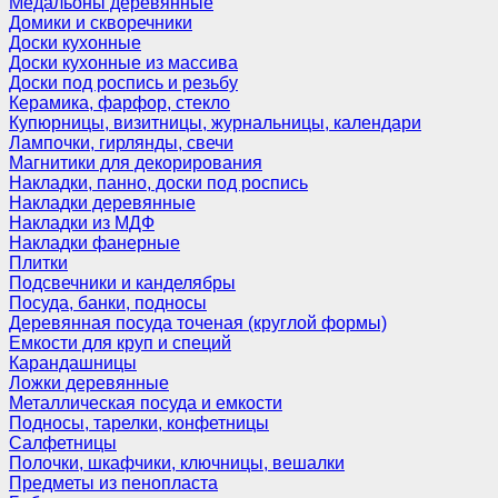
Медальоны деревянные
Домики и скворечники
Доски кухонные
Доски кухонные из массива
Доски под роспись и резьбу
Керамика, фарфор, стекло
Купюрницы, визитницы, журнальницы, календари
Лампочки, гирлянды, свечи
Магнитики для декорирования
Накладки, панно, доски под роспись
Накладки деревянные
Накладки из МДФ
Накладки фанерные
Плитки
Подсвечники и канделябры
Посуда, банки, подносы
Деревянная посуда точеная (круглой формы)
Емкости для круп и специй
Карандашницы
Ложки деревянные
Металлическая посуда и емкости
Подносы, тарелки, конфетницы
Салфетницы
Полочки, шкафчики, ключницы, вешалки
Предметы из пенопласта