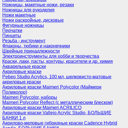
Ножницы, макетные ножи, резаки
Ножницы для рукоделия
Ножи макетные
Ножи раскройные, дисковые
Фигурные ножницы
Перчатки
Пинцеты
Резьба - инструмент
Флаконы, тюбики и наконечники
Швейные принадлежности
Электроинструменты для хобби и творчества
Краски, лаки, пасты, контуры, красители и др. химия
Акварельные краски
Акриловые краски
Pebeo Studio Acrylics, 100 мл, шелковисто-матовые
акриловые краски
Акриловые краски Maimeri Polycolor (Маймери
Поликолор)
Maimeri Polycolor, наборы
Maimeri Polycolor Reflect (с металлическим блеском)
Акриловые краски Maimeri ACRILICO
Акриловые краски Vallejo Acrylic Studio, БОЛЬШИЕ
БАНКИ 1 л
Акрилово-меловые гибридные краски Cadence Hybrid