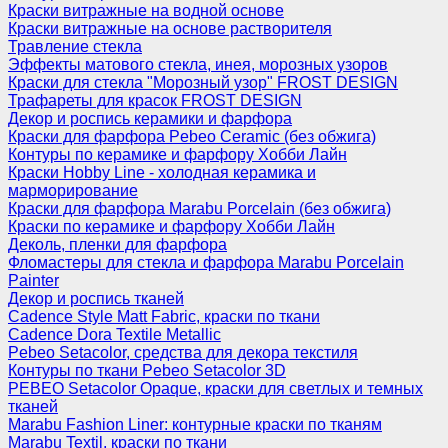
Краски витражные на водной основе
Краски витражные на основе растворителя
Травление стекла
Эффекты матового стекла, инея, морозных узоров
Краски для стекла "Морозный узор" FROST DESIGN
Трафареты для красок FROST DESIGN
Декор и роспись керамики и фарфора
Краски для фарфора Pebeo Ceramic (без обжига)
Контуры по керамике и фарфору Хобби Лайн
Краски Hobby Line - холодная керамика и
марморирование
Краски для фарфора Marabu Porcelain (без обжига)
Краски по керамике и фарфору Хобби Лайн
Деколь, пленки для фарфора
Фломастеры для стекла и фарфора Marabu Porcelain
Painter
Декор и роспись тканей
Cadence Style Matt Fabric, краски по ткани
Cadence Dora Textile Metallic
Pebeo Setacolor, средства для декора текстиля
Контуры по ткани Pebeo Setacolor 3D
PEBEO Setacolor Opaque, краски для светлых и темных
тканей
Marabu Fashion Liner: контурные краски по тканям
Marabu Textil, краски по ткани