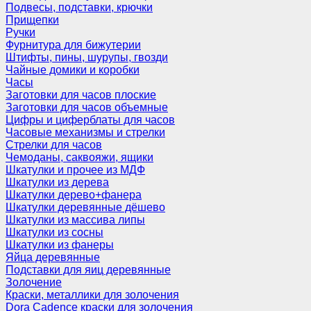
Подвесы, подставки, крючки
Прищепки
Ручки
Фурнитура для бижутерии
Штифты, пины, шурупы, гвозди
Чайные домики и коробки
Часы
Заготовки для часов плоские
Заготовки для часов объемные
Цифры и циферблаты для часов
Часовые механизмы и стрелки
Стрелки для часов
Чемоданы, саквояжи, ящики
Шкатулки и прочее из МДФ
Шкатулки из дерева
Шкатулки дерево+фанера
Шкатулки деревянные дёшево
Шкатулки из массива липы
Шкатулки из сосны
Шкатулки из фанеры
Яйца деревянные
Подставки для яиц деревянные
Золочение
Краски, металлики для золочения
Dora Cadence краски для золочения