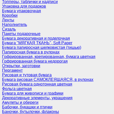
Топперы, таблички и надписи
Упаковка для подарков
Бумага упаковочная
Коробки
Ленты
Наполнитель
Сизаль
Пакеты подарочные
Бумага декоративная и поделочная
Бумага "МЯГКАЯ ТКАНЬ", Soft Paper
Бумага папиросная шелковистая (тишью)
Папиросная бумага в рулонах
Гофрированная, крепированная, бумага цветная
Гофрированная бумага недорогая
Открытки, заготовки
Пергамент
Рисовая и тутовая бумага
Бумага рисовая САМОКЛЕЯЩАЯСЯ, в рулонах
Рисовая бумага однотонная цветная
Фольга цветная
Бумага для живописи и графики
Декоративные элементы, украшения
Амулеты и обереги
Бабочки, букашки и птички
Баночки, бутылочки, флаконы