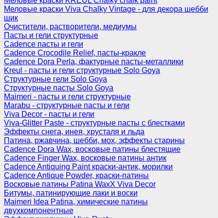
Меловые краски KREUL Chalky chalk paint
Меловые краски Viva Chalky Vintage - для декора шебби
шик
Очистители, растворители, медиумы
Пасты и гели структурные
Cadence пасты и гели
Cadence Crocodile Relief, пасты-кракле
Cadence Dora Perla, фактурные пасты-металлики
Kreul - пасты и гели структурные Solo Goya
Структурные гели Solo Goya
Структурные пасты Solo Goya
Maimeri - пасты и гели структурные
Marabu - структурные пасты и гели
Viva Decor - пасты и гели
Viva-Glitter Paste - структурные пасты с блестками
Эффекты снега, инея, хрусталя и льда
Патина, ржавчина, шебби, мох, эффекты старины
Cadence Dora Wax, восковые патины блестящие
Cadence Finger Wax, восковые патины антик
Сadence Antiquing Paint краски-антик, морилки
Cadence Antique Powder, краски-патины
Восковые патины Patina WaxX Viva Decor
Битумы, патинирующие лаки и воски
Maimeri Idea Patina, химические патины
двухкомпонентные