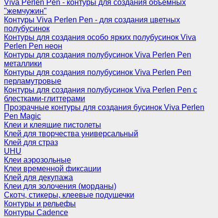
Viva Perlen Pen - контуры для создания объемных
"жемчужин"
Контуры Viva Perlen Pen - для создания цветных
полубусинок
Контуры для создания особо ярких полубусинок Viva
Perlen Pen неон
Контуры для создания полубусинок Viva Perlen Pen
металлики
Контуры для создания полубусинок Viva Perlen Pen
перламутровые
Контуры для создания полубусинок Viva Perlen Pen с
блестками-глиттерами
Прозрачные контуры для создания бусинок Viva Perlen
Pen Magic
Клеи и клеящие пистолеты
Клей для творчества универсальный
Клей для страз
UHU
Клеи аэрозольные
Клеи временной фиксации
Клей для декупажа
Клеи для золочения (морданы)
Скотч, стикеры, клеевые подушечки
Контуры и рельефы
Контуры Cadence