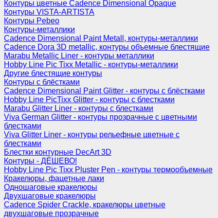
Контуры цветные Cadence Dimensional Opaque
Контуры VISTA-ARTISTA
Контуры Pebeo
Контуры-металлики
Cadence Dimensional Paint Metall, контуры-металлики
Cadence Dora 3D metallic, контуры объемные блестящие
Marabu Metallic Liner - контуры металлики
Hobby Line Pic Tixx Metallic - контуры-металлики
Другие блестящие контуры
Контуры с блёстками
Cadence Dimensional Paint Glitter - контуры с блёстками
Hobby Line PicTixx Glitter - контуры с блестками
Marabu Glitter Liner - контуры с блестками
Viva German Glitter - контуры прозрачные с цветными
блестками
Viva Glitter Liner - контуры рельефные цветные с
блестками
Блестки контурные DecArt 3D
Контуры - ДЁШЕВО!
Hobby Line Pic Tixx Pluster Pen - контуры термообъемные
Кракелюры, фацетные лаки
Одношаговые кракелюры
Двухшаговые кракелюры
Cadence Spider Crackle, кракелюры цветные
двухшаговые прозрачные