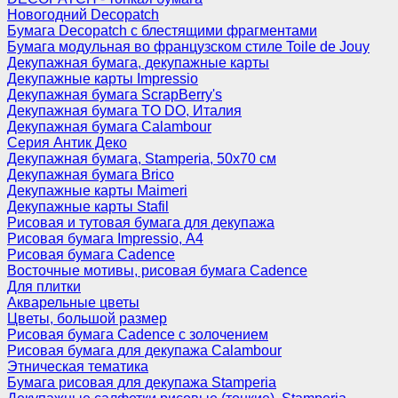
Новогодний Decopatch
Бумага Decopatch с блестящими фрагментами
Бумага модульная во французском стиле Toile de Jouy
Декупажная бумага, декупажные карты
Декупажные карты Impressio
Декупажная бумага ScrapBerry's
Декупажная бумага TO DO, Италия
Декупажная бумага Calambour
Серия Антик Деко
Декупажная бумага, Stamperia, 50х70 см
Декупажная бумага Brico
Декупажные карты Maimeri
Декупажные карты Stafil
Рисовая и тутовая бумага для декупажа
Рисовая бумага Impressio, А4
Рисовая бумага Cadence
Восточные мотивы, рисовая бумага Cadence
Для плитки
Акварельные цветы
Цветы, большой размер
Рисовая бумага Cadence c золочением
Рисовая бумага для декупажа Calambour
Этническая тематика
Бумага рисовая для декупажа Stamperia