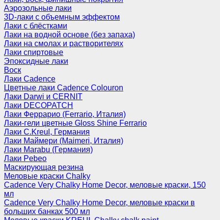
Аэрозольные лаки
3D-лаки с объемным эффектом
Лаки с блёстками
Лаки на водной основе (без запаха)
Лаки на смолах и растворителях
Лаки спиртовые
Эпоксидные лаки
Воск
Лаки Cadence
Цветные лаки Cadence Colouron
Лаки Darwi и CERNIT
Лаки DECOPATCH
Лаки Феррарио (Ferrario, Италия)
Лаки-гели цветные Gloss Shine Ferrario
Лаки C.Kreul, Германия
Лаки Маймери (Maimeri, Италия)
Лаки Marabu (Германия)
Лаки Pebeo
Маскирующая резина
Меловые краски Chalky
Cadence Very Chalky Home Decor, меловые краски, 150
мл
Cadence Very Chalky Home Decor, меловые краски в
больших банках 500 мл