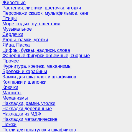
Животные
Растения, листики, цветочки, ягодки
Персонажи сказок, мультфильмов, книг
Птицы
Море, отдых, путешествия
Музыкальное
Сердечки
Узоры, рамки, уголки
Яйца, Пасха
Цифры, буквы, надписи, слова
Фанерные фигурки объемные, сборные
Прочее
Фурнитура, крепеж, механизмы
Брелоки и карабины
Замки для шкатулок и шкафчиков
Колпачки и шапочки
Крючки
Магниты
Механизмы
Накладки, рамки, уголки
Накладки деревянные
Накладки из МДФ
Накладки металлические
Ножки
Петли для шкатулок и шкафчиков