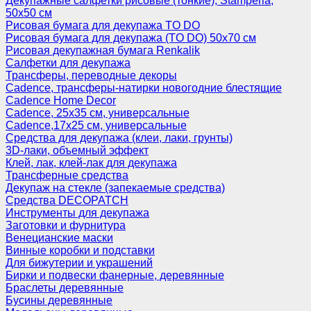
Декупажные салфетки рисовые (тонкие), Stamperia,
50х50 см
Рисовая бумага для декупажа TO DO
Рисовая бумага для декупажа (TO DO) 50х70 см
Рисовая декупажная бумага Renkalik
Салфетки для декупажа
Трансферы, переводные декоры
Cadence, трансферы-натирки новогодние блестящие
Cadence Home Decor
Cadence, 25х35 см, универсальные
Cadence,17х25 см, универсальные
Средства для декупажа (клеи, лаки, грунты)
3D-лаки, объемный эффект
Клей, лак, клей-лак для декупажа
Трансферные средства
Декупаж на стекле (запекаемые средства)
Средства DECOPATCH
Инструменты для декупажа
Заготовки и фурнитура
Венецианские маски
Винные коробки и подставки
Для бижутерии и украшений
Бирки и подвески фанерные, деревянные
Браслеты деревянные
Бусины деревянные