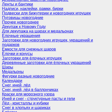
Ленты и бантики
Надписи, наклейки, рамки, бирки
Подвески для бижутерии и новогодних игрушек
Пуговицы новогодние
Прочее новогоднее
Декупаж к Новому Году
Для декупажа на шарах и медальонах
Ёлочные украшения
Заготовки для новогодних игрушек, украшений и
подарков
Емкости для снежных шаров
Ёлочки и конусы
Заготовки для ёлочных игрушек
Деревянные заготовки для ёлочных украшений
Шары
Медальоны
Фигурки разные новогодние
Календари
Снег, иней, лёд
Снег, иней, лёд в баллончиках
Краски для морозного узора
Иней и снег - структурные пасты и гели
Лёд - кристаллы и кубики
Снег в хлопьях и шариках