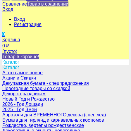
Сравнение
Товар в сравнении
Вход
Вход
Регистрация
0
Корзина
0
₽
(пусто)
Товар в корзине!
Каталог
Каталог
А это самое новое
Акции и Скидки
Декупажная бумага - спецпредложения
Новогодние товары со скидкой
Декор к праздникам
Новый Год и Рождество
2026 - Год Лошади
2025 - Год Змеи
Аэрозоли для ВРЕМЕННОГО декора (снег, лед)
Бумага для гирлянд и карнавальных костюмов
Рождество, вертепы рождественские
Декоративные акценты новогодние