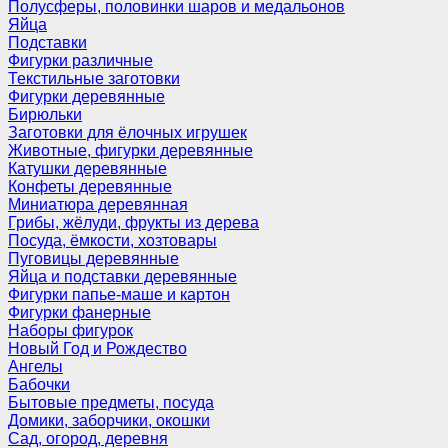
Полусферы, половинки шаров и медальонов
Яйца
Подставки
Фигурки различные
Текстильные заготовки
Фигурки деревянные
Бирюльки
Заготовки для ёлочных игрушек
Животные, фигурки деревянные
Катушки деревянные
Конфеты деревянные
Миниатюра деревянная
Грибы, жёлуди, фрукты из дерева
Посуда, ёмкости, хозтовары
Пуговицы деревянные
Яйца и подставки деревянные
Фигурки папье-маше и картон
Фигурки фанерные
Наборы фигурок
Новый Год и Рождество
Ангелы
Бабочки
Бытовые предметы, посуда
Домики, заборчики, окошки
Сад, огород, деревня