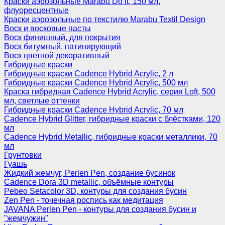
Краски аэрозольные Marabu Do it, 150 мл,
флуоресцентные
Краски аэрозольные по текстилю Marabu Textil Design
Воск и восковые пасты
Воск финишный, для покрытия
Воск битумный, патинирующий
Воск цветной декоративный
Гибридные краски
Гибридные краски Cadence Hybrid Acrylic, 2 л
Гибридные краски Cadence Hybrid Acrylic, 500 мл
Краска гибридная Cadence Hybrid Acrylic, серия Loft, 500
мл, светлые оттенки
Гибридные краски Cadence Hybrid Acrylic, 70 мл
Cadence Hybrid Glitter, гибридные краски с блёстками, 120
мл
Cadence Hybrid Metallic, гибридные краски металлики, 70
мл
Грунтовки
Гуашь
Жидкий жемчуг, Perlen Pen, создание бусинок
Cadence Dora 3D metallic, объёмные контуры
Pebeo Setacolor 3D, контуры для создания бусин
Zen Pen - точечная роспись как медитация
JAVANA Perlen Pen - контуры для создания бусин и
"жемчужин"