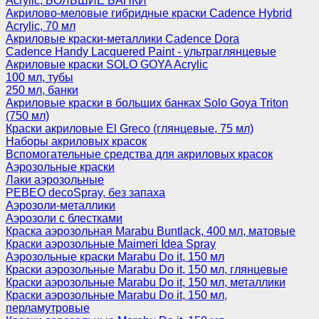
Acrylic, БОЛЬШИЕ БАНКИ
Акрилово-меловые гибридные краски Cadence Hybrid
Acrylic, 70 мл
Акриловые краски-металлики Cadence Dora
Cadence Handy Lacquered Paint - ультраглянцевые
Акриловые краски SOLO GOYA Acrylic
100 мл, тубы
250 мл, банки
Акриловые краски в больших банках Solo Goya Triton
(750 мл)
Краски акриловые El Greco (глянцевые, 75 мл)
Наборы акриловых красок
Вспомогательные средства для акриловых красок
Аэрозольные краски
Лаки аэрозольные
PEBEO decoSpray, без запаха
Аэрозоли-металлики
Аэрозоли с блестками
Краска аэрозольная Marabu Buntlack, 400 мл, матовые
Краски аэрозольные Maimeri Idea Spray
Аэрозольные краски Marabu Do it, 150 мл
Краски аэрозольные Marabu Do it, 150 мл, глянцевые
Краски аэрозольные Marabu Do it, 150 мл, металлики
Краски аэрозольные Marabu Do it, 150 мл,
перламутровые