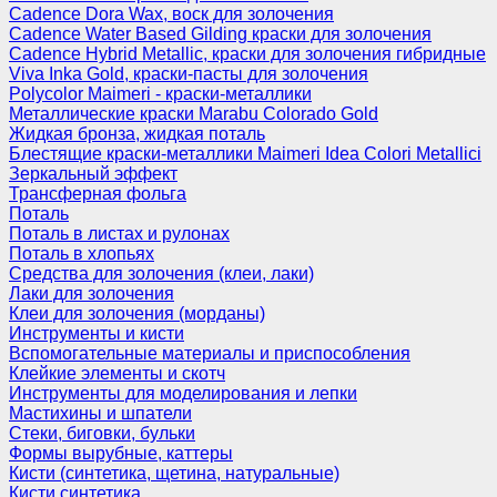
Cadence Dora Wax, воск для золочения
Cadence Water Based Gilding краски для золочения
Cadence Hybrid Metallic, краски для золочения гибридные
Viva Inka Gold, краски-пасты для золочения
Polycolor Maimeri - краски-металлики
Металлические краски Marabu Colorado Gold
Жидкая бронза, жидкая поталь
Блестящие краски-металлики Maimeri Idea Colori Metallici
Зеркальный эффект
Трансферная фольга
Поталь
Поталь в листах и рулонах
Поталь в хлопьях
Средства для золочения (клеи, лаки)
Лаки для золочения
Клеи для золочения (морданы)
Инструменты и кисти
Вспомогательные материалы и приспособления
Клейкие элементы и скотч
Инструменты для моделирования и лепки
Мастихины и шпатели
Стеки, биговки, бульки
Формы вырубные, каттеры
Кисти (синтетика, щетина, натуральные)
Кисти синтетика