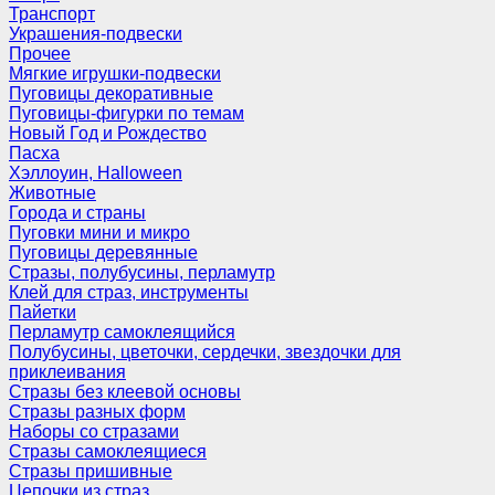
Транспорт
Украшения-подвески
Прочее
Мягкие игрушки-подвески
Пуговицы декоративные
Пуговицы-фигурки по темам
Новый Год и Рождество
Пасха
Хэллоуин, Halloween
Животные
Города и страны
Пуговки мини и микро
Пуговицы деревянные
Стразы, полубусины, перламутр
Клей для страз, инструменты
Пайетки
Перламутр самоклеящийся
Полубусины, цветочки, сердечки, звездочки для
приклеивания
Стразы без клеевой основы
Стразы разных форм
Наборы со стразами
Стразы самоклеящиеся
Стразы пришивные
Цепочки из страз