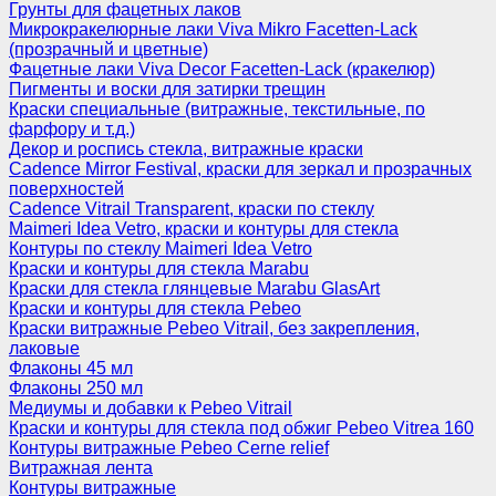
Грунты для фацетных лаков
Микрокракелюрные лаки Viva Mikro Facetten-Lack
(прозрачный и цветные)
Фацетные лаки Viva Decor Facetten-Lack (кракелюр)
Пигменты и воски для затирки трещин
Краски специальные (витражные, текстильные, по
фарфору и т.д.)
Декор и роспись стекла, витражные краски
Cadence Mirror Festival, краски для зеркал и прозрачных
поверхностей
Cadence Vitrail Transparent, краски по стеклу
Maimeri Idea Vetro, краски и контуры для стекла
Контуры по стеклу Maimeri Idea Vetro
Краски и контуры для стекла Marabu
Краски для стекла глянцевые Marabu GlasArt
Краски и контуры для стекла Pebeo
Краски витражные Pebeo Vitrail, без закрепления,
лаковые
Флаконы 45 мл
Флаконы 250 мл
Медиумы и добавки к Pebeo Vitrail
Краски и контуры для стекла под обжиг Pebeo Vitrea 160
Контуры витражные Pebeo Cerne relief
Витражная лента
Контуры витражные