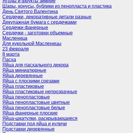
Ягоды и фрукты зимние
Шары, конусы, бублики из пенопласта и пластика
День Святого Валентина
Сердечки, декоративные детали разные
Декупажная бумага с сердечками
Сердечки фанерные
Сердечки - заготовки объемные
Масленица
Для кукольной Масленицы
23 февраля
8 марта
Пасха
Яйца для пасхального декора
Яйца миниатюрные
Яйца деревянные
Яйца с плоскими срезами
Яйца пластиковые
Яйца пластиковые непрозрачные
Яйца пенопластовые
Яйца пенопластовые цветные
Яйца пенопластовые белые
Яйца фанерные плоские
Яйца-шкатулки, раскрывающиеся
Подставки под яйца и куличи
Подставки деревянные