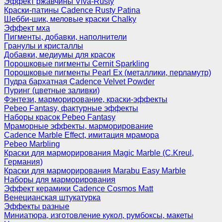
Эффект ржавчины Viva-Rusty
Краски-патины Cadence Rusty Patina
Шебби-шик, меловые краски Chalky
Эффект мха
Пигменты, добавки, наполнители
Гранулы и кристаллы
Добавки, медиумы для красок
Порошковые пигменты Cernit Sparkling
Порошковые пигменты Pearl Ex (металлики, перламутр)
Пудра бархатная Cadence Velvet Powder
Пуринг (цветные заливки)
Фэнтези, марморирование, краски-эффекты
Pebeo Fantasy, фактурные эффекты
Наборы красок Pebeo Fantasy
Мраморные эффекты, марморирование
Cadence Marble Effect, имитация мрамора
Pebeo Marbling
Краски для марморирования Magic Marble (C.Kreul,
Германия)
Краски для марморирования Marabu Easy Marble
Наборы для марморирования
Эффект керамики Cadence Cosmos Matt
Венецианская штукатурка
Эффекты разные
Миниатюра, изготовление кукол, румбоксы, макеты