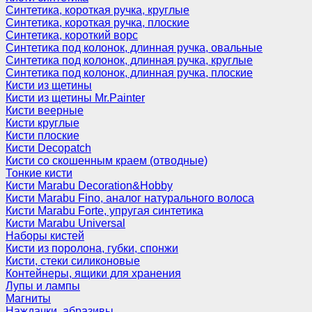
Синтетика, короткая ручка, круглые
Синтетика, короткая ручка, плоские
Синтетика, короткий ворс
Синтетика под колонок, длинная ручка, овальные
Синтетика под колонок, длинная ручка, круглые
Синтетика под колонок, длинная ручка, плоские
Кисти из щетины
Кисти из щетины Mr.Painter
Кисти веерные
Кисти круглые
Кисти плоские
Кисти Decopatch
Кисти со скошенным краем (отводные)
Тонкие кисти
Кисти Marabu Decoration&Hobby
Кисти Marabu Fino, аналог натурального волоса
Кисти Marabu Forte, упругая синтетика
Кисти Marabu Universal
Наборы кистей
Кисти из поролона, губки, спонжи
Кисти, стеки силиконовые
Контейнеры, ящики для хранения
Лупы и лампы
Магниты
Наждачки, абразивы