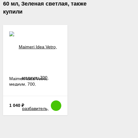
60 мл, Зеленая светлая, также
купили
Maimeri Idea Vetro,
медиум, 700,
разбавитель,
осветлитель для красок,
лак по стеклу, 60 мл
1 040
₽