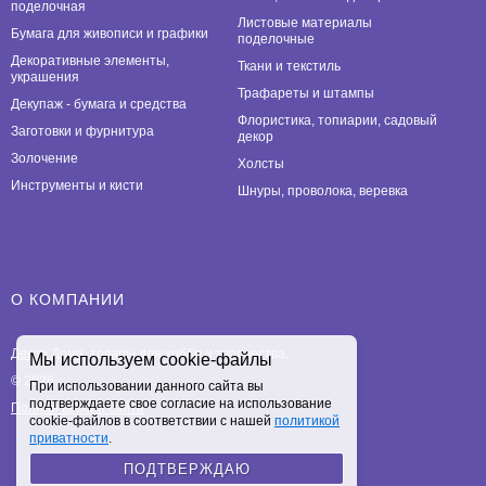
поделочная
Листовые материалы
Бумага для живописи и графики
поделочные
Декоративные элементы,
Ткани и текстиль
украшения
Трафареты и штампы
Декупаж - бумага и средства
Флористика, топиарии, садовый
Заготовки и фурнитура
декор
Золочение
Холсты
Инструменты и кисти
Шнуры, проволока, веревка
О КОМПАНИИ
Декор Дома
, товары для хобби и творчества.
Мы используем cookie-файлы
© 2026
При использовании данного сайта вы
подтверждаете свое согласие на использование
Полная версия сайта
cookie-файлов в соответствии с нашей
политикой
приватности
.
ПОДТВЕРЖДАЮ