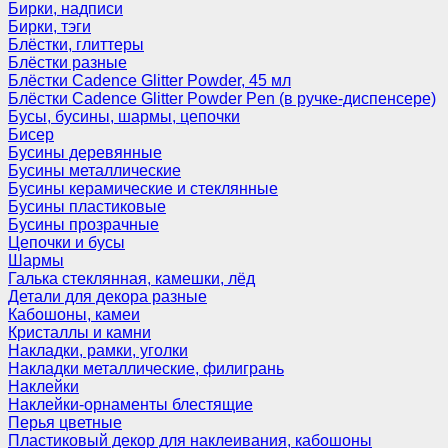
Бирки, надписи
Бирки, тэги
Блёстки, глиттеры
Блёстки разные
Блёстки Cadence Glitter Powder, 45 мл
Блёстки Cadence Glitter Powder Pen (в ручке-диспенсере)
Бусы, бусины, шармы, цепочки
Бисер
Бусины деревянные
Бусины металлические
Бусины керамические и стеклянные
Бусины пластиковые
Бусины прозрачные
Цепочки и бусы
Шармы
Галька стеклянная, камешки, лёд
Детали для декора разные
Кабошоны, камеи
Кристаллы и камни
Накладки, рамки, уголки
Накладки металлические, филигрань
Наклейки
Наклейки-орнаменты блестящие
Перья цветные
Пластиковый декор для наклеивания, кабошоны