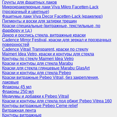
Грунты для фацетных лаков
Микрокракелюрные лаки Viva Mikro Facetten-Lack
(прозрачный и цветные)
Фацетные лаки Viva Decor Facetten-Lack (кракелюр)
Пигменты и воски для затирки трещин
Краски специальные (витражные, текстильные, по
фарфору и т.д.)
Декор и роспись стекла, витражные краски
Cadence Mirror Festival, краски для зеркал и прозрачных
поверхностей
Cadence Vitrail Transparent, краски по стеклу
Maimeri Idea Vetro, краски и контуры для стекла
Контуры по стеклу Maimeri Idea Vetro
Краски и контуры для стекла Marabu
Краски для стекла глянцевые Marabu GlasArt
Краски и контуры для стекла Pebeo
Краски витражные Pebeo Vitrail, без закрепления,
лаковые
Флаконы 45 мл
Флаконы 250 мл
Медиумы и добавки к Pebeo Vitrail
Краски и контуры для стекла под обжиг Pebeo Vitrea 160
Контуры витражные Pebeo Cerne relief
Витражная лента
Контуры витражные