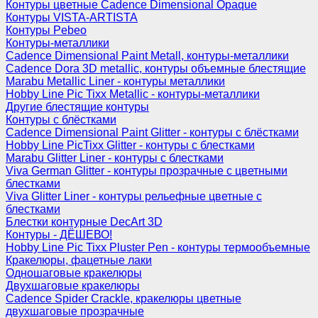
Контуры цветные Cadence Dimensional Opaque
Контуры VISTA-ARTISTA
Контуры Pebeo
Контуры-металлики
Cadence Dimensional Paint Metall, контуры-металлики
Cadence Dora 3D metallic, контуры объемные блестящие
Marabu Metallic Liner - контуры металлики
Hobby Line Pic Tixx Metallic - контуры-металлики
Другие блестящие контуры
Контуры с блёстками
Cadence Dimensional Paint Glitter - контуры с блёстками
Hobby Line PicTixx Glitter - контуры с блестками
Marabu Glitter Liner - контуры с блестками
Viva German Glitter - контуры прозрачные с цветными
блестками
Viva Glitter Liner - контуры рельефные цветные с
блестками
Блестки контурные DecArt 3D
Контуры - ДЁШЕВО!
Hobby Line Pic Tixx Pluster Pen - контуры термообъемные
Кракелюры, фацетные лаки
Одношаговые кракелюры
Двухшаговые кракелюры
Cadence Spider Crackle, кракелюры цветные
двухшаговые прозрачные