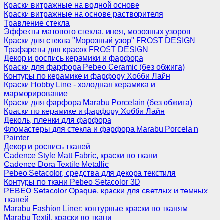
Краски витражные на водной основе
Краски витражные на основе растворителя
Травление стекла
Эффекты матового стекла, инея, морозных узоров
Краски для стекла "Морозный узор" FROST DESIGN
Трафареты для красок FROST DESIGN
Декор и роспись керамики и фарфора
Краски для фарфора Pebeo Ceramic (без обжига)
Контуры по керамике и фарфору Хобби Лайн
Краски Hobby Line - холодная керамика и
марморирование
Краски для фарфора Marabu Porcelain (без обжига)
Краски по керамике и фарфору Хобби Лайн
Деколь, пленки для фарфора
Фломастеры для стекла и фарфора Marabu Porcelain
Painter
Декор и роспись тканей
Cadence Style Matt Fabric, краски по ткани
Cadence Dora Textile Metallic
Pebeo Setacolor, средства для декора текстиля
Контуры по ткани Pebeo Setacolor 3D
PEBEO Setacolor Opaque, краски для светлых и темных
тканей
Marabu Fashion Liner: контурные краски по тканям
Marabu Textil, краски по ткани