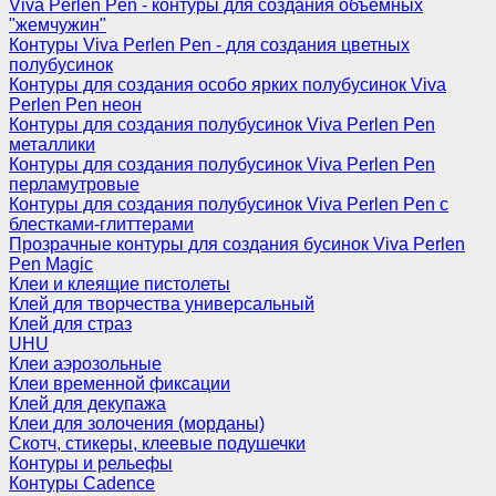
Viva Perlen Pen - контуры для создания объемных
"жемчужин"
Контуры Viva Perlen Pen - для создания цветных
полубусинок
Контуры для создания особо ярких полубусинок Viva
Perlen Pen неон
Контуры для создания полубусинок Viva Perlen Pen
металлики
Контуры для создания полубусинок Viva Perlen Pen
перламутровые
Контуры для создания полубусинок Viva Perlen Pen с
блестками-глиттерами
Прозрачные контуры для создания бусинок Viva Perlen
Pen Magic
Клеи и клеящие пистолеты
Клей для творчества универсальный
Клей для страз
UHU
Клеи аэрозольные
Клеи временной фиксации
Клей для декупажа
Клеи для золочения (морданы)
Скотч, стикеры, клеевые подушечки
Контуры и рельефы
Контуры Cadence