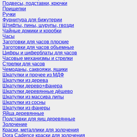
Подвесы, подставки, крючки
Прищепки
Ручки
Фурнитура для бижутерии
Штифты, пины, шурупы, гвозди
Чайные домики и коробки
Часы
Заготовки для часов плоские
Заготовки для часов объемные
Цифры и циферблаты для часов
Часовые механизмы и стрелки
Стрелки для часов
Чемоданы, саквояжи, ящики
Шкатулки и прочее из МДФ
Шкатулки из дерева
Шкатулки дерево+фанера
Шкатулки деревянные дёшево
Шкатулки из массива липы
Шкатулки из сосны
Шкатулки из фанеры
Яйца деревянные
Подставки для яиц деревянные
Золочение
Краски, металлики для золочения
Dora Cadence краски для золочения