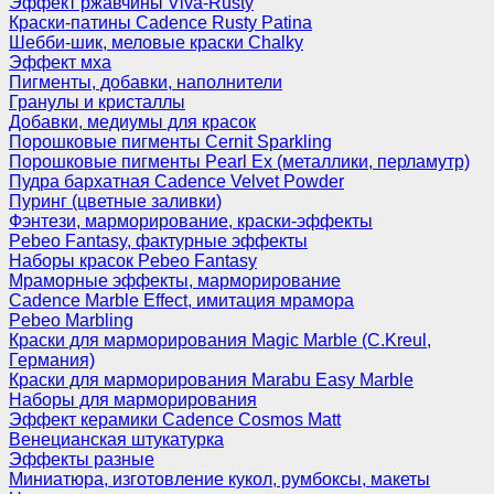
Эффект ржавчины Viva-Rusty
Краски-патины Cadence Rusty Patina
Шебби-шик, меловые краски Chalky
Эффект мха
Пигменты, добавки, наполнители
Гранулы и кристаллы
Добавки, медиумы для красок
Порошковые пигменты Cernit Sparkling
Порошковые пигменты Pearl Ex (металлики, перламутр)
Пудра бархатная Cadence Velvet Powder
Пуринг (цветные заливки)
Фэнтези, марморирование, краски-эффекты
Pebeo Fantasy, фактурные эффекты
Наборы красок Pebeo Fantasy
Мраморные эффекты, марморирование
Cadence Marble Effect, имитация мрамора
Pebeo Marbling
Краски для марморирования Magic Marble (C.Kreul,
Германия)
Краски для марморирования Marabu Easy Marble
Наборы для марморирования
Эффект керамики Cadence Cosmos Matt
Венецианская штукатурка
Эффекты разные
Миниатюра, изготовление кукол, румбоксы, макеты