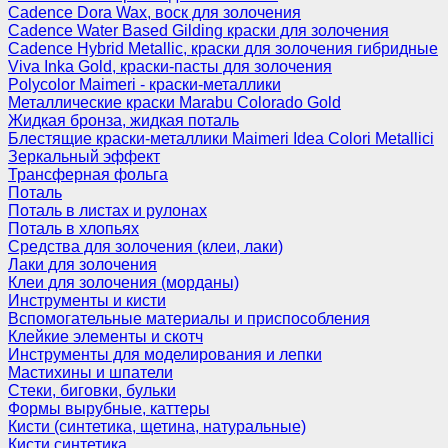
Cadence Dora Wax, воск для золочения
Cadence Water Based Gilding краски для золочения
Cadence Hybrid Metallic, краски для золочения гибридные
Viva Inka Gold, краски-пасты для золочения
Polycolor Maimeri - краски-металлики
Металлические краски Marabu Colorado Gold
Жидкая бронза, жидкая поталь
Блестящие краски-металлики Maimeri Idea Colori Metallici
Зеркальный эффект
Трансферная фольга
Поталь
Поталь в листах и рулонах
Поталь в хлопьях
Средства для золочения (клеи, лаки)
Лаки для золочения
Клеи для золочения (морданы)
Инструменты и кисти
Вспомогательные материалы и приспособления
Клейкие элементы и скотч
Инструменты для моделирования и лепки
Мастихины и шпатели
Стеки, биговки, бульки
Формы вырубные, каттеры
Кисти (синтетика, щетина, натуральные)
Кисти синтетика