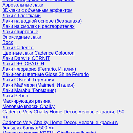
Аэрозольные лаки
3D-лаки с объемным эффектом
Лаки с блёстками
Лаки на водной основе (без запаха)
Лаки на смолах и растворителях
Лаки спиртовые
Эпоксидные лаки
Воск
Лаки Cadence
Цветные лаки Cadence Colouron
Лаки Darwi и CERNIT
Лаки DECOPATCH
Лаки Феррарио (Ferrario, Италия)
Лаки-гели цветные Gloss Shine Ferrario
Лаки C.Kreul, Германия
Лаки Маймери (Maimeri, Италия)
Лаки Marabu (Германия)
Лаки Pebeo
Маскирующая резина
Меловые краски Chalky
Cadence Very Chalky Home Decor, меловые краски, 150
мл
Cadence Very Chalky Home Decor, меловые краски в
больших банках 500 мл