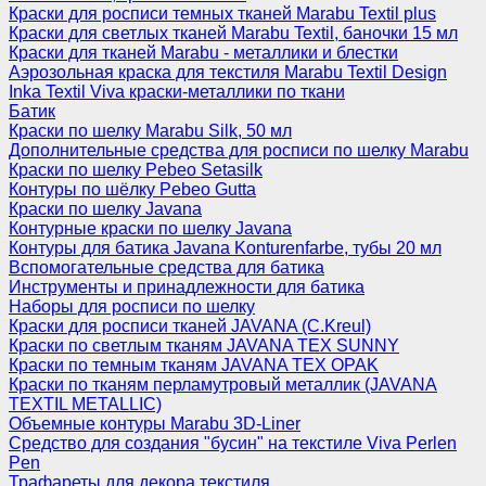
Краски для росписи темных тканей Marabu Textil plus
Краски для светлых тканей Marabu Textil, баночки 15 мл
Краски для тканей Marabu - металлики и блестки
Аэрозольная краска для текстиля Marabu Textil Design
Inka Textil Viva краски-металлики по ткани
Батик
Краски по шелку Marabu Silk, 50 мл
Дополнительные средства для росписи по шелку Marabu
Краски по шелку Pebeo Setasilk
Контуры по шёлку Pebeo Gutta
Краски по шелку Javana
Контурные краски по шелку Javana
Контуры для батика Javana Konturenfarbe, тубы 20 мл
Вспомогательные средства для батика
Инструменты и принадлежности для батика
Наборы для росписи по шелку
Краски для росписи тканей JAVANA (C.Kreul)
Краски по светлым тканям JAVANA TEX SUNNY
Краски по темным тканям JAVANA TEX OPAK
Краски по тканям перламутровый металлик (JAVANA
TEXTIL METALLIC)
Объемные контуры Marabu 3D-Liner
Средство для создания "бусин" на текстиле Viva Perlen
Pen
Трафареты для декора текстиля