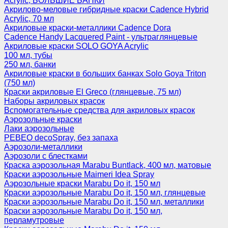
Acrylic, БОЛЬШИЕ БАНКИ
Акрилово-меловые гибридные краски Cadence Hybrid
Acrylic, 70 мл
Акриловые краски-металлики Cadence Dora
Cadence Handy Lacquered Paint - ультраглянцевые
Акриловые краски SOLO GOYA Acrylic
100 мл, тубы
250 мл, банки
Акриловые краски в больших банках Solo Goya Triton
(750 мл)
Краски акриловые El Greco (глянцевые, 75 мл)
Наборы акриловых красок
Вспомогательные средства для акриловых красок
Аэрозольные краски
Лаки аэрозольные
PEBEO decoSpray, без запаха
Аэрозоли-металлики
Аэрозоли с блестками
Краска аэрозольная Marabu Buntlack, 400 мл, матовые
Краски аэрозольные Maimeri Idea Spray
Аэрозольные краски Marabu Do it, 150 мл
Краски аэрозольные Marabu Do it, 150 мл, глянцевые
Краски аэрозольные Marabu Do it, 150 мл, металлики
Краски аэрозольные Marabu Do it, 150 мл,
перламутровые