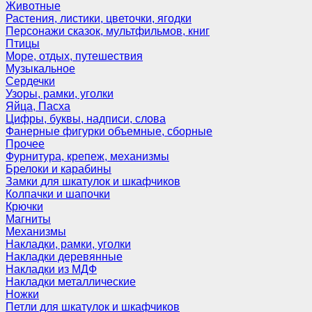
Животные
Растения, листики, цветочки, ягодки
Персонажи сказок, мультфильмов, книг
Птицы
Море, отдых, путешествия
Музыкальное
Сердечки
Узоры, рамки, уголки
Яйца, Пасха
Цифры, буквы, надписи, слова
Фанерные фигурки объемные, сборные
Прочее
Фурнитура, крепеж, механизмы
Брелоки и карабины
Замки для шкатулок и шкафчиков
Колпачки и шапочки
Крючки
Магниты
Механизмы
Накладки, рамки, уголки
Накладки деревянные
Накладки из МДФ
Накладки металлические
Ножки
Петли для шкатулок и шкафчиков