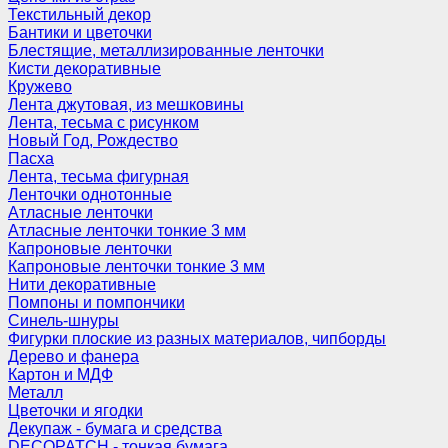
Текстильный декор
Бантики и цветочки
Блестящие, металлизированные ленточки
Кисти декоративные
Кружево
Лента джутовая, из мешковины
Лента, тесьма с рисунком
Новый Год, Рождество
Пасха
Лента, тесьма фигурная
Ленточки однотонные
Атласные ленточки
Атласные ленточки тонкие 3 мм
Капроновые ленточки
Капроновые ленточки тонкие 3 мм
Нити декоративные
Помпоны и помпончики
Синель-шнуры
Фигурки плоские из разных материалов, чипборды
Дерево и фанера
Картон и МДФ
Металл
Цветочки и ягодки
Декупаж - бумага и средства
DECOPATCH - тонкая бумага