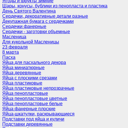
Ягоды и фрукты зимние
Шары, конусы, бублики из пенопласта и пластика
День Святого Валентина
Сердечки, декоративные детали разные
Декупажная бумага с сердечками
Сердечки фанерные
Сердечки - заготовки объемные
Масленица
Для кукольной Масленицы
23 февраля
8 марта
Пасха
Яйца для пасхального декора
Яйца миниатюрные
Яйца деревянные
Яйца с плоскими срезами
Яйца пластиковые
Яйца пластиковые непрозрачные
Яйца пенопластовые
Яйца пенопластовые цветные
Яйца пенопластовые белые
Яйца фанерные плоские
Яйца-шкатулки, раскрывающиеся
Подставки под яйца и куличи
Подставки деревянные