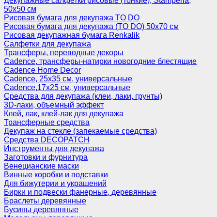
Декупажные салфетки рисовые (тонкие), Stamperia,
50х50 см
Рисовая бумага для декупажа TO DO
Рисовая бумага для декупажа (TO DO) 50х70 см
Рисовая декупажная бумага Renkalik
Салфетки для декупажа
Трансферы, переводные декоры
Cadence, трансферы-натирки новогодние блестящие
Cadence Home Decor
Cadence, 25х35 см, универсальные
Cadence,17х25 см, универсальные
Средства для декупажа (клеи, лаки, грунты)
3D-лаки, объемный эффект
Клей, лак, клей-лак для декупажа
Трансферные средства
Декупаж на стекле (запекаемые средства)
Средства DECOPATCH
Инструменты для декупажа
Заготовки и фурнитура
Венецианские маски
Винные коробки и подставки
Для бижутерии и украшений
Бирки и подвески фанерные, деревянные
Браслеты деревянные
Бусины деревянные