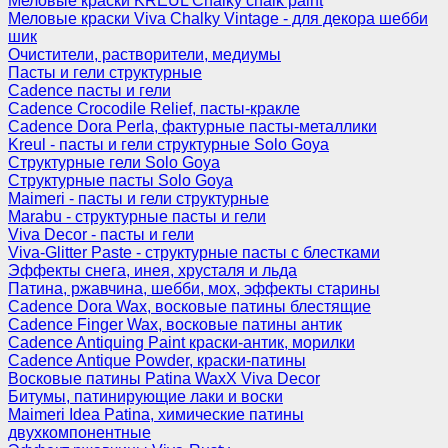
Меловые краски KREUL Chalky chalk paint
Меловые краски Viva Chalky Vintage - для декора шебби
шик
Очистители, растворители, медиумы
Пасты и гели структурные
Cadence пасты и гели
Cadence Crocodile Relief, пасты-кракле
Cadence Dora Perla, фактурные пасты-металлики
Kreul - пасты и гели структурные Solo Goya
Структурные гели Solo Goya
Структурные пасты Solo Goya
Maimeri - пасты и гели структурные
Marabu - структурные пасты и гели
Viva Decor - пасты и гели
Viva-Glitter Paste - структурные пасты с блестками
Эффекты снега, инея, хрусталя и льда
Патина, ржавчина, шебби, мох, эффекты старины
Cadence Dora Wax, восковые патины блестящие
Cadence Finger Wax, восковые патины антик
Сadence Antiquing Paint краски-антик, морилки
Cadence Antique Powder, краски-патины
Восковые патины Patina WaxX Viva Decor
Битумы, патинирующие лаки и воски
Maimeri Idea Patina, химические патины
двухкомпонентные