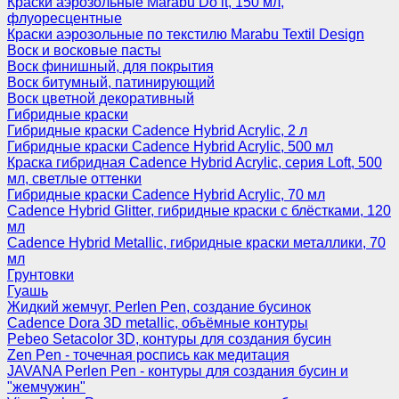
Краски аэрозольные Marabu Do it, 150 мл,
флуоресцентные
Краски аэрозольные по текстилю Marabu Textil Design
Воск и восковые пасты
Воск финишный, для покрытия
Воск битумный, патинирующий
Воск цветной декоративный
Гибридные краски
Гибридные краски Cadence Hybrid Acrylic, 2 л
Гибридные краски Cadence Hybrid Acrylic, 500 мл
Краска гибридная Cadence Hybrid Acrylic, серия Loft, 500
мл, светлые оттенки
Гибридные краски Cadence Hybrid Acrylic, 70 мл
Cadence Hybrid Glitter, гибридные краски с блёстками, 120
мл
Cadence Hybrid Metallic, гибридные краски металлики, 70
мл
Грунтовки
Гуашь
Жидкий жемчуг, Perlen Pen, создание бусинок
Cadence Dora 3D metallic, объёмные контуры
Pebeo Setacolor 3D, контуры для создания бусин
Zen Pen - точечная роспись как медитация
JAVANA Perlen Pen - контуры для создания бусин и
"жемчужин"