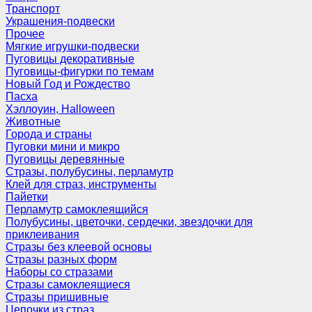
Транспорт
Украшения-подвески
Прочее
Мягкие игрушки-подвески
Пуговицы декоративные
Пуговицы-фигурки по темам
Новый Год и Рождество
Пасха
Хэллоуин, Halloween
Животные
Города и страны
Пуговки мини и микро
Пуговицы деревянные
Стразы, полубусины, перламутр
Клей для страз, инструменты
Пайетки
Перламутр самоклеящийся
Полубусины, цветочки, сердечки, звездочки для
приклеивания
Стразы без клеевой основы
Стразы разных форм
Наборы со стразами
Стразы самоклеящиеся
Стразы пришивные
Цепочки из страз