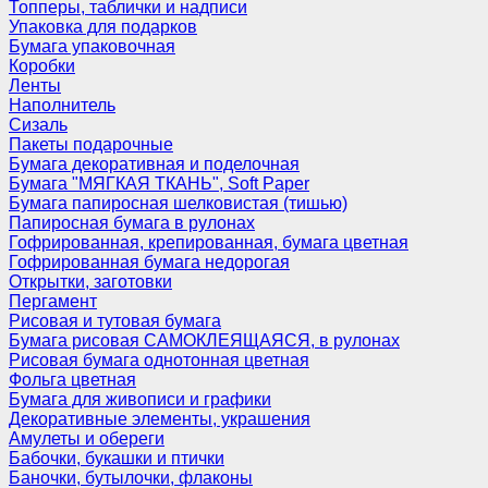
Топперы, таблички и надписи
Упаковка для подарков
Бумага упаковочная
Коробки
Ленты
Наполнитель
Сизаль
Пакеты подарочные
Бумага декоративная и поделочная
Бумага "МЯГКАЯ ТКАНЬ", Soft Paper
Бумага папиросная шелковистая (тишью)
Папиросная бумага в рулонах
Гофрированная, крепированная, бумага цветная
Гофрированная бумага недорогая
Открытки, заготовки
Пергамент
Рисовая и тутовая бумага
Бумага рисовая САМОКЛЕЯЩАЯСЯ, в рулонах
Рисовая бумага однотонная цветная
Фольга цветная
Бумага для живописи и графики
Декоративные элементы, украшения
Амулеты и обереги
Бабочки, букашки и птички
Баночки, бутылочки, флаконы