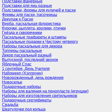
Подставки фанерные
Подставки для яиц разные
Подставки, формы для куличей и пасхи
Формы для пасхи, пасочницы
Декупаж к Пасхе
Верба, пасхальная флористика
Курочки, цыплята, кролики, птички
Гнёзда и скворечники
Пасхальные трафареты и штампы
Пасхальные подарки к Чистому четвергу
Наборы пасхальные для декора
Топперы пасхальные
Декор пасхальный разный
Выпускной, последний звонок
Яблочный Спас
1 сентября, День Учителя
Halloween (Хэллоуин)
Новорожденный, день рождения
Новоселье
Подарочные наборы
Наборы для валяния на пенопласте (игрушки)
Наборы для изготовления светильников
Подарочные сертификаты
Свадьба
Шкатулочки под кольца