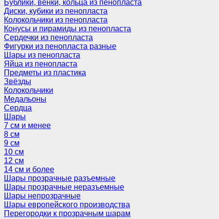
Бублики, венки, кольца из пенопласта
Диски, кубики из пенопласта
Колокольчики из пенопласта
Конусы и пирамиды из пенопласта
Сердечки из пенопласта
Фигурки из пенопласта разные
Шары из пенопласта
Яйца из пенопласта
Предметы из пластика
Звёзды
Колокольчики
Медальоны
Сердца
Шары
7 см и менее
8 см
9 см
10 см
12 см
14 см и более
Шары прозрачные разъемные
Шары прозрачные неразъемные
Шары непрозрачные
Шары европейского производства
Перегородки к прозрачным шарам