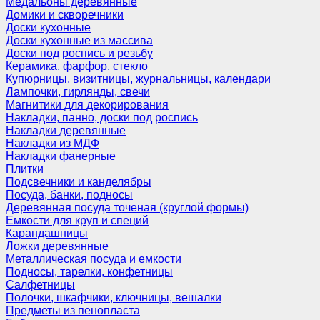
Медальоны деревянные
Домики и скворечники
Доски кухонные
Доски кухонные из массива
Доски под роспись и резьбу
Керамика, фарфор, стекло
Купюрницы, визитницы, журнальницы, календари
Лампочки, гирлянды, свечи
Магнитики для декорирования
Накладки, панно, доски под роспись
Накладки деревянные
Накладки из МДФ
Накладки фанерные
Плитки
Подсвечники и канделябры
Посуда, банки, подносы
Деревянная посуда точеная (круглой формы)
Емкости для круп и специй
Карандашницы
Ложки деревянные
Металлическая посуда и емкости
Подносы, тарелки, конфетницы
Салфетницы
Полочки, шкафчики, ключницы, вешалки
Предметы из пенопласта