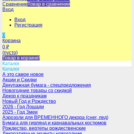
Сравнение
Товар в сравнении
Вход
Вход
Регистрация
0
Корзина
0
₽
(пусто)
Товар в корзине!
Каталог
Каталог
А это самое новое
Акции и Скидки
Декупажная бумага - спецпредложения
Новогодние товары со скидкой
Декор к праздникам
Новый Год и Рождество
2026 - Год Лошади
2025 - Год Змеи
Аэрозоли для ВРЕМЕННОГО декора (снег, лед)
Бумага для гирлянд и карнавальных костюмов
Рождество, вертепы рождественские
Декоративные акценты новогодние