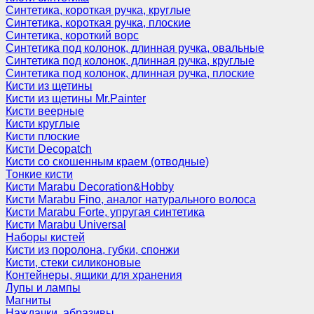
Синтетика, короткая ручка, круглые
Синтетика, короткая ручка, плоские
Синтетика, короткий ворс
Синтетика под колонок, длинная ручка, овальные
Синтетика под колонок, длинная ручка, круглые
Синтетика под колонок, длинная ручка, плоские
Кисти из щетины
Кисти из щетины Mr.Painter
Кисти веерные
Кисти круглые
Кисти плоские
Кисти Decopatch
Кисти со скошенным краем (отводные)
Тонкие кисти
Кисти Marabu Decoration&Hobby
Кисти Marabu Fino, аналог натурального волоса
Кисти Marabu Forte, упругая синтетика
Кисти Marabu Universal
Наборы кистей
Кисти из поролона, губки, спонжи
Кисти, стеки силиконовые
Контейнеры, ящики для хранения
Лупы и лампы
Магниты
Наждачки, абразивы