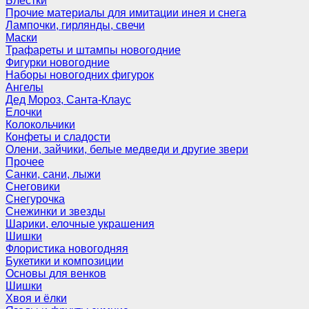
Блёстки
Прочие материалы для имитации инея и снега
Лампочки, гирлянды, свечи
Маски
Трафареты и штампы новогодние
Фигурки новогодние
Наборы новогодних фигурок
Ангелы
Дед Мороз, Санта-Клаус
Елочки
Колокольчики
Конфеты и сладости
Олени, зайчики, белые медведи и другие звери
Прочее
Санки, сани, лыжи
Снеговики
Снегурочка
Снежинки и звезды
Шарики, елочные украшения
Шишки
Флористика новогодняя
Букетики и композиции
Основы для венков
Шишки
Хвоя и ёлки