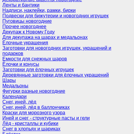
Ленты и бантики
Надписи, наклейки, рамки, бирки
Подвески для бижутерии и новогодних игрушек
Пуговицы новогодние
Прочее новогоднее
Декупаж к Новому Году
Для декупажа на шарах и медальонах
Ёлочные украшения
Заготовки для новогодних игрушек, украшений и
подарков
Емкости для снежных шаров
Ёлочки и конусы
Заготовки для ёлочных игрушек
Деревянные заготовки для ёлочных украшений
Шары
Медальоны
Фигурки разные новогодние
Календари
Снег, иней, лёд
Снег, иней, лёд в баллончиках
Краски для морозного узора
Иней и снег - структурные пасты и гели
Лёд - кристаллы и кубики
Снег в хлопьях и шариках