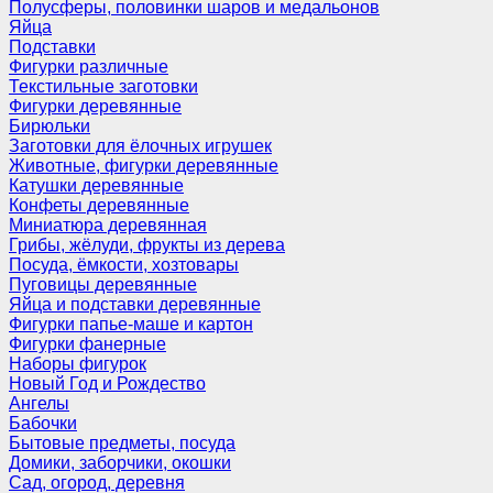
Полусферы, половинки шаров и медальонов
Яйца
Подставки
Фигурки различные
Текстильные заготовки
Фигурки деревянные
Бирюльки
Заготовки для ёлочных игрушек
Животные, фигурки деревянные
Катушки деревянные
Конфеты деревянные
Миниатюра деревянная
Грибы, жёлуди, фрукты из дерева
Посуда, ёмкости, хозтовары
Пуговицы деревянные
Яйца и подставки деревянные
Фигурки папье-маше и картон
Фигурки фанерные
Наборы фигурок
Новый Год и Рождество
Ангелы
Бабочки
Бытовые предметы, посуда
Домики, заборчики, окошки
Сад, огород, деревня