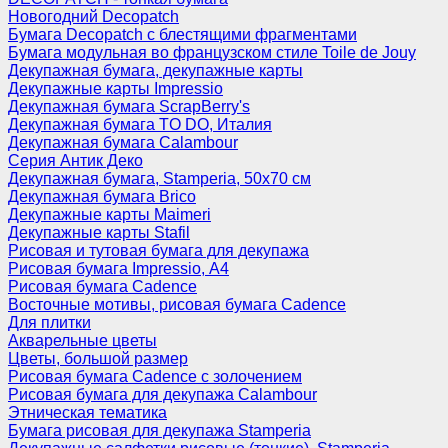
Новогодний Decopatch
Бумага Decopatch с блестящими фрагментами
Бумага модульная во французском стиле Toile de Jouy
Декупажная бумага, декупажные карты
Декупажные карты Impressio
Декупажная бумага ScrapBerry's
Декупажная бумага TO DO, Италия
Декупажная бумага Calambour
Серия Антик Деко
Декупажная бумага, Stamperia, 50х70 см
Декупажная бумага Brico
Декупажные карты Maimeri
Декупажные карты Stafil
Рисовая и тутовая бумага для декупажа
Рисовая бумага Impressio, А4
Рисовая бумага Cadence
Восточные мотивы, рисовая бумага Cadence
Для плитки
Акварельные цветы
Цветы, большой размер
Рисовая бумага Cadence c золочением
Рисовая бумага для декупажа Calambour
Этническая тематика
Бумага рисовая для декупажа Stamperia