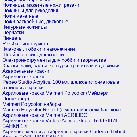
Ножницы, макетные ножи, резаки
Ножницы для рукоделия
Ножи макетные
Ножи раскройные, дисковые
Фигурные ножницы
Перчатки
Пинцеты
Резьба - инструмент
Флаконы, тюбики и наконечники
Швейные принадлежности
Электроинструменты для хобби и творчества
Краски, лаки, пасты, контуры, красители и др. химия
Акварельные краски
Акриловые краски
Pebeo Studio Acrylics, 100 мл, шелковисто-матовые
акриловые краски
Акриловые краски Maimeri Polycolor (Маймери
Поликолор)
Maimeri Polycolor, наборы
Maimeri Polycolor Reflect (с металлическим блеском)
Акриловые краски Maimeri ACRILICO
Акриловые краски Vallejo Acrylic Studio, БОЛЬШИЕ
БАНКИ 1 л
Акрилово-меловые гибридные краски Cadence Hybrid