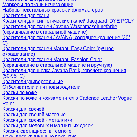
Маркеры по ткани исчезающие
Наборы текстильных красок и фломастеров
Красители для ткани
Красители для синтетических тканей Jacquard iDYE POLY
Красители для тканей Javana Waschmaschinefarbe
(окрашивание в стиральной машине)
Красители для тканей JAVANA, холодное крашение (30°
С)
Красители для тканей Marabu Easy Color (ручное
окрашивание)
Красители для тканей Marabu Fashion Color
(окрашивание в стиральной машине и вручную)
Красители для шелка Javana Batik, горячего крашения
(50-95° С)
Красители универсальные
Отбеливатели и пятновыводители
Краски по коже
Краски по коже и кожзаменителю Cadence Leather Vogue
Paint
Краски для свечей
Краски для свечей матовые
Краски для свечей - металлики
Краски для меловых и магнитных досок
Краски, светящиеся в темноте
Лаки, воск, финишные покрытия