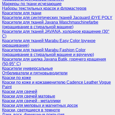
Маркеры по ткани исчезающие
Наборы текстильных красок и фломастеров
Красители для ткани
Красители для синтетических тканей Jacquard iDYE POLY
Красители для тканей Javana Waschmaschinefarbe
(окрашивание в стиральной машине)
Красители для тканей JAVANA, холодное крашение (30°
С)
Красители для тканей Marabu Easy Color (ручное
окрашивание)
Красители для тканей Marabu Fashion Color
(окрашивание в стиральной машине и вручную)
Красители для шелка Javana Batik, горячего крашения
(50-95° С)
Красители универсальные
Отбеливатели и пятновыводители
Краски по коже
Краски по коже и кожзаменителю Cadence Leather Vogue
Paint
Краски для свечей
Краски для свечей матовые
Краски для свечей - металлики
Краски для меловых и магнитных досок
Краски, светящиеся в темноте
Лаки, воск, финишные покрытия