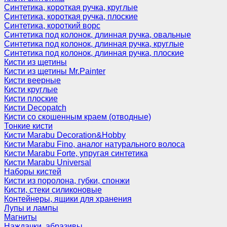
Синтетика, короткая ручка, круглые
Синтетика, короткая ручка, плоские
Синтетика, короткий ворс
Синтетика под колонок, длинная ручка, овальные
Синтетика под колонок, длинная ручка, круглые
Синтетика под колонок, длинная ручка, плоские
Кисти из щетины
Кисти из щетины Mr.Painter
Кисти веерные
Кисти круглые
Кисти плоские
Кисти Decopatch
Кисти со скошенным краем (отводные)
Тонкие кисти
Кисти Marabu Decoration&Hobby
Кисти Marabu Fino, аналог натурального волоса
Кисти Marabu Forte, упругая синтетика
Кисти Marabu Universal
Наборы кистей
Кисти из поролона, губки, спонжи
Кисти, стеки силиконовые
Контейнеры, ящики для хранения
Лупы и лампы
Магниты
Наждачки, абразивы