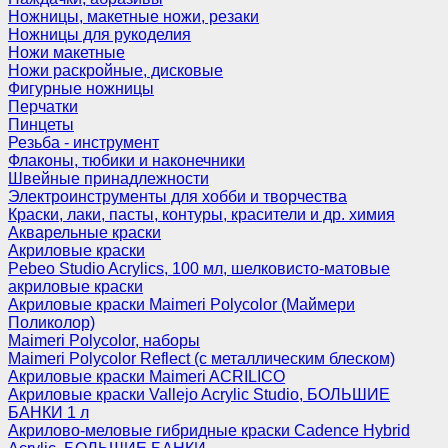
Ножницы, макетные ножи, резаки
Ножницы для рукоделия
Ножи макетные
Ножи раскройные, дисковые
Фигурные ножницы
Перчатки
Пинцеты
Резьба - инструмент
Флаконы, тюбики и наконечники
Швейные принадлежности
Электроинструменты для хобби и творчества
Краски, лаки, пасты, контуры, красители и др. химия
Акварельные краски
Акриловые краски
Pebeo Studio Acrylics, 100 мл, шелковисто-матовые
акриловые краски
Акриловые краски Maimeri Polycolor (Маймери
Поликолор)
Maimeri Polycolor, наборы
Maimeri Polycolor Reflect (с металлическим блеском)
Акриловые краски Maimeri ACRILICO
Акриловые краски Vallejo Acrylic Studio, БОЛЬШИЕ
БАНКИ 1 л
Акрилово-меловые гибридные краски Cadence Hybrid