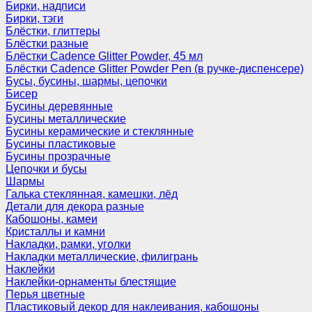
Бирки, надписи
Бирки, тэги
Блёстки, глиттеры
Блёстки разные
Блёстки Cadence Glitter Powder, 45 мл
Блёстки Cadence Glitter Powder Pen (в ручке-диспенсере)
Бусы, бусины, шармы, цепочки
Бисер
Бусины деревянные
Бусины металлические
Бусины керамические и стеклянные
Бусины пластиковые
Бусины прозрачные
Цепочки и бусы
Шармы
Галька стеклянная, камешки, лёд
Детали для декора разные
Кабошоны, камеи
Кристаллы и камни
Накладки, рамки, уголки
Накладки металлические, филигрань
Наклейки
Наклейки-орнаменты блестящие
Перья цветные
Пластиковый декор для наклеивания, кабошоны