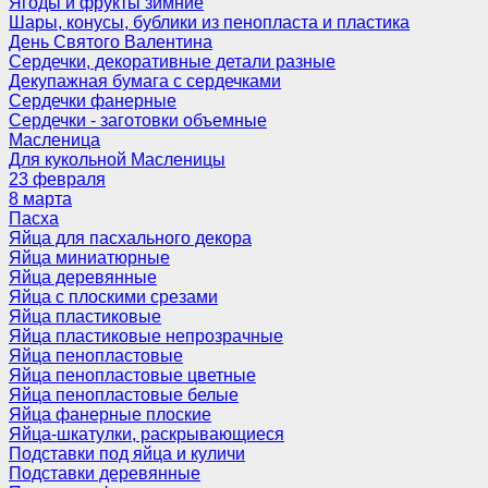
Ягоды и фрукты зимние
Шары, конусы, бублики из пенопласта и пластика
День Святого Валентина
Сердечки, декоративные детали разные
Декупажная бумага с сердечками
Сердечки фанерные
Сердечки - заготовки объемные
Масленица
Для кукольной Масленицы
23 февраля
8 марта
Пасха
Яйца для пасхального декора
Яйца миниатюрные
Яйца деревянные
Яйца с плоскими срезами
Яйца пластиковые
Яйца пластиковые непрозрачные
Яйца пенопластовые
Яйца пенопластовые цветные
Яйца пенопластовые белые
Яйца фанерные плоские
Яйца-шкатулки, раскрывающиеся
Подставки под яйца и куличи
Подставки деревянные