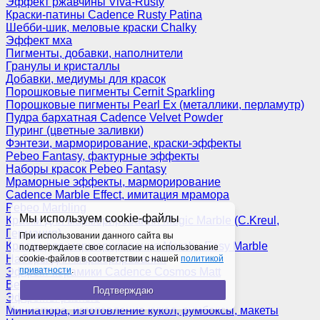
Эффект ржавчины Viva-Rusty
Краски-патины Cadence Rusty Patina
Шебби-шик, меловые краски Chalky
Эффект мха
Пигменты, добавки, наполнители
Гранулы и кристаллы
Добавки, медиумы для красок
Порошковые пигменты Cernit Sparkling
Порошковые пигменты Pearl Ex (металлики, перламутр)
Пудра бархатная Cadence Velvet Powder
Пуринг (цветные заливки)
Фэнтези, марморирование, краски-эффекты
Pebeo Fantasy, фактурные эффекты
Наборы красок Pebeo Fantasy
Мраморные эффекты, марморирование
Cadence Marble Effect, имитация мрамора
Pebeo Marbling
Мы используем cookie-файлы
Краски для марморирования Magic Marble (C.Kreul,
Германия)
При использовании данного сайта вы
Краски для марморирования Marabu Easy Marble
подтверждаете свое согласие на использование
Наборы для марморирования
cookie-файлов в соответствии с нашей
политикой
приватности
.
Эффект керамики Cadence Cosmos Matt
Венецианская штукатурка
Подтверждаю
Эффекты разные
Миниатюра, изготовление кукол, румбоксы, макеты