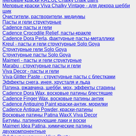
Меловые краски KREUL Chalky chalk paint
Меловые краски Viva Chalky Vintage - для декора шебби
шик
Очистители, растворители, медиумы
Пасты и гели структурные
Cadence пасты и гели
Cadence Crocodile Relief, пасты-кракле
Cadence Dora Perla, фактурные пасты-металлики
Kreul - пасты и гели структурные Solo Goya
Структурные гели Solo Goya
Структурные пасты Solo Goya
Maimeri - пасты и гели структурные
Marabu - структурные пасты и гели
Viva Decor - пасты и гели
Viva-Glitter Paste - структурные пасты с блестками
Эффекты снега, инея, хрусталя и льда
Патина, ржавчина, шебби, мох, эффекты старины
Cadence Dora Wax, восковые патины блестящие
Cadence Finger Wax, восковые патины антик
Сadence Antiquing Paint краски-антик, морилки
Cadence Antique Powder, краски-патины
Восковые патины Patina WaxX Viva Decor
Битумы, патинирующие лаки и воски
Maimeri Idea Patina, химические патины
двухкомпонентные