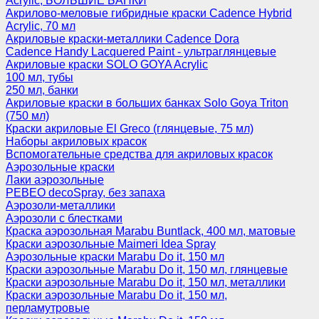
Acrylic, БОЛЬШИЕ БАНКИ
Акрилово-меловые гибридные краски Cadence Hybrid
Acrylic, 70 мл
Акриловые краски-металлики Cadence Dora
Cadence Handy Lacquered Paint - ультраглянцевые
Акриловые краски SOLO GOYA Acrylic
100 мл, тубы
250 мл, банки
Акриловые краски в больших банках Solo Goya Triton
(750 мл)
Краски акриловые El Greco (глянцевые, 75 мл)
Наборы акриловых красок
Вспомогательные средства для акриловых красок
Аэрозольные краски
Лаки аэрозольные
PEBEO decoSpray, без запаха
Аэрозоли-металлики
Аэрозоли с блестками
Краска аэрозольная Marabu Buntlack, 400 мл, матовые
Краски аэрозольные Maimeri Idea Spray
Аэрозольные краски Marabu Do it, 150 мл
Краски аэрозольные Marabu Do it, 150 мл, глянцевые
Краски аэрозольные Marabu Do it, 150 мл, металлики
Краски аэрозольные Marabu Do it, 150 мл,
перламутровые