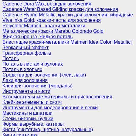
Cadence Dora Wax, воск для золочения
Cadence Water Based Gilding краски для золочения
Cadence Hybrid Metallic, краски для золочения гибридные
Viva Inka Gold, краски-пасты для золочения
Polycolor Maimeri - краски-металлики
Металлические краски Marabu Colorado Gold
Жидкая бронза, жидкая поталь
Блестящие краски-металлики Maimeri Idea Colori Metallici
Зеркальный эффект
Трансферная фольга
Поталь
Поталь в листах и рулонах
Поталь в хлопьях
Средства для золочения (клеи, лаки)
Лаки для золочения
Клеи для золочения (морданы)
Инструменты и кисти
Вспомогательные материалы и приспособления
Клейкие элементы и скотч
Инструменты для моделирования и лепки
Мастихины и шпатели
Стеки, биговки, бульки
Формы вырубные, каттеры
Кисти (синтетика, щетина, натуральные)
Кисти синтетика