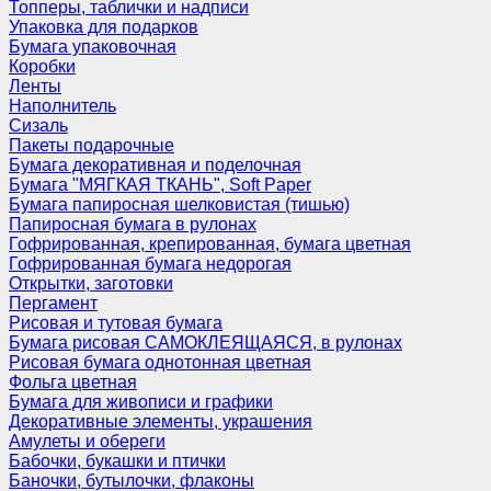
Топперы, таблички и надписи
Упаковка для подарков
Бумага упаковочная
Коробки
Ленты
Наполнитель
Сизаль
Пакеты подарочные
Бумага декоративная и поделочная
Бумага "МЯГКАЯ ТКАНЬ", Soft Paper
Бумага папиросная шелковистая (тишью)
Папиросная бумага в рулонах
Гофрированная, крепированная, бумага цветная
Гофрированная бумага недорогая
Открытки, заготовки
Пергамент
Рисовая и тутовая бумага
Бумага рисовая САМОКЛЕЯЩАЯСЯ, в рулонах
Рисовая бумага однотонная цветная
Фольга цветная
Бумага для живописи и графики
Декоративные элементы, украшения
Амулеты и обереги
Бабочки, букашки и птички
Баночки, бутылочки, флаконы