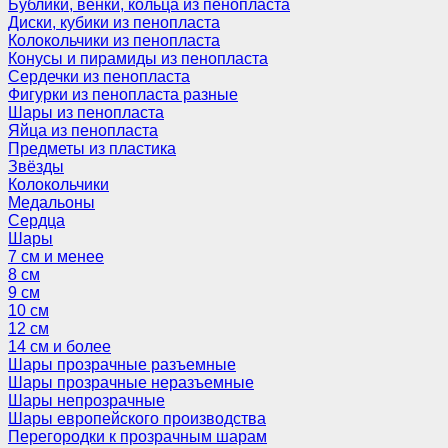
Бублики, венки, кольца из пенопласта
Диски, кубики из пенопласта
Колокольчики из пенопласта
Конусы и пирамиды из пенопласта
Сердечки из пенопласта
Фигурки из пенопласта разные
Шары из пенопласта
Яйца из пенопласта
Предметы из пластика
Звёзды
Колокольчики
Медальоны
Сердца
Шары
7 см и менее
8 см
9 см
10 см
12 см
14 см и более
Шары прозрачные разъемные
Шары прозрачные неразъемные
Шары непрозрачные
Шары европейского производства
Перегородки к прозрачным шарам