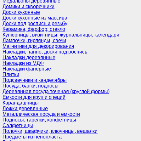
Медальоны деревянные
Домики и скворечники
Доски кухонные
Доски кухонные из массива
Доски под роспись и резьбу
Керамика, фарфор, стекло
Купюрницы, визитницы, журнальницы, календари
Лампочки, гирлянды, свечи
Магнитики для декорирования
Накладки, панно, доски под роспись
Накладки деревянные
Накладки из МДФ
Накладки фанерные
Плитки
Подсвечники и канделябры
Посуда, банки, подносы
Деревянная посуда точеная (круглой формы)
Емкости для круп и специй
Карандашницы
Ложки деревянные
Металлическая посуда и емкости
Подносы, тарелки, конфетницы
Салфетницы
Полочки, шкафчики, ключницы, вешалки
Предметы из пенопласта