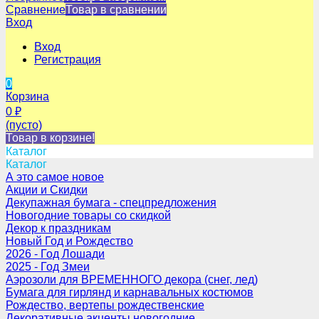
Сравнение
Товар в сравнении
Вход
Вход
Регистрация
0
Корзина
0
₽
(пусто)
Товар в корзине!
Каталог
Каталог
А это самое новое
Акции и Скидки
Декупажная бумага - спецпредложения
Новогодние товары со скидкой
Декор к праздникам
Новый Год и Рождество
2026 - Год Лошади
2025 - Год Змеи
Аэрозоли для ВРЕМЕННОГО декора (снег, лед)
Бумага для гирлянд и карнавальных костюмов
Рождество, вертепы рождественские
Декоративные акценты новогодние