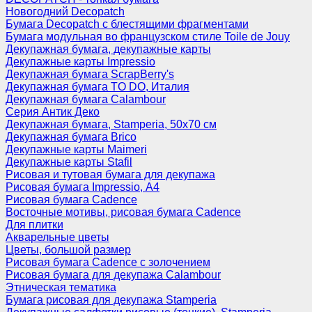
Новогодний Decopatch
Бумага Decopatch с блестящими фрагментами
Бумага модульная во французском стиле Toile de Jouy
Декупажная бумага, декупажные карты
Декупажные карты Impressio
Декупажная бумага ScrapBerry's
Декупажная бумага TO DO, Италия
Декупажная бумага Calambour
Серия Антик Деко
Декупажная бумага, Stamperia, 50х70 см
Декупажная бумага Brico
Декупажные карты Maimeri
Декупажные карты Stafil
Рисовая и тутовая бумага для декупажа
Рисовая бумага Impressio, А4
Рисовая бумага Cadence
Восточные мотивы, рисовая бумага Cadence
Для плитки
Акварельные цветы
Цветы, большой размер
Рисовая бумага Cadence c золочением
Рисовая бумага для декупажа Calambour
Этническая тематика
Бумага рисовая для декупажа Stamperia