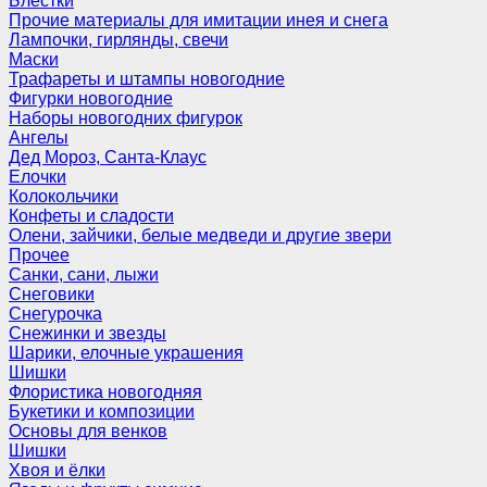
Блёстки
Прочие материалы для имитации инея и снега
Лампочки, гирлянды, свечи
Маски
Трафареты и штампы новогодние
Фигурки новогодние
Наборы новогодних фигурок
Ангелы
Дед Мороз, Санта-Клаус
Елочки
Колокольчики
Конфеты и сладости
Олени, зайчики, белые медведи и другие звери
Прочее
Санки, сани, лыжи
Снеговики
Снегурочка
Снежинки и звезды
Шарики, елочные украшения
Шишки
Флористика новогодняя
Букетики и композиции
Основы для венков
Шишки
Хвоя и ёлки