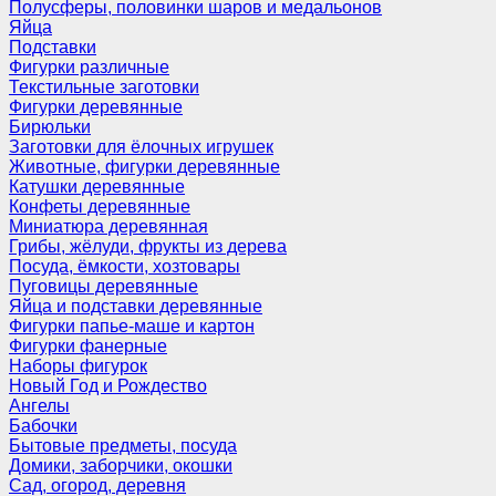
Полусферы, половинки шаров и медальонов
Яйца
Подставки
Фигурки различные
Текстильные заготовки
Фигурки деревянные
Бирюльки
Заготовки для ёлочных игрушек
Животные, фигурки деревянные
Катушки деревянные
Конфеты деревянные
Миниатюра деревянная
Грибы, жёлуди, фрукты из дерева
Посуда, ёмкости, хозтовары
Пуговицы деревянные
Яйца и подставки деревянные
Фигурки папье-маше и картон
Фигурки фанерные
Наборы фигурок
Новый Год и Рождество
Ангелы
Бабочки
Бытовые предметы, посуда
Домики, заборчики, окошки
Сад, огород, деревня