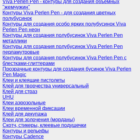
Viva Perlen Pen - контуры для создания объемных
"жемчужин"
Контуры Viva Perlen Pen - для создания цветных
полубусинок
Контуры для создания особо ярких полубусинок Viva
Perlen Pen неон
Контуры для создания полубусинок Viva Perlen Pen
металлики
Контуры для создания полубусинок Viva Perlen Pen
перламутровые
Контуры для создания полубусинок Viva Perlen Pen с
блестками-глиттерами
Прозрачные контуры для создания бусинок Viva Perlen
Pen Magic
Клеи и клеящие пистолеты
Клей для творчества универсальный
Клей для страз
UHU
Клеи аэрозольные
Клеи временной фиксации
Клей для декупажа
Клеи для золочения (морданы)
Скотч, стикеры, клеевые подушечки
Контуры и рельефы
Контуры Cadence