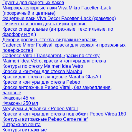
Грунты для фацетных лаков
Микрокракелюрные лаки Viva Mikro Facetten-Lack
(прозрачный и цветные)
Фацетные лаки Viva Decor Facetten-Lack (кракелюр)
Пигменты и воски для затирки трещин
Краски специальные (витражные, текстильные, по
фарфору и т.д.)
Декор и роспись стекла, витражные краски
Cadence Mirror Festival, краски для зеркал и прозрачных
поверхностей
Cadence Vitrail Transparent, краски по стеклу
Maimeri Idea Vetro, краски и контуры для стекла
Контуры по стеклу Maimeri Idea Vetro
Краски и контуры для стекла Marabu
Краски для стекла глянцевые Marabu GlasArt
Краски и контуры для стекла Pebeo
Краски витражные Pebeo Vitrail, без закрепления,
лаковые
Флаконы 45 мл
Флаконы 250 мл
Медиумы и добавки к Pebeo Vitrail
Краски и контуры для стекла под обжиг Pebeo Vitrea 160
Контуры витражные Pebeo Cerne relief
Витражная лента
Контуры витражные