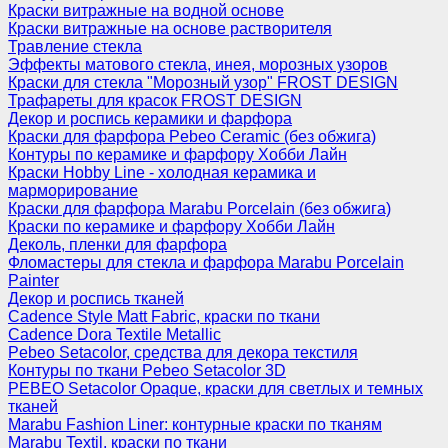
Краски витражные на водной основе
Краски витражные на основе растворителя
Травление стекла
Эффекты матового стекла, инея, морозных узоров
Краски для стекла "Морозный узор" FROST DESIGN
Трафареты для красок FROST DESIGN
Декор и роспись керамики и фарфора
Краски для фарфора Pebeo Ceramic (без обжига)
Контуры по керамике и фарфору Хобби Лайн
Краски Hobby Line - холодная керамика и
марморирование
Краски для фарфора Marabu Porcelain (без обжига)
Краски по керамике и фарфору Хобби Лайн
Деколь, пленки для фарфора
Фломастеры для стекла и фарфора Marabu Porcelain
Painter
Декор и роспись тканей
Cadence Style Matt Fabric, краски по ткани
Cadence Dora Textile Metallic
Pebeo Setacolor, средства для декора текстиля
Контуры по ткани Pebeo Setacolor 3D
PEBEO Setacolor Opaque, краски для светлых и темных
тканей
Marabu Fashion Liner: контурные краски по тканям
Marabu Textil, краски по ткани