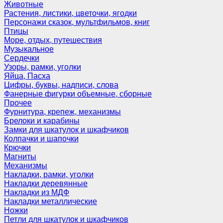
Животные
Растения, листики, цветочки, ягодки
Персонажи сказок, мультфильмов, книг
Птицы
Море, отдых, путешествия
Музыкальное
Сердечки
Узоры, рамки, уголки
Яйца, Пасха
Цифры, буквы, надписи, слова
Фанерные фигурки объемные, сборные
Прочее
Фурнитура, крепеж, механизмы
Брелоки и карабины
Замки для шкатулок и шкафчиков
Колпачки и шапочки
Крючки
Магниты
Механизмы
Накладки, рамки, уголки
Накладки деревянные
Накладки из МДФ
Накладки металлические
Ножки
Петли для шкатулок и шкафчиков