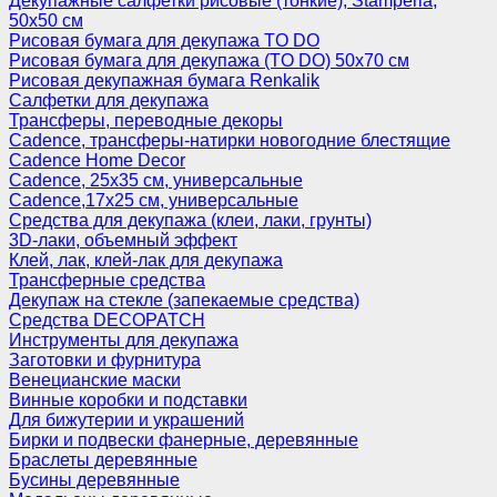
Декупажные салфетки рисовые (тонкие), Stamperia,
50х50 см
Рисовая бумага для декупажа TO DO
Рисовая бумага для декупажа (TO DO) 50х70 см
Рисовая декупажная бумага Renkalik
Салфетки для декупажа
Трансферы, переводные декоры
Cadence, трансферы-натирки новогодние блестящие
Cadence Home Decor
Cadence, 25х35 см, универсальные
Cadence,17х25 см, универсальные
Средства для декупажа (клеи, лаки, грунты)
3D-лаки, объемный эффект
Клей, лак, клей-лак для декупажа
Трансферные средства
Декупаж на стекле (запекаемые средства)
Средства DECOPATCH
Инструменты для декупажа
Заготовки и фурнитура
Венецианские маски
Винные коробки и подставки
Для бижутерии и украшений
Бирки и подвески фанерные, деревянные
Браслеты деревянные
Бусины деревянные