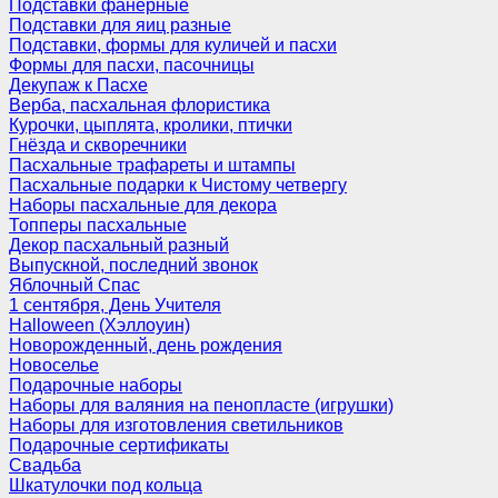
Подставки фанерные
Подставки для яиц разные
Подставки, формы для куличей и пасхи
Формы для пасхи, пасочницы
Декупаж к Пасхе
Верба, пасхальная флористика
Курочки, цыплята, кролики, птички
Гнёзда и скворечники
Пасхальные трафареты и штампы
Пасхальные подарки к Чистому четвергу
Наборы пасхальные для декора
Топперы пасхальные
Декор пасхальный разный
Выпускной, последний звонок
Яблочный Спас
1 сентября, День Учителя
Halloween (Хэллоуин)
Новорожденный, день рождения
Новоселье
Подарочные наборы
Наборы для валяния на пенопласте (игрушки)
Наборы для изготовления светильников
Подарочные сертификаты
Свадьба
Шкатулочки под кольца