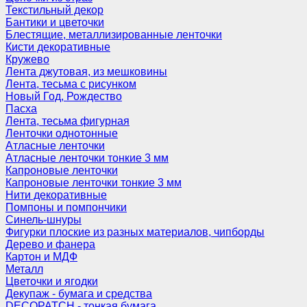
Текстильный декор
Бантики и цветочки
Блестящие, металлизированные ленточки
Кисти декоративные
Кружево
Лента джутовая, из мешковины
Лента, тесьма с рисунком
Новый Год, Рождество
Пасха
Лента, тесьма фигурная
Ленточки однотонные
Атласные ленточки
Атласные ленточки тонкие 3 мм
Капроновые ленточки
Капроновые ленточки тонкие 3 мм
Нити декоративные
Помпоны и помпончики
Синель-шнуры
Фигурки плоские из разных материалов, чипборды
Дерево и фанера
Картон и МДФ
Металл
Цветочки и ягодки
Декупаж - бумага и средства
DECOPATCH - тонкая бумага