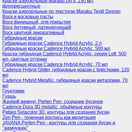
Краски аэрозольные Marabu Do it, 150 мл,
флуоресцентные
Краски аэрозольные по текстилю Marabu Textil Design
Воск и восковые пасты
Воск финишный, для покрытия
Воск битумный, патинирующий
Воск цветной декоративный
Гибридные краски
Гибридные краски Cadence Hybrid Acrylic, 2 л
Гибридные краски Cadence Hybrid Acrylic, 500 мл
Краска гибридная Cadence Hybrid Acrylic, серия Loft, 500
мл, светлые оттенки
Гибридные краски Cadence Hybrid Acrylic, 70 мл
Cadence Hybrid Glitter, гибридные краски с блёстками, 120
мл
Cadence Hybrid Metallic, гибридные краски металлики, 70
мл
Грунтовки
Гуашь
Жидкий жемчуг, Perlen Pen, создание бусинок
Cadence Dora 3D metallic, объёмные контуры
Pebeo Setacolor 3D, контуры для создания бусин
Zen Pen - точечная роспись как медитация
JAVANA Perlen Pen - контуры для создания бусин и
"жемчужин"