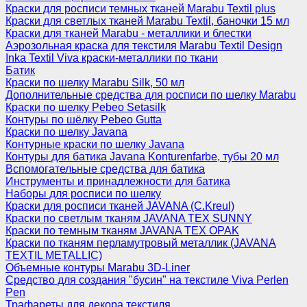
Краски для росписи темных тканей Marabu Textil plus
Краски для светлых тканей Marabu Textil, баночки 15 мл
Краски для тканей Marabu - металлики и блестки
Аэрозольная краска для текстиля Marabu Textil Design
Inka Textil Viva краски-металлики по ткани
Батик
Краски по шелку Marabu Silk, 50 мл
Дополнительные средства для росписи по шелку Marabu
Краски по шелку Pebeo Setasilk
Контуры по шёлку Pebeo Gutta
Краски по шелку Javana
Контурные краски по шелку Javana
Контуры для батика Javana Konturenfarbe, тубы 20 мл
Вспомогательные средства для батика
Инструменты и принадлежности для батика
Наборы для росписи по шелку
Краски для росписи тканей JAVANA (C.Kreul)
Краски по светлым тканям JAVANA TEX SUNNY
Краски по темным тканям JAVANA TEX OPAK
Краски по тканям перламутровый металлик (JAVANA
TEXTIL METALLIC)
Объемные контуры Marabu 3D-Liner
Средство для создания "бусин" на текстиле Viva Perlen
Pen
Трафареты для декора текстиля