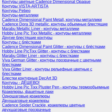
Контуры цветные Cadence Dimensional Opaque
Контуры VISTA-ARTISTA
Контуры Pebeo
Контуры-металлики
Cadence Dimensional Paint Metall, контуры-металлики
Cadence Dora 3D metallic, контуры объемные блестящие
Marabu Metallic Liner - контуры металлики
Hobby Line Pic Tixx Metallic - контуры-металлики
Другие блестящие контуры
Контуры с блёстками
Cadence Dimensional Paint Glitter - контуры с блёстками
Hobby Line PicTixx Glitter - контуры с блестками
Marabu Glitter Liner - контуры с блестками
Viva German Glitter - контуры прозрачные с цветными
блестками
Viva Glitter Liner - контуры рельефные цветные с
блестками
Блестки контурные DecArt 3D
Контуры - ДЁШЕВО!
Hobby Line Pic Tixx Pluster Pen - контуры термообъемные
Кракелюры, фацетные лаки
Одношаговые кракелюры
Двухшаговые кракелюры
Cadence Spider Crackle, кракелюры цветные
двухшаговые прозрачные