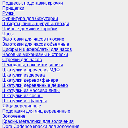
Подвесы, подставки, крючки
Прищепки
Ручки
Фурнитура для бижутерии
Штифты, пины, шурупы, гвозди
Чайные домики и коробки
Часы
Заготовки для часов плоские
Заготовки для часов объемные
Цифры и циферблаты для часов
Часовые механизмы и стрелки
Стрелки для часов
Чемоданы, саквояжи, ящики
Шкатулки и прочее из МДФ
Шкатулки из дерева
Шкатулки дерево+фанера
Шкатулки деревянные дёшево
Шкатулки из массива липы
Шкатулки из сосны
Шкатулки из фанеры
Яйца деревянные
Подставки для яиц деревянные
Золочение
Краски, металлики для золочения
Dora Cadence краски для золочения