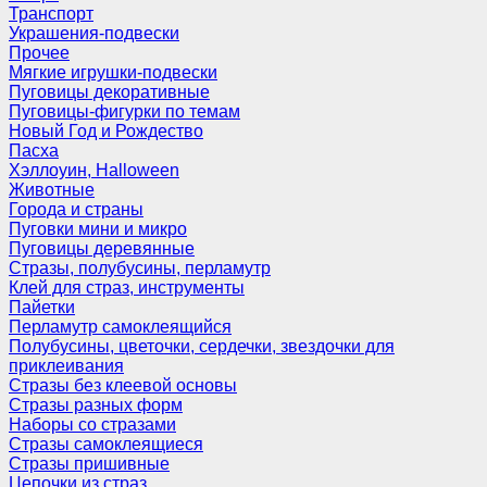
Транспорт
Украшения-подвески
Прочее
Мягкие игрушки-подвески
Пуговицы декоративные
Пуговицы-фигурки по темам
Новый Год и Рождество
Пасха
Хэллоуин, Halloween
Животные
Города и страны
Пуговки мини и микро
Пуговицы деревянные
Стразы, полубусины, перламутр
Клей для страз, инструменты
Пайетки
Перламутр самоклеящийся
Полубусины, цветочки, сердечки, звездочки для
приклеивания
Стразы без клеевой основы
Стразы разных форм
Наборы со стразами
Стразы самоклеящиеся
Стразы пришивные
Цепочки из страз