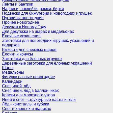
Ленты и бантики
Надписи, наклейки, рамки, бирки
Подвески для бижутерии и новогодних игрушек
Пуговицы новогодние
Прочее новогоднее
Декупаж к Новому Году
Для декупажа на шарах и медальонах
Ёлочные украшения
Заготовки для новогодних игрушек, украшений и
подарков
Емкости для снежных шаров
Ёлочки и конусы
Заготовки для ёлочных игрушек
Деревянные заготовки для ёлочных украшений
Шары
Медальоны
Фигурки разные новогодние
Календари
Снег, иней, лёд
Снег, иней, лёд в баллончиках
Краски для морозного узора
Иней и снег - структурные пасты и гели
Лёд - кристаллы и кубики
Снег в хлопьях и шариках