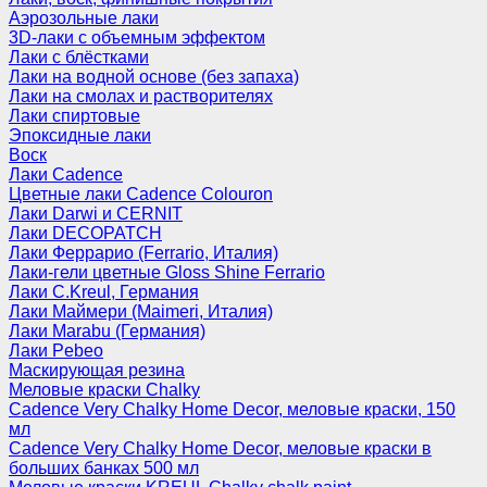
Аэрозольные лаки
3D-лаки с объемным эффектом
Лаки с блёстками
Лаки на водной основе (без запаха)
Лаки на смолах и растворителях
Лаки спиртовые
Эпоксидные лаки
Воск
Лаки Cadence
Цветные лаки Cadence Colouron
Лаки Darwi и CERNIT
Лаки DECOPATCH
Лаки Феррарио (Ferrario, Италия)
Лаки-гели цветные Gloss Shine Ferrario
Лаки C.Kreul, Германия
Лаки Маймери (Maimeri, Италия)
Лаки Marabu (Германия)
Лаки Pebeo
Маскирующая резина
Меловые краски Chalky
Cadence Very Chalky Home Decor, меловые краски, 150
мл
Cadence Very Chalky Home Decor, меловые краски в
больших банках 500 мл