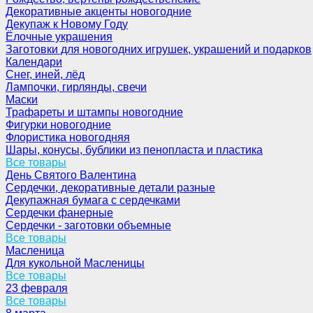
Декоративные акценты новогодние
Декупаж к Новому Году
Ёлочные украшения
Заготовки для новогодних игрушек, украшений и подарков
Календари
Снег, иней, лёд
Лампочки, гирлянды, свечи
Маски
Трафареты и штампы новогодние
Фигурки новогодние
Флористика новогодняя
Шары, конусы, бублики из пенопласта и пластика
Все товары
День Святого Валентина
Сердечки, декоративные детали разные
Декупажная бумага с сердечками
Сердечки фанерные
Сердечки - заготовки объемные
Все товары
Масленица
Для кукольной Масленицы
Все товары
23 февраля
Все товары