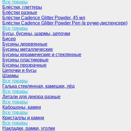
Все товары
Блёстки, глиттеры
Блёстки разные
Блёстки Cadence Glitter Powder, 45 мл
Блёстки Cadence Glitter Powder Pen (в ручке-диспенсере)
Все товары
Бусы, бусины, шармы, цепочки
Бисер
Бусины деревянные
Бусины металлические
Бусины керамические и стеклянные
Бусины пластиковые
Бусины прозрачные
Цепочки и бусы
Шармы
Все товары
Галька стеклянная, камешки, лёд
Все товары
Детали для декора разные
Все товары
Кабошоны, камеи
Все товары
Кристаллы и камни
Все товары
Накладки, рамки, уголки