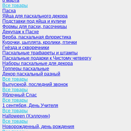
8 марта
Все товары
Пасха
Яйца для пасхального декора
Подставки под яйца и куличи
Формы для пасхи, пасочницы
Декупаж к Пасхе
Верба, пасхальная флористика
Курочки, цыплята, кролики, птички
Гнёзда и скворечники
Пасхальные трафареты и штампы
Пасхальные подарки к Чистому четвергу
Наборы пасхальные для декора
Топперы пасхальные
Декор пасхальный разный
Все товары
Выпускной, последний звонок
Все товары
Яблочный Спас
Все товары
1 сентября, День Учителя
Все товары
Halloween (Хэллоуин)
Все товары
Новорожденный, день рождения