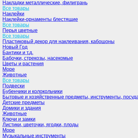
Накладки металлические, филигрань
Все товары
Наклейки
Наклейки-орнаменты блестящие
Все товары
Перья цветные
Все товары
Пластиковый декор для наклеивания, кабошоны
Новый Год
Бантики и т.д.
Бабочки, стрекозы, насекомые
Цветы и растения
Море
Животные
Все товары
Подвески
Бубенчики и колокольчики
Бытовые и хозяйственные предметы, инструменты, посуд
Детские предметы
Домики и здания
Животные
Ключи и замки
Листики, цветочки, ягодки, плоды
Море
Музыкальные инструменты