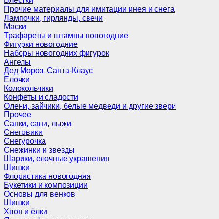
Блёстки
Прочие материалы для имитации инея и снега
Лампочки, гирлянды, свечи
Маски
Трафареты и штампы новогодние
Фигурки новогодние
Наборы новогодних фигурок
Ангелы
Дед Мороз, Санта-Клаус
Елочки
Колокольчики
Конфеты и сладости
Олени, зайчики, белые медведи и другие звери
Прочее
Санки, сани, лыжи
Снеговики
Снегурочка
Снежинки и звезды
Шарики, елочные украшения
Шишки
Флористика новогодняя
Букетики и композиции
Основы для венков
Шишки
Хвоя и ёлки