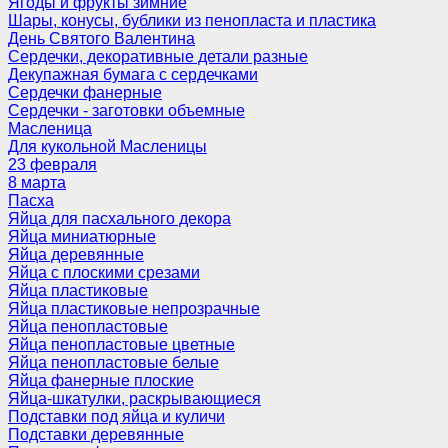
Ягоды и фрукты зимние
Шары, конусы, бублики из пенопласта и пластика
День Святого Валентина
Сердечки, декоративные детали разные
Декупажная бумага с сердечками
Сердечки фанерные
Сердечки - заготовки объемные
Масленица
Для кукольной Масленицы
23 февраля
8 марта
Пасха
Яйца для пасхального декора
Яйца миниатюрные
Яйца деревянные
Яйца с плоскими срезами
Яйца пластиковые
Яйца пластиковые непрозрачные
Яйца пенопластовые
Яйца пенопластовые цветные
Яйца пенопластовые белые
Яйца фанерные плоские
Яйца-шкатулки, раскрывающиеся
Подставки под яйца и куличи
Подставки деревянные