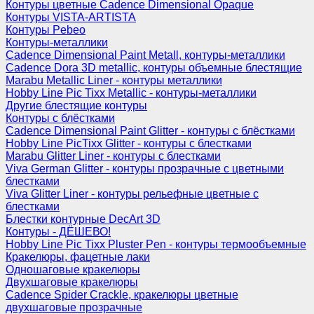
Контуры цветные Cadence Dimensional Opaque
Контуры VISTA-ARTISTA
Контуры Pebeo
Контуры-металлики
Cadence Dimensional Paint Metall, контуры-металлики
Cadence Dora 3D metallic, контуры объемные блестящие
Marabu Metallic Liner - контуры металлики
Hobby Line Pic Tixx Metallic - контуры-металлики
Другие блестящие контуры
Контуры с блёстками
Cadence Dimensional Paint Glitter - контуры с блёстками
Hobby Line PicTixx Glitter - контуры с блестками
Marabu Glitter Liner - контуры с блестками
Viva German Glitter - контуры прозрачные с цветными
блестками
Viva Glitter Liner - контуры рельефные цветные с
блестками
Блестки контурные DecArt 3D
Контуры - ДЁШЕВО!
Hobby Line Pic Tixx Pluster Pen - контуры термообъемные
Кракелюры, фацетные лаки
Одношаговые кракелюры
Двухшаговые кракелюры
Cadence Spider Crackle, кракелюры цветные
двухшаговые прозрачные