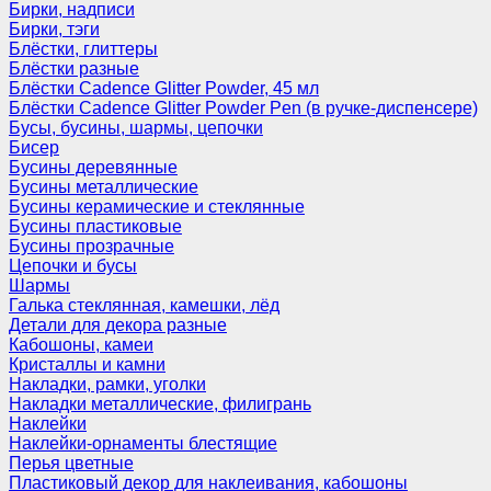
Бирки, надписи
Бирки, тэги
Блёстки, глиттеры
Блёстки разные
Блёстки Cadence Glitter Powder, 45 мл
Блёстки Cadence Glitter Powder Pen (в ручке-диспенсере)
Бусы, бусины, шармы, цепочки
Бисер
Бусины деревянные
Бусины металлические
Бусины керамические и стеклянные
Бусины пластиковые
Бусины прозрачные
Цепочки и бусы
Шармы
Галька стеклянная, камешки, лёд
Детали для декора разные
Кабошоны, камеи
Кристаллы и камни
Накладки, рамки, уголки
Накладки металлические, филигрань
Наклейки
Наклейки-орнаменты блестящие
Перья цветные
Пластиковый декор для наклеивания, кабошоны