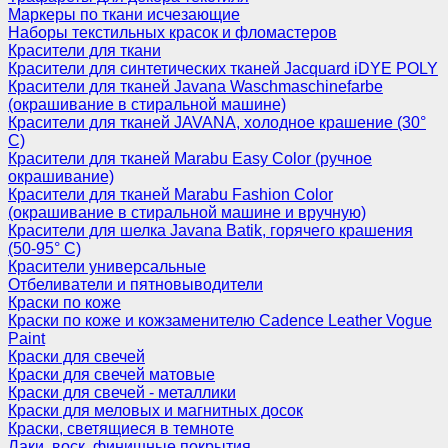
Маркеры по ткани исчезающие
Наборы текстильных красок и фломастеров
Красители для ткани
Красители для синтетических тканей Jacquard iDYE POLY
Красители для тканей Javana Waschmaschinefarbe
(окрашивание в стиральной машине)
Красители для тканей JAVANA, холодное крашение (30°
С)
Красители для тканей Marabu Easy Color (ручное
окрашивание)
Красители для тканей Marabu Fashion Color
(окрашивание в стиральной машине и вручную)
Красители для шелка Javana Batik, горячего крашения
(50-95° С)
Красители универсальные
Отбеливатели и пятновыводители
Краски по коже
Краски по коже и кожзаменителю Cadence Leather Vogue
Paint
Краски для свечей
Краски для свечей матовые
Краски для свечей - металлики
Краски для меловых и магнитных досок
Краски, светящиеся в темноте
Лаки, воск, финишные покрытия