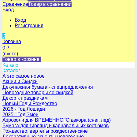
Сравнение
Товар в сравнении
Вход
Вход
Регистрация
0
Корзина
0
₽
(пусто)
Товар в корзине!
Каталог
Каталог
А это самое новое
Акции и Скидки
Декупажная бумага - спецпредложения
Новогодние товары со скидкой
Декор к праздникам
Новый Год и Рождество
2026 - Год Лошади
2025 - Год Змеи
Аэрозоли для ВРЕМЕННОГО декора (снег, лед)
Бумага для гирлянд и карнавальных костюмов
Рождество, вертепы рождественские
Декоративные акценты новогодние