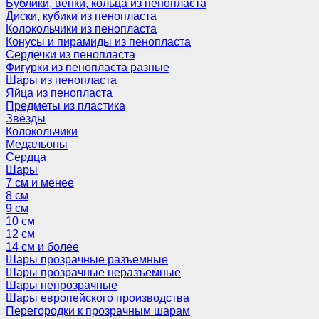
Бублики, венки, кольца из пенопласта
Диски, кубики из пенопласта
Колокольчики из пенопласта
Конусы и пирамиды из пенопласта
Сердечки из пенопласта
Фигурки из пенопласта разные
Шары из пенопласта
Яйца из пенопласта
Предметы из пластика
Звёзды
Колокольчики
Медальоны
Сердца
Шары
7 см и менее
8 см
9 см
10 см
12 см
14 см и более
Шары прозрачные разъемные
Шары прозрачные неразъемные
Шары непрозрачные
Шары европейского производства
Перегородки к прозрачным шарам