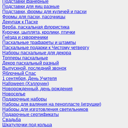
Подставки фанерные
Подставки для яиц разные
Подставки, формы для куличей и пасхи
Формы для пасхи, пасочницы
Декупаж к Пасхе
Верба, пасхальная флористика
Курочки, цыплята, кролики, птички
Гнёзда и скворечники
Пасхальные трафареты и штампы
Пасхальные подарки к Чистому четвергу
Наборы пасхальные для декора
Топперы пасхальные
Декор пасхальный разный
Выпускной, последний звонок
Яблочный Спас
1 сентября, День Учителя
Halloween (Хэллоуин)
Новорожденный, день рождения
Новоселье
Подарочные наборы
Наборы для валяния на пенопласте (игрушки)
Наборы для изготовления светильников
Подарочные сертификаты
Свадьба
Шкатулочки под кольца