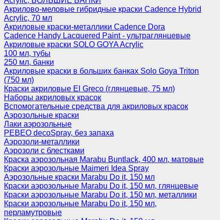
Acrylic, БОЛЬШИЕ БАНКИ
Акрилово-меловые гибридные краски Cadence Hybrid
Acrylic, 70 мл
Акриловые краски-металлики Cadence Dora
Cadence Handy Lacquered Paint - ультраглянцевые
Акриловые краски SOLO GOYA Acrylic
100 мл, тубы
250 мл, банки
Акриловые краски в больших банках Solo Goya Triton
(750 мл)
Краски акриловые El Greco (глянцевые, 75 мл)
Наборы акриловых красок
Вспомогательные средства для акриловых красок
Аэрозольные краски
Лаки аэрозольные
PEBEO decoSpray, без запаха
Аэрозоли-металлики
Аэрозоли с блестками
Краска аэрозольная Marabu Buntlack, 400 мл, матовые
Краски аэрозольные Maimeri Idea Spray
Аэрозольные краски Marabu Do it, 150 мл
Краски аэрозольные Marabu Do it, 150 мл, глянцевые
Краски аэрозольные Marabu Do it, 150 мл, металлики
Краски аэрозольные Marabu Do it, 150 мл,
перламутровые