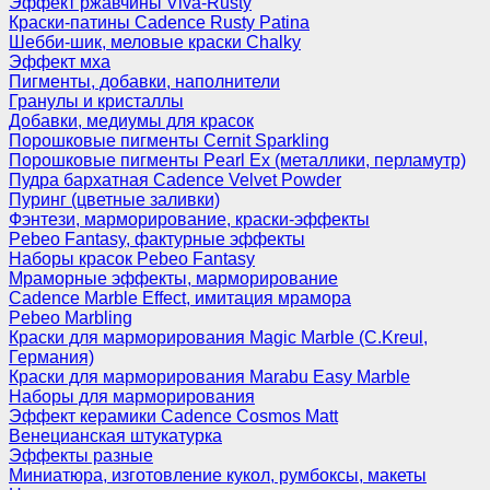
Эффект ржавчины Viva-Rusty
Краски-патины Cadence Rusty Patina
Шебби-шик, меловые краски Chalky
Эффект мха
Пигменты, добавки, наполнители
Гранулы и кристаллы
Добавки, медиумы для красок
Порошковые пигменты Cernit Sparkling
Порошковые пигменты Pearl Ex (металлики, перламутр)
Пудра бархатная Cadence Velvet Powder
Пуринг (цветные заливки)
Фэнтези, марморирование, краски-эффекты
Pebeo Fantasy, фактурные эффекты
Наборы красок Pebeo Fantasy
Мраморные эффекты, марморирование
Cadence Marble Effect, имитация мрамора
Pebeo Marbling
Краски для марморирования Magic Marble (C.Kreul,
Германия)
Краски для марморирования Marabu Easy Marble
Наборы для марморирования
Эффект керамики Cadence Cosmos Matt
Венецианская штукатурка
Эффекты разные
Миниатюра, изготовление кукол, румбоксы, макеты