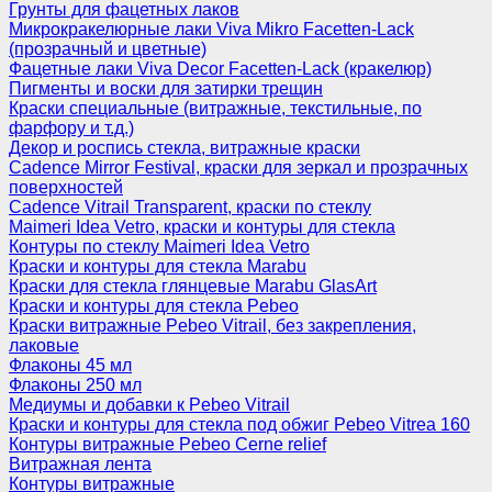
Грунты для фацетных лаков
Микрокракелюрные лаки Viva Mikro Facetten-Lack
(прозрачный и цветные)
Фацетные лаки Viva Decor Facetten-Lack (кракелюр)
Пигменты и воски для затирки трещин
Краски специальные (витражные, текстильные, по
фарфору и т.д.)
Декор и роспись стекла, витражные краски
Cadence Mirror Festival, краски для зеркал и прозрачных
поверхностей
Cadence Vitrail Transparent, краски по стеклу
Maimeri Idea Vetro, краски и контуры для стекла
Контуры по стеклу Maimeri Idea Vetro
Краски и контуры для стекла Marabu
Краски для стекла глянцевые Marabu GlasArt
Краски и контуры для стекла Pebeo
Краски витражные Pebeo Vitrail, без закрепления,
лаковые
Флаконы 45 мл
Флаконы 250 мл
Медиумы и добавки к Pebeo Vitrail
Краски и контуры для стекла под обжиг Pebeo Vitrea 160
Контуры витражные Pebeo Cerne relief
Витражная лента
Контуры витражные