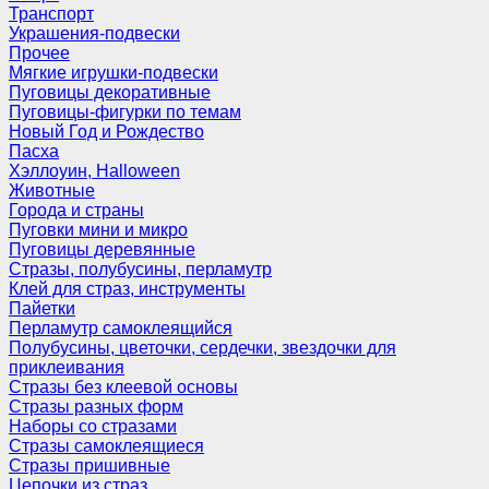
Транспорт
Украшения-подвески
Прочее
Мягкие игрушки-подвески
Пуговицы декоративные
Пуговицы-фигурки по темам
Новый Год и Рождество
Пасха
Хэллоуин, Halloween
Животные
Города и страны
Пуговки мини и микро
Пуговицы деревянные
Стразы, полубусины, перламутр
Клей для страз, инструменты
Пайетки
Перламутр самоклеящийся
Полубусины, цветочки, сердечки, звездочки для
приклеивания
Стразы без клеевой основы
Стразы разных форм
Наборы со стразами
Стразы самоклеящиеся
Стразы пришивные
Цепочки из страз