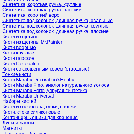
Синтетика, короткая ручка, круглые
Синтетика, короткая ручка, плоские
Синтетика, короткий ворс
Синтетика под колонок, длинная ручка, овальные
Синтетика под колонок, длинная ручка, круглые
Синтетика под колонок, длинная ручка, плоские
Кисти из щетины
Кисти из щетины Mr.Painter
Кисти веерные
Кисти круглые
Кисти плоские
Кисти Decopatch
Кисти со скошенным краем (отводные)
Тонкие кисти
Кисти Marabu Decoration&Hobby
Кисти Marabu Fino, аналог натурального волоса
Кисти Marabu Forte, упругая синтетика
Кисти Marabu Universal
Наборы кистей
Кисти из поролона, губки, спонжи
Кисти, стеки силиконовые
Контейнеры, ящики для хранения
Лупы и лампы
Магниты
Наждачки, абразивы