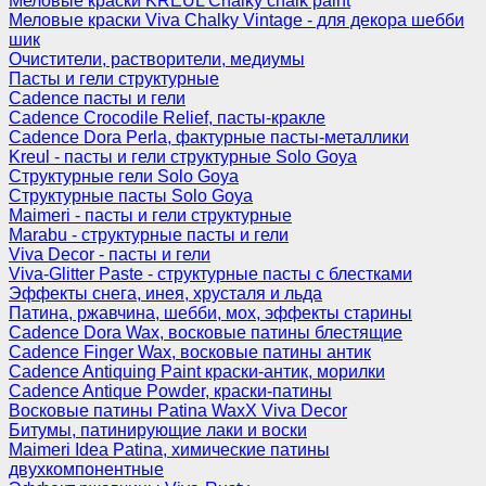
Меловые краски KREUL Chalky chalk paint
Меловые краски Viva Chalky Vintage - для декора шебби
шик
Очистители, растворители, медиумы
Пасты и гели структурные
Cadence пасты и гели
Cadence Crocodile Relief, пасты-кракле
Cadence Dora Perla, фактурные пасты-металлики
Kreul - пасты и гели структурные Solo Goya
Структурные гели Solo Goya
Структурные пасты Solo Goya
Maimeri - пасты и гели структурные
Marabu - структурные пасты и гели
Viva Decor - пасты и гели
Viva-Glitter Paste - структурные пасты с блестками
Эффекты снега, инея, хрусталя и льда
Патина, ржавчина, шебби, мох, эффекты старины
Cadence Dora Wax, восковые патины блестящие
Cadence Finger Wax, восковые патины антик
Сadence Antiquing Paint краски-антик, морилки
Cadence Antique Powder, краски-патины
Восковые патины Patina WaxX Viva Decor
Битумы, патинирующие лаки и воски
Maimeri Idea Patina, химические патины
двухкомпонентные