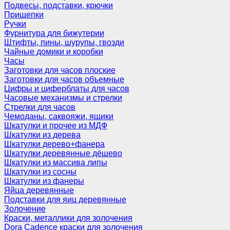
Подвесы, подставки, крючки
Прищепки
Ручки
Фурнитура для бижутерии
Штифты, пины, шурупы, гвозди
Чайные домики и коробки
Часы
Заготовки для часов плоские
Заготовки для часов объемные
Цифры и циферблаты для часов
Часовые механизмы и стрелки
Стрелки для часов
Чемоданы, саквояжи, ящики
Шкатулки и прочее из МДФ
Шкатулки из дерева
Шкатулки дерево+фанера
Шкатулки деревянные дёшево
Шкатулки из массива липы
Шкатулки из сосны
Шкатулки из фанеры
Яйца деревянные
Подставки для яиц деревянные
Золочение
Краски, металлики для золочения
Dora Cadence краски для золочения