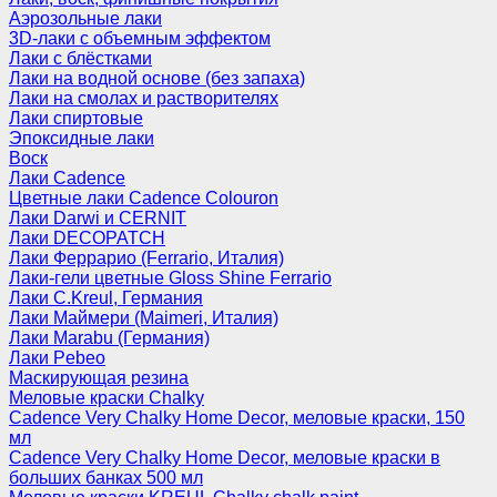
Аэрозольные лаки
3D-лаки с объемным эффектом
Лаки с блёстками
Лаки на водной основе (без запаха)
Лаки на смолах и растворителях
Лаки спиртовые
Эпоксидные лаки
Воск
Лаки Cadence
Цветные лаки Cadence Colouron
Лаки Darwi и CERNIT
Лаки DECOPATCH
Лаки Феррарио (Ferrario, Италия)
Лаки-гели цветные Gloss Shine Ferrario
Лаки C.Kreul, Германия
Лаки Маймери (Maimeri, Италия)
Лаки Marabu (Германия)
Лаки Pebeo
Маскирующая резина
Меловые краски Chalky
Cadence Very Chalky Home Decor, меловые краски, 150
мл
Cadence Very Chalky Home Decor, меловые краски в
больших банках 500 мл