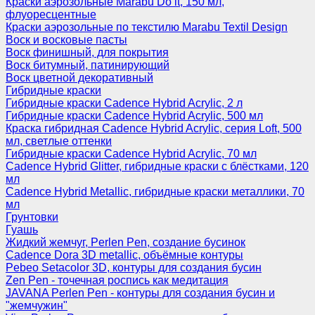
Краски аэрозольные Marabu Do it, 150 мл,
флуоресцентные
Краски аэрозольные по текстилю Marabu Textil Design
Воск и восковые пасты
Воск финишный, для покрытия
Воск битумный, патинирующий
Воск цветной декоративный
Гибридные краски
Гибридные краски Cadence Hybrid Acrylic, 2 л
Гибридные краски Cadence Hybrid Acrylic, 500 мл
Краска гибридная Cadence Hybrid Acrylic, серия Loft, 500
мл, светлые оттенки
Гибридные краски Cadence Hybrid Acrylic, 70 мл
Cadence Hybrid Glitter, гибридные краски с блёстками, 120
мл
Cadence Hybrid Metallic, гибридные краски металлики, 70
мл
Грунтовки
Гуашь
Жидкий жемчуг, Perlen Pen, создание бусинок
Cadence Dora 3D metallic, объёмные контуры
Pebeo Setacolor 3D, контуры для создания бусин
Zen Pen - точечная роспись как медитация
JAVANA Perlen Pen - контуры для создания бусин и
"жемчужин"