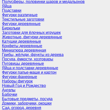
Полусферы, половинки шаров и медальонов
Яйца
Подставки
Фигурки различные
Текстильные заготовки
Фигурки деревянные
Бирюльки
Заготовки для ёлочных игрушек
Животные, фигурки деревянные
Катушки деревянные
Конфеты деревянные
Миниатюра деревянная
Грибы, жёлуди, фрукты из дерева
Посуда, ёмкости, хозтовары
Пуговицы деревянные
Яйца и подставки деревянные
Фигурки папье-маше и картон
Фигурки фанерные
Наборы фигурок
Новый Год и Рождество
Ангелы
Бабочки
Бытовые предметы, посуда
Домики, заборчики, окошки
Сад, огород, деревня