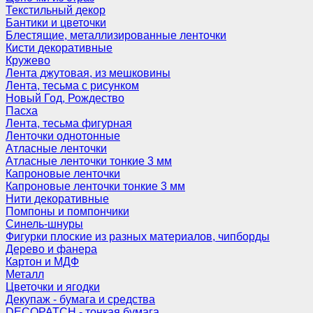
Текстильный декор
Бантики и цветочки
Блестящие, металлизированные ленточки
Кисти декоративные
Кружево
Лента джутовая, из мешковины
Лента, тесьма с рисунком
Новый Год, Рождество
Пасха
Лента, тесьма фигурная
Ленточки однотонные
Атласные ленточки
Атласные ленточки тонкие 3 мм
Капроновые ленточки
Капроновые ленточки тонкие 3 мм
Нити декоративные
Помпоны и помпончики
Синель-шнуры
Фигурки плоские из разных материалов, чипборды
Дерево и фанера
Картон и МДФ
Металл
Цветочки и ягодки
Декупаж - бумага и средства
DECOPATCH - тонкая бумага