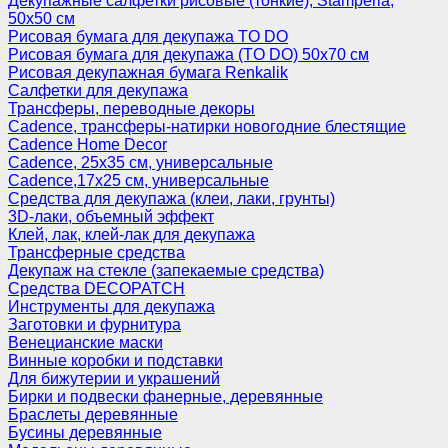
Декупажные салфетки рисовые (тонкие), Stamperia,
50х50 см
Рисовая бумага для декупажа TO DO
Рисовая бумага для декупажа (TO DO) 50х70 см
Рисовая декупажная бумага Renkalik
Салфетки для декупажа
Трансферы, переводные декоры
Cadence, трансферы-натирки новогодние блестящие
Cadence Home Decor
Cadence, 25х35 см, универсальные
Cadence,17х25 см, универсальные
Средства для декупажа (клеи, лаки, грунты)
3D-лаки, объемный эффект
Клей, лак, клей-лак для декупажа
Трансферные средства
Декупаж на стекле (запекаемые средства)
Средства DECOPATCH
Инструменты для декупажа
Заготовки и фурнитура
Венецианские маски
Винные коробки и подставки
Для бижутерии и украшений
Бирки и подвески фанерные, деревянные
Браслеты деревянные
Бусины деревянные