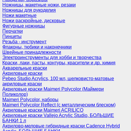
Ножницы, макетные ножи, резаки
Ножницы для рукоделия
Ножи макетные
Ножи раскройные, дисковые
Фигурные ножницы
Перчатки
Пинцеты
Резьба - инструмент
Флаконы, тюбики и наконечники
Швейные принадлежности
Электроинструменты для хобби и творчества
Краски, лаки, пасты, контуры, красители и др. химия
Акварельные краски
Акриловые краски
Pebeo Studio Acrylics, 100 мл, шелковисто-матовые
акриловые краски
Акриловые краски Maimeri Polycolor (Маймери
Поликолор)
Maimeri Polycolor, наборы
Maimeri Polycolor Reflect (с металлическим блеском)
Акриловые краски Maimeri ACRILICO
Акриловые краски Vallejo Acrylic Studio, БОЛЬШИЕ
БАНКИ 1 л
Акрилово-меловые гибридные краски Cadence Hybrid