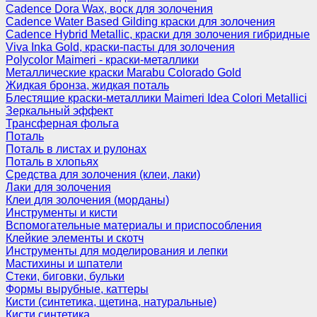
Cadence Dora Wax, воск для золочения
Cadence Water Based Gilding краски для золочения
Cadence Hybrid Metallic, краски для золочения гибридные
Viva Inka Gold, краски-пасты для золочения
Polycolor Maimeri - краски-металлики
Металлические краски Marabu Colorado Gold
Жидкая бронза, жидкая поталь
Блестящие краски-металлики Maimeri Idea Colori Metallici
Зеркальный эффект
Трансферная фольга
Поталь
Поталь в листах и рулонах
Поталь в хлопьях
Средства для золочения (клеи, лаки)
Лаки для золочения
Клеи для золочения (морданы)
Инструменты и кисти
Вспомогательные материалы и приспособления
Клейкие элементы и скотч
Инструменты для моделирования и лепки
Мастихины и шпатели
Стеки, биговки, бульки
Формы вырубные, каттеры
Кисти (синтетика, щетина, натуральные)
Кисти синтетика