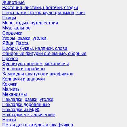
Животные
Растения, листики, цветочки, ягодки
Персонажи сказок, мультфильмов, книг
Птицы
Море, отдых, путешествия
Музыкальное
Сердечки
Узоры, рамки, уголки
Яйца, Пасха
Цифры, буквы, надписи, слова
Фанерные фигурки объемные, сборные
Прочее
Фурнитура, крепеж, механизмы
Брелоки и карабины
Замки для шкатулок и шкафчиков
Колпачки и шапочки
Крючки
Магниты
Механизмы
Накладки, рамки, уголки
Накладки деревянные
Накладки из МДФ
Накладки металлические
Ножки
Петли для шкатулок и шкафчиков