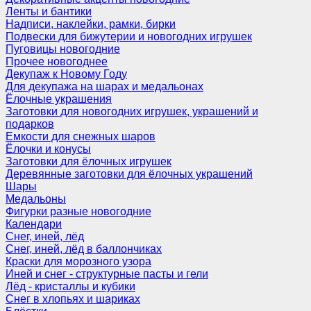
Ленты и бантики
Надписи, наклейки, рамки, бирки
Подвески для бижутерии и новогодних игрушек
Пуговицы новогодние
Прочее новогоднее
Декупаж к Новому Году
Для декупажа на шарах и медальонах
Ёлочные украшения
Заготовки для новогодних игрушек, украшений и
подарков
Емкости для снежных шаров
Ёлочки и конусы
Заготовки для ёлочных игрушек
Деревянные заготовки для ёлочных украшений
Шары
Медальоны
Фигурки разные новогодние
Календари
Снег, иней, лёд
Снег, иней, лёд в баллончиках
Краски для морозного узора
Иней и снег - структурные пасты и гели
Лёд - кристаллы и кубики
Снег в хлопьях и шариках