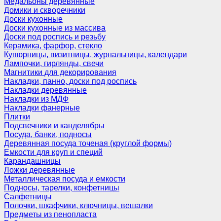
Медальоны деревянные
Домики и скворечники
Доски кухонные
Доски кухонные из массива
Доски под роспись и резьбу
Керамика, фарфор, стекло
Купюрницы, визитницы, журнальницы, календари
Лампочки, гирлянды, свечи
Магнитики для декорирования
Накладки, панно, доски под роспись
Накладки деревянные
Накладки из МДФ
Накладки фанерные
Плитки
Подсвечники и канделябры
Посуда, банки, подносы
Деревянная посуда точеная (круглой формы)
Емкости для круп и специй
Карандашницы
Ложки деревянные
Металлическая посуда и емкости
Подносы, тарелки, конфетницы
Салфетницы
Полочки, шкафчики, ключницы, вешалки
Предметы из пенопласта