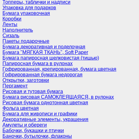
Топперы, таблички и надписи
Упаковка для подарков
Бумага упаковочная
Коробки
Ленты
Наполнитель
Сизаль
Пакеты подарочные
Бумага декоративная и поделочная
Бумага "МЯГКАЯ ТКАНЬ", Soft Paper
Бумага папиросная шелковистая (тишью)
Папиросная бумага в рулонах
Гофрированная, крепированная, бумага цветная
Гофрированная бумага недорогая
Открытки, заготовки
Пергамент
Рисовая и тутовая бумага
Бумага рисовая САМОКЛЕЯЩАЯСЯ, в рулонах
Рисовая бумага однотонная цветная
Фольга цветная
Бумага для живописи и графики
Декоративные элементы, украшения
Амулеты и обереги
Бабочки, букашки и птички
Баночки, бутылочки, флаконы