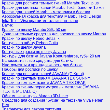
Краски для росписи темных тканей Marabu Textil plus
Краски для светлых тканей Marabu Textil, баночки 15 мл
Краски для тканей Marabu - металлики и блестки
Аэрозольная краска для текстиля Marabu Textil Design
Inka Textil Viva краски-металлики по ткани
Батик
Краски по шелку Marabu Silk, 50 мл
Дополнительные средства для росписи по шелку Marabu
Краски по шелку Pebeo Setasilk
Контуры по шёлку Pebeo Gutta
Краски по шелку Javana
Контурные краски по шелку Javana
Контуры для батика Javana Konturenfarbe, тубы 20 мл
Вспомогательные средства для батика
Инструменты и принадлежности для батика
Наборы для росписи по шелку
Краски для росписи тканей JAVANA (C.Kreul)
Краски по светлым тканям JAVANA TEX SUNNY
Краски по темным тканям JAVANA TEX OPAK
Краски по тканям перламутровый металлик (JAVANA
TEXTIL METALLIC)
Объемные контуры Marabu 3D-Liner
Средство для создания "бусин" на текстиле Viva Perlen
Pen
Трафареты для декора текстиля