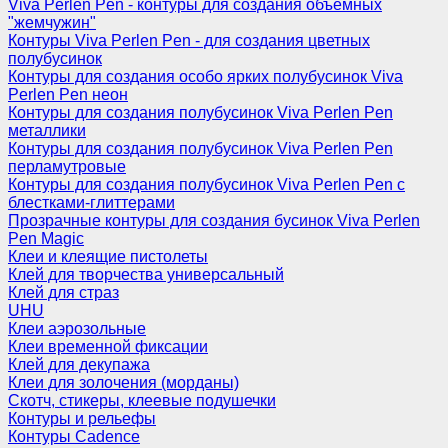
Viva Perlen Pen - контуры для создания объемных
"жемчужин"
Контуры Viva Perlen Pen - для создания цветных
полубусинок
Контуры для создания особо ярких полубусинок Viva
Perlen Pen неон
Контуры для создания полубусинок Viva Perlen Pen
металлики
Контуры для создания полубусинок Viva Perlen Pen
перламутровые
Контуры для создания полубусинок Viva Perlen Pen с
блестками-глиттерами
Прозрачные контуры для создания бусинок Viva Perlen
Pen Magic
Клеи и клеящие пистолеты
Клей для творчества универсальный
Клей для страз
UHU
Клеи аэрозольные
Клеи временной фиксации
Клей для декупажа
Клеи для золочения (морданы)
Скотч, стикеры, клеевые подушечки
Контуры и рельефы
Контуры Cadence