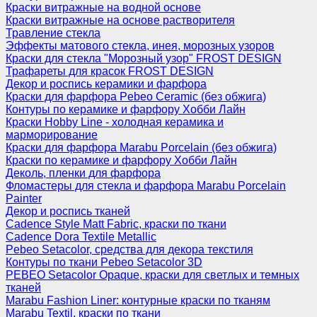
Краски витражные на водной основе
Краски витражные на основе растворителя
Травление стекла
Эффекты матового стекла, инея, морозных узоров
Краски для стекла "Морозный узор" FROST DESIGN
Трафареты для красок FROST DESIGN
Декор и роспись керамики и фарфора
Краски для фарфора Pebeo Ceramic (без обжига)
Контуры по керамике и фарфору Хобби Лайн
Краски Hobby Line - холодная керамика и
марморирование
Краски для фарфора Marabu Porcelain (без обжига)
Краски по керамике и фарфору Хобби Лайн
Деколь, пленки для фарфора
Фломастеры для стекла и фарфора Marabu Porcelain
Painter
Декор и роспись тканей
Cadence Style Matt Fabric, краски по ткани
Cadence Dora Textile Metallic
Pebeo Setacolor, средства для декора текстиля
Контуры по ткани Pebeo Setacolor 3D
PEBEO Setacolor Opaque, краски для светлых и темных
тканей
Marabu Fashion Liner: контурные краски по тканям
Marabu Textil, краски по ткани