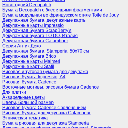
Новогодний Decopatch
Бумага Decopatch с блестящими фрагментами
Бумага модульная во французском стиле Toile de Jouy
Декупажная бумага, декупажные карты
Декупажные карты Impressio
Декупажная бумага ScrapBerry's
Декупажная бумага TO DO, Италия
Декупажная бумага Calambour
Серия Антик Деко
Декупажная бумага, Stamperia, 50х70 см
Декупажная бумага Brico
Декупажные карты Maimeri
Декупажные карты Stafil
Рисовая и тутовая бумага для декупажа
Рисовая бумага Impressio, А4
Рисовая бумага Cadence
Восточные мотивы, рисовая бумага Cadence
Для плитки
Акварельные цветы
Цветы, большой размер
Рисовая бумага Cadence c золочением
Рисовая бумага для декупажа Calambour
Этническая тематика
Бумага рисовая для декупажа Stamperia