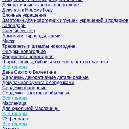
Декоративные акценты новогодние
Декупаж к Новому Году
Ёлочные украшения
Заготовки для новогодних игрушек, украшений и подарков
Календари
Снег, иней, лёд
Лампочки, гирлянды, свечи
Маски
Трафареты и штампы новогодние
Фигурки новогодние
Флористика новогодняя
Шары, конусы, бублики из пенопласта и пластика
Все товары
День Святого Валентина
Сердечки, декоративные детали разные
Декупажная бумага с сердечками
Сердечки фанерные
Сердечки - заготовки объемные
Все товары
Масленица
Для кукольной Масленицы
Все товары
23 февраля
Все товары