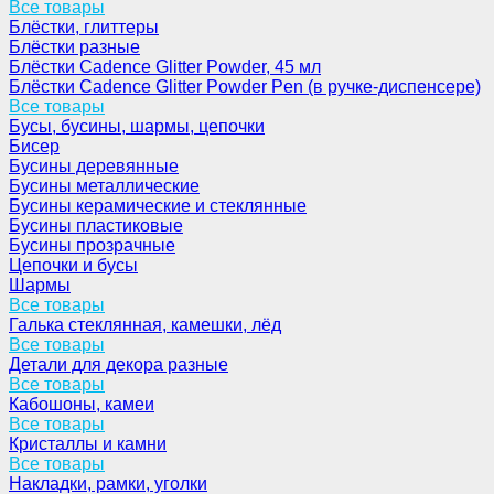
Все товары
Блёстки, глиттеры
Блёстки разные
Блёстки Cadence Glitter Powder, 45 мл
Блёстки Cadence Glitter Powder Pen (в ручке-диспенсере)
Все товары
Бусы, бусины, шармы, цепочки
Бисер
Бусины деревянные
Бусины металлические
Бусины керамические и стеклянные
Бусины пластиковые
Бусины прозрачные
Цепочки и бусы
Шармы
Все товары
Галька стеклянная, камешки, лёд
Все товары
Детали для декора разные
Все товары
Кабошоны, камеи
Все товары
Кристаллы и камни
Все товары
Накладки, рамки, уголки