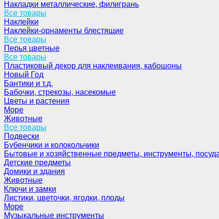
Накладки металлические, филигрань
Все товары
Наклейки
Наклейки-орнаменты блестящие
Все товары
Перья цветные
Все товары
Пластиковый декор для наклеивания, кабошоны
Новый Год
Бантики и т.д.
Бабочки, стрекозы, насекомые
Цветы и растения
Море
Животные
Все товары
Подвески
Бубенчики и колокольчики
Бытовые и хозяйственные предметы, инструменты, посуд
Детские предметы
Домики и здания
Животные
Ключи и замки
Листики, цветочки, ягодки, плоды
Море
Музыкальные инструменты