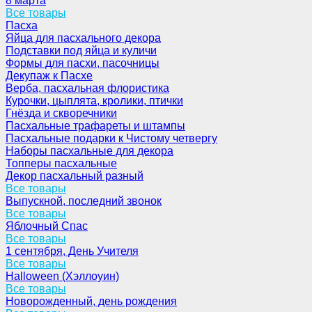
8 марта
Все товары
Пасха
Яйца для пасхального декора
Подставки под яйца и куличи
Формы для пасхи, пасочницы
Декупаж к Пасхе
Верба, пасхальная флористика
Курочки, цыплята, кролики, птички
Гнёзда и скворечники
Пасхальные трафареты и штампы
Пасхальные подарки к Чистому четвергу
Наборы пасхальные для декора
Топперы пасхальные
Декор пасхальный разный
Все товары
Выпускной, последний звонок
Все товары
Яблочный Спас
Все товары
1 сентября, День Учителя
Все товары
Halloween (Хэллоуин)
Все товары
Новорожденный, день рождения