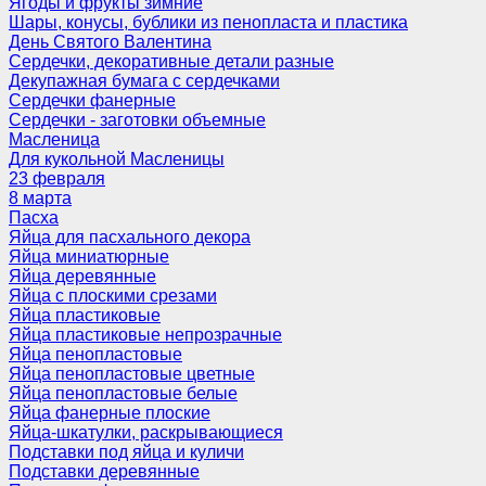
Ягоды и фрукты зимние
Шары, конусы, бублики из пенопласта и пластика
День Святого Валентина
Сердечки, декоративные детали разные
Декупажная бумага с сердечками
Сердечки фанерные
Сердечки - заготовки объемные
Масленица
Для кукольной Масленицы
23 февраля
8 марта
Пасха
Яйца для пасхального декора
Яйца миниатюрные
Яйца деревянные
Яйца с плоскими срезами
Яйца пластиковые
Яйца пластиковые непрозрачные
Яйца пенопластовые
Яйца пенопластовые цветные
Яйца пенопластовые белые
Яйца фанерные плоские
Яйца-шкатулки, раскрывающиеся
Подставки под яйца и куличи
Подставки деревянные