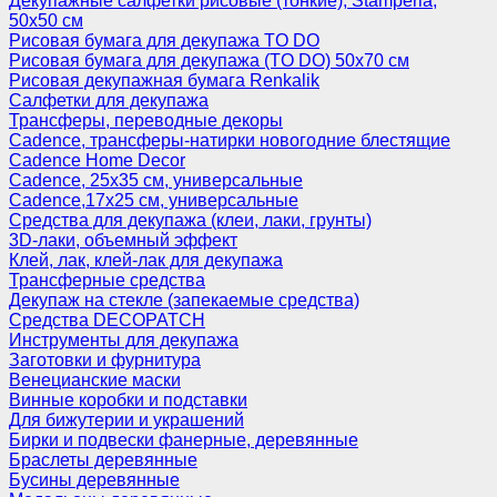
Декупажные салфетки рисовые (тонкие), Stamperia,
50х50 см
Рисовая бумага для декупажа TO DO
Рисовая бумага для декупажа (TO DO) 50х70 см
Рисовая декупажная бумага Renkalik
Салфетки для декупажа
Трансферы, переводные декоры
Cadence, трансферы-натирки новогодние блестящие
Cadence Home Decor
Cadence, 25х35 см, универсальные
Cadence,17х25 см, универсальные
Средства для декупажа (клеи, лаки, грунты)
3D-лаки, объемный эффект
Клей, лак, клей-лак для декупажа
Трансферные средства
Декупаж на стекле (запекаемые средства)
Средства DECOPATCH
Инструменты для декупажа
Заготовки и фурнитура
Венецианские маски
Винные коробки и подставки
Для бижутерии и украшений
Бирки и подвески фанерные, деревянные
Браслеты деревянные
Бусины деревянные