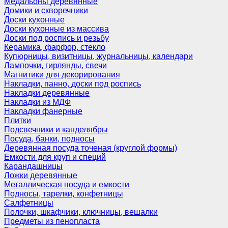
Медальоны деревянные
Домики и скворечники
Доски кухонные
Доски кухонные из массива
Доски под роспись и резьбу
Керамика, фарфор, стекло
Купюрницы, визитницы, журнальницы, календари
Лампочки, гирлянды, свечи
Магнитики для декорирования
Накладки, панно, доски под роспись
Накладки деревянные
Накладки из МДФ
Накладки фанерные
Плитки
Подсвечники и канделябры
Посуда, банки, подносы
Деревянная посуда точеная (круглой формы)
Емкости для круп и специй
Карандашницы
Ложки деревянные
Металлическая посуда и емкости
Подносы, тарелки, конфетницы
Салфетницы
Полочки, шкафчики, ключницы, вешалки
Предметы из пенопласта