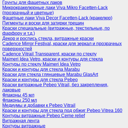
Грунты для фацетных лаков
Микрокракелюрные лаки Viva Mikro Facetten-Lack
(прозрачный и цветные)
Фацетные лаки Viva Decor Facetten-Lack (кракелюр)
Пигменты и воски для затирки трещин
Краски специальные (витражные, текстильные, по
фарфору и т.д.)
Декор и роспись стекла, витражные краски
Cadence Mirror Festival, краски для зеркал и прозрачных
поверхностей
Cadence Vitrail Transparent, краски по стеклу
Maimeri Idea Vetro, краски и контуры для стекла
Контуры по стеклу Maimeri Idea Vetro
Краски и контуры для стекла Marabu
Краски для стекла глянцевые Marabu GlasArt
Краски и контуры для стекла Pebeo
Краски витражные Pebeo Vitrail, без закрепления,
лаковые
Флаконы 45 мл
Флаконы 250 мл
Медиумы и добавки к Pebeo Vitrail
Краски и контуры для стекла под обжиг Pebeo Vitrea 160
Контуры витражные Pebeo Cerne relief
Витражная лента
Контуры витражные