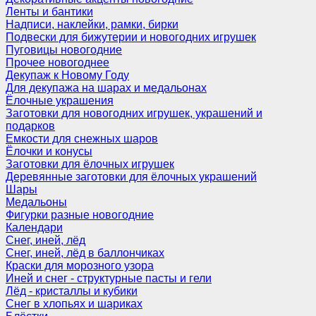
Ленты и бантики
Надписи, наклейки, рамки, бирки
Подвески для бижутерии и новогодних игрушек
Пуговицы новогодние
Прочее новогоднее
Декупаж к Новому Году
Для декупажа на шарах и медальонах
Ёлочные украшения
Заготовки для новогодних игрушек, украшений и
подарков
Емкости для снежных шаров
Ёлочки и конусы
Заготовки для ёлочных игрушек
Деревянные заготовки для ёлочных украшений
Шары
Медальоны
Фигурки разные новогодние
Календари
Снег, иней, лёд
Снег, иней, лёд в баллончиках
Краски для морозного узора
Иней и снег - структурные пасты и гели
Лёд - кристаллы и кубики
Снег в хлопьях и шариках