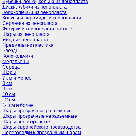
Бублики, венки, кольца из пенопласта
Диски, кубики из пенопласта
Колокольчики из пенопласта
Конусы и пирамиды из пенопласта
Сердечки из пенопласта
Фигурки из пенопласта разные
Шары из пенопласта
Яйца из пенопласта
Предметы из пластика
Звёзды
Колокольчики
Медальоны
Сердца
Шары
7 см и менее
8 см
9 см
10 см
12 см
14 см и более
Шары прозрачные разъемные
Шары прозрачные неразъемные
Шары непрозрачные
Шары европейского производства
Перегородки к прозрачным шарам