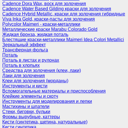
Cadence Dora Wax, воск для золочения
Cadence Water Based Gilding краски для золочения
Cadence Hybrid Metallic, краски для золочения гибридные
Viva Inka Gold, краски-пасты для золочения
Polycolor Maimeri - краски-металлики
Металлические краски Marabu Colorado Gold
Жидкая бронза, жидкая поталь
Блестящие краски-металлики Maimeri Idea Colori Metallici
Зеркальный эффект
Трансферная фольга
Поталь
Поталь в листах и рулонах
Поталь в хлопьях
Средства для золочения (клеи, лаки)
Лаки для золочения
Клеи для золочения (морданы)
Инструменты и кисти
Вспомогательные материалы и приспособления
Клейкие элементы и скотч
Инструменты для моделирования и лепки
Мастихины и шпатели
Стеки, биговки, бульки
Формы вырубные, каттеры
Кисти (синтетика, щетина, натуральные)
Кисти синтетика