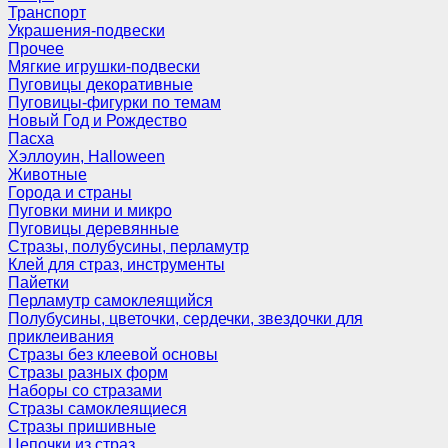
Транспорт
Украшения-подвески
Прочее
Мягкие игрушки-подвески
Пуговицы декоративные
Пуговицы-фигурки по темам
Новый Год и Рождество
Пасха
Хэллоуин, Halloween
Животные
Города и страны
Пуговки мини и микро
Пуговицы деревянные
Стразы, полубусины, перламутр
Клей для страз, инструменты
Пайетки
Перламутр самоклеящийся
Полубусины, цветочки, сердечки, звездочки для
приклеивания
Стразы без клеевой основы
Стразы разных форм
Наборы со стразами
Стразы самоклеящиеся
Стразы пришивные
Цепочки из страз