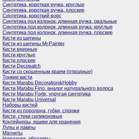
Синтетика, короткая ручка, круглые
Синтетика, короткая ручка, плоские
Синтетика, короткий ворс
Синтетика под колонок, длинная ручка, овальные
Синтетика под колонок, длинная ручка, круглые
Синтетика под колонок, длинная ручка, плоские
Кисти из щетины
Кисти из щетины Mr.Painter
Кисти веерные
Кисти круглые
Кисти плоские
Кисти Decopatch
Кисти со скошенным краем (отводные)
Тонкие кисти
Кисти Marabu Decoration&Hobby
Кисти Marabu Fino, аналог натурального волоса
Кисти Marabu Forte, упругая синтетика
Кисти Marabu Universal
Наборы кистей
Кисти из поролона, губки, спонжи
Кисти, стеки силиконовые
Контейнеры, ящики для хранения
Лупы и лампы
Магниты
Наждачки, абразивы