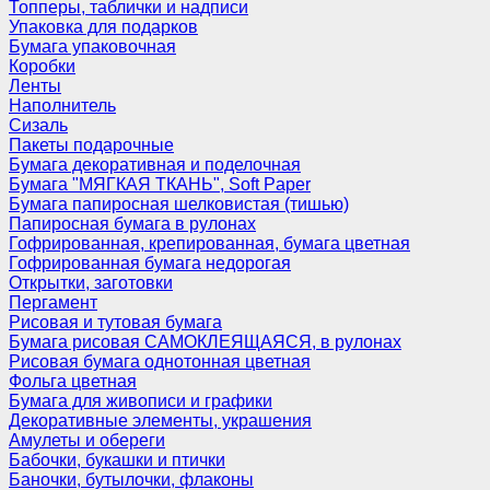
Топперы, таблички и надписи
Упаковка для подарков
Бумага упаковочная
Коробки
Ленты
Наполнитель
Сизаль
Пакеты подарочные
Бумага декоративная и поделочная
Бумага "МЯГКАЯ ТКАНЬ", Soft Paper
Бумага папиросная шелковистая (тишью)
Папиросная бумага в рулонах
Гофрированная, крепированная, бумага цветная
Гофрированная бумага недорогая
Открытки, заготовки
Пергамент
Рисовая и тутовая бумага
Бумага рисовая САМОКЛЕЯЩАЯСЯ, в рулонах
Рисовая бумага однотонная цветная
Фольга цветная
Бумага для живописи и графики
Декоративные элементы, украшения
Амулеты и обереги
Бабочки, букашки и птички
Баночки, бутылочки, флаконы