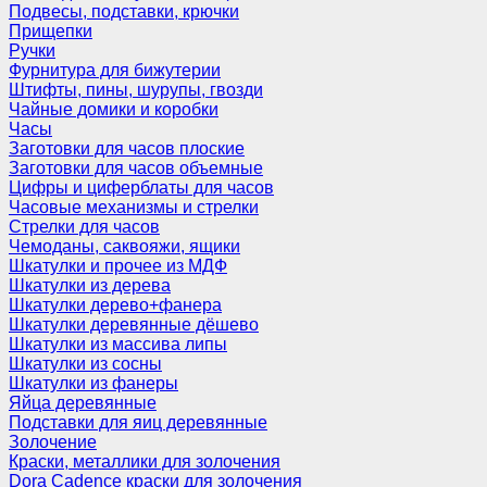
Подвесы, подставки, крючки
Прищепки
Ручки
Фурнитура для бижутерии
Штифты, пины, шурупы, гвозди
Чайные домики и коробки
Часы
Заготовки для часов плоские
Заготовки для часов объемные
Цифры и циферблаты для часов
Часовые механизмы и стрелки
Стрелки для часов
Чемоданы, саквояжи, ящики
Шкатулки и прочее из МДФ
Шкатулки из дерева
Шкатулки дерево+фанера
Шкатулки деревянные дёшево
Шкатулки из массива липы
Шкатулки из сосны
Шкатулки из фанеры
Яйца деревянные
Подставки для яиц деревянные
Золочение
Краски, металлики для золочения
Dora Cadence краски для золочения