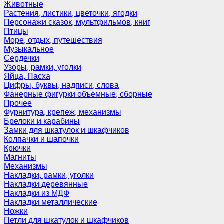
Животные
Растения, листики, цветочки, ягодки
Персонажи сказок, мультфильмов, книг
Птицы
Море, отдых, путешествия
Музыкальное
Сердечки
Узоры, рамки, уголки
Яйца, Пасха
Цифры, буквы, надписи, слова
Фанерные фигурки объемные, сборные
Прочее
Фурнитура, крепеж, механизмы
Брелоки и карабины
Замки для шкатулок и шкафчиков
Колпачки и шапочки
Крючки
Магниты
Механизмы
Накладки, рамки, уголки
Накладки деревянные
Накладки из МДФ
Накладки металлические
Ножки
Петли для шкатулок и шкафчиков