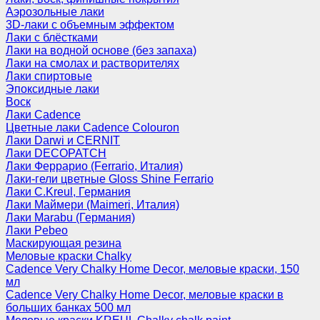
Аэрозольные лаки
3D-лаки с объемным эффектом
Лаки с блёстками
Лаки на водной основе (без запаха)
Лаки на смолах и растворителях
Лаки спиртовые
Эпоксидные лаки
Воск
Лаки Cadence
Цветные лаки Cadence Colouron
Лаки Darwi и CERNIT
Лаки DECOPATCH
Лаки Феррарио (Ferrario, Италия)
Лаки-гели цветные Gloss Shine Ferrario
Лаки C.Kreul, Германия
Лаки Маймери (Maimeri, Италия)
Лаки Marabu (Германия)
Лаки Pebeo
Маскирующая резина
Меловые краски Chalky
Cadence Very Chalky Home Decor, меловые краски, 150
мл
Cadence Very Chalky Home Decor, меловые краски в
больших банках 500 мл