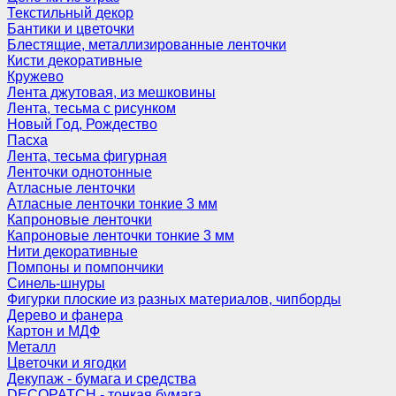
Текстильный декор
Бантики и цветочки
Блестящие, металлизированные ленточки
Кисти декоративные
Кружево
Лента джутовая, из мешковины
Лента, тесьма с рисунком
Новый Год, Рождество
Пасха
Лента, тесьма фигурная
Ленточки однотонные
Атласные ленточки
Атласные ленточки тонкие 3 мм
Капроновые ленточки
Капроновые ленточки тонкие 3 мм
Нити декоративные
Помпоны и помпончики
Синель-шнуры
Фигурки плоские из разных материалов, чипборды
Дерево и фанера
Картон и МДФ
Металл
Цветочки и ягодки
Декупаж - бумага и средства
DECOPATCH - тонкая бумага