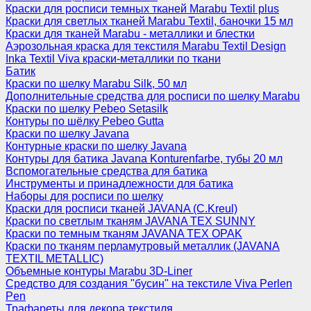
Краски для росписи темных тканей Marabu Textil plus
Краски для светлых тканей Marabu Textil, баночки 15 мл
Краски для тканей Marabu - металлики и блестки
Аэрозольная краска для текстиля Marabu Textil Design
Inka Textil Viva краски-металлики по ткани
Батик
Краски по шелку Marabu Silk, 50 мл
Дополнительные средства для росписи по шелку Marabu
Краски по шелку Pebeo Setasilk
Контуры по шёлку Pebeo Gutta
Краски по шелку Javana
Контурные краски по шелку Javana
Контуры для батика Javana Konturenfarbe, тубы 20 мл
Вспомогательные средства для батика
Инструменты и принадлежности для батика
Наборы для росписи по шелку
Краски для росписи тканей JAVANA (C.Kreul)
Краски по светлым тканям JAVANA TEX SUNNY
Краски по темным тканям JAVANA TEX OPAK
Краски по тканям перламутровый металлик (JAVANA
TEXTIL METALLIC)
Объемные контуры Marabu 3D-Liner
Средство для создания "бусин" на текстиле Viva Perlen
Pen
Трафареты для декора текстиля