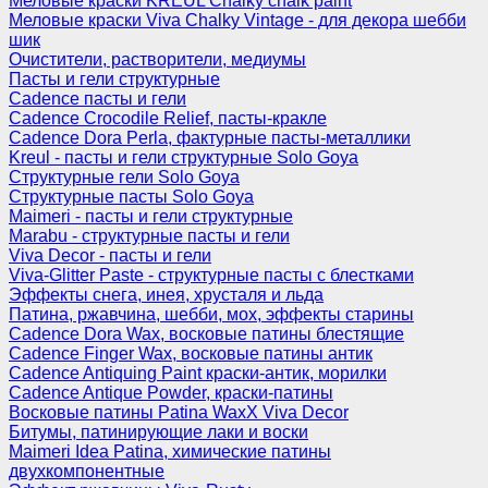
Меловые краски KREUL Chalky chalk paint
Меловые краски Viva Chalky Vintage - для декора шебби
шик
Очистители, растворители, медиумы
Пасты и гели структурные
Cadence пасты и гели
Cadence Crocodile Relief, пасты-кракле
Cadence Dora Perla, фактурные пасты-металлики
Kreul - пасты и гели структурные Solo Goya
Структурные гели Solo Goya
Структурные пасты Solo Goya
Maimeri - пасты и гели структурные
Marabu - структурные пасты и гели
Viva Decor - пасты и гели
Viva-Glitter Paste - структурные пасты с блестками
Эффекты снега, инея, хрусталя и льда
Патина, ржавчина, шебби, мох, эффекты старины
Cadence Dora Wax, восковые патины блестящие
Cadence Finger Wax, восковые патины антик
Сadence Antiquing Paint краски-антик, морилки
Cadence Antique Powder, краски-патины
Восковые патины Patina WaxX Viva Decor
Битумы, патинирующие лаки и воски
Maimeri Idea Patina, химические патины
двухкомпонентные