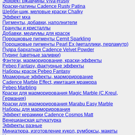
Эффект ржавчины Viva-Rusty
Краски-патины Cadence Rusty Patina
Шебби-шик, меловые краски Chalky
Эффект мха
Пигменты, добавки, наполнители
Гранулы и кристаллы
Добавки, медиумы для красок
Порошковые пигменты Cernit Sparkling
Порошковые пигменты Pearl Ex (металлики, перламутр)
Пудра бархатная Cadence Velvet Powder
Пуринг (цветные заливки)
Фэнтези, марморирование, краски-эффекты
Pebeo Fantasy, фактурные эффекты
Наборы красок Pebeo Fantasy
Мраморные эффекты, марморирование
Cadence Marble Effect, имитация мрамора
Pebeo Marbling
Краски для марморирования Magic Marble (C.Kreul,
Германия)
Краски для марморирования Marabu Easy Marble
Наборы для марморирования
Эффект керамики Cadence Cosmos Matt
Венецианская штукатурка
Эффекты разные
Миниатюра, изготовление кукол, румбоксы, макеты