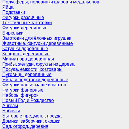
Полусферы, половинки шаров и медальонов
Яйца
Подставки
Фигурки различные
Текстильные заготовки
Фигурки деревянные
Бирюльки
Заготовки для ёлочных игрушек
Животные, фигурки деревянные
Катушки деревянные
Конфеты деревянные
Миниатюра деревянная
Грибы, жёлуди, фрукты из дерева
Посуда, ёмкости, хозтовары
Пуговицы деревянные
Яйца и подставки деревянные
Фигурки папье-маше и картон
Фигурки фанерные
Наборы фигурок
Новый Год и Рождество
Ангелы
Бабочки
Бытовые предметы, посуда
Домики, заборчики, окошки
Сад, огород, деревня