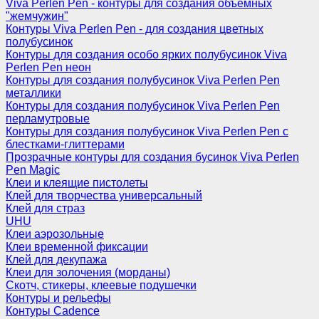
Viva Perlen Pen - контуры для создания объемных
"жемчужин"
Контуры Viva Perlen Pen - для создания цветных
полубусинок
Контуры для создания особо ярких полубусинок Viva
Perlen Pen неон
Контуры для создания полубусинок Viva Perlen Pen
металлики
Контуры для создания полубусинок Viva Perlen Pen
перламутровые
Контуры для создания полубусинок Viva Perlen Pen с
блестками-глиттерами
Прозрачные контуры для создания бусинок Viva Perlen
Pen Magic
Клеи и клеящие пистолеты
Клей для творчества универсальный
Клей для страз
UHU
Клеи аэрозольные
Клеи временной фиксации
Клей для декупажа
Клеи для золочения (морданы)
Скотч, стикеры, клеевые подушечки
Контуры и рельефы
Контуры Cadence