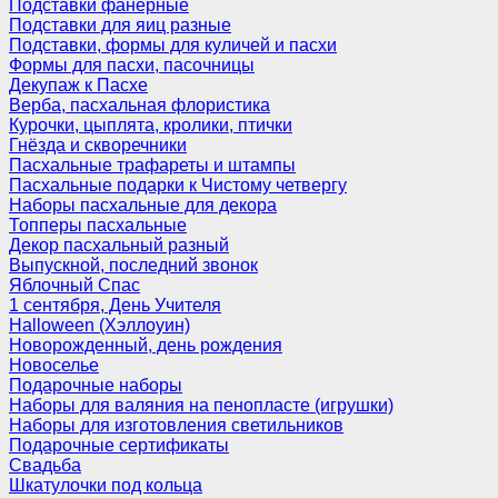
Подставки фанерные
Подставки для яиц разные
Подставки, формы для куличей и пасхи
Формы для пасхи, пасочницы
Декупаж к Пасхе
Верба, пасхальная флористика
Курочки, цыплята, кролики, птички
Гнёзда и скворечники
Пасхальные трафареты и штампы
Пасхальные подарки к Чистому четвергу
Наборы пасхальные для декора
Топперы пасхальные
Декор пасхальный разный
Выпускной, последний звонок
Яблочный Спас
1 сентября, День Учителя
Halloween (Хэллоуин)
Новорожденный, день рождения
Новоселье
Подарочные наборы
Наборы для валяния на пенопласте (игрушки)
Наборы для изготовления светильников
Подарочные сертификаты
Свадьба
Шкатулочки под кольца