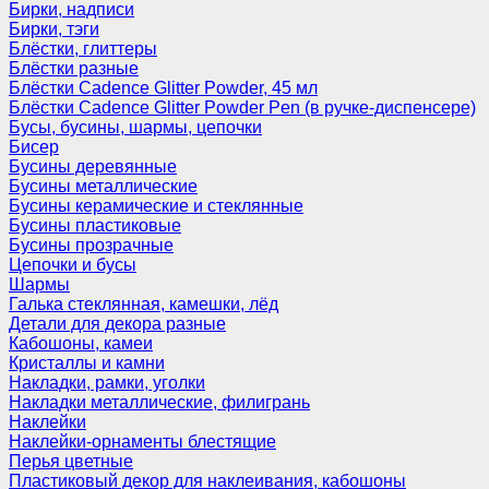
Бирки, надписи
Бирки, тэги
Блёстки, глиттеры
Блёстки разные
Блёстки Cadence Glitter Powder, 45 мл
Блёстки Cadence Glitter Powder Pen (в ручке-диспенсере)
Бусы, бусины, шармы, цепочки
Бисер
Бусины деревянные
Бусины металлические
Бусины керамические и стеклянные
Бусины пластиковые
Бусины прозрачные
Цепочки и бусы
Шармы
Галька стеклянная, камешки, лёд
Детали для декора разные
Кабошоны, камеи
Кристаллы и камни
Накладки, рамки, уголки
Накладки металлические, филигрань
Наклейки
Наклейки-орнаменты блестящие
Перья цветные
Пластиковый декор для наклеивания, кабошоны