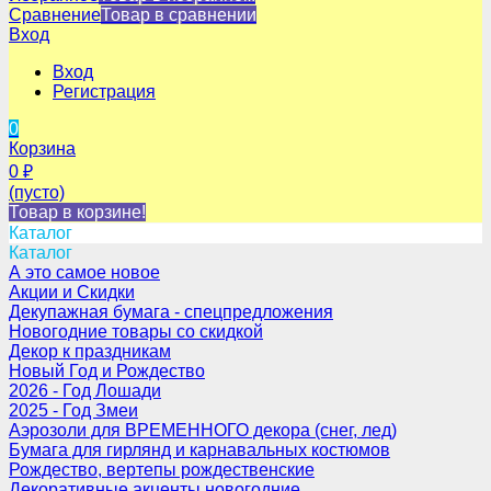
Сравнение
Товар в сравнении
Вход
Вход
Регистрация
0
Корзина
0
₽
(пусто)
Товар в корзине!
Каталог
Каталог
А это самое новое
Акции и Скидки
Декупажная бумага - спецпредложения
Новогодние товары со скидкой
Декор к праздникам
Новый Год и Рождество
2026 - Год Лошади
2025 - Год Змеи
Аэрозоли для ВРЕМЕННОГО декора (снег, лед)
Бумага для гирлянд и карнавальных костюмов
Рождество, вертепы рождественские
Декоративные акценты новогодние