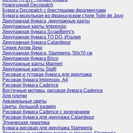
Новогодний Decopatch
Бумага Decopatch с блестящими фрагментами
Бумага модульная во французском стиле Toile de Jouy
Декупажная бумага, декупажные карты
Декупажные карты Impressio
Декупажная бумага ScrapBerry's
Декупажная бумага TO DO, Италия
Декупажная бумага Calambour
Серия Антик Деко
Декупажная бумага, Stamperia, 50х70 см
Декупажная бумага Brico
Декупажные карты Maimeri
Декупажные карты Stafil
Рисовая и тутовая бумага для декупажа
Рисовая бумага Impressio, А4
Рисовая бумага Cadence
Восточные мотивы, рисовая бумага Cadence
Для плитки
Акварельные цветы
Цветы, большой размер
Рисовая бумага Cadence c золочением
Рисовая бумага для декупажа Calambour
Этническая тематика
Бумага рисовая для декупажа Stamperia