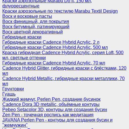
Краски аэрозольные Marabu Do it, 150 мл,
флуоресцентные
Краски аэрозольные по текстилю Marabu Textil Design
Воск и восковые пасты
Воск финишный, для покрытия
Воск битумный, патинирующий
Воск цветной декоративный
Гибридные краски
Гибридные краски Cadence Hybrid Acrylic, 2 л
Гибридные краски Cadence Hybrid Acrylic, 500 мл
Краска гибридная Cadence Hybrid Acrylic, серия Loft, 500
мл, светлые оттенки
Гибридные краски Cadence Hybrid Acrylic, 70 мл
Cadence Hybrid Glitter, гибридные краски с блёстками, 120
мл
Cadence Hybrid Metallic, гибридные краски металлики, 70
мл
Грунтовки
Гуашь
Жидкий жемчуг, Perlen Pen, создание бусинок
Cadence Dora 3D metallic, объёмные контуры
Pebeo Setacolor 3D, контуры для создания бусин
Zen Pen - точечная роспись как медитация
JAVANA Perlen Pen - контуры для создания бусин и
"жемчужин"