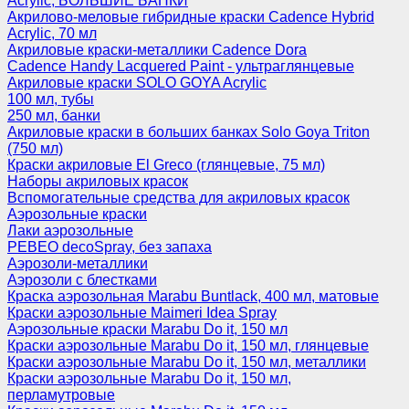
Acrylic, БОЛЬШИЕ БАНКИ
Акрилово-меловые гибридные краски Cadence Hybrid
Acrylic, 70 мл
Акриловые краски-металлики Cadence Dora
Cadence Handy Lacquered Paint - ультраглянцевые
Акриловые краски SOLO GOYA Acrylic
100 мл, тубы
250 мл, банки
Акриловые краски в больших банках Solo Goya Triton
(750 мл)
Краски акриловые El Greco (глянцевые, 75 мл)
Наборы акриловых красок
Вспомогательные средства для акриловых красок
Аэрозольные краски
Лаки аэрозольные
PEBEO decoSpray, без запаха
Аэрозоли-металлики
Аэрозоли с блестками
Краска аэрозольная Marabu Buntlack, 400 мл, матовые
Краски аэрозольные Maimeri Idea Spray
Аэрозольные краски Marabu Do it, 150 мл
Краски аэрозольные Marabu Do it, 150 мл, глянцевые
Краски аэрозольные Marabu Do it, 150 мл, металлики
Краски аэрозольные Marabu Do it, 150 мл,
перламутровые