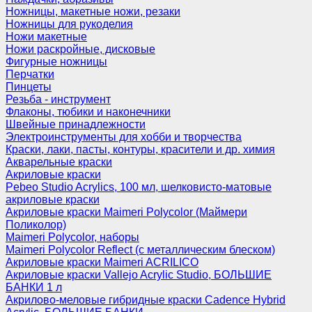
Ножницы, макетные ножи, резаки
Ножницы для рукоделия
Ножи макетные
Ножи раскройные, дисковые
Фигурные ножницы
Перчатки
Пинцеты
Резьба - инструмент
Флаконы, тюбики и наконечники
Швейные принадлежности
Электроинструменты для хобби и творчества
Краски, лаки, пасты, контуры, красители и др. химия
Акварельные краски
Акриловые краски
Pebeo Studio Acrylics, 100 мл, шелковисто-матовые
акриловые краски
Акриловые краски Maimeri Polycolor (Маймери
Поликолор)
Maimeri Polycolor, наборы
Maimeri Polycolor Reflect (с металлическим блеском)
Акриловые краски Maimeri ACRILICO
Акриловые краски Vallejo Acrylic Studio, БОЛЬШИЕ
БАНКИ 1 л
Акрилово-меловые гибридные краски Cadence Hybrid