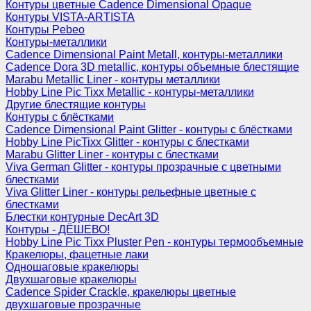
Контуры цветные Cadence Dimensional Opaque
Контуры VISTA-ARTISTA
Контуры Pebeo
Контуры-металлики
Cadence Dimensional Paint Metall, контуры-металлики
Cadence Dora 3D metallic, контуры объемные блестящие
Marabu Metallic Liner - контуры металлики
Hobby Line Pic Tixx Metallic - контуры-металлики
Другие блестящие контуры
Контуры с блёстками
Cadence Dimensional Paint Glitter - контуры с блёстками
Hobby Line PicTixx Glitter - контуры с блестками
Marabu Glitter Liner - контуры с блестками
Viva German Glitter - контуры прозрачные с цветными
блестками
Viva Glitter Liner - контуры рельефные цветные с
блестками
Блестки контурные DecArt 3D
Контуры - ДЁШЕВО!
Hobby Line Pic Tixx Pluster Pen - контуры термообъемные
Кракелюры, фацетные лаки
Одношаговые кракелюры
Двухшаговые кракелюры
Cadence Spider Crackle, кракелюры цветные
двухшаговые прозрачные