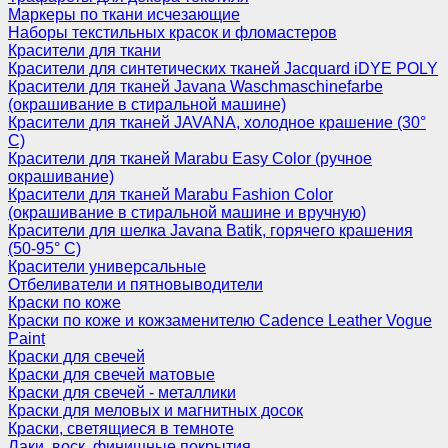
Маркеры по ткани исчезающие
Наборы текстильных красок и фломастеров
Красители для ткани
Красители для синтетических тканей Jacquard iDYE POLY
Красители для тканей Javana Waschmaschinefarbe
(окрашивание в стиральной машине)
Красители для тканей JAVANA, холодное крашение (30°
С)
Красители для тканей Marabu Easy Color (ручное
окрашивание)
Красители для тканей Marabu Fashion Color
(окрашивание в стиральной машине и вручную)
Красители для шелка Javana Batik, горячего крашения
(50-95° С)
Красители универсальные
Отбеливатели и пятновыводители
Краски по коже
Краски по коже и кожзаменителю Cadence Leather Vogue
Paint
Краски для свечей
Краски для свечей матовые
Краски для свечей - металлики
Краски для меловых и магнитных досок
Краски, светящиеся в темноте
Лаки, воск, финишные покрытия