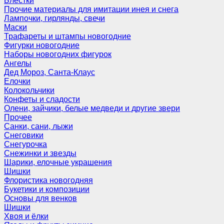
Блёстки
Прочие материалы для имитации инея и снега
Лампочки, гирлянды, свечи
Маски
Трафареты и штампы новогодние
Фигурки новогодние
Наборы новогодних фигурок
Ангелы
Дед Мороз, Санта-Клаус
Елочки
Колокольчики
Конфеты и сладости
Олени, зайчики, белые медведи и другие звери
Прочее
Санки, сани, лыжи
Снеговики
Снегурочка
Снежинки и звезды
Шарики, елочные украшения
Шишки
Флористика новогодняя
Букетики и композиции
Основы для венков
Шишки
Хвоя и ёлки