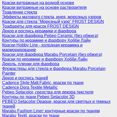
Краски витражные на водной основе
Краски витражные на основе растворителя
Травление стекла
Эффекты матового стекла, инея, морозных узоров
Краски для стекла "Морозный узор" FROST DESIGN
Трафареты для красок FROST DESIGN
Декор и роспись керамики и фарфора
Краски для фарфора Pebeo Ceramic (без обжига)
Контуры по керамике и фарфору Хобби Лайн
Краски Hobby Line - холодная керамика и
марморирование
Краски для фарфора Marabu Porcelain (без обжига)
Краски по керамике и фарфору Хобби Лайн
Деколь, пленки для фарфора
Фломастеры для стекла и фарфора Marabu Porcelain
Painter
Декор и роспись тканей
Cadence Style Matt Fabric, краски по ткани
Cadence Dora Textile Metallic
Pebeo Setacolor, средства для декора текстиля
Контуры по ткани Pebeo Setacolor 3D
PEBEO Setacolor Opaque, краски для светлых и темных
тканей
Marabu Fashion Liner: контурные краски по тканям
Marabu Textil, краски по ткани