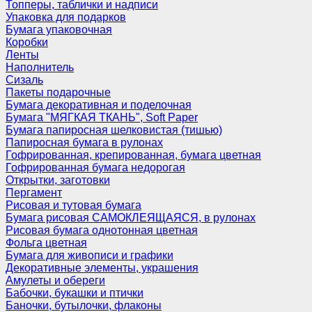
Топперы, таблички и надписи
Упаковка для подарков
Бумага упаковочная
Коробки
Ленты
Наполнитель
Сизаль
Пакеты подарочные
Бумага декоративная и поделочная
Бумага "МЯГКАЯ ТКАНЬ", Soft Paper
Бумага папиросная шелковистая (тишью)
Папиросная бумага в рулонах
Гофрированная, крепированная, бумага цветная
Гофрированная бумага недорогая
Открытки, заготовки
Пергамент
Рисовая и тутовая бумага
Бумага рисовая САМОКЛЕЯЩАЯСЯ, в рулонах
Рисовая бумага однотонная цветная
Фольга цветная
Бумага для живописи и графики
Декоративные элементы, украшения
Амулеты и обереги
Бабочки, букашки и птички
Баночки, бутылочки, флаконы