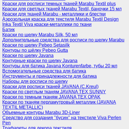
Краски для росписи темных тканей Marabu Textil plus
Краски для светлых тканей Marabu Textil, баночки 15 мл
Краски для тканей Marabu - металлики и блестки
Аэрозольная краска для текстиля Marabu Textil Design
Inka Textil Viva краски-металлики по ткани
Батик
Краски по шелку Marabu Silk, 50 мл
Дополнительные средства для росписи по шелку Marabu
Краски по шелку Pebeo Setasilk
Контуры по шёлку Pebeo Gutta
Краски по шелку Javana
Контурные краски по шелку Javana
Контуры для батика Javana Konturenfarbe, тубы 20 мл
Вспомогательные средства для батика
Инструменты и принадлежности для батика
Наборы для росписи по шелку
Краски для росписи тканей JAVANA (C.Kreul)
Краски по светлым тканям JAVANA TEX SUNNY
Краски по темным тканям JAVANA TEX OPAK
Краски по тканям перламутровый металлик (JAVANA
TEXTIL METALLIC)
Объемные контуры Marabu 3D-Liner
Средство для создания "бусин" на текстиле Viva Perlen
Pen
Трафареты для декора текстиля