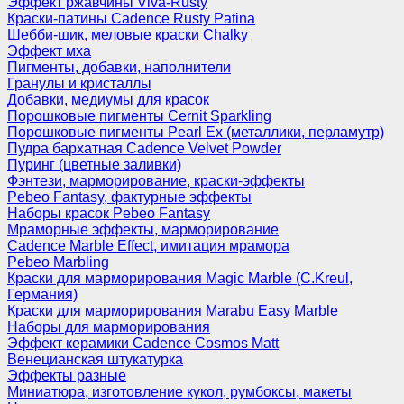
Эффект ржавчины Viva-Rusty
Краски-патины Cadence Rusty Patina
Шебби-шик, меловые краски Chalky
Эффект мха
Пигменты, добавки, наполнители
Гранулы и кристаллы
Добавки, медиумы для красок
Порошковые пигменты Cernit Sparkling
Порошковые пигменты Pearl Ex (металлики, перламутр)
Пудра бархатная Cadence Velvet Powder
Пуринг (цветные заливки)
Фэнтези, марморирование, краски-эффекты
Pebeo Fantasy, фактурные эффекты
Наборы красок Pebeo Fantasy
Мраморные эффекты, марморирование
Cadence Marble Effect, имитация мрамора
Pebeo Marbling
Краски для марморирования Magic Marble (C.Kreul,
Германия)
Краски для марморирования Marabu Easy Marble
Наборы для марморирования
Эффект керамики Cadence Cosmos Matt
Венецианская штукатурка
Эффекты разные
Миниатюра, изготовление кукол, румбоксы, макеты