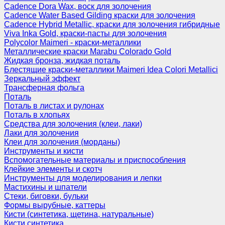
Cadence Dora Wax, воск для золочения
Cadence Water Based Gilding краски для золочения
Cadence Hybrid Metallic, краски для золочения гибридные
Viva Inka Gold, краски-пасты для золочения
Polycolor Maimeri - краски-металлики
Металлические краски Marabu Colorado Gold
Жидкая бронза, жидкая поталь
Блестящие краски-металлики Maimeri Idea Colori Metallici
Зеркальный эффект
Трансферная фольга
Поталь
Поталь в листах и рулонах
Поталь в хлопьях
Средства для золочения (клеи, лаки)
Лаки для золочения
Клеи для золочения (морданы)
Инструменты и кисти
Вспомогательные материалы и приспособления
Клейкие элементы и скотч
Инструменты для моделирования и лепки
Мастихины и шпатели
Стеки, биговки, бульки
Формы вырубные, каттеры
Кисти (синтетика, щетина, натуральные)
Кисти синтетика