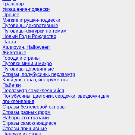
Транспорт
Украшения-подвески
Прочее
Мягкие игрушки-подвески
Пуговицы декоративные
Пуговицы-фигурки по темам
Новый Год и Рождество
Пасха
Хэллоуин, Halloween
Животные
Города и страны
Пуговки мини и микро
Пуговицы деревянные
Стразы, полубусины, перламутр
Клей для страз, инструменты
Пайетки
Перламутр самоклеящийся
Полубусины, цветочки, сердечки, звездочки для
приклеивания
Стразы без клеевой основы
Стразы разных форм
Наборы со стразами
Стразы самоклеящиеся
Стразы пришивные
Цепочки из страз