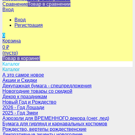
Сравнение
Товар в сравнении
Вход
Вход
Регистрация
0
Корзина
0
₽
(пусто)
Товар в корзине!
Каталог
Каталог
А это самое новое
Акции и Скидки
Декупажная бумага - спецпредложения
Новогодние товары со скидкой
Декор к праздникам
Новый Год и Рождество
2026 - Год Лошади
2025 - Год Змеи
Аэрозоли для ВРЕМЕННОГО декора (снег, лед)
Бумага для гирлянд и карнавальных костюмов
Рождество, вертепы рождественские
Декоративные акценты новогодние