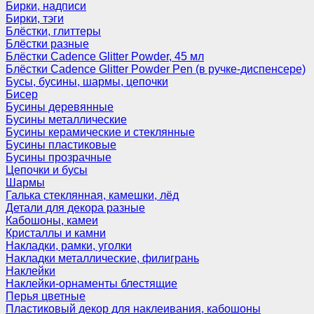
Бирки, надписи
Бирки, тэги
Блёстки, глиттеры
Блёстки разные
Блёстки Cadence Glitter Powder, 45 мл
Блёстки Cadence Glitter Powder Pen (в ручке-диспенсере)
Бусы, бусины, шармы, цепочки
Бисер
Бусины деревянные
Бусины металлические
Бусины керамические и стеклянные
Бусины пластиковые
Бусины прозрачные
Цепочки и бусы
Шармы
Галька стеклянная, камешки, лёд
Детали для декора разные
Кабошоны, камеи
Кристаллы и камни
Накладки, рамки, уголки
Накладки металлические, филигрань
Наклейки
Наклейки-орнаменты блестящие
Перья цветные
Пластиковый декор для наклеивания, кабошоны