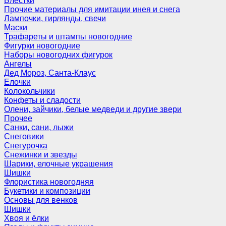
Блёстки
Прочие материалы для имитации инея и снега
Лампочки, гирлянды, свечи
Маски
Трафареты и штампы новогодние
Фигурки новогодние
Наборы новогодних фигурок
Ангелы
Дед Мороз, Санта-Клаус
Елочки
Колокольчики
Конфеты и сладости
Олени, зайчики, белые медведи и другие звери
Прочее
Санки, сани, лыжи
Снеговики
Снегурочка
Снежинки и звезды
Шарики, елочные украшения
Шишки
Флористика новогодняя
Букетики и композиции
Основы для венков
Шишки
Хвоя и ёлки