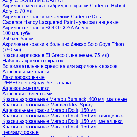
Acrylic, БОЛЬШИЕ БАНКИ
Акрилово-меловые гибридные краски Cadence Hybrid
Acrylic, 70 мл
Акриловые краски-металлики Cadence Dora
Cadence Handy Lacquered Paint - ультраглянцевые
Акриловые краски SOLO GOYA Acrylic
100 мл, тубы
250 мл, банки
Акриловые краски в больших банках Solo Goya Triton
(750 мл)
Краски акриловые El Greco (глянцевые, 75 мл)
Наборы акриловых красок
Вспомогательные средства для акриловых красок
Аэрозольные краски
Лаки аэрозольные
PEBEO decoSpray, без запаха
Аэрозоли-металлики
Аэрозоли с блестками
Краска аэрозольная Marabu Buntlack, 400 мл, матовые
Краски аэрозольные Maimeri Idea Spray
Аэрозольные краски Marabu Do it, 150 мл
Краски аэрозольные Marabu Do it, 150 мл, глянцевые
Краски аэрозольные Marabu Do it, 150 мл, металлики
Краски аэрозольные Marabu Do it, 150 мл,
перламутровые