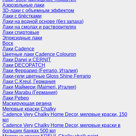
Аэрозольные лаки
3D-лаки с объемным эффектом
Лаки с блёстками
Лаки на водной основе (без запаха)
Лаки на смолах и растворителях
Лаки спиртовые
Эпоксидные лаки
Воск
Лаки Cadence
Цветные лаки Cadence Colouron
Лаки Darwi и CERNIT
Лаки DECOPATCH
Лаки Феррарио (Ferrario, Италия)
Лаки-гели цветные Gloss Shine Ferrario
Лаки C.Kreul, Германия
Лаки Маймери (Maimeri, Италия)
Лаки Marabu (Германия)
Лаки Pebeo
Маскирующая резина
Меловые краски Chalky
Cadence Very Chalky Home Decor, меловые краски, 150
мл
Cadence Very Chalky Home Decor, меловые краски в
больших банках 500 мл