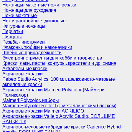
Ножницы, макетные ножи, резаки
Ножницы для рукоделия
Ножи макетные
Ножи раскройные, дисковые
Фигурные ножницы
Перчатки
Пинцеты
Резьба - инструмент
Флаконы, тюбики и наконечники
Швейные принадлежности
Электроинструменты для хобби и творчества
Краски, лаки, пасты, контуры, красители и др. химия
Акварельные краски
Акриловые краски
Pebeo Studio Acrylics, 100 мл, шелковисто-матовые
акриловые краски
Акриловые краски Maimeri Polycolor (Маймери
Поликолор)
Maimeri Polycolor, наборы
Maimeri Polycolor Reflect (с металлическим блеском)
Акриловые краски Maimeri ACRILICO
Акриловые краски Vallejo Acrylic Studio, БОЛЬШИЕ
БАНКИ 1 л
Акрилово-меловые гибридные краски Cadence Hybrid