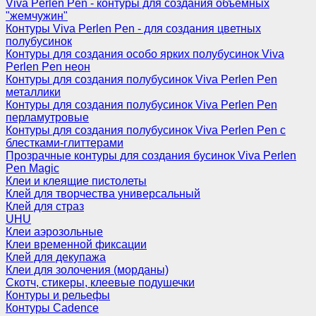
Viva Perlen Pen - контуры для создания объемных
"жемчужин"
Контуры Viva Perlen Pen - для создания цветных
полубусинок
Контуры для создания особо ярких полубусинок Viva
Perlen Pen неон
Контуры для создания полубусинок Viva Perlen Pen
металлики
Контуры для создания полубусинок Viva Perlen Pen
перламутровые
Контуры для создания полубусинок Viva Perlen Pen с
блестками-глиттерами
Прозрачные контуры для создания бусинок Viva Perlen
Pen Magic
Клеи и клеящие пистолеты
Клей для творчества универсальный
Клей для страз
UHU
Клеи аэрозольные
Клеи временной фиксации
Клей для декупажа
Клеи для золочения (морданы)
Скотч, стикеры, клеевые подушечки
Контуры и рельефы
Контуры Cadence