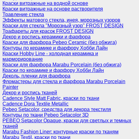
Краски витражные на водной основе
Краски витражные на основе растворителя
Травление стекла
Эффекты матового стекла, инея, морозных узоров
Краски для стекла "Морозный узор" FROST DESIGN
Трафареты для красок FROST DESIGN
Декор и роспись керамики и фарфора
Краски для фарфора Pebeo Ceramic (без обжига)
Контуры по керамике и фарфору Хобби Лайн
Краски Hobby Line - холодная керамика и
марморирование
Краски для фарфора Marabu Porcelain (без обжига)
Краски по керамике и фарфору Хобби Лайн
Деколь, пленки для фарфора
Фломастеры для стекла и фарфора Marabu Porcelain
Painter
Декор и роспись тканей
Cadence Style Matt Fabric, краски по ткани
Cadence Dora Textile Metallic
Pebeo Setacolor, средства для декора текстиля
Контуры по ткани Pebeo Setacolor 3D
PEBEO Setacolor Opaque, краски для светлых и темных
тканей
Marabu Fashion Liner: контурные краски по тканям
Marabu Textil, краски по ткани