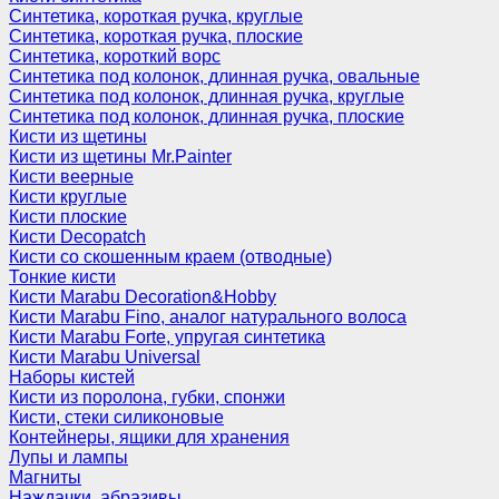
Синтетика, короткая ручка, круглые
Синтетика, короткая ручка, плоские
Синтетика, короткий ворс
Синтетика под колонок, длинная ручка, овальные
Синтетика под колонок, длинная ручка, круглые
Синтетика под колонок, длинная ручка, плоские
Кисти из щетины
Кисти из щетины Mr.Painter
Кисти веерные
Кисти круглые
Кисти плоские
Кисти Decopatch
Кисти со скошенным краем (отводные)
Тонкие кисти
Кисти Marabu Decoration&Hobby
Кисти Marabu Fino, аналог натурального волоса
Кисти Marabu Forte, упругая синтетика
Кисти Marabu Universal
Наборы кистей
Кисти из поролона, губки, спонжи
Кисти, стеки силиконовые
Контейнеры, ящики для хранения
Лупы и лампы
Магниты
Наждачки, абразивы