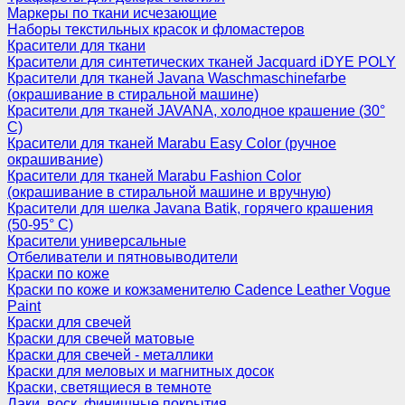
Маркеры по ткани исчезающие
Наборы текстильных красок и фломастеров
Красители для ткани
Красители для синтетических тканей Jacquard iDYE POLY
Красители для тканей Javana Waschmaschinefarbe
(окрашивание в стиральной машине)
Красители для тканей JAVANA, холодное крашение (30°
С)
Красители для тканей Marabu Easy Color (ручное
окрашивание)
Красители для тканей Marabu Fashion Color
(окрашивание в стиральной машине и вручную)
Красители для шелка Javana Batik, горячего крашения
(50-95° С)
Красители универсальные
Отбеливатели и пятновыводители
Краски по коже
Краски по коже и кожзаменителю Cadence Leather Vogue
Paint
Краски для свечей
Краски для свечей матовые
Краски для свечей - металлики
Краски для меловых и магнитных досок
Краски, светящиеся в темноте
Лаки, воск, финишные покрытия