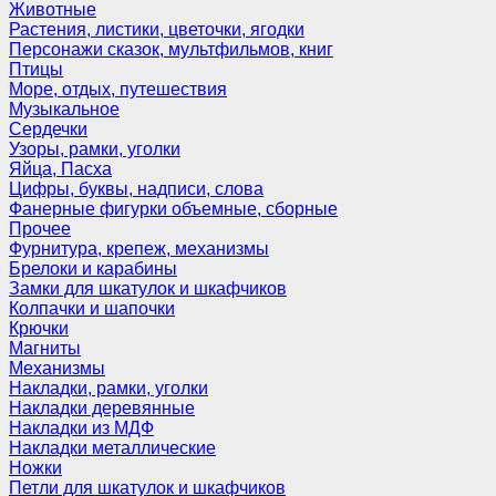
Животные
Растения, листики, цветочки, ягодки
Персонажи сказок, мультфильмов, книг
Птицы
Море, отдых, путешествия
Музыкальное
Сердечки
Узоры, рамки, уголки
Яйца, Пасха
Цифры, буквы, надписи, слова
Фанерные фигурки объемные, сборные
Прочее
Фурнитура, крепеж, механизмы
Брелоки и карабины
Замки для шкатулок и шкафчиков
Колпачки и шапочки
Крючки
Магниты
Механизмы
Накладки, рамки, уголки
Накладки деревянные
Накладки из МДФ
Накладки металлические
Ножки
Петли для шкатулок и шкафчиков