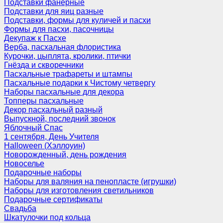
Подставки фанерные
Подставки для яиц разные
Подставки, формы для куличей и пасхи
Формы для пасхи, пасочницы
Декупаж к Пасхе
Верба, пасхальная флористика
Курочки, цыплята, кролики, птички
Гнёзда и скворечники
Пасхальные трафареты и штампы
Пасхальные подарки к Чистому четвергу
Наборы пасхальные для декора
Топперы пасхальные
Декор пасхальный разный
Выпускной, последний звонок
Яблочный Спас
1 сентября, День Учителя
Halloween (Хэллоуин)
Новорожденный, день рождения
Новоселье
Подарочные наборы
Наборы для валяния на пенопласте (игрушки)
Наборы для изготовления светильников
Подарочные сертификаты
Свадьба
Шкатулочки под кольца