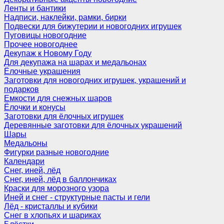
Ленты и бантики
Надписи, наклейки, рамки, бирки
Подвески для бижутерии и новогодних игрушек
Пуговицы новогодние
Прочее новогоднее
Декупаж к Новому Году
Для декупажа на шарах и медальонах
Ёлочные украшения
Заготовки для новогодних игрушек, украшений и
подарков
Емкости для снежных шаров
Ёлочки и конусы
Заготовки для ёлочных игрушек
Деревянные заготовки для ёлочных украшений
Шары
Медальоны
Фигурки разные новогодние
Календари
Снег, иней, лёд
Снег, иней, лёд в баллончиках
Краски для морозного узора
Иней и снег - структурные пасты и гели
Лёд - кристаллы и кубики
Снег в хлопьях и шариках