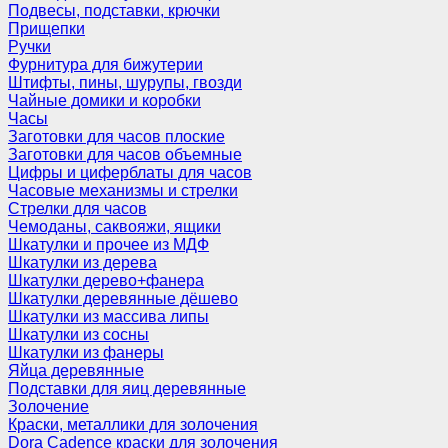
Подвесы, подставки, крючки
Прищепки
Ручки
Фурнитура для бижутерии
Штифты, пины, шурупы, гвозди
Чайные домики и коробки
Часы
Заготовки для часов плоские
Заготовки для часов объемные
Цифры и циферблаты для часов
Часовые механизмы и стрелки
Стрелки для часов
Чемоданы, саквояжи, ящики
Шкатулки и прочее из МДФ
Шкатулки из дерева
Шкатулки дерево+фанера
Шкатулки деревянные дёшево
Шкатулки из массива липы
Шкатулки из сосны
Шкатулки из фанеры
Яйца деревянные
Подставки для яиц деревянные
Золочение
Краски, металлики для золочения
Dora Cadence краски для золочения