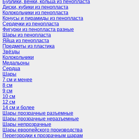
Бублики, венки, кольца из пенопласта
Диски, кубики из пенопласта
Колокольчики из пенопласта
Конусы и пирамиды из пенопласта
Сердечки из пенопласта
Фигурки из пенопласта разные
Шары из пенопласта
Яйца из пенопласта
Предметы из пластика
Звёзды
Колокольчики
Медальоны
Сердца
Шары
7 см и менее
8 см
9 см
10 см
12 см
14 см и более
Шары прозрачные разъемные
Шары прозрачные неразъемные
Шары непрозрачные
Шары европейского производства
Перегородки к прозрачным шарам