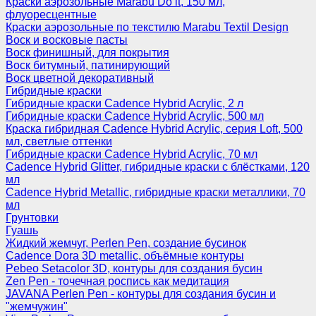
Краски аэрозольные Marabu Do it, 150 мл,
флуоресцентные
Краски аэрозольные по текстилю Marabu Textil Design
Воск и восковые пасты
Воск финишный, для покрытия
Воск битумный, патинирующий
Воск цветной декоративный
Гибридные краски
Гибридные краски Cadence Hybrid Acrylic, 2 л
Гибридные краски Cadence Hybrid Acrylic, 500 мл
Краска гибридная Cadence Hybrid Acrylic, серия Loft, 500
мл, светлые оттенки
Гибридные краски Cadence Hybrid Acrylic, 70 мл
Cadence Hybrid Glitter, гибридные краски с блёстками, 120
мл
Cadence Hybrid Metallic, гибридные краски металлики, 70
мл
Грунтовки
Гуашь
Жидкий жемчуг, Perlen Pen, создание бусинок
Cadence Dora 3D metallic, объёмные контуры
Pebeo Setacolor 3D, контуры для создания бусин
Zen Pen - точечная роспись как медитация
JAVANA Perlen Pen - контуры для создания бусин и
"жемчужин"