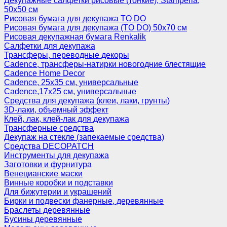
Декупажные салфетки рисовые (тонкие), Stamperia,
50х50 см
Рисовая бумага для декупажа TO DO
Рисовая бумага для декупажа (TO DO) 50х70 см
Рисовая декупажная бумага Renkalik
Салфетки для декупажа
Трансферы, переводные декоры
Cadence, трансферы-натирки новогодние блестящие
Cadence Home Decor
Cadence, 25х35 см, универсальные
Cadence,17х25 см, универсальные
Средства для декупажа (клеи, лаки, грунты)
3D-лаки, объемный эффект
Клей, лак, клей-лак для декупажа
Трансферные средства
Декупаж на стекле (запекаемые средства)
Средства DECOPATCH
Инструменты для декупажа
Заготовки и фурнитура
Венецианские маски
Винные коробки и подставки
Для бижутерии и украшений
Бирки и подвески фанерные, деревянные
Браслеты деревянные
Бусины деревянные