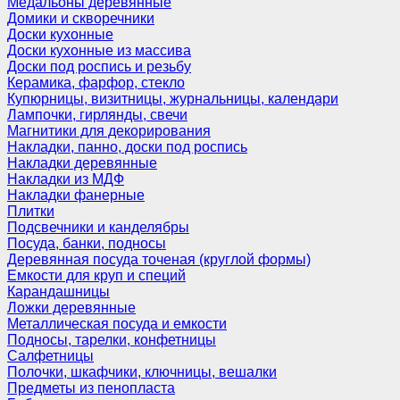
Медальоны деревянные
Домики и скворечники
Доски кухонные
Доски кухонные из массива
Доски под роспись и резьбу
Керамика, фарфор, стекло
Купюрницы, визитницы, журнальницы, календари
Лампочки, гирлянды, свечи
Магнитики для декорирования
Накладки, панно, доски под роспись
Накладки деревянные
Накладки из МДФ
Накладки фанерные
Плитки
Подсвечники и канделябры
Посуда, банки, подносы
Деревянная посуда точеная (круглой формы)
Емкости для круп и специй
Карандашницы
Ложки деревянные
Металлическая посуда и емкости
Подносы, тарелки, конфетницы
Салфетницы
Полочки, шкафчики, ключницы, вешалки
Предметы из пенопласта