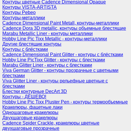
Контуры цветные Cadence Dimensional Opaque
Контуры VISTA-ARTISTA
Контуры Pebeo
Контуры-металлики
Cadence Dimensional Paint Metall, контуры-металлики
Cadence Dora 3D metallic, контуры объемные блестящие
Marabu Metallic Liner - контуры металлики
Hobby Line Pic Tixx Metallic - контуры-металлики
Другие блестящие контуры
Контуры с блёстками
Cadence Dimensional Paint Glitter - контуры с блёстками
Hobby Line PicTixx Glitter - контуры с блестками
Marabu Glitter Liner - контуры с блестками
Viva German Glitter - контуры прозрачные с цветными
блестками
Viva Glitter Liner - контуры рельефные цветные с
блестками
Блестки контурные DecArt 3D
Контуры - ДЁШЕВО!
Hobby Line Pic Tixx Pluster Pen - контуры термообъемные
Кракелюры, фацетные лаки
Одношаговые кракелюры
Двухшаговые кракелюры
Cadence Spider Crackle, кракелюры цветные
двухшаговые прозрачные