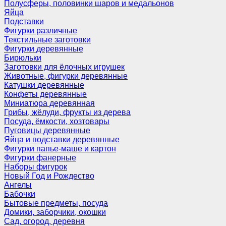
Полусферы, половинки шаров и медальонов
Яйца
Подставки
Фигурки различные
Текстильные заготовки
Фигурки деревянные
Бирюльки
Заготовки для ёлочных игрушек
Животные, фигурки деревянные
Катушки деревянные
Конфеты деревянные
Миниатюра деревянная
Грибы, жёлуди, фрукты из дерева
Посуда, ёмкости, хозтовары
Пуговицы деревянные
Яйца и подставки деревянные
Фигурки папье-маше и картон
Фигурки фанерные
Наборы фигурок
Новый Год и Рождество
Ангелы
Бабочки
Бытовые предметы, посуда
Домики, заборчики, окошки
Сад, огород, деревня