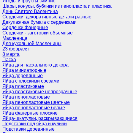
Ягоды и фрукты зимние
Шары, конусы, бублики из пенопласта и пластика
День Святого Валентина
Сердечки, декоративные детали разные
Декупажная бумага с сердечками
Сердечки фанерные
Сердечки - заготовки объемные
Масленица
Для кукольной Масленицы
23 февраля
8 марта
Пасха
Яйца для пасхального декора
Яйца миниатюрные
Яйца деревянные
Яйца с плоскими срезами
Яйца пластиковые
Яйца пластиковые непрозрачные
Яйца пенопластовые
Яйца пенопластовые цветные
Яйца пенопластовые белые
Яйца фанерные плоские
Яйца-шкатулки, раскрывающиеся
Подставки под яйца и куличи
Подставки деревянные