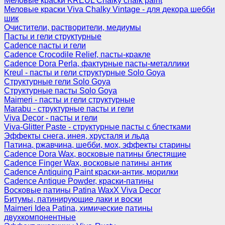
Меловые краски KREUL Chalky chalk paint
Меловые краски Viva Chalky Vintage - для декора шебби
шик
Очистители, растворители, медиумы
Пасты и гели структурные
Cadence пасты и гели
Cadence Crocodile Relief, пасты-кракле
Cadence Dora Perla, фактурные пасты-металлики
Kreul - пасты и гели структурные Solo Goya
Структурные гели Solo Goya
Структурные пасты Solo Goya
Maimeri - пасты и гели структурные
Marabu - структурные пасты и гели
Viva Decor - пасты и гели
Viva-Glitter Paste - структурные пасты с блестками
Эффекты снега, инея, хрусталя и льда
Патина, ржавчина, шебби, мох, эффекты старины
Cadence Dora Wax, восковые патины блестящие
Cadence Finger Wax, восковые патины антик
Сadence Antiquing Paint краски-антик, морилки
Cadence Antique Powder, краски-патины
Восковые патины Patina WaxX Viva Decor
Битумы, патинирующие лаки и воски
Maimeri Idea Patina, химические патины
двухкомпонентные