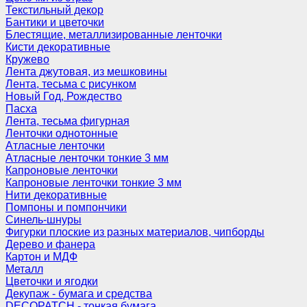
Текстильный декор
Бантики и цветочки
Блестящие, металлизированные ленточки
Кисти декоративные
Кружево
Лента джутовая, из мешковины
Лента, тесьма с рисунком
Новый Год, Рождество
Пасха
Лента, тесьма фигурная
Ленточки однотонные
Атласные ленточки
Атласные ленточки тонкие 3 мм
Капроновые ленточки
Капроновые ленточки тонкие 3 мм
Нити декоративные
Помпоны и помпончики
Синель-шнуры
Фигурки плоские из разных материалов, чипборды
Дерево и фанера
Картон и МДФ
Металл
Цветочки и ягодки
Декупаж - бумага и средства
DECOPATCH - тонкая бумага