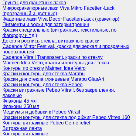
Грунты для фацетных лаков
Микрокракелюрные лаки Viva Mikro Facetten-Lack
(прозрачный и цветные)
Фацетные лаки Viva Decor Facetten-Lack (кракелюр)
Пигменты и воски для затирки трещин
Краски специальные (витражные, текстильные, по
фарфору и т.д.)
Декор и роспись стекла, витражные краски
Cadence Mirror Festival, краски для зеркал и прозрачных
поверхностей
Cadence Vitrail Transparent, краски по стеклу
Maimeri Idea Vetro, краски и контуры для стекла
Контуры по стеклу Maimeri Idea Vetro
Краски и контуры для стекла Marabu
Краски для стекла глянцевые Marabu GlasArt
Краски и контуры для стекла Pebeo
Краски витражные Pebeo Vitrail, без закрепления,
лаковые
Флаконы 45 мл
Флаконы 250 мл
Медиумы и добавки к Pebeo Vitrail
Краски и контуры для стекла под обжиг Pebeo Vitrea 160
Контуры витражные Pebeo Cerne relief
Витражная лента
Контуры витражные