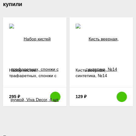
купили
Набор кистей
Кисть веерная,
трафаретных, спонжи с
синтетика, №14
ручкой, Viva Decor, 4 шт.
295
₽
129
₽