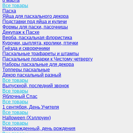
8 марта
Все товары
Пасха
Яйца для пасхального декора
Подставки под яйца и куличи
Формы для пасхи, пасочницы
Декупаж к Пасхе
Верба, пасхальная флористика
Курочки, цыплята, кролики, птички
Гнёзда и скворечники
Пасхальные трафареты и штампы
Пасхальные подарки к Чистому четвергу
Наборы пасхальные для декора
Топперы пасхальные
Декор пасхальный разный
Все товары
Выпускной, последний звонок
Все товары
Яблочный Спас
Все товары
1 сентября, День Учителя
Все товары
Halloween (Хэллоуин)
Все товары
Новорожденный, день рождения