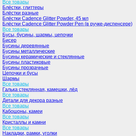
Все товары
Блёстки, глиттеры
Блёстки разные
Блёстки Cadence Glitter Powder, 45 мл
Блёстки Cadence Glitter Powder Pen (в ручке-диспенсере)
Все товары
Бусы, бусины, шармы, цепочки
Бисер
Бусины деревянные
Бусины металлические
Бусины керамические и стеклянные
Бусины пластиковые
Бусины прозрачные
Цепочки и бусы
Шармы
Все товары
Галька стеклянная, камешки, лёд
Все товары
Детали для декора разные
Все товары
Кабошоны, камеи
Все товары
Кристаллы и камни
Все товары
Накладки, рамки, уголки