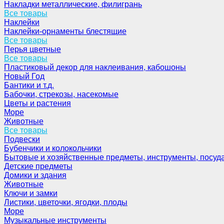
Накладки металлические, филигрань
Все товары
Наклейки
Наклейки-орнаменты блестящие
Все товары
Перья цветные
Все товары
Пластиковый декор для наклеивания, кабошоны
Новый Год
Бантики и т.д.
Бабочки, стрекозы, насекомые
Цветы и растения
Море
Животные
Все товары
Подвески
Бубенчики и колокольчики
Бытовые и хозяйственные предметы, инструменты, посуд
Детские предметы
Домики и здания
Животные
Ключи и замки
Листики, цветочки, ягодки, плоды
Море
Музыкальные инструменты