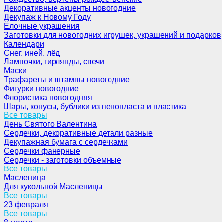
Декоративные акценты новогодние
Декупаж к Новому Году
Ёлочные украшения
Заготовки для новогодних игрушек, украшений и подарков
Календари
Снег, иней, лёд
Лампочки, гирлянды, свечи
Маски
Трафареты и штампы новогодние
Фигурки новогодние
Флористика новогодняя
Шары, конусы, бублики из пенопласта и пластика
Все товары
День Святого Валентина
Сердечки, декоративные детали разные
Декупажная бумага с сердечками
Сердечки фанерные
Сердечки - заготовки объемные
Все товары
Масленица
Для кукольной Масленицы
Все товары
23 февраля
Все товары