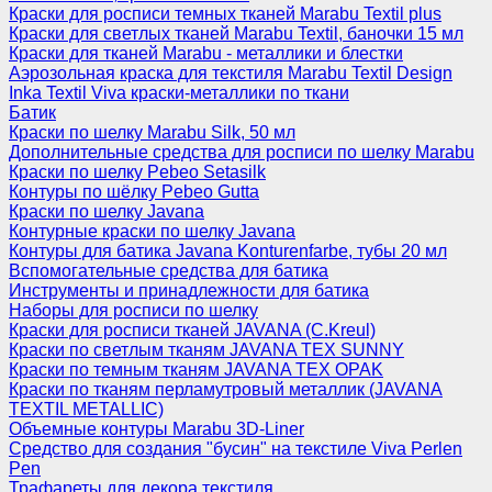
Краски для росписи темных тканей Marabu Textil plus
Краски для светлых тканей Marabu Textil, баночки 15 мл
Краски для тканей Marabu - металлики и блестки
Аэрозольная краска для текстиля Marabu Textil Design
Inka Textil Viva краски-металлики по ткани
Батик
Краски по шелку Marabu Silk, 50 мл
Дополнительные средства для росписи по шелку Marabu
Краски по шелку Pebeo Setasilk
Контуры по шёлку Pebeo Gutta
Краски по шелку Javana
Контурные краски по шелку Javana
Контуры для батика Javana Konturenfarbe, тубы 20 мл
Вспомогательные средства для батика
Инструменты и принадлежности для батика
Наборы для росписи по шелку
Краски для росписи тканей JAVANA (C.Kreul)
Краски по светлым тканям JAVANA TEX SUNNY
Краски по темным тканям JAVANA TEX OPAK
Краски по тканям перламутровый металлик (JAVANA
TEXTIL METALLIC)
Объемные контуры Marabu 3D-Liner
Средство для создания "бусин" на текстиле Viva Perlen
Pen
Трафареты для декора текстиля