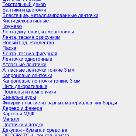
Текстильный декор
Бантики и цветочки
Блестящие, металлизированные ленточки
Кисти декоративные
Кружево
Лента джутовая, из мешковины
Лента, тесьма с рисунком
Новый Год, Рождество
Пасха
Лента, тесьма фигурная
Ленточки однотонные
Атласные ленточки
Атласные ленточки тонкие 3 мм
Капроновые ленточки
Капроновые ленточки тонкие 3 мм
Нити декоративные
Помпоны и помпончики
Синель-шнуры
Фигурки плоские из разных материалов, чипборды
Дерево и фанера
Картон и МДФ
Металл
Цветочки и ягодки
Декупаж - бумага и средства
DECOPATCH - тонкая бумага