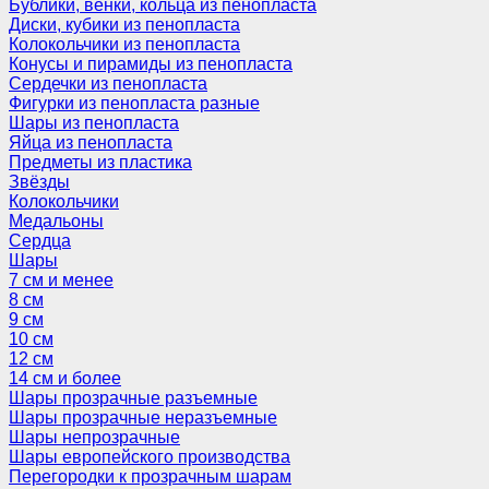
Бублики, венки, кольца из пенопласта
Диски, кубики из пенопласта
Колокольчики из пенопласта
Конусы и пирамиды из пенопласта
Сердечки из пенопласта
Фигурки из пенопласта разные
Шары из пенопласта
Яйца из пенопласта
Предметы из пластика
Звёзды
Колокольчики
Медальоны
Сердца
Шары
7 см и менее
8 см
9 см
10 см
12 см
14 см и более
Шары прозрачные разъемные
Шары прозрачные неразъемные
Шары непрозрачные
Шары европейского производства
Перегородки к прозрачным шарам