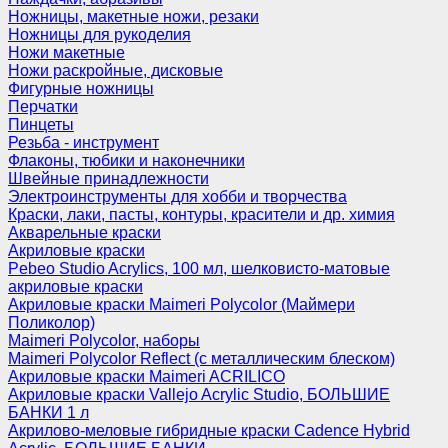
Ножницы, макетные ножи, резаки
Ножницы для рукоделия
Ножи макетные
Ножи раскройные, дисковые
Фигурные ножницы
Перчатки
Пинцеты
Резьба - инструмент
Флаконы, тюбики и наконечники
Швейные принадлежности
Электроинструменты для хобби и творчества
Краски, лаки, пасты, контуры, красители и др. химия
Акварельные краски
Акриловые краски
Pebeo Studio Acrylics, 100 мл, шелковисто-матовые
акриловые краски
Акриловые краски Maimeri Polycolor (Маймери
Поликолор)
Maimeri Polycolor, наборы
Maimeri Polycolor Reflect (с металлическим блеском)
Акриловые краски Maimeri ACRILICO
Акриловые краски Vallejo Acrylic Studio, БОЛЬШИЕ
БАНКИ 1 л
Акрилово-меловые гибридные краски Cadence Hybrid