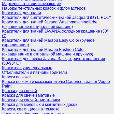
Маркеры по ткани исчезающие
Наборы текстильных красок и фломастеров
Красители для ткани
Красители для синтетических тканей Jacquard iDYE POLY
Красители для тканей Javana Waschmaschinefarbe
(окрашивание в стиральной машине)
Красители для тканей JAVANA, холодное крашение (30°
С)
Красители для тканей Marabu Easy Color (ручное
окрашивание)
Красители для тканей Marabu Fashion Color
(окрашивание в стиральной машине и вручную)
Красители для шелка Javana Batik, горячего крашения
(50-95° С)
Красители универсальные
Отбеливатели и пятновыводители
Краски по коже
Краски по коже и кожзаменителю Cadence Leather Vogue
Paint
Краски для свечей
Краски для свечей матовые
Краски для свечей - металлики
Краски для меловых и магнитных досок
Краски, светящиеся в темноте
Лаки, воск, финишные покрытия