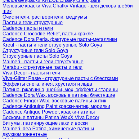
Меловые краски KREUL Chalky chalk paint
Меловые краски Viva Chalky Vintage - для декора шебби
шик
Очистители, растворители, медиумы
Пасты и гели структурные
Cadence пасты и гели
Cadence Crocodile Relief, пасты-кракле
Cadence Dora Perla, фактурные пасты-металлики
Kreul - пасты и гели структурные Solo Goya
Структурные гели Solo Goya
Структурные пасты Solo Goya
Maimeri - пасты и гели структурные
Marabu - структурные пасты и гели
Viva Decor - пасты и гели
Viva-Glitter Paste - структурные пасты с блестками
Эффекты снега, инея, хрусталя и льда
Патина, ржавчина, шебби, мох, эффекты старины
Cadence Dora Wax, восковые патины блестящие
Cadence Finger Wax, восковые патины антик
Сadence Antiquing Paint краски-антик, морилки
Cadence Antique Powder, краски-патины
Восковые патины Patina WaxX Viva Decor
Битумы, патинирующие лаки и воски
Maimeri Idea Patina, химические патины
двухкомпонентные