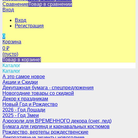
Сравнение
Товар в сравнении
Вход
Вход
Регистрация
0
Корзина
0
₽
(пусто)
Товар в корзине!
Каталог
Каталог
А это самое новое
Акции и Скидки
Декупажная бумага - спецпредложения
Новогодние товары со скидкой
Декор к праздникам
Новый Год и Рождество
2026 - Год Лошади
2025 - Год Змеи
Аэрозоли для ВРЕМЕННОГО декора (снег, лед)
Бумага для гирлянд и карнавальных костюмов
Рождество, вертепы рождественские
Декоративные акценты новогодние