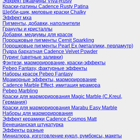
Эффект ржавчины Viva-Rusty
Краски-патины Cadence Rusty Patina
Шебби-шик, меловые краски Chalky
Эффект мха
Пигменты, добавки, наполнители
Гранулы и кристаллы
Добавки, медиумы для красок
Порошковые пигменты Cernit Sparkling
Порошковые пигменты Pearl Ex (металлики, перламутр)
Пудра бархатная Cadence Velvet Powder
Пуринг (цветные заливки)
Фэнтези, марморирование, краски-эффекты
Pebeo Fantasy, фактурные эффекты
Наборы красок Pebeo Fantasy
Мраморные эффекты, марморирование
Cadence Marble Effect, имитация мрамора
Pebeo Marbling
Краски для марморирования Magic Marble (C.Kreul,
Германия)
Краски для марморирования Marabu Easy Marble
Наборы для марморирования
Эффект керамики Cadence Cosmos Matt
Венецианская штукатурка
Эффекты разные
Миниатюра, изготовление кукол, румбоксы, макеты