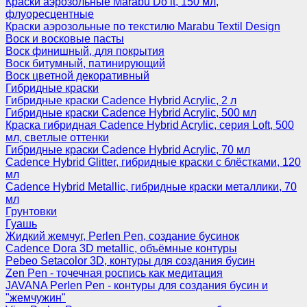
Краски аэрозольные Marabu Do it, 150 мл,
флуоресцентные
Краски аэрозольные по текстилю Marabu Textil Design
Воск и восковые пасты
Воск финишный, для покрытия
Воск битумный, патинирующий
Воск цветной декоративный
Гибридные краски
Гибридные краски Cadence Hybrid Acrylic, 2 л
Гибридные краски Cadence Hybrid Acrylic, 500 мл
Краска гибридная Cadence Hybrid Acrylic, серия Loft, 500
мл, светлые оттенки
Гибридные краски Cadence Hybrid Acrylic, 70 мл
Cadence Hybrid Glitter, гибридные краски с блёстками, 120
мл
Cadence Hybrid Metallic, гибридные краски металлики, 70
мл
Грунтовки
Гуашь
Жидкий жемчуг, Perlen Pen, создание бусинок
Cadence Dora 3D metallic, объёмные контуры
Pebeo Setacolor 3D, контуры для создания бусин
Zen Pen - точечная роспись как медитация
JAVANA Perlen Pen - контуры для создания бусин и
"жемчужин"