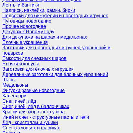
Ленты и бантики
Надписи, наклейки, рамки, бирки
Подвески для бижутерии и новогодних игрушек
Пуговицы новогодние
Прочее новогоднее
Декупаж к Новому Году
Для декупажа на шарах и медальонах
Ёлочные украшения
Заготовки для новогодних игрушек, украшений и
подарков
Емкости для снежных шаров
Ёлочки и конусы
Заготовки для ёлочных игрушек
Деревянные заготовки для ёлочных украшений
Шары
Медальоны
Фигурки разные новогодние
Календари
Снег, иней, лёд
Снег, иней, лёд в баллончиках
Краски для морозного узора
Иней и снег - структурные пасты и гели
Лёд - кристаллы и кубики
Снег в хлопьях и шариках