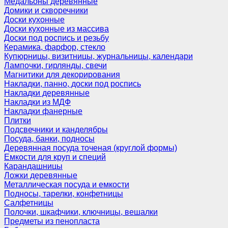
Медальоны деревянные
Домики и скворечники
Доски кухонные
Доски кухонные из массива
Доски под роспись и резьбу
Керамика, фарфор, стекло
Купюрницы, визитницы, журнальницы, календари
Лампочки, гирлянды, свечи
Магнитики для декорирования
Накладки, панно, доски под роспись
Накладки деревянные
Накладки из МДФ
Накладки фанерные
Плитки
Подсвечники и канделябры
Посуда, банки, подносы
Деревянная посуда точеная (круглой формы)
Емкости для круп и специй
Карандашницы
Ложки деревянные
Металлическая посуда и емкости
Подносы, тарелки, конфетницы
Салфетницы
Полочки, шкафчики, ключницы, вешалки
Предметы из пенопласта