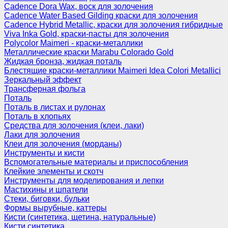
Cadence Dora Wax, воск для золочения
Cadence Water Based Gilding краски для золочения
Cadence Hybrid Metallic, краски для золочения гибридные
Viva Inka Gold, краски-пасты для золочения
Polycolor Maimeri - краски-металлики
Металлические краски Marabu Colorado Gold
Жидкая бронза, жидкая поталь
Блестящие краски-металлики Maimeri Idea Colori Metallici
Зеркальный эффект
Трансферная фольга
Поталь
Поталь в листах и рулонах
Поталь в хлопьях
Средства для золочения (клеи, лаки)
Лаки для золочения
Клеи для золочения (морданы)
Инструменты и кисти
Вспомогательные материалы и приспособления
Клейкие элементы и скотч
Инструменты для моделирования и лепки
Мастихины и шпатели
Стеки, биговки, бульки
Формы вырубные, каттеры
Кисти (синтетика, щетина, натуральные)
Кисти синтетика