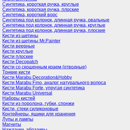
Синтетика, короткая ручка, круглые
Синтетика, короткая ручка, плоские
Синтетика, короткий ворс
Синтетика под колонок, длинная ручка, овальные
Синтетика под колонок, длинная ручка, круглые
Синтетика под колонок, длинная ручка, плоские
Кисти из щетины
Кисти из щетины Mr.Painter
Кисти веерные
Кисти круглые
Кисти плоские
Кисти Decopatch
Кисти со скошенным краем (отводные)
Тонкие кисти
Кисти Marabu Decoration&Hobby
Кисти Marabu Fino, аналог натурального волоса
Кисти Marabu Forte, упругая синтетика
Кисти Marabu Universal
Наборы кистей
Кисти из поролона, губки, спонжи
Кисти, стеки силиконовые
Контейнеры, ящики для хранения
Лупы и лампы
Магниты
Наждачки, абразивы