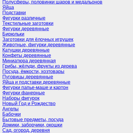
Полусферы, половинки шаров и медальонов
Яйца
Подставки
Фигурки различные
Текстильные заготовки
Фигурки деревянные
Бирюльки
Заготовки для ёлочных игрушек
Животные, фигурки деревянные
Катушки деревянные
Конфеты деревянные
Миниатюра деревянная
Грибы, жёлуди, фрукты из дерева
Посуда, ёмкости, хозтовары
Пуговицы деревянные
Яйца и подставки деревянные
Фигурки папье-маше и картон
Фигурки фанерные
Наборы фигурок
Новый Год и Рождество
Ангелы
Бабочки
Бытовые предметы, посуда
Домики, заборчики, окошки
Сад, огород, деревня