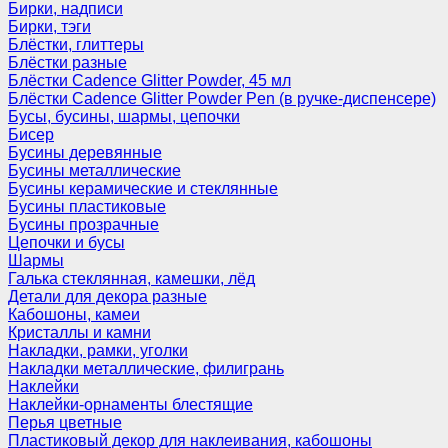
Бирки, надписи
Бирки, тэги
Блёстки, глиттеры
Блёстки разные
Блёстки Cadence Glitter Powder, 45 мл
Блёстки Cadence Glitter Powder Pen (в ручке-диспенсере)
Бусы, бусины, шармы, цепочки
Бисер
Бусины деревянные
Бусины металлические
Бусины керамические и стеклянные
Бусины пластиковые
Бусины прозрачные
Цепочки и бусы
Шармы
Галька стеклянная, камешки, лёд
Детали для декора разные
Кабошоны, камеи
Кристаллы и камни
Накладки, рамки, уголки
Накладки металлические, филигрань
Наклейки
Наклейки-орнаменты блестящие
Перья цветные
Пластиковый декор для наклеивания, кабошоны