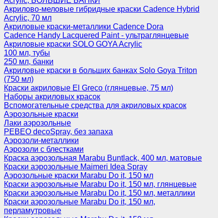
Acrylic, БОЛЬШИЕ БАНКИ
Акрилово-меловые гибридные краски Cadence Hybrid
Acrylic, 70 мл
Акриловые краски-металлики Cadence Dora
Cadence Handy Lacquered Paint - ультраглянцевые
Акриловые краски SOLO GOYA Acrylic
100 мл, тубы
250 мл, банки
Акриловые краски в больших банках Solo Goya Triton
(750 мл)
Краски акриловые El Greco (глянцевые, 75 мл)
Наборы акриловых красок
Вспомогательные средства для акриловых красок
Аэрозольные краски
Лаки аэрозольные
PEBEO decoSpray, без запаха
Аэрозоли-металлики
Аэрозоли с блестками
Краска аэрозольная Marabu Buntlack, 400 мл, матовые
Краски аэрозольные Maimeri Idea Spray
Аэрозольные краски Marabu Do it, 150 мл
Краски аэрозольные Marabu Do it, 150 мл, глянцевые
Краски аэрозольные Marabu Do it, 150 мл, металлики
Краски аэрозольные Marabu Do it, 150 мл,
перламутровые