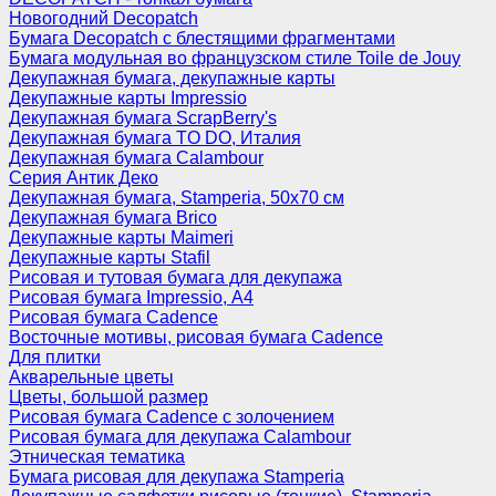
Новогодний Decopatch
Бумага Decopatch с блестящими фрагментами
Бумага модульная во французском стиле Toile de Jouy
Декупажная бумага, декупажные карты
Декупажные карты Impressio
Декупажная бумага ScrapBerry's
Декупажная бумага TO DO, Италия
Декупажная бумага Calambour
Серия Антик Деко
Декупажная бумага, Stamperia, 50х70 см
Декупажная бумага Brico
Декупажные карты Maimeri
Декупажные карты Stafil
Рисовая и тутовая бумага для декупажа
Рисовая бумага Impressio, А4
Рисовая бумага Cadence
Восточные мотивы, рисовая бумага Cadence
Для плитки
Акварельные цветы
Цветы, большой размер
Рисовая бумага Cadence c золочением
Рисовая бумага для декупажа Calambour
Этническая тематика
Бумага рисовая для декупажа Stamperia