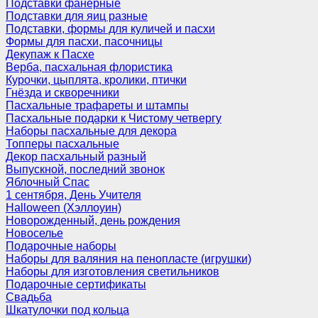
Подставки фанерные
Подставки для яиц разные
Подставки, формы для куличей и пасхи
Формы для пасхи, пасочницы
Декупаж к Пасхе
Верба, пасхальная флористика
Курочки, цыплята, кролики, птички
Гнёзда и скворечники
Пасхальные трафареты и штампы
Пасхальные подарки к Чистому четвергу
Наборы пасхальные для декора
Топперы пасхальные
Декор пасхальный разный
Выпускной, последний звонок
Яблочный Спас
1 сентября, День Учителя
Halloween (Хэллоуин)
Новорожденный, день рождения
Новоселье
Подарочные наборы
Наборы для валяния на пенопласте (игрушки)
Наборы для изготовления светильников
Подарочные сертификаты
Свадьба
Шкатулочки под кольца