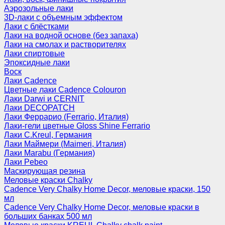
Аэрозольные лаки
3D-лаки с объемным эффектом
Лаки с блёстками
Лаки на водной основе (без запаха)
Лаки на смолах и растворителях
Лаки спиртовые
Эпоксидные лаки
Воск
Лаки Cadence
Цветные лаки Cadence Colouron
Лаки Darwi и CERNIT
Лаки DECOPATCH
Лаки Феррарио (Ferrario, Италия)
Лаки-гели цветные Gloss Shine Ferrario
Лаки C.Kreul, Германия
Лаки Маймери (Maimeri, Италия)
Лаки Marabu (Германия)
Лаки Pebeo
Маскирующая резина
Меловые краски Chalky
Cadence Very Chalky Home Decor, меловые краски, 150
мл
Cadence Very Chalky Home Decor, меловые краски в
больших банках 500 мл