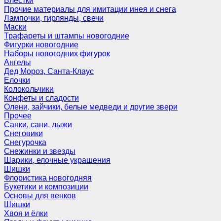
Блёстки
Прочие материалы для имитации инея и снега
Лампочки, гирлянды, свечи
Маски
Трафареты и штампы новогодние
Фигурки новогодние
Наборы новогодних фигурок
Ангелы
Дед Мороз, Санта-Клаус
Елочки
Колокольчики
Конфеты и сладости
Олени, зайчики, белые медведи и другие звери
Прочее
Санки, сани, лыжи
Снеговики
Снегурочка
Снежинки и звезды
Шарики, елочные украшения
Шишки
Флористика новогодняя
Букетики и композиции
Основы для венков
Шишки
Хвоя и ёлки