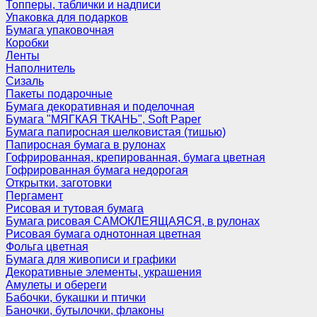
Топперы, таблички и надписи
Упаковка для подарков
Бумага упаковочная
Коробки
Ленты
Наполнитель
Сизаль
Пакеты подарочные
Бумага декоративная и поделочная
Бумага "МЯГКАЯ ТКАНЬ", Soft Paper
Бумага папиросная шелковистая (тишью)
Папиросная бумага в рулонах
Гофрированная, крепированная, бумага цветная
Гофрированная бумага недорогая
Открытки, заготовки
Пергамент
Рисовая и тутовая бумага
Бумага рисовая САМОКЛЕЯЩАЯСЯ, в рулонах
Рисовая бумага однотонная цветная
Фольга цветная
Бумага для живописи и графики
Декоративные элементы, украшения
Амулеты и обереги
Бабочки, букашки и птички
Баночки, бутылочки, флаконы