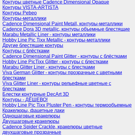
Контуры цветные Cadence Dimensional Opaque
Контуры VISTA-ARTISTA
Контуры Pebeo
Контуры-металлики
Cadence Dimensional Paint Metall, контуры-металлики
Cadence Dora 3D metallic, контуры объемные блестящие
Marabu Metallic Liner - контуры металлики
Hobby Line Pic Tixx Metallic - контуры-металлики
Другие блестящие контуры
Контуры с блёстками
Cadence Dimensional Paint Glitter - контуры с блёстками
Hobby Line PicTixx Glitter - контуры с блестками
Marabu Glitter Liner - контуры с блестками
Viva German Glitter - контуры прозрачные с цветными
блестками
Viva Glitter Liner - контуры рельефные цветные с
блестками
Блестки контурные DecArt 3D
Контуры - ДЁШЕВО!
Hobby Line Pic Tixx Pluster Pen - контуры термообъемные
Кракелюры, фацетные лаки
Одношаговые кракелюры
Двухшаговые кракелюры
Cadence Spider Crackle, кракелюры цветные
двухшаговые прозрачные