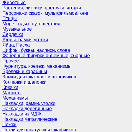
Животные
Растения, листики, цветочки, ягодки
Персонажи сказок, мультфильмов, книг
Птицы
Море, отдых, путешествия
Музыкальное
Сердечки
Узоры, рамки, уголки
Яйца, Пасха
Цифры, буквы, надписи, слова
Фанерные фигурки объемные, сборные
Прочее
Фурнитура, крепеж, механизмы
Брелоки и карабины
Замки для шкатулок и шкафчиков
Колпачки и шапочки
Крючки
Магниты
Механизмы
Накладки, рамки, уголки
Накладки деревянные
Накладки из МДФ
Накладки металлические
Ножки
Петли для шкатулок и шкафчиков