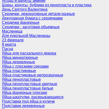
Ягоды и фрукты зимние
Шары, конусы, бублики из пенопласта и пластика
День Святого Валентина
Сердечки, декоративные детали разные
Декупажная бумага с сердечками
Сердечки фанерные
Сердечки - заготовки объемные
Масленица
Для кукольной Масленицы
23 февраля
8 марта
Пасха
Яйца для пасхального декора
Яйца миниатюрные
Яйца деревянные
Яйца с плоскими срезами
Яйца пластиковые
Яйца пластиковые непрозрачные
Яйца пенопластовые
Яйца пенопластовые цветные
Яйца пенопластовые белые
Яйца фанерные плоские
Яйца-шкатулки, раскрывающиеся
Подставки под яйца и куличи
Подставки деревянные