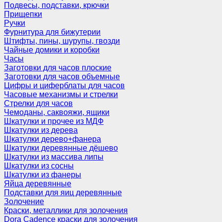
Подвесы, подставки, крючки
Прищепки
Ручки
Фурнитура для бижутерии
Штифты, пины, шурупы, гвозди
Чайные домики и коробки
Часы
Заготовки для часов плоские
Заготовки для часов объемные
Цифры и циферблаты для часов
Часовые механизмы и стрелки
Стрелки для часов
Чемоданы, саквояжи, ящики
Шкатулки и прочее из МДФ
Шкатулки из дерева
Шкатулки дерево+фанера
Шкатулки деревянные дёшево
Шкатулки из массива липы
Шкатулки из сосны
Шкатулки из фанеры
Яйца деревянные
Подставки для яиц деревянные
Золочение
Краски, металлики для золочения
Dora Cadence краски для золочения