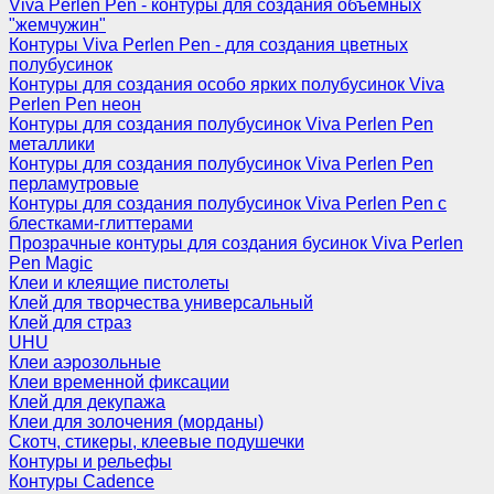
Viva Perlen Pen - контуры для создания объемных
"жемчужин"
Контуры Viva Perlen Pen - для создания цветных
полубусинок
Контуры для создания особо ярких полубусинок Viva
Perlen Pen неон
Контуры для создания полубусинок Viva Perlen Pen
металлики
Контуры для создания полубусинок Viva Perlen Pen
перламутровые
Контуры для создания полубусинок Viva Perlen Pen с
блестками-глиттерами
Прозрачные контуры для создания бусинок Viva Perlen
Pen Magic
Клеи и клеящие пистолеты
Клей для творчества универсальный
Клей для страз
UHU
Клеи аэрозольные
Клеи временной фиксации
Клей для декупажа
Клеи для золочения (морданы)
Скотч, стикеры, клеевые подушечки
Контуры и рельефы
Контуры Cadence