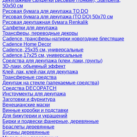
Декупажные салфетки рисовые (тонкие), Stamperia,
50х50 см
Рисовая бумага для декупажа TO DO
Рисовая бумага для декупажа (TO DO) 50х70 см
Рисовая декупажная бумага Renkalik
Салфетки для декупажа
Трансферы, переводные декоры
Cadence, трансферы-натирки новогодние блестящие
Cadence Home Decor
Cadence, 25х35 см, универсальные
Cadence,17х25 см, универсальные
Средства для декупажа (клеи, лаки, грунты)
3D-лаки, объемный эффект
Клей, лак, клей-лак для декупажа
Трансферные средства
Декупаж на стекле (запекаемые средства)
Средства DECOPATCH
Инструменты для декупажа
Заготовки и фурнитура
Венецианские маски
Винные коробки и подставки
Для бижутерии и украшений
Бирки и подвески фанерные, деревянные
Браслеты деревянные
Бусины деревянные