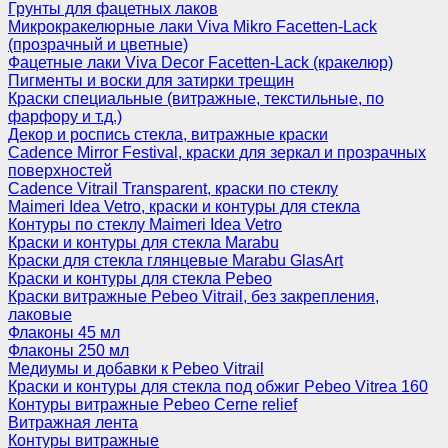
Грунты для фацетных лаков
Микрокракелюрные лаки Viva Mikro Facetten-Lack
(прозрачный и цветные)
Фацетные лаки Viva Decor Facetten-Lack (кракелюр)
Пигменты и воски для затирки трещин
Краски специальные (витражные, текстильные, по
фарфору и т.д.)
Декор и роспись стекла, витражные краски
Cadence Mirror Festival, краски для зеркал и прозрачных
поверхностей
Cadence Vitrail Transparent, краски по стеклу
Maimeri Idea Vetro, краски и контуры для стекла
Контуры по стеклу Maimeri Idea Vetro
Краски и контуры для стекла Marabu
Краски для стекла глянцевые Marabu GlasArt
Краски и контуры для стекла Pebeo
Краски витражные Pebeo Vitrail, без закрепления,
лаковые
Флаконы 45 мл
Флаконы 250 мл
Медиумы и добавки к Pebeo Vitrail
Краски и контуры для стекла под обжиг Pebeo Vitrea 160
Контуры витражные Pebeo Cerne relief
Витражная лента
Контуры витражные