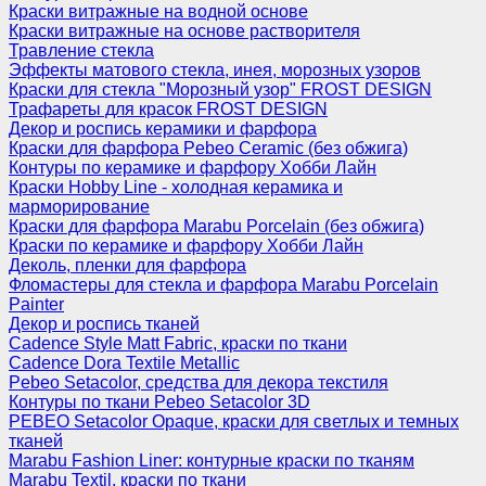
Краски витражные на водной основе
Краски витражные на основе растворителя
Травление стекла
Эффекты матового стекла, инея, морозных узоров
Краски для стекла "Морозный узор" FROST DESIGN
Трафареты для красок FROST DESIGN
Декор и роспись керамики и фарфора
Краски для фарфора Pebeo Ceramic (без обжига)
Контуры по керамике и фарфору Хобби Лайн
Краски Hobby Line - холодная керамика и
марморирование
Краски для фарфора Marabu Porcelain (без обжига)
Краски по керамике и фарфору Хобби Лайн
Деколь, пленки для фарфора
Фломастеры для стекла и фарфора Marabu Porcelain
Painter
Декор и роспись тканей
Cadence Style Matt Fabric, краски по ткани
Cadence Dora Textile Metallic
Pebeo Setacolor, средства для декора текстиля
Контуры по ткани Pebeo Setacolor 3D
PEBEO Setacolor Opaque, краски для светлых и темных
тканей
Marabu Fashion Liner: контурные краски по тканям
Marabu Textil, краски по ткани