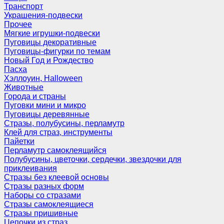
Транспорт
Украшения-подвески
Прочее
Мягкие игрушки-подвески
Пуговицы декоративные
Пуговицы-фигурки по темам
Новый Год и Рождество
Пасха
Хэллоуин, Halloween
Животные
Города и страны
Пуговки мини и микро
Пуговицы деревянные
Стразы, полубусины, перламутр
Клей для страз, инструменты
Пайетки
Перламутр самоклеящийся
Полубусины, цветочки, сердечки, звездочки для
приклеивания
Стразы без клеевой основы
Стразы разных форм
Наборы со стразами
Стразы самоклеящиеся
Стразы пришивные
Цепочки из страз