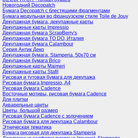
Новогодний Decopatch
Бумага Decopatch с блестящими фрагментами
Бумага модульная во французском стиле Toile de Jouy
Декупажная бумага, декупажные карты
Декупажные карты Impressio
Декупажная бумага ScrapBerry's
Декупажная бумага TO DO, Италия
Декупажная бумага Calambour
Серия Антик Деко
Декупажная бумага, Stamperia, 50х70 см
Декупажная бумага Brico
Декупажные карты Maimeri
Декупажные карты Stafil
Рисовая и тутовая бумага для декупажа
Рисовая бумага Impressio, А4
Рисовая бумага Cadence
Восточные мотивы, рисовая бумага Cadence
Для плитки
Акварельные цветы
Цветы, большой размер
Рисовая бумага Cadence c золочением
Рисовая бумага для декупажа Calambour
Этническая тематика
Бумага рисовая для декупажа Stamperia