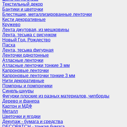
Текстильный декор
Бантики и цветочки
Блестящие, металлизированные ленточки
Кисти декоративные
Кружево
Лента джутовая, из мешковины
Лента, тесьма с рисунком
Новый Год, Рождество
Пасха
Лента, тесьма фигурная
Ленточки однотонные
Атласные ленточки
Атласные ленточки тонкие 3 мм
Капроновые ленточки
Капроновые ленточки тонкие 3 мм
Нити декоративные
Помпоны и помпончики
Синель-шнуры
Фигурки плоские из разных материалов, чипборды
Дерево и фанера
Картон и МДФ
Металл
Цветочки и ягодки
Декупаж - бумага и средства
DECOPATCH - тонкая бумага