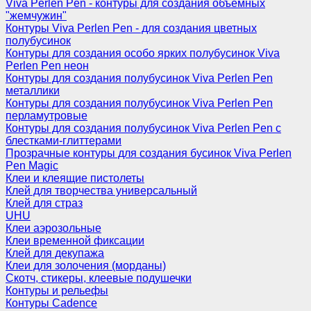
Viva Perlen Pen - контуры для создания объемных
"жемчужин"
Контуры Viva Perlen Pen - для создания цветных
полубусинок
Контуры для создания особо ярких полубусинок Viva
Perlen Pen неон
Контуры для создания полубусинок Viva Perlen Pen
металлики
Контуры для создания полубусинок Viva Perlen Pen
перламутровые
Контуры для создания полубусинок Viva Perlen Pen с
блестками-глиттерами
Прозрачные контуры для создания бусинок Viva Perlen
Pen Magic
Клеи и клеящие пистолеты
Клей для творчества универсальный
Клей для страз
UHU
Клеи аэрозольные
Клеи временной фиксации
Клей для декупажа
Клеи для золочения (морданы)
Скотч, стикеры, клеевые подушечки
Контуры и рельефы
Контуры Cadence