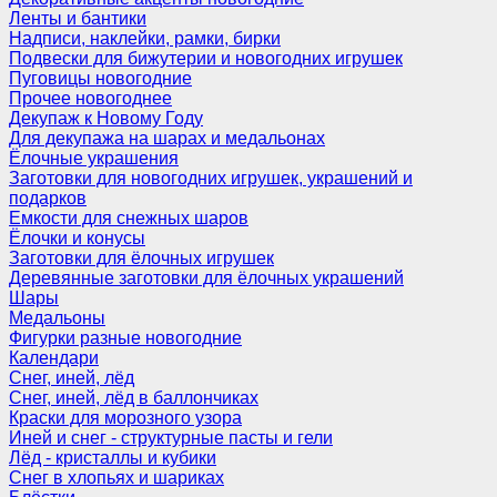
Ленты и бантики
Надписи, наклейки, рамки, бирки
Подвески для бижутерии и новогодних игрушек
Пуговицы новогодние
Прочее новогоднее
Декупаж к Новому Году
Для декупажа на шарах и медальонах
Ёлочные украшения
Заготовки для новогодних игрушек, украшений и
подарков
Емкости для снежных шаров
Ёлочки и конусы
Заготовки для ёлочных игрушек
Деревянные заготовки для ёлочных украшений
Шары
Медальоны
Фигурки разные новогодние
Календари
Снег, иней, лёд
Снег, иней, лёд в баллончиках
Краски для морозного узора
Иней и снег - структурные пасты и гели
Лёд - кристаллы и кубики
Снег в хлопьях и шариках