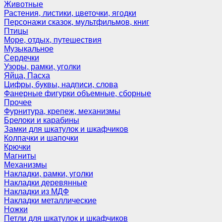
Животные
Растения, листики, цветочки, ягодки
Персонажи сказок, мультфильмов, книг
Птицы
Море, отдых, путешествия
Музыкальное
Сердечки
Узоры, рамки, уголки
Яйца, Пасха
Цифры, буквы, надписи, слова
Фанерные фигурки объемные, сборные
Прочее
Фурнитура, крепеж, механизмы
Брелоки и карабины
Замки для шкатулок и шкафчиков
Колпачки и шапочки
Крючки
Магниты
Механизмы
Накладки, рамки, уголки
Накладки деревянные
Накладки из МДФ
Накладки металлические
Ножки
Петли для шкатулок и шкафчиков