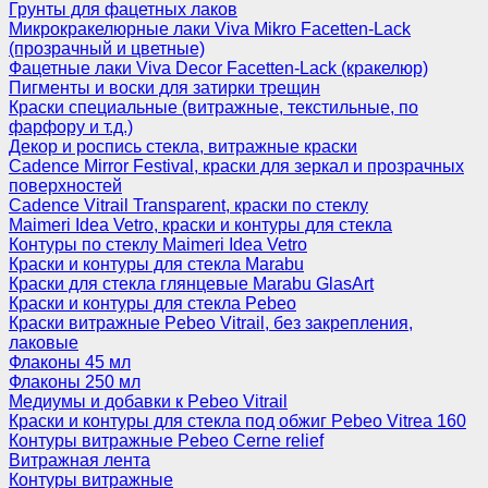
Грунты для фацетных лаков
Микрокракелюрные лаки Viva Mikro Facetten-Lack
(прозрачный и цветные)
Фацетные лаки Viva Decor Facetten-Lack (кракелюр)
Пигменты и воски для затирки трещин
Краски специальные (витражные, текстильные, по
фарфору и т.д.)
Декор и роспись стекла, витражные краски
Cadence Mirror Festival, краски для зеркал и прозрачных
поверхностей
Cadence Vitrail Transparent, краски по стеклу
Maimeri Idea Vetro, краски и контуры для стекла
Контуры по стеклу Maimeri Idea Vetro
Краски и контуры для стекла Marabu
Краски для стекла глянцевые Marabu GlasArt
Краски и контуры для стекла Pebeo
Краски витражные Pebeo Vitrail, без закрепления,
лаковые
Флаконы 45 мл
Флаконы 250 мл
Медиумы и добавки к Pebeo Vitrail
Краски и контуры для стекла под обжиг Pebeo Vitrea 160
Контуры витражные Pebeo Cerne relief
Витражная лента
Контуры витражные