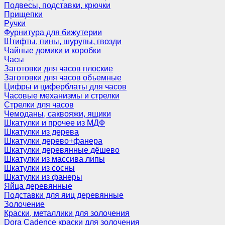
Подвесы, подставки, крючки
Прищепки
Ручки
Фурнитура для бижутерии
Штифты, пины, шурупы, гвозди
Чайные домики и коробки
Часы
Заготовки для часов плоские
Заготовки для часов объемные
Цифры и циферблаты для часов
Часовые механизмы и стрелки
Стрелки для часов
Чемоданы, саквояжи, ящики
Шкатулки и прочее из МДФ
Шкатулки из дерева
Шкатулки дерево+фанера
Шкатулки деревянные дёшево
Шкатулки из массива липы
Шкатулки из сосны
Шкатулки из фанеры
Яйца деревянные
Подставки для яиц деревянные
Золочение
Краски, металлики для золочения
Dora Cadence краски для золочения