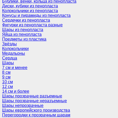
Бублики, венки, кольца из пенопласта
Диски, кубики из пенопласта
Колокольчики из пенопласта
Конусы и пирамиды из пенопласта
Сердечки из пенопласта
Фигурки из пенопласта разные
Шары из пенопласта
Яйца из пенопласта
Предметы из пластика
Звёзды
Колокольчики
Медальоны
Сердца
Шары
7 см и менее
8 см
9 см
10 см
12 см
14 см и более
Шары прозрачные разъемные
Шары прозрачные неразъемные
Шары непрозрачные
Шары европейского производства
Перегородки к прозрачным шарам