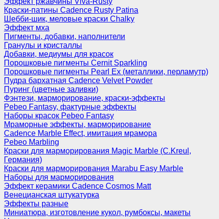
Эффект ржавчины Viva-Rusty
Краски-патины Cadence Rusty Patina
Шебби-шик, меловые краски Chalky
Эффект мха
Пигменты, добавки, наполнители
Гранулы и кристаллы
Добавки, медиумы для красок
Порошковые пигменты Cernit Sparkling
Порошковые пигменты Pearl Ex (металлики, перламутр)
Пудра бархатная Cadence Velvet Powder
Пуринг (цветные заливки)
Фэнтези, марморирование, краски-эффекты
Pebeo Fantasy, фактурные эффекты
Наборы красок Pebeo Fantasy
Мраморные эффекты, марморирование
Cadence Marble Effect, имитация мрамора
Pebeo Marbling
Краски для марморирования Magic Marble (C.Kreul,
Германия)
Краски для марморирования Marabu Easy Marble
Наборы для марморирования
Эффект керамики Cadence Cosmos Matt
Венецианская штукатурка
Эффекты разные
Миниатюра, изготовление кукол, румбоксы, макеты