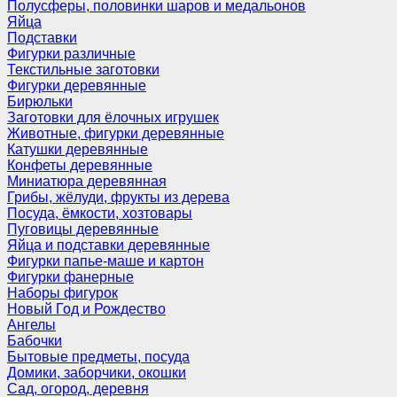
Полусферы, половинки шаров и медальонов
Яйца
Подставки
Фигурки различные
Текстильные заготовки
Фигурки деревянные
Бирюльки
Заготовки для ёлочных игрушек
Животные, фигурки деревянные
Катушки деревянные
Конфеты деревянные
Миниатюра деревянная
Грибы, жёлуди, фрукты из дерева
Посуда, ёмкости, хозтовары
Пуговицы деревянные
Яйца и подставки деревянные
Фигурки папье-маше и картон
Фигурки фанерные
Наборы фигурок
Новый Год и Рождество
Ангелы
Бабочки
Бытовые предметы, посуда
Домики, заборчики, окошки
Сад, огород, деревня