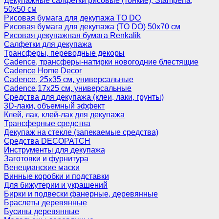
Декупажные салфетки рисовые (тонкие), Stamperia,
50х50 см
Рисовая бумага для декупажа TO DO
Рисовая бумага для декупажа (TO DO) 50х70 см
Рисовая декупажная бумага Renkalik
Салфетки для декупажа
Трансферы, переводные декоры
Cadence, трансферы-натирки новогодние блестящие
Cadence Home Decor
Cadence, 25х35 см, универсальные
Cadence,17х25 см, универсальные
Средства для декупажа (клеи, лаки, грунты)
3D-лаки, объемный эффект
Клей, лак, клей-лак для декупажа
Трансферные средства
Декупаж на стекле (запекаемые средства)
Средства DECOPATCH
Инструменты для декупажа
Заготовки и фурнитура
Венецианские маски
Винные коробки и подставки
Для бижутерии и украшений
Бирки и подвески фанерные, деревянные
Браслеты деревянные
Бусины деревянные