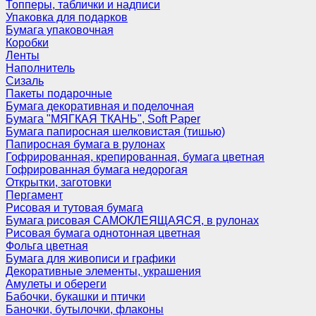
Топперы, таблички и надписи
Упаковка для подарков
Бумага упаковочная
Коробки
Ленты
Наполнитель
Сизаль
Пакеты подарочные
Бумага декоративная и поделочная
Бумага "МЯГКАЯ ТКАНЬ", Soft Paper
Бумага папиросная шелковистая (тишью)
Папиросная бумага в рулонах
Гофрированная, крепированная, бумага цветная
Гофрированная бумага недорогая
Открытки, заготовки
Пергамент
Рисовая и тутовая бумага
Бумага рисовая САМОКЛЕЯЩАЯСЯ, в рулонах
Рисовая бумага однотонная цветная
Фольга цветная
Бумага для живописи и графики
Декоративные элементы, украшения
Амулеты и обереги
Бабочки, букашки и птички
Баночки, бутылочки, флаконы