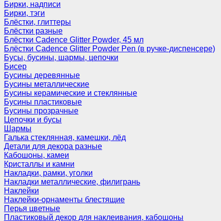
Бирки, надписи
Бирки, тэги
Блёстки, глиттеры
Блёстки разные
Блёстки Cadence Glitter Powder, 45 мл
Блёстки Cadence Glitter Powder Pen (в ручке-диспенсере)
Бусы, бусины, шармы, цепочки
Бисер
Бусины деревянные
Бусины металлические
Бусины керамические и стеклянные
Бусины пластиковые
Бусины прозрачные
Цепочки и бусы
Шармы
Галька стеклянная, камешки, лёд
Детали для декора разные
Кабошоны, камеи
Кристаллы и камни
Накладки, рамки, уголки
Накладки металлические, филигрань
Наклейки
Наклейки-орнаменты блестящие
Перья цветные
Пластиковый декор для наклеивания, кабошоны