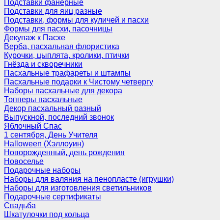
Подставки фанерные
Подставки для яиц разные
Подставки, формы для куличей и пасхи
Формы для пасхи, пасочницы
Декупаж к Пасхе
Верба, пасхальная флористика
Курочки, цыплята, кролики, птички
Гнёзда и скворечники
Пасхальные трафареты и штампы
Пасхальные подарки к Чистому четвергу
Наборы пасхальные для декора
Топперы пасхальные
Декор пасхальный разный
Выпускной, последний звонок
Яблочный Спас
1 сентября, День Учителя
Halloween (Хэллоуин)
Новорожденный, день рождения
Новоселье
Подарочные наборы
Наборы для валяния на пенопласте (игрушки)
Наборы для изготовления светильников
Подарочные сертификаты
Свадьба
Шкатулочки под кольца