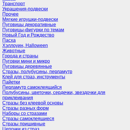
Транспорт
Украшения-подвески
Прочее
Мягкие игрушки-подвески
Пуговицы декоративные
Пуговицы-фигурки по темам
Новый Год и Рождество
Пасха
Хэллоуин, Halloween
Животные
Города и страны
Пуговки мини и микро
Пуговицы деревянные
Стразы, полубусины, перламутр
Клей для страз, инструменты
Пайетки
Перламутр самоклеящийся
Полубусины, цветочки, сердечки, звездочки для
приклеивания
Стразы без клеевой основы
Стразы разных форм
Наборы со стразами
Стразы самоклеящиеся
Стразы пришивные
Цепочки из страз