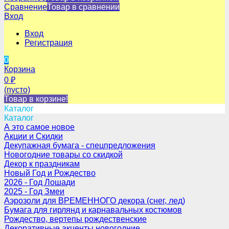
Сравнение
Товар в сравнении
Вход
Вход
Регистрация
0
Корзина
0
₽
(пусто)
Товар в корзине!
Каталог
Каталог
А это самое новое
Акции и Скидки
Декупажная бумага - спецпредложения
Новогодние товары со скидкой
Декор к праздникам
Новый Год и Рождество
2026 - Год Лошади
2025 - Год Змеи
Аэрозоли для ВРЕМЕННОГО декора (снег, лед)
Бумага для гирлянд и карнавальных костюмов
Рождество, вертепы рождественские
Декоративные акценты новогодние