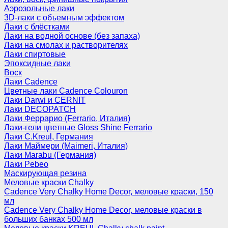
Аэрозольные лаки
3D-лаки с объемным эффектом
Лаки с блёстками
Лаки на водной основе (без запаха)
Лаки на смолах и растворителях
Лаки спиртовые
Эпоксидные лаки
Воск
Лаки Cadence
Цветные лаки Cadence Colouron
Лаки Darwi и CERNIT
Лаки DECOPATCH
Лаки Феррарио (Ferrario, Италия)
Лаки-гели цветные Gloss Shine Ferrario
Лаки C.Kreul, Германия
Лаки Маймери (Maimeri, Италия)
Лаки Marabu (Германия)
Лаки Pebeo
Маскирующая резина
Меловые краски Chalky
Cadence Very Chalky Home Decor, меловые краски, 150
мл
Cadence Very Chalky Home Decor, меловые краски в
больших банках 500 мл