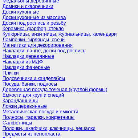
Медальоны деревянные
Домики и скворечники
Доски кухонные
Доски кухонные из массива
Доски под роспись и резьбу
Керамика, фарфор, стекло
Купюрницы, визитницы, журнальницы, календари
Лампочки, гирлянды, свечи
Магнитики для декорирования
Накладки, панно, доски под роспись
Накладки деревянные
Накладки из МДФ
Накладки фанерные
Плитки
Подсвечники и канделябры
Посуда, банки, подносы
Деревянная посуда точеная (круглой формы)
Емкости для круп и специй
Карандашницы
Ложки деревянные
Металлическая посуда и емкости
Подносы, тарелки, конфетницы
Салфетницы
Полочки, шкафчики, ключницы, вешалки
Предметы из пенопласта