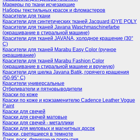
Маркеры по ткани исчезающие
Наборы текстильных красок и фломастеров
Красители для ткани
Красители для синтетических тканей Jacquard iDYE POLY
Красители для тканей Javana Waschmaschinefarbe
(окрашивание в стиральной машине)
Красители для тканей JAVANA, холодное крашение (30°
С)
Красители для тканей Marabu Easy Color (ручное
окрашивание)
Красители для тканей Marabu Fashion Color
(окрашивание в стиральной машине и вручную)
Красители для шелка Javana Batik, горячего крашения
(50-95° С)
Красители универсальные
Отбеливатели и пятновыводители
Краски по коже
Краски по коже и кожзаменителю Cadence Leather Vogue
Paint
Краски для свечей
Краски для свечей матовые
Краски для свечей - металлики
Краски для меловых и магнитных досок
Краски, светящиеся в темноте
Лаки, воск, финишные покрытия