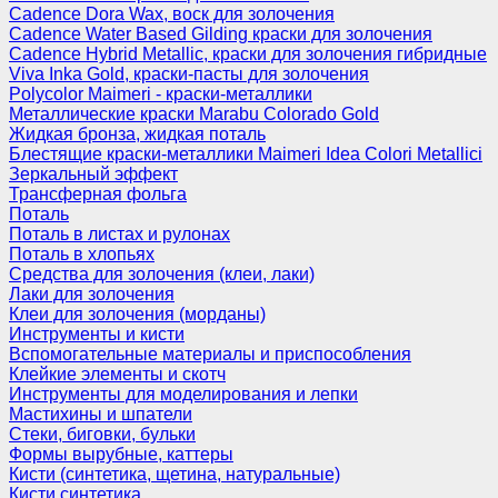
Cadence Dora Wax, воск для золочения
Cadence Water Based Gilding краски для золочения
Cadence Hybrid Metallic, краски для золочения гибридные
Viva Inka Gold, краски-пасты для золочения
Polycolor Maimeri - краски-металлики
Металлические краски Marabu Colorado Gold
Жидкая бронза, жидкая поталь
Блестящие краски-металлики Maimeri Idea Colori Metallici
Зеркальный эффект
Трансферная фольга
Поталь
Поталь в листах и рулонах
Поталь в хлопьях
Средства для золочения (клеи, лаки)
Лаки для золочения
Клеи для золочения (морданы)
Инструменты и кисти
Вспомогательные материалы и приспособления
Клейкие элементы и скотч
Инструменты для моделирования и лепки
Мастихины и шпатели
Стеки, биговки, бульки
Формы вырубные, каттеры
Кисти (синтетика, щетина, натуральные)
Кисти синтетика