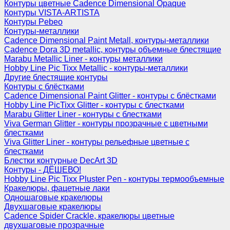
Контуры цветные Cadence Dimensional Opaque
Контуры VISTA-ARTISTA
Контуры Pebeo
Контуры-металлики
Cadence Dimensional Paint Metall, контуры-металлики
Cadence Dora 3D metallic, контуры объемные блестящие
Marabu Metallic Liner - контуры металлики
Hobby Line Pic Tixx Metallic - контуры-металлики
Другие блестящие контуры
Контуры с блёстками
Cadence Dimensional Paint Glitter - контуры с блёстками
Hobby Line PicTixx Glitter - контуры с блестками
Marabu Glitter Liner - контуры с блестками
Viva German Glitter - контуры прозрачные с цветными
блестками
Viva Glitter Liner - контуры рельефные цветные с
блестками
Блестки контурные DecArt 3D
Контуры - ДЁШЕВО!
Hobby Line Pic Tixx Pluster Pen - контуры термообъемные
Кракелюры, фацетные лаки
Одношаговые кракелюры
Двухшаговые кракелюры
Cadence Spider Crackle, кракелюры цветные
двухшаговые прозрачные