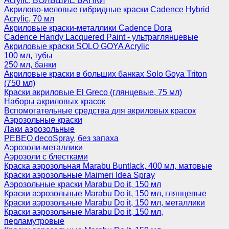
Acrylic, БОЛЬШИЕ БАНКИ
Акрилово-меловые гибридные краски Cadence Hybrid
Acrylic, 70 мл
Акриловые краски-металлики Cadence Dora
Cadence Handy Lacquered Paint - ультраглянцевые
Акриловые краски SOLO GOYA Acrylic
100 мл, тубы
250 мл, банки
Акриловые краски в больших банках Solo Goya Triton
(750 мл)
Краски акриловые El Greco (глянцевые, 75 мл)
Наборы акриловых красок
Вспомогательные средства для акриловых красок
Аэрозольные краски
Лаки аэрозольные
PEBEO decoSpray, без запаха
Аэрозоли-металлики
Аэрозоли с блестками
Краска аэрозольная Marabu Buntlack, 400 мл, матовые
Краски аэрозольные Maimeri Idea Spray
Аэрозольные краски Marabu Do it, 150 мл
Краски аэрозольные Marabu Do it, 150 мл, глянцевые
Краски аэрозольные Marabu Do it, 150 мл, металлики
Краски аэрозольные Marabu Do it, 150 мл,
перламутровые