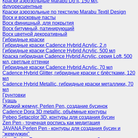
Краски аэрозольные Marabu Do it, 150 мл,
флуоресцентные
Краски аэрозольные по текстилю Marabu Textil Design
Воск и восковые пасты
Воск финишный, для покрытия
Воск битумный, патинирующий
Воск цветной декоративный
Гибридные краски
Гибридные краски Cadence Hybrid Acrylic, 2 л
Гибридные краски Cadence Hybrid Acrylic, 500 мл
Краска гибридная Cadence Hybrid Acrylic, серия Loft, 500
мл, светлые оттенки
Гибридные краски Cadence Hybrid Acrylic, 70 мл
Cadence Hybrid Glitter, гибридные краски с блёстками, 120
мл
Cadence Hybrid Metallic, гибридные краски металлики, 70
мл
Грунтовки
Гуашь
Жидкий жемчуг, Perlen Pen, создание бусинок
Cadence Dora 3D metallic, объёмные контуры
Pebeo Setacolor 3D, контуры для создания бусин
Zen Pen - точечная роспись как медитация
JAVANA Perlen Pen - контуры для создания бусин и
"жемчужин"