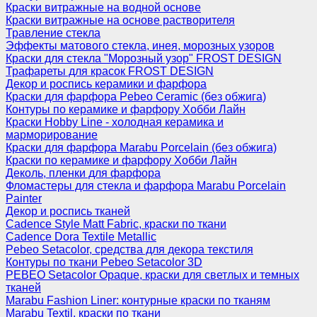
Краски витражные на водной основе
Краски витражные на основе растворителя
Травление стекла
Эффекты матового стекла, инея, морозных узоров
Краски для стекла "Морозный узор" FROST DESIGN
Трафареты для красок FROST DESIGN
Декор и роспись керамики и фарфора
Краски для фарфора Pebeo Ceramic (без обжига)
Контуры по керамике и фарфору Хобби Лайн
Краски Hobby Line - холодная керамика и
марморирование
Краски для фарфора Marabu Porcelain (без обжига)
Краски по керамике и фарфору Хобби Лайн
Деколь, пленки для фарфора
Фломастеры для стекла и фарфора Marabu Porcelain
Painter
Декор и роспись тканей
Cadence Style Matt Fabric, краски по ткани
Cadence Dora Textile Metallic
Pebeo Setacolor, средства для декора текстиля
Контуры по ткани Pebeo Setacolor 3D
PEBEO Setacolor Opaque, краски для светлых и темных
тканей
Marabu Fashion Liner: контурные краски по тканям
Marabu Textil, краски по ткани