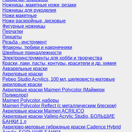
Ножницы, макетные ножи, резаки
Ножницы для рукоделия
Ножи макетные
Ножи раскройные, дисковые
Фигурные ножницы
Перчатки
Пинцеты
Резьба - инструмент
Флаконы, тюбики и наконечники
Швейные принадлежности
Электроинструменты для хобби и творчества
Краски, лаки, пасты, контуры, красители и др. химия
Акварельные краски
Акриловые краски
Pebeo Studio Acrylics, 100 мл, шелковисто-матовые
акриловые краски
Акриловые краски Maimeri Polycolor (Маймери
Поликолор)
Maimeri Polycolor, наборы
Maimeri Polycolor Reflect (с металлическим блеском)
Акриловые краски Maimeri ACRILICO
Акриловые краски Vallejo Acrylic Studio, БОЛЬШИЕ
БАНКИ 1 л
Акрилово-меловые гибридные краски Cadence Hybrid