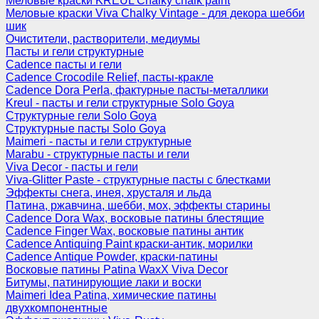
Меловые краски KREUL Chalky chalk paint
Меловые краски Viva Chalky Vintage - для декора шебби
шик
Очистители, растворители, медиумы
Пасты и гели структурные
Cadence пасты и гели
Cadence Crocodile Relief, пасты-кракле
Cadence Dora Perla, фактурные пасты-металлики
Kreul - пасты и гели структурные Solo Goya
Структурные гели Solo Goya
Структурные пасты Solo Goya
Maimeri - пасты и гели структурные
Marabu - структурные пасты и гели
Viva Decor - пасты и гели
Viva-Glitter Paste - структурные пасты с блестками
Эффекты снега, инея, хрусталя и льда
Патина, ржавчина, шебби, мох, эффекты старины
Cadence Dora Wax, восковые патины блестящие
Cadence Finger Wax, восковые патины антик
Сadence Antiquing Paint краски-антик, морилки
Cadence Antique Powder, краски-патины
Восковые патины Patina WaxX Viva Decor
Битумы, патинирующие лаки и воски
Maimeri Idea Patina, химические патины
двухкомпонентные