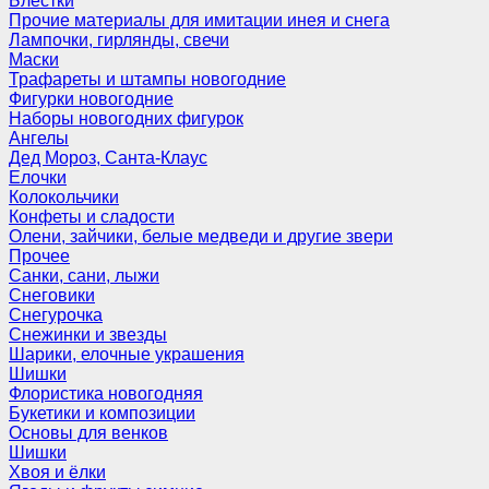
Блёстки
Прочие материалы для имитации инея и снега
Лампочки, гирлянды, свечи
Маски
Трафареты и штампы новогодние
Фигурки новогодние
Наборы новогодних фигурок
Ангелы
Дед Мороз, Санта-Клаус
Елочки
Колокольчики
Конфеты и сладости
Олени, зайчики, белые медведи и другие звери
Прочее
Санки, сани, лыжи
Снеговики
Снегурочка
Снежинки и звезды
Шарики, елочные украшения
Шишки
Флористика новогодняя
Букетики и композиции
Основы для венков
Шишки
Хвоя и ёлки