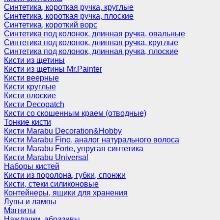
Синтетика, короткая ручка, круглые
Синтетика, короткая ручка, плоские
Синтетика, короткий ворс
Синтетика под колонок, длинная ручка, овальные
Синтетика под колонок, длинная ручка, круглые
Синтетика под колонок, длинная ручка, плоские
Кисти из щетины
Кисти из щетины Mr.Painter
Кисти веерные
Кисти круглые
Кисти плоские
Кисти Decopatch
Кисти со скошенным краем (отводные)
Тонкие кисти
Кисти Marabu Decoration&Hobby
Кисти Marabu Fino, аналог натурального волоса
Кисти Marabu Forte, упругая синтетика
Кисти Marabu Universal
Наборы кистей
Кисти из поролона, губки, спонжи
Кисти, стеки силиконовые
Контейнеры, ящики для хранения
Лупы и лампы
Магниты
Наждачки, абразивы