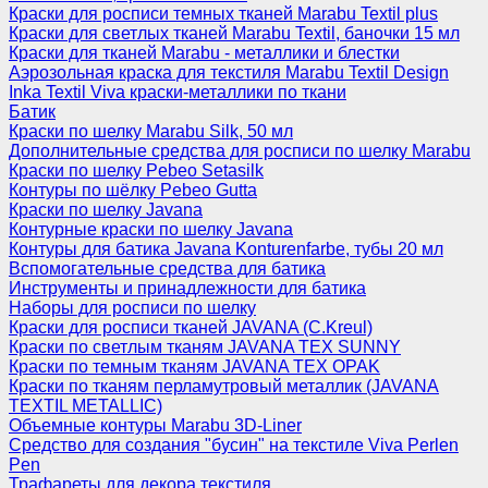
Краски для росписи темных тканей Marabu Textil plus
Краски для светлых тканей Marabu Textil, баночки 15 мл
Краски для тканей Marabu - металлики и блестки
Аэрозольная краска для текстиля Marabu Textil Design
Inka Textil Viva краски-металлики по ткани
Батик
Краски по шелку Marabu Silk, 50 мл
Дополнительные средства для росписи по шелку Marabu
Краски по шелку Pebeo Setasilk
Контуры по шёлку Pebeo Gutta
Краски по шелку Javana
Контурные краски по шелку Javana
Контуры для батика Javana Konturenfarbe, тубы 20 мл
Вспомогательные средства для батика
Инструменты и принадлежности для батика
Наборы для росписи по шелку
Краски для росписи тканей JAVANA (C.Kreul)
Краски по светлым тканям JAVANA TEX SUNNY
Краски по темным тканям JAVANA TEX OPAK
Краски по тканям перламутровый металлик (JAVANA
TEXTIL METALLIC)
Объемные контуры Marabu 3D-Liner
Средство для создания "бусин" на текстиле Viva Perlen
Pen
Трафареты для декора текстиля