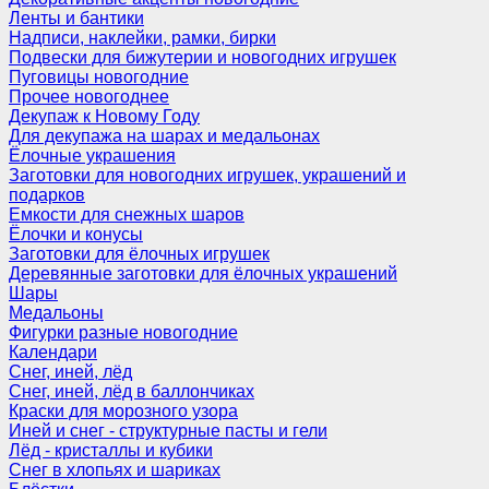
Ленты и бантики
Надписи, наклейки, рамки, бирки
Подвески для бижутерии и новогодних игрушек
Пуговицы новогодние
Прочее новогоднее
Декупаж к Новому Году
Для декупажа на шарах и медальонах
Ёлочные украшения
Заготовки для новогодних игрушек, украшений и
подарков
Емкости для снежных шаров
Ёлочки и конусы
Заготовки для ёлочных игрушек
Деревянные заготовки для ёлочных украшений
Шары
Медальоны
Фигурки разные новогодние
Календари
Снег, иней, лёд
Снег, иней, лёд в баллончиках
Краски для морозного узора
Иней и снег - структурные пасты и гели
Лёд - кристаллы и кубики
Снег в хлопьях и шариках