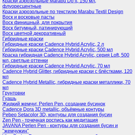
Краски аэрозольные Marabu Do it, 150 мл,
флуоресцентные
Краски аэрозольные по текстилю Marabu Textil Design
Воск и восковые пасты
Воск финишный, для покрытия
Воск битумный, патинирующий
Воск цветной декоративный
Гибридные краски
Гибридные краски Cadence Hybrid Acrylic, 2 л
Гибридные краски Cadence Hybrid Acrylic, 500 мл
Краска гибридная Cadence Hybrid Acrylic, серия Loft, 500
мл, светлые оттенки
Гибридные краски Cadence Hybrid Acrylic, 70 мл
Cadence Hybrid Glitter, гибридные краски с блёстками, 120
мл
Cadence Hybrid Metallic, гибридные краски металлики, 70
мл
Грунтовки
Гуашь
Жидкий жемчуг, Perlen Pen, создание бусинок
Cadence Dora 3D metallic, объёмные контуры
Pebeo Setacolor 3D, контуры для создания бусин
Zen Pen - точечная роспись как медитация
JAVANA Perlen Pen - контуры для создания бусин и
"жемчужин"