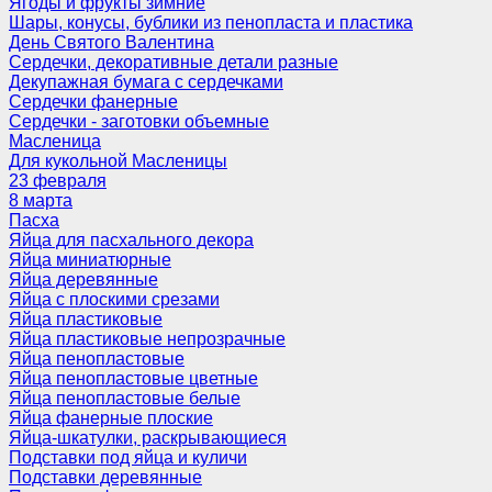
Ягоды и фрукты зимние
Шары, конусы, бублики из пенопласта и пластика
День Святого Валентина
Сердечки, декоративные детали разные
Декупажная бумага с сердечками
Сердечки фанерные
Сердечки - заготовки объемные
Масленица
Для кукольной Масленицы
23 февраля
8 марта
Пасха
Яйца для пасхального декора
Яйца миниатюрные
Яйца деревянные
Яйца с плоскими срезами
Яйца пластиковые
Яйца пластиковые непрозрачные
Яйца пенопластовые
Яйца пенопластовые цветные
Яйца пенопластовые белые
Яйца фанерные плоские
Яйца-шкатулки, раскрывающиеся
Подставки под яйца и куличи
Подставки деревянные