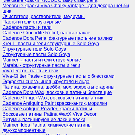
Меловые краски KREUL Chalky chalk paint
Меловые краски Viva Chalky Vintage - для декора шебби
шик
Очистители, растворители, медиумы
Пасты и гели структурные
Cadence пасты и гели
Cadence Crocodile Relief, пасты-кракле
Cadence Dora Perla, фактурные пасты-металлики
Kreul - пасты и гели структурные Solo Goya
Структурные гели Solo Goya
Структурные пасты Solo Goya
Maimeri - пасты и гели структурные
Marabu - структурные пасты и гели
Viva Decor - пасты и гели
Viva-Glitter Paste - структурные пасты с блестками
Эффекты снега, инея, хрусталя и льда
Патина, ржавчина, шебби, мох, эффекты старины
Cadence Dora Wax, восковые патины блестящие
Cadence Finger Wax, восковые патины антик
Сadence Antiquing Paint краски-антик, морилки
Cadence Antique Powder, краски-патины
Восковые патины Patina WaxX Viva Decor
Битумы, патинирующие лаки и воски
Maimeri Idea Patina, химические патины
двухкомпонентные