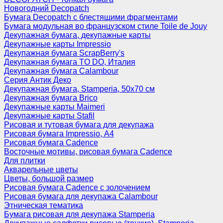
Новогодний Decopatch
Бумага Decopatch с блестящими фрагментами
Бумага модульная во французском стиле Toile de Jouy
Декупажная бумага, декупажные карты
Декупажные карты Impressio
Декупажная бумага ScrapBerry's
Декупажная бумага TO DO, Италия
Декупажная бумага Calambour
Серия Антик Деко
Декупажная бумага, Stamperia, 50х70 см
Декупажная бумага Brico
Декупажные карты Maimeri
Декупажные карты Stafil
Рисовая и тутовая бумага для декупажа
Рисовая бумага Impressio, А4
Рисовая бумага Cadence
Восточные мотивы, рисовая бумага Cadence
Для плитки
Акварельные цветы
Цветы, большой размер
Рисовая бумага Cadence c золочением
Рисовая бумага для декупажа Calambour
Этническая тематика
Бумага рисовая для декупажа Stamperia