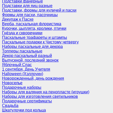
Подставки фанерные
Подставки для яиц разные
Подставки, формы для куличей и пасхи
Формы для пасхи, пасочницы
Декупаж к Пасхе
Верба, пасхальная флористика
Курочки, цыплята, кролики, птички
Гнёзда и скворечники
Пасхальные трафареты и штампы
Пасхальные подарки к Чистому четвергу
Наборы пасхальные для декора
Топперы пасхальные
Декор пасхальный разный
Выпускной, последний звонок
Яблочный Спас
1 сентября, День Учителя
Halloween (Хэллоуин)
Новорожденный, день рождения
Новоселье
Подарочные наборы
Наборы для валяния на пенопласте (игрушки)
Наборы для изготовления светильников
Подарочные сертификаты
Свадьба
Шкатулочки под кольца