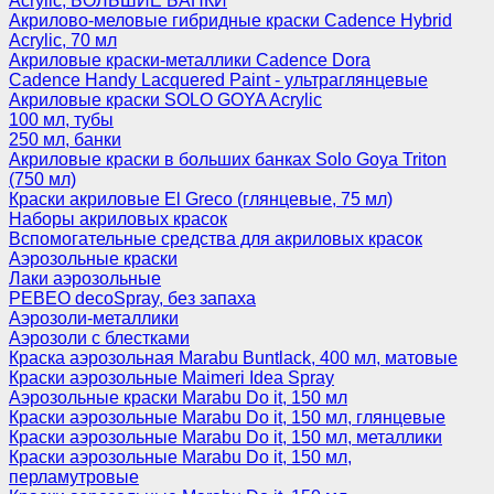
Acrylic, БОЛЬШИЕ БАНКИ
Акрилово-меловые гибридные краски Cadence Hybrid
Acrylic, 70 мл
Акриловые краски-металлики Cadence Dora
Cadence Handy Lacquered Paint - ультраглянцевые
Акриловые краски SOLO GOYA Acrylic
100 мл, тубы
250 мл, банки
Акриловые краски в больших банках Solo Goya Triton
(750 мл)
Краски акриловые El Greco (глянцевые, 75 мл)
Наборы акриловых красок
Вспомогательные средства для акриловых красок
Аэрозольные краски
Лаки аэрозольные
PEBEO decoSpray, без запаха
Аэрозоли-металлики
Аэрозоли с блестками
Краска аэрозольная Marabu Buntlack, 400 мл, матовые
Краски аэрозольные Maimeri Idea Spray
Аэрозольные краски Marabu Do it, 150 мл
Краски аэрозольные Marabu Do it, 150 мл, глянцевые
Краски аэрозольные Marabu Do it, 150 мл, металлики
Краски аэрозольные Marabu Do it, 150 мл,
перламутровые