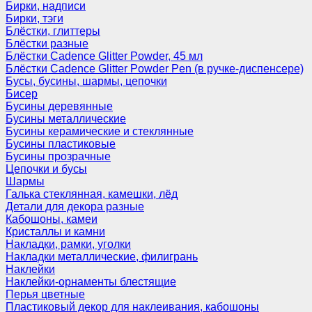
Бирки, надписи
Бирки, тэги
Блёстки, глиттеры
Блёстки разные
Блёстки Cadence Glitter Powder, 45 мл
Блёстки Cadence Glitter Powder Pen (в ручке-диспенсере)
Бусы, бусины, шармы, цепочки
Бисер
Бусины деревянные
Бусины металлические
Бусины керамические и стеклянные
Бусины пластиковые
Бусины прозрачные
Цепочки и бусы
Шармы
Галька стеклянная, камешки, лёд
Детали для декора разные
Кабошоны, камеи
Кристаллы и камни
Накладки, рамки, уголки
Накладки металлические, филигрань
Наклейки
Наклейки-орнаменты блестящие
Перья цветные
Пластиковый декор для наклеивания, кабошоны