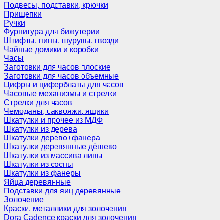
Подвесы, подставки, крючки
Прищепки
Ручки
Фурнитура для бижутерии
Штифты, пины, шурупы, гвозди
Чайные домики и коробки
Часы
Заготовки для часов плоские
Заготовки для часов объемные
Цифры и циферблаты для часов
Часовые механизмы и стрелки
Стрелки для часов
Чемоданы, саквояжи, ящики
Шкатулки и прочее из МДФ
Шкатулки из дерева
Шкатулки дерево+фанера
Шкатулки деревянные дёшево
Шкатулки из массива липы
Шкатулки из сосны
Шкатулки из фанеры
Яйца деревянные
Подставки для яиц деревянные
Золочение
Краски, металлики для золочения
Dora Cadence краски для золочения