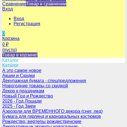
Сравнение
Товар в сравнении
Вход
Вход
Регистрация
0
Корзина
0
₽
(пусто)
Товар в корзине!
Каталог
Каталог
А это самое новое
Акции и Скидки
Декупажная бумага - спецпредложения
Новогодние товары со скидкой
Декор к праздникам
Новый Год и Рождество
2026 - Год Лошади
2025 - Год Змеи
Аэрозоли для ВРЕМЕННОГО декора (снег, лед)
Бумага для гирлянд и карнавальных костюмов
Рождество, вертепы рождественские
Декоративные акценты новогодние