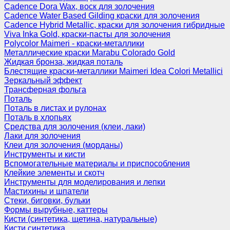
Cadence Dora Wax, воск для золочения
Cadence Water Based Gilding краски для золочения
Cadence Hybrid Metallic, краски для золочения гибридные
Viva Inka Gold, краски-пасты для золочения
Polycolor Maimeri - краски-металлики
Металлические краски Marabu Colorado Gold
Жидкая бронза, жидкая поталь
Блестящие краски-металлики Maimeri Idea Colori Metallici
Зеркальный эффект
Трансферная фольга
Поталь
Поталь в листах и рулонах
Поталь в хлопьях
Средства для золочения (клеи, лаки)
Лаки для золочения
Клеи для золочения (морданы)
Инструменты и кисти
Вспомогательные материалы и приспособления
Клейкие элементы и скотч
Инструменты для моделирования и лепки
Мастихины и шпатели
Стеки, биговки, бульки
Формы вырубные, каттеры
Кисти (синтетика, щетина, натуральные)
Кисти синтетика