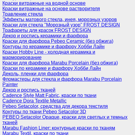
Краски витражные на водной основе
Краски витражные на основе растворителя
Травление стекла
Эффекты матового стекла, инея, морозных узоров
Краски для стекла "Морозный узор" FROST DESIGN
Трафареты для красок FROST DESIGN
Декор и роспись керамики и фарфора
Краски для фарфора Pebeo Ceramic (без обжига)
Контуры по керамике и фарфору Хобби Лайн
Краски Hobby Line - холодная керамика и
марморирование
Краски для фарфора Marabu Porcelain (без обжига)
Краски по керамике и фарфору Хобби Лайн
Деколь, пленки для фарфора
Фломастеры для стекла и фарфора Marabu Porcelain
Painter
Декор и роспись тканей
Cadence Style Matt Fabric, краски по ткани
Cadence Dora Textile Metallic
Pebeo Setacolor, средства для декора текстиля
Контуры по ткани Pebeo Setacolor 3D
PEBEO Setacolor Opaque, краски для светлых и темных
тканей
Marabu Fashion Liner: контурные краски по тканям
Marabu Textil, краски по ткани