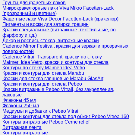
Грунты для фацетных лаков
Микрокракелюрные лаки Viva Mikro Facetten-Lack
(прозрачный и цветные)
Фацетные лаки Viva Decor Facetten-Lack (кракелюр)
Пигменты и воски для затирки трещин
Краски специальные (витражные, текстильные, по
фарфору и т.д.)
Декор и роспись стекла, витражные краски
Cadence Mirror Festival, краски для зеркал и прозрачных
поверхностей
Cadence Vitrail Transparent, краски по стеклу
Maimeri Idea Vetro, краски и контуры для стекла
Контуры по стеклу Maimeri Idea Vetro
Краски и контуры для стекла Marabu
Краски для стекла глянцевые Marabu GlasArt
Краски и контуры для стекла Pebeo
Краски витражные Pebeo Vitrail, без закрепления,
лаковые
Флаконы 45 мл
Флаконы 250 мл
Медиумы и добавки к Pebeo Vitrail
Краски и контуры для стекла под обжиг Pebeo Vitrea 160
Контуры витражные Pebeo Cerne relief
Витражная лента
Контуры витражные