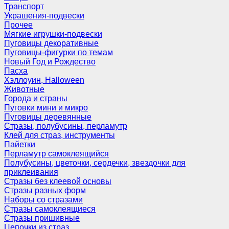
Транспорт
Украшения-подвески
Прочее
Мягкие игрушки-подвески
Пуговицы декоративные
Пуговицы-фигурки по темам
Новый Год и Рождество
Пасха
Хэллоуин, Halloween
Животные
Города и страны
Пуговки мини и микро
Пуговицы деревянные
Стразы, полубусины, перламутр
Клей для страз, инструменты
Пайетки
Перламутр самоклеящийся
Полубусины, цветочки, сердечки, звездочки для
приклеивания
Стразы без клеевой основы
Стразы разных форм
Наборы со стразами
Стразы самоклеящиеся
Стразы пришивные
Цепочки из страз