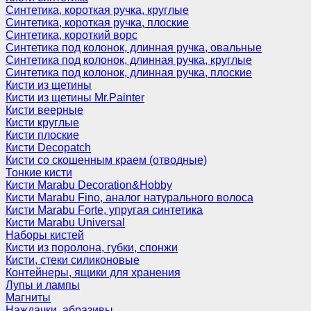
Синтетика, короткая ручка, круглые
Синтетика, короткая ручка, плоские
Синтетика, короткий ворс
Синтетика под колонок, длинная ручка, овальные
Синтетика под колонок, длинная ручка, круглые
Синтетика под колонок, длинная ручка, плоские
Кисти из щетины
Кисти из щетины Mr.Painter
Кисти веерные
Кисти круглые
Кисти плоские
Кисти Decopatch
Кисти со скошенным краем (отводные)
Тонкие кисти
Кисти Marabu Decoration&Hobby
Кисти Marabu Fino, аналог натурального волоса
Кисти Marabu Forte, упругая синтетика
Кисти Marabu Universal
Наборы кистей
Кисти из поролона, губки, спонжи
Кисти, стеки силиконовые
Контейнеры, ящики для хранения
Лупы и лампы
Магниты
Наждачки, абразивы