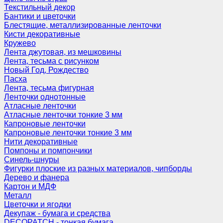
Текстильный декор
Бантики и цветочки
Блестящие, металлизированные ленточки
Кисти декоративные
Кружево
Лента джутовая, из мешковины
Лента, тесьма с рисунком
Новый Год, Рождество
Пасха
Лента, тесьма фигурная
Ленточки однотонные
Атласные ленточки
Атласные ленточки тонкие 3 мм
Капроновые ленточки
Капроновые ленточки тонкие 3 мм
Нити декоративные
Помпоны и помпончики
Синель-шнуры
Фигурки плоские из разных материалов, чипборды
Дерево и фанера
Картон и МДФ
Металл
Цветочки и ягодки
Декупаж - бумага и средства
DECOPATCH - тонкая бумага