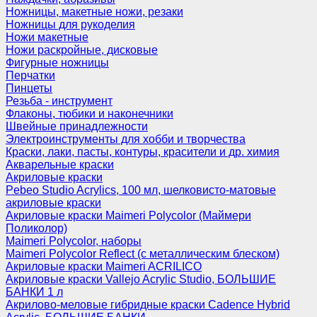
Ножницы, макетные ножи, резаки
Ножницы для рукоделия
Ножи макетные
Ножи раскройные, дисковые
Фигурные ножницы
Перчатки
Пинцеты
Резьба - инструмент
Флаконы, тюбики и наконечники
Швейные принадлежности
Электроинструменты для хобби и творчества
Краски, лаки, пасты, контуры, красители и др. химия
Акварельные краски
Акриловые краски
Pebeo Studio Acrylics, 100 мл, шелковисто-матовые
акриловые краски
Акриловые краски Maimeri Polycolor (Маймери
Поликолор)
Maimeri Polycolor, наборы
Maimeri Polycolor Reflect (с металлическим блеском)
Акриловые краски Maimeri ACRILICO
Акриловые краски Vallejo Acrylic Studio, БОЛЬШИЕ
БАНКИ 1 л
Акрилово-меловые гибридные краски Cadence Hybrid