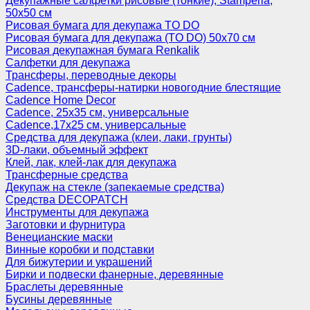
Декупажные салфетки рисовые (тонкие), Stamperia,
50х50 см
Рисовая бумага для декупажа TO DO
Рисовая бумага для декупажа (TO DO) 50х70 см
Рисовая декупажная бумага Renkalik
Салфетки для декупажа
Трансферы, переводные декоры
Cadence, трансферы-натирки новогодние блестящие
Cadence Home Decor
Cadence, 25х35 см, универсальные
Cadence,17х25 см, универсальные
Средства для декупажа (клеи, лаки, грунты)
3D-лаки, объемный эффект
Клей, лак, клей-лак для декупажа
Трансферные средства
Декупаж на стекле (запекаемые средства)
Средства DECOPATCH
Инструменты для декупажа
Заготовки и фурнитура
Венецианские маски
Винные коробки и подставки
Для бижутерии и украшений
Бирки и подвески фанерные, деревянные
Браслеты деревянные
Бусины деревянные