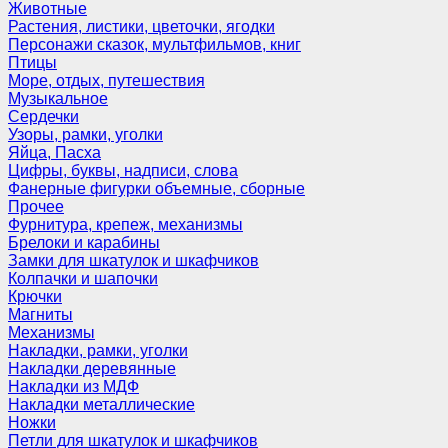
Животные
Растения, листики, цветочки, ягодки
Персонажи сказок, мультфильмов, книг
Птицы
Море, отдых, путешествия
Музыкальное
Сердечки
Узоры, рамки, уголки
Яйца, Пасха
Цифры, буквы, надписи, слова
Фанерные фигурки объемные, сборные
Прочее
Фурнитура, крепеж, механизмы
Брелоки и карабины
Замки для шкатулок и шкафчиков
Колпачки и шапочки
Крючки
Магниты
Механизмы
Накладки, рамки, уголки
Накладки деревянные
Накладки из МДФ
Накладки металлические
Ножки
Петли для шкатулок и шкафчиков