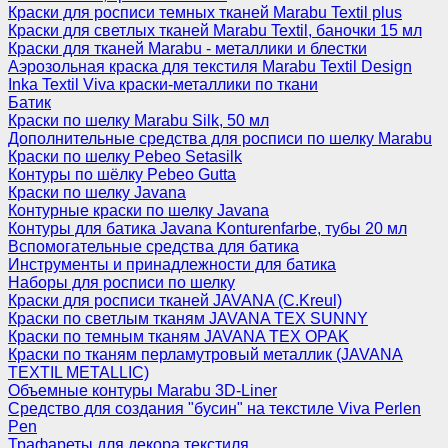
Краски для росписи темных тканей Marabu Textil plus
Краски для светлых тканей Marabu Textil, баночки 15 мл
Краски для тканей Marabu - металлики и блестки
Аэрозольная краска для текстиля Marabu Textil Design
Inka Textil Viva краски-металлики по ткани
Батик
Краски по шелку Marabu Silk, 50 мл
Дополнительные средства для росписи по шелку Marabu
Краски по шелку Pebeo Setasilk
Контуры по шёлку Pebeo Gutta
Краски по шелку Javana
Контурные краски по шелку Javana
Контуры для батика Javana Konturenfarbe, тубы 20 мл
Вспомогательные средства для батика
Инструменты и принадлежности для батика
Наборы для росписи по шелку
Краски для росписи тканей JAVANA (C.Kreul)
Краски по светлым тканям JAVANA TEX SUNNY
Краски по темным тканям JAVANA TEX OPAK
Краски по тканям перламутровый металлик (JAVANA
TEXTIL METALLIC)
Объемные контуры Marabu 3D-Liner
Средство для создания "бусин" на текстиле Viva Perlen
Pen
Трафареты для декора текстиля