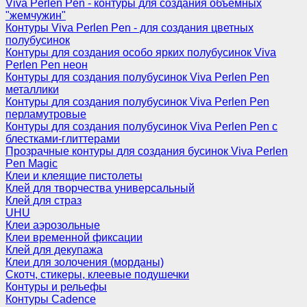
Viva Perlen Pen - контуры для создания объемных
"жемчужин"
Контуры Viva Perlen Pen - для создания цветных
полубусинок
Контуры для создания особо ярких полубусинок Viva
Perlen Pen неон
Контуры для создания полубусинок Viva Perlen Pen
металлики
Контуры для создания полубусинок Viva Perlen Pen
перламутровые
Контуры для создания полубусинок Viva Perlen Pen с
блестками-глиттерами
Прозрачные контуры для создания бусинок Viva Perlen
Pen Magic
Клеи и клеящие пистолеты
Клей для творчества универсальный
Клей для страз
UHU
Клеи аэрозольные
Клеи временной фиксации
Клей для декупажа
Клеи для золочения (морданы)
Скотч, стикеры, клеевые подушечки
Контуры и рельефы
Контуры Cadence