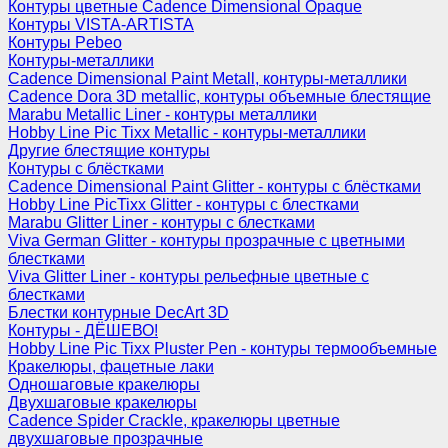
Контуры цветные Cadence Dimensional Opaque
Контуры VISTA-ARTISTA
Контуры Pebeo
Контуры-металлики
Cadence Dimensional Paint Metall, контуры-металлики
Cadence Dora 3D metallic, контуры объемные блестящие
Marabu Metallic Liner - контуры металлики
Hobby Line Pic Tixx Metallic - контуры-металлики
Другие блестящие контуры
Контуры с блёстками
Cadence Dimensional Paint Glitter - контуры с блёстками
Hobby Line PicTixx Glitter - контуры с блестками
Marabu Glitter Liner - контуры с блестками
Viva German Glitter - контуры прозрачные с цветными
блестками
Viva Glitter Liner - контуры рельефные цветные с
блестками
Блестки контурные DecArt 3D
Контуры - ДЁШЕВО!
Hobby Line Pic Tixx Pluster Pen - контуры термообъемные
Кракелюры, фацетные лаки
Одношаговые кракелюры
Двухшаговые кракелюры
Cadence Spider Crackle, кракелюры цветные
двухшаговые прозрачные