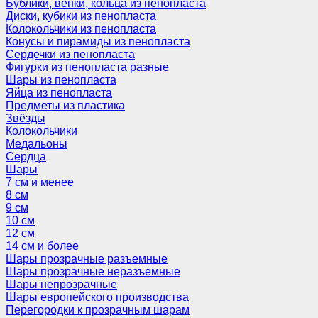
Бублики, венки, кольца из пенопласта
Диски, кубики из пенопласта
Колокольчики из пенопласта
Конусы и пирамиды из пенопласта
Сердечки из пенопласта
Фигурки из пенопласта разные
Шары из пенопласта
Яйца из пенопласта
Предметы из пластика
Звёзды
Колокольчики
Медальоны
Сердца
Шары
7 см и менее
8 см
9 см
10 см
12 см
14 см и более
Шары прозрачные разъемные
Шары прозрачные неразъемные
Шары непрозрачные
Шары европейского производства
Перегородки к прозрачным шарам