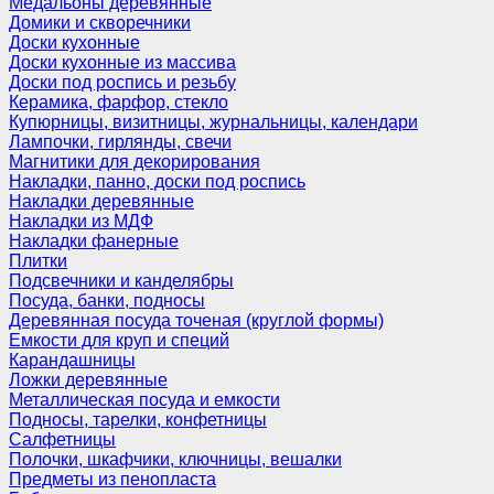
Медальоны деревянные
Домики и скворечники
Доски кухонные
Доски кухонные из массива
Доски под роспись и резьбу
Керамика, фарфор, стекло
Купюрницы, визитницы, журнальницы, календари
Лампочки, гирлянды, свечи
Магнитики для декорирования
Накладки, панно, доски под роспись
Накладки деревянные
Накладки из МДФ
Накладки фанерные
Плитки
Подсвечники и канделябры
Посуда, банки, подносы
Деревянная посуда точеная (круглой формы)
Емкости для круп и специй
Карандашницы
Ложки деревянные
Металлическая посуда и емкости
Подносы, тарелки, конфетницы
Салфетницы
Полочки, шкафчики, ключницы, вешалки
Предметы из пенопласта