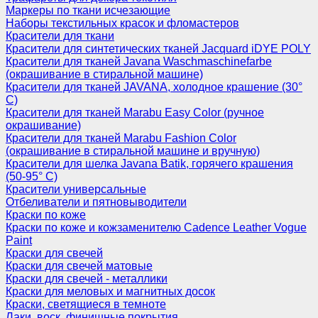
Маркеры по ткани исчезающие
Наборы текстильных красок и фломастеров
Красители для ткани
Красители для синтетических тканей Jacquard iDYE POLY
Красители для тканей Javana Waschmaschinefarbe
(окрашивание в стиральной машине)
Красители для тканей JAVANA, холодное крашение (30°
С)
Красители для тканей Marabu Easy Color (ручное
окрашивание)
Красители для тканей Marabu Fashion Color
(окрашивание в стиральной машине и вручную)
Красители для шелка Javana Batik, горячего крашения
(50-95° С)
Красители универсальные
Отбеливатели и пятновыводители
Краски по коже
Краски по коже и кожзаменителю Cadence Leather Vogue
Paint
Краски для свечей
Краски для свечей матовые
Краски для свечей - металлики
Краски для меловых и магнитных досок
Краски, светящиеся в темноте
Лаки, воск, финишные покрытия