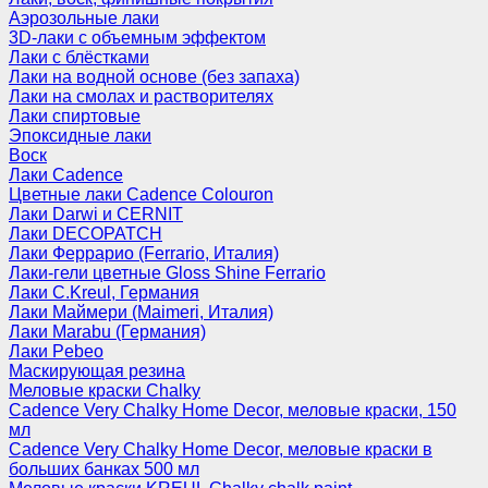
Аэрозольные лаки
3D-лаки с объемным эффектом
Лаки с блёстками
Лаки на водной основе (без запаха)
Лаки на смолах и растворителях
Лаки спиртовые
Эпоксидные лаки
Воск
Лаки Cadence
Цветные лаки Cadence Colouron
Лаки Darwi и CERNIT
Лаки DECOPATCH
Лаки Феррарио (Ferrario, Италия)
Лаки-гели цветные Gloss Shine Ferrario
Лаки C.Kreul, Германия
Лаки Маймери (Maimeri, Италия)
Лаки Marabu (Германия)
Лаки Pebeo
Маскирующая резина
Меловые краски Chalky
Cadence Very Chalky Home Decor, меловые краски, 150
мл
Cadence Very Chalky Home Decor, меловые краски в
больших банках 500 мл