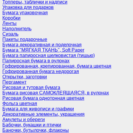
Топперы, таблички и надписи
Упаковка для подарков
Бумага упаковочная
Коробки
Ленты
Наполнитель
Сизаль
Пакеты подарочные
Бумага декоративная и поделочная
Бумага "МЯГКАЯ ТКАНЬ", Soft Paper
Бумага папиросная шелковистая (тишью)
Папиросная бумага в рулонах
Гофрированная, крепированная, бумага цветная
Гофрированная бумага недорогая
Открытки, заготовки
Пергамент
Рисовая и тутовая бумага
Бумага рисовая САМОКЛЕЯЩАЯСЯ, в рулонах
Рисовая бумага однотонная цветная
Фольга цветная
Бумага для живописи и графики
Декоративные элементы, украшения
Амулеты и обереги
Бабочки, букашки и птички
Баночки, бутылочки, флаконы