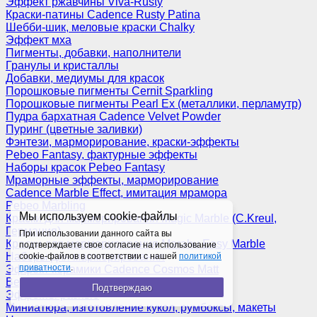
Эффект ржавчины Viva-Rusty
Краски-патины Cadence Rusty Patina
Шебби-шик, меловые краски Chalky
Эффект мха
Пигменты, добавки, наполнители
Гранулы и кристаллы
Добавки, медиумы для красок
Порошковые пигменты Cernit Sparkling
Порошковые пигменты Pearl Ex (металлики, перламутр)
Пудра бархатная Cadence Velvet Powder
Пуринг (цветные заливки)
Фэнтези, марморирование, краски-эффекты
Pebeo Fantasy, фактурные эффекты
Наборы красок Pebeo Fantasy
Мраморные эффекты, марморирование
Cadence Marble Effect, имитация мрамора
Pebeo Marbling
Мы используем cookie-файлы
Краски для марморирования Magic Marble (C.Kreul,
Германия)
При использовании данного сайта вы
Краски для марморирования Marabu Easy Marble
подтверждаете свое согласие на использование
Наборы для марморирования
cookie-файлов в соответствии с нашей
политикой
приватности
.
Эффект керамики Cadence Cosmos Matt
Венецианская штукатурка
Подтверждаю
Эффекты разные
Миниатюра, изготовление кукол, румбоксы, макеты