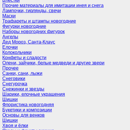
Блёстки
Прочие материалы для имитации инея и снега
Лампочки, гирлянды, свечи
Маски
Трафареты и штампы новогодние
Фигурки новогодние
Наборы новогодних фигурок
Ангелы
Дед Мороз, Санта-Клаус
Елочки
Колокольчики
Конфеты и сладости
Олени, зайчики, белые медведи и другие звери
Прочее
Санки, сани, лыжи
Снеговики
Снегурочка
Снежинки и звезды
Шарики, елочные украшения
Шишки
Флористика новогодняя
Букетики и композиции
Основы для венков
Шишки
Хвоя и ёлки