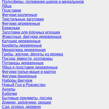
Полусферы, половинки шаров и медальонов
Яйца
Подставки
Фигурки различные
Текстильные заготовки
Фигурки деревянные
Бирюльки
Заготовки для ёлочных игрушек
Животные, фигурки деревянные
Катушки деревянные
Конфеты деревянные
Миниатюра деревянная
Грибы, жёлуди, фрукты из дерева
Посуда, ёмкости, хозтовары
Пуговицы деревянные
Яйца и подставки деревянные
Фигурки папье-маше и картон
Фигурки фанерные
Наборы фигурок
Новый Год и Рождество
Ангелы
Бабочки
Бытовые предметы, посуда
Домики, заборчики, окошки
Сад, огород, деревня