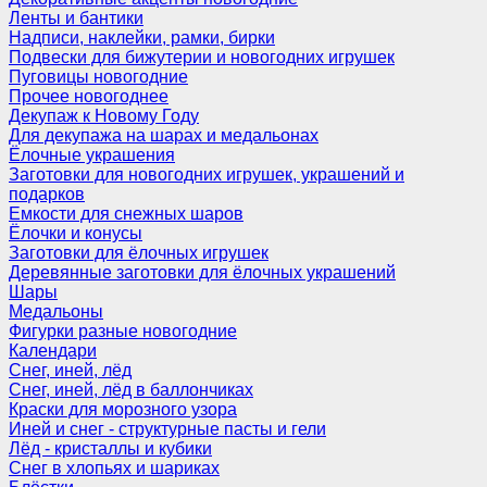
Ленты и бантики
Надписи, наклейки, рамки, бирки
Подвески для бижутерии и новогодних игрушек
Пуговицы новогодние
Прочее новогоднее
Декупаж к Новому Году
Для декупажа на шарах и медальонах
Ёлочные украшения
Заготовки для новогодних игрушек, украшений и
подарков
Емкости для снежных шаров
Ёлочки и конусы
Заготовки для ёлочных игрушек
Деревянные заготовки для ёлочных украшений
Шары
Медальоны
Фигурки разные новогодние
Календари
Снег, иней, лёд
Снег, иней, лёд в баллончиках
Краски для морозного узора
Иней и снег - структурные пасты и гели
Лёд - кристаллы и кубики
Снег в хлопьях и шариках