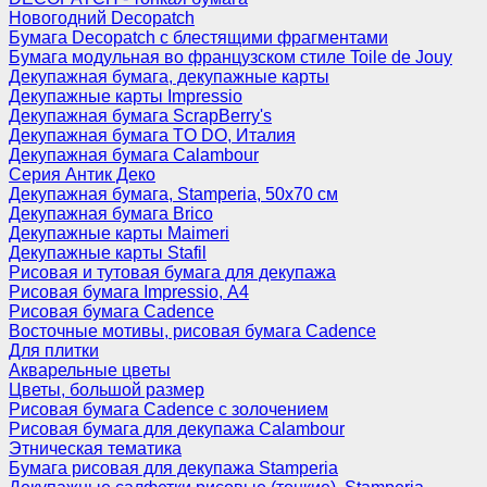
Новогодний Decopatch
Бумага Decopatch с блестящими фрагментами
Бумага модульная во французском стиле Toile de Jouy
Декупажная бумага, декупажные карты
Декупажные карты Impressio
Декупажная бумага ScrapBerry's
Декупажная бумага TO DO, Италия
Декупажная бумага Calambour
Серия Антик Деко
Декупажная бумага, Stamperia, 50х70 см
Декупажная бумага Brico
Декупажные карты Maimeri
Декупажные карты Stafil
Рисовая и тутовая бумага для декупажа
Рисовая бумага Impressio, А4
Рисовая бумага Cadence
Восточные мотивы, рисовая бумага Cadence
Для плитки
Акварельные цветы
Цветы, большой размер
Рисовая бумага Cadence c золочением
Рисовая бумага для декупажа Calambour
Этническая тематика
Бумага рисовая для декупажа Stamperia