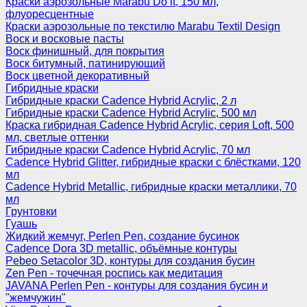
Краски аэрозольные Marabu Do it, 150 мл,
флуоресцентные
Краски аэрозольные по текстилю Marabu Textil Design
Воск и восковые пасты
Воск финишный, для покрытия
Воск битумный, патинирующий
Воск цветной декоративный
Гибридные краски
Гибридные краски Cadence Hybrid Acrylic, 2 л
Гибридные краски Cadence Hybrid Acrylic, 500 мл
Краска гибридная Cadence Hybrid Acrylic, серия Loft, 500
мл, светлые оттенки
Гибридные краски Cadence Hybrid Acrylic, 70 мл
Cadence Hybrid Glitter, гибридные краски с блёстками, 120
мл
Cadence Hybrid Metallic, гибридные краски металлики, 70
мл
Грунтовки
Гуашь
Жидкий жемчуг, Perlen Pen, создание бусинок
Cadence Dora 3D metallic, объёмные контуры
Pebeo Setacolor 3D, контуры для создания бусин
Zen Pen - точечная роспись как медитация
JAVANA Perlen Pen - контуры для создания бусин и
"жемчужин"