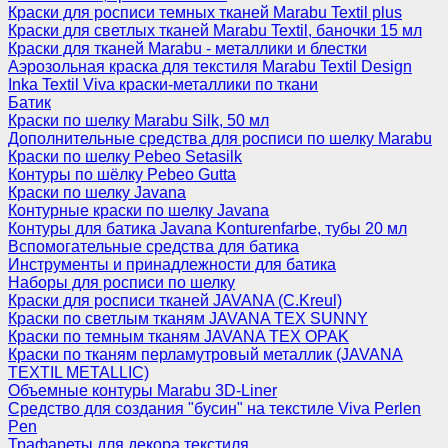
Краски для росписи темных тканей Marabu Textil plus
Краски для светлых тканей Marabu Textil, баночки 15 мл
Краски для тканей Marabu - металлики и блестки
Аэрозольная краска для текстиля Marabu Textil Design
Inka Textil Viva краски-металлики по ткани
Батик
Краски по шелку Marabu Silk, 50 мл
Дополнительные средства для росписи по шелку Marabu
Краски по шелку Pebeo Setasilk
Контуры по шёлку Pebeo Gutta
Краски по шелку Javana
Контурные краски по шелку Javana
Контуры для батика Javana Konturenfarbe, тубы 20 мл
Вспомогательные средства для батика
Инструменты и принадлежности для батика
Наборы для росписи по шелку
Краски для росписи тканей JAVANA (C.Kreul)
Краски по светлым тканям JAVANA TEX SUNNY
Краски по темным тканям JAVANA TEX OPAK
Краски по тканям перламутровый металлик (JAVANA
TEXTIL METALLIC)
Объемные контуры Marabu 3D-Liner
Средство для создания "бусин" на текстиле Viva Perlen
Pen
Трафареты для декора текстиля