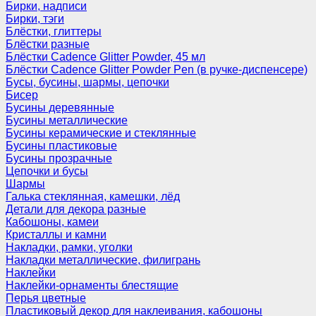
Бирки, надписи
Бирки, тэги
Блёстки, глиттеры
Блёстки разные
Блёстки Cadence Glitter Powder, 45 мл
Блёстки Cadence Glitter Powder Pen (в ручке-диспенсере)
Бусы, бусины, шармы, цепочки
Бисер
Бусины деревянные
Бусины металлические
Бусины керамические и стеклянные
Бусины пластиковые
Бусины прозрачные
Цепочки и бусы
Шармы
Галька стеклянная, камешки, лёд
Детали для декора разные
Кабошоны, камеи
Кристаллы и камни
Накладки, рамки, уголки
Накладки металлические, филигрань
Наклейки
Наклейки-орнаменты блестящие
Перья цветные
Пластиковый декор для наклеивания, кабошоны