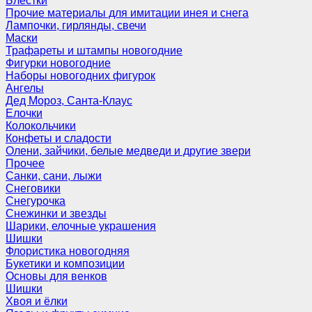
Блёстки
Прочие материалы для имитации инея и снега
Лампочки, гирлянды, свечи
Маски
Трафареты и штампы новогодние
Фигурки новогодние
Наборы новогодних фигурок
Ангелы
Дед Мороз, Санта-Клаус
Елочки
Колокольчики
Конфеты и сладости
Олени, зайчики, белые медведи и другие звери
Прочее
Санки, сани, лыжи
Снеговики
Снегурочка
Снежинки и звезды
Шарики, елочные украшения
Шишки
Флористика новогодняя
Букетики и композиции
Основы для венков
Шишки
Хвоя и ёлки