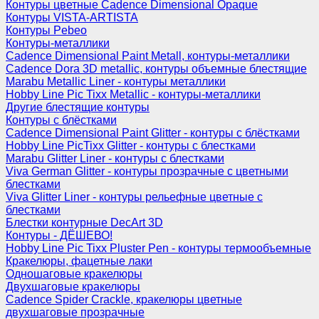
Контуры цветные Cadence Dimensional Opaque
Контуры VISTA-ARTISTA
Контуры Pebeo
Контуры-металлики
Cadence Dimensional Paint Metall, контуры-металлики
Cadence Dora 3D metallic, контуры объемные блестящие
Marabu Metallic Liner - контуры металлики
Hobby Line Pic Tixx Metallic - контуры-металлики
Другие блестящие контуры
Контуры с блёстками
Cadence Dimensional Paint Glitter - контуры с блёстками
Hobby Line PicTixx Glitter - контуры с блестками
Marabu Glitter Liner - контуры с блестками
Viva German Glitter - контуры прозрачные с цветными
блестками
Viva Glitter Liner - контуры рельефные цветные с
блестками
Блестки контурные DecArt 3D
Контуры - ДЁШЕВО!
Hobby Line Pic Tixx Pluster Pen - контуры термообъемные
Кракелюры, фацетные лаки
Одношаговые кракелюры
Двухшаговые кракелюры
Cadence Spider Crackle, кракелюры цветные
двухшаговые прозрачные