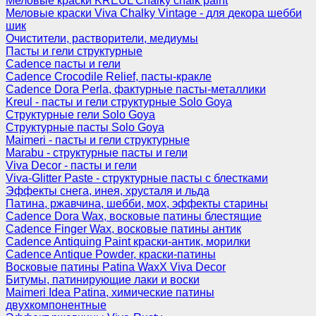
Меловые краски KREUL Chalky chalk paint
Меловые краски Viva Chalky Vintage - для декора шебби
шик
Очистители, растворители, медиумы
Пасты и гели структурные
Cadence пасты и гели
Cadence Crocodile Relief, пасты-кракле
Cadence Dora Perla, фактурные пасты-металлики
Kreul - пасты и гели структурные Solo Goya
Структурные гели Solo Goya
Структурные пасты Solo Goya
Maimeri - пасты и гели структурные
Marabu - структурные пасты и гели
Viva Decor - пасты и гели
Viva-Glitter Paste - структурные пасты с блестками
Эффекты снега, инея, хрусталя и льда
Патина, ржавчина, шебби, мох, эффекты старины
Cadence Dora Wax, восковые патины блестящие
Cadence Finger Wax, восковые патины антик
Сadence Antiquing Paint краски-антик, морилки
Cadence Antique Powder, краски-патины
Восковые патины Patina WaxX Viva Decor
Битумы, патинирующие лаки и воски
Maimeri Idea Patina, химические патины
двухкомпонентные