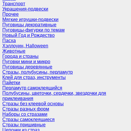
Транспорт
Украшения-подвески
Прочее
Мягкие игрушки-подвески
Пуговицы декоративные
Пуговицы-фигурки по темам
Новый Год и Рождество
Пасха
Хэллоуин, Halloween
Животные
Города и страны
Пуговки мини и микро
Пуговицы деревянные
Стразы, полубусины, перламутр
Клей для страз, инструменты
Пайетки
Перламутр самоклеящийся
Полубусины, цветочки, сердечки, звездочки для
приклеивания
Стразы без клеевой основы
Стразы разных форм
Наборы со стразами
Стразы самоклеящиеся
Стразы пришивные
Цепочки из страз