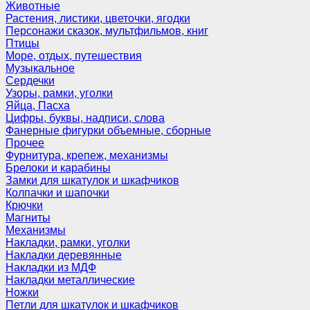
Животные
Растения, листики, цветочки, ягодки
Персонажи сказок, мультфильмов, книг
Птицы
Море, отдых, путешествия
Музыкальное
Сердечки
Узоры, рамки, уголки
Яйца, Пасха
Цифры, буквы, надписи, слова
Фанерные фигурки объемные, сборные
Прочее
Фурнитура, крепеж, механизмы
Брелоки и карабины
Замки для шкатулок и шкафчиков
Колпачки и шапочки
Крючки
Магниты
Механизмы
Накладки, рамки, уголки
Накладки деревянные
Накладки из МДФ
Накладки металлические
Ножки
Петли для шкатулок и шкафчиков