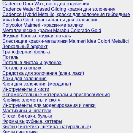
Cadence Dora Wax, воск для золочения
Cadence Water Based Gilding краски для золочения
Cadence Hybrid Metallic, краски для золочения гибридные
Viva Inka Gold, краски-пасты для золочения
Polycolor Maimeri - краски-металлики
Металлические краски Marabu Colorado Gold
Жидкая бронза, жидкая поталь
Блестящие краски-металлики Maimeri Idea Colori Metallici
Зеркальный эффект
Трансферная фольга
Поталь
Поталь в листах и рулонах
Поталь в хлопьях
Средства для золочения (клеи, лаки)
Лаки для золочения
Клеи для золочения (морданы)
Инструменты и кисти
Вспомогательные материалы и приспособления
Клейкие элементы и скотч
Инструменты для моделирования и лепки
Мастихины и шпатели
Стеки, биговки, бульки
Формы вырубные, каттеры
Кисти (синтетика, щетина, натуральные)
Кисти синтетика