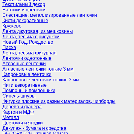
Текстильный декор
Бантики и цветочки
Блестящие, металлизированные ленточки
Кисти декоративные
Кружево
Лента джутовая, из мешковины
Лента, тесьма с рисунком
Новый Год, Рождество
Пасха
Лента, тесьма фигурная
Ленточки однотонные
Атласные ленточки
Атласные ленточки тонкие 3 мм
Капроновые ленточки
Капроновые ленточки тонкие 3 мм
Нити декоративные
Помпоны и помпончики
Синель-шнуры
Фигурки плоские из разных материалов, чипборды
Дерево и фанера
Картон и МДФ
Металл
Цветочки и ягодки
Декупаж - бумага и средства
DECOPATCH - тонкая бумага