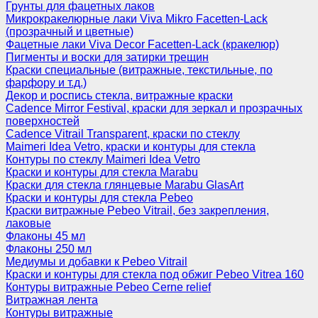
Грунты для фацетных лаков
Микрокракелюрные лаки Viva Mikro Facetten-Lack
(прозрачный и цветные)
Фацетные лаки Viva Decor Facetten-Lack (кракелюр)
Пигменты и воски для затирки трещин
Краски специальные (витражные, текстильные, по
фарфору и т.д.)
Декор и роспись стекла, витражные краски
Cadence Mirror Festival, краски для зеркал и прозрачных
поверхностей
Cadence Vitrail Transparent, краски по стеклу
Maimeri Idea Vetro, краски и контуры для стекла
Контуры по стеклу Maimeri Idea Vetro
Краски и контуры для стекла Marabu
Краски для стекла глянцевые Marabu GlasArt
Краски и контуры для стекла Pebeo
Краски витражные Pebeo Vitrail, без закрепления,
лаковые
Флаконы 45 мл
Флаконы 250 мл
Медиумы и добавки к Pebeo Vitrail
Краски и контуры для стекла под обжиг Pebeo Vitrea 160
Контуры витражные Pebeo Cerne relief
Витражная лента
Контуры витражные