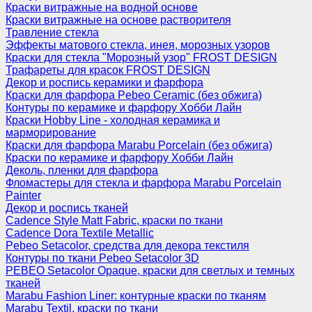
Краски витражные на водной основе
Краски витражные на основе растворителя
Травление стекла
Эффекты матового стекла, инея, морозных узоров
Краски для стекла "Морозный узор" FROST DESIGN
Трафареты для красок FROST DESIGN
Декор и роспись керамики и фарфора
Краски для фарфора Pebeo Ceramic (без обжига)
Контуры по керамике и фарфору Хобби Лайн
Краски Hobby Line - холодная керамика и
марморирование
Краски для фарфора Marabu Porcelain (без обжига)
Краски по керамике и фарфору Хобби Лайн
Деколь, пленки для фарфора
Фломастеры для стекла и фарфора Marabu Porcelain
Painter
Декор и роспись тканей
Cadence Style Matt Fabric, краски по ткани
Cadence Dora Textile Metallic
Pebeo Setacolor, средства для декора текстиля
Контуры по ткани Pebeo Setacolor 3D
PEBEO Setacolor Opaque, краски для светлых и темных
тканей
Marabu Fashion Liner: контурные краски по тканям
Marabu Textil, краски по ткани