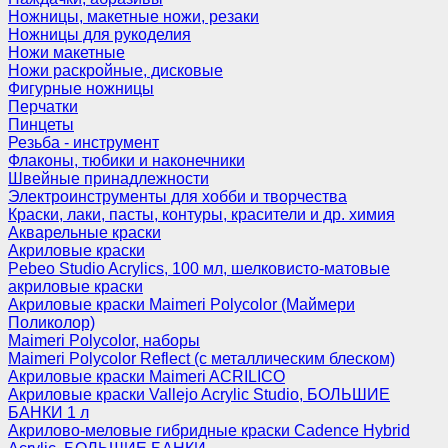
Ножницы, макетные ножи, резаки
Ножницы для рукоделия
Ножи макетные
Ножи раскройные, дисковые
Фигурные ножницы
Перчатки
Пинцеты
Резьба - инструмент
Флаконы, тюбики и наконечники
Швейные принадлежности
Электроинструменты для хобби и творчества
Краски, лаки, пасты, контуры, красители и др. химия
Акварельные краски
Акриловые краски
Pebeo Studio Acrylics, 100 мл, шелковисто-матовые
акриловые краски
Акриловые краски Maimeri Polycolor (Маймери
Поликолор)
Maimeri Polycolor, наборы
Maimeri Polycolor Reflect (с металлическим блеском)
Акриловые краски Maimeri ACRILICO
Акриловые краски Vallejo Acrylic Studio, БОЛЬШИЕ
БАНКИ 1 л
Акрилово-меловые гибридные краски Cadence Hybrid