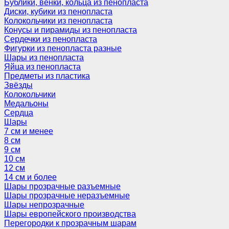
Бублики, венки, кольца из пенопласта
Диски, кубики из пенопласта
Колокольчики из пенопласта
Конусы и пирамиды из пенопласта
Сердечки из пенопласта
Фигурки из пенопласта разные
Шары из пенопласта
Яйца из пенопласта
Предметы из пластика
Звёзды
Колокольчики
Медальоны
Сердца
Шары
7 см и менее
8 см
9 см
10 см
12 см
14 см и более
Шары прозрачные разъемные
Шары прозрачные неразъемные
Шары непрозрачные
Шары европейского производства
Перегородки к прозрачным шарам