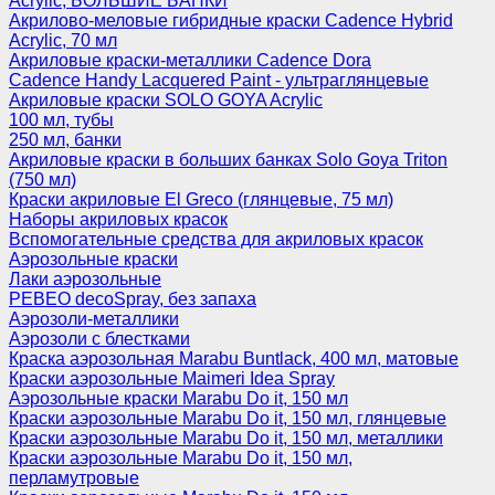
Acrylic, БОЛЬШИЕ БАНКИ
Акрилово-меловые гибридные краски Cadence Hybrid
Acrylic, 70 мл
Акриловые краски-металлики Cadence Dora
Cadence Handy Lacquered Paint - ультраглянцевые
Акриловые краски SOLO GOYA Acrylic
100 мл, тубы
250 мл, банки
Акриловые краски в больших банках Solo Goya Triton
(750 мл)
Краски акриловые El Greco (глянцевые, 75 мл)
Наборы акриловых красок
Вспомогательные средства для акриловых красок
Аэрозольные краски
Лаки аэрозольные
PEBEO decoSpray, без запаха
Аэрозоли-металлики
Аэрозоли с блестками
Краска аэрозольная Marabu Buntlack, 400 мл, матовые
Краски аэрозольные Maimeri Idea Spray
Аэрозольные краски Marabu Do it, 150 мл
Краски аэрозольные Marabu Do it, 150 мл, глянцевые
Краски аэрозольные Marabu Do it, 150 мл, металлики
Краски аэрозольные Marabu Do it, 150 мл,
перламутровые