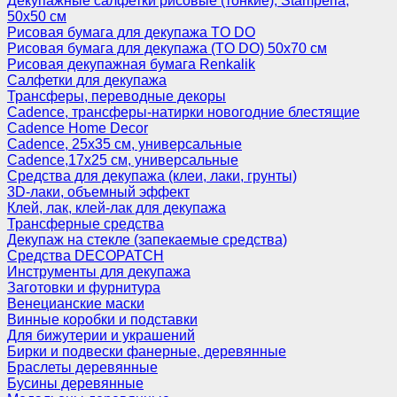
Декупажные салфетки рисовые (тонкие), Stamperia,
50х50 см
Рисовая бумага для декупажа TO DO
Рисовая бумага для декупажа (TO DO) 50х70 см
Рисовая декупажная бумага Renkalik
Салфетки для декупажа
Трансферы, переводные декоры
Cadence, трансферы-натирки новогодние блестящие
Cadence Home Decor
Cadence, 25х35 см, универсальные
Cadence,17х25 см, универсальные
Средства для декупажа (клеи, лаки, грунты)
3D-лаки, объемный эффект
Клей, лак, клей-лак для декупажа
Трансферные средства
Декупаж на стекле (запекаемые средства)
Средства DECOPATCH
Инструменты для декупажа
Заготовки и фурнитура
Венецианские маски
Винные коробки и подставки
Для бижутерии и украшений
Бирки и подвески фанерные, деревянные
Браслеты деревянные
Бусины деревянные