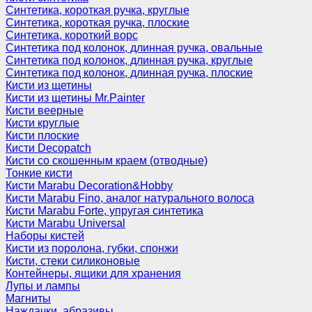
Синтетика, короткая ручка, круглые
Синтетика, короткая ручка, плоские
Синтетика, короткий ворс
Синтетика под колонок, длинная ручка, овальные
Синтетика под колонок, длинная ручка, круглые
Синтетика под колонок, длинная ручка, плоские
Кисти из щетины
Кисти из щетины Mr.Painter
Кисти веерные
Кисти круглые
Кисти плоские
Кисти Decopatch
Кисти со скошенным краем (отводные)
Тонкие кисти
Кисти Marabu Decoration&Hobby
Кисти Marabu Fino, аналог натурального волоса
Кисти Marabu Forte, упругая синтетика
Кисти Marabu Universal
Наборы кистей
Кисти из поролона, губки, спонжи
Кисти, стеки силиконовые
Контейнеры, ящики для хранения
Лупы и лампы
Магниты
Наждачки, абразивы