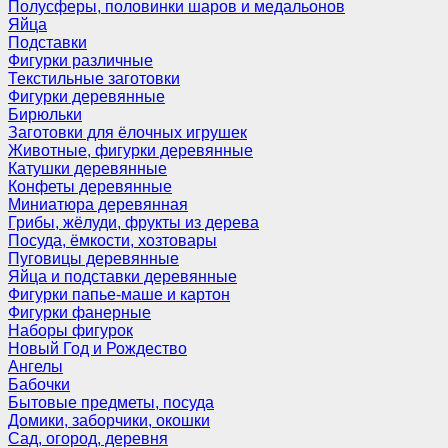
Полусферы, половинки шаров и медальонов
Яйца
Подставки
Фигурки различные
Текстильные заготовки
Фигурки деревянные
Бирюльки
Заготовки для ёлочных игрушек
Животные, фигурки деревянные
Катушки деревянные
Конфеты деревянные
Миниатюра деревянная
Грибы, жёлуди, фрукты из дерева
Посуда, ёмкости, хозтовары
Пуговицы деревянные
Яйца и подставки деревянные
Фигурки папье-маше и картон
Фигурки фанерные
Наборы фигурок
Новый Год и Рождество
Ангелы
Бабочки
Бытовые предметы, посуда
Домики, заборчики, окошки
Сад, огород, деревня