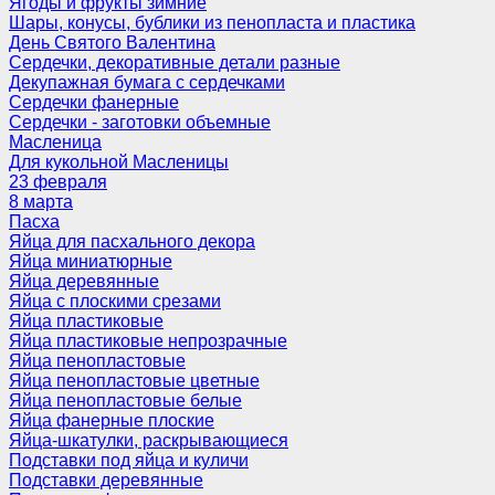
Ягоды и фрукты зимние
Шары, конусы, бублики из пенопласта и пластика
День Святого Валентина
Сердечки, декоративные детали разные
Декупажная бумага с сердечками
Сердечки фанерные
Сердечки - заготовки объемные
Масленица
Для кукольной Масленицы
23 февраля
8 марта
Пасха
Яйца для пасхального декора
Яйца миниатюрные
Яйца деревянные
Яйца с плоскими срезами
Яйца пластиковые
Яйца пластиковые непрозрачные
Яйца пенопластовые
Яйца пенопластовые цветные
Яйца пенопластовые белые
Яйца фанерные плоские
Яйца-шкатулки, раскрывающиеся
Подставки под яйца и куличи
Подставки деревянные