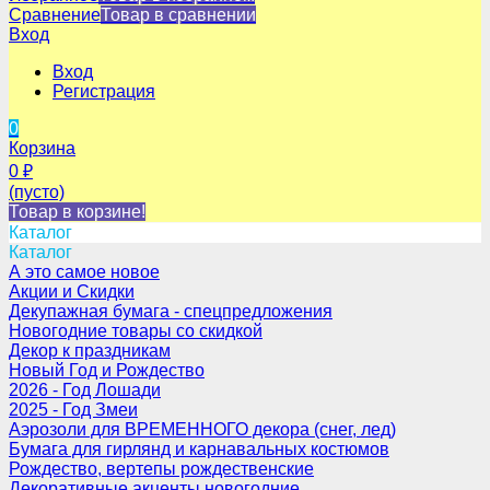
Сравнение
Товар в сравнении
Вход
Вход
Регистрация
0
Корзина
0
₽
(пусто)
Товар в корзине!
Каталог
Каталог
А это самое новое
Акции и Скидки
Декупажная бумага - спецпредложения
Новогодние товары со скидкой
Декор к праздникам
Новый Год и Рождество
2026 - Год Лошади
2025 - Год Змеи
Аэрозоли для ВРЕМЕННОГО декора (снег, лед)
Бумага для гирлянд и карнавальных костюмов
Рождество, вертепы рождественские
Декоративные акценты новогодние