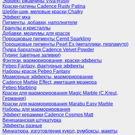
Эффект ржавчины Viva-Rusty
Краски-патины Cadence Rusty Patina
Шебби-шик, меловые краски Chalky
Эффект мха
Пигменты, добавки, наполнители
Гранулы и кристаллы
Добавки, медиумы для красок
Порошковые пигменты Cernit Sparkling
Порошковые пигменты Pearl Ex (металлики, перламутр)
Пудра бархатная Cadence Velvet Powder
Пуринг (цветные заливки)
Фэнтези, марморирование, краски-эффекты
Pebeo Fantasy, фактурные эффекты
Наборы красок Pebeo Fantasy
Мраморные эффекты, марморирование
Cadence Marble Effect, имитация мрамора
Pebeo Marbling
Краски для марморирования Magic Marble (C.Kreul,
Германия)
Краски для марморирования Marabu Easy Marble
Наборы для марморирования
Эффект керамики Cadence Cosmos Matt
Венецианская штукатурка
Эффекты разные
Миниатюра, изготовление кукол, румбоксы, макеты