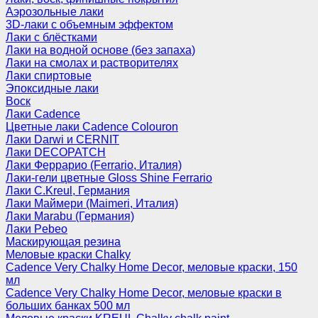
Аэрозольные лаки
3D-лаки с объемным эффектом
Лаки с блёстками
Лаки на водной основе (без запаха)
Лаки на смолах и растворителях
Лаки спиртовые
Эпоксидные лаки
Воск
Лаки Cadence
Цветные лаки Cadence Colouron
Лаки Darwi и CERNIT
Лаки DECOPATCH
Лаки Феррарио (Ferrario, Италия)
Лаки-гели цветные Gloss Shine Ferrario
Лаки C.Kreul, Германия
Лаки Маймери (Maimeri, Италия)
Лаки Marabu (Германия)
Лаки Pebeo
Маскирующая резина
Меловые краски Chalky
Cadence Very Chalky Home Decor, меловые краски, 150
мл
Cadence Very Chalky Home Decor, меловые краски в
больших банках 500 мл