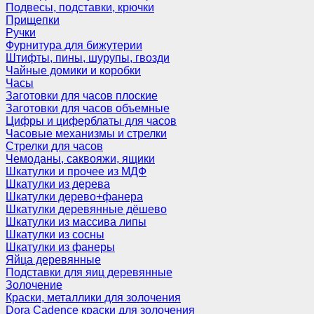
Подвесы, подставки, крючки
Прищепки
Ручки
Фурнитура для бижутерии
Штифты, пины, шурупы, гвозди
Чайные домики и коробки
Часы
Заготовки для часов плоские
Заготовки для часов объемные
Цифры и циферблаты для часов
Часовые механизмы и стрелки
Стрелки для часов
Чемоданы, саквояжи, ящики
Шкатулки и прочее из МДФ
Шкатулки из дерева
Шкатулки дерево+фанера
Шкатулки деревянные дёшево
Шкатулки из массива липы
Шкатулки из сосны
Шкатулки из фанеры
Яйца деревянные
Подставки для яиц деревянные
Золочение
Краски, металлики для золочения
Dora Cadence краски для золочения