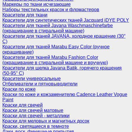
Маркеры по ткани исчезающие
Наборы текстильных красок и фломастеров
Красители для ткани
Красители для синтетических тканей Jacquard iDYE POLY
Красители для тканей Javana Waschmaschinefarbe
(окрашивание в стиральной машине)
Красители для тканей JAVANA, холодное крашение (30°
С)
Красители для тканей Marabu Easy Color (ручное
окрашивание)
Красители для тканей Marabu Fashion Color
(окрашивание в стиральной машине и вручную)
Красители для шелка Javana Batik, горячего крашения
(50-95° С)
Красители универсальные
Отбеливатели и пятновыводители
Краски по коже
Краски по коже и кожзаменителю Cadence Leather Vogue
Paint
Краски для свечей
Краски для свечей матовые
Краски для свечей - металлики
Краски для меловых и магнитных досок
Краски, светящиеся в темноте
Лаки, воск, финишные покрытия