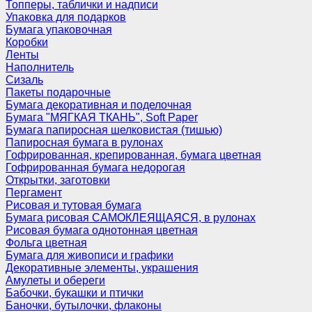
Топперы, таблички и надписи
Упаковка для подарков
Бумага упаковочная
Коробки
Ленты
Наполнитель
Сизаль
Пакеты подарочные
Бумага декоративная и поделочная
Бумага "МЯГКАЯ ТКАНЬ", Soft Paper
Бумага папиросная шелковистая (тишью)
Папиросная бумага в рулонах
Гофрированная, крепированная, бумага цветная
Гофрированная бумага недорогая
Открытки, заготовки
Пергамент
Рисовая и тутовая бумага
Бумага рисовая САМОКЛЕЯЩАЯСЯ, в рулонах
Рисовая бумага однотонная цветная
Фольга цветная
Бумага для живописи и графики
Декоративные элементы, украшения
Амулеты и обереги
Бабочки, букашки и птички
Баночки, бутылочки, флаконы