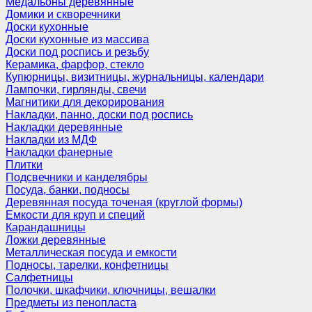
Медальоны деревянные
Домики и скворечники
Доски кухонные
Доски кухонные из массива
Доски под роспись и резьбу
Керамика, фарфор, стекло
Купюрницы, визитницы, журнальницы, календари
Лампочки, гирлянды, свечи
Магнитики для декорирования
Накладки, панно, доски под роспись
Накладки деревянные
Накладки из МДФ
Накладки фанерные
Плитки
Подсвечники и канделябры
Посуда, банки, подносы
Деревянная посуда точеная (круглой формы)
Емкости для круп и специй
Карандашницы
Ложки деревянные
Металлическая посуда и емкости
Подносы, тарелки, конфетницы
Салфетницы
Полочки, шкафчики, ключницы, вешалки
Предметы из пенопласта