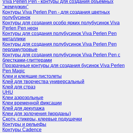
Viva Perlen Pen - контуры для создания объемных
"жемчужин"
Контуры Viva Perlen Pen - для создания цветных
полубусинок
Контуры для создания особо ярких полубусинок Viva
Perlen Pen неон
Контуры для создания полубусинок Viva Perlen Pen
металлики
Контуры для создания полубусинок Viva Perlen Pen
перламутровые
Контуры для создания полубусинок Viva Perlen Pen с
блестками-глиттерами
Прозрачные контуры для создания бусинок Viva Perlen
Pen Magic
Клеи и клеящие пистолеты
Клей для творчества универсальный
Клей для страз
UHU
Клеи аэрозольные
Клеи временной фиксации
Клей для декупажа
Клеи для золочения (морданы)
Скотч, стикеры, клеевые подушечки
Контуры и рельефы
Контуры Cadence