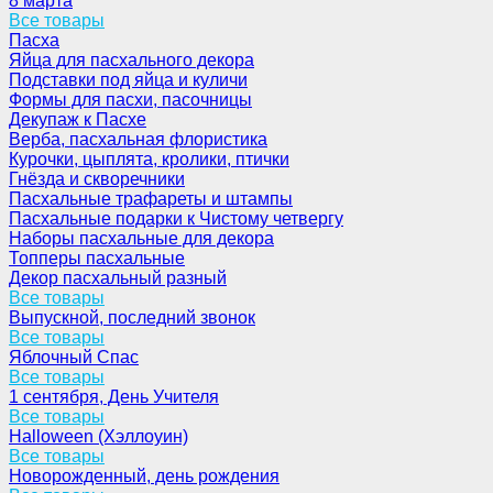
8 марта
Все товары
Пасха
Яйца для пасхального декора
Подставки под яйца и куличи
Формы для пасхи, пасочницы
Декупаж к Пасхе
Верба, пасхальная флористика
Курочки, цыплята, кролики, птички
Гнёзда и скворечники
Пасхальные трафареты и штампы
Пасхальные подарки к Чистому четвергу
Наборы пасхальные для декора
Топперы пасхальные
Декор пасхальный разный
Все товары
Выпускной, последний звонок
Все товары
Яблочный Спас
Все товары
1 сентября, День Учителя
Все товары
Halloween (Хэллоуин)
Все товары
Новорожденный, день рождения