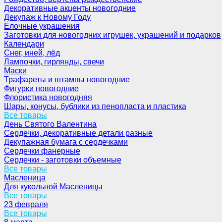
Декоративные акценты новогодние
Декупаж к Новому Году
Ёлочные украшения
Заготовки для новогодних игрушек, украшений и подарков
Календари
Снег, иней, лёд
Лампочки, гирлянды, свечи
Маски
Трафареты и штампы новогодние
Фигурки новогодние
Флористика новогодняя
Шары, конусы, бублики из пенопласта и пластика
Все товары
День Святого Валентина
Сердечки, декоративные детали разные
Декупажная бумага с сердечками
Сердечки фанерные
Сердечки - заготовки объемные
Все товары
Масленица
Для кукольной Масленицы
Все товары
23 февраля
Все товары