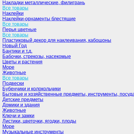
Накладки металлические, филигрань
Все товары
Наклейки
Наклейки-орнаменты блестящие
Все товары
Перья цветные
Все товары
Пластиковый декор для наклеивания, кабошоны
Новый Год
Бантики и т.д.
Бабочки, стрекозы, насекомые
Цветы и растения
Море
Животные
Все товары
Подвески
Бубенчики и колокольчики
Бытовые и хозяйственные предметы, инструменты, посуд
Детские предметы
Домики и здания
Животные
Ключи и замки
Листики, цветочки, ягодки, плоды
Море
Музыкальные инструменты