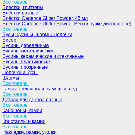
Все товары
Блёстки, глиттеры
Блёстки разные
Блёстки Cadence Glitter Powder, 45 мл
Блёстки Cadence Glitter Powder Pen (в ручке-диспенсере)
Все товары
Бусы, бусины, шармы, цепочки
Бисер
Бусины деревянные
Бусины металлические
Бусины керамические и стеклянные
Бусины пластиковые
Бусины прозрачные
Цепочки и бусы
Шармы
Все товары
Галька стеклянная, камешки, лёд
Все товары
Детали для декора разные
Все товары
Кабошоны, камеи
Все товары
Кристаллы и камни
Все товары
Накладки, рамки, уголки