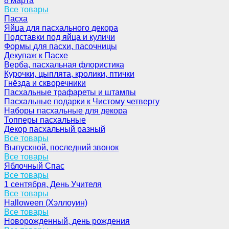
8 марта
Все товары
Пасха
Яйца для пасхального декора
Подставки под яйца и куличи
Формы для пасхи, пасочницы
Декупаж к Пасхе
Верба, пасхальная флористика
Курочки, цыплята, кролики, птички
Гнёзда и скворечники
Пасхальные трафареты и штампы
Пасхальные подарки к Чистому четвергу
Наборы пасхальные для декора
Топперы пасхальные
Декор пасхальный разный
Все товары
Выпускной, последний звонок
Все товары
Яблочный Спас
Все товары
1 сентября, День Учителя
Все товары
Halloween (Хэллоуин)
Все товары
Новорожденный, день рождения