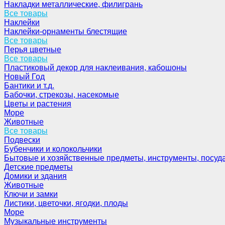
Накладки металлические, филигрань
Все товары
Наклейки
Наклейки-орнаменты блестящие
Все товары
Перья цветные
Все товары
Пластиковый декор для наклеивания, кабошоны
Новый Год
Бантики и т.д.
Бабочки, стрекозы, насекомые
Цветы и растения
Море
Животные
Все товары
Подвески
Бубенчики и колокольчики
Бытовые и хозяйственные предметы, инструменты, посуд
Детские предметы
Домики и здания
Животные
Ключи и замки
Листики, цветочки, ягодки, плоды
Море
Музыкальные инструменты