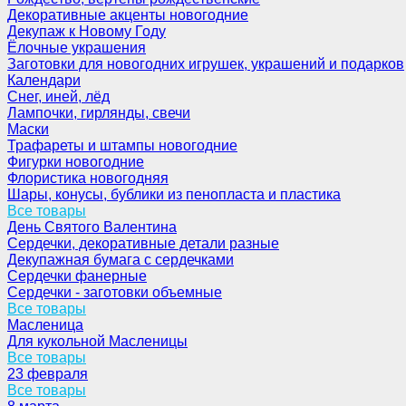
Декоративные акценты новогодние
Декупаж к Новому Году
Ёлочные украшения
Заготовки для новогодних игрушек, украшений и подарков
Календари
Снег, иней, лёд
Лампочки, гирлянды, свечи
Маски
Трафареты и штампы новогодние
Фигурки новогодние
Флористика новогодняя
Шары, конусы, бублики из пенопласта и пластика
Все товары
День Святого Валентина
Сердечки, декоративные детали разные
Декупажная бумага с сердечками
Сердечки фанерные
Сердечки - заготовки объемные
Все товары
Масленица
Для кукольной Масленицы
Все товары
23 февраля
Все товары