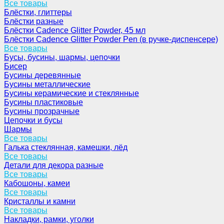
Все товары
Блёстки, глиттеры
Блёстки разные
Блёстки Cadence Glitter Powder, 45 мл
Блёстки Cadence Glitter Powder Pen (в ручке-диспенсере)
Все товары
Бусы, бусины, шармы, цепочки
Бисер
Бусины деревянные
Бусины металлические
Бусины керамические и стеклянные
Бусины пластиковые
Бусины прозрачные
Цепочки и бусы
Шармы
Все товары
Галька стеклянная, камешки, лёд
Все товары
Детали для декора разные
Все товары
Кабошоны, камеи
Все товары
Кристаллы и камни
Все товары
Накладки, рамки, уголки