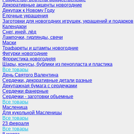
Декоративные акценты новогодние
Декупаж к Новому Году
Ёлочные украшения
Заготовки для новогодних игрушек, украшений и подарков
Календари
Снег, иней, лёд
Лампочки, гирлянды, свечи
Маски
Трафареты и штампы новогодние
Фигурки новогодние
Флористика новогодняя
Шары, конусы, бублики из пенопласта и пластика
Все товары
День Святого Валентина
Сердечки, декоративные детали разные
Декупажная бумага с сердечками
Сердечки фанерные
Сердечки - заготовки объемные
Все товары
Масленица
Для кукольной Масленицы
Все товары
23 февраля
Все товары