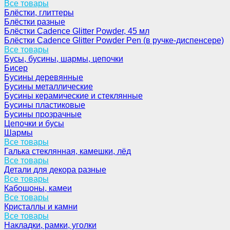
Все товары
Блёстки, глиттеры
Блёстки разные
Блёстки Cadence Glitter Powder, 45 мл
Блёстки Cadence Glitter Powder Pen (в ручке-диспенсере)
Все товары
Бусы, бусины, шармы, цепочки
Бисер
Бусины деревянные
Бусины металлические
Бусины керамические и стеклянные
Бусины пластиковые
Бусины прозрачные
Цепочки и бусы
Шармы
Все товары
Галька стеклянная, камешки, лёд
Все товары
Детали для декора разные
Все товары
Кабошоны, камеи
Все товары
Кристаллы и камни
Все товары
Накладки, рамки, уголки