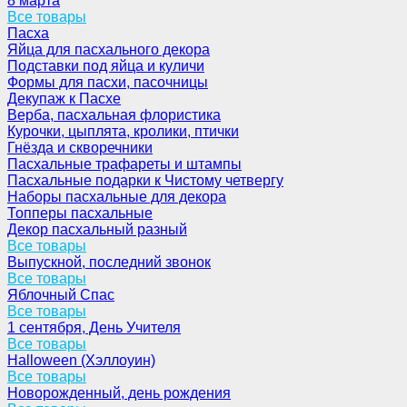
8 марта
Все товары
Пасха
Яйца для пасхального декора
Подставки под яйца и куличи
Формы для пасхи, пасочницы
Декупаж к Пасхе
Верба, пасхальная флористика
Курочки, цыплята, кролики, птички
Гнёзда и скворечники
Пасхальные трафареты и штампы
Пасхальные подарки к Чистому четвергу
Наборы пасхальные для декора
Топперы пасхальные
Декор пасхальный разный
Все товары
Выпускной, последний звонок
Все товары
Яблочный Спас
Все товары
1 сентября, День Учителя
Все товары
Halloween (Хэллоуин)
Все товары
Новорожденный, день рождения