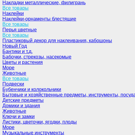
Накладки металлические, филигрань
Все товары
Наклейки
Наклейки-орнаменты блестящие
Все товары
Перья цветные
Все товары
Пластиковый декор для наклеивания, кабошоны
Новый Год
Бантики и т.д.
Бабочки, стрекозы, насекомые
Цветы и растения
Море
Животные
Все товары
Подвески
Бубенчики и колокольчики
Бытовые и хозяйственные предметы, инструменты, посуд
Детские предметы
Домики и здания
Животные
Ключи и замки
Листики, цветочки, ягодки, плоды
Море
Музыкальные инструменты