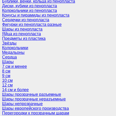
Бублики, венки, кольца из пенопласта
Диски, кубики из пенопласта
Колокольчики из пенопласта
Конусы и пирамиды из пенопласта
Сердечки из пенопласта
Фигурки из пенопласта разные
Шары из пенопласта
Яйца из пенопласта
Предметы из пластика
Звёзды
Колокольчики
Медальоны
Сердца
Шары
7 см и менее
8 см
9 см
10 см
12 см
14 см и более
Шары прозрачные разъемные
Шары прозрачные неразъемные
Шары непрозрачные
Шары европейского производства
Перегородки к прозрачным шарам