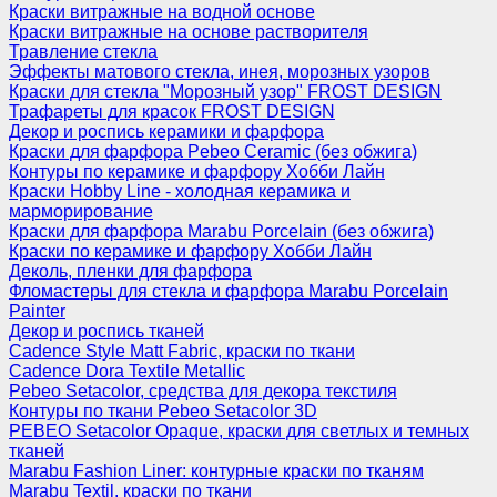
Краски витражные на водной основе
Краски витражные на основе растворителя
Травление стекла
Эффекты матового стекла, инея, морозных узоров
Краски для стекла "Морозный узор" FROST DESIGN
Трафареты для красок FROST DESIGN
Декор и роспись керамики и фарфора
Краски для фарфора Pebeo Ceramic (без обжига)
Контуры по керамике и фарфору Хобби Лайн
Краски Hobby Line - холодная керамика и
марморирование
Краски для фарфора Marabu Porcelain (без обжига)
Краски по керамике и фарфору Хобби Лайн
Деколь, пленки для фарфора
Фломастеры для стекла и фарфора Marabu Porcelain
Painter
Декор и роспись тканей
Cadence Style Matt Fabric, краски по ткани
Cadence Dora Textile Metallic
Pebeo Setacolor, средства для декора текстиля
Контуры по ткани Pebeo Setacolor 3D
PEBEO Setacolor Opaque, краски для светлых и темных
тканей
Marabu Fashion Liner: контурные краски по тканям
Marabu Textil, краски по ткани