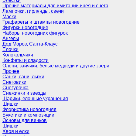
Блёстки
Прочие материалы для имитации инея и снега
Лампочки, гирлянды, свечи
Маски
Трафареты и штампы новогодние
Фигурки новогодние
Наборы новогодних фигурок
Ангелы
Дед Мороз, Санта-Клаус
Елочки
Колокольчики
Конфеты и сладости
Олени, зайчики, белые медведи и другие звери
Прочее
Санки, сани, лыжи
Снеговики
Снегурочка
Снежинки и звезды
Шарики, елочные украшения
Шишки
Флористика новогодняя
Букетики и композиции
Основы для венков
Шишки
Хвоя и ёлки