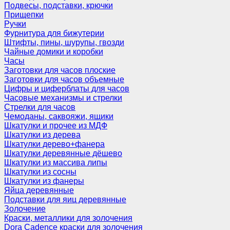
Подвесы, подставки, крючки
Прищепки
Ручки
Фурнитура для бижутерии
Штифты, пины, шурупы, гвозди
Чайные домики и коробки
Часы
Заготовки для часов плоские
Заготовки для часов объемные
Цифры и циферблаты для часов
Часовые механизмы и стрелки
Стрелки для часов
Чемоданы, саквояжи, ящики
Шкатулки и прочее из МДФ
Шкатулки из дерева
Шкатулки дерево+фанера
Шкатулки деревянные дёшево
Шкатулки из массива липы
Шкатулки из сосны
Шкатулки из фанеры
Яйца деревянные
Подставки для яиц деревянные
Золочение
Краски, металлики для золочения
Dora Cadence краски для золочения