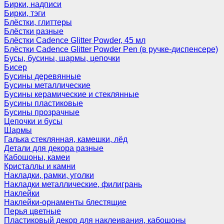
Бирки, надписи
Бирки, тэги
Блёстки, глиттеры
Блёстки разные
Блёстки Cadence Glitter Powder, 45 мл
Блёстки Cadence Glitter Powder Pen (в ручке-диспенсере)
Бусы, бусины, шармы, цепочки
Бисер
Бусины деревянные
Бусины металлические
Бусины керамические и стеклянные
Бусины пластиковые
Бусины прозрачные
Цепочки и бусы
Шармы
Галька стеклянная, камешки, лёд
Детали для декора разные
Кабошоны, камеи
Кристаллы и камни
Накладки, рамки, уголки
Накладки металлические, филигрань
Наклейки
Наклейки-орнаменты блестящие
Перья цветные
Пластиковый декор для наклеивания, кабошоны