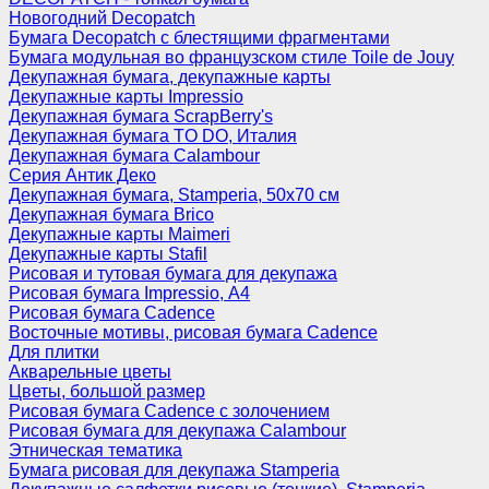
Новогодний Decopatch
Бумага Decopatch с блестящими фрагментами
Бумага модульная во французском стиле Toile de Jouy
Декупажная бумага, декупажные карты
Декупажные карты Impressio
Декупажная бумага ScrapBerry's
Декупажная бумага TO DO, Италия
Декупажная бумага Calambour
Серия Антик Деко
Декупажная бумага, Stamperia, 50х70 см
Декупажная бумага Brico
Декупажные карты Maimeri
Декупажные карты Stafil
Рисовая и тутовая бумага для декупажа
Рисовая бумага Impressio, А4
Рисовая бумага Cadence
Восточные мотивы, рисовая бумага Cadence
Для плитки
Акварельные цветы
Цветы, большой размер
Рисовая бумага Cadence c золочением
Рисовая бумага для декупажа Calambour
Этническая тематика
Бумага рисовая для декупажа Stamperia