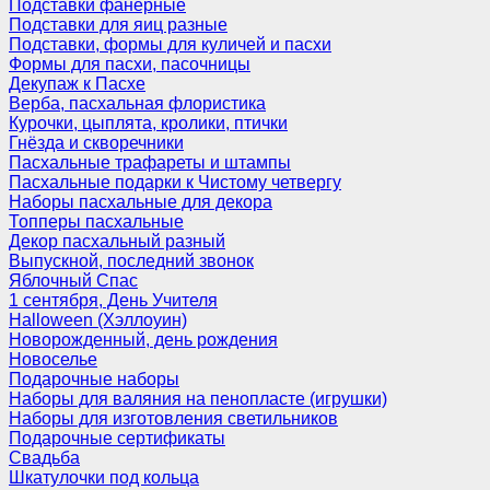
Подставки фанерные
Подставки для яиц разные
Подставки, формы для куличей и пасхи
Формы для пасхи, пасочницы
Декупаж к Пасхе
Верба, пасхальная флористика
Курочки, цыплята, кролики, птички
Гнёзда и скворечники
Пасхальные трафареты и штампы
Пасхальные подарки к Чистому четвергу
Наборы пасхальные для декора
Топперы пасхальные
Декор пасхальный разный
Выпускной, последний звонок
Яблочный Спас
1 сентября, День Учителя
Halloween (Хэллоуин)
Новорожденный, день рождения
Новоселье
Подарочные наборы
Наборы для валяния на пенопласте (игрушки)
Наборы для изготовления светильников
Подарочные сертификаты
Свадьба
Шкатулочки под кольца