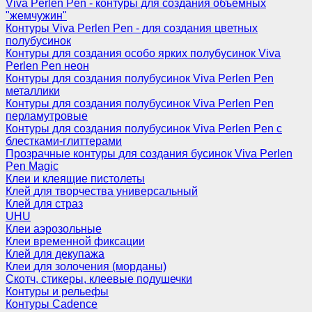
Viva Perlen Pen - контуры для создания объемных
"жемчужин"
Контуры Viva Perlen Pen - для создания цветных
полубусинок
Контуры для создания особо ярких полубусинок Viva
Perlen Pen неон
Контуры для создания полубусинок Viva Perlen Pen
металлики
Контуры для создания полубусинок Viva Perlen Pen
перламутровые
Контуры для создания полубусинок Viva Perlen Pen с
блестками-глиттерами
Прозрачные контуры для создания бусинок Viva Perlen
Pen Magic
Клеи и клеящие пистолеты
Клей для творчества универсальный
Клей для страз
UHU
Клеи аэрозольные
Клеи временной фиксации
Клей для декупажа
Клеи для золочения (морданы)
Скотч, стикеры, клеевые подушечки
Контуры и рельефы
Контуры Cadence