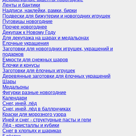
Ленты и бантики
Надписи, наклейки, рамки, бирки
Подвески для бижутерии и новогодних игрушек
Пуговицы новогодние
Прочее новогоднее
Декупаж к Новому Году
Для декупажа на шарах и медальонах
Ёлочные украшения
Заготовки для новогодних игрушек, украшений и
подарков
Емкости для снежных шаров
Ёлочки и конусы
Заготовки для ёлочных игрушек
Деревянные заготовки для ёлочных украшений
Шары
Медальоны
Фигурки разные новогодние
Календари
Снег, иней, лёд
Снег, иней, лёд в баллончиках
Краски для морозного узора
Иней и снег - структурные пасты и гели
Лёд - кристаллы и кубики
Снег в хлопьях и шариках