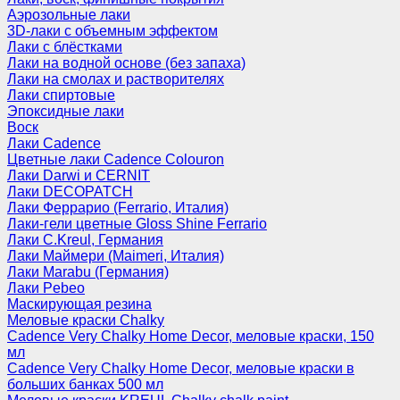
Аэрозольные лаки
3D-лаки с объемным эффектом
Лаки с блёстками
Лаки на водной основе (без запаха)
Лаки на смолах и растворителях
Лаки спиртовые
Эпоксидные лаки
Воск
Лаки Cadence
Цветные лаки Cadence Colouron
Лаки Darwi и CERNIT
Лаки DECOPATCH
Лаки Феррарио (Ferrario, Италия)
Лаки-гели цветные Gloss Shine Ferrario
Лаки C.Kreul, Германия
Лаки Маймери (Maimeri, Италия)
Лаки Marabu (Германия)
Лаки Pebeo
Маскирующая резина
Меловые краски Chalky
Cadence Very Chalky Home Decor, меловые краски, 150
мл
Cadence Very Chalky Home Decor, меловые краски в
больших банках 500 мл