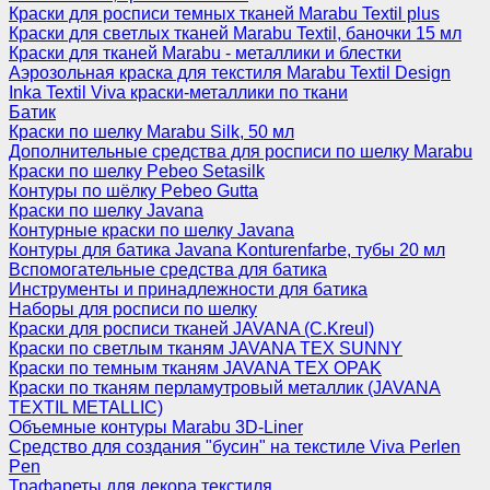
Краски для росписи темных тканей Marabu Textil plus
Краски для светлых тканей Marabu Textil, баночки 15 мл
Краски для тканей Marabu - металлики и блестки
Аэрозольная краска для текстиля Marabu Textil Design
Inka Textil Viva краски-металлики по ткани
Батик
Краски по шелку Marabu Silk, 50 мл
Дополнительные средства для росписи по шелку Marabu
Краски по шелку Pebeo Setasilk
Контуры по шёлку Pebeo Gutta
Краски по шелку Javana
Контурные краски по шелку Javana
Контуры для батика Javana Konturenfarbe, тубы 20 мл
Вспомогательные средства для батика
Инструменты и принадлежности для батика
Наборы для росписи по шелку
Краски для росписи тканей JAVANA (C.Kreul)
Краски по светлым тканям JAVANA TEX SUNNY
Краски по темным тканям JAVANA TEX OPAK
Краски по тканям перламутровый металлик (JAVANA
TEXTIL METALLIC)
Объемные контуры Marabu 3D-Liner
Средство для создания "бусин" на текстиле Viva Perlen
Pen
Трафареты для декора текстиля