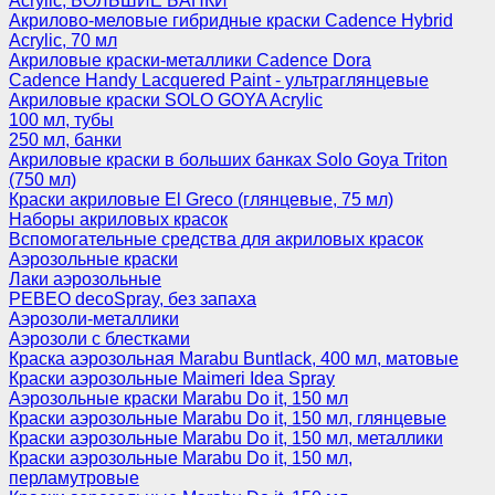
Acrylic, БОЛЬШИЕ БАНКИ
Акрилово-меловые гибридные краски Cadence Hybrid
Acrylic, 70 мл
Акриловые краски-металлики Cadence Dora
Cadence Handy Lacquered Paint - ультраглянцевые
Акриловые краски SOLO GOYA Acrylic
100 мл, тубы
250 мл, банки
Акриловые краски в больших банках Solo Goya Triton
(750 мл)
Краски акриловые El Greco (глянцевые, 75 мл)
Наборы акриловых красок
Вспомогательные средства для акриловых красок
Аэрозольные краски
Лаки аэрозольные
PEBEO decoSpray, без запаха
Аэрозоли-металлики
Аэрозоли с блестками
Краска аэрозольная Marabu Buntlack, 400 мл, матовые
Краски аэрозольные Maimeri Idea Spray
Аэрозольные краски Marabu Do it, 150 мл
Краски аэрозольные Marabu Do it, 150 мл, глянцевые
Краски аэрозольные Marabu Do it, 150 мл, металлики
Краски аэрозольные Marabu Do it, 150 мл,
перламутровые