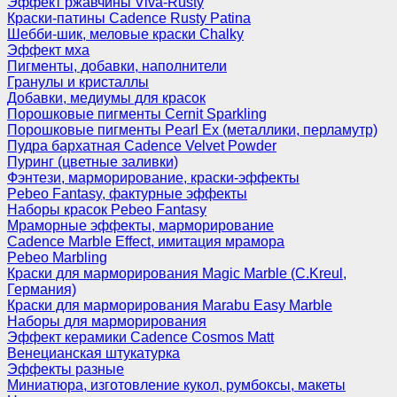
Эффект ржавчины Viva-Rusty
Краски-патины Cadence Rusty Patina
Шебби-шик, меловые краски Chalky
Эффект мха
Пигменты, добавки, наполнители
Гранулы и кристаллы
Добавки, медиумы для красок
Порошковые пигменты Cernit Sparkling
Порошковые пигменты Pearl Ex (металлики, перламутр)
Пудра бархатная Cadence Velvet Powder
Пуринг (цветные заливки)
Фэнтези, марморирование, краски-эффекты
Pebeo Fantasy, фактурные эффекты
Наборы красок Pebeo Fantasy
Мраморные эффекты, марморирование
Cadence Marble Effect, имитация мрамора
Pebeo Marbling
Краски для марморирования Magic Marble (C.Kreul,
Германия)
Краски для марморирования Marabu Easy Marble
Наборы для марморирования
Эффект керамики Cadence Cosmos Matt
Венецианская штукатурка
Эффекты разные
Миниатюра, изготовление кукол, румбоксы, макеты