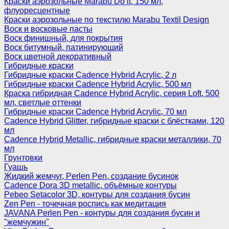
Краски аэрозольные Marabu Do it, 150 мл,
флуоресцентные
Краски аэрозольные по текстилю Marabu Textil Design
Воск и восковые пасты
Воск финишный, для покрытия
Воск битумный, патинирующий
Воск цветной декоративный
Гибридные краски
Гибридные краски Cadence Hybrid Acrylic, 2 л
Гибридные краски Cadence Hybrid Acrylic, 500 мл
Краска гибридная Cadence Hybrid Acrylic, серия Loft, 500
мл, светлые оттенки
Гибридные краски Cadence Hybrid Acrylic, 70 мл
Cadence Hybrid Glitter, гибридные краски с блёстками, 120
мл
Cadence Hybrid Metallic, гибридные краски металлики, 70
мл
Грунтовки
Гуашь
Жидкий жемчуг, Perlen Pen, создание бусинок
Cadence Dora 3D metallic, объёмные контуры
Pebeo Setacolor 3D, контуры для создания бусин
Zen Pen - точечная роспись как медитация
JAVANA Perlen Pen - контуры для создания бусин и
"жемчужин"