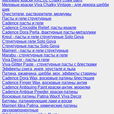
Меловые краски KREUL Chalky chalk paint
Меловые краски Viva Chalky Vintage - для декора шебби
шик
Очистители, растворители, медиумы
Пасты и гели структурные
Cadence пасты и гели
Cadence Crocodile Relief, пасты-кракле
Cadence Dora Perla, фактурные пасты-металлики
Kreul - пасты и гели структурные Solo Goya
Структурные гели Solo Goya
Структурные пасты Solo Goya
Maimeri - пасты и гели структурные
Marabu - структурные пасты и гели
Viva Decor - пасты и гели
Viva-Glitter Paste - структурные пасты с блестками
Эффекты снега, инея, хрусталя и льда
Патина, ржавчина, шебби, мох, эффекты старины
Cadence Dora Wax, восковые патины блестящие
Cadence Finger Wax, восковые патины антик
Сadence Antiquing Paint краски-антик, морилки
Cadence Antique Powder, краски-патины
Восковые патины Patina WaxX Viva Decor
Битумы, патинирующие лаки и воски
Maimeri Idea Patina, химические патины
двухкомпонентные