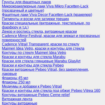
Грунты для фацетных лаков
Микрокракелюрные лаки Viva Mikro Facetten-Lack
(прозрачный и цветные)
Фацетные лаки Viva Decor Facetten-Lack (кракелюр)
Пигменты и воски для затирки трещин
Краски специальные (витражные, текстильные, по
фарфору и т.д.)
Декор и роспись стекла, витражные краски
Cadence Mirror Festival, краски для зеркал и прозрачных
поверхностей
Cadence Vitrail Transparent, краски по стеклу
Maimeri Idea Vetro, краски и контуры для стекла
Контуры по стеклу Maimeri Idea Vetro
Краски и контуры для стекла Marabu
Краски для стекла глянцевые Marabu GlasArt
Краски и контуры для стекла Pebeo
Краски витражные Pebeo Vitrail, без закрепления,
лаковые
Флаконы 45 мл
Флаконы 250 мл
Медиумы и добавки к Pebeo Vitrail
Краски и контуры для стекла под обжиг Pebeo Vitrea 160
Контуры витражные Pebeo Cerne relief
Витражная лента
Контуры витражные