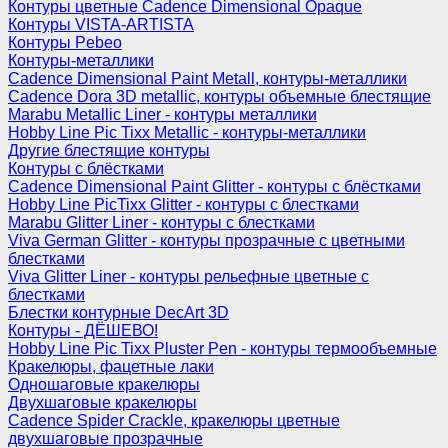
Контуры цветные Cadence Dimensional Opaque
Контуры VISTA-ARTISTA
Контуры Pebeo
Контуры-металлики
Cadence Dimensional Paint Metall, контуры-металлики
Cadence Dora 3D metallic, контуры объемные блестящие
Marabu Metallic Liner - контуры металлики
Hobby Line Pic Tixx Metallic - контуры-металлики
Другие блестящие контуры
Контуры с блёстками
Cadence Dimensional Paint Glitter - контуры с блёстками
Hobby Line PicTixx Glitter - контуры с блестками
Marabu Glitter Liner - контуры с блестками
Viva German Glitter - контуры прозрачные с цветными
блестками
Viva Glitter Liner - контуры рельефные цветные с
блестками
Блестки контурные DecArt 3D
Контуры - ДЁШЕВО!
Hobby Line Pic Tixx Pluster Pen - контуры термообъемные
Кракелюры, фацетные лаки
Одношаговые кракелюры
Двухшаговые кракелюры
Cadence Spider Crackle, кракелюры цветные
двухшаговые прозрачные