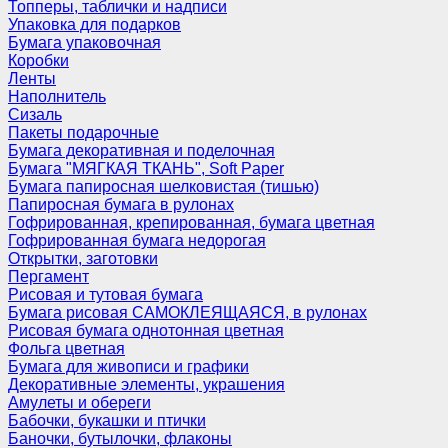
Топперы, таблички и надписи
Упаковка для подарков
Бумага упаковочная
Коробки
Ленты
Наполнитель
Сизаль
Пакеты подарочные
Бумага декоративная и поделочная
Бумага "МЯГКАЯ ТКАНЬ", Soft Paper
Бумага папиросная шелковистая (тишью)
Папиросная бумага в рулонах
Гофрированная, крепированная, бумага цветная
Гофрированная бумага недорогая
Открытки, заготовки
Пергамент
Рисовая и тутовая бумага
Бумага рисовая САМОКЛЕЯЩАЯСЯ, в рулонах
Рисовая бумага однотонная цветная
Фольга цветная
Бумага для живописи и графики
Декоративные элементы, украшения
Амулеты и обереги
Бабочки, букашки и птички
Баночки, бутылочки, флаконы