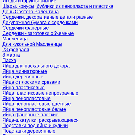
Ягоды и фрукты зимние
Шары, конусы, бублики из пенопласта и пластика
День Святого Валентина
Сердечки, декоративные детали разные
Декупажная бумага с сердечками
Сердечки фанерные
Сердечки - заготовки объемные
Масленица
Для кукольной Масленицы
23 февраля
8 марта
Пасха
Яйца для пасхального декора
Яйца миниатюрные
Яйца деревянные
Яйца с плоскими срезами
Яйца пластиковые
Яйца пластиковые непрозрачные
Яйца пенопластовые
Яйца пенопластовые цветные
Яйца пенопластовые белые
Яйца фанерные плоские
Яйца-шкатулки, раскрывающиеся
Подставки под яйца и куличи
Подставки деревянные