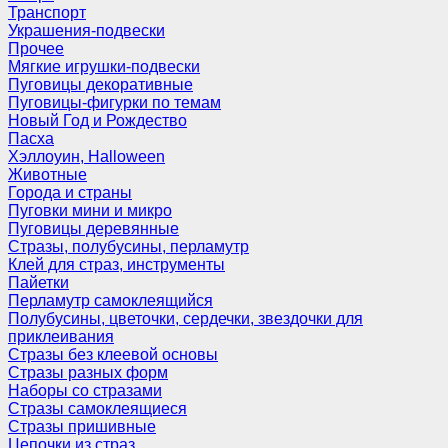
Транспорт
Украшения-подвески
Прочее
Мягкие игрушки-подвески
Пуговицы декоративные
Пуговицы-фигурки по темам
Новый Год и Рождество
Пасха
Хэллоуин, Halloween
Животные
Города и страны
Пуговки мини и микро
Пуговицы деревянные
Стразы, полубусины, перламутр
Клей для страз, инструменты
Пайетки
Перламутр самоклеящийся
Полубусины, цветочки, сердечки, звездочки для
приклеивания
Стразы без клеевой основы
Стразы разных форм
Наборы со стразами
Стразы самоклеящиеся
Стразы пришивные
Цепочки из страз