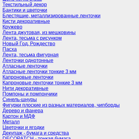
Текстильный декор
Бантики и цветочки
Блестящие, металлизированные ленточки
Кисти декоративные
Кружево
Лента джутовая, из мешковины
Лента, тесьма с рисунком
Новый Год, Рождество
Пасха
Лента, тесьма фигурная
Ленточки однотонные
Атласные ленточки
Атласные ленточки тонкие 3 мм
Капроновые ленточки
Капроновые ленточки тонкие 3 мм
Нити декоративные
Помпоны и помпончики
Синель-шнуры
Фигурки плоские из разных материалов, чипборды
Дерево и фанера
Картон и МДФ
Металл
Цветочки и ягодки
Декупаж - бумага и средства
DECOPATCH - тонкая бумага