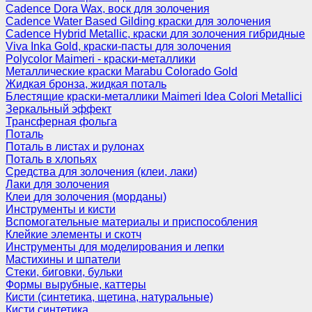
Cadence Dora Wax, воск для золочения
Cadence Water Based Gilding краски для золочения
Cadence Hybrid Metallic, краски для золочения гибридные
Viva Inka Gold, краски-пасты для золочения
Polycolor Maimeri - краски-металлики
Металлические краски Marabu Colorado Gold
Жидкая бронза, жидкая поталь
Блестящие краски-металлики Maimeri Idea Colori Metallici
Зеркальный эффект
Трансферная фольга
Поталь
Поталь в листах и рулонах
Поталь в хлопьях
Средства для золочения (клеи, лаки)
Лаки для золочения
Клеи для золочения (морданы)
Инструменты и кисти
Вспомогательные материалы и приспособления
Клейкие элементы и скотч
Инструменты для моделирования и лепки
Мастихины и шпатели
Стеки, биговки, бульки
Формы вырубные, каттеры
Кисти (синтетика, щетина, натуральные)
Кисти синтетика