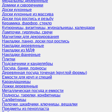
Медальоны деревянные
Домики и скворечники
Доски кухонные
Доски кухонные из массива
Доски под роспись и резьбу
Керамика, фарфор, стекло
Купюрницы, визитницы, журнальницы, календари
Лампочки, гирлянды, свечи
Магнитики для декорирования
Накладки, панно, доски под роспись
Накладки деревянные
Накладки из МДФ
Накладки фанерные
Плитки
Подсвечники и канделябры
Посуда, банки, подносы
Деревянная посуда точеная (круглой формы)
Емкости для круп и специй
Карандашницы
Ложки деревянные
Металлическая посуда и емкости
Подносы, тарелки, конфетницы
Салфетницы
Полочки, шкафчики, ключницы, вешалки
Предметы из пенопласта