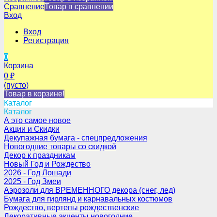
Сравнение
Товар в сравнении
Вход
Вход
Регистрация
0
Корзина
0
₽
(пусто)
Товар в корзине!
Каталог
Каталог
А это самое новое
Акции и Скидки
Декупажная бумага - спецпредложения
Новогодние товары со скидкой
Декор к праздникам
Новый Год и Рождество
2026 - Год Лошади
2025 - Год Змеи
Аэрозоли для ВРЕМЕННОГО декора (снег, лед)
Бумага для гирлянд и карнавальных костюмов
Рождество, вертепы рождественские
Декоративные акценты новогодние