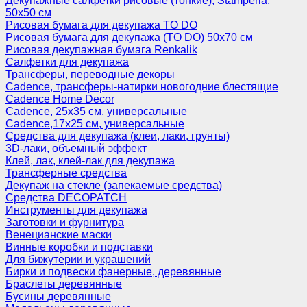
Декупажные салфетки рисовые (тонкие), Stamperia,
50х50 см
Рисовая бумага для декупажа TO DO
Рисовая бумага для декупажа (TO DO) 50х70 см
Рисовая декупажная бумага Renkalik
Салфетки для декупажа
Трансферы, переводные декоры
Cadence, трансферы-натирки новогодние блестящие
Cadence Home Decor
Cadence, 25х35 см, универсальные
Cadence,17х25 см, универсальные
Средства для декупажа (клеи, лаки, грунты)
3D-лаки, объемный эффект
Клей, лак, клей-лак для декупажа
Трансферные средства
Декупаж на стекле (запекаемые средства)
Средства DECOPATCH
Инструменты для декупажа
Заготовки и фурнитура
Венецианские маски
Винные коробки и подставки
Для бижутерии и украшений
Бирки и подвески фанерные, деревянные
Браслеты деревянные
Бусины деревянные