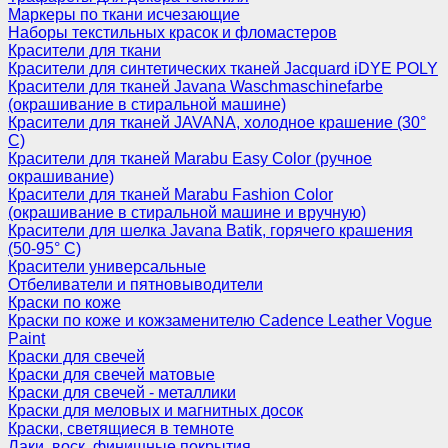
Маркеры по ткани исчезающие
Наборы текстильных красок и фломастеров
Красители для ткани
Красители для синтетических тканей Jacquard iDYE POLY
Красители для тканей Javana Waschmaschinefarbe
(окрашивание в стиральной машине)
Красители для тканей JAVANA, холодное крашение (30°
С)
Красители для тканей Marabu Easy Color (ручное
окрашивание)
Красители для тканей Marabu Fashion Color
(окрашивание в стиральной машине и вручную)
Красители для шелка Javana Batik, горячего крашения
(50-95° С)
Красители универсальные
Отбеливатели и пятновыводители
Краски по коже
Краски по коже и кожзаменителю Cadence Leather Vogue
Paint
Краски для свечей
Краски для свечей матовые
Краски для свечей - металлики
Краски для меловых и магнитных досок
Краски, светящиеся в темноте
Лаки, воск, финишные покрытия