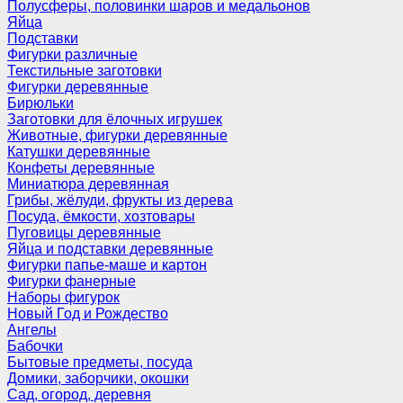
Полусферы, половинки шаров и медальонов
Яйца
Подставки
Фигурки различные
Текстильные заготовки
Фигурки деревянные
Бирюльки
Заготовки для ёлочных игрушек
Животные, фигурки деревянные
Катушки деревянные
Конфеты деревянные
Миниатюра деревянная
Грибы, жёлуди, фрукты из дерева
Посуда, ёмкости, хозтовары
Пуговицы деревянные
Яйца и подставки деревянные
Фигурки папье-маше и картон
Фигурки фанерные
Наборы фигурок
Новый Год и Рождество
Ангелы
Бабочки
Бытовые предметы, посуда
Домики, заборчики, окошки
Сад, огород, деревня