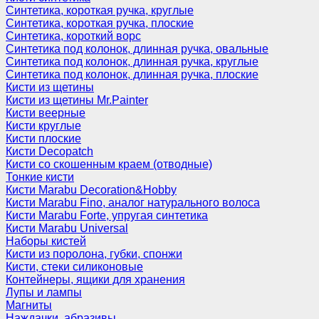
Синтетика, короткая ручка, круглые
Синтетика, короткая ручка, плоские
Синтетика, короткий ворс
Синтетика под колонок, длинная ручка, овальные
Синтетика под колонок, длинная ручка, круглые
Синтетика под колонок, длинная ручка, плоские
Кисти из щетины
Кисти из щетины Mr.Painter
Кисти веерные
Кисти круглые
Кисти плоские
Кисти Decopatch
Кисти со скошенным краем (отводные)
Тонкие кисти
Кисти Marabu Decoration&Hobby
Кисти Marabu Fino, аналог натурального волоса
Кисти Marabu Forte, упругая синтетика
Кисти Marabu Universal
Наборы кистей
Кисти из поролона, губки, спонжи
Кисти, стеки силиконовые
Контейнеры, ящики для хранения
Лупы и лампы
Магниты
Наждачки, абразивы