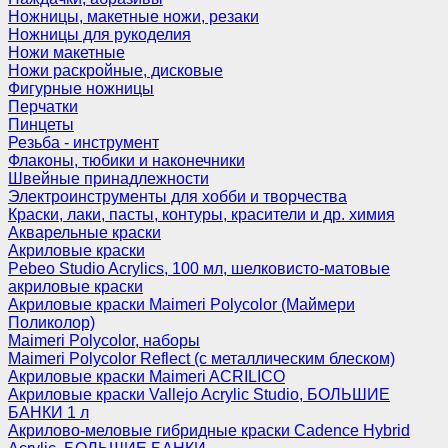
Ножницы, макетные ножи, резаки
Ножницы для рукоделия
Ножи макетные
Ножи раскройные, дисковые
Фигурные ножницы
Перчатки
Пинцеты
Резьба - инструмент
Флаконы, тюбики и наконечники
Швейные принадлежности
Электроинструменты для хобби и творчества
Краски, лаки, пасты, контуры, красители и др. химия
Акварельные краски
Акриловые краски
Pebeo Studio Acrylics, 100 мл, шелковисто-матовые
акриловые краски
Акриловые краски Maimeri Polycolor (Маймери
Поликолор)
Maimeri Polycolor, наборы
Maimeri Polycolor Reflect (с металлическим блеском)
Акриловые краски Maimeri ACRILICO
Акриловые краски Vallejo Acrylic Studio, БОЛЬШИЕ
БАНКИ 1 л
Акрилово-меловые гибридные краски Cadence Hybrid