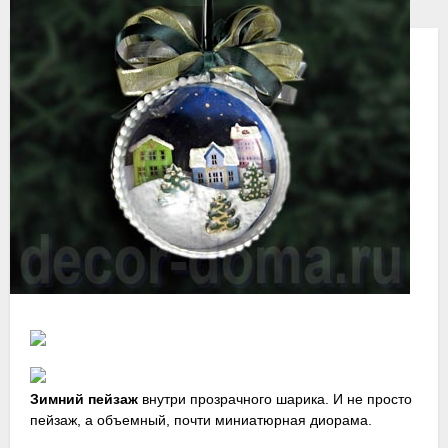
Де
До
31
ок
20
Зимний пейзаж
внутри прозрачного шарика. И не просто
пейзаж, а объемный, почти миниатюрная диорама.