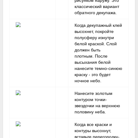
рисунком наружу. Это
классический вариант
обратного декупажа.
Когда декупажный клей
высохнет, покройте
полусферу изнутри
белой краской. Слой
должен быть
плотным. После
высыхания белой
нанесите темно-синюю
краску - это будет
ночное небо.
Нанесите золотым
контуром точки-
звездочки на верхнюю
половину неба.
Когда все краски и
контуры высохнут,
вставьте перегородку-