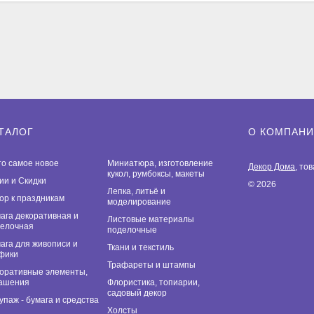
ТАЛОГ
О КОМПАН
то самое новое
Миниатюра, изготовление
Декор Дома
, то
кукол, румбоксы, макеты
ии и Скидки
© 2026
Лепка, литьё и
ор к праздникам
моделирование
ага декоративная и
Листовые материалы
елочная
поделочные
ага для живописи и
Ткани и текстиль
фики
Трафареты и штампы
оративные элементы,
ашения
Флористика, топиарии,
садовый декор
упаж - бумага и средства
Холсты