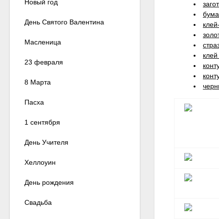
Новый год
заго
бума
День Святого Валентина
клей
золо
Масленица
стра
клей
23 февраля
конт
конт
8 Марта
черн
Пасха
1 сентября
День Учителя
Хеллоуин
День рождения
Свадьба