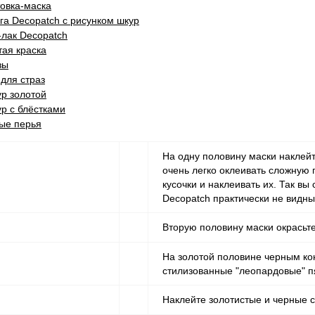
товка-маска
га Decopatch с рисунком шкур
-лак Decopatch
тая краска
зы
 для страз
ур золотой
ур с блёстками
ые перья
На одну половину маски наклейт
очень легко оклеивать сложную 
кусочки и наклеивать их. Так вы
Decopatch практически не видны 
Вторую половину маски окрасьте
На золотой половине черным ко
стилизованные "леопардовые" 
Наклейте золотистые и черные с