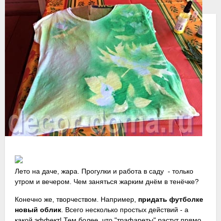
Де
До
11
ию
20
Лето на даче, жара. Прогулки и работа в саду - только
утром и вечером. Чем заняться жарким днём в тенёчке?
Конечно же, творчеством. Например,
придать футболке
новый облик
. Всего несколько простых действий - а
какой эффект! Тем более, что "трафареты" растут прямо