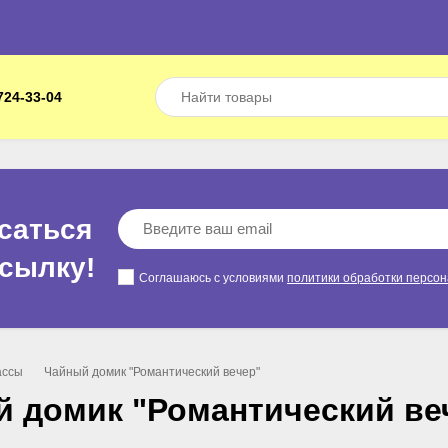
724-33-04
саться
ссылкy!
Соглашаюсь с условиями
политики обработки персо
ассы
Чайный домик "Романтический вечер"
 домик "Романтический ве