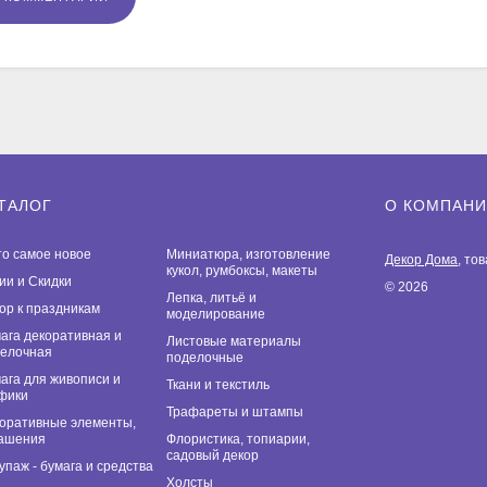
ТАЛОГ
О КОМПАН
то самое новое
Миниатюра, изготовление
Декор Дома
, то
кукол, румбоксы, макеты
ии и Скидки
© 2026
Лепка, литьё и
ор к праздникам
моделирование
ага декоративная и
Листовые материалы
елочная
поделочные
ага для живописи и
Ткани и текстиль
фики
Трафареты и штампы
оративные элементы,
ашения
Флористика, топиарии,
садовый декор
упаж - бумага и средства
Холсты