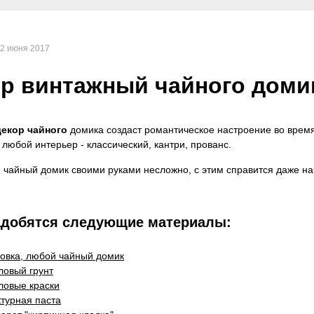
2 июня 2017
екор чайного
домика создаст романтическое настроение во время
 любой интерьер - классический, кантри, прованс.
й чайный домик своими руками несложно, с этим справится даже н
адобятся следующие материалы:
товка, любой чайный домик
ловый грунт
ловые краски
ктурная паста