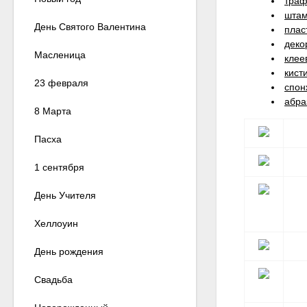
траф
штам
День Святого Валентина
плас
деко
Масленица
клее
кист
23 февраля
спон
абра
8 Марта
Пасха
1 сентября
День Учителя
Хеллоуин
День рождения
Свадьба