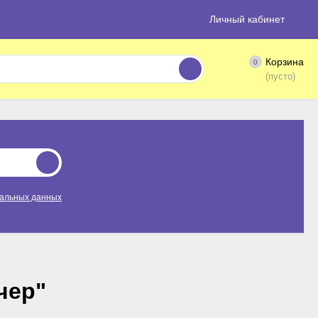
Личный кабинет
Корзина
0
(пусто)
нальных данных
чер"