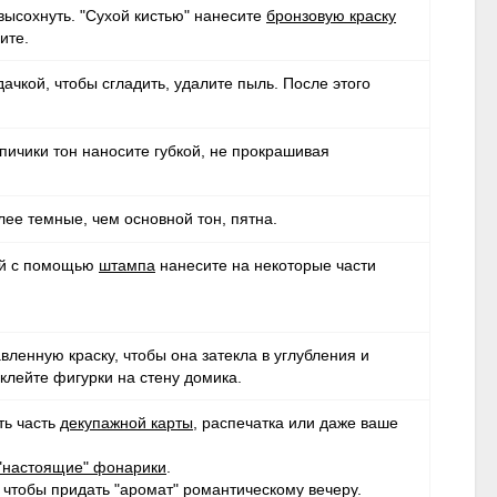
высохнуть. "Сухой кистью" нанесите
бронзовую краску
ите.
чкой, чтобы сгладить, удалите пыль. После этого
пичики тон наносите губкой, не прокрашивая
лее темные, чем основной тон, пятна.
кой с помощью
штампа
нанесите на некоторые части
ленную краску, чтобы она затекла в углубления и
клейте фигурки на стену домика.
ть часть
декупажной карты
, распечатка или даже ваше
"настоящие" фонарики
.
, чтобы придать "аромат" романтическому вечеру.