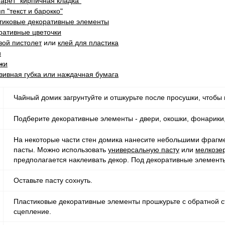
арет "кирпичная кладка"
п "текст и барокко"
тиковые декоративные элементы
ративные цветочки
вой пистолет
или
клей для пластика
и
жи
зивная губка или наждачная бумага
Чайный домик загрунтуйте и отшкурьте после просушки, чтобы 
Подберите декоративные элементы - двери, окошки, фонарики
На некоторые части стен домика нанесите небольшими фрагме
пасты. Можно использовать
универсальную пасту
или
мелкозе
предполагается наклеивать декор. Под декоративные элемент
Оставьте пасту сохнуть.
Пластиковые декоративные элементы прошкурьте с обратной с
сцепление.