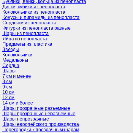
Бублики, венки, кольца из пенопласта
Диски, кубики из пенопласта
Колокольчики из пенопласта
Конусы и пирамиды из пенопласта
Сердечки из пенопласта
Фигурки из пенопласта разные
Шары из пенопласта
Яйца из пенопласта
Предметы из пластика
Звёзды
Колокольчики
Медальоны
Сердца
Шары
7 см и менее
8 см
9 см
10 см
12 см
14 см и более
Шары прозрачные разъемные
Шары прозрачные неразъемные
Шары непрозрачные
Шары европейского производства
Перегородки к прозрачным шарам