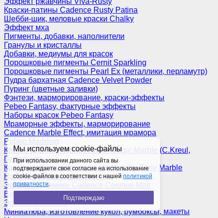
Эффект ржавчины Viva-Rusty
Краски-патины Cadence Rusty Patina
Шебби-шик, меловые краски Chalky
Эффект мха
Пигменты, добавки, наполнители
Гранулы и кристаллы
Добавки, медиумы для красок
Порошковые пигменты Cernit Sparkling
Порошковые пигменты Pearl Ex (металлики, перламутр)
Пудра бархатная Cadence Velvet Powder
Пуринг (цветные заливки)
Фэнтези, марморирование, краски-эффекты
Pebeo Fantasy, фактурные эффекты
Наборы красок Pebeo Fantasy
Мраморные эффекты, марморирование
Cadence Marble Effect, имитация мрамора
Pebeo Marbling
Мы используем cookie-файлы
Краски для марморирования Magic Marble (C.Kreul,
Германия)
При использовании данного сайта вы
Краски для марморирования Marabu Easy Marble
подтверждаете свое согласие на использование
Наборы для марморирования
cookie-файлов в соответствии с нашей
политикой
приватности
.
Эффект керамики Cadence Cosmos Matt
Венецианская штукатурка
Подтверждаю
Эффекты разные
Миниатюра, изготовление кукол, румбоксы, макеты