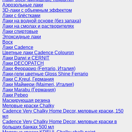
Аэрозольные лаки
3D-лаки с объемным эффектом
Лаки с блёстками
Лаки на водной основе (без запаха)
Лаки на смолах и растворителях
Лаки спиртовые
Эпоксидные лаки
Воск
Лаки Cadence
Цветные лаки Cadence Colouron
Лаки Darwi и CERNIT
Лаки DECOPATCH
Лаки Феррарио (Ferrario, Италия)
Лаки-гели цветные Gloss Shine Ferrario
Лаки C.Kreul, Германия
Лаки Маймери (Maimeri, Италия)
Лаки Marabu (Германия)
Лаки Pebeo
Маскирующая резина
Меловые краски Chalky
Cadence Very Chalky Home Decor, меловые краски, 150
мл
Cadence Very Chalky Home Decor, меловые краски в
больших банках 500 мл