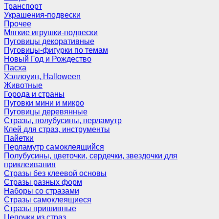
Транспорт
Украшения-подвески
Прочее
Мягкие игрушки-подвески
Пуговицы декоративные
Пуговицы-фигурки по темам
Новый Год и Рождество
Пасха
Хэллоуин, Halloween
Животные
Города и страны
Пуговки мини и микро
Пуговицы деревянные
Стразы, полубусины, перламутр
Клей для страз, инструменты
Пайетки
Перламутр самоклеящийся
Полубусины, цветочки, сердечки, звездочки для
приклеивания
Стразы без клеевой основы
Стразы разных форм
Наборы со стразами
Стразы самоклеящиеся
Стразы пришивные
Цепочки из страз