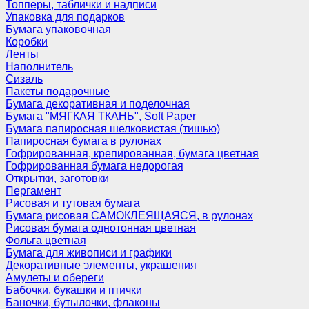
Топперы, таблички и надписи
Упаковка для подарков
Бумага упаковочная
Коробки
Ленты
Наполнитель
Сизаль
Пакеты подарочные
Бумага декоративная и поделочная
Бумага "МЯГКАЯ ТКАНЬ", Soft Paper
Бумага папиросная шелковистая (тишью)
Папиросная бумага в рулонах
Гофрированная, крепированная, бумага цветная
Гофрированная бумага недорогая
Открытки, заготовки
Пергамент
Рисовая и тутовая бумага
Бумага рисовая САМОКЛЕЯЩАЯСЯ, в рулонах
Рисовая бумага однотонная цветная
Фольга цветная
Бумага для живописи и графики
Декоративные элементы, украшения
Амулеты и обереги
Бабочки, букашки и птички
Баночки, бутылочки, флаконы