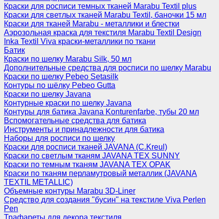
Краски для росписи темных тканей Marabu Textil plus
Краски для светлых тканей Marabu Textil, баночки 15 мл
Краски для тканей Marabu - металлики и блестки
Аэрозольная краска для текстиля Marabu Textil Design
Inka Textil Viva краски-металлики по ткани
Батик
Краски по шелку Marabu Silk, 50 мл
Дополнительные средства для росписи по шелку Marabu
Краски по шелку Pebeo Setasilk
Контуры по шёлку Pebeo Gutta
Краски по шелку Javana
Контурные краски по шелку Javana
Контуры для батика Javana Konturenfarbe, тубы 20 мл
Вспомогательные средства для батика
Инструменты и принадлежности для батика
Наборы для росписи по шелку
Краски для росписи тканей JAVANA (C.Kreul)
Краски по светлым тканям JAVANA TEX SUNNY
Краски по темным тканям JAVANA TEX OPAK
Краски по тканям перламутровый металлик (JAVANA
TEXTIL METALLIC)
Объемные контуры Marabu 3D-Liner
Средство для создания "бусин" на текстиле Viva Perlen
Pen
Трафареты для декора текстиля