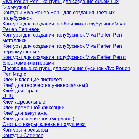
Viva Perlen Pen - контуры для создания объемных
"жемчужин"
Контуры Viva Perlen Pen - для создания цветных
полубусинок
Контуры для создания особо ярких полубусинок Viva
Perlen Pen неон
Контуры для создания полубусинок Viva Perlen Pen
металлики
Контуры для создания полубусинок Viva Perlen Pen
перламутровые
Контуры для создания полубусинок Viva Perlen Pen с
блестками-глиттерами
Прозрачные контуры для создания бусинок Viva Perlen
Pen Magic
Клеи и клеящие пистолеты
Клей для творчества универсальный
Клей для страз
UHU
Клеи аэрозольные
Клеи временной фиксации
Клей для декупажа
Клеи для золочения (морданы)
Скотч, стикеры, клеевые подушечки
Контуры и рельефы
Контуры Cadence