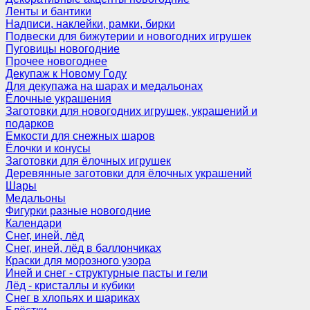
Ленты и бантики
Надписи, наклейки, рамки, бирки
Подвески для бижутерии и новогодних игрушек
Пуговицы новогодние
Прочее новогоднее
Декупаж к Новому Году
Для декупажа на шарах и медальонах
Ёлочные украшения
Заготовки для новогодних игрушек, украшений и
подарков
Емкости для снежных шаров
Ёлочки и конусы
Заготовки для ёлочных игрушек
Деревянные заготовки для ёлочных украшений
Шары
Медальоны
Фигурки разные новогодние
Календари
Снег, иней, лёд
Снег, иней, лёд в баллончиках
Краски для морозного узора
Иней и снег - структурные пасты и гели
Лёд - кристаллы и кубики
Снег в хлопьях и шариках