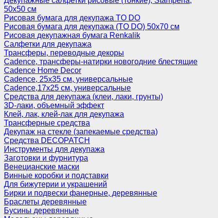
Декупажные салфетки рисовые (тонкие), Stamperia,
50х50 см
Рисовая бумага для декупажа TO DO
Рисовая бумага для декупажа (TO DO) 50х70 см
Рисовая декупажная бумага Renkalik
Салфетки для декупажа
Трансферы, переводные декоры
Cadence, трансферы-натирки новогодние блестящие
Cadence Home Decor
Cadence, 25х35 см, универсальные
Cadence,17х25 см, универсальные
Средства для декупажа (клеи, лаки, грунты)
3D-лаки, объемный эффект
Клей, лак, клей-лак для декупажа
Трансферные средства
Декупаж на стекле (запекаемые средства)
Средства DECOPATCH
Инструменты для декупажа
Заготовки и фурнитура
Венецианские маски
Винные коробки и подставки
Для бижутерии и украшений
Бирки и подвески фанерные, деревянные
Браслеты деревянные
Бусины деревянные