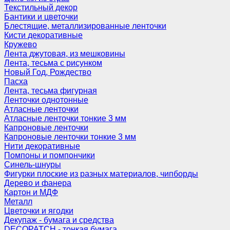
Текстильный декор
Бантики и цветочки
Блестящие, металлизированные ленточки
Кисти декоративные
Кружево
Лента джутовая, из мешковины
Лента, тесьма с рисунком
Новый Год, Рождество
Пасха
Лента, тесьма фигурная
Ленточки однотонные
Атласные ленточки
Атласные ленточки тонкие 3 мм
Капроновые ленточки
Капроновые ленточки тонкие 3 мм
Нити декоративные
Помпоны и помпончики
Синель-шнуры
Фигурки плоские из разных материалов, чипборды
Дерево и фанера
Картон и МДФ
Металл
Цветочки и ягодки
Декупаж - бумага и средства
DECOPATCH - тонкая бумага