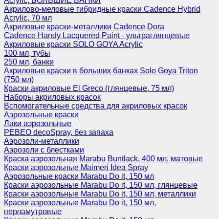
Acrylic, БОЛЬШИЕ БАНКИ
Акрилово-меловые гибридные краски Cadence Hybrid
Acrylic, 70 мл
Акриловые краски-металлики Cadence Dora
Cadence Handy Lacquered Paint - ультраглянцевые
Акриловые краски SOLO GOYA Acrylic
100 мл, тубы
250 мл, банки
Акриловые краски в больших банках Solo Goya Triton
(750 мл)
Краски акриловые El Greco (глянцевые, 75 мл)
Наборы акриловых красок
Вспомогательные средства для акриловых красок
Аэрозольные краски
Лаки аэрозольные
PEBEO decoSpray, без запаха
Аэрозоли-металлики
Аэрозоли с блестками
Краска аэрозольная Marabu Buntlack, 400 мл, матовые
Краски аэрозольные Maimeri Idea Spray
Аэрозольные краски Marabu Do it, 150 мл
Краски аэрозольные Marabu Do it, 150 мл, глянцевые
Краски аэрозольные Marabu Do it, 150 мл, металлики
Краски аэрозольные Marabu Do it, 150 мл,
перламутровые