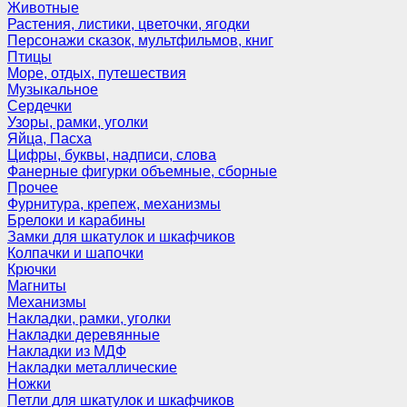
Животные
Растения, листики, цветочки, ягодки
Персонажи сказок, мультфильмов, книг
Птицы
Море, отдых, путешествия
Музыкальное
Сердечки
Узоры, рамки, уголки
Яйца, Пасха
Цифры, буквы, надписи, слова
Фанерные фигурки объемные, сборные
Прочее
Фурнитура, крепеж, механизмы
Брелоки и карабины
Замки для шкатулок и шкафчиков
Колпачки и шапочки
Крючки
Магниты
Механизмы
Накладки, рамки, уголки
Накладки деревянные
Накладки из МДФ
Накладки металлические
Ножки
Петли для шкатулок и шкафчиков