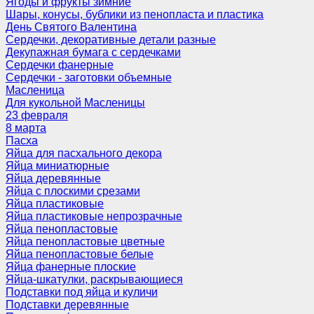
Ягоды и фрукты зимние
Шары, конусы, бублики из пенопласта и пластика
День Святого Валентина
Сердечки, декоративные детали разные
Декупажная бумага с сердечками
Сердечки фанерные
Сердечки - заготовки объемные
Масленица
Для кукольной Масленицы
23 февраля
8 марта
Пасха
Яйца для пасхального декора
Яйца миниатюрные
Яйца деревянные
Яйца с плоскими срезами
Яйца пластиковые
Яйца пластиковые непрозрачные
Яйца пенопластовые
Яйца пенопластовые цветные
Яйца пенопластовые белые
Яйца фанерные плоские
Яйца-шкатулки, раскрывающиеся
Подставки под яйца и куличи
Подставки деревянные