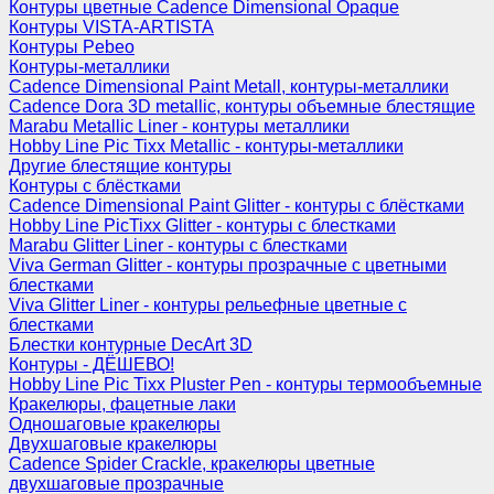
Контуры цветные Cadence Dimensional Opaque
Контуры VISTA-ARTISTA
Контуры Pebeo
Контуры-металлики
Cadence Dimensional Paint Metall, контуры-металлики
Cadence Dora 3D metallic, контуры объемные блестящие
Marabu Metallic Liner - контуры металлики
Hobby Line Pic Tixx Metallic - контуры-металлики
Другие блестящие контуры
Контуры с блёстками
Cadence Dimensional Paint Glitter - контуры с блёстками
Hobby Line PicTixx Glitter - контуры с блестками
Marabu Glitter Liner - контуры с блестками
Viva German Glitter - контуры прозрачные с цветными
блестками
Viva Glitter Liner - контуры рельефные цветные с
блестками
Блестки контурные DecArt 3D
Контуры - ДЁШЕВО!
Hobby Line Pic Tixx Pluster Pen - контуры термообъемные
Кракелюры, фацетные лаки
Одношаговые кракелюры
Двухшаговые кракелюры
Cadence Spider Crackle, кракелюры цветные
двухшаговые прозрачные