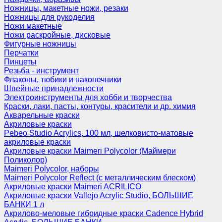
Ножницы, макетные ножи, резаки
Ножницы для рукоделия
Ножи макетные
Ножи раскройные, дисковые
Фигурные ножницы
Перчатки
Пинцеты
Резьба - инструмент
Флаконы, тюбики и наконечники
Швейные принадлежности
Электроинструменты для хобби и творчества
Краски, лаки, пасты, контуры, красители и др. химия
Акварельные краски
Акриловые краски
Pebeo Studio Acrylics, 100 мл, шелковисто-матовые
акриловые краски
Акриловые краски Maimeri Polycolor (Маймери
Поликолор)
Maimeri Polycolor, наборы
Maimeri Polycolor Reflect (с металлическим блеском)
Акриловые краски Maimeri ACRILICO
Акриловые краски Vallejo Acrylic Studio, БОЛЬШИЕ
БАНКИ 1 л
Акрилово-меловые гибридные краски Cadence Hybrid