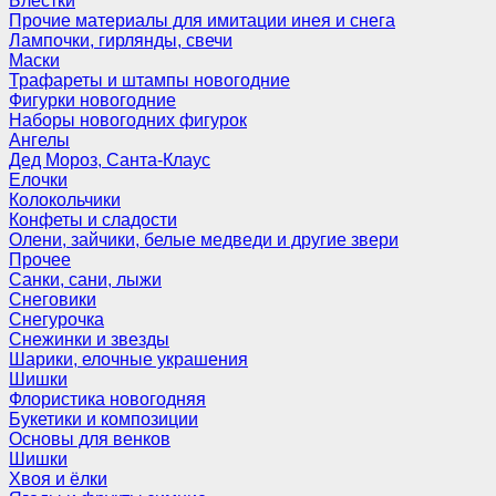
Блёстки
Прочие материалы для имитации инея и снега
Лампочки, гирлянды, свечи
Маски
Трафареты и штампы новогодние
Фигурки новогодние
Наборы новогодних фигурок
Ангелы
Дед Мороз, Санта-Клаус
Елочки
Колокольчики
Конфеты и сладости
Олени, зайчики, белые медведи и другие звери
Прочее
Санки, сани, лыжи
Снеговики
Снегурочка
Снежинки и звезды
Шарики, елочные украшения
Шишки
Флористика новогодняя
Букетики и композиции
Основы для венков
Шишки
Хвоя и ёлки