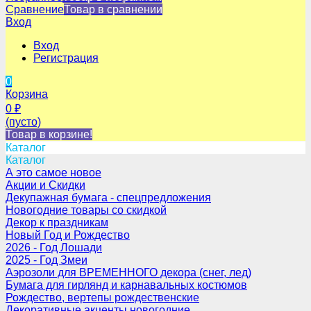
Сравнение
Товар в сравнении
Вход
Вход
Регистрация
0
Корзина
0
₽
(пусто)
Товар в корзине!
Каталог
Каталог
А это самое новое
Акции и Скидки
Декупажная бумага - спецпредложения
Новогодние товары со скидкой
Декор к праздникам
Новый Год и Рождество
2026 - Год Лошади
2025 - Год Змеи
Аэрозоли для ВРЕМЕННОГО декора (снег, лед)
Бумага для гирлянд и карнавальных костюмов
Рождество, вертепы рождественские
Декоративные акценты новогодние