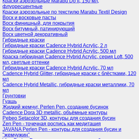
Краски аэрозольные Marabu Do it, 150 мл,
флуоресцентные
Краски аэрозольные по текстилю Marabu Textil Design
Воск и восковые пасты
Воск финишный, для покрытия
Воск битумный, патинирующий
Воск цветной декоративный
Гибридные краски
Гибридные краски Cadence Hybrid Acrylic, 2 л
Гибридные краски Cadence Hybrid Acrylic, 500 мл
Краска гибридная Cadence Hybrid Acrylic, серия Loft, 500
мл, светлые оттенки
Гибридные краски Cadence Hybrid Acrylic, 70 мл
Cadence Hybrid Glitter, гибридные краски с блёстками, 120
мл
Cadence Hybrid Metallic, гибридные краски металлики, 70
мл
Грунтовки
Гуашь
Жидкий жемчуг, Perlen Pen, создание бусинок
Cadence Dora 3D metallic, объёмные контуры
Pebeo Setacolor 3D, контуры для создания бусин
Zen Pen - точечная роспись как медитация
JAVANA Perlen Pen - контуры для создания бусин и
"жемчужин"