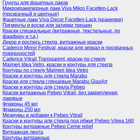
Грунты для фацетных лаков
Микрокракелюрные лаки Viva Mikro Facetten-Lack
(прозрачный и цветные)
Фацетные лаки Viva Decor Facetten-Lack (кракелюр)
Пигменты и воски для затирки трещин
Краски специальные (витражные, текстильные, по
фарфору и т.д.)
Декор и роспись стекла, витражные краски
Cadence Mirror Festival, краски для зеркал и прозрачных
поверхностей
Cadence Vitrail Transparent, краски по стеклу
Maimeri Idea Vetro, краски и контуры для стекла
Контуры по стеклу Maimeri Idea Vetro
Краски и контуры для стекла Marabu
Краски для стекла глянцевые Marabu GlasArt
Краски и контуры для стекла Pebeo
Краски витражные Pebeo Vitrail, без закрепления,
лаковые
Флаконы 45 мл
Флаконы 250 мл
Медиумы и добавки к Pebeo Vitrail
Краски и контуры для стекла под обжиг Pebeo Vitrea 160
Контуры витражные Pebeo Cerne relief
Витражная лента
Контуры витражные