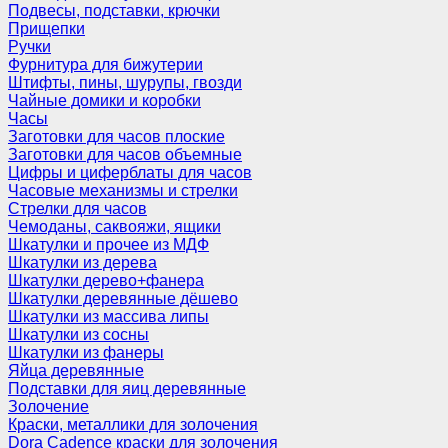
Подвесы, подставки, крючки
Прищепки
Ручки
Фурнитура для бижутерии
Штифты, пины, шурупы, гвозди
Чайные домики и коробки
Часы
Заготовки для часов плоские
Заготовки для часов объемные
Цифры и циферблаты для часов
Часовые механизмы и стрелки
Стрелки для часов
Чемоданы, саквояжи, ящики
Шкатулки и прочее из МДФ
Шкатулки из дерева
Шкатулки дерево+фанера
Шкатулки деревянные дёшево
Шкатулки из массива липы
Шкатулки из сосны
Шкатулки из фанеры
Яйца деревянные
Подставки для яиц деревянные
Золочение
Краски, металлики для золочения
Dora Cadence краски для золочения