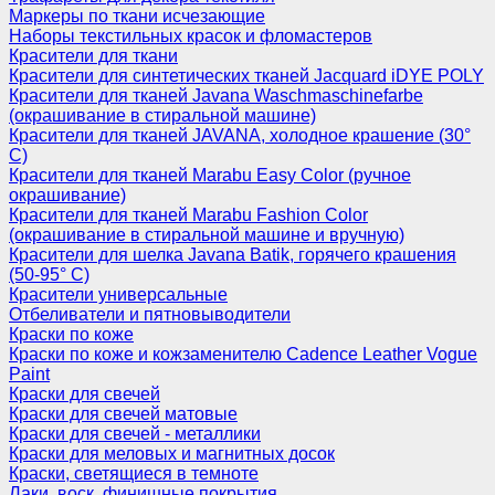
Маркеры по ткани исчезающие
Наборы текстильных красок и фломастеров
Красители для ткани
Красители для синтетических тканей Jacquard iDYE POLY
Красители для тканей Javana Waschmaschinefarbe
(окрашивание в стиральной машине)
Красители для тканей JAVANA, холодное крашение (30°
С)
Красители для тканей Marabu Easy Color (ручное
окрашивание)
Красители для тканей Marabu Fashion Color
(окрашивание в стиральной машине и вручную)
Красители для шелка Javana Batik, горячего крашения
(50-95° С)
Красители универсальные
Отбеливатели и пятновыводители
Краски по коже
Краски по коже и кожзаменителю Cadence Leather Vogue
Paint
Краски для свечей
Краски для свечей матовые
Краски для свечей - металлики
Краски для меловых и магнитных досок
Краски, светящиеся в темноте
Лаки, воск, финишные покрытия