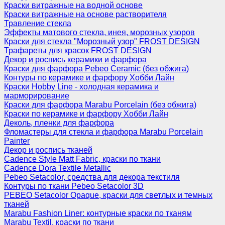
Краски витражные на водной основе
Краски витражные на основе растворителя
Травление стекла
Эффекты матового стекла, инея, морозных узоров
Краски для стекла "Морозный узор" FROST DESIGN
Трафареты для красок FROST DESIGN
Декор и роспись керамики и фарфора
Краски для фарфора Pebeo Ceramic (без обжига)
Контуры по керамике и фарфору Хобби Лайн
Краски Hobby Line - холодная керамика и
марморирование
Краски для фарфора Marabu Porcelain (без обжига)
Краски по керамике и фарфору Хобби Лайн
Деколь, пленки для фарфора
Фломастеры для стекла и фарфора Marabu Porcelain
Painter
Декор и роспись тканей
Cadence Style Matt Fabric, краски по ткани
Cadence Dora Textile Metallic
Pebeo Setacolor, средства для декора текстиля
Контуры по ткани Pebeo Setacolor 3D
PEBEO Setacolor Opaque, краски для светлых и темных
тканей
Marabu Fashion Liner: контурные краски по тканям
Marabu Textil, краски по ткани