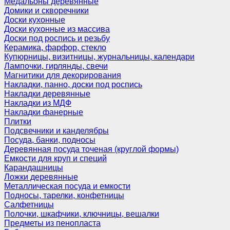
Медальоны деревянные
Домики и скворечники
Доски кухонные
Доски кухонные из массива
Доски под роспись и резьбу
Керамика, фарфор, стекло
Купюрницы, визитницы, журнальницы, календари
Лампочки, гирлянды, свечи
Магнитики для декорирования
Накладки, панно, доски под роспись
Накладки деревянные
Накладки из МДФ
Накладки фанерные
Плитки
Подсвечники и канделябры
Посуда, банки, подносы
Деревянная посуда точеная (круглой формы)
Емкости для круп и специй
Карандашницы
Ложки деревянные
Металлическая посуда и емкости
Подносы, тарелки, конфетницы
Салфетницы
Полочки, шкафчики, ключницы, вешалки
Предметы из пенопласта