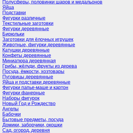
Полусферы, половинки шаров и медальонов
Яйца
Подставки
Фигурки различные
Текстильные заготовки
Фигурки деревянные
Бирюльки
Заготовки для ёлочных игрушек
Животные, фигурки деревянные
Катушки деревянные
Конфеты деревянные
Миниатюра деревянная
Грибы, жёлуди, фрукты из дерева
Посуда, ёмкости, хозтовары
Пуговицы деревянные
Яйца и подставки деревянные
Фигурки папье-маше и картон
Фигурки фанерные
Наборы фигурок
Новый Год и Рождество
Ангелы
Бабочки
Бытовые предметы, посуда
Домики, заборчики, окошки
Сад, огород, деревня