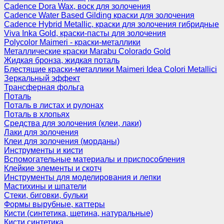
Cadence Dora Wax, воск для золочения
Cadence Water Based Gilding краски для золочения
Cadence Hybrid Metallic, краски для золочения гибридные
Viva Inka Gold, краски-пасты для золочения
Polycolor Maimeri - краски-металлики
Металлические краски Marabu Colorado Gold
Жидкая бронза, жидкая поталь
Блестящие краски-металлики Maimeri Idea Colori Metallici
Зеркальный эффект
Трансферная фольга
Поталь
Поталь в листах и рулонах
Поталь в хлопьях
Средства для золочения (клеи, лаки)
Лаки для золочения
Клеи для золочения (морданы)
Инструменты и кисти
Вспомогательные материалы и приспособления
Клейкие элементы и скотч
Инструменты для моделирования и лепки
Мастихины и шпатели
Стеки, биговки, бульки
Формы вырубные, каттеры
Кисти (синтетика, щетина, натуральные)
Кисти синтетика