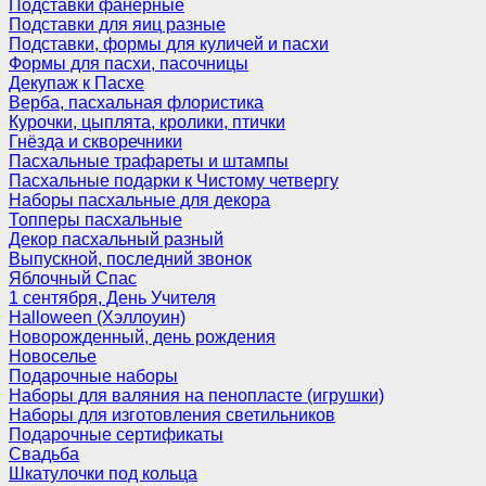
Подставки фанерные
Подставки для яиц разные
Подставки, формы для куличей и пасхи
Формы для пасхи, пасочницы
Декупаж к Пасхе
Верба, пасхальная флористика
Курочки, цыплята, кролики, птички
Гнёзда и скворечники
Пасхальные трафареты и штампы
Пасхальные подарки к Чистому четвергу
Наборы пасхальные для декора
Топперы пасхальные
Декор пасхальный разный
Выпускной, последний звонок
Яблочный Спас
1 сентября, День Учителя
Halloween (Хэллоуин)
Новорожденный, день рождения
Новоселье
Подарочные наборы
Наборы для валяния на пенопласте (игрушки)
Наборы для изготовления светильников
Подарочные сертификаты
Свадьба
Шкатулочки под кольца