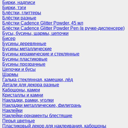
Бирки, надписи
Бирки, тэги
Блёстки, глиттеры
Блёстки разные
Блёстки Cadence Glitter Powder, 45 мл
Блёстки Cadence Glitter Powder Pen (в ручке-диспенсере)
Бусы, бусины, шармы, цепочки
Бисер
Бусины деревянные
Бусины металлические
Бусины керамические и стеклянные
Бусины пластиковые
Бусины прозрачные
Цепочки и бусы
Шармы
Галька стеклянная, камешки, лёд
Детали для декора разные
Кабошоны, камеи
Кристаллы и камни
Накладки, рамки, уголки
Накладки металлические, филигрань
Наклейки
Наклейки-орнаменты блестящие
Перья цветные
Пластиковый декор для наклеивания, кабошоны