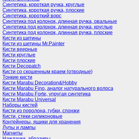
Синтетика, короткая ручка, круглые
Синтетика, короткая ручка, плоские
Синтетика, короткий ворс
Синтетика под колонок, длинная ручка, овальные
Синтетика под колонок, длинная ручка, круглые
Синтетика под колонок, длинная ручка, плоские
Кисти из щетины
Кисти из щетины Mr.Painter
Кисти веерные
Кисти круглые
Кисти плоские
Кисти Decopatch
Кисти со скошенным краем (отводные)
Тонкие кисти
Кисти Marabu Decoration&Hobby
Кисти Marabu Fino, аналог натурального волоса
Кисти Marabu Forte, упругая синтетика
Кисти Marabu Universal
Наборы кистей
Кисти из поролона, губки, спонжи
Кисти, стеки силиконовые
Контейнеры, ящики для хранения
Лупы и лампы
Магниты
Наждачки, абразивы