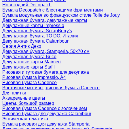
Новогодний Decopatch
Бумага Decopatch с блестящими фрагментами
Бумага модульная во французском стиле Toile de Jouy
Декупажная бумага, декупажные карты
Декупажные карты Impressio
Декупажная бумага ScrapBerry's
Декупажная бумага TO DO, Италия
Декупажная бумага Calambour
Серия Антик Деко
Декупажная бумага, Stamperia, 50х70 см
Декупажная бумага Brico
Декупажные карты Maimeri
Декупажные карты Stafil
Рисовая и тутовая бумага для декупажа
Рисовая бумага Impressio, А4
Рисовая бумага Cadence
Восточные мотивы, рисовая бумага Cadence
Для плитки
Акварельные цветы
Цветы, большой размер
Рисовая бумага Cadence c золочением
Рисовая бумага для декупажа Calambour
Этническая тематика
Бумага рисовая для декупажа Stamperia