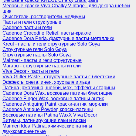
Меловые краски KREUL Chalky chalk paint
Меловые краски Viva Chalky Vintage - для декора шебби
шик
Очистители, растворители, медиумы
Пасты и гели структурные
Cadence пасты и гели
Cadence Crocodile Relief, пасты-кракле
Cadence Dora Perla, фактурные пасты-металлики
Kreul - пасты и гели структурные Solo Goya
Структурные гели Solo Goya
Структурные пасты Solo Goya
Maimeri - пасты и гели структурные
Marabu - структурные пасты и гели
Viva Decor - пасты и гели
Viva-Glitter Paste - структурные пасты с блестками
Эффекты снега, инея, хрусталя и льда
Патина, ржавчина, шебби, мох, эффекты старины
Cadence Dora Wax, восковые патины блестящие
Cadence Finger Wax, восковые патины антик
Сadence Antiquing Paint краски-антик, морилки
Cadence Antique Powder, краски-патины
Восковые патины Patina WaxX Viva Decor
Битумы, патинирующие лаки и воски
Maimeri Idea Patina, химические патины
двухкомпонентные