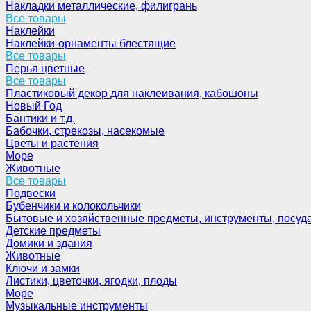
Накладки металлические, филигрань
Все товары
Наклейки
Наклейки-орнаменты блестящие
Все товары
Перья цветные
Все товары
Пластиковый декор для наклеивания, кабошоны
Новый Год
Бантики и т.д.
Бабочки, стрекозы, насекомые
Цветы и растения
Море
Животные
Все товары
Подвески
Бубенчики и колокольчики
Бытовые и хозяйственные предметы, инструменты, посуд
Детские предметы
Домики и здания
Животные
Ключи и замки
Листики, цветочки, ягодки, плоды
Море
Музыкальные инструменты