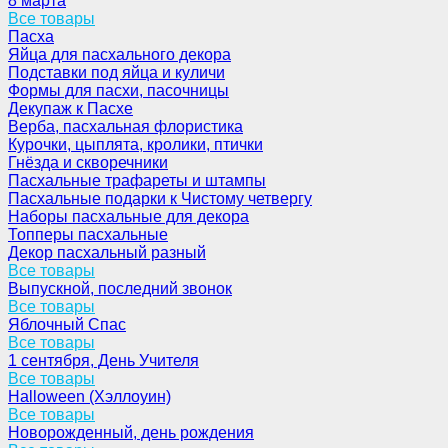
8 марта
Все товары
Пасха
Яйца для пасхального декора
Подставки под яйца и куличи
Формы для пасхи, пасочницы
Декупаж к Пасхе
Верба, пасхальная флористика
Курочки, цыплята, кролики, птички
Гнёзда и скворечники
Пасхальные трафареты и штампы
Пасхальные подарки к Чистому четвергу
Наборы пасхальные для декора
Топперы пасхальные
Декор пасхальный разный
Все товары
Выпускной, последний звонок
Все товары
Яблочный Спас
Все товары
1 сентября, День Учителя
Все товары
Halloween (Хэллоуин)
Все товары
Новорожденный, день рождения