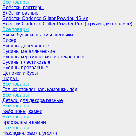
Все товары
Блёстки, глиттеры
Блёстки разные
Блёстки Cadence Glitter Powder, 45 мл
Блёстки Cadence Glitter Powder Pen (в ручке-диспенсере)
Все товары
Бусы, бусины, шармы, цепочки
Бисер
Бусины деревянные
Бусины металлические
Бусины керамические и стеклянные
Бусины пластиковые
Бусины прозрачные
Цепочки и бусы
Шармы
Все товары
Галька стеклянная, камешки, лёд
Все товары
Детали для декора разные
Все товары
Кабошоны, камеи
Все товары
Кристаллы и камни
Все товары
Накладки, рамки, уголки