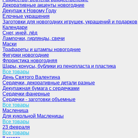
Декоративные акценты новогодние
Декупаж к Новому Году
Ёлочные украшения
Заготовки для новогодних игрушек, украшений и подарков
Календари
Снег, иней, лёд
Лампочки, гирлянды, свечи
Маски
Трафареты и штампы новогодние
Фигурки новогодние
Флористика новогодняя
Шары, конусы, бублики из пенопласта и пластика
Все товары
День Святого Валентина
Сердечки, декоративные детали разные
Декупажная бумага с сердечками
Сердечки фанерные
Сердечки - заготовки объемные
Все товары
Масленица
Для кукольной Масленицы
Все товары
23 февраля
Все товары