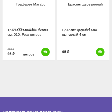
Трафарет Marabu 33х33
Браслет деревянный
см, 010, Роза ветров
выпуклый 4 см
699
₽
95
₽
95
₽