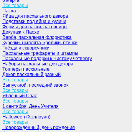
8 марта
Все товары
Пасха
Яйца для пасхального декора
Подставки под яйца и куличи
Формы для пасхи, пасочницы
Декупаж к Пасхе
Верба, пасхальная флористика
Курочки, цыплята, кролики, птички
Гнёзда и скворечники
Пасхальные трафареты и штампы
Пасхальные подарки к Чистому четвергу
Наборы пасхальные для декора
Топперы пасхальные
Декор пасхальный разный
Все товары
Выпускной, последний звонок
Все товары
Яблочный Спас
Все товары
1 сентября, День Учителя
Все товары
Halloween (Хэллоуин)
Все товары
Новорожденный, день рождения