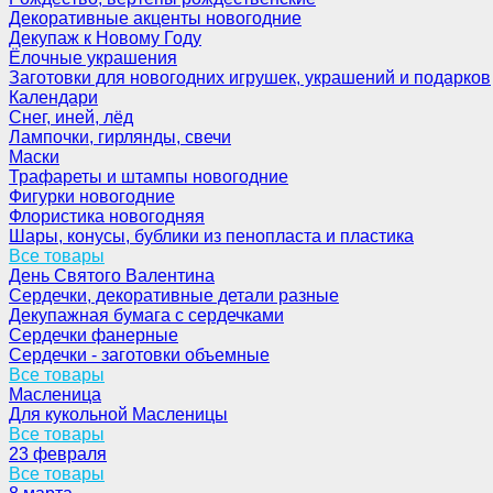
Декоративные акценты новогодние
Декупаж к Новому Году
Ёлочные украшения
Заготовки для новогодних игрушек, украшений и подарков
Календари
Снег, иней, лёд
Лампочки, гирлянды, свечи
Маски
Трафареты и штампы новогодние
Фигурки новогодние
Флористика новогодняя
Шары, конусы, бублики из пенопласта и пластика
Все товары
День Святого Валентина
Сердечки, декоративные детали разные
Декупажная бумага с сердечками
Сердечки фанерные
Сердечки - заготовки объемные
Все товары
Масленица
Для кукольной Масленицы
Все товары
23 февраля
Все товары