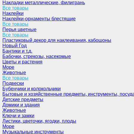
Накладки металлические, филигрань
Все товары
Наклейки
Наклейки-орнаменты блестящие
Все товары
Перья цветные
Все товары
Пластиковый декор для наклеивания, кабошоны
Новый Год
Бантики и т.д.
Бабочки, стрекозы, насекомые
Цветы и растения
Море
Животные
Все товары
Подвески
Бубенчики и колокольчики
Бытовые и хозяйственные предметы, инструменты, посуд
Детские предметы
Домики и здания
Животные
Ключи и замки
Листики, цветочки, ягодки, плоды
Море
Музыкальные инструменты