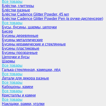
Все товары
Блёстки, глиттеры
Блёстки разные
Блёстки Cadence Glitter Powder, 45 мл
Блёстки Cadence Glitter Powder Pen (в ручке-диспенсере)
Все товары
Бусы, бусины, шармы, цепочки
Бисер
Бусины деревянные
Бусины металлические
Бусины керамические и стеклянные
Бусины пластиковые
Бусины прозрачные
Цепочки и бусы
Шармы
Все товары
Галька стеклянная, камешки, лёд
Все товары
Детали для декора разные
Все товары
Кабошоны, камеи
Все товары
Кристаллы и камни
Все товары
Накладки, рамки, уголки