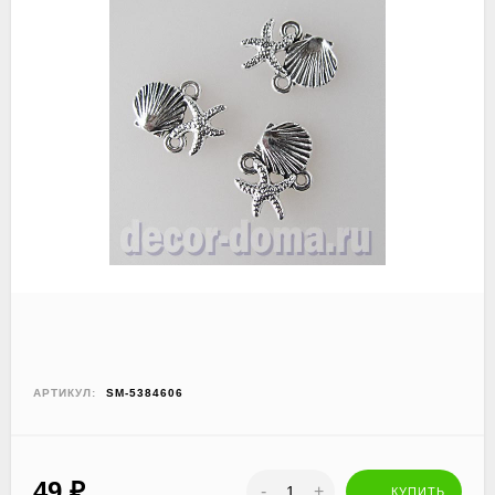
АРТИКУЛ:
SM-5384606
49
₽
-
+
КУПИТЬ