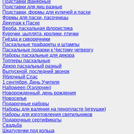
Подставки фанерные
Подставки для яиц разные
Подставки, формы для куличей и пасхи
Формы для пасхи, пасочницы
Декупаж к Пасхе
Верба, пасхальная флористика
Курочки, цыплята, кролики, птички
Гнёзда и скворечники
Пасхальные трафареты и штампы
Пасхальные подарки к Чистому четвергу
Наборы пасхальные для декора
Топперы пасхальные
Декор пасхальный разный
Выпускной, последний звонок
Яблочный Спас
1 сентября, День Учителя
Halloween (Хэллоуин)
Новорожденный, день рождения
Новоселье
Подарочные наборы
Наборы для валяния на пенопласте (игрушки)
Наборы для изготовления светильников
Подарочные сертификаты
Свадьба
Шкатулочки под кольца