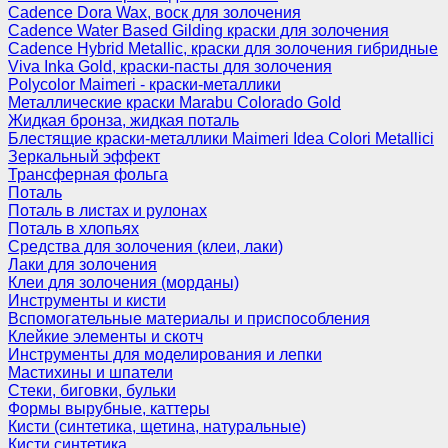
Cadence Dora Wax, воск для золочения
Cadence Water Based Gilding краски для золочения
Cadence Hybrid Metallic, краски для золочения гибридные
Viva Inka Gold, краски-пасты для золочения
Polycolor Maimeri - краски-металлики
Металлические краски Marabu Colorado Gold
Жидкая бронза, жидкая поталь
Блестящие краски-металлики Maimeri Idea Colori Metallici
Зеркальный эффект
Трансферная фольга
Поталь
Поталь в листах и рулонах
Поталь в хлопьях
Средства для золочения (клеи, лаки)
Лаки для золочения
Клеи для золочения (морданы)
Инструменты и кисти
Вспомогательные материалы и приспособления
Клейкие элементы и скотч
Инструменты для моделирования и лепки
Мастихины и шпатели
Стеки, биговки, бульки
Формы вырубные, каттеры
Кисти (синтетика, щетина, натуральные)
Кисти синтетика