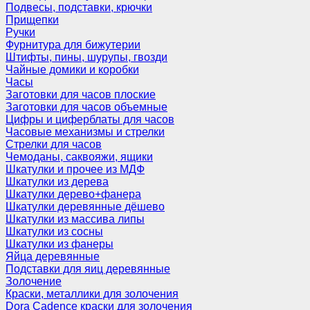
Подвесы, подставки, крючки
Прищепки
Ручки
Фурнитура для бижутерии
Штифты, пины, шурупы, гвозди
Чайные домики и коробки
Часы
Заготовки для часов плоские
Заготовки для часов объемные
Цифры и циферблаты для часов
Часовые механизмы и стрелки
Стрелки для часов
Чемоданы, саквояжи, ящики
Шкатулки и прочее из МДФ
Шкатулки из дерева
Шкатулки дерево+фанера
Шкатулки деревянные дёшево
Шкатулки из массива липы
Шкатулки из сосны
Шкатулки из фанеры
Яйца деревянные
Подставки для яиц деревянные
Золочение
Краски, металлики для золочения
Dora Cadence краски для золочения