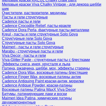
Меловые краски KREUL Chalky chalk paint
Меловые краски Viva Chalky Vintage - для декора шебби
шик
Очистители, растворители, медиумы
Пасты и гели структурные
Cadence пасты и гели
Cadence Crocodile Relief, пасты-кракле
Cadence Dora Perla, фактурные пасты-металлики
Kreul - пасты и гели структурные Solo Goya
Структурные гели Solo Goya
Структурные пасты Solo Goya
Maimeri - пасты и гели структурные
Marabu - структурные пасты и гели
Viva Decor - пасты и гели
Viva-Glitter Paste - структурные пасты с блестками
Эффекты снега, инея, хрусталя и льда
Патина, ржавчина, шебби, мох, эффекты старины
Cadence Dora Wax, восковые патины блестящие
Cadence Finger Wax, восковые патины антик
Сadence Antiquing Paint краски-антик, морилки
Cadence Antique Powder, краски-патины
Восковые патины Patina WaxX Viva Decor
Битумы, патинирующие лаки и воски
Maimeri Idea Patina, химические патины
двухкомпонентные