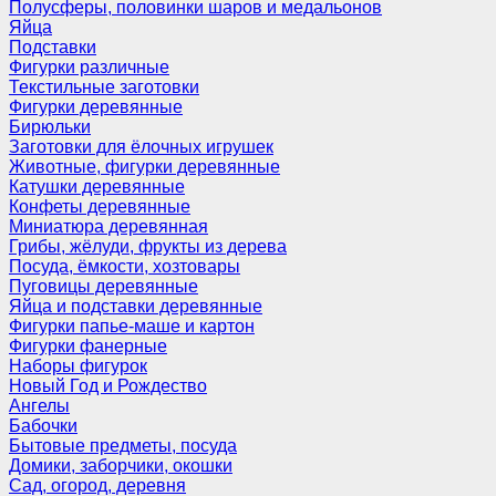
Полусферы, половинки шаров и медальонов
Яйца
Подставки
Фигурки различные
Текстильные заготовки
Фигурки деревянные
Бирюльки
Заготовки для ёлочных игрушек
Животные, фигурки деревянные
Катушки деревянные
Конфеты деревянные
Миниатюра деревянная
Грибы, жёлуди, фрукты из дерева
Посуда, ёмкости, хозтовары
Пуговицы деревянные
Яйца и подставки деревянные
Фигурки папье-маше и картон
Фигурки фанерные
Наборы фигурок
Новый Год и Рождество
Ангелы
Бабочки
Бытовые предметы, посуда
Домики, заборчики, окошки
Сад, огород, деревня