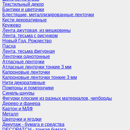
Текстильный декор
Бантики и цветочки
Блестящие, металлизированные ленточки
Кисти декоративные
Кружево
Лента джутовая, из мешковины
Лента, тесьма с рисунком
Новый Год, Рождество
Пасха
Лента, тесьма фигурная
Ленточки однотонные
Атласные ленточки
Атласные ленточки тонкие 3 мм
Капроновые ленточки
Капроновые ленточки тонкие 3 мм
Нити декоративные
Помпоны и помпончики
Синель-шнуры
Фигурки плоские из разных материалов, чипборды
Дерево и фанера
Картон и МДФ
Металл
Цветочки и ягодки
Декупаж - бумага и средства
DECOPATCH - тонкая бумага