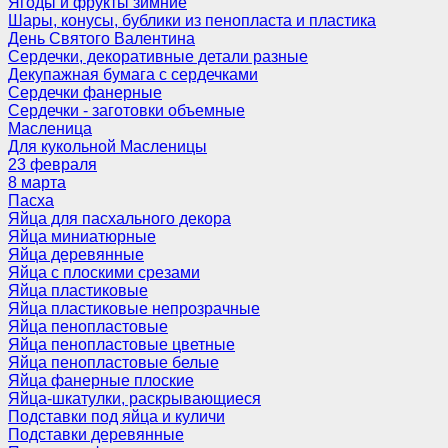
Ягоды и фрукты зимние
Шары, конусы, бублики из пенопласта и пластика
День Святого Валентина
Сердечки, декоративные детали разные
Декупажная бумага с сердечками
Сердечки фанерные
Сердечки - заготовки объемные
Масленица
Для кукольной Масленицы
23 февраля
8 марта
Пасха
Яйца для пасхального декора
Яйца миниатюрные
Яйца деревянные
Яйца с плоскими срезами
Яйца пластиковые
Яйца пластиковые непрозрачные
Яйца пенопластовые
Яйца пенопластовые цветные
Яйца пенопластовые белые
Яйца фанерные плоские
Яйца-шкатулки, раскрывающиеся
Подставки под яйца и куличи
Подставки деревянные