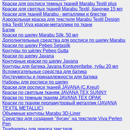
Краски для росписи темных тканей Marabu Textil plus
Краски для светлых тканей Marabu Textil, баночки 15 мл
Краски для тканей Marabu - металлики и блестки
Аэрозольная краска для текстиля Marabu Textil Design
Inka Textil Viva краски-металлики по ткани
Батик
Краски по шелку Marabu Silk, 50 мл
Дополнительные средства для росписи по шелку Marabu
Краски по шелку Pebeo Setasilk
Контуры по шёлку Pebeo Gutta
Краски по шелку Javana
Контурные краски по шелку Javana
Контуры для батика Javana Konturenfarbe, тубы 20 мл
Вспомогательные средства для батика
Инструменты и принадлежности для батика
Наборы для росписи по шелку
Краски для росписи тканей JAVANA (C.Kreul)
Краски по светлым тканям JAVANA TEX SUNNY
Краски по темным тканям JAVANA TEX OPAK
Краски по тканям перламутровый металлик (JAVANA
TEXTIL METALLIC)
Объемные контуры Marabu 3D-Liner
Средство для создания "бусин" на текстиле Viva Perlen
Pen
Трафареты для декора текстиля