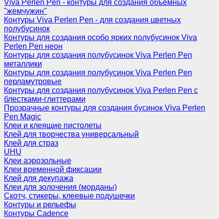
Viva Perlen Pen - контуры для создания объемных
"жемчужин"
Контуры Viva Perlen Pen - для создания цветных
полубусинок
Контуры для создания особо ярких полубусинок Viva
Perlen Pen неон
Контуры для создания полубусинок Viva Perlen Pen
металлики
Контуры для создания полубусинок Viva Perlen Pen
перламутровые
Контуры для создания полубусинок Viva Perlen Pen с
блестками-глиттерами
Прозрачные контуры для создания бусинок Viva Perlen
Pen Magic
Клеи и клеящие пистолеты
Клей для творчества универсальный
Клей для страз
UHU
Клеи аэрозольные
Клеи временной фиксации
Клей для декупажа
Клеи для золочения (морданы)
Скотч, стикеры, клеевые подушечки
Контуры и рельефы
Контуры Cadence