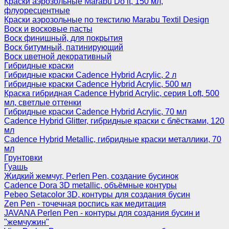
Краски аэрозольные Marabu Do it, 150 мл,
флуоресцентные
Краски аэрозольные по текстилю Marabu Textil Design
Воск и восковые пасты
Воск финишный, для покрытия
Воск битумный, патинирующий
Воск цветной декоративный
Гибридные краски
Гибридные краски Cadence Hybrid Acrylic, 2 л
Гибридные краски Cadence Hybrid Acrylic, 500 мл
Краска гибридная Cadence Hybrid Acrylic, серия Loft, 500
мл, светлые оттенки
Гибридные краски Cadence Hybrid Acrylic, 70 мл
Cadence Hybrid Glitter, гибридные краски с блёстками, 120
мл
Cadence Hybrid Metallic, гибридные краски металлики, 70
мл
Грунтовки
Гуашь
Жидкий жемчуг, Perlen Pen, создание бусинок
Cadence Dora 3D metallic, объёмные контуры
Pebeo Setacolor 3D, контуры для создания бусин
Zen Pen - точечная роспись как медитация
JAVANA Perlen Pen - контуры для создания бусин и
"жемчужин"