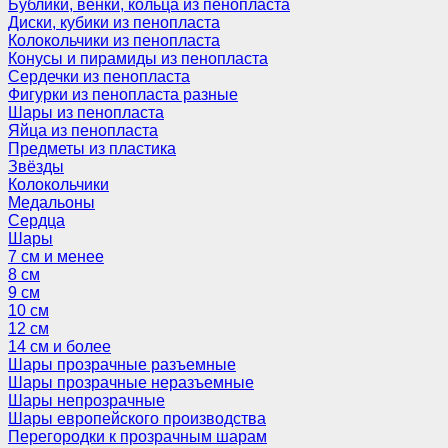
Бублики, венки, кольца из пенопласта
Диски, кубики из пенопласта
Колокольчики из пенопласта
Конусы и пирамиды из пенопласта
Сердечки из пенопласта
Фигурки из пенопласта разные
Шары из пенопласта
Яйца из пенопласта
Предметы из пластика
Звёзды
Колокольчики
Медальоны
Сердца
Шары
7 см и менее
8 см
9 см
10 см
12 см
14 см и более
Шары прозрачные разъемные
Шары прозрачные неразъемные
Шары непрозрачные
Шары европейского производства
Перегородки к прозрачным шарам