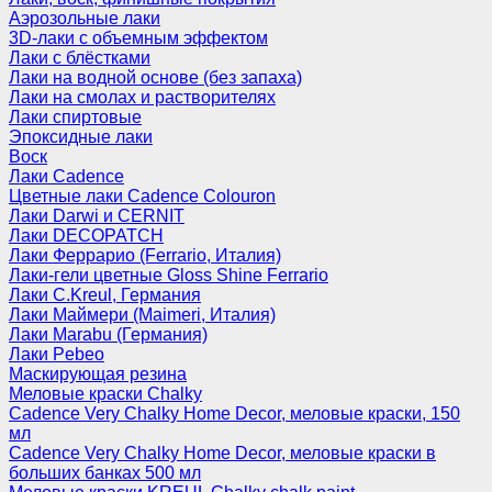
Аэрозольные лаки
3D-лаки с объемным эффектом
Лаки с блёстками
Лаки на водной основе (без запаха)
Лаки на смолах и растворителях
Лаки спиртовые
Эпоксидные лаки
Воск
Лаки Cadence
Цветные лаки Cadence Colouron
Лаки Darwi и CERNIT
Лаки DECOPATCH
Лаки Феррарио (Ferrario, Италия)
Лаки-гели цветные Gloss Shine Ferrario
Лаки C.Kreul, Германия
Лаки Маймери (Maimeri, Италия)
Лаки Marabu (Германия)
Лаки Pebeo
Маскирующая резина
Меловые краски Chalky
Cadence Very Chalky Home Decor, меловые краски, 150
мл
Cadence Very Chalky Home Decor, меловые краски в
больших банках 500 мл