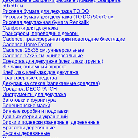
Декупажные салфетки рисовые (тонкие), Stamperia,
50х50 см
Рисовая бумага для декупажа TO DO
Рисовая бумага для декупажа (TO DO) 50х70 см
Рисовая декупажная бумага Renkalik
Салфетки для декупажа
Трансферы, переводные декоры
Cadence, трансферы-натирки новогодние блестящие
Cadence Home Decor
Cadence, 25х35 см, универсальные
Cadence,17х25 см, универсальные
Средства для декупажа (клеи, лаки, грунты)
3D-лаки, объемный эффект
Клей, лак, клей-лак для декупажа
Трансферные средства
Декупаж на стекле (запекаемые средства)
Средства DECOPATCH
Инструменты для декупажа
Заготовки и фурнитура
Венецианские маски
Винные коробки и подставки
Для бижутерии и украшений
Бирки и подвески фанерные, деревянные
Браслеты деревянные
Бусины деревянные