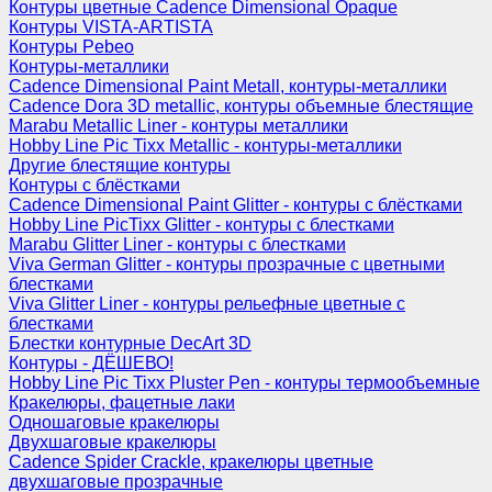
Контуры цветные Cadence Dimensional Opaque
Контуры VISTA-ARTISTA
Контуры Pebeo
Контуры-металлики
Cadence Dimensional Paint Metall, контуры-металлики
Cadence Dora 3D metallic, контуры объемные блестящие
Marabu Metallic Liner - контуры металлики
Hobby Line Pic Tixx Metallic - контуры-металлики
Другие блестящие контуры
Контуры с блёстками
Cadence Dimensional Paint Glitter - контуры с блёстками
Hobby Line PicTixx Glitter - контуры с блестками
Marabu Glitter Liner - контуры с блестками
Viva German Glitter - контуры прозрачные с цветными
блестками
Viva Glitter Liner - контуры рельефные цветные с
блестками
Блестки контурные DecArt 3D
Контуры - ДЁШЕВО!
Hobby Line Pic Tixx Pluster Pen - контуры термообъемные
Кракелюры, фацетные лаки
Одношаговые кракелюры
Двухшаговые кракелюры
Cadence Spider Crackle, кракелюры цветные
двухшаговые прозрачные