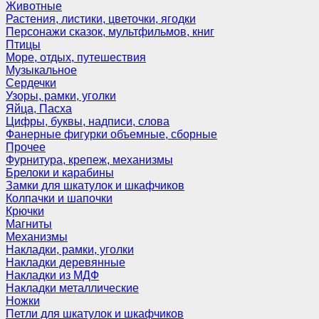
Животные
Растения, листики, цветочки, ягодки
Персонажи сказок, мультфильмов, книг
Птицы
Море, отдых, путешествия
Музыкальное
Сердечки
Узоры, рамки, уголки
Яйца, Пасха
Цифры, буквы, надписи, слова
Фанерные фигурки объемные, сборные
Прочее
Фурнитура, крепеж, механизмы
Брелоки и карабины
Замки для шкатулок и шкафчиков
Колпачки и шапочки
Крючки
Магниты
Механизмы
Накладки, рамки, уголки
Накладки деревянные
Накладки из МДФ
Накладки металлические
Ножки
Петли для шкатулок и шкафчиков