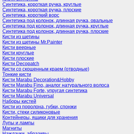
Синтетика, короткая ручка, круглые
Синтетика, короткая ручка, плоские
Синтетика, короткий ворс
Синтетика под колонок, длинная ручка, овальные
Синтетика под колонок, длинная ручка, круглые
Синтетика под колонок, длинная ручка, плоские
Кисти из щетины
Кисти из щетины Mr.Painter
Кисти веерные
Кисти круглые
Кисти плоские
Кисти Decopatch
Кисти со скошенным краем (отводные)
Тонкие кисти
Кисти Marabu Decoration&Hobby
Кисти Marabu Fino, аналог натурального волоса
Кисти Marabu Forte, упругая синтетика
Кисти Marabu Universal
Наборы кистей
Кисти из поролона, губки, спонжи
Кисти, стеки силиконовые
Контейнеры, ящики для хранения
Лупы и лампы
Магниты
Наждачки, абразивы