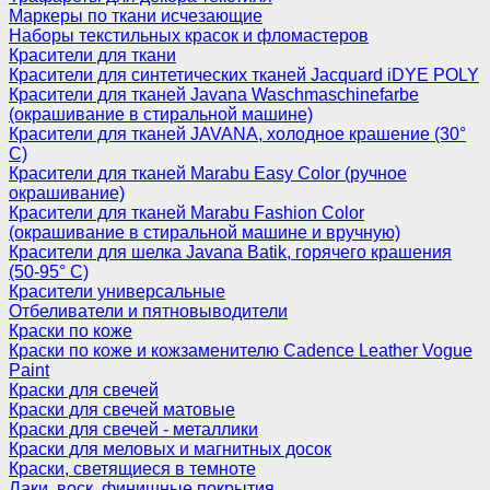
Маркеры по ткани исчезающие
Наборы текстильных красок и фломастеров
Красители для ткани
Красители для синтетических тканей Jacquard iDYE POLY
Красители для тканей Javana Waschmaschinefarbe
(окрашивание в стиральной машине)
Красители для тканей JAVANA, холодное крашение (30°
С)
Красители для тканей Marabu Easy Color (ручное
окрашивание)
Красители для тканей Marabu Fashion Color
(окрашивание в стиральной машине и вручную)
Красители для шелка Javana Batik, горячего крашения
(50-95° С)
Красители универсальные
Отбеливатели и пятновыводители
Краски по коже
Краски по коже и кожзаменителю Cadence Leather Vogue
Paint
Краски для свечей
Краски для свечей матовые
Краски для свечей - металлики
Краски для меловых и магнитных досок
Краски, светящиеся в темноте
Лаки, воск, финишные покрытия