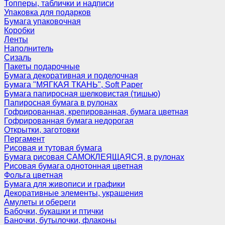
Топперы, таблички и надписи
Упаковка для подарков
Бумага упаковочная
Коробки
Ленты
Наполнитель
Сизаль
Пакеты подарочные
Бумага декоративная и поделочная
Бумага "МЯГКАЯ ТКАНЬ", Soft Paper
Бумага папиросная шелковистая (тишью)
Папиросная бумага в рулонах
Гофрированная, крепированная, бумага цветная
Гофрированная бумага недорогая
Открытки, заготовки
Пергамент
Рисовая и тутовая бумага
Бумага рисовая САМОКЛЕЯЩАЯСЯ, в рулонах
Рисовая бумага однотонная цветная
Фольга цветная
Бумага для живописи и графики
Декоративные элементы, украшения
Амулеты и обереги
Бабочки, букашки и птички
Баночки, бутылочки, флаконы