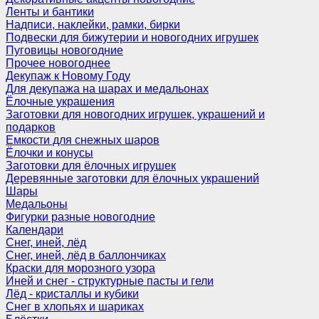
Ленты и бантики
Надписи, наклейки, рамки, бирки
Подвески для бижутерии и новогодних игрушек
Пуговицы новогодние
Прочее новогоднее
Декупаж к Новому Году
Для декупажа на шарах и медальонах
Ёлочные украшения
Заготовки для новогодних игрушек, украшений и
подарков
Емкости для снежных шаров
Ёлочки и конусы
Заготовки для ёлочных игрушек
Деревянные заготовки для ёлочных украшений
Шары
Медальоны
Фигурки разные новогодние
Календари
Снег, иней, лёд
Снег, иней, лёд в баллончиках
Краски для морозного узора
Иней и снег - структурные пасты и гели
Лёд - кристаллы и кубики
Снег в хлопьях и шариках