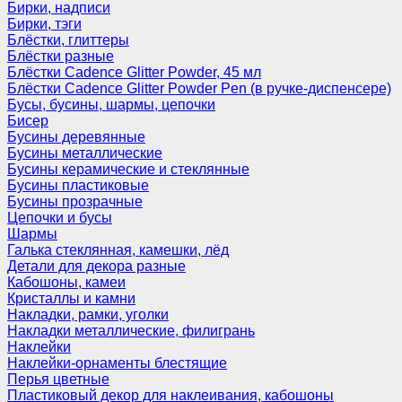
Бирки, надписи
Бирки, тэги
Блёстки, глиттеры
Блёстки разные
Блёстки Cadence Glitter Powder, 45 мл
Блёстки Cadence Glitter Powder Pen (в ручке-диспенсере)
Бусы, бусины, шармы, цепочки
Бисер
Бусины деревянные
Бусины металлические
Бусины керамические и стеклянные
Бусины пластиковые
Бусины прозрачные
Цепочки и бусы
Шармы
Галька стеклянная, камешки, лёд
Детали для декора разные
Кабошоны, камеи
Кристаллы и камни
Накладки, рамки, уголки
Накладки металлические, филигрань
Наклейки
Наклейки-орнаменты блестящие
Перья цветные
Пластиковый декор для наклеивания, кабошоны