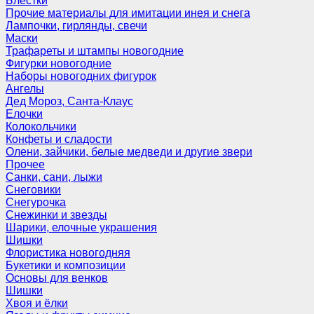
Блёстки
Прочие материалы для имитации инея и снега
Лампочки, гирлянды, свечи
Маски
Трафареты и штампы новогодние
Фигурки новогодние
Наборы новогодних фигурок
Ангелы
Дед Мороз, Санта-Клаус
Елочки
Колокольчики
Конфеты и сладости
Олени, зайчики, белые медведи и другие звери
Прочее
Санки, сани, лыжи
Снеговики
Снегурочка
Снежинки и звезды
Шарики, елочные украшения
Шишки
Флористика новогодняя
Букетики и композиции
Основы для венков
Шишки
Хвоя и ёлки