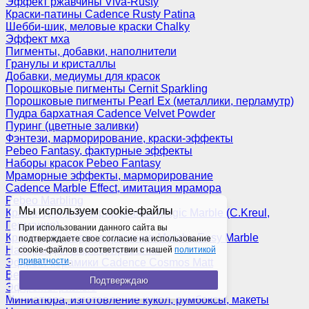
Эффект ржавчины Viva-Rusty
Краски-патины Cadence Rusty Patina
Шебби-шик, меловые краски Chalky
Эффект мха
Пигменты, добавки, наполнители
Гранулы и кристаллы
Добавки, медиумы для красок
Порошковые пигменты Cernit Sparkling
Порошковые пигменты Pearl Ex (металлики, перламутр)
Пудра бархатная Cadence Velvet Powder
Пуринг (цветные заливки)
Фэнтези, марморирование, краски-эффекты
Pebeo Fantasy, фактурные эффекты
Наборы красок Pebeo Fantasy
Мраморные эффекты, марморирование
Cadence Marble Effect, имитация мрамора
Pebeo Marbling
Мы используем cookie-файлы
Краски для марморирования Magic Marble (C.Kreul,
Германия)
При использовании данного сайта вы
Краски для марморирования Marabu Easy Marble
подтверждаете свое согласие на использование
Наборы для марморирования
cookie-файлов в соответствии с нашей
политикой
приватности
.
Эффект керамики Cadence Cosmos Matt
Венецианская штукатурка
Подтверждаю
Эффекты разные
Миниатюра, изготовление кукол, румбоксы, макеты