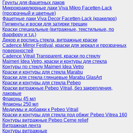
Грунты для фацетных лаков
Микрокракелюрные лаки Viva Mikro Facetten-Lack
(прозрачный и цветные)
Фацетные лаки Viva Decor Facetten-Lack (кракелюр)
Пигменты и воски для затирки трещин
Краски специальные (витражные, текстильные, по
фарфору и т.д.)
Декор и роспись стекла, витражные краски
Cadence Mirror Festival, краски для зеркал и прозрачных
поверхностей
Cadence Vitrail Transparent, краски по стеклу
Maimeri Idea Vetro, краски и контуры для стекла
Контуры по стеклу Maimeri Idea Vetro
Краски и контуры для стекла Marabu
Краски для стекла глянцевые Marabu GlasArt
Краски и контуры для стекла Pebeo
Краски витражные Pebeo Vitrail, без закрепления,
лаковые
Флаконы 45 мл
Флаконы 250 мл
Медиумы и добавки к Pebeo Vitrail
Краски и контуры для стекла под обжиг Pebeo Vitrea 160
Контуры витражные Pebeo Cerne relief
Витражная лента
Контуры витражные