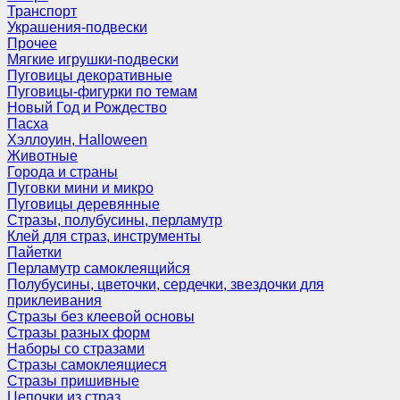
Транспорт
Украшения-подвески
Прочее
Мягкие игрушки-подвески
Пуговицы декоративные
Пуговицы-фигурки по темам
Новый Год и Рождество
Пасха
Хэллоуин, Halloween
Животные
Города и страны
Пуговки мини и микро
Пуговицы деревянные
Стразы, полубусины, перламутр
Клей для страз, инструменты
Пайетки
Перламутр самоклеящийся
Полубусины, цветочки, сердечки, звездочки для
приклеивания
Стразы без клеевой основы
Стразы разных форм
Наборы со стразами
Стразы самоклеящиеся
Стразы пришивные
Цепочки из страз