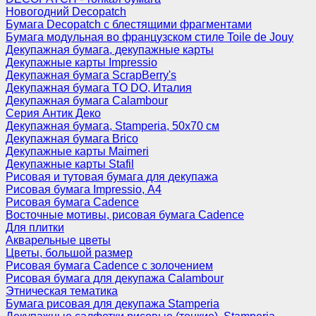
Новогодний Decopatch
Бумага Decopatch с блестящими фрагментами
Бумага модульная во французском стиле Toile de Jouy
Декупажная бумага, декупажные карты
Декупажные карты Impressio
Декупажная бумага ScrapBerry's
Декупажная бумага TO DO, Италия
Декупажная бумага Calambour
Серия Антик Деко
Декупажная бумага, Stamperia, 50х70 см
Декупажная бумага Brico
Декупажные карты Maimeri
Декупажные карты Stafil
Рисовая и тутовая бумага для декупажа
Рисовая бумага Impressio, А4
Рисовая бумага Cadence
Восточные мотивы, рисовая бумага Cadence
Для плитки
Акварельные цветы
Цветы, большой размер
Рисовая бумага Cadence c золочением
Рисовая бумага для декупажа Calambour
Этническая тематика
Бумага рисовая для декупажа Stamperia