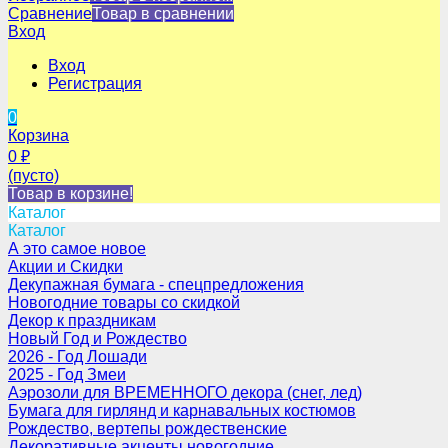
Сравнение
Товар в сравнении
Вход
Вход
Регистрация
0
Корзина
0
₽
(пусто)
Товар в корзине!
Каталог
Каталог
А это самое новое
Акции и Скидки
Декупажная бумага - спецпредложения
Новогодние товары со скидкой
Декор к праздникам
Новый Год и Рождество
2026 - Год Лошади
2025 - Год Змеи
Аэрозоли для ВРЕМЕННОГО декора (снег, лед)
Бумага для гирлянд и карнавальных костюмов
Рождество, вертепы рождественские
Декоративные акценты новогодние