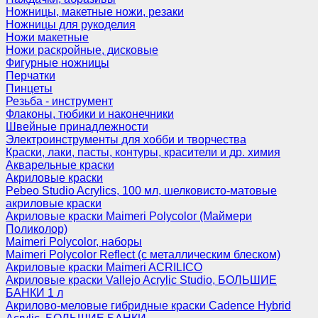
Ножницы, макетные ножи, резаки
Ножницы для рукоделия
Ножи макетные
Ножи раскройные, дисковые
Фигурные ножницы
Перчатки
Пинцеты
Резьба - инструмент
Флаконы, тюбики и наконечники
Швейные принадлежности
Электроинструменты для хобби и творчества
Краски, лаки, пасты, контуры, красители и др. химия
Акварельные краски
Акриловые краски
Pebeo Studio Acrylics, 100 мл, шелковисто-матовые
акриловые краски
Акриловые краски Maimeri Polycolor (Маймери
Поликолор)
Maimeri Polycolor, наборы
Maimeri Polycolor Reflect (с металлическим блеском)
Акриловые краски Maimeri ACRILICO
Акриловые краски Vallejo Acrylic Studio, БОЛЬШИЕ
БАНКИ 1 л
Акрилово-меловые гибридные краски Cadence Hybrid