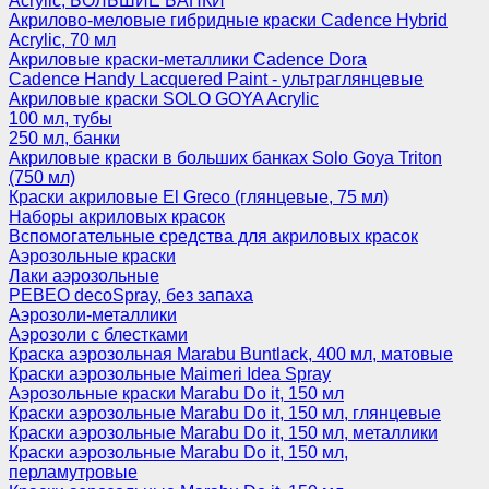
Acrylic, БОЛЬШИЕ БАНКИ
Акрилово-меловые гибридные краски Cadence Hybrid
Acrylic, 70 мл
Акриловые краски-металлики Cadence Dora
Cadence Handy Lacquered Paint - ультраглянцевые
Акриловые краски SOLO GOYA Acrylic
100 мл, тубы
250 мл, банки
Акриловые краски в больших банках Solo Goya Triton
(750 мл)
Краски акриловые El Greco (глянцевые, 75 мл)
Наборы акриловых красок
Вспомогательные средства для акриловых красок
Аэрозольные краски
Лаки аэрозольные
PEBEO decoSpray, без запаха
Аэрозоли-металлики
Аэрозоли с блестками
Краска аэрозольная Marabu Buntlack, 400 мл, матовые
Краски аэрозольные Maimeri Idea Spray
Аэрозольные краски Marabu Do it, 150 мл
Краски аэрозольные Marabu Do it, 150 мл, глянцевые
Краски аэрозольные Marabu Do it, 150 мл, металлики
Краски аэрозольные Marabu Do it, 150 мл,
перламутровые