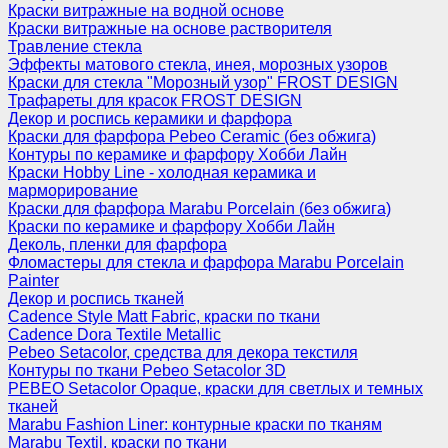
Краски витражные на водной основе
Краски витражные на основе растворителя
Травление стекла
Эффекты матового стекла, инея, морозных узоров
Краски для стекла "Морозный узор" FROST DESIGN
Трафареты для красок FROST DESIGN
Декор и роспись керамики и фарфора
Краски для фарфора Pebeo Ceramic (без обжига)
Контуры по керамике и фарфору Хобби Лайн
Краски Hobby Line - холодная керамика и
марморирование
Краски для фарфора Marabu Porcelain (без обжига)
Краски по керамике и фарфору Хобби Лайн
Деколь, пленки для фарфора
Фломастеры для стекла и фарфора Marabu Porcelain
Painter
Декор и роспись тканей
Cadence Style Matt Fabric, краски по ткани
Cadence Dora Textile Metallic
Pebeo Setacolor, средства для декора текстиля
Контуры по ткани Pebeo Setacolor 3D
PEBEO Setacolor Opaque, краски для светлых и темных
тканей
Marabu Fashion Liner: контурные краски по тканям
Marabu Textil, краски по ткани