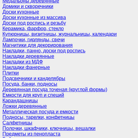
Медальоны деревянные
Домики и скворечники
Доски кухонные
Доски кухонные из массива
Доски под роспись и резьбу
Керамика, фарфор, стекло
Купюрницы, визитницы, журнальницы, календари
Лампочки, гирлянды, свечи
Магнитики для декорирования
Накладки, панно, доски под роспись
Накладки деревянные
Накладки из МДФ
Накладки фанерные
Плитки
Подсвечники и канделябры
Посуда, банки, подносы
Деревянная посуда точеная (круглой формы)
Емкости для круп и специй
Карандашницы
Ложки деревянные
Металлическая посуда и емкости
Подносы, тарелки, конфетницы
Салфетницы
Полочки, шкафчики, ключницы, вешалки
Предметы из пенопласта