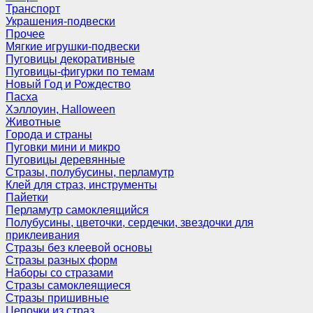
Транспорт
Украшения-подвески
Прочее
Мягкие игрушки-подвески
Пуговицы декоративные
Пуговицы-фигурки по темам
Новый Год и Рождество
Пасха
Хэллоуин, Halloween
Животные
Города и страны
Пуговки мини и микро
Пуговицы деревянные
Стразы, полубусины, перламутр
Клей для страз, инструменты
Пайетки
Перламутр самоклеящийся
Полубусины, цветочки, сердечки, звездочки для
приклеивания
Стразы без клеевой основы
Стразы разных форм
Наборы со стразами
Стразы самоклеящиеся
Стразы пришивные
Цепочки из страз