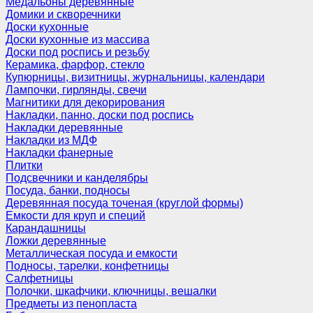
Медальоны деревянные
Домики и скворечники
Доски кухонные
Доски кухонные из массива
Доски под роспись и резьбу
Керамика, фарфор, стекло
Купюрницы, визитницы, журнальницы, календари
Лампочки, гирлянды, свечи
Магнитики для декорирования
Накладки, панно, доски под роспись
Накладки деревянные
Накладки из МДФ
Накладки фанерные
Плитки
Подсвечники и канделябры
Посуда, банки, подносы
Деревянная посуда точеная (круглой формы)
Емкости для круп и специй
Карандашницы
Ложки деревянные
Металлическая посуда и емкости
Подносы, тарелки, конфетницы
Салфетницы
Полочки, шкафчики, ключницы, вешалки
Предметы из пенопласта