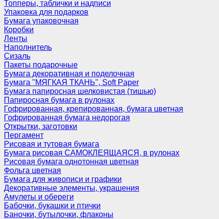
Топперы, таблички и надписи
Упаковка для подарков
Бумага упаковочная
Коробки
Ленты
Наполнитель
Сизаль
Пакеты подарочные
Бумага декоративная и поделочная
Бумага "МЯГКАЯ ТКАНЬ", Soft Paper
Бумага папиросная шелковистая (тишью)
Папиросная бумага в рулонах
Гофрированная, крепированная, бумага цветная
Гофрированная бумага недорогая
Открытки, заготовки
Пергамент
Рисовая и тутовая бумага
Бумага рисовая САМОКЛЕЯЩАЯСЯ, в рулонах
Рисовая бумага однотонная цветная
Фольга цветная
Бумага для живописи и графики
Декоративные элементы, украшения
Амулеты и обереги
Бабочки, букашки и птички
Баночки, бутылочки, флаконы