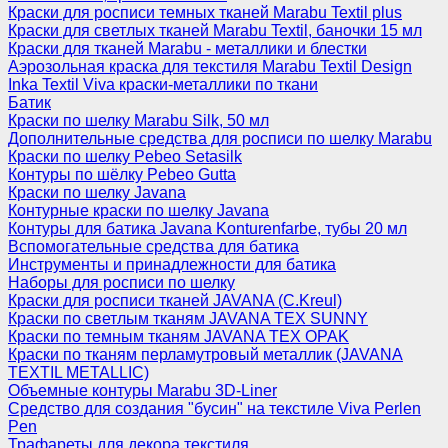
Краски для росписи темных тканей Marabu Textil plus
Краски для светлых тканей Marabu Textil, баночки 15 мл
Краски для тканей Marabu - металлики и блестки
Аэрозольная краска для текстиля Marabu Textil Design
Inka Textil Viva краски-металлики по ткани
Батик
Краски по шелку Marabu Silk, 50 мл
Дополнительные средства для росписи по шелку Marabu
Краски по шелку Pebeo Setasilk
Контуры по шёлку Pebeo Gutta
Краски по шелку Javana
Контурные краски по шелку Javana
Контуры для батика Javana Konturenfarbe, тубы 20 мл
Вспомогательные средства для батика
Инструменты и принадлежности для батика
Наборы для росписи по шелку
Краски для росписи тканей JAVANA (C.Kreul)
Краски по светлым тканям JAVANA TEX SUNNY
Краски по темным тканям JAVANA TEX OPAK
Краски по тканям перламутровый металлик (JAVANA
TEXTIL METALLIC)
Объемные контуры Marabu 3D-Liner
Средство для создания "бусин" на текстиле Viva Perlen
Pen
Трафареты для декора текстиля