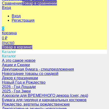
Сравнение
Товар в сравнении
Вход
Вход
Регистрация
0
Корзина
0
₽
(пусто)
Товар в корзине!
Каталог
Каталог
А это самое новое
Акции и Скидки
Декупажная бумага - спецпредложения
Новогодние товары со скидкой
Декор к праздникам
Новый Год и Рождество
2026 - Год Лошади
2025 - Год Змеи
Аэрозоли для ВРЕМЕННОГО декора (снег, лед)
Бумага для гирлянд и карнавальных костюмов
Рождество, вертепы рождественские
Декоративные акценты новогодние