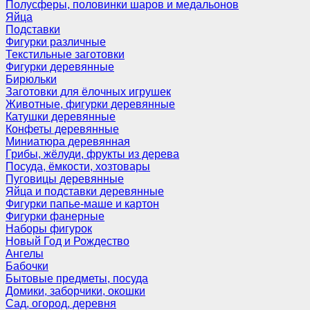
Полусферы, половинки шаров и медальонов
Яйца
Подставки
Фигурки различные
Текстильные заготовки
Фигурки деревянные
Бирюльки
Заготовки для ёлочных игрушек
Животные, фигурки деревянные
Катушки деревянные
Конфеты деревянные
Миниатюра деревянная
Грибы, жёлуди, фрукты из дерева
Посуда, ёмкости, хозтовары
Пуговицы деревянные
Яйца и подставки деревянные
Фигурки папье-маше и картон
Фигурки фанерные
Наборы фигурок
Новый Год и Рождество
Ангелы
Бабочки
Бытовые предметы, посуда
Домики, заборчики, окошки
Сад, огород, деревня