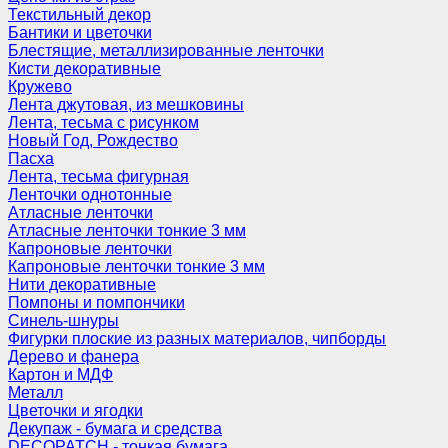
Текстильный декор
Бантики и цветочки
Блестящие, металлизированные ленточки
Кисти декоративные
Кружево
Лента джутовая, из мешковины
Лента, тесьма с рисунком
Новый Год, Рождество
Пасха
Лента, тесьма фигурная
Ленточки однотонные
Атласные ленточки
Атласные ленточки тонкие 3 мм
Капроновые ленточки
Капроновые ленточки тонкие 3 мм
Нити декоративные
Помпоны и помпончики
Синель-шнуры
Фигурки плоские из разных материалов, чипборды
Дерево и фанера
Картон и МДФ
Металл
Цветочки и ягодки
Декупаж - бумага и средства
DECOPATCH - тонкая бумага