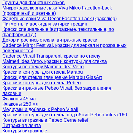
Грунты для фацетных лаков
Микрокракелюрные лаки Viva Mikro Facetten-Lack
(прозрачный и цветные)
Фацетные лаки Viva Decor Facetten-Lack (кракелюр)
Пигменты и воски для затирки трещин
Краски специальные (витражные, текстильные, по
фарфору и т.д.)
Декор и роспись стекла, витражные краски
Cadence Mirror Festival, краски для зеркал и прозрачных
поверхностей
Cadence Vitrail Transparent, краски по стеклу
Maimeri Idea Vetro, краски и контуры для стекла
Контуры по стеклу Maimeri Idea Vetro
Краски и контуры для стекла Marabu
Краски для стекла глянцевые Marabu GlasArt
Краски и контуры для стекла Pebeo
Краски витражные Pebeo Vitrail, без закрепления,
лаковые
Флаконы 45 мл
Флаконы 250 мл
Медиумы и добавки к Pebeo Vitrail
Краски и контуры для стекла под обжиг Pebeo Vitrea 160
Контуры витражные Pebeo Cerne relief
Витражная лента
Контуры витражные