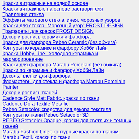
Краски витражные на водной основе
Краски витражные на основе растворителя
Травление стекла
Эффекты матового стекла, инея, морозных узоров
Краски для стекла "Морозный узор" FROST DESIGN
Трафареты для красок FROST DESIGN
Декор и роспись керамики и фарфора
Краски для фарфора Pebeo Ceramic (без обжига)
Контуры по керамике и фарфору Хобби Лайн
Краски Hobby Line - холодная керамика и
марморирование
Краски для фарфора Marabu Porcelain (без обжига)
Краски по керамике и фарфору Хобби Лайн
Деколь, пленки для фарфора
Фломастеры для стекла и фарфора Marabu Porcelain
Painter
Декор и роспись тканей
Cadence Style Matt Fabric, краски по ткани
Cadence Dora Textile Metallic
Pebeo Setacolor, средства для декора текстиля
Контуры по ткани Pebeo Setacolor 3D
PEBEO Setacolor Opaque, краски для светлых и темных
тканей
Marabu Fashion Liner: контурные краски по тканям
Marabu Textil, краски по ткани