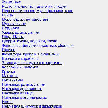
Животные
Растения, листики, цветочки, ягодки
Персонажи сказок, мультфильмов, книг
Птицы
Море, отдых, путешествия
Музыкальное
Сердечки
Узоры, рамки, уголки
Яйца, Пасха
Цифры, буквы, надписи, слова
Фанерные фигурки объемные, сборные
Прочее
Фурнитура, крепеж, механизмы
Брелоки и карабины
Замки для шкатулок и шкафчиков
Колпачки и шапочки
Крючки
Магниты
Механизмы
Накладки, рамки, уголки
Накладки деревянные
Накладки из МДФ
Накладки металлические
Ножки
Петли для шкатулок и шкафчиков