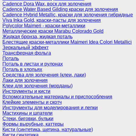
Cadence Dora Wax, воск для золочения
Cadence Water Based Gilding краски для золочения
Cadence Hybrid Metallic, краски для золочения гибридные
Viva Inka Gold, краски-пасты для золочения
Polycolor Maimeri - краски-металлики
Металлические краски Marabu Colorado Gold
Жидкая бронза, жидкая поталь
Блестящие краски-металлики Maimeri Idea Colori Metallici
Зеркальный эффект
Трансферная фольга
Поталь
Поталь в листах и рулонах
Поталь в хлопьях
Средства для золочения (клеи, лаки)
Лаки для золочения
Клеи для золочения (морданы)
Инструменты и кисти
Вспомогательные материалы и приспособления
Клейкие элементы и скотч
Инструменты для моделирования и лепки
Мастихины и шпатели
Стеки, биговки, бульки
Формы вырубные, каттеры
Кисти (синтетика, щетина, натуральные)
Кисти синтетика