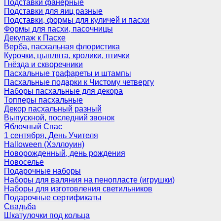
Подставки фанерные
Подставки для яиц разные
Подставки, формы для куличей и пасхи
Формы для пасхи, пасочницы
Декупаж к Пасхе
Верба, пасхальная флористика
Курочки, цыплята, кролики, птички
Гнёзда и скворечники
Пасхальные трафареты и штампы
Пасхальные подарки к Чистому четвергу
Наборы пасхальные для декора
Топперы пасхальные
Декор пасхальный разный
Выпускной, последний звонок
Яблочный Спас
1 сентября, День Учителя
Halloween (Хэллоуин)
Новорожденный, день рождения
Новоселье
Подарочные наборы
Наборы для валяния на пенопласте (игрушки)
Наборы для изготовления светильников
Подарочные сертификаты
Свадьба
Шкатулочки под кольца