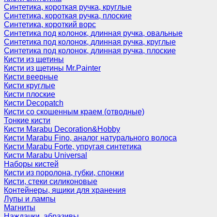
Синтетика, короткая ручка, круглые
Синтетика, короткая ручка, плоские
Синтетика, короткий ворс
Синтетика под колонок, длинная ручка, овальные
Синтетика под колонок, длинная ручка, круглые
Синтетика под колонок, длинная ручка, плоские
Кисти из щетины
Кисти из щетины Mr.Painter
Кисти веерные
Кисти круглые
Кисти плоские
Кисти Decopatch
Кисти со скошенным краем (отводные)
Тонкие кисти
Кисти Marabu Decoration&Hobby
Кисти Marabu Fino, аналог натурального волоса
Кисти Marabu Forte, упругая синтетика
Кисти Marabu Universal
Наборы кистей
Кисти из поролона, губки, спонжи
Кисти, стеки силиконовые
Контейнеры, ящики для хранения
Лупы и лампы
Магниты
Наждачки, абразивы