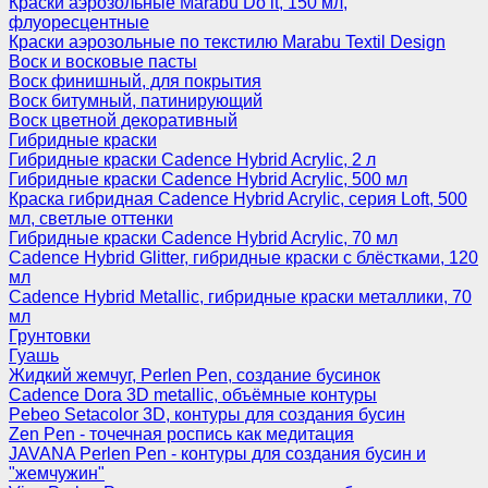
Краски аэрозольные Marabu Do it, 150 мл,
флуоресцентные
Краски аэрозольные по текстилю Marabu Textil Design
Воск и восковые пасты
Воск финишный, для покрытия
Воск битумный, патинирующий
Воск цветной декоративный
Гибридные краски
Гибридные краски Cadence Hybrid Acrylic, 2 л
Гибридные краски Cadence Hybrid Acrylic, 500 мл
Краска гибридная Cadence Hybrid Acrylic, серия Loft, 500
мл, светлые оттенки
Гибридные краски Cadence Hybrid Acrylic, 70 мл
Cadence Hybrid Glitter, гибридные краски с блёстками, 120
мл
Cadence Hybrid Metallic, гибридные краски металлики, 70
мл
Грунтовки
Гуашь
Жидкий жемчуг, Perlen Pen, создание бусинок
Cadence Dora 3D metallic, объёмные контуры
Pebeo Setacolor 3D, контуры для создания бусин
Zen Pen - точечная роспись как медитация
JAVANA Perlen Pen - контуры для создания бусин и
"жемчужин"