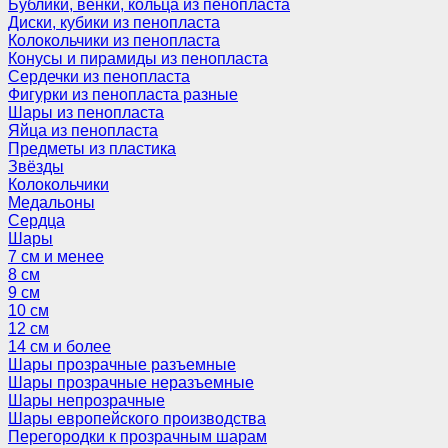
Бублики, венки, кольца из пенопласта
Диски, кубики из пенопласта
Колокольчики из пенопласта
Конусы и пирамиды из пенопласта
Сердечки из пенопласта
Фигурки из пенопласта разные
Шары из пенопласта
Яйца из пенопласта
Предметы из пластика
Звёзды
Колокольчики
Медальоны
Сердца
Шары
7 см и менее
8 см
9 см
10 см
12 см
14 см и более
Шары прозрачные разъемные
Шары прозрачные неразъемные
Шары непрозрачные
Шары европейского производства
Перегородки к прозрачным шарам