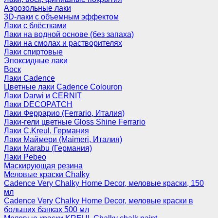
Аэрозольные лаки
3D-лаки с объемным эффектом
Лаки с блёстками
Лаки на водной основе (без запаха)
Лаки на смолах и растворителях
Лаки спиртовые
Эпоксидные лаки
Воск
Лаки Cadence
Цветные лаки Cadence Colouron
Лаки Darwi и CERNIT
Лаки DECOPATCH
Лаки Феррарио (Ferrario, Италия)
Лаки-гели цветные Gloss Shine Ferrario
Лаки C.Kreul, Германия
Лаки Маймери (Maimeri, Италия)
Лаки Marabu (Германия)
Лаки Pebeo
Маскирующая резина
Меловые краски Chalky
Cadence Very Chalky Home Decor, меловые краски, 150
мл
Cadence Very Chalky Home Decor, меловые краски в
больших банках 500 мл