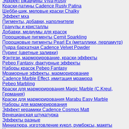
Эффект ржавчины Viva-Rusty
Краски-патины Cadence Rusty Patina
Шебби-шик, меловые краски Chalky
Эффект мха
Пигменты, добавки, наполнители
Гранулы и кристаллы
Добавки, медиумы для красок
Порошковые пигменты Cernit Sparkling
Порошковые пигменты Pearl Ex (металлики, перламутр)
Пудра бархатная Cadence Velvet Powder
Пуринг (цветные заливки)
Фэнтези, марморирование, краски-эффекты
Pebeo Fantasy, фактурные эффекты
Наборы красок Pebeo Fantasy
Мраморные эффекты, марморирование
Cadence Marble Effect, имитация мрамора
Pebeo Marbling
Краски для марморирования Magic Marble (C.Kreul,
Германия)
Краски для марморирования Marabu Easy Marble
Наборы для марморирования
Эффект керамики Cadence Cosmos Matt
Венецианская штукатурка
Эффекты разные
Миниатюра, изготовление кукол, румбоксы, макеты