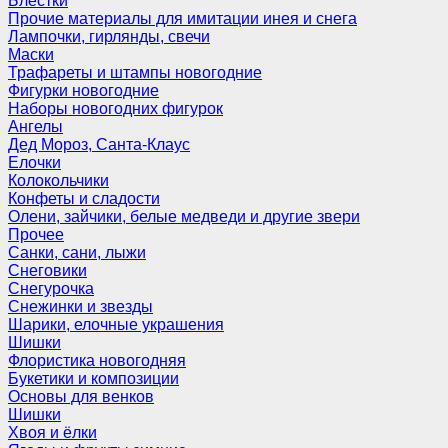
Блёстки
Прочие материалы для имитации инея и снега
Лампочки, гирлянды, свечи
Маски
Трафареты и штампы новогодние
Фигурки новогодние
Наборы новогодних фигурок
Ангелы
Дед Мороз, Санта-Клаус
Елочки
Колокольчики
Конфеты и сладости
Олени, зайчики, белые медведи и другие звери
Прочее
Санки, сани, лыжи
Снеговики
Снегурочка
Снежинки и звезды
Шарики, елочные украшения
Шишки
Флористика новогодняя
Букетики и композиции
Основы для венков
Шишки
Хвоя и ёлки