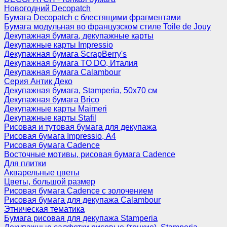
Новогодний Decopatch
Бумага Decopatch с блестящими фрагментами
Бумага модульная во французском стиле Toile de Jouy
Декупажная бумага, декупажные карты
Декупажные карты Impressio
Декупажная бумага ScrapBerry's
Декупажная бумага TO DO, Италия
Декупажная бумага Calambour
Серия Антик Деко
Декупажная бумага, Stamperia, 50х70 см
Декупажная бумага Brico
Декупажные карты Maimeri
Декупажные карты Stafil
Рисовая и тутовая бумага для декупажа
Рисовая бумага Impressio, А4
Рисовая бумага Cadence
Восточные мотивы, рисовая бумага Cadence
Для плитки
Акварельные цветы
Цветы, большой размер
Рисовая бумага Cadence c золочением
Рисовая бумага для декупажа Calambour
Этническая тематика
Бумага рисовая для декупажа Stamperia