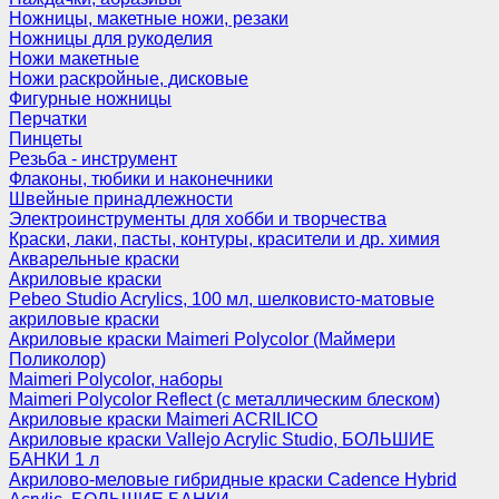
Ножницы, макетные ножи, резаки
Ножницы для рукоделия
Ножи макетные
Ножи раскройные, дисковые
Фигурные ножницы
Перчатки
Пинцеты
Резьба - инструмент
Флаконы, тюбики и наконечники
Швейные принадлежности
Электроинструменты для хобби и творчества
Краски, лаки, пасты, контуры, красители и др. химия
Акварельные краски
Акриловые краски
Pebeo Studio Acrylics, 100 мл, шелковисто-матовые
акриловые краски
Акриловые краски Maimeri Polycolor (Маймери
Поликолор)
Maimeri Polycolor, наборы
Maimeri Polycolor Reflect (с металлическим блеском)
Акриловые краски Maimeri ACRILICO
Акриловые краски Vallejo Acrylic Studio, БОЛЬШИЕ
БАНКИ 1 л
Акрилово-меловые гибридные краски Cadence Hybrid