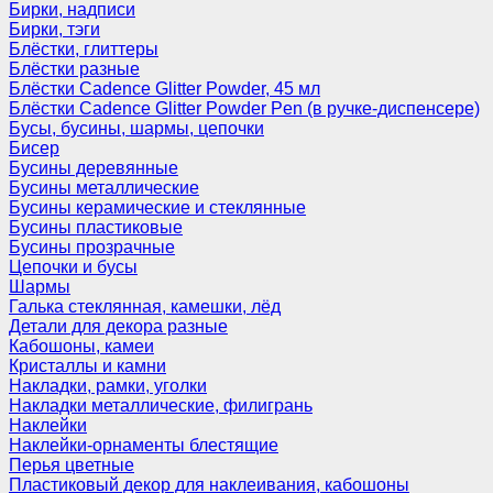
Бирки, надписи
Бирки, тэги
Блёстки, глиттеры
Блёстки разные
Блёстки Cadence Glitter Powder, 45 мл
Блёстки Cadence Glitter Powder Pen (в ручке-диспенсере)
Бусы, бусины, шармы, цепочки
Бисер
Бусины деревянные
Бусины металлические
Бусины керамические и стеклянные
Бусины пластиковые
Бусины прозрачные
Цепочки и бусы
Шармы
Галька стеклянная, камешки, лёд
Детали для декора разные
Кабошоны, камеи
Кристаллы и камни
Накладки, рамки, уголки
Накладки металлические, филигрань
Наклейки
Наклейки-орнаменты блестящие
Перья цветные
Пластиковый декор для наклеивания, кабошоны