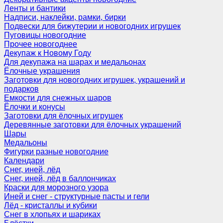
Ленты и бантики
Надписи, наклейки, рамки, бирки
Подвески для бижутерии и новогодних игрушек
Пуговицы новогодние
Прочее новогоднее
Декупаж к Новому Году
Для декупажа на шарах и медальонах
Ёлочные украшения
Заготовки для новогодних игрушек, украшений и
подарков
Емкости для снежных шаров
Ёлочки и конусы
Заготовки для ёлочных игрушек
Деревянные заготовки для ёлочных украшений
Шары
Медальоны
Фигурки разные новогодние
Календари
Снег, иней, лёд
Снег, иней, лёд в баллончиках
Краски для морозного узора
Иней и снег - структурные пасты и гели
Лёд - кристаллы и кубики
Снег в хлопьях и шариках