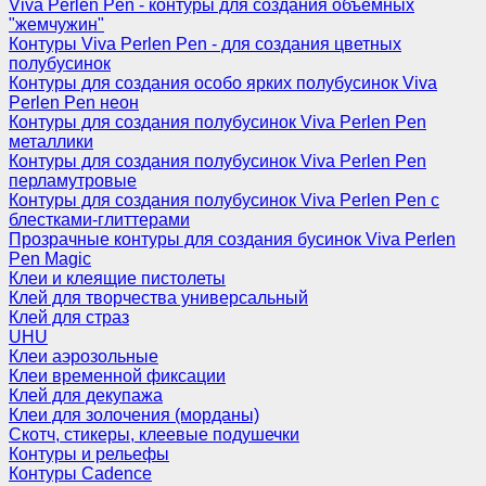
Viva Perlen Pen - контуры для создания объемных
"жемчужин"
Контуры Viva Perlen Pen - для создания цветных
полубусинок
Контуры для создания особо ярких полубусинок Viva
Perlen Pen неон
Контуры для создания полубусинок Viva Perlen Pen
металлики
Контуры для создания полубусинок Viva Perlen Pen
перламутровые
Контуры для создания полубусинок Viva Perlen Pen с
блестками-глиттерами
Прозрачные контуры для создания бусинок Viva Perlen
Pen Magic
Клеи и клеящие пистолеты
Клей для творчества универсальный
Клей для страз
UHU
Клеи аэрозольные
Клеи временной фиксации
Клей для декупажа
Клеи для золочения (морданы)
Скотч, стикеры, клеевые подушечки
Контуры и рельефы
Контуры Cadence