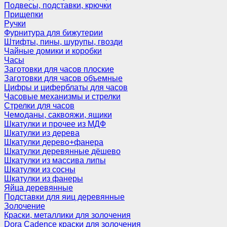
Подвесы, подставки, крючки
Прищепки
Ручки
Фурнитура для бижутерии
Штифты, пины, шурупы, гвозди
Чайные домики и коробки
Часы
Заготовки для часов плоские
Заготовки для часов объемные
Цифры и циферблаты для часов
Часовые механизмы и стрелки
Стрелки для часов
Чемоданы, саквояжи, ящики
Шкатулки и прочее из МДФ
Шкатулки из дерева
Шкатулки дерево+фанера
Шкатулки деревянные дёшево
Шкатулки из массива липы
Шкатулки из сосны
Шкатулки из фанеры
Яйца деревянные
Подставки для яиц деревянные
Золочение
Краски, металлики для золочения
Dora Cadence краски для золочения