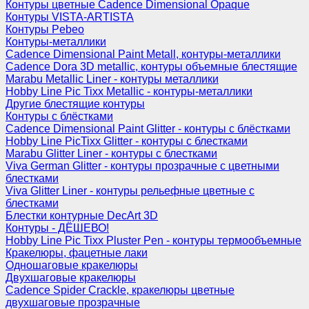
Контуры цветные Cadence Dimensional Opaque
Контуры VISTA-ARTISTA
Контуры Pebeo
Контуры-металлики
Cadence Dimensional Paint Metall, контуры-металлики
Cadence Dora 3D metallic, контуры объемные блестящие
Marabu Metallic Liner - контуры металлики
Hobby Line Pic Tixx Metallic - контуры-металлики
Другие блестящие контуры
Контуры с блёстками
Cadence Dimensional Paint Glitter - контуры с блёстками
Hobby Line PicTixx Glitter - контуры с блестками
Marabu Glitter Liner - контуры с блестками
Viva German Glitter - контуры прозрачные с цветными
блестками
Viva Glitter Liner - контуры рельефные цветные с
блестками
Блестки контурные DecArt 3D
Контуры - ДЁШЕВО!
Hobby Line Pic Tixx Pluster Pen - контуры термообъемные
Кракелюры, фацетные лаки
Одношаговые кракелюры
Двухшаговые кракелюры
Cadence Spider Crackle, кракелюры цветные
двухшаговые прозрачные