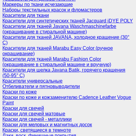
Маркеры по ткани исчезающие
Наборы текстильных красок и фломастеров
Красители для ткани
Красители для синтетических тканей Jacquard iDYE POLY
Красители для тканей Javana Waschmaschinefarbe
(окрашивание в стиральной машине)
Красители для тканей JAVANA, холодное крашение (30°
С)
Красители для тканей Marabu Easy Color (ручное
окрашивание)
Красители для тканей Marabu Fashion Color
(окрашивание в стиральной машине и вручную)
Красители для шелка Javana Batik, горячего крашения
(50-95° С)
Красители универсальные
Отбеливатели и пятновыводители
Краски по коже
Краски по коже и кожзаменителю Cadence Leather Vogue
Paint
Краски для свечей
Краски для свечей матовые
Краски для свечей - металлики
Краски для меловых и магнитных досок
Краски, светящиеся в темноте
Лаки, воск, финишные покрытия