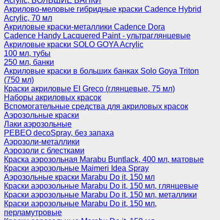
Acrylic, БОЛЬШИЕ БАНКИ
Акрилово-меловые гибридные краски Cadence Hybrid
Acrylic, 70 мл
Акриловые краски-металлики Cadence Dora
Cadence Handy Lacquered Paint - ультраглянцевые
Акриловые краски SOLO GOYA Acrylic
100 мл, тубы
250 мл, банки
Акриловые краски в больших банках Solo Goya Triton
(750 мл)
Краски акриловые El Greco (глянцевые, 75 мл)
Наборы акриловых красок
Вспомогательные средства для акриловых красок
Аэрозольные краски
Лаки аэрозольные
PEBEO decoSpray, без запаха
Аэрозоли-металлики
Аэрозоли с блестками
Краска аэрозольная Marabu Buntlack, 400 мл, матовые
Краски аэрозольные Maimeri Idea Spray
Аэрозольные краски Marabu Do it, 150 мл
Краски аэрозольные Marabu Do it, 150 мл, глянцевые
Краски аэрозольные Marabu Do it, 150 мл, металлики
Краски аэрозольные Marabu Do it, 150 мл,
перламутровые