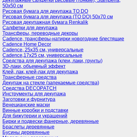
Декупажные салфетки рисовые (тонкие), Stamperia,
50х50 см
Рисовая бумага для декупажа TO DO
Рисовая бумага для декупажа (TO DO) 50х70 см
Рисовая декупажная бумага Renkalik
Салфетки для декупажа
Трансферы, переводные декоры
Cadence, трансферы-натирки новогодние блестящие
Cadence Home Decor
Cadence, 25х35 см, универсальные
Cadence,17х25 см, универсальные
Средства для декупажа (клеи, лаки, грунты)
3D-лаки, объемный эффект
Клей, лак, клей-лак для декупажа
Трансферные средства
Декупаж на стекле (запекаемые средства)
Средства DECOPATCH
Инструменты для декупажа
Заготовки и фурнитура
Венецианские маски
Винные коробки и подставки
Для бижутерии и украшений
Бирки и подвески фанерные, деревянные
Браслеты деревянные
Бусины деревянные