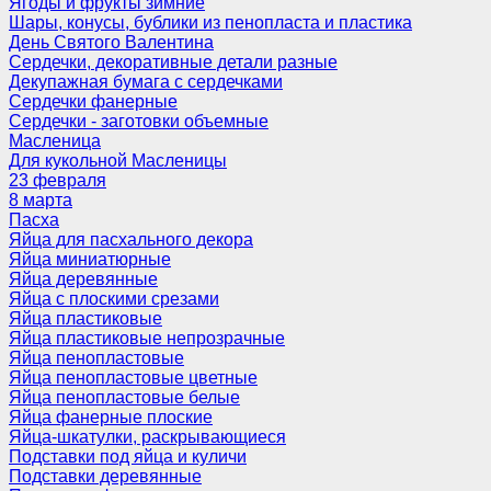
Ягоды и фрукты зимние
Шары, конусы, бублики из пенопласта и пластика
День Святого Валентина
Сердечки, декоративные детали разные
Декупажная бумага с сердечками
Сердечки фанерные
Сердечки - заготовки объемные
Масленица
Для кукольной Масленицы
23 февраля
8 марта
Пасха
Яйца для пасхального декора
Яйца миниатюрные
Яйца деревянные
Яйца с плоскими срезами
Яйца пластиковые
Яйца пластиковые непрозрачные
Яйца пенопластовые
Яйца пенопластовые цветные
Яйца пенопластовые белые
Яйца фанерные плоские
Яйца-шкатулки, раскрывающиеся
Подставки под яйца и куличи
Подставки деревянные