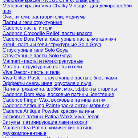
Меловые краски KREUL Chalky chalk paint
Меловые краски Viva Chalky Vintage - для декора шебби
шик
Очистители, растворители, медиумы
Пасты и гели структурные
Cadence пасты и гели
Cadence Crocodile Relief, пасты-кракле
Cadence Dora Perla, фактурные пасты-металлики
Kreul - пасты и гели структурные Solo Goya
Структурные гели Solo Goya
Структурные пасты Solo Goya
Maimeri - пасты и гели структурные
Marabu - структурные пасты и гели
Viva Decor - пасты и гели
Viva-Glitter Paste - структурные пасты с блестками
Эффекты снега, инея, хрусталя и льда
Патина, ржавчина, шебби, мох, эффекты старины
Cadence Dora Wax, восковые патины блестящие
Cadence Finger Wax, восковые патины антик
Сadence Antiquing Paint краски-антик, морилки
Cadence Antique Powder, краски-патины
Восковые патины Patina WaxX Viva Decor
Битумы, патинирующие лаки и воски
Maimeri Idea Patina, химические патины
двухкомпонентные