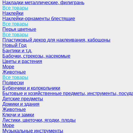
Накладки металлические, филигрань
Все товары
Наклейки
Наклейки-орнаменты блестящие
Все товары
Перья цветные
Все товары
Пластиковый декор для наклеивания, кабошоны
Новый Год
Бантики и т.д.
Бабочки, стрекозы, насекомые
Цветы и растения
Море
Животные
Все товары
Подвески
Бубенчики и колокольчики
Бытовые и хозяйственные предметы, инструменты, посуд
Детские предметы
Домики и здания
Животные
Ключи и замки
Листики, цветочки, ягодки, плоды
Море
Музыкальные инструменты