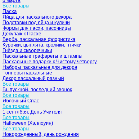
8 марта
Все товары
Пасха
Яйца для пасхального декора
Подставки под яйца и куличи
Формы для пасхи, пасочницы
Декупаж к Пасхе
Верба, пасхальная флористика
Курочки, цыплята, кролики, птички
Гнёзда и скворечники
Пасхальные трафареты и штампы
Пасхальные подарки к Чистому четвергу
Наборы пасхальные для декора
Топперы пасхальные
Декор пасхальный разный
Все товары
Выпускной, последний звонок
Все товары
Яблочный Спас
Все товары
1 сентября, День Учителя
Все товары
Halloween (Хэллоуин)
Все товары
Новорожденный, день рождения