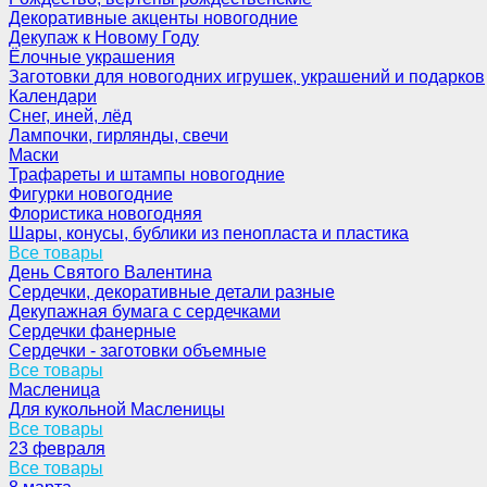
Декоративные акценты новогодние
Декупаж к Новому Году
Ёлочные украшения
Заготовки для новогодних игрушек, украшений и подарков
Календари
Снег, иней, лёд
Лампочки, гирлянды, свечи
Маски
Трафареты и штампы новогодние
Фигурки новогодние
Флористика новогодняя
Шары, конусы, бублики из пенопласта и пластика
Все товары
День Святого Валентина
Сердечки, декоративные детали разные
Декупажная бумага с сердечками
Сердечки фанерные
Сердечки - заготовки объемные
Все товары
Масленица
Для кукольной Масленицы
Все товары
23 февраля
Все товары