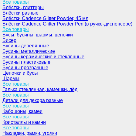
Все товары
Блёстки, глиттеры
Блёстки разные
Блёстки Cadence Glitter Powder, 45 мл
Блёстки Cadence Glitter Powder Pen (в ручке-диспенсере)
Все товары
Бусы, бусины, шармы, цепочки
Бисер
Бусины деревянные
Бусины металлические
Бусины керамические и стеклянные
Бусины пластиковые
Бусины прозрачные
Цепочки и бусы
Шармы
Все товары
Галька стеклянная, камешки, лёд
Все товары
Детали для декора разные
Все товары
Кабошоны, камеи
Все товары
Кристаллы и камни
Все товары
Накладки, рамки, уголки