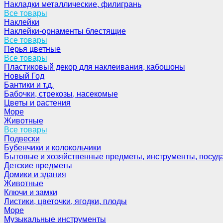
Накладки металлические, филигрань
Все товары
Наклейки
Наклейки-орнаменты блестящие
Все товары
Перья цветные
Все товары
Пластиковый декор для наклеивания, кабошоны
Новый Год
Бантики и т.д.
Бабочки, стрекозы, насекомые
Цветы и растения
Море
Животные
Все товары
Подвески
Бубенчики и колокольчики
Бытовые и хозяйственные предметы, инструменты, посуд
Детские предметы
Домики и здания
Животные
Ключи и замки
Листики, цветочки, ягодки, плоды
Море
Музыкальные инструменты