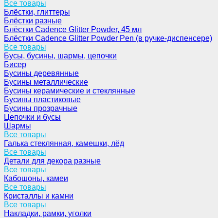
Все товары
Блёстки, глиттеры
Блёстки разные
Блёстки Cadence Glitter Powder, 45 мл
Блёстки Cadence Glitter Powder Pen (в ручке-диспенсере)
Все товары
Бусы, бусины, шармы, цепочки
Бисер
Бусины деревянные
Бусины металлические
Бусины керамические и стеклянные
Бусины пластиковые
Бусины прозрачные
Цепочки и бусы
Шармы
Все товары
Галька стеклянная, камешки, лёд
Все товары
Детали для декора разные
Все товары
Кабошоны, камеи
Все товары
Кристаллы и камни
Все товары
Накладки, рамки, уголки