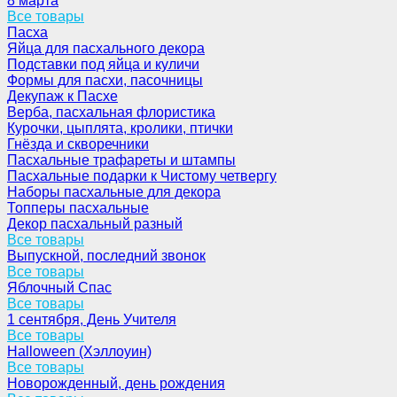
8 марта
Все товары
Пасха
Яйца для пасхального декора
Подставки под яйца и куличи
Формы для пасхи, пасочницы
Декупаж к Пасхе
Верба, пасхальная флористика
Курочки, цыплята, кролики, птички
Гнёзда и скворечники
Пасхальные трафареты и штампы
Пасхальные подарки к Чистому четвергу
Наборы пасхальные для декора
Топперы пасхальные
Декор пасхальный разный
Все товары
Выпускной, последний звонок
Все товары
Яблочный Спас
Все товары
1 сентября, День Учителя
Все товары
Halloween (Хэллоуин)
Все товары
Новорожденный, день рождения