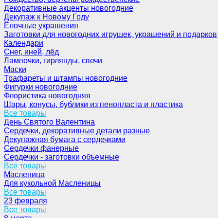
Декоративные акценты новогодние
Декупаж к Новому Году
Ёлочные украшения
Заготовки для новогодних игрушек, украшений и подарков
Календари
Снег, иней, лёд
Лампочки, гирлянды, свечи
Маски
Трафареты и штампы новогодние
Фигурки новогодние
Флористика новогодняя
Шары, конусы, бублики из пенопласта и пластика
Все товары
День Святого Валентина
Сердечки, декоративные детали разные
Декупажная бумага с сердечками
Сердечки фанерные
Сердечки - заготовки объемные
Все товары
Масленица
Для кукольной Масленицы
Все товары
23 февраля
Все товары