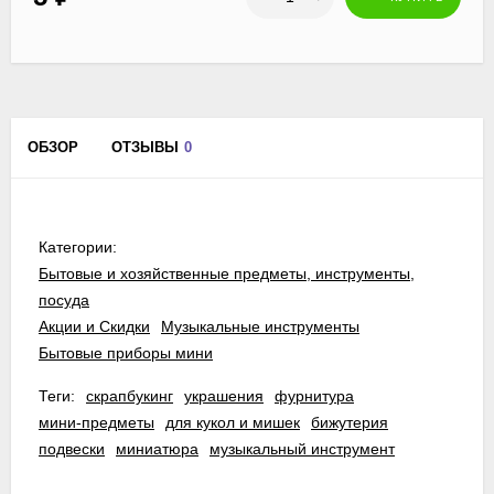
ОБЗОР
ОТЗЫВЫ
0
Категории:
Бытовые и хозяйственные предметы, инструменты,
посуда
Акции и Скидки
Музыкальные инструменты
Бытовые приборы мини
Теги:
скрапбукинг
украшения
фурнитура
мини-предметы
для кукол и мишек
бижутерия
подвески
миниатюра
музыкальный инструмент