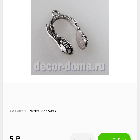
АРТИКУЛ:
SCB250115432
5
₽
-
+
КУПИТЬ