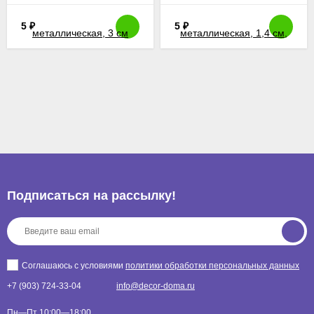
цвет серебро
5
₽
5
₽
Подписаться на рассылкy!
Соглашаюсь с условиями
политики обработки персональных данных
+7 (903) 724-33-04
info@decor-doma.ru
Пн—Пт 10:00—18:00